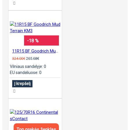
-18 %
11R15 BF Goodrich Mud Terrain KM3
324.00€
265.68€
Vilniaus sandėlyje: 0
EU sandėliuose: 0
Į krepšelį
Top prekės ženklas