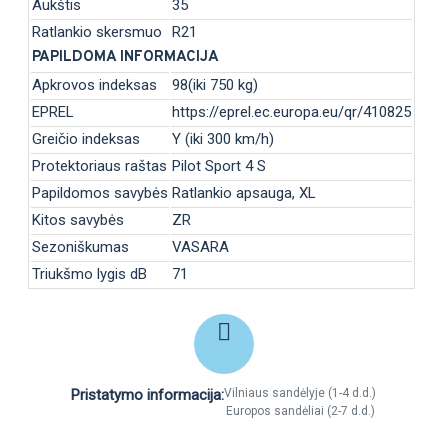
Aukštis
35
Ratlankio skersmuo
R21
PAPILDOMA INFORMACIJA
Apkrovos indeksas
98(iki 750 kg)
EPREL
https://eprel.ec.europa.eu/qr/410825
Greičio indeksas
Y (iki 300 km/h)
Protektoriaus raštas
Pilot Sport 4 S
Papildomos savybės
Ratlankio apsauga, XL
Kitos savybės
ZR
Sezoniškumas
VASARA
Triukšmo lygis dB
71
Pristatymo informacija:
Vilniaus sandėlyje (1-4 d.d.)
Europos sandėliai (2-7 d.d.)