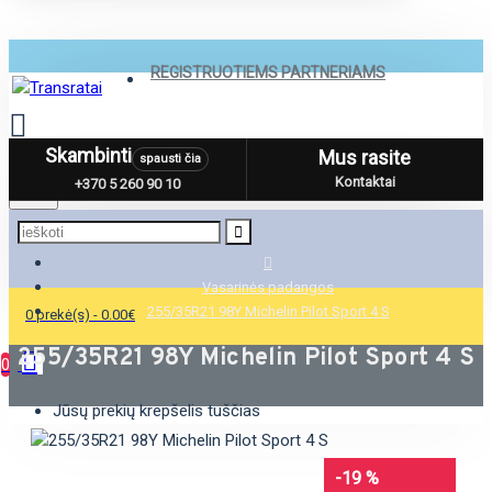
REGISTRUOTIEMS PARTNERIAMS
Skambinti
Mus rasite
spausti čia
Menu
Kontaktai
+370 5 260 90 10
Vasarinės padangos
255/35R21 98Y Michelin Pilot Sport 4 S
0 prekė(s) - 0.00€
255/35R21 98Y Michelin Pilot Sport 4 S
0
Jūsų prekių krepšelis tuščias
-19 %