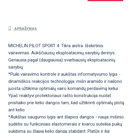
APRAŠYMAS
MICHELIN PILOT SPORT 4. Tikra aistra. Išskirtinis
vairavimas. Aukščiausių eksploatacinių savybių derinys.
Geriausia pagal (daugiausia) svarbiausių eksploatacinių
savybių:
*Puiki vairavimo kontrole ir aukštas informatyvumo lygis -
dinamiškos reakcijos technologija: mišri aramido ir nailono
juosta užtikrina optimalų vairo komandų perdavimą keliui.
Ypač reaktyvi protektoriaus rašto konstrukcija nuolat
prisitaiko prie kelio dangos tam, kad užtikrinti optimalų plotą
ant kelio.
*Aukštas saugumo lygis ant šlapios dangos - nauja mišinio
sudėtis su funkciniais elastomerais ir kvarcu suteikia puikų
sukibimą su šlapia kelio danga stabdant. Platūs ir ilgi