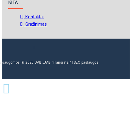
KITA
Kontaktai
Gražinimas
ės saugomos. © 2025 UAB „UAB "Transratai“ | SEO paslaugos: