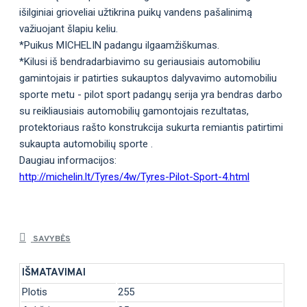
išilginiai grioveliai užtikrina puikų vandens pašalinimą
važiuojant šlapiu keliu.
*Puikus MICHELIN padangu ilgaamžiškumas.
*Kilusi iš bendradarbiavimo su geriausiais automobiliu
gamintojais ir patirties sukauptos dalyvavimo automobiliu
sporte metu - pilot sport padangų serija yra bendras darbo
su reikliausiais automobilių gamontojais rezultatas,
protektoriaus rašto konstrukcija sukurta remiantis patirtimi
sukaupta automobilių sporte .
Daugiau informacijos:
http://michelin.lt/Tyres/4w/Tyres-Pilot-Sport-4.html
SAVYBĖS
IŠMATAVIMAI
Plotis
255