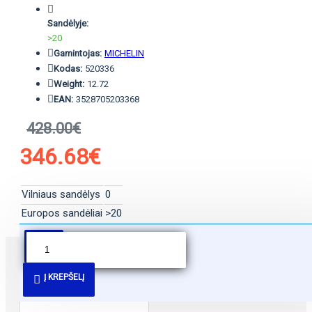
Sandėlyje:
>20
Gamintojas:
MICHELIN
Kodas:
520336
Weight:
12.72
EAN:
3528705203368
428.00€
346.68€
Vilniaus sandėlys
0
Europos sandėliai
>20
PANAŠŪS PASIŪLYMAI
Į KREPŠELĮ