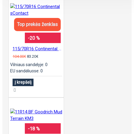
Top prekės ženklas
-20 %
115/70R16 Continental sContact
104.00€
83.20€
Vilniaus sandėlyje: 0
EU sandėliuose: 0
Į krepšelį
-18 %