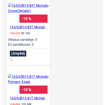
-19 %
165/65R14 83T Michelin CrossClimate+
102.67€
83.16€
Vilniaus sandėlyje: 0
EU sandėliuose: 0
Į krepšelį
-19 %
165/65R15 81T Michelin Primacy 4 pad.
128.00€
103.68€