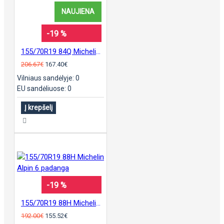
NAUJIENA
-19 %
155/70R19 84Q Michelin E Primacy padanga
206.67€
167.40€
Vilniaus sandėlyje: 0
EU sandėliuose: 0
Į krepšelį
-19 %
155/70R19 88H Michelin Alpin 6 padanga
192.00€
155.52€