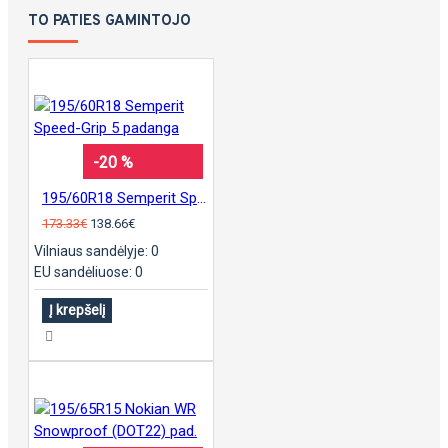
TO PATIES GAMINTOJO
-20 %
195/60R18 Semperit Speed-Grip 5 padanga
173.33€
138.66€
Vilniaus sandėlyje: 0
EU sandėliuose: 0
Į krepšelį