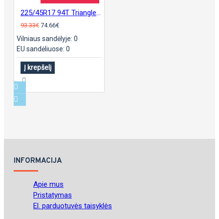
225/45R17 94T Triangle TI501
93.33€
74.66€
Vilniaus sandėlyje: 0
EU sandėliuose: 0
Į krepšelį
INFORMACIJA
Apie mus
Pristatymas
El. parduotuvės taisyklės