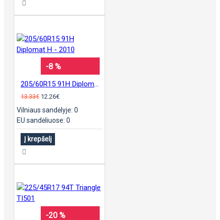
-8 %
205/60R15 91H Diplomat H - 2010
13.33€
12.26€
Vilniaus sandėlyje: 0
EU sandėliuose: 0
Į krepšelį
-20 %