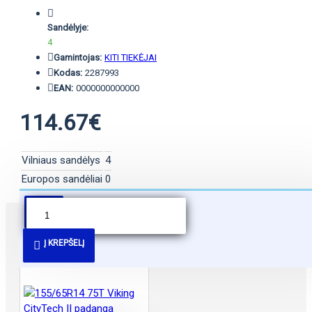
Sandėlyje:
4
Gamintojas:
KITI TIEKĖJAI
Kodas:
2287993
EAN:
0000000000000
114.67€
Vilniaus sandėlys
4
Europos sandėliai
0
PANAŠŪS PASIŪLYMAI
Į KREPŠELĮ