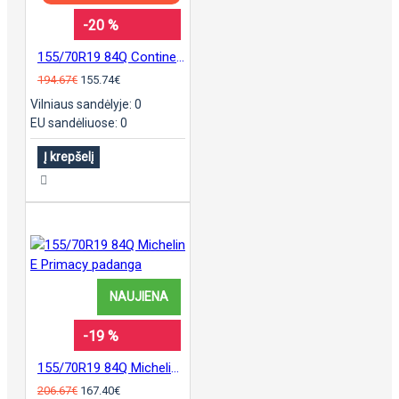
-20 %
155/70R19 84Q Continental EcoContact 6
194.67€
155.74€
Vilniaus sandėlyje: 0
EU sandėliuose: 0
Į krepšelį
NAUJIENA
-19 %
155/70R19 84Q Michelin E Primacy padanga
206.67€
167.40€