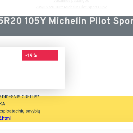
Vasarinės padangos
295/35R20 105Y Michelin Pilot Sport Cup2
R20 105Y Michelin Pilot Spo
-19 %
 DIDESNIS GREITIS*
KA
sploatacinių savybių
2.html