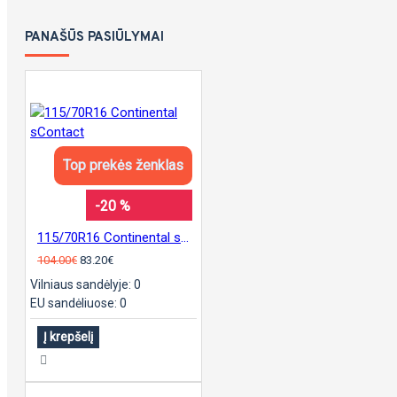
PANAŠŪS PASIŪLYMAI
Top prekės ženklas
-20 %
115/70R16 Continental sContact
104.00€
83.20€
Vilniaus sandėlyje: 0
EU sandėliuose: 0
Į krepšelį