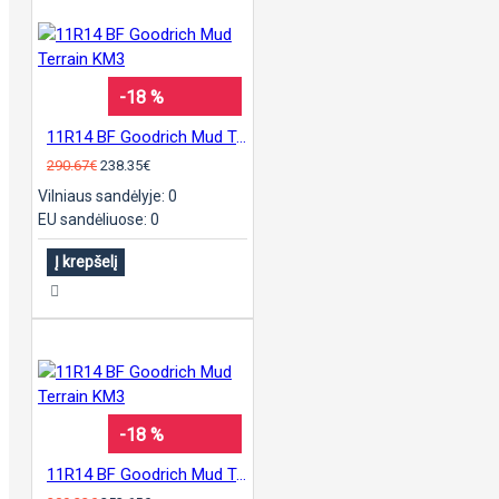
-18 %
11R14 BF Goodrich Mud Terrain KM3
290.67€
238.35€
Vilniaus sandėlyje: 0
EU sandėliuose: 0
Į krepšelį
-18 %
11R14 BF Goodrich Mud Terrain KM3