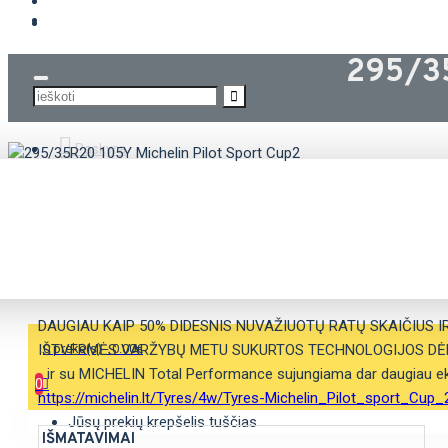
KROVININĖS PADANGOS
295/35
Paskyra
APRAŠYMAS
SAVYBĖS
DAUGIAU KAIP 50% DIDESNIS NUVAŽIUOTŲ RATŲ SKAIČIUS IR
IŠTVERMĖS VARŽYBŲ METU SUKURTOS TECHNOLOGIJOS DĖ
0 prekė(s) - 0.00€
…ir su MICHELIN Total Performance sujungiama dar daugiau ek
0
https://michelin.lt/Tyres/4w/Tyres-Michelin_Pilot_sport_Cup_
Jūsų prekių krepšelis tuščias
IŠMATAVIMAI