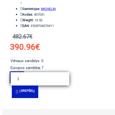
7
Gamintojas:
MICHELIN
Kodas:
407041
Weight:
13.92
EAN:
3528704070411
482.67€
390.96€
Vilniaus sandėlys
0
Europos sandėliai
7
Į KREPŠELĮ