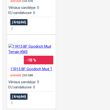
309.33€
253.65€
Vilniaus sandėlyje: 0
EU sandėliuose: 0
Į krepšelį
-18 %
11R15 BF Goodrich Mud Terrain KM3
324.00€
265.68€
Vilniaus sandėlyje: 0
EU sandėliuose: 0
Į krepšelį