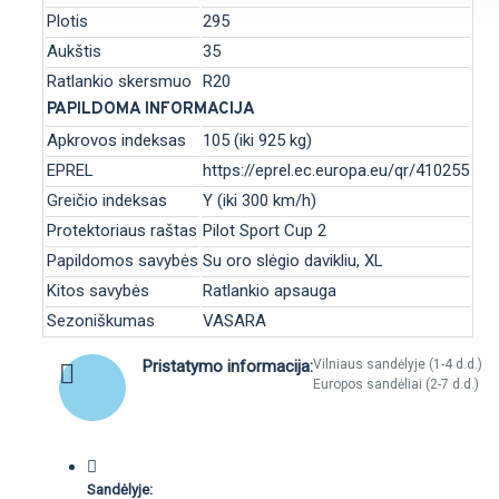
Plotis
295
Aukštis
35
Ratlankio skersmuo
R20
PAPILDOMA INFORMACIJA
Apkrovos indeksas
105 (iki 925 kg)
EPREL
https://eprel.ec.europa.eu/qr/410255
Greičio indeksas
Y (iki 300 km/h)
Protektoriaus raštas
Pilot Sport Cup 2
Papildomos savybės
Su oro slėgio davikliu, XL
Kitos savybės
Ratlankio apsauga
Sezoniškumas
VASARA
Pristatymo informacija:
Vilniaus sandėlyje (1-4 d.d.)
Europos sandėliai (2-7 d.d.)
Sandėlyje: