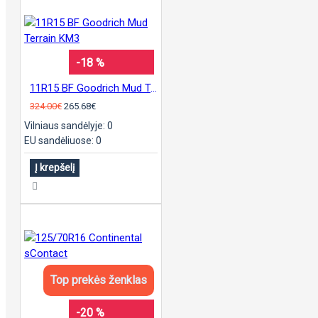
-18 %
11R15 BF Goodrich Mud Terrain KM3
324.00€
265.68€
Vilniaus sandėlyje: 0
EU sandėliuose: 0
Į krepšelį
Top prekės ženklas
-20 %