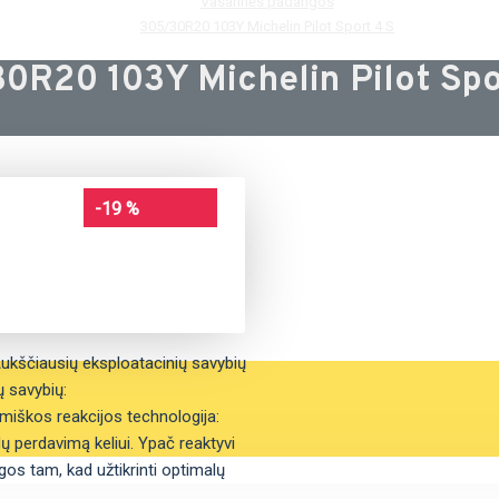
Vasarinės padangos
305/30R20 103Y Michelin Pilot Sport 4 S
0R20 103Y Michelin Pilot Spo
-19 %
Aukščiausių eksploatacinių savybių
ų savybių:
amiškos reakcijos technologija:
ų perdavimą keliui. Ypač reaktyvi
ngos tam, kad užtikrinti optimalų