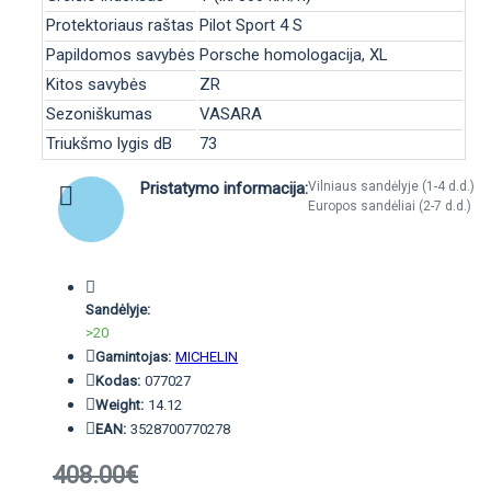
Protektoriaus raštas
Pilot Sport 4 S
Papildomos savybės
Porsche homologacija, XL
Kitos savybės
ZR
Sezoniškumas
VASARA
Triukšmo lygis dB
73
Pristatymo informacija:
Vilniaus sandėlyje (1-4 d.d.)
Europos sandėliai (2-7 d.d.)
Sandėlyje:
>20
Gamintojas:
MICHELIN
Kodas:
077027
Weight:
14.12
EAN:
3528700770278
408.00€