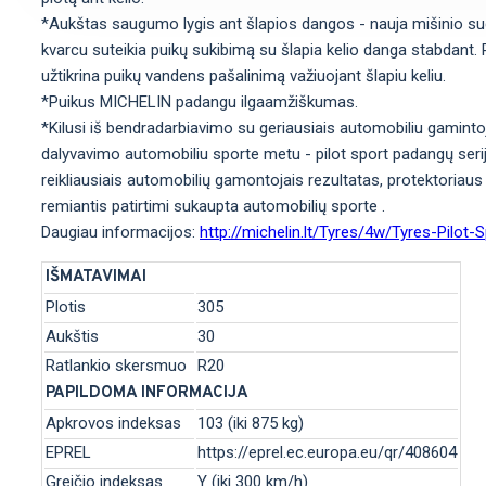
*Aukštas saugumo lygis ant šlapios dangos - nauja mišinio sud
kvarcu suteikia puikų sukibimą su šlapia kelio danga stabdant. Platū
užtikrina puikų vandens pašalinimą važiuojant šlapiu keliu.
*Puikus MICHELIN padangu ilgaamžiškumas.
*Kilusi iš bendradarbiavimo su geriausiais automobiliu gamintoj
dalyvavimo automobiliu sporte metu - pilot sport padangų seri
reikliausiais automobilių gamontojais rezultatas, protektoriaus
remiantis patirtimi sukaupta automobilių sporte .
Daugiau informacijos:
http://michelin.lt/Tyres/4w/Tyres-Pilot-
IŠMATAVIMAI
Plotis
305
Aukštis
30
Ratlankio skersmuo
R20
PAPILDOMA INFORMACIJA
Apkrovos indeksas
103 (iki 875 kg)
EPREL
https://eprel.ec.europa.eu/qr/408604
Greičio indeksas
Y (iki 300 km/h)