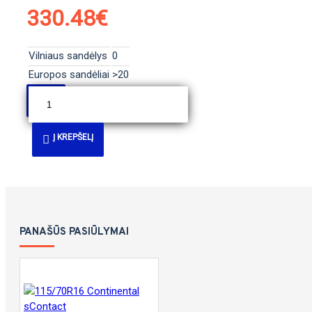
330.48€
Vilniaus sandėlys
0
Europos sandėliai
>20
Į KREPŠELĮ
PANAŠŪS PASIŪLYMAI