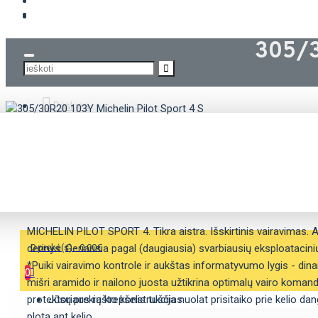
KROVININĖS PADANGOS
305/3
Paskyra
APRAŠYMAS
SAVYBĖS
MICHELIN PILOT SPORT 4. Tikra aistra. Išskirtinis vairavimas. 
derinys. Geriausia pagal (daugiausia) svarbiausių eksploatacini
0 prekė(s) - 0.00€
*Puiki vairavimo kontrole ir aukštas informatyvumo lygis - din
0
mišri aramido ir nailono juosta užtikrina optimalų vairo komand
protektoriaus rašto konstrukcija nuolat prisitaiko prie kelio da
Jūsų prekių krepšelis tuščias
plotą ant kelio.