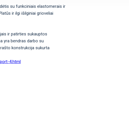
ėtis su funkciniais elastomerais ir
s ir ilgi išilginiai grioveliai
ais ir patirties sukauptos
ja yra bendras darbo su
 rašto konstrukcija sukurta
Sport-4.html