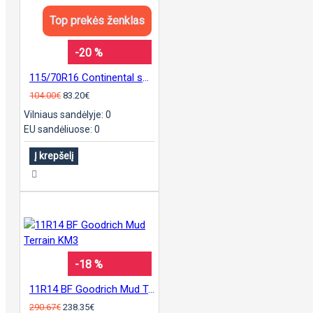
Top prekės ženklas
-20 %
115/70R16 Continental sContact
104.00€
83.20€
Vilniaus sandėlyje: 0
EU sandėliuose: 0
Į krepšelį
-18 %
11R14 BF Goodrich Mud Terrain KM3
290.67€
238.35€