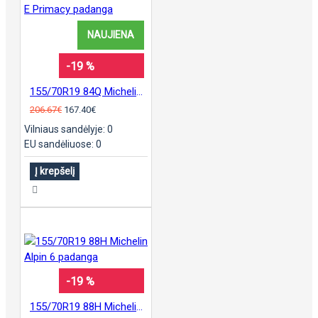
NAUJIENA
-19 %
155/70R19 84Q Michelin E Primacy padanga
206.67€
167.40€
Vilniaus sandėlyje: 0
EU sandėliuose: 0
Į krepšelį
-19 %
155/70R19 88H Michelin Alpin 6 padanga