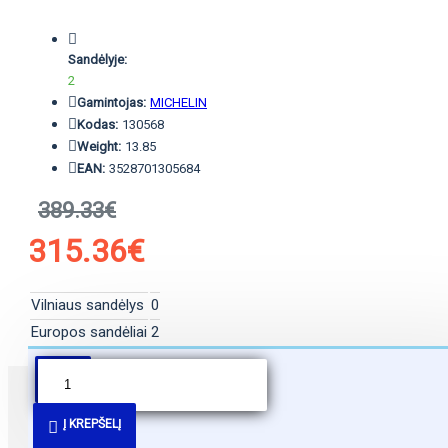
Sandėlyje:
2
Gamintojas:
MICHELIN
Kodas:
130568
Weight:
13.85
EAN:
3528701305684
389.33€
315.36€
Vilniaus sandėlys
0
Europos sandėliai
2
PANAŠŪS PASIŪLYMAI
Į KREPŠELĮ