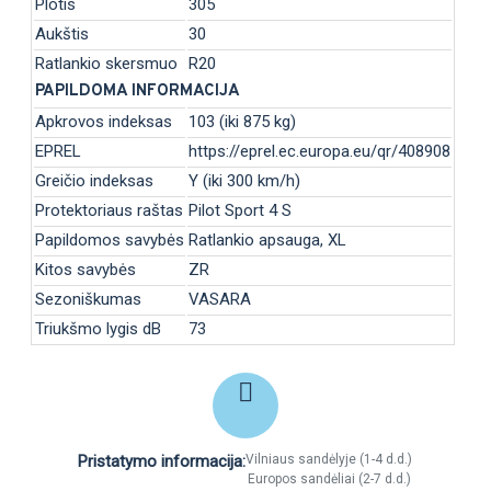
Plotis
305
Aukštis
30
Ratlankio skersmuo
R20
PAPILDOMA INFORMACIJA
Apkrovos indeksas
103 (iki 875 kg)
EPREL
https://eprel.ec.europa.eu/qr/408908
Greičio indeksas
Y (iki 300 km/h)
Protektoriaus raštas
Pilot Sport 4 S
Papildomos savybės
Ratlankio apsauga, XL
Kitos savybės
ZR
Sezoniškumas
VASARA
Triukšmo lygis dB
73
Pristatymo informacija:
Vilniaus sandėlyje (1-4 d.d.)
Europos sandėliai (2-7 d.d.)