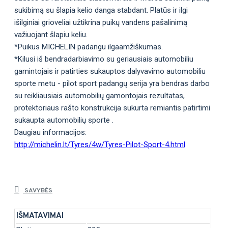
sukibimą su šlapia kelio danga stabdant. Platūs ir ilgi
išilginiai grioveliai užtikrina puikų vandens pašalinimą
važiuojant šlapiu keliu.
*Puikus MICHELIN padangu ilgaamžiškumas.
*Kilusi iš bendradarbiavimo su geriausiais automobiliu
gamintojais ir patirties sukauptos dalyvavimo automobiliu
sporte metu - pilot sport padangų serija yra bendras darbo
su reikliausiais automobilių gamontojais rezultatas,
protektoriaus rašto konstrukcija sukurta remiantis patirtimi
sukaupta automobilių sporte .
Daugiau informacijos:
http://michelin.lt/Tyres/4w/Tyres-Pilot-Sport-4.html
SAVYBĖS
IŠMATAVIMAI