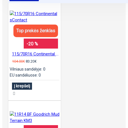
Top prekės ženklas
-20 %
115/70R16 Continental sContact
104.00€
83.20€
Vilniaus sandėlyje: 0
EU sandėliuose: 0
Į krepšelį