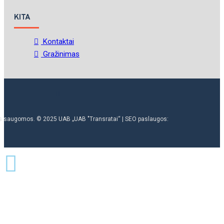
KITA
Kontaktai
Gražinimas
ės saugomos. © 2025 UAB „UAB "Transratai“ | SEO paslaugos: