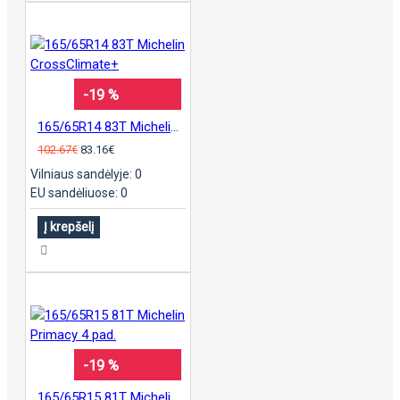
-19 %
165/65R14 83T Michelin CrossClimate+
102.67€
83.16€
Vilniaus sandėlyje: 0
EU sandėliuose: 0
Į krepšelį
-19 %
165/65R15 81T Michelin Primacy 4 pad.