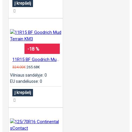
Į krepšelį
-18 %
11R15 BF Goodrich Mud Terrain KM3
324.00€
265.68€
Vilniaus sandėlyje: 0
EU sandėliuose: 0
Į krepšelį