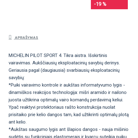
-19 %
APRAŠYMAS
MICHELIN PILOT SPORT 4. Tikra aistra. Išskirtinis
vairavimas. Aukščiausių eksploatacinių savybių derinys.
Geriausia pagal (daugiausia) svarbiausių eksploatacinių
savybių:
*Puiki vairavimo kontrole ir aukštas informatyvumo lygis -
dinamiškos reakcijos technologija: mišri aramido ir nailono
juosta užtikrina optimalų vairo komandų perdavimą keliui.
Ypač reaktyvi protektoriaus rašto konstrukcija nuolat
prisitaiko prie kelio dangos tam, kad užtikrinti optimalų plotą
ant kelio.
*Aukštas saugumo lygis ant šlapios dangos - nauja mišinio
sudėtis su funkciniais elastomerais ir kvarcu suteikia puikų