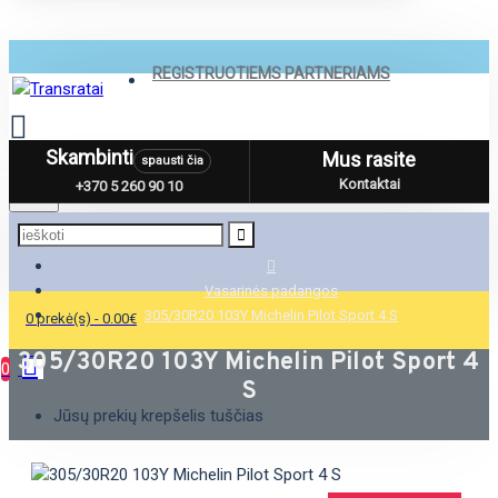
REGISTRUOTIEMS PARTNERIAMS
Skambinti
Mus rasite
spausti čia
Menu
Kontaktai
+370 5 260 90 10
Vasarinės padangos
305/30R20 103Y Michelin Pilot Sport 4 S
0 prekė(s) - 0.00€
305/30R20 103Y Michelin Pilot Sport 4
0
S
Jūsų prekių krepšelis tuščias