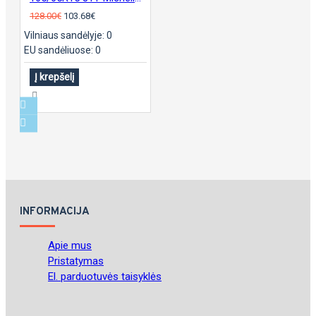
128.00€
103.68€
Vilniaus sandėlyje: 0
EU sandėliuose: 0
Į krepšelį
INFORMACIJA
Apie mus
Pristatymas
El. parduotuvės taisyklės