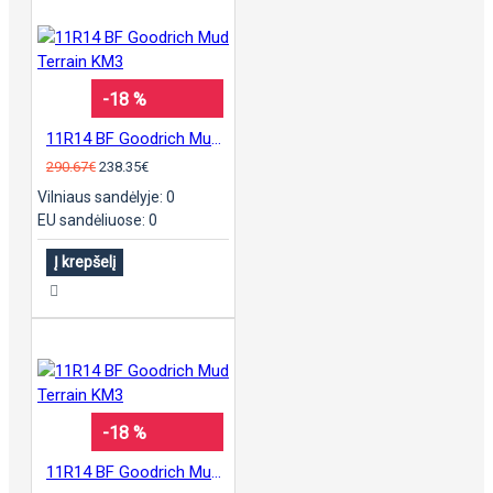
-18 %
11R14 BF Goodrich Mud Terrain KM3
290.67€
238.35€
Vilniaus sandėlyje: 0
EU sandėliuose: 0
Į krepšelį
-18 %
11R14 BF Goodrich Mud Terrain KM3