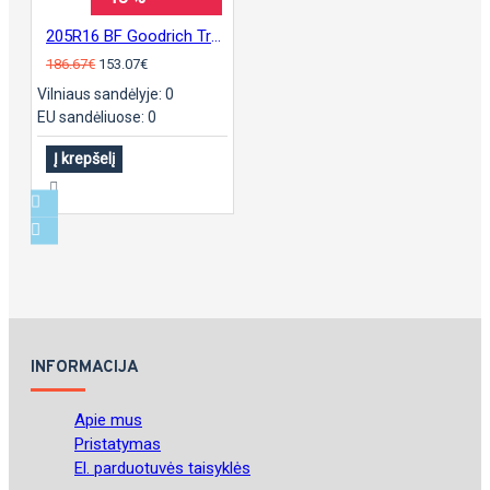
205R16 BF Goodrich Trail-Terrain T/A
186.67€
153.07€
Vilniaus sandėlyje: 0
EU sandėliuose: 0
Į krepšelį
INFORMACIJA
Apie mus
Pristatymas
El. parduotuvės taisyklės