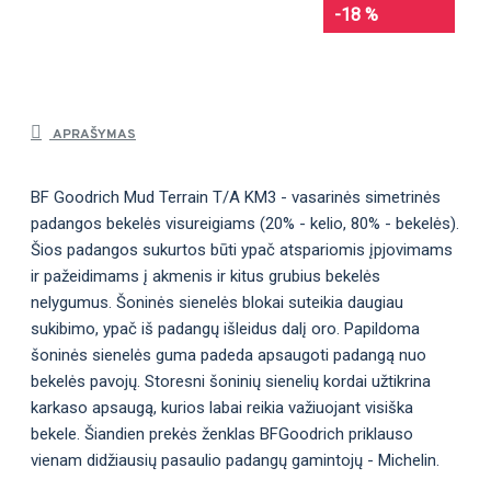
-18 %
APRAŠYMAS
BF Goodrich Mud Terrain T/A KM3 - vasarinės simetrinės
padangos bekelės visureigiams (20% - kelio, 80% - bekelės).
Šios padangos sukurtos būti ypač atspariomis įpjovimams
ir pažeidimams į akmenis ir kitus grubius bekelės
nelygumus. Šoninės sienelės blokai suteikia daugiau
sukibimo, ypač iš padangų išleidus dalį oro. Papildoma
šoninės sienelės guma padeda apsaugoti padangą nuo
bekelės pavojų. Storesni šoninių sienelių kordai užtikrina
karkaso apsaugą, kurios labai reikia važiuojant visiška
bekele. Šiandien prekės ženklas BFGoodrich priklauso
vienam didžiausių pasaulio padangų gamintojų - Michelin.