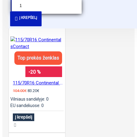
PANAŠŪS PASIŪLYMAI
Į KREPŠELĮ
Top prekės ženklas
-20 %
115/70R16 Continental sContact
104.00€
83.20€
Vilniaus sandėlyje: 0
EU sandėliuose: 0
Į krepšelį