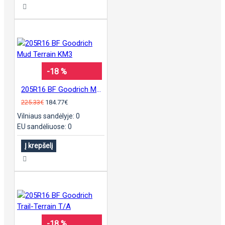
-18 %
205R16 BF Goodrich Mud Terrain KM3
225.33€
184.77€
Vilniaus sandėlyje: 0
EU sandėliuose: 0
Į krepšelį
-18 %