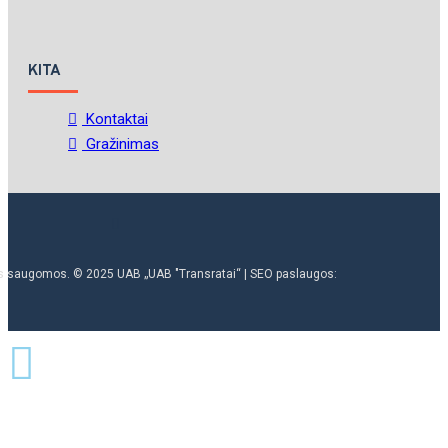
KITA
Kontaktai
Gražinimas
ės saugomos. © 2025 UAB „UAB "Transratai“ | SEO paslaugos: