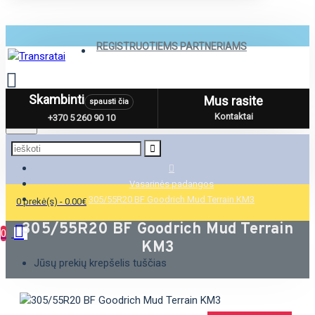
REGISTRUOTIEMS PARTNERIAMS
Skambinti
Mus rasite
spausti čia
Menu
Kontaktai
+370 5 260 90 10
Vasarinės padangos
305/55R20 BF Goodrich Mud Terrain KM3
0 prekė(s) - 0.00€
305/55R20 BF Goodrich Mud Terrain
0
KM3
Jūsų prekių krepšelis tuščias