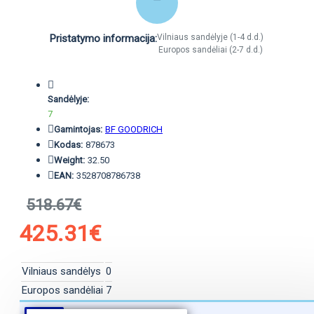
Pristatymo informacija:
Vilniaus sandėlyje (1-4 d.d.)
Europos sandėliai (2-7 d.d.)
Sandėlyje:
7
Gamintojas:
BF GOODRICH
Kodas:
878673
Weight:
32.50
EAN:
3528708786738
518.67€
425.31€
Vilniaus sandėlys
0
Europos sandėliai
7