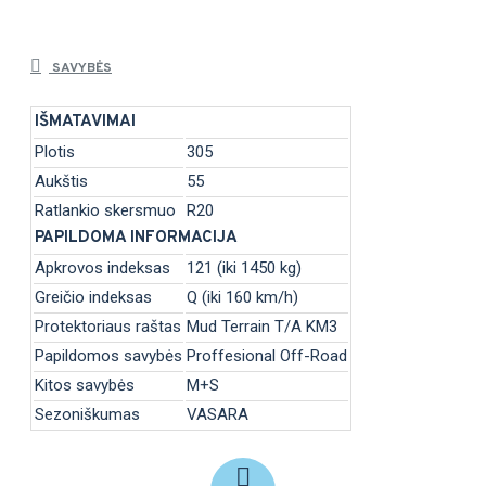
SAVYBĖS
IŠMATAVIMAI
Plotis
305
Aukštis
55
Ratlankio skersmuo
R20
PAPILDOMA INFORMACIJA
Apkrovos indeksas
121 (iki 1450 kg)
Greičio indeksas
Q (iki 160 km/h)
Protektoriaus raštas
Mud Terrain T/A KM3
Papildomos savybės
Proffesional Off-Road
Kitos savybės
M+S
Sezoniškumas
VASARA