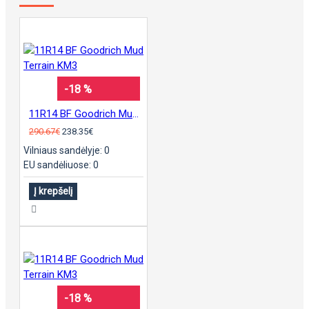
-18 %
11R14 BF Goodrich Mud Terrain KM3
290.67€
238.35€
Vilniaus sandėlyje: 0
EU sandėliuose: 0
Į krepšelį
-18 %