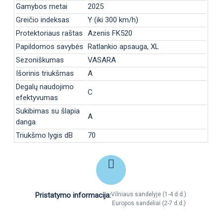
Gamybos metai
2025
Greičio indeksas
Y (iki 300 km/h)
Protektoriaus raštas
Azenis FK520
Papildomos savybės
Ratlankio apsauga, XL
Sezoniškumas
VASARA
Išorinis triukšmas
A
Degalų naudojimo
C
efektyvumas
Sukibimas su šlapia
A
danga
Triukšmo lygis dB
70
Pristatymo informacija:
Vilniaus sandėlyje (1-4 d.d.)
Europos sandėliai (2-7 d.d.)