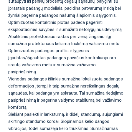
sutaupyti iki penkių procentų degalų sąnaudų, palyginti su
įprastais padangų modeliais, padidina patvarumą ir ridą bei
žymiai pagerina padangos našumą šlapiomis sąlygomis.
Optimizuotas kontaktinis plotas padeda pagerinti
eksploatacines savybes ir sumažinti netolygų nusidėvėjimą.
Atsitiktinis protektoriaus raštas per vieną žingsnio ilgį
sumažina protektoriaus keliamą triukšmą važiavimo metu.
Optimizuotas padangos profilis ir lygesnis
įgaubtas/išgaubtas padangos paviršius kontroliuoja oro
srautą važiavimo metu ir sumažina važiavimo
pasipriešinimą.
Vienodas padangos išlinkis sumažina lokalizuotą padangos
deformacijos įtempį ir taip sumažina nereikalingas degalų
sąnaudas, kai padanga yra apkrauta. Tai sumažina riedėjimo
pasipriešinimą ir pagerina valdymo stabilumą bei važiavimo
komfortą.
Siekiant pasiekti ir lankstumą, ir didelį standumą, sujungiami
skirtingo standumo kordai. Slopinamos kelio dangos
vibracijos, todėl sumažėja kelio triukšmas. Sumažinamas