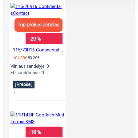
Top prekės ženklas
-20 %
115/70R16 Continental sContact
104.00€
83.20€
Vilniaus sandėlyje: 0
EU sandėliuose: 0
Į krepšelį
-18 %