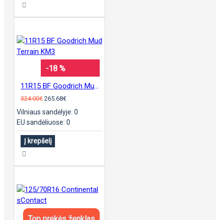
-18 %
11R15 BF Goodrich Mud Terrain KM3
324.00€
265.68€
Vilniaus sandėlyje: 0
EU sandėliuose: 0
Į krepšelį
Top prekės ženklas