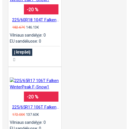
-20 %
225/60R18 104T Falken WinterPeak F-Snow1
182.67€
146.13€
Vilniaus sandėlyje: 0
EU sandėliuose: 0
Į krepšelį
-20 %
225/65R17 106T Falken WinterPeak F-Snow1
172.00€
137.60€
Vilniaus sandėlyje: 0
EU sandėliuose: 0