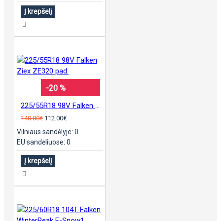
Į krepšelį
-20 %
225/55R18 98V Falken Ziex ZE320 pad.
140.00€
112.00€
Vilniaus sandėlyje: 0
EU sandėliuose: 0
Į krepšelį