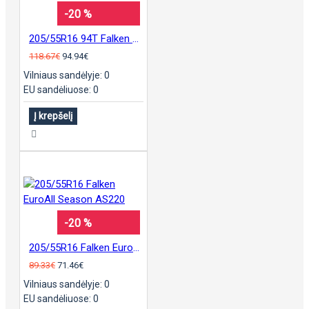
-20 %
205/55R16 94T Falken WinterPeak F-Snow1
118.67€
94.94€
Vilniaus sandėlyje: 0
EU sandėliuose: 0
Į krepšelį
-20 %
205/55R16 Falken EuroAll Season AS220
89.33€
71.46€
Vilniaus sandėlyje: 0
EU sandėliuose: 0