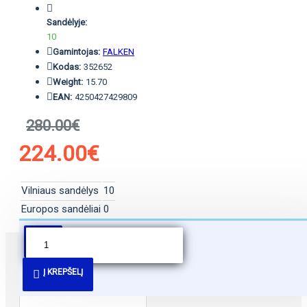
Sandėlyje:
10
Gamintojas:
FALKEN
Kodas:
352652
Weight:
15.70
EAN:
4250427429809
280.00€
224.00€
Vilniaus sandėlys
10
Europos sandėliai
0
PANAŠŪS PASIŪLYMAI
Į KREPŠELĮ