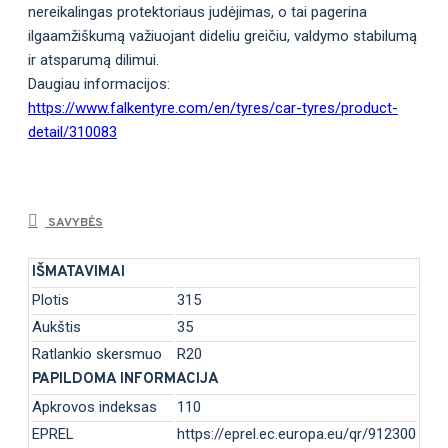
nereikalingas protektoriaus judėjimas, o tai pagerina
ilgaamžiškumą važiuojant dideliu greičiu, valdymo stabilumą
ir atsparumą dilimui.
Daugiau informacijos:
https://www.falkentyre.com/en/tyres/car-tyres/product-
detail/310083
SAVYBĖS
IŠMATAVIMAI
Plotis
315
Aukštis
35
Ratlankio skersmuo
R20
PAPILDOMA INFORMACIJA
Apkrovos indeksas
110
EPREL
https://eprel.ec.europa.eu/qr/912300