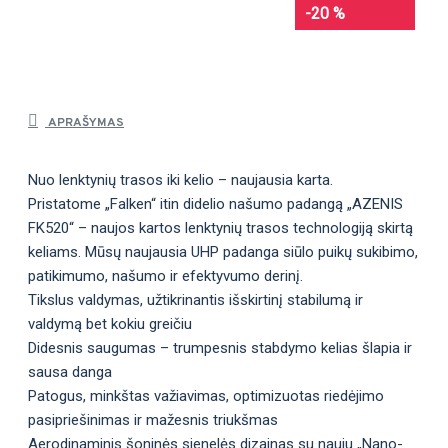
-20 %
APRAŠYMAS
Nuo lenktynių trasos iki kelio – naujausia karta.
Pristatome „Falken“ itin didelio našumo padangą „AZENIS
FK520“ – naujos kartos lenktynių trasos technologiją skirtą
keliams. Mūsų naujausia UHP padanga siūlo puikų sukibimo,
patikimumo, našumo ir efektyvumo derinį.
Tikslus valdymas, užtikrinantis išskirtinį stabilumą ir
valdymą bet kokiu greičiu
Didesnis saugumas – trumpesnis stabdymo kelias šlapia ir
sausa danga
Patogus, minkštas važiavimas, optimizuotas riedėjimo
pasipriešinimas ir mažesnis triukšmas
Aerodinaminis šoninės sienelės dizainas su nauju „Nano-