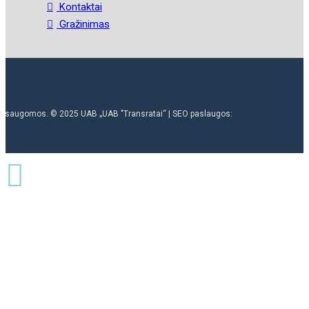
Kontaktai
Gražinimas
ės saugomos. © 2025 UAB „UAB "Transratai“ | SEO paslaugos: