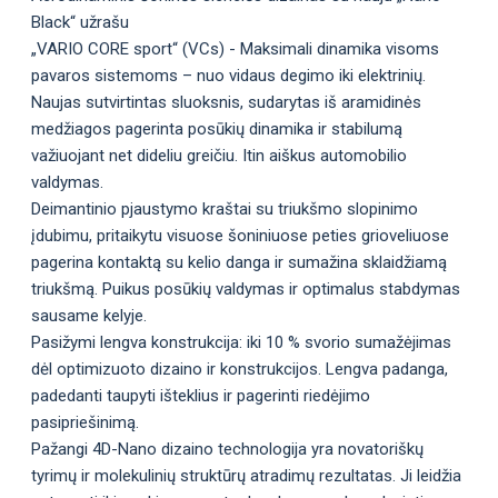
Black“ užrašu
„VARIO CORE sport“ (VCs) - Maksimali dinamika visoms
pavaros sistemoms – nuo vidaus degimo iki elektrinių.
Naujas sutvirtintas sluoksnis, sudarytas iš aramidinės
medžiagos pagerinta posūkių dinamika ir stabilumą
važiuojant net dideliu greičiu. Itin aiškus automobilio
valdymas.
Deimantinio pjaustymo kraštai su triukšmo slopinimo
įdubimu, pritaikytu visuose šoniniuose peties grioveliuose
pagerina kontaktą su kelio danga ir sumažina sklaidžiamą
triukšmą. Puikus posūkių valdymas ir optimalus stabdymas
sausame kelyje.
Pasižymi lengva konstrukcija: iki 10 % svorio sumažėjimas
dėl optimizuoto dizaino ir konstrukcijos. Lengva padanga,
padedanti taupyti išteklius ir pagerinti riedėjimo
pasipriešinimą.
Pažangi 4D-Nano dizaino technologija yra novatoriškų
tyrimų ir molekulinių struktūrų atradimų rezultatas. Ji leidžia