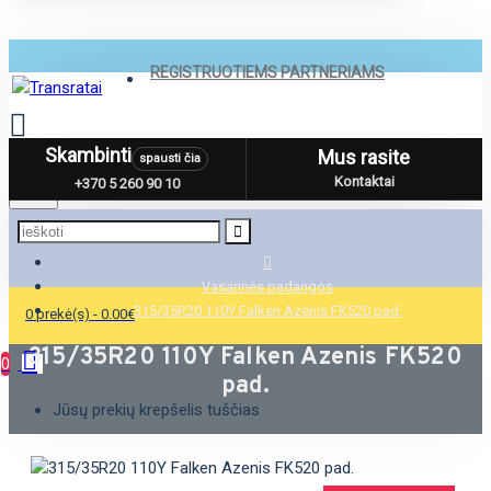
REGISTRUOTIEMS PARTNERIAMS
Skambinti
Mus rasite
spausti čia
Menu
Kontaktai
+370 5 260 90 10
Vasarinės padangos
315/35R20 110Y Falken Azenis FK520 pad.
0 prekė(s) - 0.00€
315/35R20 110Y Falken Azenis FK520
0
pad.
Jūsų prekių krepšelis tuščias