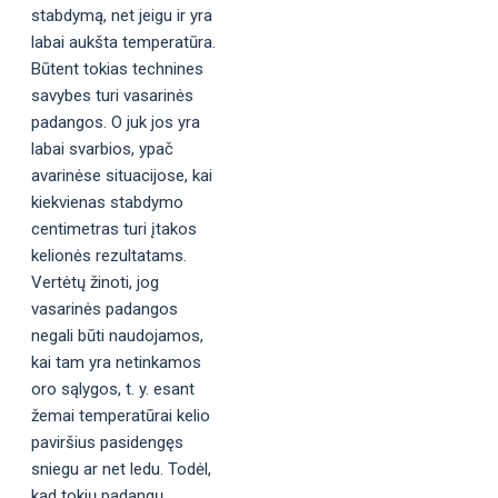
stabdymą, net jeigu ir yra
labai aukšta temperatūra.
Būtent tokias technines
savybes turi vasarinės
padangos. O juk jos yra
labai svarbios, ypač
avarinėse situacijose, kai
kiekvienas stabdymo
centimetras turi įtakos
kelionės rezultatams.
Vertėtų žinoti, jog
vasarinės padangos
negali būti naudojamos,
kai tam yra netinkamos
oro sąlygos, t. y. esant
žemai temperatūrai kelio
paviršius pasidengęs
sniegu ar net ledu. Todėl,
kad tokių padangų