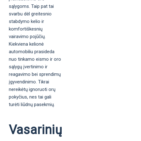
sąlygoms. Taip pat tai
svarbu dėl greitesnio
stabdymo kelio ir
komfortiškesnių
vairavimo pojūčių.
Kiekviena kelionė
automobiliu prasideda
nuo tinkamo eismo ir oro
sąlygų įvertinimo ir
reagavimo bei sprendimų
įgyvendinimo. Tikrai
nereikėtų ignoruoti orų
pokyčius, nes tai gali
turėti liūdnų pasekmių.
Vasarinių