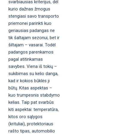
svarbiausias kriterijus, dėl
kurio dažnas žmogus
stengiasi savo transporto
priemonei parinkti kuo
geriausias padangas ne
tik šaltajam sezonui, bet ir
šiltajam – vasarai. Todėl
padangos parenkamos
pagal atitinkamas
savybes. Viena iš tokių –
sukibimas su kelio danga,
kad ir kokios būklės ji
būtų. Kitas aspektas –
kuo trumpesnis stabdymo
kelias. Taip pat svarbūs
kiti aspektai: temperatūra,
kitos oro sąlygos
(krituliai), protektoriaus
rašto tipas, automobilio