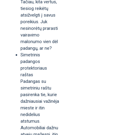
Tačiau, kita vertus,
tiesiog reikėtų
atsižvelgti į savus
poreikius. Juk
nesinorėtų prarasti
vairavimo
malonumo vien dėl
padangų, ar ne?
Simetrinis
padangos
protektoriaus
raštas
Padangas su
simetriniu raštu
pasirenka tie, kurie
dažniausiai važinėja
mieste ir itin
nedidelius
atstumus.
Automobiliai dažnu
atveju mažesni, itin