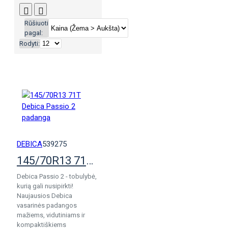
Rūšiuoti
pagal:
Rodyti:
DEBICA
539275
145/70R13 71T Debica Passio 2 padanga
Debica Passio 2 - tobulybė,
kurią gali nusipirkti!
Naujausios Debica
vasarinės padangos
mažiems, vidutiniams ir
kompaktiškiems