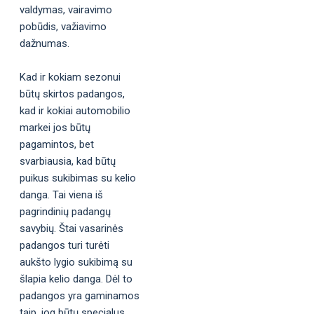
valdymas, vairavimo
pobūdis, važiavimo
dažnumas.
Kad ir kokiam sezonui
būtų skirtos padangos,
kad ir kokiai automobilio
markei jos būtų
pagamintos, bet
svarbiausia, kad būtų
puikus sukibimas su kelio
danga. Tai viena iš
pagrindinių padangų
savybių. Štai vasarinės
padangos turi turėti
aukšto lygio sukibimą su
šlapia kelio danga. Dėl to
padangos yra gaminamos
taip, jog būtų specialus