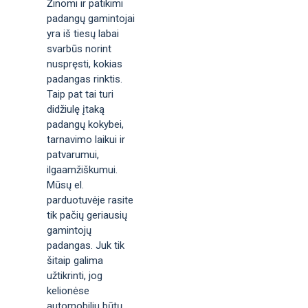
Žinomi ir patikimi
padangų gamintojai
yra iš tiesų labai
svarbūs norint
nuspręsti, kokias
padangas rinktis.
Taip pat tai turi
didžiulę įtaką
padangų kokybei,
tarnavimo laikui ir
patvarumui,
ilgaamžiškumui.
Mūsų el.
parduotuvėje rasite
tik pačių geriausių
gamintojų
padangas. Juk tik
šitaip galima
užtikrinti, jog
kelionėse
automobiliu būtų