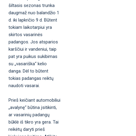
šiltasis sezonas trunka
daugmaž nuo balandžio 1
d. iki lapkričio 9 d. Būtent
tokiam laikotarpiui yra
skirtos vasarinės
padangos. Jos atsparios
karščiui ir vandeniui, taip
pat yra puikus sukibimas
su „vasariška“ kelio
danga. Dėl to būtent
tokias padangas reiktų
naudoti vasarai.
Prieš keičiant automobiliui
„avalynę“ būtina įsitikinti,
ar vasarinių padangų
būklė iš tikro yra gera. Tai
reikėtų daryti prieš