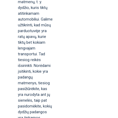
matmenų, t. y.
dydžio, kuris tiktų
atitinkamam
automobiliui. Galime
užtikrinti, kad mūsų
parduotuvėje yra
ratų apavų, kurie
tiktų bet kokiam
lengvajam
transportui. Tad
tiesiog reikės
išsirinkti. Norėdami
įsitikinti, kokie yra
padangų
matmenys, tiesiog
pasižiūrėkite, kas
yra nurodyta ant jų
sienelės, taip pat
pasidomėkite, kokių
dydžių padangos
yra tinkamos