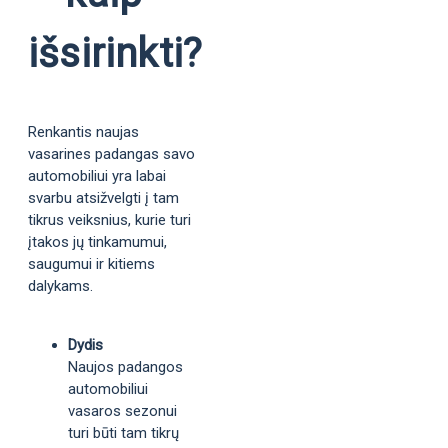
išsirinkti?
Renkantis naujas
vasarines padangas savo
automobiliui yra labai
svarbu atsižvelgti į tam
tikrus veiksnius, kurie turi
įtakos jų tinkamumui,
saugumui ir kitiems
dalykams.
Dydis
Naujos padangos
automobiliui
vasaros sezonui
turi būti tam tikrų