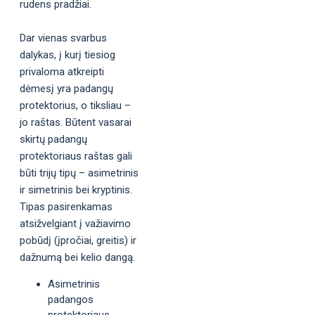
rudens pradžiai.
Dar vienas svarbus
dalykas, į kurį tiesiog
privaloma atkreipti
dėmesį yra padangų
protektorius, o tiksliau –
jo raštas. Būtent vasarai
skirtų padangų
protektoriaus raštas gali
būti trijų tipų – asimetrinis
ir simetrinis bei kryptinis.
Tipas pasirenkamas
atsižvelgiant į važiavimo
pobūdį (įpročiai, greitis) ir
dažnumą bei kelio dangą.
Asimetrinis
padangos
protektoriaus