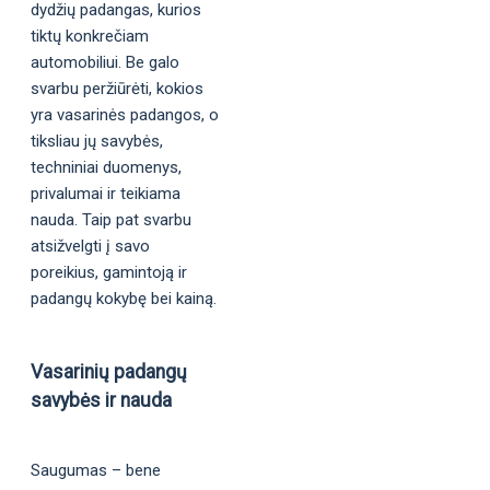
dydžių padangas, kurios
tiktų konkrečiam
automobiliui. Be galo
svarbu peržiūrėti, kokios
yra vasarinės padangos, o
tiksliau jų savybės,
techniniai duomenys,
privalumai ir teikiama
nauda. Taip pat svarbu
atsižvelgti į savo
poreikius, gamintoją ir
padangų kokybę bei kainą.
Vasarinių padangų
savybės ir nauda
Saugumas – bene