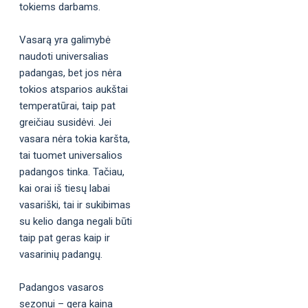
tokiems darbams.
Vasarą yra galimybė
naudoti universalias
padangas, bet jos nėra
tokios atsparios aukštai
temperatūrai, taip pat
greičiau susidėvi. Jei
vasara nėra tokia karšta,
tai tuomet universalios
padangos tinka. Tačiau,
kai orai iš tiesų labai
vasariški, tai ir sukibimas
su kelio danga negali būti
taip pat geras kaip ir
vasarinių padangų.
Padangos vasaros
sezonui – gera kaina