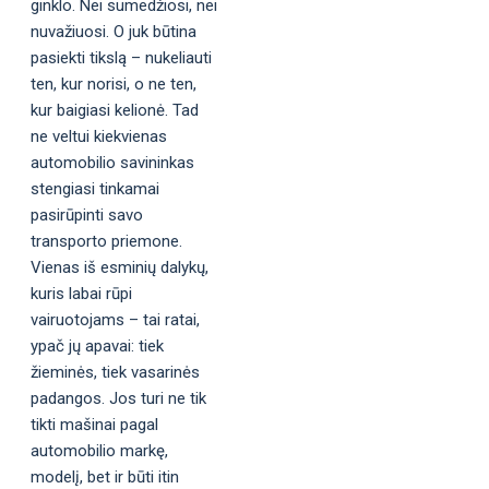
ginklo. Nei sumedžiosi, nei
nuvažiuosi. O juk būtina
pasiekti tikslą – nukeliauti
ten, kur norisi, o ne ten,
kur baigiasi kelionė. Tad
ne veltui kiekvienas
automobilio savininkas
stengiasi tinkamai
pasirūpinti savo
transporto priemone.
Vienas iš esminių dalykų,
kuris labai rūpi
vairuotojams – tai ratai,
ypač jų apavai: tiek
žieminės, tiek vasarinės
padangos. Jos turi ne tik
tikti mašinai pagal
automobilio markę,
modelį, bet ir būti itin