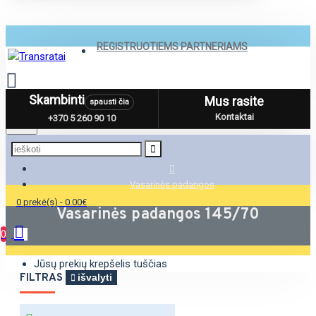
REGISTRUOTIEMS PARTNERIAMS
Skambinti
Mus rasite
spausti čia
Menu
Kontaktai
+370 5 260 90 10
Vasarinės padangos
0 prekė(s) - 0.00€
Vasarinės padangos 145/70
0
Jūsų prekių krepšelis tuščias
FILTRAS
išvalyti