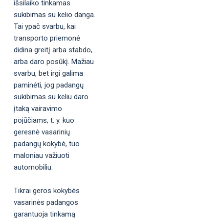
išsilaiko tinkamas
sukibimas su kelio danga.
Tai ypač svarbu, kai
transporto priemonė
didina greitį arba stabdo,
arba daro posūkį. Mažiau
svarbu, bet irgi galima
paminėti, jog padangų
sukibimas su keliu daro
įtaką vairavimo
pojūčiams, t. y. kuo
geresnė vasarinių
padangų kokybė, tuo
maloniau važiuoti
automobiliu.
Tikrai geros kokybės
vasarinės padangos
garantuoja tinkamą