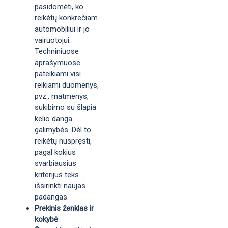
pasidomėti, ko
reikėtų konkrečiam
automobiliui ir jo
vairuotojui.
Techniniuose
aprašymuose
pateikiami visi
reikiami duomenys,
pvz., matmenys,
sukibimo su šlapia
kelio danga
galimybės. Dėl to
reikėtų nuspręsti,
pagal kokius
svarbiausius
kriterijus teks
išsirinkti naujas
padangas.
Prekinis ženklas ir
kokybė