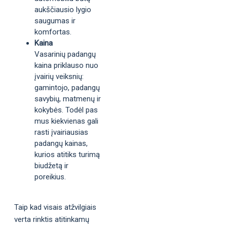
aukščiausio lygio
saugumas ir
komfortas.
Kaina
Vasarinių padangų
kaina priklauso nuo
įvairių veiksnių:
gamintojo, padangų
savybių, matmenų ir
kokybės. Todėl pas
mus kiekvienas gali
rasti įvairiausias
padangų kainas,
kurios atitiks turimą
biudžetą ir
poreikius.
Taip kad visais atžvilgiais
verta rinktis atitinkamų