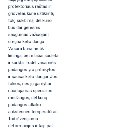
protektoriaus raštas ir
grioveliai, kurie užtikrintų
tokį sukibimą, dėl kurio
bus dar geresnis
saugumas važiuojant
drėgna kelio danga.
Vasara būna ne tik
lietinga, bet ir labai saulėta
ir karšta. Todėl vasarinės
padangos yra pritaikytos
ir sausai kelio dangai. Jos
tokios, nes jų gamybai
naudojamas specialios
medžiagos, dėl kurių
padangos atlaiko
aukštesnes temperatūras.
Tad išvengiama
deformacijos ir taip pat