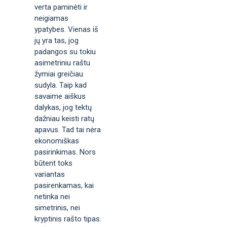
verta paminėti ir
neigiamas
ypatybes. Vienas iš
jų yra tas, jog
padangos su tokiu
asimetriniu raštu
žymiai greičiau
sudyla. Taip kad
savaime aiškus
dalykas, jog tektų
dažniau keisti ratų
apavus. Tad tai nėra
ekonomiškas
pasirinkimas. Nors
būtent toks
variantas
pasirenkamas, kai
netinka nei
simetrinis, nei
kryptinis rašto tipas.