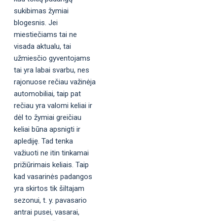
sukibimas žymiai
blogesnis. Jei
miestiečiams tai ne
visada aktualu, tai
užmiesčio gyventojams
tai yra labai svarbu, nes
rajonuose rečiau važinėja
automobiliai, taip pat
rečiau yra valomi keliai ir
dėl to žymiai greičiau
keliai būna apsnigti ir
aplediję. Tad tenka
važiuoti ne itin tinkamai
prižiūrimais keliais. Taip
kad vasarinės padangos
yra skirtos tik šiltajam
sezonui, t. y. pavasario
antrai pusei, vasarai,