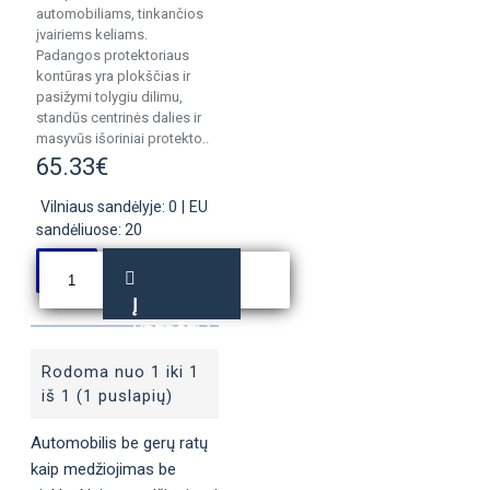
automobiliams, tinkančios
įvairiems keliams.
Padangos protektoriaus
kontūras yra plokščias ir
pasižymi tolygiu dilimu,
standūs centrinės dalies ir
masyvūs išoriniai protekto..
65.33€
Vilniaus sandėlyje: 0
|
EU
sandėliuose: 20
Į
KREPŠELĮ
Rodoma nuo 1 iki 1
iš 1 (1 puslapių)
Automobilis be gerų ratų
kaip medžiojimas be