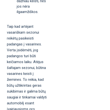
dažniau keisti, nes
jos nėra
ilgaamžiškos.
Taip kad artėjant
vasariškam sezonui
reikėtų pasikeisti
padangas į vasarines.
Verta įsidėmėti, jog
padangos turi būti
keičiamos laiku. Atėjus
šaltajam sezonui, būtina
vasarines keisti į
žiemines. To reikia, kad
būtų užtikrintas geras
sukibimas ir galima būtų
saugiai ir tinkamai valdyti
automobilį esant
įvairiausioms oro