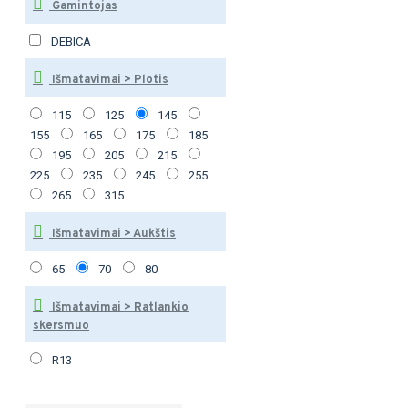
Gamintojas
DEBICA
Išmatavimai > Plotis
115
125
145
155
165
175
185
195
205
215
225
235
245
255
265
315
Išmatavimai > Aukštis
65
70
80
Išmatavimai > Ratlankio
skersmuo
R13