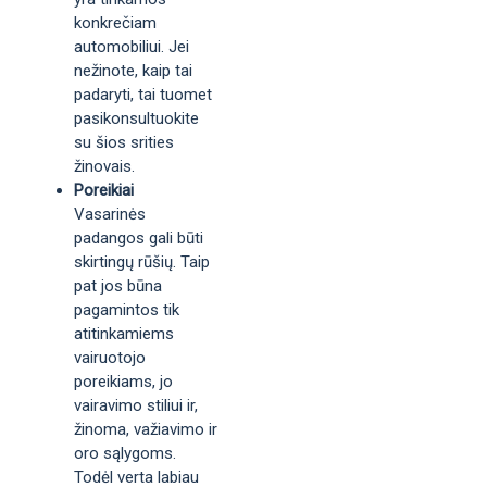
konkrečiam
automobiliui. Jei
nežinote, kaip tai
padaryti, tai tuomet
pasikonsultuokite
su šios srities
žinovais.
Poreikiai
Vasarinės
padangos gali būti
skirtingų rūšių. Taip
pat jos būna
pagamintos tik
atitinkamiems
vairuotojo
poreikiams, jo
vairavimo stiliui ir,
žinoma, važiavimo ir
oro sąlygoms.
Todėl verta labiau