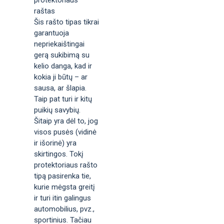
raštas
Šis rašto tipas tikrai
garantuoja
nepriekaištingai
gerą sukibimą su
kelio danga, kad ir
kokia ji būtų – ar
sausa, ar šlapia.
Taip pat turi ir kitų
puikių savybių.
Šitaip yra dėl to, jog
visos pusės (vidinė
ir išorinė) yra
skirtingos. Tokį
protektoriaus rašto
tipą pasirenka tie,
kurie mėgsta greitį
ir turi itin galingus
automobilius, pvz.,
sportinius. Tačiau