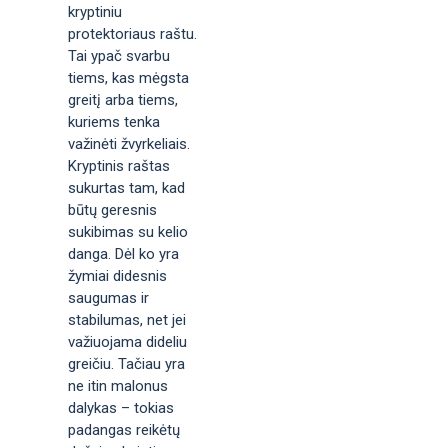
kryptiniu
protektoriaus raštu.
Tai ypač svarbu
tiems, kas mėgsta
greitį arba tiems,
kuriems tenka
važinėti žvyrkeliais.
Kryptinis raštas
sukurtas tam, kad
būtų geresnis
sukibimas su kelio
danga. Dėl ko yra
žymiai didesnis
saugumas ir
stabilumas, net jei
važiuojama dideliu
greičiu. Tačiau yra
ne itin malonus
dalykas – tokias
padangas reikėtų