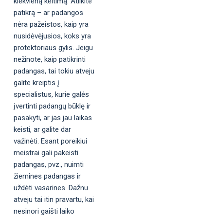
kiekvieną keitimą. Atlikite
patikrą – ar padangos
nėra pažeistos, kaip yra
nusidėvėjusios, koks yra
protektoriaus gylis. Jeigu
nežinote, kaip patikrinti
padangas, tai tokiu atveju
galite kreiptis į
specialistus, kurie galės
įvertinti padangų būklę ir
pasakyti, ar jas jau laikas
keisti, ar galite dar
važinėti. Esant poreikiui
meistrai gali pakeisti
padangas, pvz., nuimti
žiemines padangas ir
uždėti vasarines. Dažnu
atveju tai itin pravartu, kai
nesinori gaišti laiko