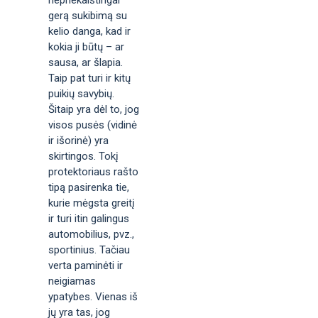
gerą sukibimą su
kelio danga, kad ir
kokia ji būtų – ar
sausa, ar šlapia.
Taip pat turi ir kitų
puikių savybių.
Šitaip yra dėl to, jog
visos pusės (vidinė
ir išorinė) yra
skirtingos. Tokį
protektoriaus rašto
tipą pasirenka tie,
kurie mėgsta greitį
ir turi itin galingus
automobilius, pvz.,
sportinius. Tačiau
verta paminėti ir
neigiamas
ypatybes. Vienas iš
jų yra tas, jog