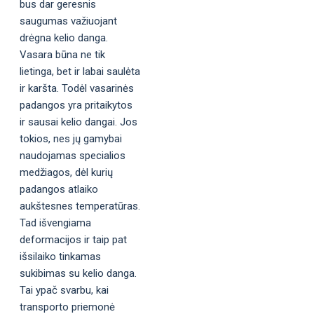
bus dar geresnis
saugumas važiuojant
drėgna kelio danga.
Vasara būna ne tik
lietinga, bet ir labai saulėta
ir karšta. Todėl vasarinės
padangos yra pritaikytos
ir sausai kelio dangai. Jos
tokios, nes jų gamybai
naudojamas specialios
medžiagos, dėl kurių
padangos atlaiko
aukštesnes temperatūras.
Tad išvengiama
deformacijos ir taip pat
išsilaiko tinkamas
sukibimas su kelio danga.
Tai ypač svarbu, kai
transporto priemonė