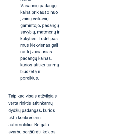
Vasarinių padangų
kaina priklauso nuo
įvairių veiksnių:
gamintojo, padangų
savybių, matmenų ir
kokybės. Todėl pas
mus kiekvienas gali
rasti įvairiausias
padangų kainas,
kurios atitiks turimą
biudžetą ir
poreikius.
Taip kad visais atžvilgiais
verta rinktis atitinkamų
dydžių padangas, kurios
tiktų konkrečiam
automobiliui. Be galo
svarbu peržiūrėti, kokios