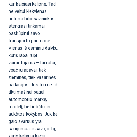
kur baigiasi kelionė. Tad
ne veltui kiekvienas
automobilio savininkas
stengiasi tinkamai
pasirūpinti savo
transporto priemone.
Vienas iš esminių dalykų,
kuris labai rūpi
vairuotojams – tai ratai,
ypač jų apavai: tiek
žieminės, tiek vasarinės
padangos. Jos turi ne tik
tikti mašinai pagal
automobilio markę,
modelį, bet ir būti itin
aukštos kokybės. Juk be
galo svarbus yra
saugumas, ir savo, ir tų,
kurie keliauja kartu