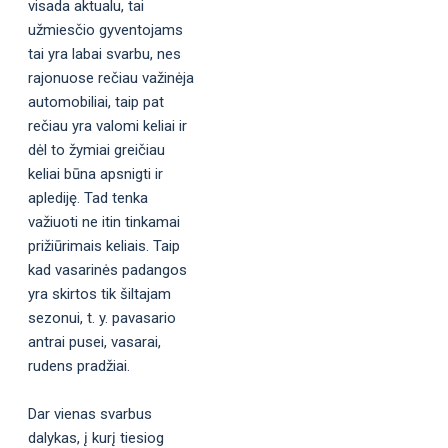
visada aktualu, tai
užmiesčio gyventojams
tai yra labai svarbu, nes
rajonuose rečiau važinėja
automobiliai, taip pat
rečiau yra valomi keliai ir
dėl to žymiai greičiau
keliai būna apsnigti ir
aplediję. Tad tenka
važiuoti ne itin tinkamai
prižiūrimais keliais. Taip
kad vasarinės padangos
yra skirtos tik šiltajam
sezonui, t. y. pavasario
antrai pusei, vasarai,
rudens pradžiai.
Dar vienas svarbus
dalykas, į kurį tiesiog