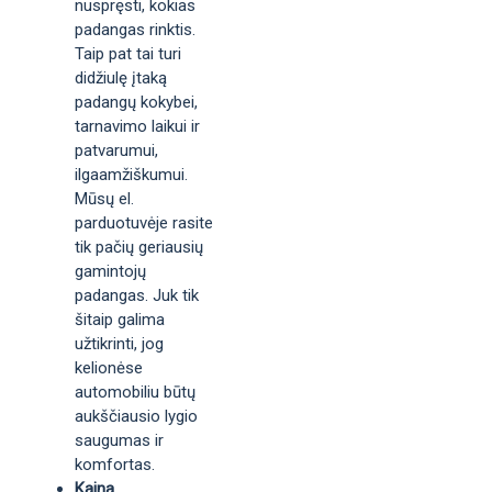
nuspręsti, kokias
padangas rinktis.
Taip pat tai turi
didžiulę įtaką
padangų kokybei,
tarnavimo laikui ir
patvarumui,
ilgaamžiškumui.
Mūsų el.
parduotuvėje rasite
tik pačių geriausių
gamintojų
padangas. Juk tik
šitaip galima
užtikrinti, jog
kelionėse
automobiliu būtų
aukščiausio lygio
saugumas ir
komfortas.
Kaina