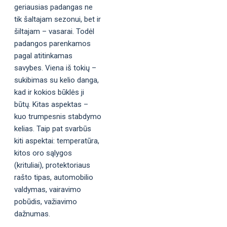
geriausias padangas ne
tik šaltajam sezonui, bet ir
šiltajam – vasarai. Todėl
padangos parenkamos
pagal atitinkamas
savybes. Viena iš tokių –
sukibimas su kelio danga,
kad ir kokios būklės ji
būtų. Kitas aspektas –
kuo trumpesnis stabdymo
kelias. Taip pat svarbūs
kiti aspektai: temperatūra,
kitos oro sąlygos
(krituliai), protektoriaus
rašto tipas, automobilio
valdymas, vairavimo
pobūdis, važiavimo
dažnumas.