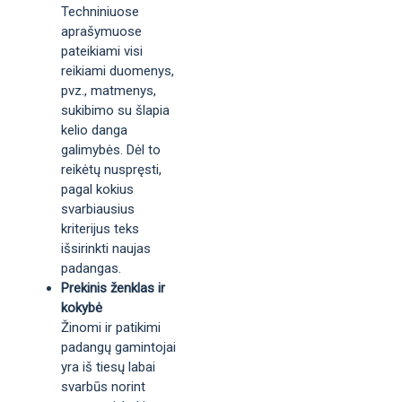
Techniniuose
aprašymuose
pateikiami visi
reikiami duomenys,
pvz., matmenys,
sukibimo su šlapia
kelio danga
galimybės. Dėl to
reikėtų nuspręsti,
pagal kokius
svarbiausius
kriterijus teks
išsirinkti naujas
padangas.
Prekinis ženklas ir
kokybė
Žinomi ir patikimi
padangų gamintojai
yra iš tiesų labai
svarbūs norint