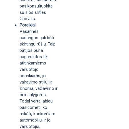
pasikonsultuokite
su šios srities
žinovais.
Poreikiai
Vasarinės
padangos gali būti
skirtingų rūšių. Taip
pat jos būna
pagamintos tik
atitinkamiems
vairuotojo
poreikiams, jo
vairavimo stiliui ir,
žinoma, važiavimo ir
oro sąlygoms.
Todėl verta labiau
pasidomėti, ko
reikėtų konkrečiam
automobiliui ir jo
vairuotojui.