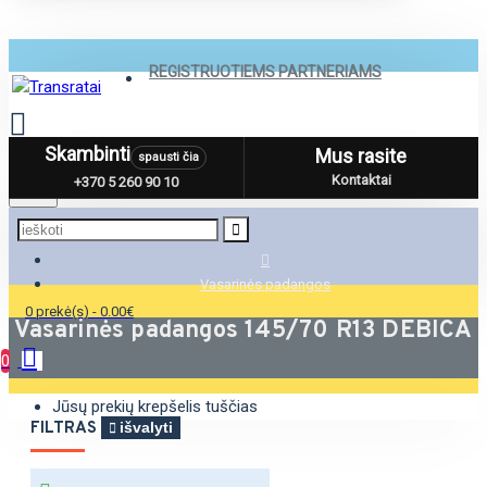
REGISTRUOTIEMS PARTNERIAMS
Skambinti
Mus rasite
spausti čia
Menu
Kontaktai
+370 5 260 90 10
Vasarinės padangos
0 prekė(s) - 0.00€
Vasarinės padangos 145/70 R13 DEBICA
0
Jūsų prekių krepšelis tuščias
FILTRAS
išvalyti