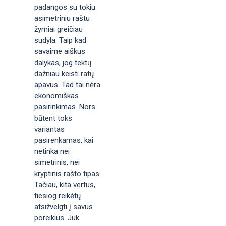
padangos su tokiu
asimetriniu raštu
žymiai greičiau
sudyla. Taip kad
savaime aiškus
dalykas, jog tektų
dažniau keisti ratų
apavus. Tad tai nėra
ekonomiškas
pasirinkimas. Nors
būtent toks
variantas
pasirenkamas, kai
netinka nei
simetrinis, nei
kryptinis rašto tipas.
Tačiau, kita vertus,
tiesiog reikėtų
atsižvelgti į savus
poreikius. Juk