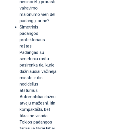
nesinorėtų prarasti
vairavimo
malonumo vien dėl
padangų, ar ne?
Simetrinis
padangos
protektoriaus
raštas
Padangas su
simetriniu raštu
pasirenka tie, kurie
dažniausiai važinėja
mieste ir itin
nedidelius
atstumus.
Automobiliai dažnu
atveju mažesni, itin
kompaktiški, bet
tikrai ne visada.
Tokios padangos
tarnauja tikrai labai