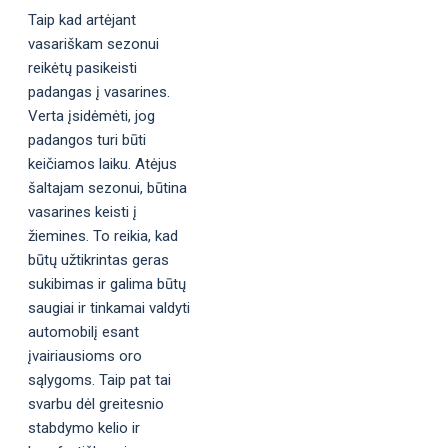
Taip kad artėjant
vasariškam sezonui
reikėtų pasikeisti
padangas į vasarines.
Verta įsidėmėti, jog
padangos turi būti
keičiamos laiku. Atėjus
šaltajam sezonui, būtina
vasarines keisti į
žiemines. To reikia, kad
būtų užtikrintas geras
sukibimas ir galima būtų
saugiai ir tinkamai valdyti
automobilį esant
įvairiausioms oro
sąlygoms. Taip pat tai
svarbu dėl greitesnio
stabdymo kelio ir