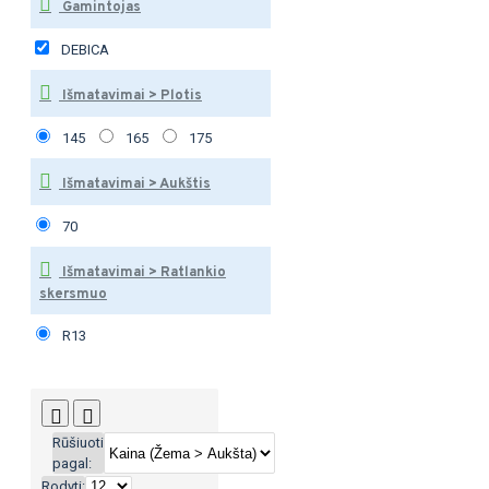
Gamintojas
DEBICA
Išmatavimai > Plotis
145
165
175
Išmatavimai > Aukštis
70
Išmatavimai > Ratlankio
skersmuo
R13
Rūšiuoti
pagal:
Rodyti: