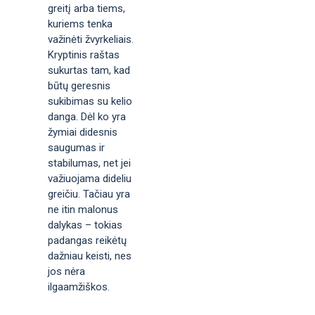
greitį arba tiems,
kuriems tenka
važinėti žvyrkeliais.
Kryptinis raštas
sukurtas tam, kad
būtų geresnis
sukibimas su kelio
danga. Dėl ko yra
žymiai didesnis
saugumas ir
stabilumas, net jei
važiuojama dideliu
greičiu. Tačiau yra
ne itin malonus
dalykas – tokias
padangas reikėtų
dažniau keisti, nes
jos nėra
ilgaamžiškos.