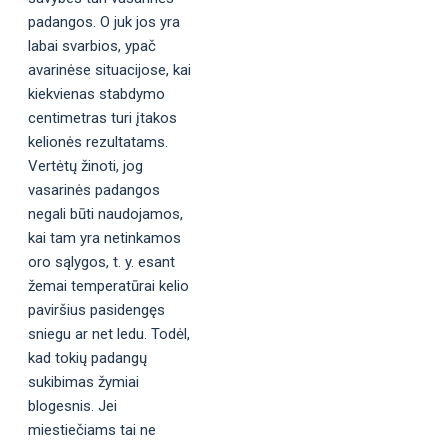
padangos. O juk jos yra
labai svarbios, ypač
avarinėse situacijose, kai
kiekvienas stabdymo
centimetras turi įtakos
kelionės rezultatams.
Vertėtų žinoti, jog
vasarinės padangos
negali būti naudojamos,
kai tam yra netinkamos
oro sąlygos, t. y. esant
žemai temperatūrai kelio
paviršius pasidengęs
sniegu ar net ledu. Todėl,
kad tokių padangų
sukibimas žymiai
blogesnis. Jei
miestiečiams tai ne