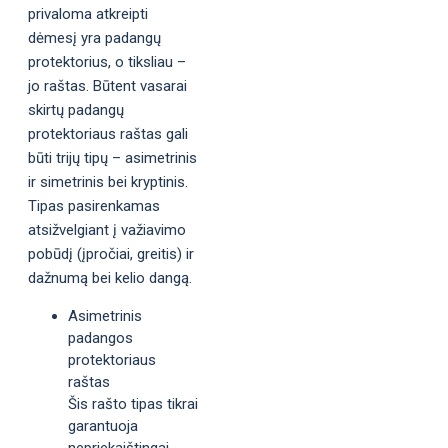
privaloma atkreipti
dėmesį yra padangų
protektorius, o tiksliau –
jo raštas. Būtent vasarai
skirtų padangų
protektoriaus raštas gali
būti trijų tipų – asimetrinis
ir simetrinis bei kryptinis.
Tipas pasirenkamas
atsižvelgiant į važiavimo
pobūdį (įpročiai, greitis) ir
dažnumą bei kelio dangą.
Asimetrinis
padangos
protektoriaus
raštas
Šis rašto tipas tikrai
garantuoja
nepriekaištingai