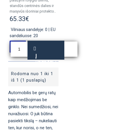
pasižymi tolygiu dilimu,
standūs centrinės dalies ir
masyvūs išoriniai protekto..
65.33€
Vilniaus sandėlyje: 0
|
EU
sandėliuose: 20
Į
KREPŠELĮ
Rodoma nuo 1 iki 1
iš 1 (1 puslapių)
Automobilis be gerų ratų
kaip medžiojimas be
ginklo. Nei sumedžiosi, nei
nuvažiuosi. O juk būtina
pasiekti tikslą – nukeliauti
ten, kur norisi, o ne ten,