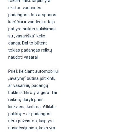
tokiam laikotarpiui yra
skirtos vasarinės
padangos. Jos atsparios
karščiui ir vandeniui, taip
pat yra puikus sukibimas
su „vasariška“ kelio
danga. Dėl to būtent
tokias padangas reiktų
naudoti vasarai.
Prieš keičiant automobiliui
„avalynę“ būtina įsitikinti,
ar vasarinių padangų
būklė iš tikro yra gera. Tai
reikėtų daryti prieš
kiekvieną keitimą. Atlikite
patikrą – ar padangos
nėra pažeistos, kaip yra
nusidėvėjusios, koks yra