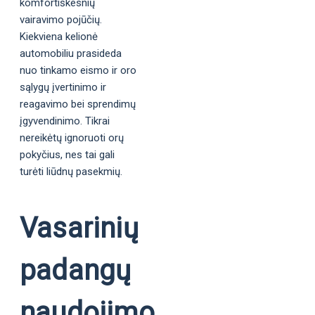
komfortiškesnių
vairavimo pojūčių.
Kiekviena kelionė
automobiliu prasideda
nuo tinkamo eismo ir oro
sąlygų įvertinimo ir
reagavimo bei sprendimų
įgyvendinimo. Tikrai
nereikėtų ignoruoti orų
pokyčius, nes tai gali
turėti liūdnų pasekmių.
Vasarinių
padangų
naudojimo