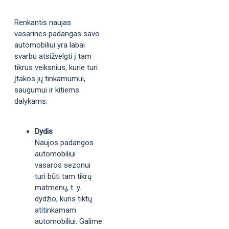
Renkantis naujas
vasarines padangas savo
automobiliui yra labai
svarbu atsižvelgti į tam
tikrus veiksnius, kurie turi
įtakos jų tinkamumui,
saugumui ir kitiems
dalykams.
Dydis
Naujos padangos
automobiliui
vasaros sezonui
turi būti tam tikrų
matmenų, t. y.
dydžio, kuris tiktų
atitinkamam
automobiliui. Galime