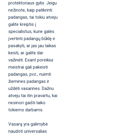
protektoriaus gylis. Jeigu
nežinote, kaip patikrinti
padangas, tai tokiu atveju
galite kreiptis į
specialistus, kurie galės
įvertinti padangų būklę ir
pasakyti, ar jas jau laikas
keisti, ar galite dar
važinėti. Esant poreikiui
meistrai gali pakeisti
padangas, pvz., nuimti
žiemines padangas ir
uždėti vasarines. Dažnu
atveju tai itin pravartu, kai
nesinori gaišti laiko
tokiems darbams.
Vasarą yra galimybė
naudoti universalias