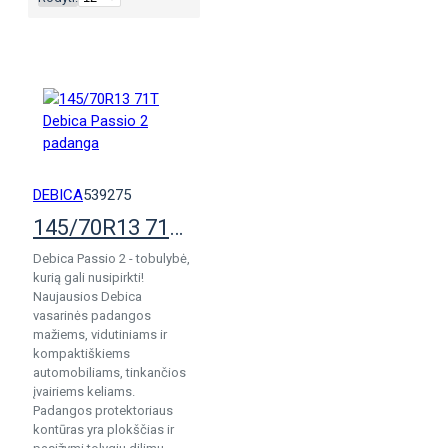
DEBICA
539275
145/70R13 71T Debica Passio 2 padanga
Debica Passio 2 - tobulybė,
kurią gali nusipirkti!
Naujausios Debica
vasarinės padangos
mažiems, vidutiniams ir
kompaktiškiems
automobiliams, tinkančios
įvairiems keliams.
Padangos protektoriaus
kontūras yra plokščias ir