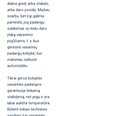
didina greitį arba stabdo,
arba daro posūkį. Mažiau
svarbu, bet irgi galima
paminėti, jog padangų
sukibimas su keliu daro
įtaką vairavimo
pojūčiams, t. y. kuo
geresnė vasarinių
padangų kokybė, tuo
maloniau važiuoti
automobiliu.
Tikrai geros kokybės
vasarinės padangos
garantuoja tinkamą
stabdymą, net jeigu ir yra
labai aukšta temperatūra.
Būtent tokias technines
savybes turi vasarinės