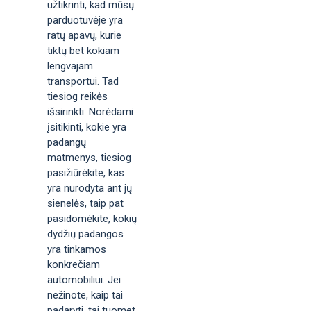
užtikrinti, kad mūsų
parduotuvėje yra
ratų apavų, kurie
tiktų bet kokiam
lengvajam
transportui. Tad
tiesiog reikės
išsirinkti. Norėdami
įsitikinti, kokie yra
padangų
matmenys, tiesiog
pasižiūrėkite, kas
yra nurodyta ant jų
sienelės, taip pat
pasidomėkite, kokių
dydžių padangos
yra tinkamos
konkrečiam
automobiliui. Jei
nežinote, kaip tai
padaryti, tai tuomet