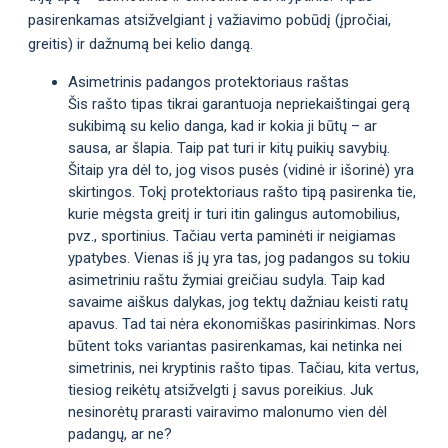
pasirenkamas atsižvelgiant į važiavimo pobūdį (įpročiai,
greitis) ir dažnumą bei kelio dangą.
Asimetrinis padangos protektoriaus raštas
Šis rašto tipas tikrai garantuoja nepriekaištingai gerą
sukibimą su kelio danga, kad ir kokia ji būtų – ar
sausa, ar šlapia. Taip pat turi ir kitų puikių savybių.
Šitaip yra dėl to, jog visos pusės (vidinė ir išorinė) yra
skirtingos. Tokį protektoriaus rašto tipą pasirenka tie,
kurie mėgsta greitį ir turi itin galingus automobilius,
pvz., sportinius. Tačiau verta paminėti ir neigiamas
ypatybes. Vienas iš jų yra tas, jog padangos su tokiu
asimetriniu raštu žymiai greičiau sudyla. Taip kad
savaime aiškus dalykas, jog tektų dažniau keisti ratų
apavus. Tad tai nėra ekonomiškas pasirinkimas. Nors
būtent toks variantas pasirenkamas, kai netinka nei
simetrinis, nei kryptinis rašto tipas. Tačiau, kita vertus,
tiesiog reikėtų atsižvelgti į savus poreikius. Juk
nesinorėtų prarasti vairavimo malonumo vien dėl
padangų, ar ne?