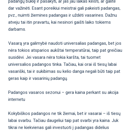
padangų būklę ir pasakyti, ar jas jau laikas keisti, ar galite
dar važinėti. Esant poreikiui meistrai gali pakeisti padangas,
pvz., nuimti žiemines padangas ir uždėti vasarines. Dažnu
atveju tai itin pravartu, kai nesinori gaišti laiko tokiems
darbams.
Vasarą yra galimybė naudoti universalias padangas, bet jos
nėra tokios atsparios aukštai temperatūrai, taip pat greičiau
susidėvi. Jei vasara nėra tokia karšta, tai tuomet
universalios padangos tinka. Tačiau, kai orai iš tiesų labai
vasariški, tai ir sukibimas su kelio danga negali būti taip pat
geras kaip ir vasarinių padangų.
Padangos vasaros sezonui – gera kaina perkant su akcija
internetu
Kokybiškos padangos ne tik žiemai, bet ir vasarai – iš tiesų
labai svarbu. Tačiau daugeliui taip pat svarbi yra kaina. Juk
tikrai ne kiekvienas gali investuoti į padangas didelius