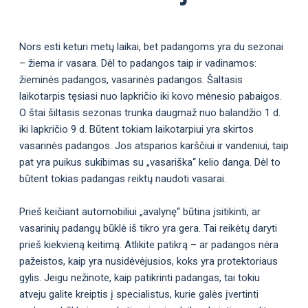
Nors esti keturi metų laikai, bet padangoms yra du sezonai
– žiema ir vasara. Dėl to padangos taip ir vadinamos:
žieminės padangos, vasarinės padangos. Šaltasis
laikotarpis tęsiasi nuo lapkričio iki kovo mėnesio pabaigos.
O štai šiltasis sezonas trunka daugmaž nuo balandžio 1 d.
iki lapkričio 9 d. Būtent tokiam laikotarpiui yra skirtos
vasarinės padangos. Jos atsparios karščiui ir vandeniui, taip
pat yra puikus sukibimas su „vasariška“ kelio danga. Dėl to
būtent tokias padangas reiktų naudoti vasarai.
Prieš keičiant automobiliui „avalynę“ būtina įsitikinti, ar
vasarinių padangų būklė iš tikro yra gera. Tai reikėtų daryti
prieš kiekvieną keitimą. Atlikite patikrą – ar padangos nėra
pažeistos, kaip yra nusidėvėjusios, koks yra protektoriaus
gylis. Jeigu nežinote, kaip patikrinti padangas, tai tokiu
atveju galite kreiptis į specialistus, kurie galės įvertinti