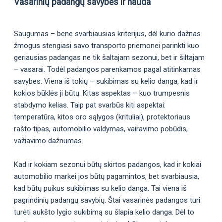
Vasarinių padangų savybės ir nauda
Saugumas – bene svarbiausias kriterijus, dėl kurio dažnas
žmogus stengiasi savo transporto priemonei parinkti kuo
geriausias padangas ne tik šaltajam sezonui, bet ir šiltajam
– vasarai. Todėl padangos parenkamos pagal atitinkamas
savybes. Viena iš tokių – sukibimas su kelio danga, kad ir
kokios būklės ji būtų. Kitas aspektas – kuo trumpesnis
stabdymo kelias. Taip pat svarbūs kiti aspektai:
temperatūra, kitos oro sąlygos (krituliai), protektoriaus
rašto tipas, automobilio valdymas, vairavimo pobūdis,
važiavimo dažnumas.
Kad ir kokiam sezonui būtų skirtos padangos, kad ir kokiai
automobilio markei jos būtų pagamintos, bet svarbiausia,
kad būtų puikus sukibimas su kelio danga. Tai viena iš
pagrindinių padangų savybių. Štai vasarinės padangos turi
turėti aukšto lygio sukibimą su šlapia kelio danga. Dėl to