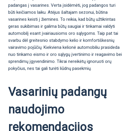
padangas į vasarines. Verta įsidėmėti, jog padangos turi
būti keičiamos laiku. Atėjus šaltajam sezonui, būtina
vasarines keisti į žiemines. To reikia, kad būtų užtikrintas
geras sukibimas ir galima būtų saugiai ir tinkamai valdyti
automobilį esant įvairiausioms oro sąlygoms. Taip pat tai
svarbu dėl greitesnio stabdymo kelio ir komfortiškesnių
vairavimo pojūčių. Kiekviena kelionė automobiliu prasideda
nuo tinkamo eismo ir oro sąlygų įvertinimo ir reagavimo bei
sprendimų įgyvendinimo. Tikrai nereikėtų ignoruoti orų
pokyčius, nes tai gali turėti liūdnų pasekmių.
Vasarinių padangų
naudojimo
rekomendacijos