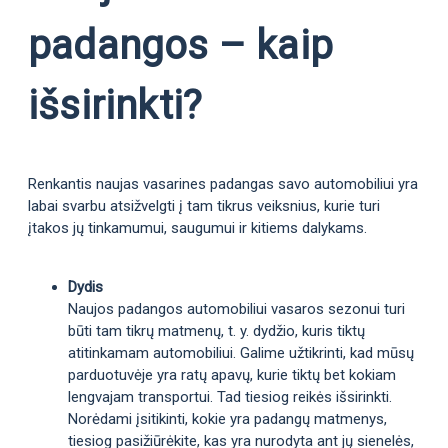
padangos – kaip
išsirinkti?
Renkantis naujas vasarines padangas savo automobiliui yra
labai svarbu atsižvelgti į tam tikrus veiksnius, kurie turi
įtakos jų tinkamumui, saugumui ir kitiems dalykams.
Dydis
Naujos padangos automobiliui vasaros sezonui turi
būti tam tikrų matmenų, t. y. dydžio, kuris tiktų
atitinkamam automobiliui. Galime užtikrinti, kad mūsų
parduotuvėje yra ratų apavų, kurie tiktų bet kokiam
lengvajam transportui. Tad tiesiog reikės išsirinkti.
Norėdami įsitikinti, kokie yra padangų matmenys,
tiesiog pasižiūrėkite, kas yra nurodyta ant jų sienelės,