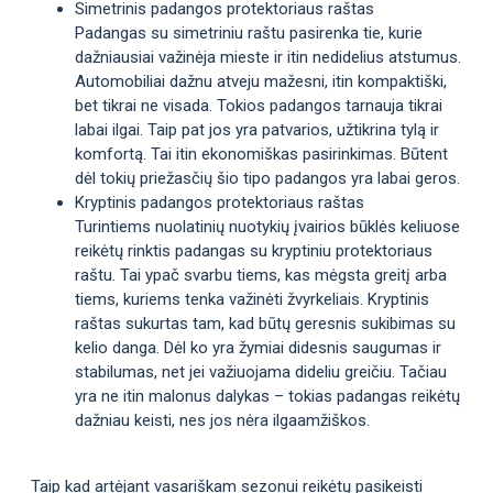
Simetrinis padangos protektoriaus raštas
Padangas su simetriniu raštu pasirenka tie, kurie
dažniausiai važinėja mieste ir itin nedidelius atstumus.
Automobiliai dažnu atveju mažesni, itin kompaktiški,
bet tikrai ne visada. Tokios padangos tarnauja tikrai
labai ilgai. Taip pat jos yra patvarios, užtikrina tylą ir
komfortą. Tai itin ekonomiškas pasirinkimas. Būtent
dėl tokių priežasčių šio tipo padangos yra labai geros.
Kryptinis padangos protektoriaus raštas
Turintiems nuolatinių nuotykių įvairios būklės keliuose
reikėtų rinktis padangas su kryptiniu protektoriaus
raštu. Tai ypač svarbu tiems, kas mėgsta greitį arba
tiems, kuriems tenka važinėti žvyrkeliais. Kryptinis
raštas sukurtas tam, kad būtų geresnis sukibimas su
kelio danga. Dėl ko yra žymiai didesnis saugumas ir
stabilumas, net jei važiuojama dideliu greičiu. Tačiau
yra ne itin malonus dalykas – tokias padangas reikėtų
dažniau keisti, nes jos nėra ilgaamžiškos.
Taip kad artėjant vasariškam sezonui reikėtų pasikeisti