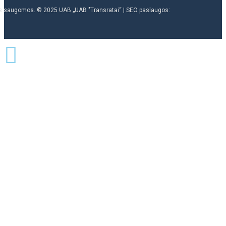
ės saugomos. © 2025 UAB „UAB "Transratai“ | SEO paslaugos: