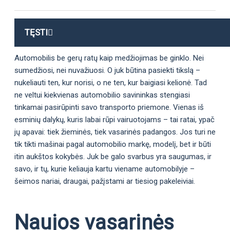
TĘSTI
Automobilis be gerų ratų kaip medžiojimas be ginklo. Nei
sumedžiosi, nei nuvažiuosi. O juk būtina pasiekti tikslą –
nukeliauti ten, kur norisi, o ne ten, kur baigiasi kelionė. Tad
ne veltui kiekvienas automobilio savininkas stengiasi
tinkamai pasirūpinti savo transporto priemone. Vienas iš
esminių dalykų, kuris labai rūpi vairuotojams – tai ratai, ypač
jų apavai: tiek žieminės, tiek vasarinės padangos. Jos turi ne
tik tikti mašinai pagal automobilio markę, modelį, bet ir būti
itin aukštos kokybės. Juk be galo svarbus yra saugumas, ir
savo, ir tų, kurie keliauja kartu viename automobilyje –
šeimos nariai, draugai, pažįstami ar tiesiog pakeleiviai.
Naujos vasarinės