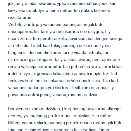
juk jos yra labai svarbios, ypač avarinėse situacijose, kai
kiekvienas stabdymo centimetras turi įtakos kelionės
rezultatams.
Vertėtų žinoti, jog vasarinės padangos negali būti
naudojamos, kai tam yra netinkamos oro sąlygos, t. y.
esant žemai temperatūrai kelio paviršius pasidengęs sniegu
ar net ledu. Todėl, kad tokių padangų sukibimas žymiai
blogesnis. Jei miestiečiams tai ne visada aktualu, tai
užmiesčio gyventojams tai yra labai svarbu, nes rajonuose
rečiau važinėja automobiliai, taip pat rečiau yra valomi keliai
ir dėl to žymiai greičiau keliai būna apsnigti ir aplediję. Tad
tenka važiuoti ne itin tinkamai prižiūrimais keliais. Taip kad
vasarinės padangos yra skirtos tik šiltajam sezonui, t. y.
pavasario antrai pusei, vasarai, rudens pradžiai.
Dar vienas svarbus dalykas, į kurį tiesiog privaloma atkreipti
dėmesį yra padangų protektorius, o tiksliau – jo raštas.
Būtent vasarai skirtų padangų protektoriaus raštas gali būti
trijų tipų – asimetrinis ir simetrinis bei kryptinis. Tipas