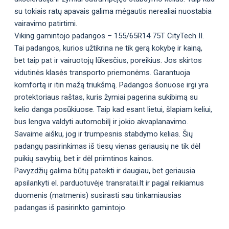
su tokiais ratų apavais galima mėgautis nerealiai nuostabia
vairavimo patirtimi.
Viking gamintojo padangos – 155/65R14 75T CityTech II.
Tai padangos, kurios užtikrina ne tik gerą kokybę ir kainą,
bet taip pat ir vairuotojų lūkesčius, poreikius. Jos skirtos
vidutinės klasės transporto priemonėms. Garantuoja
komfortą ir itin mažą triukšmą. Padangos šonuose irgi yra
protektoriaus raštas, kuris žymiai pagerina sukibimą su
kelio danga posūkiuose. Taip kad esant lietui, šlapiam keliui,
bus lengva valdyti automobilį ir jokio akvaplanavimo.
Savaime aišku, jog ir trumpesnis stabdymo kelias. Šių
padangų pasirinkimas iš tiesų vienas geriausių ne tik dėl
puikių savybių, bet ir dėl priimtinos kainos.
Pavyzdžių galima būtų pateikti ir daugiau, bet geriausia
apsilankyti el. parduotuvėje transratai.lt ir pagal reikiamus
duomenis (matmenis) susirasti sau tinkamiausias
padangas iš pasirinkto gamintojo.