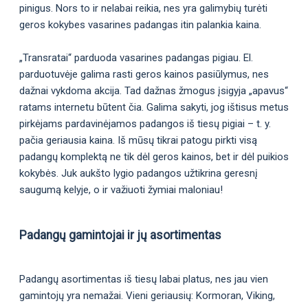
pinigus. Nors to ir nelabai reikia, nes yra galimybių turėti
geros kokybes vasarines padangas itin palankia kaina.
„Transratai“ parduoda vasarines padangas pigiau. El.
parduotuvėje galima rasti geros kainos pasiūlymus, nes
dažnai vykdoma akcija. Tad dažnas žmogus įsigyja „apavus“
ratams internetu būtent čia. Galima sakyti, jog ištisus metus
pirkėjams pardavinėjamos padangos iš tiesų pigiai – t. y.
pačia geriausia kaina. Iš mūsų tikrai patogu pirkti visą
padangų komplektą ne tik dėl geros kainos, bet ir dėl puikios
kokybės. Juk aukšto lygio padangos užtikrina geresnį
saugumą kelyje, o ir važiuoti žymiai maloniau!
Padangų gamintojai ir jų asortimentas
Padangų asortimentas iš tiesų labai platus, nes jau vien
gamintojų yra nemažai. Vieni geriausių: Kormoran, Viking,