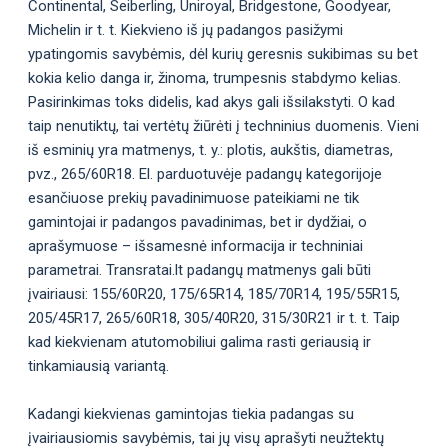
Continental, Seiberling, Uniroyal, Bridgestone, Goodyear,
Michelin ir t. t. Kiekvieno iš jų padangos pasižymi
ypatingomis savybėmis, dėl kurių geresnis sukibimas su bet
kokia kelio danga ir, žinoma, trumpesnis stabdymo kelias.
Pasirinkimas toks didelis, kad akys gali išsilakstyti. O kad
taip nenutiktų, tai vertėtų žiūrėti į techninius duomenis. Vieni
iš esminių yra matmenys, t. y.: plotis, aukštis, diametras,
pvz., 265/60R18. El. parduotuvėje padangų kategorijoje
esančiuose prekių pavadinimuose pateikiami ne tik
gamintojai ir padangos pavadinimas, bet ir dydžiai, o
aprašymuose – išsamesnė informacija ir techniniai
parametrai. Transratai.lt padangų matmenys gali būti
įvairiausi: 155/60R20, 175/65R14, 185/70R14, 195/55R15,
205/45R17, 265/60R18, 305/40R20, 315/30R21 ir t. t. Taip
kad kiekvienam atutomobiliui galima rasti geriausią ir
tinkamiausią variantą.
Kadangi kiekvienas gamintojas tiekia padangas su
įvairiausiomis savybėmis, tai jų visų aprašyti neužtektų