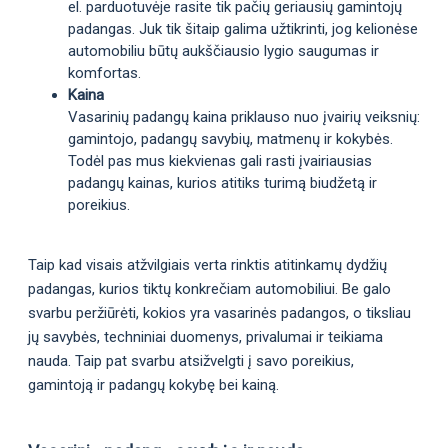
el. parduotuvėje rasite tik pačių geriausių gamintojų
padangas. Juk tik šitaip galima užtikrinti, jog kelionėse
automobiliu būtų aukščiausio lygio saugumas ir
komfortas.
Kaina
Vasarinių padangų kaina priklauso nuo įvairių veiksnių:
gamintojo, padangų savybių, matmenų ir kokybės.
Todėl pas mus kiekvienas gali rasti įvairiausias
padangų kainas, kurios atitiks turimą biudžetą ir
poreikius.
Taip kad visais atžvilgiais verta rinktis atitinkamų dydžių
padangas, kurios tiktų konkrečiam automobiliui. Be galo
svarbu peržiūrėti, kokios yra vasarinės padangos, o tiksliau
jų savybės, techniniai duomenys, privalumai ir teikiama
nauda. Taip pat svarbu atsižvelgti į savo poreikius,
gamintoją ir padangų kokybę bei kainą.