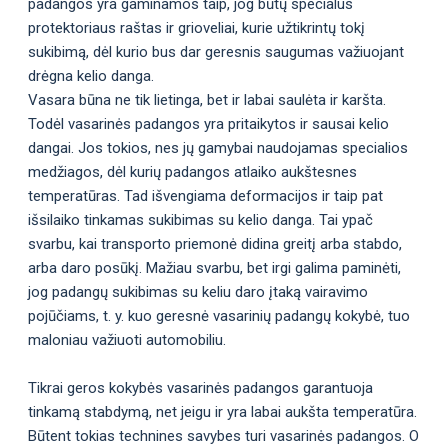
padangos yra gaminamos taip, jog būtų specialus
protektoriaus raštas ir grioveliai, kurie užtikrintų tokį
sukibimą, dėl kurio bus dar geresnis saugumas važiuojant
drėgna kelio danga.
Vasara būna ne tik lietinga, bet ir labai saulėta ir karšta.
Todėl vasarinės padangos yra pritaikytos ir sausai kelio
dangai. Jos tokios, nes jų gamybai naudojamas specialios
medžiagos, dėl kurių padangos atlaiko aukštesnes
temperatūras. Tad išvengiama deformacijos ir taip pat
išsilaiko tinkamas sukibimas su kelio danga. Tai ypač
svarbu, kai transporto priemonė didina greitį arba stabdo,
arba daro posūkį. Mažiau svarbu, bet irgi galima paminėti,
jog padangų sukibimas su keliu daro įtaką vairavimo
pojūčiams, t. y. kuo geresnė vasarinių padangų kokybė, tuo
maloniau važiuoti automobiliu.
Tikrai geros kokybės vasarinės padangos garantuoja
tinkamą stabdymą, net jeigu ir yra labai aukšta temperatūra.
Būtent tokias technines savybes turi vasarinės padangos. O