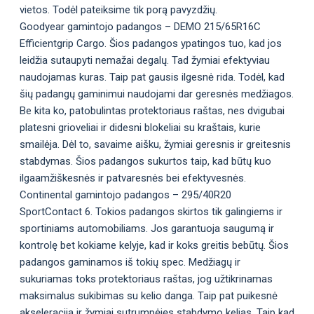
vietos. Todėl pateiksime tik porą pavyzdžių.
Goodyear gamintojo padangos – DEMO 215/65R16C
Efficientgrip Cargo. Šios padangos ypatingos tuo, kad jos
leidžia sutaupyti nemažai degalų. Tad žymiai efektyviau
naudojamas kuras. Taip pat gausis ilgesnė rida. Todėl, kad
šių padangų gaminimui naudojami dar geresnės medžiagos.
Be kita ko, patobulintas protektoriaus raštas, nes dvigubai
platesni grioveliai ir didesni blokeliai su kraštais, kurie
smailėja. Dėl to, savaime aišku, žymiai geresnis ir greitesnis
stabdymas. Šios padangos sukurtos taip, kad būtų kuo
ilgaamžiškesnės ir patvaresnės bei efektyvesnės.
Continental gamintojo padangos – 295/40R20
SportContact 6. Tokios padangos skirtos tik galingiems ir
sportiniams automobiliams. Jos garantuoja saugumą ir
kontrolę bet kokiame kelyje, kad ir koks greitis bebūtų. Šios
padangos gaminamos iš tokių spec. Medžiagų ir
sukuriamas toks protektoriaus raštas, jog užtikrinamas
maksimalus sukibimas su kelio danga. Taip pat puikesnė
akseleracija ir žymiai sutrumpėjęs stabdymo kelias. Taip kad