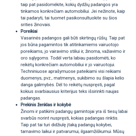
taip pat pasidomėkite, kokių dydžių padangos yra
tinkamos konkrečiam automobiliui. Jei nežinote, kaip
tai padaryti, tai tuomet pasikonsultuokite su šios
srities žinovais.
Poreikiai
Vasarinės padangos gali būti skirtingų rūšių. Taip pat
jos būna pagamintos tik atitinkamiems vairuotojo
poreikiams, jo vairavimo stiliui ir, žinoma, važiavimo ir
oro sąlygoms. Todėl verta labiau pasidomėti, ko
reikėtų konkrečiam automobiliui ir jo vairuotojui.
Techniniuose aprašymuose pateikiami visi reikiami
duomenys, pvz., matmenys, sukibimo su šlapia kelio
danga galimybės. Dėl to reikėtų nuspręsti, pagal
kokius svarbiausius kriterijus teks išsirinkti naujas
padangas.
Prekinis ženklas ir kokybė
Žinomi ir patikimi padangų gamintojai yra iš tiesų labai
svarbūs norint nuspręsti, kokias padangas rinktis.
Taip pat tai turi didžiulę įtaką padangų kokybei,
tarnavimo laikui ir patvarumui, ilgaamžiškumui. Mūsų