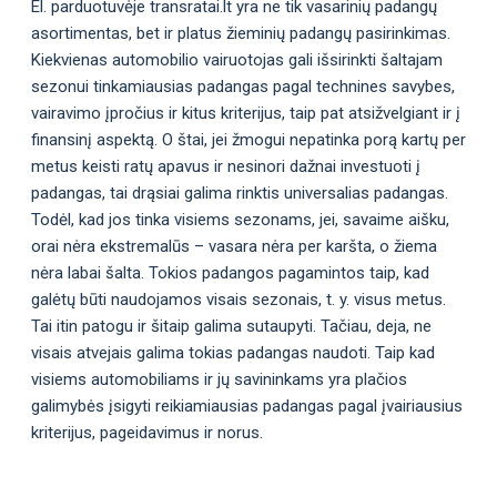
El. parduotuvėje transratai.lt yra ne tik vasarinių padangų
asortimentas, bet ir platus žieminių padangų pasirinkimas.
Kiekvienas automobilio vairuotojas gali išsirinkti šaltajam
sezonui tinkamiausias padangas pagal technines savybes,
vairavimo įpročius ir kitus kriterijus, taip pat atsižvelgiant ir į
finansinį aspektą. O štai, jei žmogui nepatinka porą kartų per
metus keisti ratų apavus ir nesinori dažnai investuoti į
padangas, tai drąsiai galima rinktis universalias padangas.
Todėl, kad jos tinka visiems sezonams, jei, savaime aišku,
orai nėra ekstremalūs – vasara nėra per karšta, o žiema
nėra labai šalta. Tokios padangos pagamintos taip, kad
galėtų būti naudojamos visais sezonais, t. y. visus metus.
Tai itin patogu ir šitaip galima sutaupyti. Tačiau, deja, ne
visais atvejais galima tokias padangas naudoti. Taip kad
visiems automobiliams ir jų savininkams yra plačios
galimybės įsigyti reikiamiausias padangas pagal įvairiausius
kriterijus, pageidavimus ir norus.