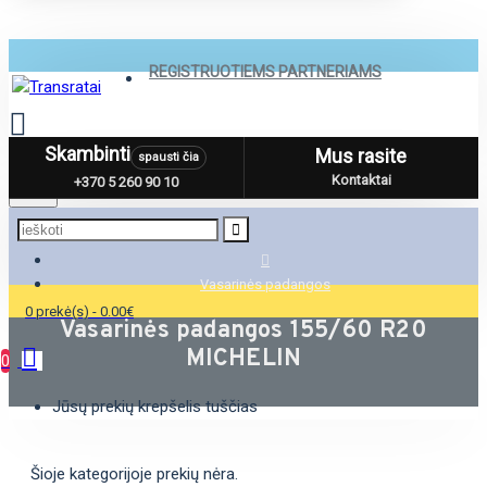
REGISTRUOTIEMS PARTNERIAMS
Skambinti
Mus rasite
spausti čia
Menu
Kontaktai
+370 5 260 90 10
Vasarinės padangos
0 prekė(s) - 0.00€
Vasarinės padangos 155/60 R20
MICHELIN
0
Jūsų prekių krepšelis tuščias
Šioje kategorijoje prekių nėra.