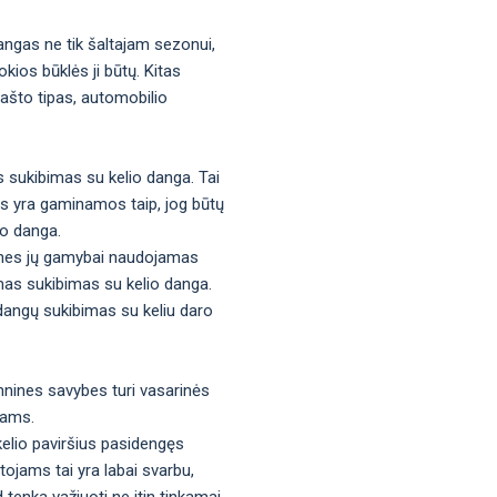
angas ne tik šaltajam sezonui,
kios būklės ji būtų. Kitas
rašto tipas, automobilio
s sukibimas su kelio danga. Tai
gos yra gaminamos taip, jog būtų
io danga.
os, nes jų gamybai naudojamas
mas sukibimas su kelio danga.
adangų sukibimas su keliu daro
hnines savybes turi vasarinės
tams.
kelio paviršius pasidengęs
tojams tai yra labai svarbu,
d tenka važiuoti ne itin tinkamai