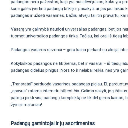
padangos nėra pažeistos, kaip yra nusidėvėjusios, koks yra protek
kurie galės įvertinti padangų būklę ir pasakyti, ar jas jau laikas 
padangas ir uždėti vasarines. Dažnu atveju tai itin pravartu, kai
Vasarą yra galimybė naudoti universalias padangas, bet jos nėra 
tuomet universalios padangos tinka. Tačiau, kai orai iš tiesų laba
Padangos vasaros sezonui – gera kaina perkant su akcija inte
Kokybiškos padangos ne tik žiemai, bet ir vasarai – iš tiesų labai
padangas didelius pinigus. Nors to ir nelabai reikia, nes yra ga
„Transratai“ parduoda vasarines padangas pigiau. El. parduotu
„apavus“ ratams internetu būtent čia. Galima sakyti, jog ištisus
patogu pirkti visą padangų komplektą ne tik dėl geros kainos, b
žymiai maloniau!
Padangų gamintojai ir jų asortimentas