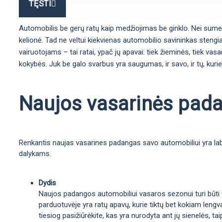
TĘSTI
Automobilis be gerų ratų kaip medžiojimas be ginklo. Nei sumedžio
kelionė. Tad ne veltui kiekvienas automobilio savininkas stengia
vairuotojams – tai ratai, ypač jų apavai: tiek žieminės, tiek vas
kokybės. Juk be galo svarbus yra saugumas, ir savo, ir tų, kurie
Naujos vasarinės padan
Renkantis naujas vasarines padangas savo automobiliui yra labai
dalykams.
Dydis
Naujos padangos automobiliui vasaros sezonui turi būti ta
parduotuvėje yra ratų apavų, kurie tiktų bet kokiam lengva
tiesiog pasižiūrėkite, kas yra nurodyta ant jų sienelės, 