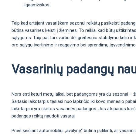
ilgaamžiškos.
Taip kad artėjant vasariškam sezonui reikėtų pasikeisti padanga
būtina vasarines keisti į žiemines. To reikia, kad būtų užtikrint
sąlygoms. Taip pat tai svarbu dėl greitesnio stabdymo kelio ir
oro sąlygų įvertinimo ir reagavimo bei sprendimų įgyvendinimo. T
Vasarinių padangų na
Nors esti keturi metų laikai, bet padangoms yra du sezonai – 
Šaltasis laikotarpis tęsiasi nuo lapkričio iki kovo mėnesio paba
laikotarpiui yra skirtos vasarinės padangos. Jos atsparios karšč
padangas reiktų naudoti vasarai.
Prieš keičiant automobiliui „avalynę“ būtina įsitikinti, ar vasarini