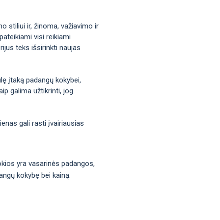
stiliui ir, žinoma, važiavimo ir
ateikiami visi reikiami
jus teks išsirinkti naujas
iulę įtaką padangų kokybei,
p galima užtikrinti, jog
nas gali rasti įvairiausias
 kokios yra vasarinės padangos,
dangų kokybę bei kainą.