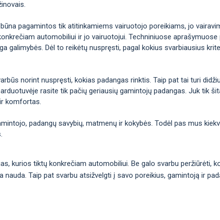
žinovais.
 būna pagamintos tik atitinkamiems vairuotojo poreikiams, jo vairavimo 
konkrečiam automobiliui ir jo vairuotojui. Techniniuose aprašymuose p
galimybės. Dėl to reikėtų nuspręsti, pagal kokius svarbiausius kriteri
arbūs norint nuspręsti, kokias padangas rinktis. Taip pat tai turi didž
arduotuvėje rasite tik pačių geriausių gamintojų padangas. Juk tik šitai
ir komfortas.
gamintojo, padangų savybių, matmenų ir kokybės. Todėl pas mus kiekvie
.
ngas, kurios tiktų konkrečiam automobiliui. Be galo svarbu peržiūrėti,
ma nauda. Taip pat svarbu atsižvelgti į savo poreikius, gamintoją ir pa