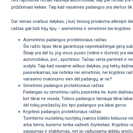
prižiūrimais keliais. Taip kad vasarinės padangos yra skirtos tik 
Dar vienas svarbus dalykas, į kurį tiesiog privaloma atkreipti d
raštas gali būti trijų tipų – asimetrinis ir simetrinis bei krypti
Asimetrinis padangos protektoriaus raštas
Šis rašto tipas tikrai garantuoja nepriekaištingai gerą sukib
Šitaip yra dėl to, jog visos pusės (vidinė ir išorinė) yra sk
automobilius, pvz., sportinius. Tačiau verta paminėti ir n
sudyla. Taip kad savaime aiškus dalykas, jog tektų dažni
pasirenkamas, kai netinka nei simetrinis, nei kryptinis rašt
vairavimo malonumo vien dėl padangų, ar ne?
Simetrinis padangos protektoriaus raštas
Padangas su simetriniu raštu pasirenka tie, kurie dažniaus
bet tikrai ne visada. Tokios padangos tarnauja tikrai labai
dėl tokių priežasčių šio tipo padangos yra labai geros.
Kryptinis padangos protektoriaus raštas
Turintiems nuolatinių nuotykių įvairios būklės keliuose re
arba tiems, kuriems tenka važinėti žvyrkeliais. Kryptinis
saugumas ir stabilumas, net jei važiuojama dideliu greiči