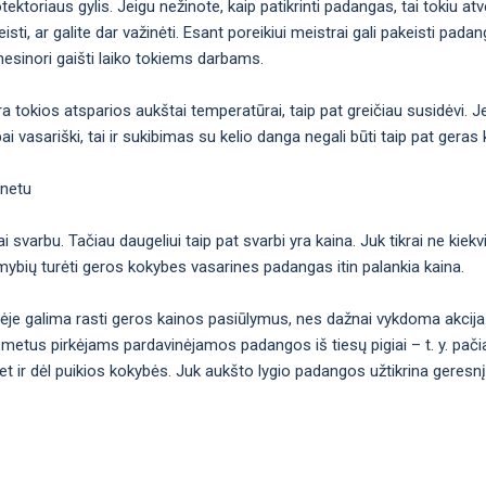
toriaus gylis. Jeigu nežinote, kaip patikrinti padangas, tai tokiu atvej
keisti, ar galite dar važinėti. Esant poreikiui meistrai gali pakeisti pada
 nesinori gaišti laiko tokiems darbams.
tokios atsparios aukštai temperatūrai, taip pat greičiau susidėvi. Jei
i vasariški, tai ir sukibimas su kelio danga negali būti taip pat geras 
rnetu
 svarbu. Tačiau daugeliui taip pat svarbi yra kaina. Juk tikrai ne kiekvi
limybių turėti geros kokybes vasarines padangas itin palankia kaina.
vėje galima rasti geros kainos pasiūlymus, nes dažnai vykdoma akcij
 metus pirkėjams pardavinėjamos padangos iš tiesų pigiai – t. y. pačia
et ir dėl puikios kokybės. Juk aukšto lygio padangos užtikrina geresnį