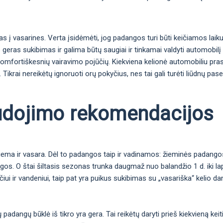
s į vasarines. Verta įsidėmėti, jog padangos turi būti keičiamos laik
as geras sukibimas ir galima būtų saugiai ir tinkamai valdyti automobil
 komfortiškesnių vairavimo pojūčių. Kiekviena kelionė automobiliu pr
ikrai nereikėtų ignoruoti orų pokyčius, nes tai gali turėti liūdnų pas
udojimo rekomendacijos
žiema ir vasara. Dėl to padangos taip ir vadinamos: žieminės padang
igos. O štai šiltasis sezonas trunka daugmaž nuo balandžio 1 d. iki la
iui ir vandeniui, taip pat yra puikus sukibimas su „vasariška“ kelio da
ų padangų būklė iš tikro yra gera. Tai reikėtų daryti prieš kiekvieną keit