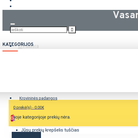
KROVININĖS PADANGOS
Vasa
KATEGORIJOS
Paskyra
Vasarinės padangos
Žieminės padangos
Universalios padangos
Krovininės padangos
0 prekė(s) - 0.00€
Šioje kategorijoje prekių nėra.
0
Jūsų prekių krepšelis tuščias