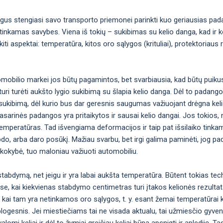
gus stengiasi savo transporto priemonei parinkti kuo geriausias pad
inkamas savybes. Viena iš tokių – sukibimas su kelio danga, kad ir ko
i aspektai: temperatūra, kitos oro sąlygos (krituliai), protektoriaus 
omobilio markei jos būtų pagamintos, bet svarbiausia, kad būtų puiku
uri turėti aukšto lygio sukibimą su šlapia kelio danga. Dėl to padan
okį sukibimą, dėl kurio bus dar geresnis saugumas važiuojant drėgna kel
ėl vasarinės padangos yra pritaikytos ir sausai kelio dangai. Jos toki
emperatūras. Tad išvengiama deformacijos ir taip pat išsilaiko tinka
bdo, arba daro posūkį. Mažiau svarbu, bet irgi galima paminėti, jog p
 kokybė, tuo maloniau važiuoti automobiliu.
abdymą, net jeigu ir yra labai aukšta temperatūra. Būtent tokias tec
ose, kai kiekvienas stabdymo centimetras turi įtakos kelionės rezulta
 kai tam yra netinkamos oro sąlygos, t. y. esant žemai temperatūrai 
logesnis. Jei miestiečiams tai ne visada aktualu, tai užmiesčio gyven
omi keliai ir dėl to žymiai greičiau keliai būna apsnigti ir aplediję. Ta