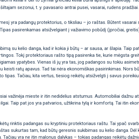
šiltajam sezonui, t. y. pavasario antrai pusei, vasarai, rudens pradžiai.
ėmesį yra padangų protektorius, o tiksliau – jo raštas. Būtent vasarai
nis. Tipas pasirenkamas atsižvelgiant į važiavimo pobūdį (įpročiai, greiti
imą su kelio danga, kad ir kokia ji būtų – ar sausa, ar šlapia. Taip pat t
irtingos. Tokį protektoriaus rašto tipą pasirenka tie, kurie mėgsta greitį 
eigiamas ypatybes. Vienas iš jų yra tas, jog padangos su tokiu asimetr
au keisti ratų apavus. Tad tai nėra ekonomiškas pasirinkimas. Nors bū
o tipas. Tačiau, kita vertus, tiesiog reikėtų atsižvelgti į savus poreiki
iai važinėja mieste ir itin nedidelius atstumus. Automobiliai dažnu at
 ilgai. Taip pat jos yra patvarios, užtikrina tylą ir komfortą. Tai itin 
ikėtų rinktis padangas su kryptiniu protektoriaus raštu. Tai ypač svar
 raštas sukurtas tam, kad būtų geresnis sukibimas su kelio danga. Dėl 
u. Tačiau yra ne itin malonus dalykas – tokias padangas reikėtų dažnia