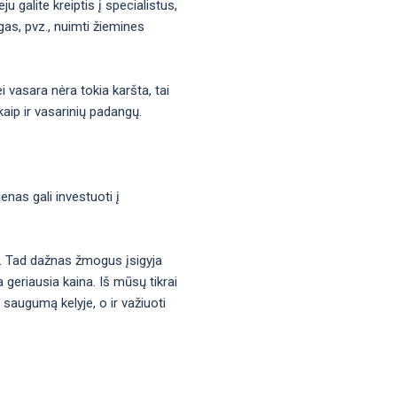
u galite kreiptis į specialistus,
ngas, pvz., nuimti žiemines
 vasara nėra tokia karšta, tai
kaip ir vasarinių padangų.
enas gali investuoti į
a. Tad dažnas žmogus įsigyja
 geriausia kaina. Iš mūsų tikrai
 saugumą kelyje, o ir važiuoti