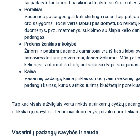
tai padaryti, tai tuomet pasikonsultuokite su šios srities 
Poreikiai
Vasarinės padangos gali būti skirtingų rūšių. Taip pat jos
oro sąlygoms. Todėl verta labiau pasidomėti, ko reikėtų 
duomenys, pvz., matmenys, sukibimo su šlapia kelio danga 
padangas.
Prekinis ženklas ir kokybė
Žinomi ir patikimi padangų gamintojai yra iš tiesų labai sv
tarnavimo laikui ir patvarumui, ilgaamžiškumui. Mūsų el. p
kelionėse automobiliu būtų aukščiausio lygio saugumas 
Kaina
Vasarinių padangų kaina priklauso nuo įvairių veiksnių: 
padangų kainas, kurios atitiks turimą biudžetą ir poreikius
Taip kad visais atžvilgiais verta rinktis atitinkamų dydžių pada
o tiksliau jų savybės, techniniai duomenys, privalumai ir teikia
Vasarinių padangų savybės ir nauda