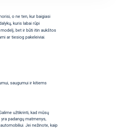
orisi, o ne ten, kur baigiasi
lykų, kuris labai rūpi
modelį, bet ir būti itin aukštos
i ar tiesiog pakeleiviai.
mumui, saugumui ir kitiems
Galime užtikrinti, kad mūsų
okie yra padangų matmenys,
automobiliui. Jei nežinote, kaip