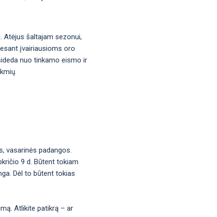
u. Atėjus šaltajam sezonui,
į esant įvairiausioms oro
asideda nuo tinkamo eismo ir
ekmių.
os, vasarinės padangos.
pkričio 9 d. Būtent tokiam
nga. Dėl to būtent tokias
imą. Atlikite patikrą – ar