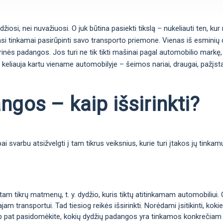
si, nei nuvažiuosi. O juk būtina pasiekti tikslą – nukeliauti ten, kur n
si tinkamai pasirūpinti savo transporto priemone. Vienas iš esminių da
arinės padangos. Jos turi ne tik tikti mašinai pagal automobilio markę, 
 keliauja kartu viename automobilyje – šeimos nariai, draugai, pažįstam
gos – kaip išsirinkti?
 svarbu atsižvelgti į tam tikrus veiksnius, kurie turi įtakos jų tinka
m tikrų matmenų, t. y. dydžio, kuris tiktų atitinkamam automobiliui. 
jam transportui. Tad tiesiog reikės išsirinkti. Norėdami įsitikinti, k
taip pat pasidomėkite, kokių dydžių padangos yra tinkamos konkrečiam 