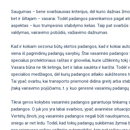
Saugumas – bene svarbiausias kriterijus, dėl kurio dažnas žmo
bet ir šiltajam – vasarai. Todėl padangos parenkamos pagal atit
aspektas – kuo trumpesnis stabdymo kelias. Taip pat svarbūs kit
valdymas, vairavimo pobūdis, važiavimo dažnumas.
Kad ir kokiam sezonui būtų skirtos padangos, kad ir kokiai aut
viena iš pagrindinių padangų savybių. Štai vasarinės padangos t
specialus protektoriaus raštas ir grioveliai, kurie užtikrintų t
Vasara būna ne tik lietinga, bet ir labai saulėta ir karšta. Tod
specialios medžiagos, dėl kurių padangos atlaiko aukštesnes t
Tai ypač svarbu, kai transporto priemonė didina greitį arba sta
įtaką vairavimo pojūčiams, t. y. kuo geresnė vasarinių padangų
Tikrai geros kokybės vasarinės padangos garantuoja tinkamą st
padangos. O juk jos yra labai svarbios, ypač avarinėse situacij
Vertėtų žinoti, jog vasarinės padangos negali būti naudojamos,
sniegu ar net ledu. Todėl, kad tokių padangų sukibimas žymiai b
nes rajonuose rečiau važinėja automobiliai, taip pat rečiau yra val