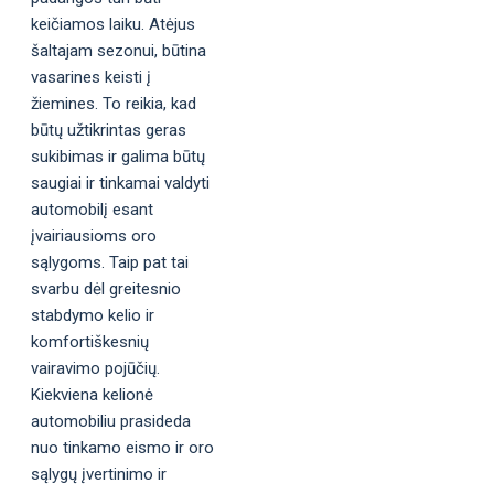
keičiamos laiku. Atėjus
šaltajam sezonui, būtina
vasarines keisti į
žiemines. To reikia, kad
būtų užtikrintas geras
sukibimas ir galima būtų
saugiai ir tinkamai valdyti
automobilį esant
įvairiausioms oro
sąlygoms. Taip pat tai
svarbu dėl greitesnio
stabdymo kelio ir
komfortiškesnių
vairavimo pojūčių.
Kiekviena kelionė
automobiliu prasideda
nuo tinkamo eismo ir oro
sąlygų įvertinimo ir