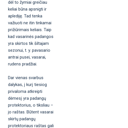
dėl to žymiai greičiau
keliai būna apsnigti ir
aplediję. Tad tenka
važiuoti ne itin tinkamai
prižiūrimais keliais. Taip
kad vasarinės padangos
yra skirtos tik šiltajam
sezonui, t. y. pavasario
antrai pusei, vasarai,
rudens pradžiai.
Dar vienas svarbus
dalykas, į kurį tiesiog
privaloma atkreipti
dėmesį yra padangų
protektorius, o tiksliau –
jo raštas. Būtent vasarai
skirtų padangų
protektoriaus raštas gali