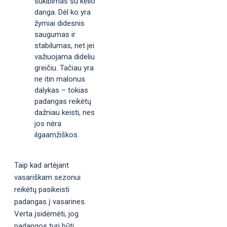
sukibimas su kelio
danga. Dėl ko yra
žymiai didesnis
saugumas ir
stabilumas, net jei
važiuojama dideliu
greičiu. Tačiau yra
ne itin malonus
dalykas – tokias
padangas reikėtų
dažniau keisti, nes
jos nėra
ilgaamžiškos.
Taip kad artėjant
vasariškam sezonui
reikėtų pasikeisti
padangas į vasarines.
Verta įsidėmėti, jog
padangos turi būti