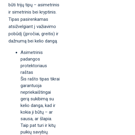
būti trijų tipų – asimetrinis
ir simetrinis bei kryptinis.
Tipas pasirenkamas
atsižvelgiant į važiavimo
pobūdį (įpročiai, greitis) ir
dažnumą bei kelio dangą.
Asimetrinis
padangos
protektoriaus
raštas
Šis rašto tipas tikrai
garantuoja
nepriekaištingai
gerą sukibimą su
kelio danga, kad ir
kokia ji būtų – ar
sausa, ar šlapia.
Taip pat turi ir kitų
puikių savybių.