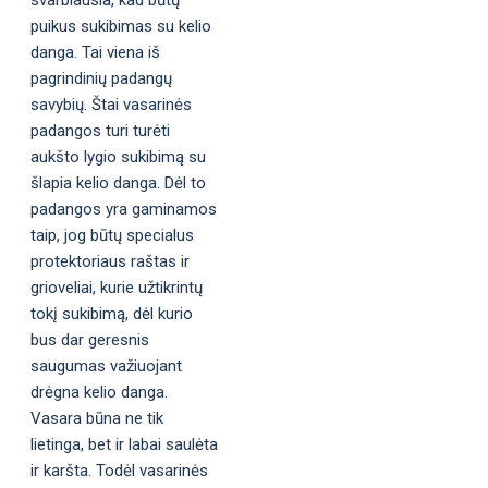
puikus sukibimas su kelio
danga. Tai viena iš
pagrindinių padangų
savybių. Štai vasarinės
padangos turi turėti
aukšto lygio sukibimą su
šlapia kelio danga. Dėl to
padangos yra gaminamos
taip, jog būtų specialus
protektoriaus raštas ir
grioveliai, kurie užtikrintų
tokį sukibimą, dėl kurio
bus dar geresnis
saugumas važiuojant
drėgna kelio danga.
Vasara būna ne tik
lietinga, bet ir labai saulėta
ir karšta. Todėl vasarinės