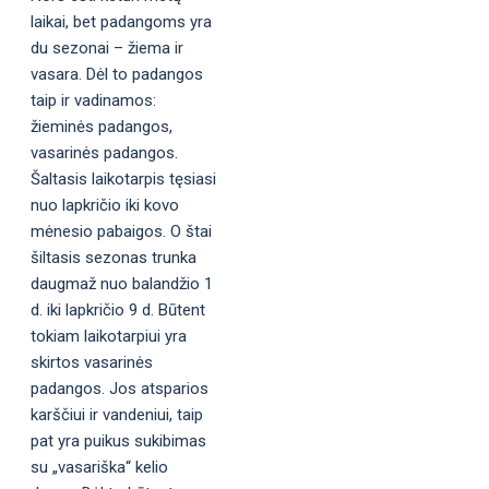
laikai, bet padangoms yra
du sezonai – žiema ir
vasara. Dėl to padangos
taip ir vadinamos:
žieminės padangos,
vasarinės padangos.
Šaltasis laikotarpis tęsiasi
nuo lapkričio iki kovo
mėnesio pabaigos. O štai
šiltasis sezonas trunka
daugmaž nuo balandžio 1
d. iki lapkričio 9 d. Būtent
tokiam laikotarpiui yra
skirtos vasarinės
padangos. Jos atsparios
karščiui ir vandeniui, taip
pat yra puikus sukibimas
su „vasariška“ kelio