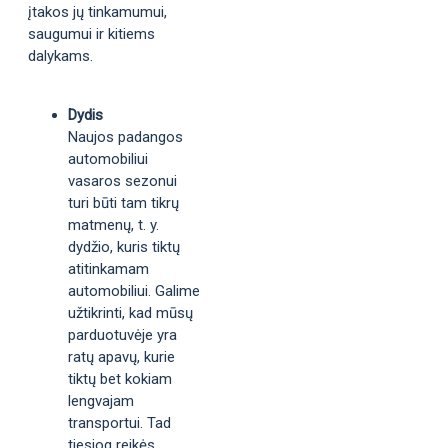
įtakos jų tinkamumui,
saugumui ir kitiems
dalykams.
Dydis
Naujos padangos
automobiliui
vasaros sezonui
turi būti tam tikrų
matmenų, t. y.
dydžio, kuris tiktų
atitinkamam
automobiliui. Galime
užtikrinti, kad mūsų
parduotuvėje yra
ratų apavų, kurie
tiktų bet kokiam
lengvajam
transportui. Tad
tiesiog reikės