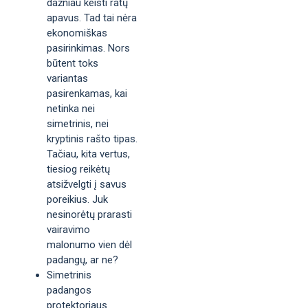
dažniau keisti ratų
apavus. Tad tai nėra
ekonomiškas
pasirinkimas. Nors
būtent toks
variantas
pasirenkamas, kai
netinka nei
simetrinis, nei
kryptinis rašto tipas.
Tačiau, kita vertus,
tiesiog reikėtų
atsižvelgti į savus
poreikius. Juk
nesinorėtų prarasti
vairavimo
malonumo vien dėl
padangų, ar ne?
Simetrinis
padangos
protektoriaus