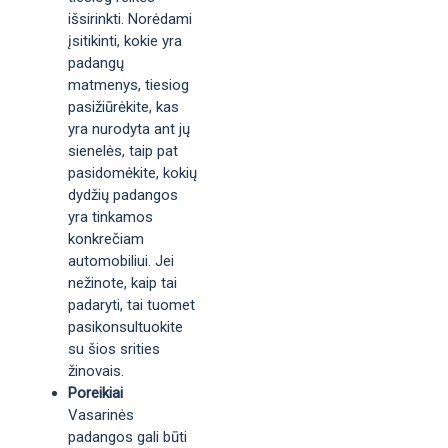
išsirinkti. Norėdami
įsitikinti, kokie yra
padangų
matmenys, tiesiog
pasižiūrėkite, kas
yra nurodyta ant jų
sienelės, taip pat
pasidomėkite, kokių
dydžių padangos
yra tinkamos
konkrečiam
automobiliui. Jei
nežinote, kaip tai
padaryti, tai tuomet
pasikonsultuokite
su šios srities
žinovais.
Poreikiai
Vasarinės
padangos gali būti