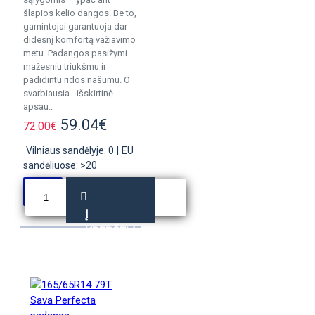
šlapios kelio dangos. Be to,
gamintojai garantuoja dar
didesnį komfortą važiavimo
metu. Padangos pasižymi
mažesniu triukšmu ir
padidintu ridos našumu. O
svarbiausia - išskirtinė
apsau..
59.04€
72.00€
Vilniaus sandėlyje: 0
|
EU
sandėliuose: >20
Į
KREPŠELĮ