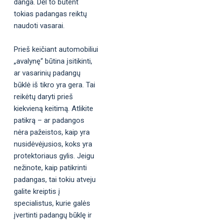
danga. Dėl to būtent
tokias padangas reiktų
naudoti vasarai.
Prieš keičiant automobiliui
„avalynę“ būtina įsitikinti,
ar vasarinių padangų
būklė iš tikro yra gera. Tai
reikėtų daryti prieš
kiekvieną keitimą. Atlikite
patikrą – ar padangos
nėra pažeistos, kaip yra
nusidėvėjusios, koks yra
protektoriaus gylis. Jeigu
nežinote, kaip patikrinti
padangas, tai tokiu atveju
galite kreiptis į
specialistus, kurie galės
įvertinti padangų būklę ir