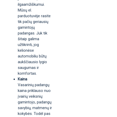
ilgaamžiškumui.
Mūsų el.
parduotuvėje rasite
tik pačių geriausių
gamintojų
padangas. Juk tik
šitaip galima
užtikrinti, jog
kelionėse
automobiliu būtų
aukščiausio lygio
saugumas ir
komfortas.
Kaina
Vasarinių padangų
kaina priklauso nuo
įvairių veiksnių:
gamintojo, padangų
savybių, matmenų ir
kokybės. Todėl pas