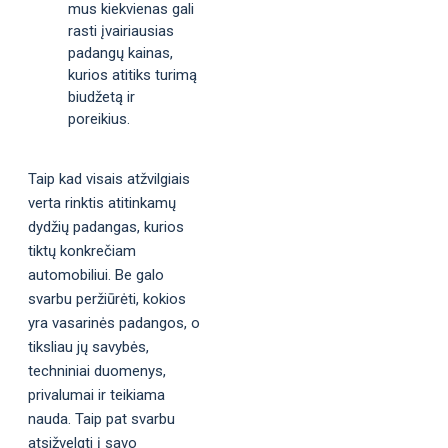
mus kiekvienas gali
rasti įvairiausias
padangų kainas,
kurios atitiks turimą
biudžetą ir
poreikius.
Taip kad visais atžvilgiais
verta rinktis atitinkamų
dydžių padangas, kurios
tiktų konkrečiam
automobiliui. Be galo
svarbu peržiūrėti, kokios
yra vasarinės padangos, o
tiksliau jų savybės,
techniniai duomenys,
privalumai ir teikiama
nauda. Taip pat svarbu
atsižvelgti į savo