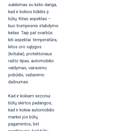
sukibimas su kelio danga,
kad ir kokios būklės ji
būtų. Kitas aspektas –
kuo trumpesnis stabdymo
kelias. Taip pat svarbūs
kiti aspektai: temperatūra,
kitos oro sąlygos
(krituliai), protektoriaus
rašto tipas, automobilio
valdymas, vairavimo
pobūdis, važiavimo
dažnumas.
Kad ir kokiam sezonui
būtų skirtos padangos,
kad ir kokiai automobilio
markei jos būtų
pagamintos, bet
svarbiausia, kad būtų