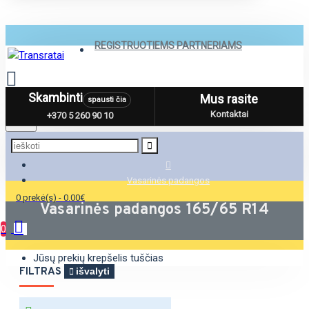
REGISTRUOTIEMS PARTNERIAMS
Skambinti
Mus rasite
spausti čia
Menu
Kontaktai
+370 5 260 90 10
Vasarinės padangos
0 prekė(s) - 0.00€
Vasarinės padangos 165/65 R14
0
Jūsų prekių krepšelis tuščias
FILTRAS
išvalyti