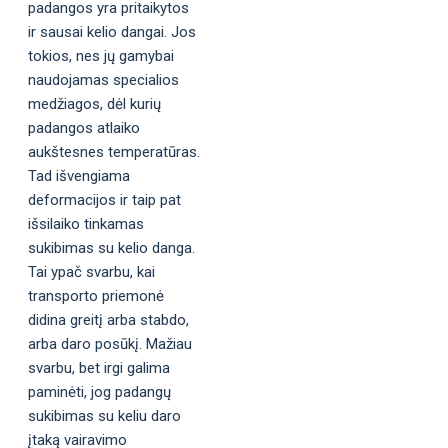
padangos yra pritaikytos
ir sausai kelio dangai. Jos
tokios, nes jų gamybai
naudojamas specialios
medžiagos, dėl kurių
padangos atlaiko
aukštesnes temperatūras.
Tad išvengiama
deformacijos ir taip pat
išsilaiko tinkamas
sukibimas su kelio danga.
Tai ypač svarbu, kai
transporto priemonė
didina greitį arba stabdo,
arba daro posūkį. Mažiau
svarbu, bet irgi galima
paminėti, jog padangų
sukibimas su keliu daro
įtaką vairavimo