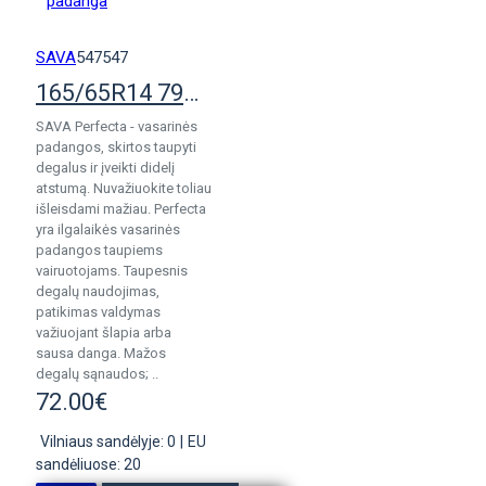
SAVA
547547
165/65R14 79T Sava Perfecta padanga
SAVA Perfecta - vasarinės
padangos, skirtos taupyti
degalus ir įveikti didelį
atstumą. Nuvažiuokite toliau
išleisdami mažiau. Perfecta
yra ilgalaikės vasarinės
padangos taupiems
vairuotojams. Taupesnis
degalų naudojimas,
patikimas valdymas
važiuojant šlapia arba
sausa danga. Mažos
degalų sąnaudos; ..
72.00€
Vilniaus sandėlyje: 0
|
EU
sandėliuose: 20