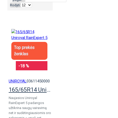
Rodyti:
Top prekės
ženklas
-18 %
UNIROYAL
03611450000
165/65R14 Uniroyal RainExpert 5
Naujasios Uniroyal
RainExpert 5 padangos
užtikrina saugų vairavimą
net ir sudėtingiausiomis oro
sąlygomis – ypač ant