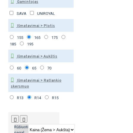
Gamintojas
SAVA
UNIROYAL
Išmatavimai > Plotis
155
165
175
185
195
Išmatavimai > Aukštis
60
65
70
Išmatavimai > Ratlankio
skersmuo
R13
R14
R15
Rūšiuoti
pagal: