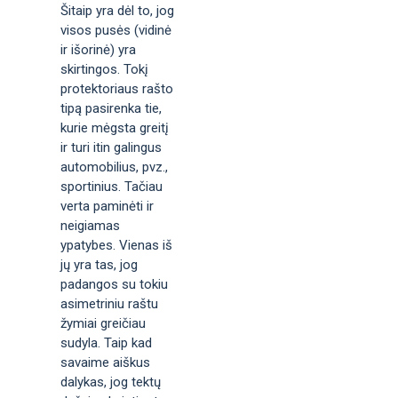
Šitaip yra dėl to, jog
visos pusės (vidinė
ir išorinė) yra
skirtingos. Tokį
protektoriaus rašto
tipą pasirenka tie,
kurie mėgsta greitį
ir turi itin galingus
automobilius, pvz.,
sportinius. Tačiau
verta paminėti ir
neigiamas
ypatybes. Vienas iš
jų yra tas, jog
padangos su tokiu
asimetriniu raštu
žymiai greičiau
sudyla. Taip kad
savaime aiškus
dalykas, jog tektų