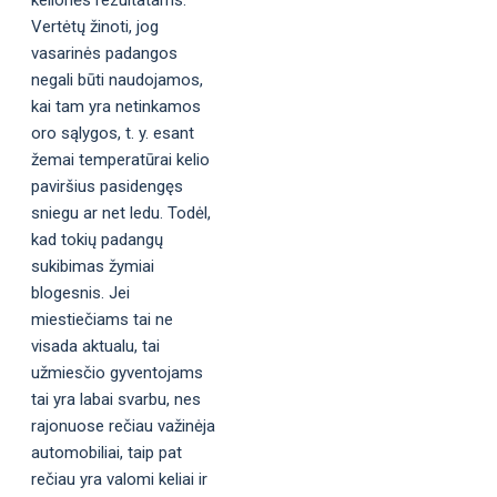
Vertėtų žinoti, jog
vasarinės padangos
negali būti naudojamos,
kai tam yra netinkamos
oro sąlygos, t. y. esant
žemai temperatūrai kelio
paviršius pasidengęs
sniegu ar net ledu. Todėl,
kad tokių padangų
sukibimas žymiai
blogesnis. Jei
miestiečiams tai ne
visada aktualu, tai
užmiesčio gyventojams
tai yra labai svarbu, nes
rajonuose rečiau važinėja
automobiliai, taip pat
rečiau yra valomi keliai ir