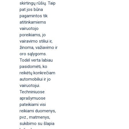
skirtingų rūšių. Taip
pat jos būna
pagamintos tik
atitinkamiems
vairuotojo
poreikiams, jo
vairavimo stiliui ir,
žinoma, važiavimo ir
oro sąlygoms.
Todėl verta labiau
pasidomėti, ko
reikėtų konkrečiam
automobiliui ir jo
vairuotojui.
Techniniuose
aprašymuose
pateikiami visi
reikiami duomenys,
pvz., matmenys,
sukibimo su šlapia