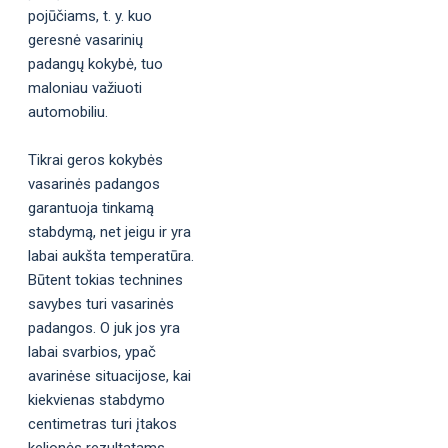
pojūčiams, t. y. kuo
geresnė vasarinių
padangų kokybė, tuo
maloniau važiuoti
automobiliu.
Tikrai geros kokybės
vasarinės padangos
garantuoja tinkamą
stabdymą, net jeigu ir yra
labai aukšta temperatūra.
Būtent tokias technines
savybes turi vasarinės
padangos. O juk jos yra
labai svarbios, ypač
avarinėse situacijose, kai
kiekvienas stabdymo
centimetras turi įtakos
kelionės rezultatams.