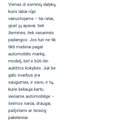
Vienas iš esminių dalykų,
kuris labai rūpi
vairuotojams – tai ratai,
ypač jų apavai: tiek
žieminės, tiek vasarinės
padangos. Jos turi ne tik
tikti mašinai pagal
automobilio markę,
modelį, bet ir būti itin
aukštos kokybės. Juk be
galo svarbus yra
saugumas, ir savo, ir tų,
kurie keliauja kartu
viename automobilyje –
šeimos nariai, draugai,
pažįstami ar tiesiog
pakeleiviai.