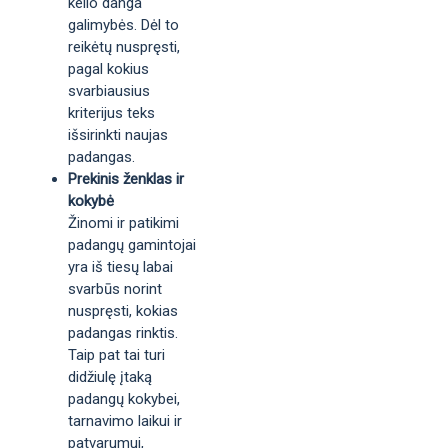
kelio danga
galimybės. Dėl to
reikėtų nuspręsti,
pagal kokius
svarbiausius
kriterijus teks
išsirinkti naujas
padangas.
Prekinis ženklas ir
kokybė
Žinomi ir patikimi
padangų gamintojai
yra iš tiesų labai
svarbūs norint
nuspręsti, kokias
padangas rinktis.
Taip pat tai turi
didžiulę įtaką
padangų kokybei,
tarnavimo laikui ir
patvarumui,