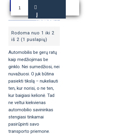
Į
KREPŠELĮ
Rodoma nuo 1 iki 2
iš 2 (1 puslapių)
Automobilis be gerų ratų
kaip medžiojimas be
ginklo. Nei sumedžiosi, nei
nuvažiuosi. O juk būtina
pasiekti tikslą – nukeliauti
ten, kur norisi, o ne ten,
kur baigiasi kelionė. Tad
ne veltui kiekvienas
automobilio savininkas
stengiasi tinkamai
pasirūpinti savo
transporto priemone.