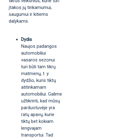
tikrus veiksnius, kurie turi
įtakos jų tinkamumui,
saugumui ir kitiems
dalykams.
Dydis
Naujos padangos
automobiliui
vasaros sezonui
turi būti tam tikrų
matmenų, t. y.
dydžio, kuris tiktų
atitinkamam
automobiliui. Galime
užtikrinti, kad mūsų
parduotuvėje yra
ratų apavų, kurie
tiktų bet kokiam
lengvajam
transportui. Tad