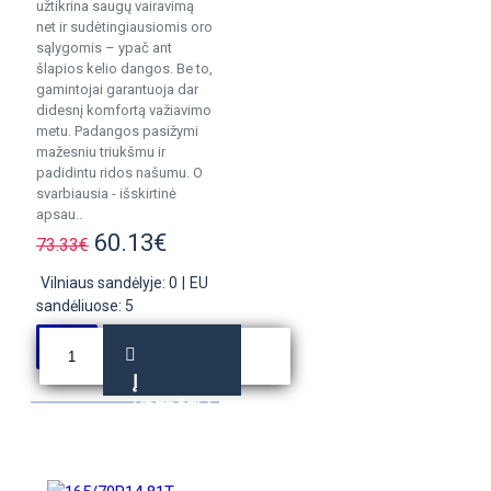
užtikrina saugų vairavimą
net ir sudėtingiausiomis oro
sąlygomis – ypač ant
šlapios kelio dangos. Be to,
gamintojai garantuoja dar
didesnį komfortą važiavimo
metu. Padangos pasižymi
mažesniu triukšmu ir
padidintu ridos našumu. O
svarbiausia - išskirtinė
apsau..
60.13€
73.33€
Vilniaus sandėlyje: 0
|
EU
sandėliuose: 5
Į
KREPŠELĮ