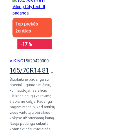
Top prekės
ženklas
-17 %
VIKING
15620420000
165/70R14 81T Viking CityTech II padanga
Šiuolaikinė padanga su
specialiu gumos mišiniu,
kur naudojamas silicis
užtikrina saugų vairavimą
šlapiame kelyje. Padanga
pagaminta taip, kad atitiktų
visus vartotujų poreikius -
kokybė už prieinamą kainą.
Nauja padanga sukurta
kompaktinės ir vidutinės