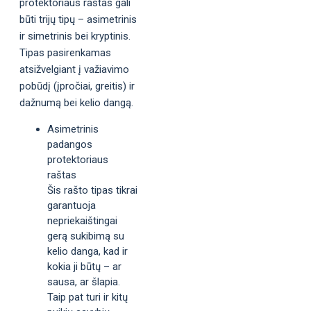
protektoriaus raštas gali
būti trijų tipų – asimetrinis
ir simetrinis bei kryptinis.
Tipas pasirenkamas
atsižvelgiant į važiavimo
pobūdį (įpročiai, greitis) ir
dažnumą bei kelio dangą.
Asimetrinis
padangos
protektoriaus
raštas
Šis rašto tipas tikrai
garantuoja
nepriekaištingai
gerą sukibimą su
kelio danga, kad ir
kokia ji būtų – ar
sausa, ar šlapia.
Taip pat turi ir kitų