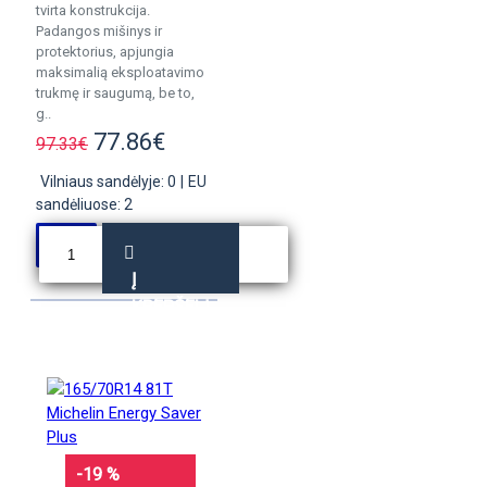
tvirta konstrukcija.
Padangos mišinys ir
protektorius, apjungia
maksimalią eksploatavimo
trukmę ir saugumą, be to,
g..
77.86€
97.33€
Vilniaus sandėlyje: 0
|
EU
sandėliuose: 2
Į
KREPŠELĮ
-19 %