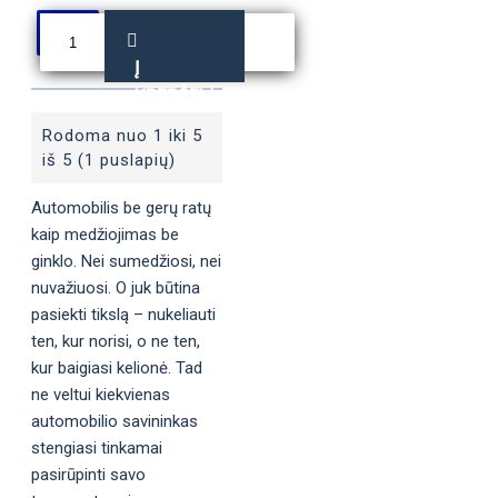
Į
KREPŠELĮ
Rodoma nuo 1 iki 5
iš 5 (1 puslapių)
Automobilis be gerų ratų
kaip medžiojimas be
ginklo. Nei sumedžiosi, nei
nuvažiuosi. O juk būtina
pasiekti tikslą – nukeliauti
ten, kur norisi, o ne ten,
kur baigiasi kelionė. Tad
ne veltui kiekvienas
automobilio savininkas
stengiasi tinkamai
pasirūpinti savo