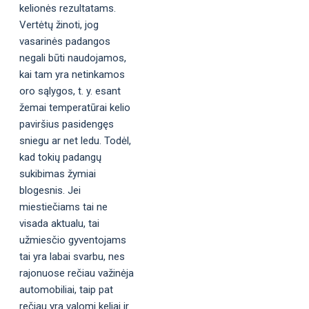
kelionės rezultatams.
Vertėtų žinoti, jog
vasarinės padangos
negali būti naudojamos,
kai tam yra netinkamos
oro sąlygos, t. y. esant
žemai temperatūrai kelio
paviršius pasidengęs
sniegu ar net ledu. Todėl,
kad tokių padangų
sukibimas žymiai
blogesnis. Jei
miestiečiams tai ne
visada aktualu, tai
užmiesčio gyventojams
tai yra labai svarbu, nes
rajonuose rečiau važinėja
automobiliai, taip pat
rečiau yra valomi keliai ir