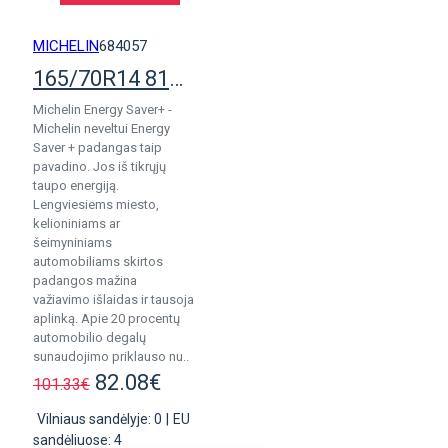
MICHELIN
684057
165/70R14 81T Michelin Energy Saver Plus
Michelin Energy Saver+ -
Michelin neveltui Energy
Saver + padangas taip
pavadino. Jos iš tikrųjų
taupo energiją.
Lengviesiems miesto,
kelioniniams ar
šeimyniniams
automobiliams skirtos
padangos mažina
važiavimo išlaidas ir tausoja
aplinką. Apie 20 procentų
automobilio degalų
sunaudojimo priklauso nu..
82.08€
101.33€
Vilniaus sandėlyje: 0
|
EU
sandėliuose: 4