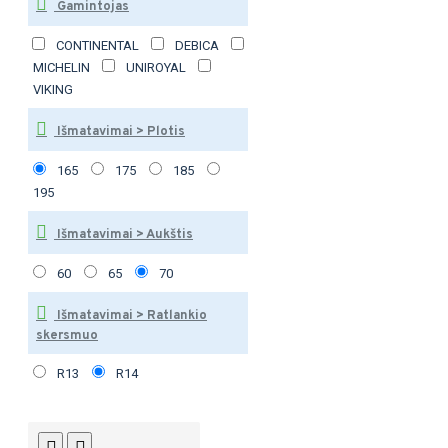
Gamintojas
CONTINENTAL
DEBICA
MICHELIN
UNIROYAL
VIKING
Išmatavimai > Plotis
165
175
185
195
Išmatavimai > Aukštis
60
65
70
Išmatavimai > Ratlankio
skersmuo
R13
R14