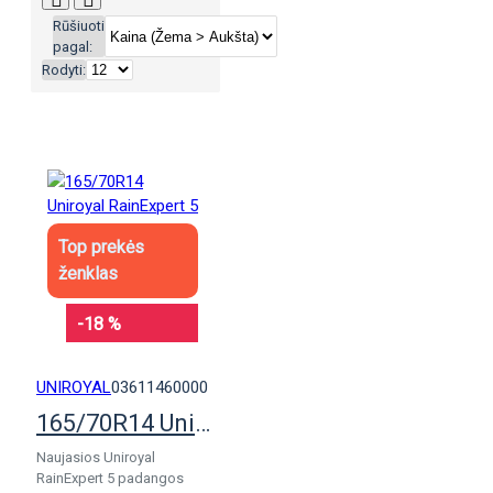
Rūšiuoti
pagal:
Rodyti:
Top prekės
ženklas
-18 %
UNIROYAL
03611460000
165/70R14 Uniroyal RainExpert 5
Naujasios Uniroyal
RainExpert 5 padangos