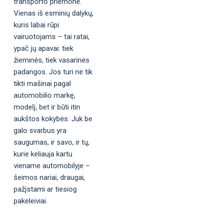
transporto priemone.
Vienas iš esminių dalykų,
kuris labai rūpi
vairuotojams – tai ratai,
ypač jų apavai: tiek
žieminės, tiek vasarinės
padangos. Jos turi ne tik
tikti mašinai pagal
automobilio markę,
modelį, bet ir būti itin
aukštos kokybės. Juk be
galo svarbus yra
saugumas, ir savo, ir tų,
kurie keliauja kartu
viename automobilyje –
šeimos nariai, draugai,
pažįstami ar tiesiog
pakeleiviai.