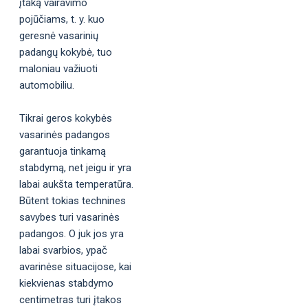
įtaką vairavimo
pojūčiams, t. y. kuo
geresnė vasarinių
padangų kokybė, tuo
maloniau važiuoti
automobiliu.
Tikrai geros kokybės
vasarinės padangos
garantuoja tinkamą
stabdymą, net jeigu ir yra
labai aukšta temperatūra.
Būtent tokias technines
savybes turi vasarinės
padangos. O juk jos yra
labai svarbios, ypač
avarinėse situacijose, kai
kiekvienas stabdymo
centimetras turi įtakos