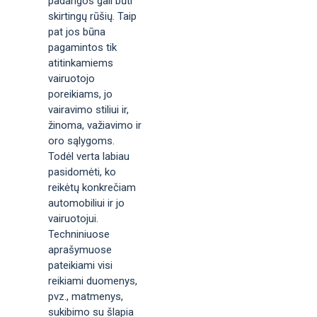
padangos gali būti
skirtingų rūšių. Taip
pat jos būna
pagamintos tik
atitinkamiems
vairuotojo
poreikiams, jo
vairavimo stiliui ir,
žinoma, važiavimo ir
oro sąlygoms.
Todėl verta labiau
pasidomėti, ko
reikėtų konkrečiam
automobiliui ir jo
vairuotojui.
Techniniuose
aprašymuose
pateikiami visi
reikiami duomenys,
pvz., matmenys,
sukibimo su šlapia