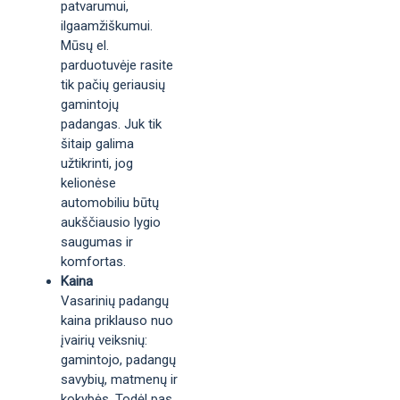
patvarumui,
ilgaamžiškumui.
Mūsų el.
parduotuvėje rasite
tik pačių geriausių
gamintojų
padangas. Juk tik
šitaip galima
užtikrinti, jog
kelionėse
automobiliu būtų
aukščiausio lygio
saugumas ir
komfortas.
Kaina
Vasarinių padangų
kaina priklauso nuo
įvairių veiksnių:
gamintojo, padangų
savybių, matmenų ir
kokybės. Todėl pas