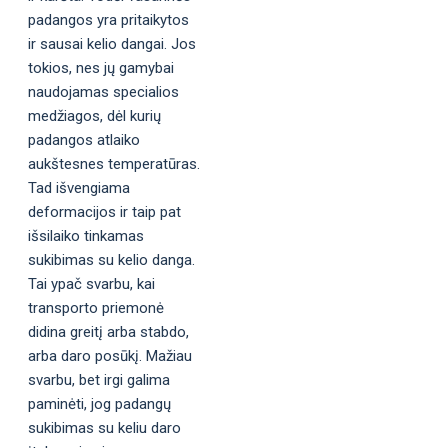
padangos yra pritaikytos
ir sausai kelio dangai. Jos
tokios, nes jų gamybai
naudojamas specialios
medžiagos, dėl kurių
padangos atlaiko
aukštesnes temperatūras.
Tad išvengiama
deformacijos ir taip pat
išsilaiko tinkamas
sukibimas su kelio danga.
Tai ypač svarbu, kai
transporto priemonė
didina greitį arba stabdo,
arba daro posūkį. Mažiau
svarbu, bet irgi galima
paminėti, jog padangų
sukibimas su keliu daro