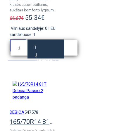
klasės automobiliams,
aukštas komforto lygis, m..
55.34€
66.67€
Vilniaus sandėlyje: 0
|
EU
sandėliuose: 1
Į
KREPŠELĮ
DEBICA
547578
165/70R14 81T Debica Passio 2 padanga
Debica Passio 2 - tobulybė,