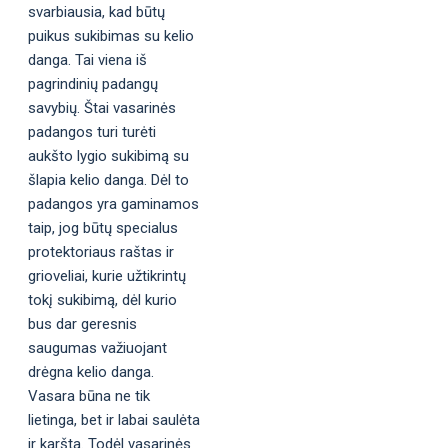
svarbiausia, kad būtų
puikus sukibimas su kelio
danga. Tai viena iš
pagrindinių padangų
savybių. Štai vasarinės
padangos turi turėti
aukšto lygio sukibimą su
šlapia kelio danga. Dėl to
padangos yra gaminamos
taip, jog būtų specialus
protektoriaus raštas ir
grioveliai, kurie užtikrintų
tokį sukibimą, dėl kurio
bus dar geresnis
saugumas važiuojant
drėgna kelio danga.
Vasara būna ne tik
lietinga, bet ir labai saulėta
ir karšta. Todėl vasarinės