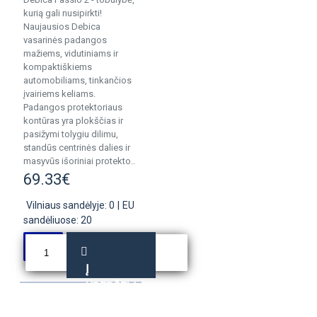
kurią gali nusipirkti!
Naujausios Debica
vasarinės padangos
mažiems, vidutiniams ir
kompaktiškiems
automobiliams, tinkančios
įvairiems keliams.
Padangos protektoriaus
kontūras yra plokščias ir
pasižymi tolygiu dilimu,
standūs centrinės dalies ir
masyvūs išoriniai protekto..
69.33€
Vilniaus sandėlyje: 0
|
EU
sandėliuose: 20
Į
KREPŠELĮ