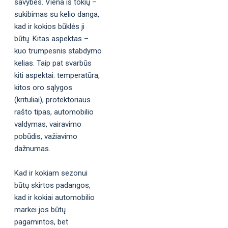
savybes. Viena iš tokių –
sukibimas su kelio danga,
kad ir kokios būklės ji
būtų. Kitas aspektas –
kuo trumpesnis stabdymo
kelias. Taip pat svarbūs
kiti aspektai: temperatūra,
kitos oro sąlygos
(krituliai), protektoriaus
rašto tipas, automobilio
valdymas, vairavimo
pobūdis, važiavimo
dažnumas.
Kad ir kokiam sezonui
būtų skirtos padangos,
kad ir kokiai automobilio
markei jos būtų
pagamintos, bet