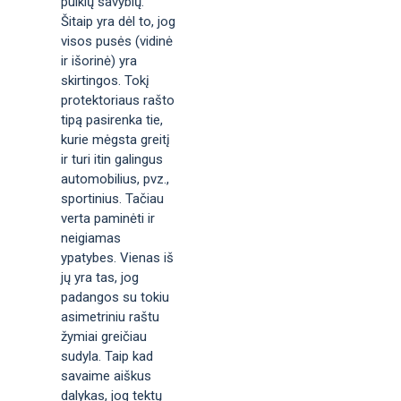
puikių savybių.
Šitaip yra dėl to, jog
visos pusės (vidinė
ir išorinė) yra
skirtingos. Tokį
protektoriaus rašto
tipą pasirenka tie,
kurie mėgsta greitį
ir turi itin galingus
automobilius, pvz.,
sportinius. Tačiau
verta paminėti ir
neigiamas
ypatybes. Vienas iš
jų yra tas, jog
padangos su tokiu
asimetriniu raštu
žymiai greičiau
sudyla. Taip kad
savaime aiškus
dalykas, jog tektų