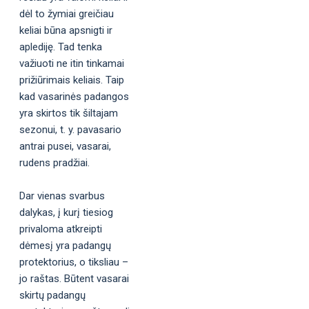
dėl to žymiai greičiau
keliai būna apsnigti ir
aplediję. Tad tenka
važiuoti ne itin tinkamai
prižiūrimais keliais. Taip
kad vasarinės padangos
yra skirtos tik šiltajam
sezonui, t. y. pavasario
antrai pusei, vasarai,
rudens pradžiai.
Dar vienas svarbus
dalykas, į kurį tiesiog
privaloma atkreipti
dėmesį yra padangų
protektorius, o tiksliau –
jo raštas. Būtent vasarai
skirtų padangų