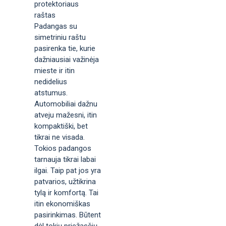
protektoriaus
raštas
Padangas su
simetriniu raštu
pasirenka tie, kurie
dažniausiai važinėja
mieste ir itin
nedidelius
atstumus.
Automobiliai dažnu
atveju mažesni, itin
kompaktiški, bet
tikrai ne visada.
Tokios padangos
tarnauja tikrai labai
ilgai. Taip pat jos yra
patvarios, užtikrina
tylą ir komfortą. Tai
itin ekonomiškas
pasirinkimas. Būtent
dėl tokių priežasčių