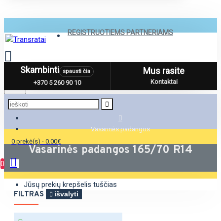
REGISTRUOTIEMS PARTNERIAMS
Skambinti
Mus rasite
spausti čia
Menu
Kontaktai
+370 5 260 90 10
Vasarinės padangos
0 prekė(s) - 0.00€
Vasarinės padangos 165/70 R14
0
Jūsų prekių krepšelis tuščias
FILTRAS
išvalyti