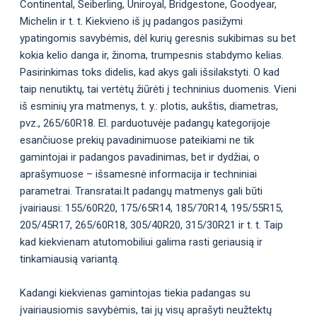
Continental, Seiberling, Uniroyal, Bridgestone, Goodyear,
Michelin ir t. t. Kiekvieno iš jų padangos pasižymi
ypatingomis savybėmis, dėl kurių geresnis sukibimas su bet
kokia kelio danga ir, žinoma, trumpesnis stabdymo kelias.
Pasirinkimas toks didelis, kad akys gali išsilakstyti. O kad
taip nenutiktų, tai vertėtų žiūrėti į techninius duomenis. Vieni
iš esminių yra matmenys, t. y.: plotis, aukštis, diametras,
pvz., 265/60R18. El. parduotuvėje padangų kategorijoje
esančiuose prekių pavadinimuose pateikiami ne tik
gamintojai ir padangos pavadinimas, bet ir dydžiai, o
aprašymuose – išsamesnė informacija ir techniniai
parametrai. Transratai.lt padangų matmenys gali būti
įvairiausi: 155/60R20, 175/65R14, 185/70R14, 195/55R15,
205/45R17, 265/60R18, 305/40R20, 315/30R21 ir t. t. Taip
kad kiekvienam atutomobiliui galima rasti geriausią ir
tinkamiausią variantą.
Kadangi kiekvienas gamintojas tiekia padangas su
įvairiausiomis savybėmis, tai jų visų aprašyti neužtektų