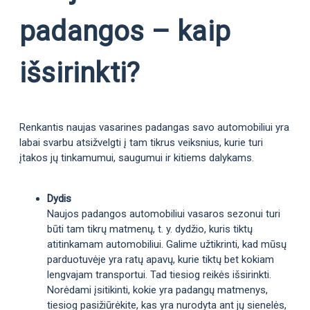
padangos – kaip
išsirinkti?
Renkantis naujas vasarines padangas savo automobiliui yra
labai svarbu atsižvelgti į tam tikrus veiksnius, kurie turi
įtakos jų tinkamumui, saugumui ir kitiems dalykams.
Dydis
Naujos padangos automobiliui vasaros sezonui turi
būti tam tikrų matmenų, t. y. dydžio, kuris tiktų
atitinkamam automobiliui. Galime užtikrinti, kad mūsų
parduotuvėje yra ratų apavų, kurie tiktų bet kokiam
lengvajam transportui. Tad tiesiog reikės išsirinkti.
Norėdami įsitikinti, kokie yra padangų matmenys,
tiesiog pasižiūrėkite, kas yra nurodyta ant jų sienelės,