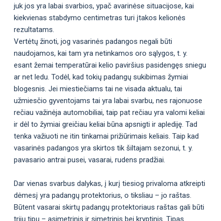
juk jos yra labai svarbios, ypač avarinėse situacijose, kai
kiekvienas stabdymo centimetras turi įtakos kelionės
rezultatams.
Vertėtų žinoti, jog vasarinės padangos negali būti
naudojamos, kai tam yra netinkamos oro sąlygos, t. y.
esant žemai temperatūrai kelio paviršius pasidengęs sniegu
ar net ledu. Todėl, kad tokių padangų sukibimas žymiai
blogesnis. Jei miestiečiams tai ne visada aktualu, tai
užmiesčio gyventojams tai yra labai svarbu, nes rajonuose
rečiau važinėja automobiliai, taip pat rečiau yra valomi keliai
ir dėl to žymiai greičiau keliai būna apsnigti ir aplediję. Tad
tenka važiuoti ne itin tinkamai prižiūrimais keliais. Taip kad
vasarinės padangos yra skirtos tik šiltajam sezonui, t. y.
pavasario antrai pusei, vasarai, rudens pradžiai.
Dar vienas svarbus dalykas, į kurį tiesiog privaloma atkreipti
dėmesį yra padangų protektorius, o tiksliau – jo raštas.
Būtent vasarai skirtų padangų protektoriaus raštas gali būti
trijų tipų – asimetrinis ir simetrinis bei kryptinis. Tipas