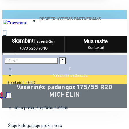
REGISTRUOTIEMS PARTNERIAMS
Skambinti
Mus rasite
spausti čia
Menu
Kontaktai
+370 5 260 90 10
Vasarinės padangos
0 prekė(s) - 0.00€
Vasarinės padangos 175/55 R20
MICHELIN
0
Jūsų prekių krepšelis tuščias
Šioje kategorijoje prekių nėra.