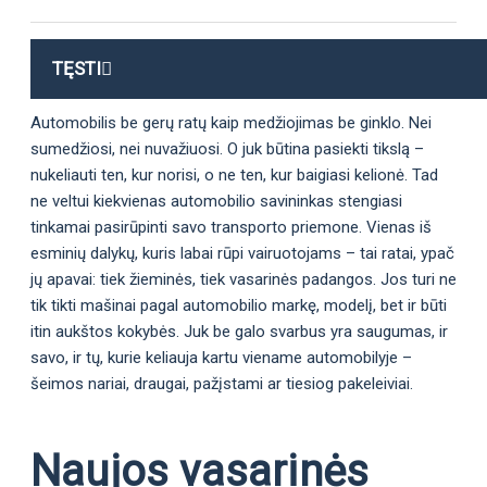
TĘSTI
Automobilis be gerų ratų kaip medžiojimas be ginklo. Nei
sumedžiosi, nei nuvažiuosi. O juk būtina pasiekti tikslą –
nukeliauti ten, kur norisi, o ne ten, kur baigiasi kelionė. Tad
ne veltui kiekvienas automobilio savininkas stengiasi
tinkamai pasirūpinti savo transporto priemone. Vienas iš
esminių dalykų, kuris labai rūpi vairuotojams – tai ratai, ypač
jų apavai: tiek žieminės, tiek vasarinės padangos. Jos turi ne
tik tikti mašinai pagal automobilio markę, modelį, bet ir būti
itin aukštos kokybės. Juk be galo svarbus yra saugumas, ir
savo, ir tų, kurie keliauja kartu viename automobilyje –
šeimos nariai, draugai, pažįstami ar tiesiog pakeleiviai.
Naujos vasarinės