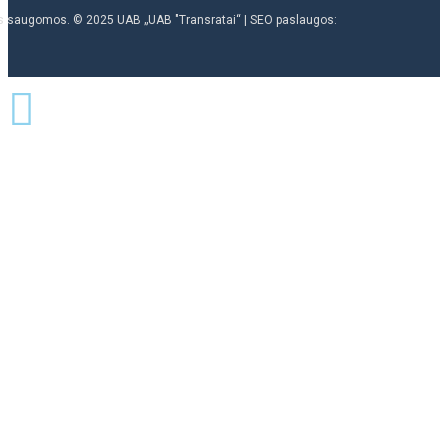
ės saugomos. © 2025 UAB „UAB "Transratai“ | SEO paslaugos: