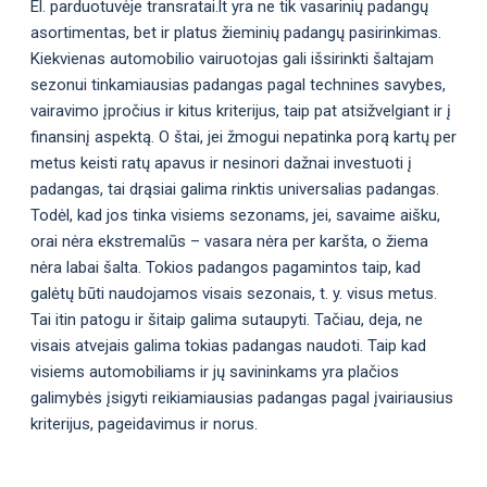
El. parduotuvėje transratai.lt yra ne tik vasarinių padangų
asortimentas, bet ir platus žieminių padangų pasirinkimas.
Kiekvienas automobilio vairuotojas gali išsirinkti šaltajam
sezonui tinkamiausias padangas pagal technines savybes,
vairavimo įpročius ir kitus kriterijus, taip pat atsižvelgiant ir į
finansinį aspektą. O štai, jei žmogui nepatinka porą kartų per
metus keisti ratų apavus ir nesinori dažnai investuoti į
padangas, tai drąsiai galima rinktis universalias padangas.
Todėl, kad jos tinka visiems sezonams, jei, savaime aišku,
orai nėra ekstremalūs – vasara nėra per karšta, o žiema
nėra labai šalta. Tokios padangos pagamintos taip, kad
galėtų būti naudojamos visais sezonais, t. y. visus metus.
Tai itin patogu ir šitaip galima sutaupyti. Tačiau, deja, ne
visais atvejais galima tokias padangas naudoti. Taip kad
visiems automobiliams ir jų savininkams yra plačios
galimybės įsigyti reikiamiausias padangas pagal įvairiausius
kriterijus, pageidavimus ir norus.