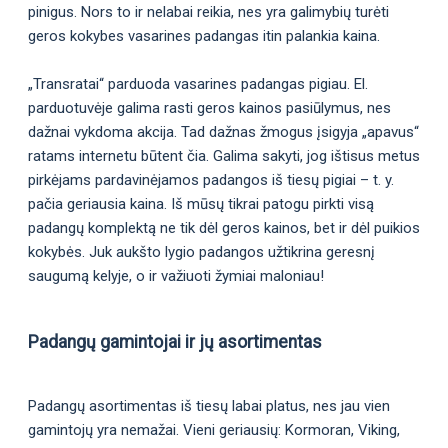
pinigus. Nors to ir nelabai reikia, nes yra galimybių turėti
geros kokybes vasarines padangas itin palankia kaina.
„Transratai“ parduoda vasarines padangas pigiau. El.
parduotuvėje galima rasti geros kainos pasiūlymus, nes
dažnai vykdoma akcija. Tad dažnas žmogus įsigyja „apavus“
ratams internetu būtent čia. Galima sakyti, jog ištisus metus
pirkėjams pardavinėjamos padangos iš tiesų pigiai – t. y.
pačia geriausia kaina. Iš mūsų tikrai patogu pirkti visą
padangų komplektą ne tik dėl geros kainos, bet ir dėl puikios
kokybės. Juk aukšto lygio padangos užtikrina geresnį
saugumą kelyje, o ir važiuoti žymiai maloniau!
Padangų gamintojai ir jų asortimentas
Padangų asortimentas iš tiesų labai platus, nes jau vien
gamintojų yra nemažai. Vieni geriausių: Kormoran, Viking,