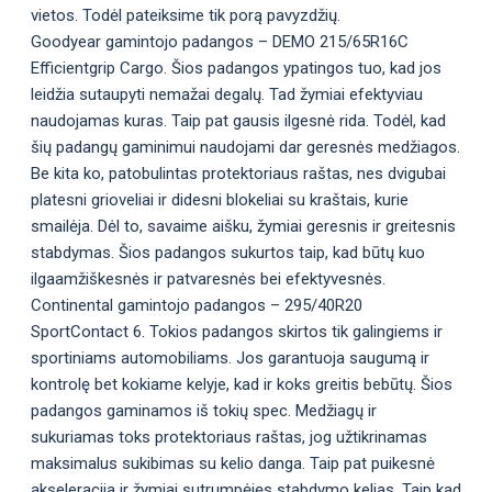
vietos. Todėl pateiksime tik porą pavyzdžių.
Goodyear gamintojo padangos – DEMO 215/65R16C
Efficientgrip Cargo. Šios padangos ypatingos tuo, kad jos
leidžia sutaupyti nemažai degalų. Tad žymiai efektyviau
naudojamas kuras. Taip pat gausis ilgesnė rida. Todėl, kad
šių padangų gaminimui naudojami dar geresnės medžiagos.
Be kita ko, patobulintas protektoriaus raštas, nes dvigubai
platesni grioveliai ir didesni blokeliai su kraštais, kurie
smailėja. Dėl to, savaime aišku, žymiai geresnis ir greitesnis
stabdymas. Šios padangos sukurtos taip, kad būtų kuo
ilgaamžiškesnės ir patvaresnės bei efektyvesnės.
Continental gamintojo padangos – 295/40R20
SportContact 6. Tokios padangos skirtos tik galingiems ir
sportiniams automobiliams. Jos garantuoja saugumą ir
kontrolę bet kokiame kelyje, kad ir koks greitis bebūtų. Šios
padangos gaminamos iš tokių spec. Medžiagų ir
sukuriamas toks protektoriaus raštas, jog užtikrinamas
maksimalus sukibimas su kelio danga. Taip pat puikesnė
akseleracija ir žymiai sutrumpėjęs stabdymo kelias. Taip kad