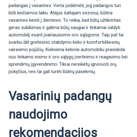
padangas į vasarines. Verta įsidėmėti, jog padangos turi
būti keičiamos laiku. Atėjus šaltajam sezonui, būtina
vasarines keisti į žiemines. To reikia, kad būtų užtikrintas
geras sukibimas ir galima būtų saugiai ir tinkamai valdyti
automobilį esant įvairiausioms oro sąlygoms. Taip pat tai
svarbu dėl greitesnio stabdymo kelio ir komfortiškesnių
vairavimo pojūčių. Kiekviena kelionė automobiliu prasideda
nuo tinkamo eismo ir oro sąlygų įvertinimo ir reagavimo bei
sprendimų įgyvendinimo. Tikrai nereikėtų ignoruoti orų
pokyčius, nes tai gali turėti liūdnų pasekmių.
Vasarinių padangų
naudojimo
rekomendacijos