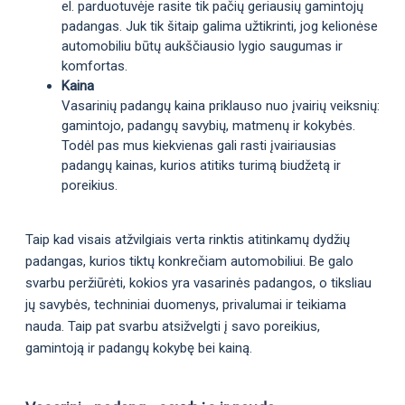
el. parduotuvėje rasite tik pačių geriausių gamintojų
padangas. Juk tik šitaip galima užtikrinti, jog kelionėse
automobiliu būtų aukščiausio lygio saugumas ir
komfortas.
Kaina
Vasarinių padangų kaina priklauso nuo įvairių veiksnių:
gamintojo, padangų savybių, matmenų ir kokybės.
Todėl pas mus kiekvienas gali rasti įvairiausias
padangų kainas, kurios atitiks turimą biudžetą ir
poreikius.
Taip kad visais atžvilgiais verta rinktis atitinkamų dydžių
padangas, kurios tiktų konkrečiam automobiliui. Be galo
svarbu peržiūrėti, kokios yra vasarinės padangos, o tiksliau
jų savybės, techniniai duomenys, privalumai ir teikiama
nauda. Taip pat svarbu atsižvelgti į savo poreikius,
gamintoją ir padangų kokybę bei kainą.