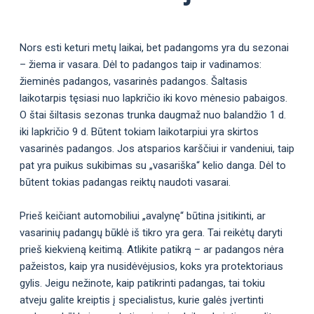
Nors esti keturi metų laikai, bet padangoms yra du sezonai
– žiema ir vasara. Dėl to padangos taip ir vadinamos:
žieminės padangos, vasarinės padangos. Šaltasis
laikotarpis tęsiasi nuo lapkričio iki kovo mėnesio pabaigos.
O štai šiltasis sezonas trunka daugmaž nuo balandžio 1 d.
iki lapkričio 9 d. Būtent tokiam laikotarpiui yra skirtos
vasarinės padangos. Jos atsparios karščiui ir vandeniui, taip
pat yra puikus sukibimas su „vasariška“ kelio danga. Dėl to
būtent tokias padangas reiktų naudoti vasarai.
Prieš keičiant automobiliui „avalynę“ būtina įsitikinti, ar
vasarinių padangų būklė iš tikro yra gera. Tai reikėtų daryti
prieš kiekvieną keitimą. Atlikite patikrą – ar padangos nėra
pažeistos, kaip yra nusidėvėjusios, koks yra protektoriaus
gylis. Jeigu nežinote, kaip patikrinti padangas, tai tokiu
atveju galite kreiptis į specialistus, kurie galės įvertinti