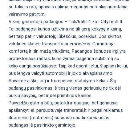
su tokiais ratų apavais galima mėgautis nerealiai nuostabia
vairavimo patirtimi.
Viking gamintojo padangos – 155/65R14 75T CityTech II.
Tai padangos, kurios užtikrina ne tik gerą kokybę ir kainą,
bet taip pat ir vairuotojų lūkesčius, poreikius. Jos skirtos
vidutinės klasės transporto priemonėms. Garantuoja
komfortą ir itin mažą triukšmą. Padangos šonuose irgi yra
protektoriaus raštas, kuris žymiai pagerina sukibimą su
kelio danga posūkiuose. Taip kad esant lietui, šlapiam keliui,
bus lengva valdyti automobilį ir jokio akvaplanavimo.
Savaime aišku, jog ir trumpesnis stabdymo kelias. Šių
padangų pasirinkimas iš tiesų vienas geriausių ne tik dėl
puikių savybių, bet ir dėl priimtinos kainos.
Pavyzdžių galima būtų pateikti ir daugiau, bet geriausia
apsilankyti el. parduotuvėje transratai.lt ir pagal reikiamus
duomenis (matmenis) susirasti sau tinkamiausias
padangas iš pasirinkto gamintojo.