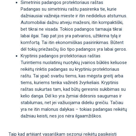
Simetrinis padangos protektoriaus raštas
Padangas su simetriniu raštu pasirenka tie, kurie
dažniausiai važinėja mieste ir itin nedidelius atstumus.
Automobiliai dažnu atveju mažesni, itin kompaktiški,
bet tikrai ne visada. Tokios padangos tarnauja tikrai
labai ilgai. Taip pat jos yra patvarios, užtikrina tylą ir
komfortą. Tai itin ekonomiškas pasirinkimas. Būtent
dėl tokių priežasčių šio tipo padangos yra labai geros.
Kryptinis padangos protektoriaus raštas
Turintiems nuolatinių nuotykių įvairios būklės keliuose
reikėtų rinktis padangas su kryptiniu protektoriaus
raštu. Tai ypač svarbu tiems, kas mėgsta greitį arba
tiems, kuriems tenka važinėti žvyrkeliais. Kryptinis
raštas sukurtas tam, kad būtų geresnis sukibimas su
kelio danga. Dėl ko yra žymiai didesnis saugumas ir
stabilumas, net jei važiuojama dideliu greičiu. Tačiau
yra ne itin malonus dalykas – tokias padangas reikėtų
dažniau keisti, nes jos nėra ilgaamžiškos.
Taip kad artėjant vasariškam sezonui reikėtų pasikeisti