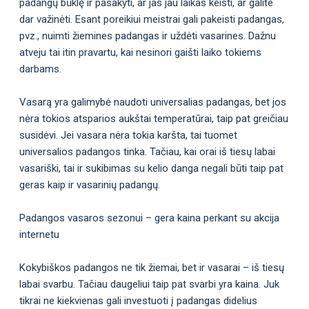
padangų būklę ir pasakyti, ar jas jau laikas keisti, ar galite
dar važinėti. Esant poreikiui meistrai gali pakeisti padangas,
pvz., nuimti žiemines padangas ir uždėti vasarines. Dažnu
atveju tai itin pravartu, kai nesinori gaišti laiko tokiems
darbams.
Vasarą yra galimybė naudoti universalias padangas, bet jos
nėra tokios atsparios aukštai temperatūrai, taip pat greičiau
susidėvi. Jei vasara nėra tokia karšta, tai tuomet
universalios padangos tinka. Tačiau, kai orai iš tiesų labai
vasariški, tai ir sukibimas su kelio danga negali būti taip pat
geras kaip ir vasarinių padangų.
Padangos vasaros sezonui – gera kaina perkant su akcija
internetu
Kokybiškos padangos ne tik žiemai, bet ir vasarai – iš tiesų
labai svarbu. Tačiau daugeliui taip pat svarbi yra kaina. Juk
tikrai ne kiekvienas gali investuoti į padangas didelius