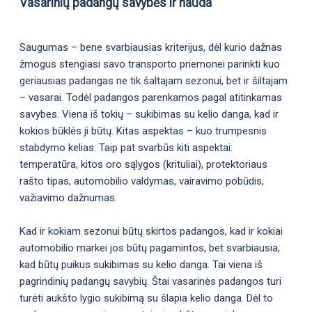
Vasarinių padangų savybės ir nauda
Saugumas – bene svarbiausias kriterijus, dėl kurio dažnas
žmogus stengiasi savo transporto priemonei parinkti kuo
geriausias padangas ne tik šaltajam sezonui, bet ir šiltajam
– vasarai. Todėl padangos parenkamos pagal atitinkamas
savybes. Viena iš tokių – sukibimas su kelio danga, kad ir
kokios būklės ji būtų. Kitas aspektas – kuo trumpesnis
stabdymo kelias. Taip pat svarbūs kiti aspektai:
temperatūra, kitos oro sąlygos (krituliai), protektoriaus
rašto tipas, automobilio valdymas, vairavimo pobūdis,
važiavimo dažnumas.
Kad ir kokiam sezonui būtų skirtos padangos, kad ir kokiai
automobilio markei jos būtų pagamintos, bet svarbiausia,
kad būtų puikus sukibimas su kelio danga. Tai viena iš
pagrindinių padangų savybių. Štai vasarinės padangos turi
turėti aukšto lygio sukibimą su šlapia kelio danga. Dėl to