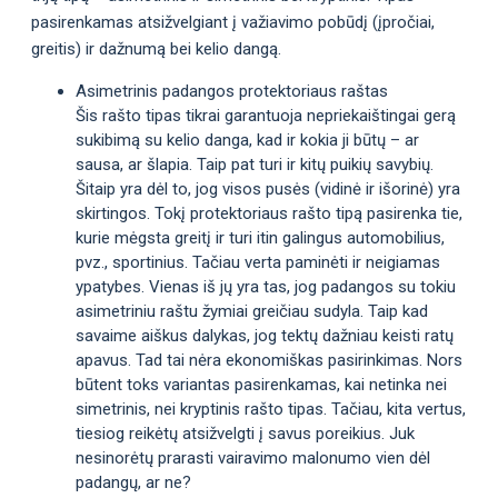
pasirenkamas atsižvelgiant į važiavimo pobūdį (įpročiai,
greitis) ir dažnumą bei kelio dangą.
Asimetrinis padangos protektoriaus raštas
Šis rašto tipas tikrai garantuoja nepriekaištingai gerą
sukibimą su kelio danga, kad ir kokia ji būtų – ar
sausa, ar šlapia. Taip pat turi ir kitų puikių savybių.
Šitaip yra dėl to, jog visos pusės (vidinė ir išorinė) yra
skirtingos. Tokį protektoriaus rašto tipą pasirenka tie,
kurie mėgsta greitį ir turi itin galingus automobilius,
pvz., sportinius. Tačiau verta paminėti ir neigiamas
ypatybes. Vienas iš jų yra tas, jog padangos su tokiu
asimetriniu raštu žymiai greičiau sudyla. Taip kad
savaime aiškus dalykas, jog tektų dažniau keisti ratų
apavus. Tad tai nėra ekonomiškas pasirinkimas. Nors
būtent toks variantas pasirenkamas, kai netinka nei
simetrinis, nei kryptinis rašto tipas. Tačiau, kita vertus,
tiesiog reikėtų atsižvelgti į savus poreikius. Juk
nesinorėtų prarasti vairavimo malonumo vien dėl
padangų, ar ne?