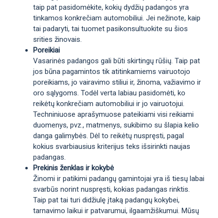
taip pat pasidomėkite, kokių dydžių padangos yra
tinkamos konkrečiam automobiliui. Jei nežinote, kaip
tai padaryti, tai tuomet pasikonsultuokite su šios
srities žinovais.
Poreikiai
Vasarinės padangos gali būti skirtingų rūšių. Taip pat
jos būna pagamintos tik atitinkamiems vairuotojo
poreikiams, jo vairavimo stiliui ir, žinoma, važiavimo ir
oro sąlygoms. Todėl verta labiau pasidomėti, ko
reikėtų konkrečiam automobiliui ir jo vairuotojui.
Techniniuose aprašymuose pateikiami visi reikiami
duomenys, pvz., matmenys, sukibimo su šlapia kelio
danga galimybės. Dėl to reikėtų nuspręsti, pagal
kokius svarbiausius kriterijus teks išsirinkti naujas
padangas.
Prekinis ženklas ir kokybė
Žinomi ir patikimi padangų gamintojai yra iš tiesų labai
svarbūs norint nuspręsti, kokias padangas rinktis.
Taip pat tai turi didžiulę įtaką padangų kokybei,
tarnavimo laikui ir patvarumui, ilgaamžiškumui. Mūsų