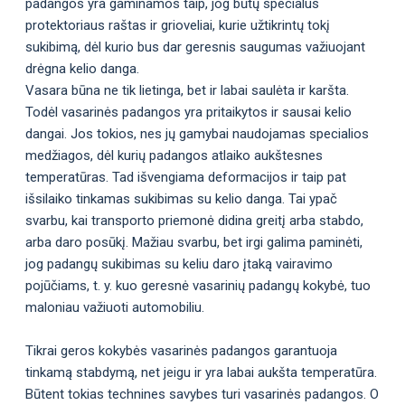
padangos yra gaminamos taip, jog būtų specialus
protektoriaus raštas ir grioveliai, kurie užtikrintų tokį
sukibimą, dėl kurio bus dar geresnis saugumas važiuojant
drėgna kelio danga.
Vasara būna ne tik lietinga, bet ir labai saulėta ir karšta.
Todėl vasarinės padangos yra pritaikytos ir sausai kelio
dangai. Jos tokios, nes jų gamybai naudojamas specialios
medžiagos, dėl kurių padangos atlaiko aukštesnes
temperatūras. Tad išvengiama deformacijos ir taip pat
išsilaiko tinkamas sukibimas su kelio danga. Tai ypač
svarbu, kai transporto priemonė didina greitį arba stabdo,
arba daro posūkį. Mažiau svarbu, bet irgi galima paminėti,
jog padangų sukibimas su keliu daro įtaką vairavimo
pojūčiams, t. y. kuo geresnė vasarinių padangų kokybė, tuo
maloniau važiuoti automobiliu.
Tikrai geros kokybės vasarinės padangos garantuoja
tinkamą stabdymą, net jeigu ir yra labai aukšta temperatūra.
Būtent tokias technines savybes turi vasarinės padangos. O