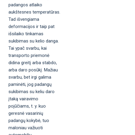
padangos atlaiko
aukštesnes temperatūras.
Tad išvengiama
deformacijos ir taip pat
išsilaiko tinkamas
sukibimas su kelio danga.
Tai ypač svarbu, kai
transporto priemonė
didina greitį arba stabdo,
arba daro posūkį. Mažiau
svarbu, bet irgi galima
paminėti, jog padangų
sukibimas su keliu daro
įtaką vairavimo
pojūčiams, t. y. kuo
geresnė vasarinių
padangų kokybė, tuo
maloniau važiuoti
automobiliu.