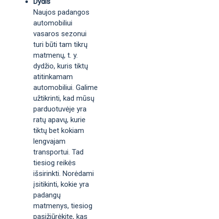
Dydis
Naujos padangos
automobiliui
vasaros sezonui
turi būti tam tikrų
matmenų, t. y.
dydžio, kuris tiktų
atitinkamam
automobiliui. Galime
užtikrinti, kad mūsų
parduotuvėje yra
ratų apavų, kurie
tiktų bet kokiam
lengvajam
transportui. Tad
tiesiog reikės
išsirinkti. Norėdami
įsitikinti, kokie yra
padangų
matmenys, tiesiog
pasižiūrėkite, kas