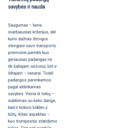
savybės ir nauda
Saugumas – bene
svarbiausias kriterijus, dėl
kurio dažnas žmogus
stengiasi savo transporto
priemonei parinkti kuo
geriausias padangas ne
tik šaltajam sezonui, bet ir
šiltajam – vasarai. Todėl
padangos parenkamos
pagal atitinkamas
savybes. Viena iš tokių –
sukibimas su kelio danga,
kad ir kokios būklės ji
būtų. Kitas aspektas –
kuo trumpesnis stabdymo
kelias. Taip pat svarbūs