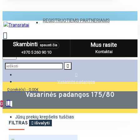
REGISTRUOTIEMS PARTNERIAMS
Skambinti
Mus rasite
spausti čia
Menu
Kontaktai
+370 5 260 90 10
Vasarinės padangos
0 prekė(s) - 0.00€
Vasarinės padangos 175/80
0
Jūsų prekių krepšelis tuščias
FILTRAS
išvalyti