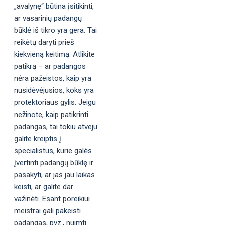
„avalynę“ būtina įsitikinti,
ar vasarinių padangų
būklė iš tikro yra gera. Tai
reikėtų daryti prieš
kiekvieną keitimą. Atlikite
patikrą – ar padangos
nėra pažeistos, kaip yra
nusidėvėjusios, koks yra
protektoriaus gylis. Jeigu
nežinote, kaip patikrinti
padangas, tai tokiu atveju
galite kreiptis į
specialistus, kurie galės
įvertinti padangų būklę ir
pasakyti, ar jas jau laikas
keisti, ar galite dar
važinėti. Esant poreikiui
meistrai gali pakeisti
padangas, pvz., nuimti