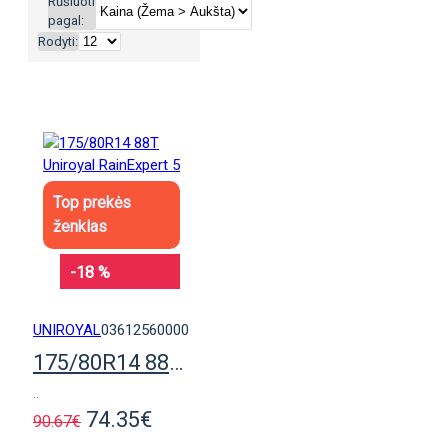
Rūšiuoti
pagal:
Rodyti:
Top prekės
ženklas
-18 %
UNIROYAL
03612560000
175/80R14 88T Uniroyal RainExpert 5
..
74.35€
90.67€