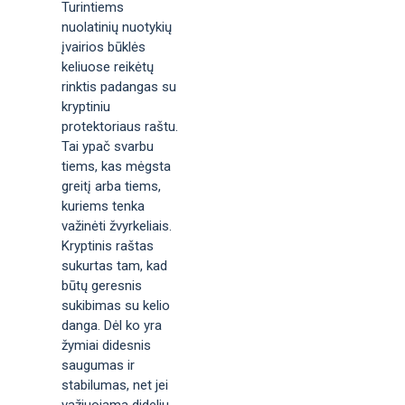
Turintiems
nuolatinių nuotykių
įvairios būklės
keliuose reikėtų
rinktis padangas su
kryptiniu
protektoriaus raštu.
Tai ypač svarbu
tiems, kas mėgsta
greitį arba tiems,
kuriems tenka
važinėti žvyrkeliais.
Kryptinis raštas
sukurtas tam, kad
būtų geresnis
sukibimas su kelio
danga. Dėl ko yra
žymiai didesnis
saugumas ir
stabilumas, net jei
važiuojama dideliu