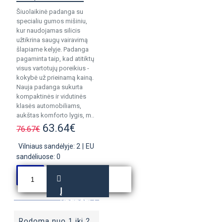
Šiuolaikinė padanga su
specialiu gumos mišiniu,
kur naudojamas silicis
užtikrina saugų vairavimą
šlapiame kelyje. Padanga
pagaminta taip, kad atitiktų
visus vartotujų poreikius -
kokybė už prieinamą kainą.
Nauja padanga sukurta
kompaktinės ir vidutinės
klasės automobiliams,
aukštas komforto lygis, m..
63.64€
76.67€
Vilniaus sandėlyje: 2
|
EU
sandėliuose: 0
Į
KREPŠELĮ
Rodoma nuo 1 iki 2