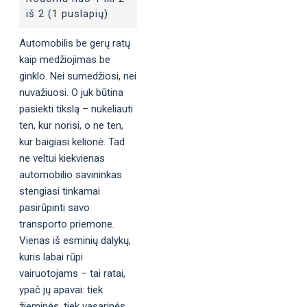
iš 2 (1 puslapių)
Automobilis be gerų ratų
kaip medžiojimas be
ginklo. Nei sumedžiosi, nei
nuvažiuosi. O juk būtina
pasiekti tikslą – nukeliauti
ten, kur norisi, o ne ten,
kur baigiasi kelionė. Tad
ne veltui kiekvienas
automobilio savininkas
stengiasi tinkamai
pasirūpinti savo
transporto priemone.
Vienas iš esminių dalykų,
kuris labai rūpi
vairuotojams – tai ratai,
ypač jų apavai: tiek
žieminės, tiek vasarinės