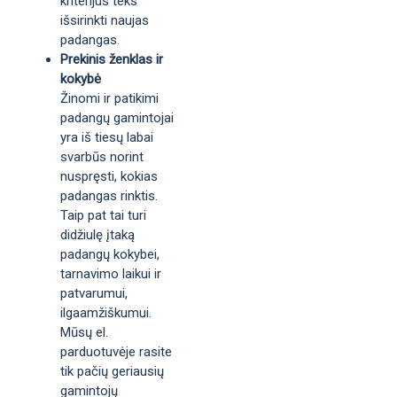
kriterijus teks
išsirinkti naujas
padangas.
Prekinis ženklas ir
kokybė
Žinomi ir patikimi
padangų gamintojai
yra iš tiesų labai
svarbūs norint
nuspręsti, kokias
padangas rinktis.
Taip pat tai turi
didžiulę įtaką
padangų kokybei,
tarnavimo laikui ir
patvarumui,
ilgaamžiškumui.
Mūsų el.
parduotuvėje rasite
tik pačių geriausių
gamintojų