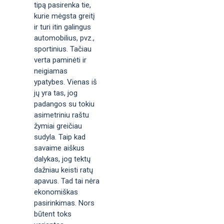
tipą pasirenka tie,
kurie mėgsta greitį
ir turi itin galingus
automobilius, pvz.,
sportinius. Tačiau
verta paminėti ir
neigiamas
ypatybes. Vienas iš
jų yra tas, jog
padangos su tokiu
asimetriniu raštu
žymiai greičiau
sudyla. Taip kad
savaime aiškus
dalykas, jog tektų
dažniau keisti ratų
apavus. Tad tai nėra
ekonomiškas
pasirinkimas. Nors
būtent toks