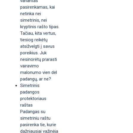
variantas
pasirenkamas, kai
netinka nei
simetrinis, nei
kryptinis rašto tipas.
Tačiau, kita vertus,
tiesiog reikėtų
atsižvelgti į savus
poreikius. Juk
nesinorėtų prarasti
vairavimo
malonumo vien dėl
padangų, ar ne?
Simetrinis
padangos
protektoriaus
raštas
Padangas su
simetriniu raštu
pasirenka tie, kurie
dažniausiai važinėja