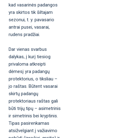
kad vasarinės padangos
yra skirtos tik šiltajam
sezonui, t. y. pavasario
antrai pusei, vasarai,
rudens pradžiai.
Dar vienas svarbus
dalykas, į kurį tiesiog
privaloma atkreipti
dėmesį yra padangų
protektorius, o tiksliau –
jo raštas. Būtent vasarai
skirtų padangų
protektoriaus raštas gali
būti trijų tipų – asimetrinis
ir simetrinis bei kryptinis.
Tipas pasirenkamas
atsižvelgiant į važiavimo
pobūdį (įpročiai, greitis) ir