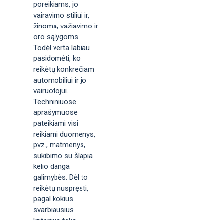
poreikiams, jo
vairavimo stiliui ir,
žinoma, važiavimo ir
oro sąlygoms.
Todėl verta labiau
pasidomėti, ko
reikėtų konkrečiam
automobiliui ir jo
vairuotojui.
Techniniuose
aprašymuose
pateikiami visi
reikiami duomenys,
pvz., matmenys,
sukibimo su šlapia
kelio danga
galimybės. Dėl to
reikėtų nuspręsti,
pagal kokius
svarbiausius