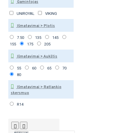
Gamintojas
UNIROYAL
VIKING
Išmatavimai > Plotis
7.50
135
145
155
175
205
Išmatavimai > Aukštis
55
60
65
70
80
Išmatavimai > Ratlankio
skersmuo
R14