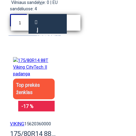
Vilniaus sandėlyje: 0
|
EU
sandėliuose: 4
Į
KREPŠELĮ
Top prekės
ženklas
-17 %
VIKING
15620360000
175/80R14 88T Viking CityTech II padanga