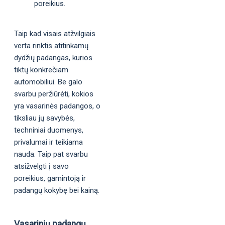
poreikius.
Taip kad visais atžvilgiais
verta rinktis atitinkamų
dydžių padangas, kurios
tiktų konkrečiam
automobiliui. Be galo
svarbu peržiūrėti, kokios
yra vasarinės padangos, o
tiksliau jų savybės,
techniniai duomenys,
privalumai ir teikiama
nauda. Taip pat svarbu
atsižvelgti į savo
poreikius, gamintoją ir
padangų kokybę bei kainą.
Vasarinių padangų