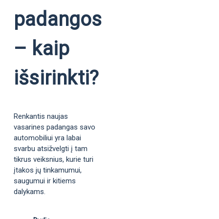
padangos
– kaip
išsirinkti?
Renkantis naujas
vasarines padangas savo
automobiliui yra labai
svarbu atsižvelgti į tam
tikrus veiksnius, kurie turi
įtakos jų tinkamumui,
saugumui ir kitiems
dalykams.