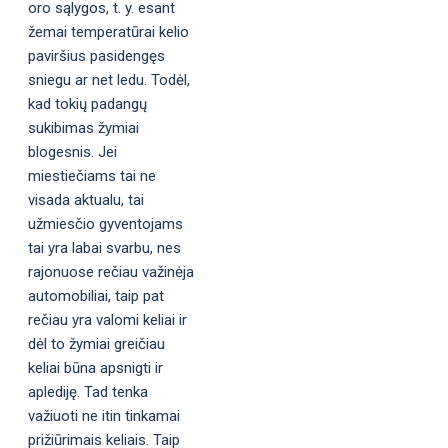
oro sąlygos, t. y. esant
žemai temperatūrai kelio
paviršius pasidengęs
sniegu ar net ledu. Todėl,
kad tokių padangų
sukibimas žymiai
blogesnis. Jei
miestiečiams tai ne
visada aktualu, tai
užmiesčio gyventojams
tai yra labai svarbu, nes
rajonuose rečiau važinėja
automobiliai, taip pat
rečiau yra valomi keliai ir
dėl to žymiai greičiau
keliai būna apsnigti ir
aplediję. Tad tenka
važiuoti ne itin tinkamai
prižiūrimais keliais. Taip