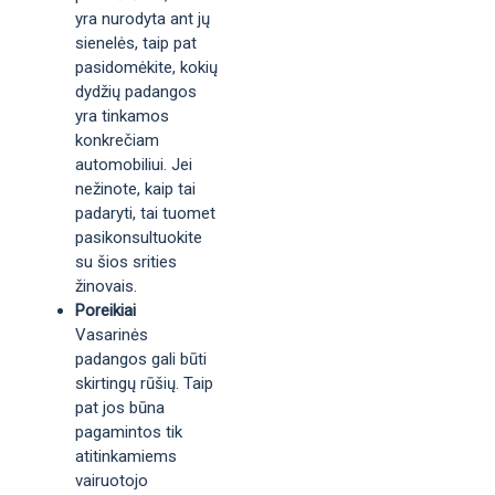
yra nurodyta ant jų
sienelės, taip pat
pasidomėkite, kokių
dydžių padangos
yra tinkamos
konkrečiam
automobiliui. Jei
nežinote, kaip tai
padaryti, tai tuomet
pasikonsultuokite
su šios srities
žinovais.
Poreikiai
Vasarinės
padangos gali būti
skirtingų rūšių. Taip
pat jos būna
pagamintos tik
atitinkamiems
vairuotojo