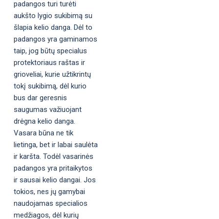
padangos turi turėti
aukšto lygio sukibimą su
šlapia kelio danga. Dėl to
padangos yra gaminamos
taip, jog būtų specialus
protektoriaus raštas ir
grioveliai, kurie užtikrintų
tokį sukibimą, dėl kurio
bus dar geresnis
saugumas važiuojant
drėgna kelio danga.
Vasara būna ne tik
lietinga, bet ir labai saulėta
ir karšta. Todėl vasarinės
padangos yra pritaikytos
ir sausai kelio dangai. Jos
tokios, nes jų gamybai
naudojamas specialios
medžiagos, dėl kurių