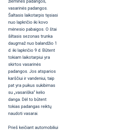
žieminės padangos,
vasarinės padangos.
Šaltasis laikotarpis tęsiasi
nuo lapkričio iki kovo
mėnesio pabaigos. O štai
šiltasis sezonas trunka
daugmaž nuo balandžio 1
d. iki lapkričio 9 d. Būtent
tokiam laikotarpiui yra
skirtos vasarinės
padangos. Jos atsparios
karščiui ir vandeniui, taip
pat yra puikus sukibimas
su „vasariška“ kelio
danga. Dėl to būtent
tokias padangas reiktų
naudoti vasarai.
Prieš keičiant automobiliui