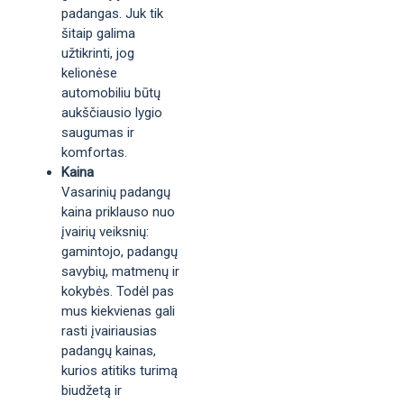
padangas. Juk tik
šitaip galima
užtikrinti, jog
kelionėse
automobiliu būtų
aukščiausio lygio
saugumas ir
komfortas.
Kaina
Vasarinių padangų
kaina priklauso nuo
įvairių veiksnių:
gamintojo, padangų
savybių, matmenų ir
kokybės. Todėl pas
mus kiekvienas gali
rasti įvairiausias
padangų kainas,
kurios atitiks turimą
biudžetą ir