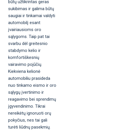
būtų užtikrintas geras
sukibimas ir galima būtų
saugiai ir tinkamai valdyti
automobilį esant
įvairiausioms oro
sąlygoms. Taip pat tai
svarbu dėl greitesnio
stabdymo kelio ir
komfortiškesnių
vairavimo pojūčių.
Kiekviena kelionė
automobiliu prasideda
nuo tinkamo eismo ir oro
sąlygų įvertinimo ir
reagavimo bei sprendimų
įgyvendinimo. Tikrai
nereikėtų ignoruoti orų
pokyčius, nes tai gali
turėti liūdnų pasekmių.