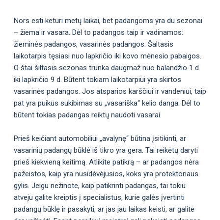
Nors esti keturi metų laikai, bet padangoms yra du sezonai
– žiema ir vasara. Dėl to padangos taip ir vadinamos:
žieminės padangos, vasarinės padangos. Šaltasis
laikotarpis tęsiasi nuo lapkričio iki kovo mėnesio pabaigos.
O štai šiltasis sezonas trunka daugmaž nuo balandžio 1 d.
iki lapkričio 9 d. Būtent tokiam laikotarpiui yra skirtos
vasarinės padangos. Jos atsparios karščiui ir vandeniui, taip
pat yra puikus sukibimas su „vasariška“ kelio danga. Dėl to
būtent tokias padangas reiktų naudoti vasarai.
Prieš keičiant automobiliui „avalynę“ būtina įsitikinti, ar
vasarinių padangų būklė iš tikro yra gera. Tai reikėtų daryti
prieš kiekvieną keitimą. Atlikite patikrą – ar padangos nėra
pažeistos, kaip yra nusidėvėjusios, koks yra protektoriaus
gylis. Jeigu nežinote, kaip patikrinti padangas, tai tokiu
atveju galite kreiptis į specialistus, kurie galės įvertinti
padangų būklę ir pasakyti, ar jas jau laikas keisti, ar galite