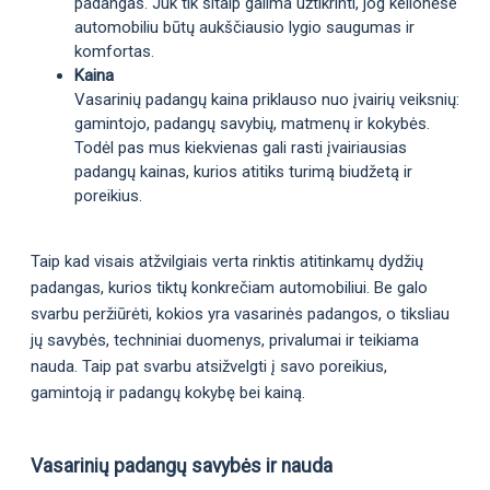
padangas. Juk tik šitaip galima užtikrinti, jog kelionėse
automobiliu būtų aukščiausio lygio saugumas ir
komfortas.
Kaina
Vasarinių padangų kaina priklauso nuo įvairių veiksnių:
gamintojo, padangų savybių, matmenų ir kokybės.
Todėl pas mus kiekvienas gali rasti įvairiausias
padangų kainas, kurios atitiks turimą biudžetą ir
poreikius.
Taip kad visais atžvilgiais verta rinktis atitinkamų dydžių
padangas, kurios tiktų konkrečiam automobiliui. Be galo
svarbu peržiūrėti, kokios yra vasarinės padangos, o tiksliau
jų savybės, techniniai duomenys, privalumai ir teikiama
nauda. Taip pat svarbu atsižvelgti į savo poreikius,
gamintoją ir padangų kokybę bei kainą.
Vasarinių padangų savybės ir nauda