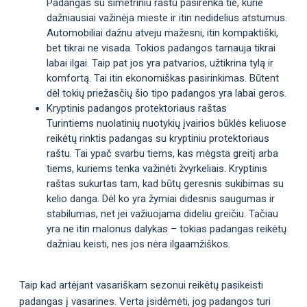
Padangas su simetriniu raštu pasirenka tie, kurie
dažniausiai važinėja mieste ir itin nedidelius atstumus.
Automobiliai dažnu atveju mažesni, itin kompaktiški,
bet tikrai ne visada. Tokios padangos tarnauja tikrai
labai ilgai. Taip pat jos yra patvarios, užtikrina tylą ir
komfortą. Tai itin ekonomiškas pasirinkimas. Būtent
dėl tokių priežasčių šio tipo padangos yra labai geros.
Kryptinis padangos protektoriaus raštas
Turintiems nuolatinių nuotykių įvairios būklės keliuose
reikėtų rinktis padangas su kryptiniu protektoriaus
raštu. Tai ypač svarbu tiems, kas mėgsta greitį arba
tiems, kuriems tenka važinėti žvyrkeliais. Kryptinis
raštas sukurtas tam, kad būtų geresnis sukibimas su
kelio danga. Dėl ko yra žymiai didesnis saugumas ir
stabilumas, net jei važiuojama dideliu greičiu. Tačiau
yra ne itin malonus dalykas – tokias padangas reikėtų
dažniau keisti, nes jos nėra ilgaamžiškos.
Taip kad artėjant vasariškam sezonui reikėtų pasikeisti
padangas į vasarines. Verta įsidėmėti, jog padangos turi