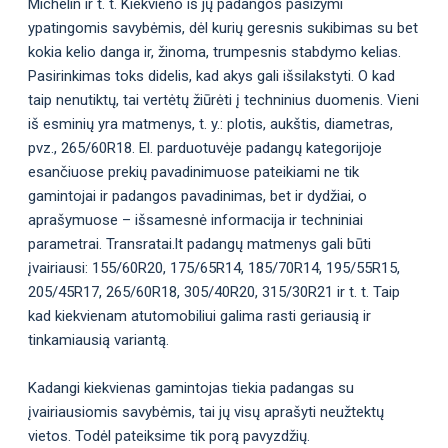
Michelin ir t. t. Kiekvieno iš jų padangos pasižymi
ypatingomis savybėmis, dėl kurių geresnis sukibimas su bet
kokia kelio danga ir, žinoma, trumpesnis stabdymo kelias.
Pasirinkimas toks didelis, kad akys gali išsilakstyti. O kad
taip nenutiktų, tai vertėtų žiūrėti į techninius duomenis. Vieni
iš esminių yra matmenys, t. y.: plotis, aukštis, diametras,
pvz., 265/60R18. El. parduotuvėje padangų kategorijoje
esančiuose prekių pavadinimuose pateikiami ne tik
gamintojai ir padangos pavadinimas, bet ir dydžiai, o
aprašymuose – išsamesnė informacija ir techniniai
parametrai. Transratai.lt padangų matmenys gali būti
įvairiausi: 155/60R20, 175/65R14, 185/70R14, 195/55R15,
205/45R17, 265/60R18, 305/40R20, 315/30R21 ir t. t. Taip
kad kiekvienam atutomobiliui galima rasti geriausią ir
tinkamiausią variantą.
Kadangi kiekvienas gamintojas tiekia padangas su
įvairiausiomis savybėmis, tai jų visų aprašyti neužtektų
vietos. Todėl pateiksime tik porą pavyzdžių.