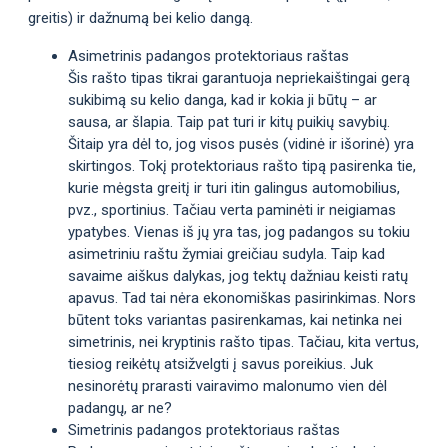
greitis) ir dažnumą bei kelio dangą.
Asimetrinis padangos protektoriaus raštas
Šis rašto tipas tikrai garantuoja nepriekaištingai gerą
sukibimą su kelio danga, kad ir kokia ji būtų – ar
sausa, ar šlapia. Taip pat turi ir kitų puikių savybių.
Šitaip yra dėl to, jog visos pusės (vidinė ir išorinė) yra
skirtingos. Tokį protektoriaus rašto tipą pasirenka tie,
kurie mėgsta greitį ir turi itin galingus automobilius,
pvz., sportinius. Tačiau verta paminėti ir neigiamas
ypatybes. Vienas iš jų yra tas, jog padangos su tokiu
asimetriniu raštu žymiai greičiau sudyla. Taip kad
savaime aiškus dalykas, jog tektų dažniau keisti ratų
apavus. Tad tai nėra ekonomiškas pasirinkimas. Nors
būtent toks variantas pasirenkamas, kai netinka nei
simetrinis, nei kryptinis rašto tipas. Tačiau, kita vertus,
tiesiog reikėtų atsižvelgti į savus poreikius. Juk
nesinorėtų prarasti vairavimo malonumo vien dėl
padangų, ar ne?
Simetrinis padangos protektoriaus raštas