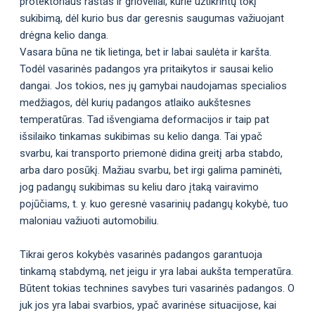
protektoriaus raštas ir grioveliai, kurie užtikrintų tokį
sukibimą, dėl kurio bus dar geresnis saugumas važiuojant
drėgna kelio danga.
Vasara būna ne tik lietinga, bet ir labai saulėta ir karšta.
Todėl vasarinės padangos yra pritaikytos ir sausai kelio
dangai. Jos tokios, nes jų gamybai naudojamas specialios
medžiagos, dėl kurių padangos atlaiko aukštesnes
temperatūras. Tad išvengiama deformacijos ir taip pat
išsilaiko tinkamas sukibimas su kelio danga. Tai ypač
svarbu, kai transporto priemonė didina greitį arba stabdo,
arba daro posūkį. Mažiau svarbu, bet irgi galima paminėti,
jog padangų sukibimas su keliu daro įtaką vairavimo
pojūčiams, t. y. kuo geresnė vasarinių padangų kokybė, tuo
maloniau važiuoti automobiliu.
Tikrai geros kokybės vasarinės padangos garantuoja
tinkamą stabdymą, net jeigu ir yra labai aukšta temperatūra.
Būtent tokias technines savybes turi vasarinės padangos. O
juk jos yra labai svarbios, ypač avarinėse situacijose, kai