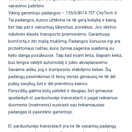
vairavimo patirtimi.
Viking gamintojo padangos – 155/65R14 75T CityTech II.
Tai padangos, kurios užtikrina ne tik gerą kokybę ir kainą,
bet taip pat ir vairuotojų lūkesčius, poreikius. Jos skirtos
vidutinės klasės transporto priemonėms. Garantuoja
komfortą ir itin mažą triukšmą. Padangos šonuose irgi yra
protektoriaus raštas, kuris žymiai pagerina sukibimą su
kelio danga posūkiuose. Taip kad esant lietui, šlapiam keliui,
bus lengva valdyti automobilį ir jokio akvaplanavimo.
Savaime aišku, jog ir trumpesnis stabdymo kelias. Šių
padangų pasirinkimas iš tiesų vienas geriausių ne tik dėl
puikių savybių, bet ir dėl priimtinos kainos.
Pavyzdžių galima būtų pateikti ir daugiau, bet geriausia
apsilankyti el. parduotuvėje transratai.lt ir pagal reikiamus
duomenis (matmenis) susirasti sau tinkamiausias
padangas iš pasirinkto gamintojo.
El. parduotuvėje transratai.lt yra ne tik vasarinių padangų