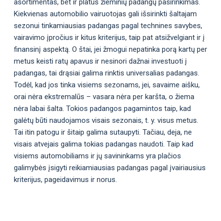
asortimentas, bet ir platus žieminių padangų pasirinkimas.
Kiekvienas automobilio vairuotojas gali išsirinkti šaltajam
sezonui tinkamiausias padangas pagal technines savybes,
vairavimo įpročius ir kitus kriterijus, taip pat atsižvelgiant ir į
finansinį aspektą. O štai, jei žmogui nepatinka porą kartų per
metus keisti ratų apavus ir nesinori dažnai investuoti į
padangas, tai drąsiai galima rinktis universalias padangas.
Todėl, kad jos tinka visiems sezonams, jei, savaime aišku,
orai nėra ekstremalūs – vasara nėra per karšta, o žiema
nėra labai šalta. Tokios padangos pagamintos taip, kad
galėtų būti naudojamos visais sezonais, t. y. visus metus.
Tai itin patogu ir šitaip galima sutaupyti. Tačiau, deja, ne
visais atvejais galima tokias padangas naudoti. Taip kad
visiems automobiliams ir jų savininkams yra plačios
galimybės įsigyti reikiamiausias padangas pagal įvairiausius
kriterijus, pageidavimus ir norus.