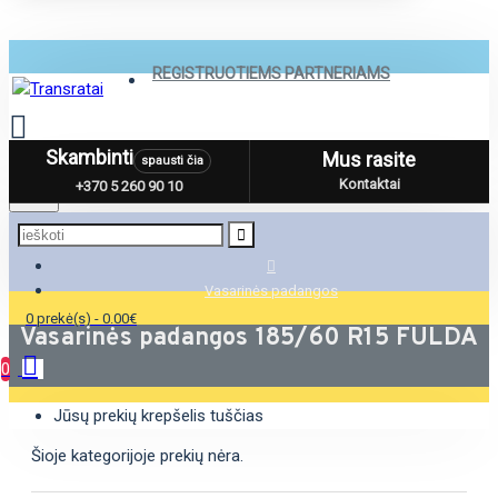
REGISTRUOTIEMS PARTNERIAMS
Skambinti
Mus rasite
spausti čia
Menu
Kontaktai
+370 5 260 90 10
Vasarinės padangos
0 prekė(s) - 0.00€
Vasarinės padangos 185/60 R15 FULDA
0
Jūsų prekių krepšelis tuščias
Šioje kategorijoje prekių nėra.