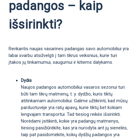
padangos – kaip
išsirinkti?
Renkantis naujas vasarines padangas savo automobiliui yra
labai svarbu atsižvelgti į tam tikrus veiksnius, kurie turi
įtakos jų tinkamumui, saugumui ir kitiems dalykams.
Dydis
Naujos padangos automobiliui vasaros sezonui turi
būti tam tikrų matmenų, t. y. dydžio, kuris tiktų
atitinkamam automobiliui. Galime užtikrinti, kad mūsų
parduotuvėje yra ratų apavų, kurie tiktų bet kokiam
lengvajam transportui. Tad tiesiog reikės išsirinkti.
Norėdami įsitikinti, kokie yra padangų matmenys,
tiesiog pasižiūrėkite, kas yra nurodyta ant jų sienelės,
taip pat pasidomėkite, kokių dydžių padangos yra