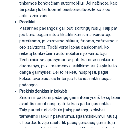
tinkamos konkrečiam automobiliui. Jei nežinote, kaip
tai padaryti, tai tuomet pasikonsultuokite su šios
srities žinovais.
Poreikiai
Vasarinės padangos gali būti skirtingų rūšių. Taip pat
jos būna pagamintos tik atitinkamiems vairuotojo
poreikiams, jo vairavimo stiliui ir, žinoma, važiavimo ir
oro sąlygoms. Todėl verta labiau pasidomėti, ko
reikėtų konkrečiam automobiliui ir jo vairuotojui.
Techniniuose aprašymuose pateikiami visi reikiami
duomenys, pvz., matmenys, sukibimo su šlapia kelio
danga galimybės. Dėl to reikėtų nuspręsti, pagal
kokius svarbiausius kriterijus teks išsirinkti naujas
padangas.
Prekinis ženklas ir kokybė
Žinomi ir patikimi padangų gamintojai yra iš tiesų labai
svarbūs norint nuspręsti, kokias padangas rinktis.
Taip pat tai turi didžiulę įtaką padangų kokybei,
tarnavimo laikui ir patvarumui, ilgaamžiškumui. Mūsų
el. parduotuvėje rasite tik pačių geriausių gamintojų