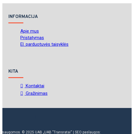
INFORMACIJA
Apie mus
Pristatymas
El. parduotuvės taisyklės
KITA
Kontaktai
Gražinimas
ės saugomos. © 2025 UAB „UAB "Transratai“ | SEO paslaugos: