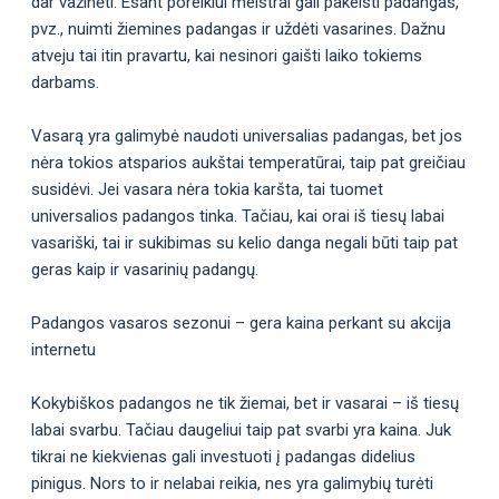
dar važinėti. Esant poreikiui meistrai gali pakeisti padangas,
pvz., nuimti žiemines padangas ir uždėti vasarines. Dažnu
atveju tai itin pravartu, kai nesinori gaišti laiko tokiems
darbams.
Vasarą yra galimybė naudoti universalias padangas, bet jos
nėra tokios atsparios aukštai temperatūrai, taip pat greičiau
susidėvi. Jei vasara nėra tokia karšta, tai tuomet
universalios padangos tinka. Tačiau, kai orai iš tiesų labai
vasariški, tai ir sukibimas su kelio danga negali būti taip pat
geras kaip ir vasarinių padangų.
Padangos vasaros sezonui – gera kaina perkant su akcija
internetu
Kokybiškos padangos ne tik žiemai, bet ir vasarai – iš tiesų
labai svarbu. Tačiau daugeliui taip pat svarbi yra kaina. Juk
tikrai ne kiekvienas gali investuoti į padangas didelius
pinigus. Nors to ir nelabai reikia, nes yra galimybių turėti