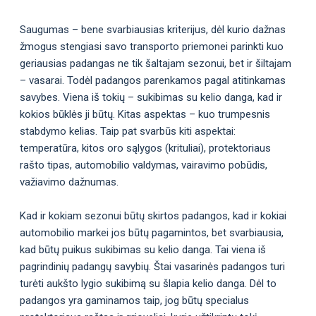
Saugumas – bene svarbiausias kriterijus, dėl kurio dažnas
žmogus stengiasi savo transporto priemonei parinkti kuo
geriausias padangas ne tik šaltajam sezonui, bet ir šiltajam
– vasarai. Todėl padangos parenkamos pagal atitinkamas
savybes. Viena iš tokių – sukibimas su kelio danga, kad ir
kokios būklės ji būtų. Kitas aspektas – kuo trumpesnis
stabdymo kelias. Taip pat svarbūs kiti aspektai:
temperatūra, kitos oro sąlygos (krituliai), protektoriaus
rašto tipas, automobilio valdymas, vairavimo pobūdis,
važiavimo dažnumas.
Kad ir kokiam sezonui būtų skirtos padangos, kad ir kokiai
automobilio markei jos būtų pagamintos, bet svarbiausia,
kad būtų puikus sukibimas su kelio danga. Tai viena iš
pagrindinių padangų savybių. Štai vasarinės padangos turi
turėti aukšto lygio sukibimą su šlapia kelio danga. Dėl to
padangos yra gaminamos taip, jog būtų specialus