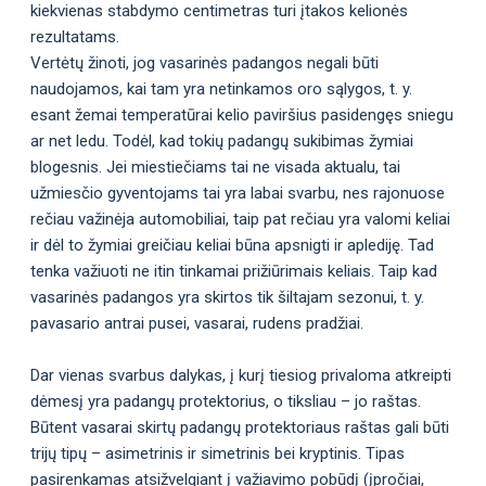
kiekvienas stabdymo centimetras turi įtakos kelionės
rezultatams.
Vertėtų žinoti, jog vasarinės padangos negali būti
naudojamos, kai tam yra netinkamos oro sąlygos, t. y.
esant žemai temperatūrai kelio paviršius pasidengęs sniegu
ar net ledu. Todėl, kad tokių padangų sukibimas žymiai
blogesnis. Jei miestiečiams tai ne visada aktualu, tai
užmiesčio gyventojams tai yra labai svarbu, nes rajonuose
rečiau važinėja automobiliai, taip pat rečiau yra valomi keliai
ir dėl to žymiai greičiau keliai būna apsnigti ir aplediję. Tad
tenka važiuoti ne itin tinkamai prižiūrimais keliais. Taip kad
vasarinės padangos yra skirtos tik šiltajam sezonui, t. y.
pavasario antrai pusei, vasarai, rudens pradžiai.
Dar vienas svarbus dalykas, į kurį tiesiog privaloma atkreipti
dėmesį yra padangų protektorius, o tiksliau – jo raštas.
Būtent vasarai skirtų padangų protektoriaus raštas gali būti
trijų tipų – asimetrinis ir simetrinis bei kryptinis. Tipas
pasirenkamas atsižvelgiant į važiavimo pobūdį (įpročiai,