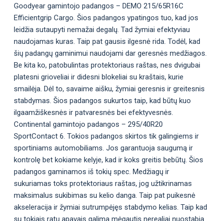
Goodyear gamintojo padangos – DEMO 215/65R16C
Efficientgrip Cargo. Šios padangos ypatingos tuo, kad jos
leidžia sutaupyti nemažai degalų. Tad žymiai efektyviau
naudojamas kuras. Taip pat gausis ilgesnė rida. Todėl, kad
šių padangų gaminimui naudojami dar geresnės medžiagos.
Be kita ko, patobulintas protektoriaus raštas, nes dvigubai
platesni grioveliai ir didesni blokeliai su kraštais, kurie
smailėja. Dėl to, savaime aišku, žymiai geresnis ir greitesnis
stabdymas. Šios padangos sukurtos taip, kad būtų kuo
ilgaamžiškesnės ir patvaresnės bei efektyvesnės.
Continental gamintojo padangos – 295/40R20
SportContact 6. Tokios padangos skirtos tik galingiems ir
sportiniams automobiliams. Jos garantuoja saugumą ir
kontrolę bet kokiame kelyje, kad ir koks greitis bebūtų. Šios
padangos gaminamos iš tokių spec. Medžiagų ir
sukuriamas toks protektoriaus raštas, jog užtikrinamas
maksimalus sukibimas su kelio danga. Taip pat puikesnė
akseleracija ir žymiai sutrumpėjęs stabdymo kelias. Taip kad
su tokiais ratų apavais galima mėgautis nerealiai nuostabia