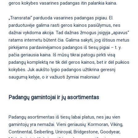
geros kokybes vasarines padangas itin palankia kaina.
„Transratai“ parduoda vasarines padangas pigiau. El.
parduotuvėje galima rasti geros kainos pasiūlymus, nes
dažnai vykdoma akcija. Tad dažnas žmogus įsigyja „apavus“
ratams internetu būtent čia. Galima sakyti, jog ištisus metus
pirkėjams pardavinėjamos padangos iš tiesų pigiai – t. y.
pačia geriausia kaina. Iš mūsų tikrai patogu pirkti visą
padangų komplektą ne tik dėl geros kainos, bet ir dėl puikios
kokybės. Juk aukšto lygio padangos užtikrina geresnį
saugumą kelyje, o ir važiuoti žymiai maloniau!
Padangų gamintojai ir jų asortimentas
Padangų asortimentas iš tiesų labai platus, nes jau vien
gamintojų yra nemažai. Vieni geriausių: Kormoran, Viking,
Continental, Seiberling, Uniroyal, Bridgestone, Goodyear,