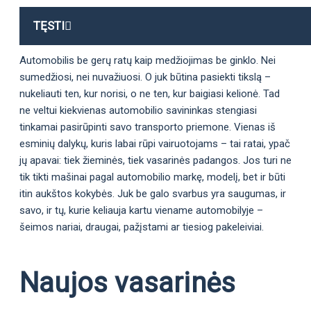
TĘSTI
Automobilis be gerų ratų kaip medžiojimas be ginklo. Nei
sumedžiosi, nei nuvažiuosi. O juk būtina pasiekti tikslą –
nukeliauti ten, kur norisi, o ne ten, kur baigiasi kelionė. Tad
ne veltui kiekvienas automobilio savininkas stengiasi
tinkamai pasirūpinti savo transporto priemone. Vienas iš
esminių dalykų, kuris labai rūpi vairuotojams – tai ratai, ypač
jų apavai: tiek žieminės, tiek vasarinės padangos. Jos turi ne
tik tikti mašinai pagal automobilio markę, modelį, bet ir būti
itin aukštos kokybės. Juk be galo svarbus yra saugumas, ir
savo, ir tų, kurie keliauja kartu viename automobilyje –
šeimos nariai, draugai, pažįstami ar tiesiog pakeleiviai.
Naujos vasarinės