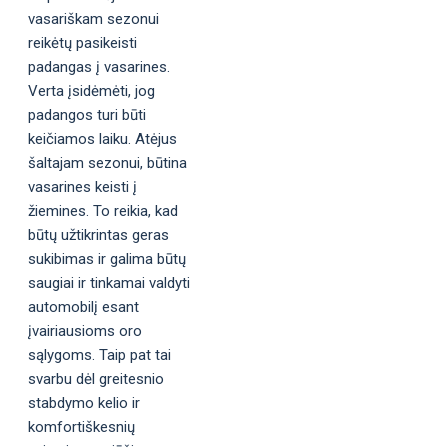
vasariškam sezonui
reikėtų pasikeisti
padangas į vasarines.
Verta įsidėmėti, jog
padangos turi būti
keičiamos laiku. Atėjus
šaltajam sezonui, būtina
vasarines keisti į
žiemines. To reikia, kad
būtų užtikrintas geras
sukibimas ir galima būtų
saugiai ir tinkamai valdyti
automobilį esant
įvairiausioms oro
sąlygoms. Taip pat tai
svarbu dėl greitesnio
stabdymo kelio ir
komfortiškesnių