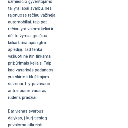
užmiesčio gyventojams
tai yra labai svarbu, nes
rajonuose rečiau važinėja
automobiliai, taip pat
rečiau yra valomi keliai ir
dėl to žymiai greičiau
keliai būna apsnigti ir
aplediję. Tad tenka
važiuoti ne itin tinkamai
prižiūrimais keliais. Taip
kad vasarinės padangos
yra skirtos tik šiltajam
sezonui, t. y. pavasario
antrai pusei, vasarai,
rudens pradžiai.
Dar vienas svarbus
dalykas, į kurį tiesiog
privaloma atkreipti