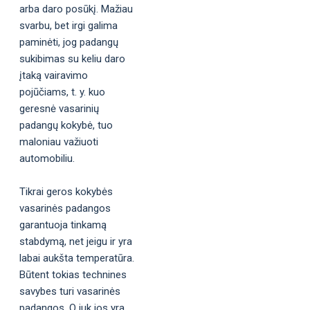
arba daro posūkį. Mažiau
svarbu, bet irgi galima
paminėti, jog padangų
sukibimas su keliu daro
įtaką vairavimo
pojūčiams, t. y. kuo
geresnė vasarinių
padangų kokybė, tuo
maloniau važiuoti
automobiliu.
Tikrai geros kokybės
vasarinės padangos
garantuoja tinkamą
stabdymą, net jeigu ir yra
labai aukšta temperatūra.
Būtent tokias technines
savybes turi vasarinės
padangos. O juk jos yra