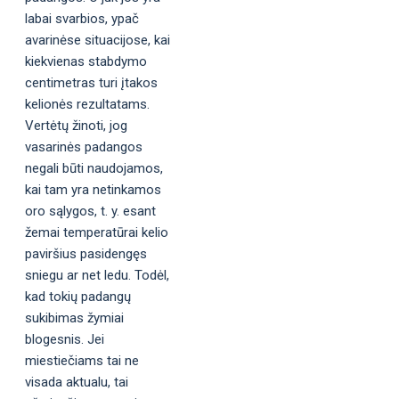
labai svarbios, ypač
avarinėse situacijose, kai
kiekvienas stabdymo
centimetras turi įtakos
kelionės rezultatams.
Vertėtų žinoti, jog
vasarinės padangos
negali būti naudojamos,
kai tam yra netinkamos
oro sąlygos, t. y. esant
žemai temperatūrai kelio
paviršius pasidengęs
sniegu ar net ledu. Todėl,
kad tokių padangų
sukibimas žymiai
blogesnis. Jei
miestiečiams tai ne
visada aktualu, tai