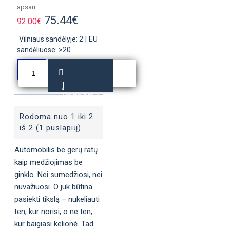
apsau..
75.44€
92.00€
Vilniaus sandėlyje: 2
|
EU
sandėliuose: >20
Į
KREPŠELĮ
Rodoma nuo 1 iki 2
iš 2 (1 puslapių)
Automobilis be gerų ratų
kaip medžiojimas be
ginklo. Nei sumedžiosi, nei
nuvažiuosi. O juk būtina
pasiekti tikslą – nukeliauti
ten, kur norisi, o ne ten,
kur baigiasi kelionė. Tad