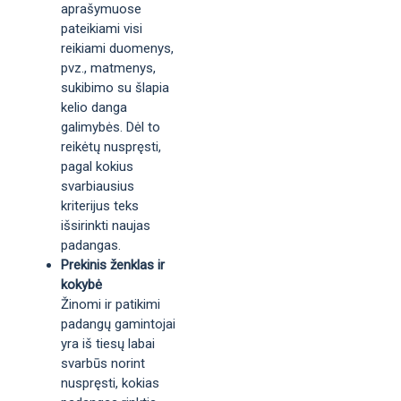
aprašymuose
pateikiami visi
reikiami duomenys,
pvz., matmenys,
sukibimo su šlapia
kelio danga
galimybės. Dėl to
reikėtų nuspręsti,
pagal kokius
svarbiausius
kriterijus teks
išsirinkti naujas
padangas.
Prekinis ženklas ir
kokybė
Žinomi ir patikimi
padangų gamintojai
yra iš tiesų labai
svarbūs norint
nuspręsti, kokias