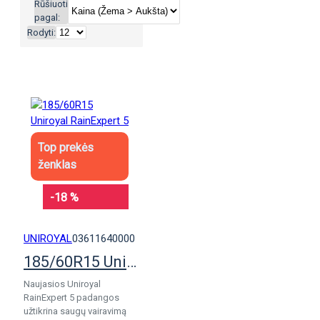
Rūšiuoti
pagal:
Rodyti:
Top prekės
ženklas
-18 %
UNIROYAL
03611640000
185/60R15 Uniroyal RainExpert 5
Naujasios Uniroyal
RainExpert 5 padangos
užtikrina saugų vairavimą