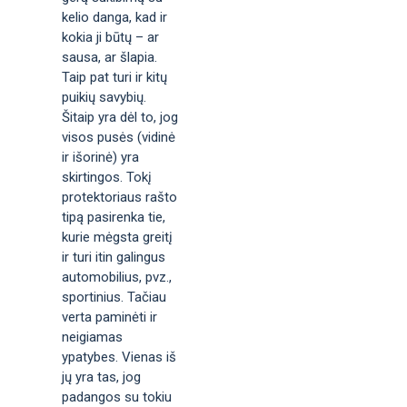
kelio danga, kad ir
kokia ji būtų – ar
sausa, ar šlapia.
Taip pat turi ir kitų
puikių savybių.
Šitaip yra dėl to, jog
visos pusės (vidinė
ir išorinė) yra
skirtingos. Tokį
protektoriaus rašto
tipą pasirenka tie,
kurie mėgsta greitį
ir turi itin galingus
automobilius, pvz.,
sportinius. Tačiau
verta paminėti ir
neigiamas
ypatybes. Vienas iš
jų yra tas, jog
padangos su tokiu