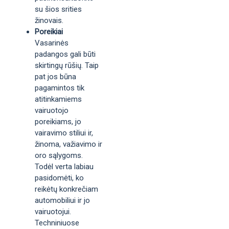
su šios srities
žinovais.
Poreikiai
Vasarinės
padangos gali būti
skirtingų rūšių. Taip
pat jos būna
pagamintos tik
atitinkamiems
vairuotojo
poreikiams, jo
vairavimo stiliui ir,
žinoma, važiavimo ir
oro sąlygoms.
Todėl verta labiau
pasidomėti, ko
reikėtų konkrečiam
automobiliui ir jo
vairuotojui.
Techniniuose