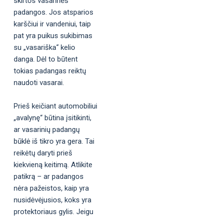
skirtos vasarinės
padangos. Jos atsparios
karščiui ir vandeniui, taip
pat yra puikus sukibimas
su „vasariška“ kelio
danga. Dėl to būtent
tokias padangas reiktų
naudoti vasarai.
Prieš keičiant automobiliui
„avalynę“ būtina įsitikinti,
ar vasarinių padangų
būklė iš tikro yra gera. Tai
reikėtų daryti prieš
kiekvieną keitimą. Atlikite
patikrą – ar padangos
nėra pažeistos, kaip yra
nusidėvėjusios, koks yra
protektoriaus gylis. Jeigu