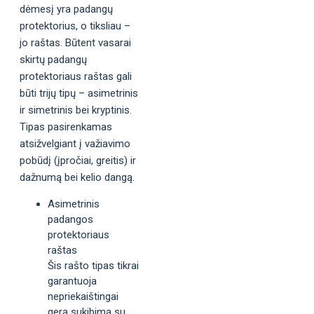
dėmesį yra padangų
protektorius, o tiksliau –
jo raštas. Būtent vasarai
skirtų padangų
protektoriaus raštas gali
būti trijų tipų – asimetrinis
ir simetrinis bei kryptinis.
Tipas pasirenkamas
atsižvelgiant į važiavimo
pobūdį (įpročiai, greitis) ir
dažnumą bei kelio dangą.
Asimetrinis
padangos
protektoriaus
raštas
Šis rašto tipas tikrai
garantuoja
nepriekaištingai
gerą sukibimą su