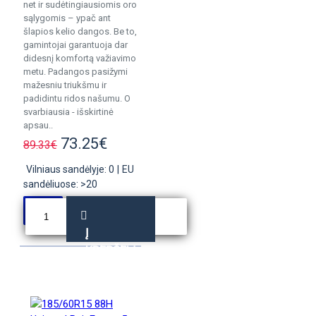
net ir sudėtingiausiomis oro
sąlygomis – ypač ant
šlapios kelio dangos. Be to,
gamintojai garantuoja dar
didesnį komfortą važiavimo
metu. Padangos pasižymi
mažesniu triukšmu ir
padidintu ridos našumu. O
svarbiausia - išskirtinė
apsau..
73.25€
89.33€
Vilniaus sandėlyje: 0
|
EU
sandėliuose: >20
Į
KREPŠELĮ