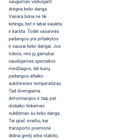
saugumas važiuojant
drėgna kelio danga.
Vasara būna ne tik
lietinga, bet ir labai saulėta
ir karšta. Todėl vasarinės
padangos yra pritaikytos
ir sausai kelio dangai. Jos
tokios, nes jų gamybai
naudojamas specialios
medžiagos, dėl kurių
padangos atlaiko
aukštesnes temperatūras.
Tad išvengiama
deformacijos ir taip pat
išsilaiko tinkamas
sukibimas su kelio danga.
Tai ypač svarbu, kai
transporto priemonė
didina greitį arba stabdo,