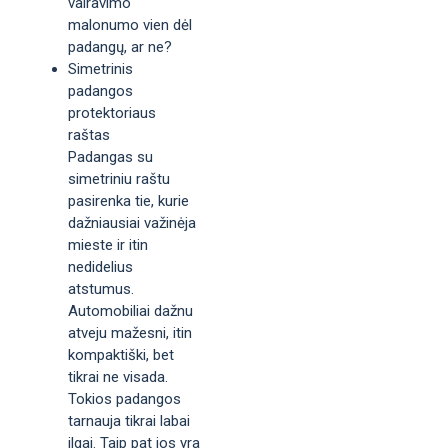
vairavimo
malonumo vien dėl
padangų, ar ne?
Simetrinis
padangos
protektoriaus
raštas
Padangas su
simetriniu raštu
pasirenka tie, kurie
dažniausiai važinėja
mieste ir itin
nedidelius
atstumus.
Automobiliai dažnu
atveju mažesni, itin
kompaktiški, bet
tikrai ne visada.
Tokios padangos
tarnauja tikrai labai
ilgai. Taip pat jos yra