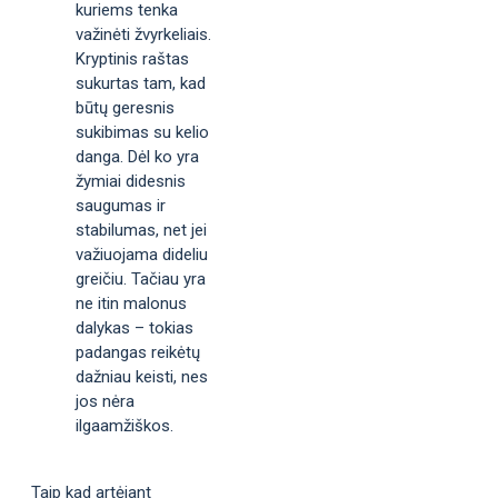
kuriems tenka
važinėti žvyrkeliais.
Kryptinis raštas
sukurtas tam, kad
būtų geresnis
sukibimas su kelio
danga. Dėl ko yra
žymiai didesnis
saugumas ir
stabilumas, net jei
važiuojama dideliu
greičiu. Tačiau yra
ne itin malonus
dalykas – tokias
padangas reikėtų
dažniau keisti, nes
jos nėra
ilgaamžiškos.
Taip kad artėjant