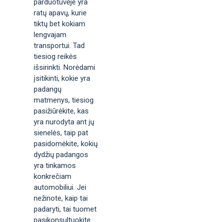
parduotuvėje yra
ratų apavų, kurie
tiktų bet kokiam
lengvajam
transportui. Tad
tiesiog reikės
išsirinkti. Norėdami
įsitikinti, kokie yra
padangų
matmenys, tiesiog
pasižiūrėkite, kas
yra nurodyta ant jų
sienelės, taip pat
pasidomėkite, kokių
dydžių padangos
yra tinkamos
konkrečiam
automobiliui. Jei
nežinote, kaip tai
padaryti, tai tuomet
pasikonsultuokite