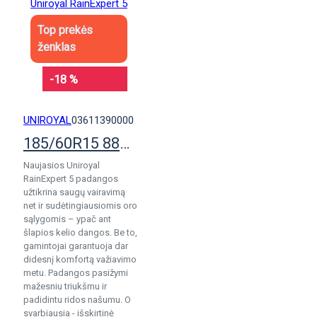
Top prekės
ženklas
-18 %
UNIROYAL
03611390000
185/60R15 88H Uniroyal RainExpert 5
Naujasios Uniroyal
RainExpert 5 padangos
užtikrina saugų vairavimą
net ir sudėtingiausiomis oro
sąlygomis – ypač ant
šlapios kelio dangos. Be to,
gamintojai garantuoja dar
didesnį komfortą važiavimo
metu. Padangos pasižymi
mažesniu triukšmu ir
padidintu ridos našumu. O
svarbiausia - išskirtinė