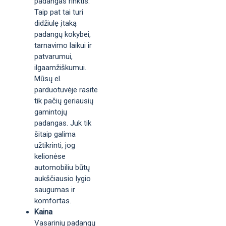
padangas rinktis.
Taip pat tai turi
didžiulę įtaką
padangų kokybei,
tarnavimo laikui ir
patvarumui,
ilgaamžiškumui.
Mūsų el.
parduotuvėje rasite
tik pačių geriausių
gamintojų
padangas. Juk tik
šitaip galima
užtikrinti, jog
kelionėse
automobiliu būtų
aukščiausio lygio
saugumas ir
komfortas.
Kaina
Vasarinių padangų