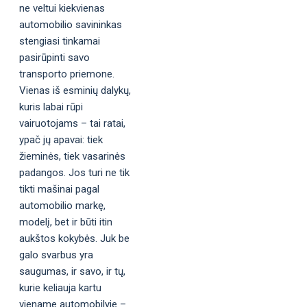
ne veltui kiekvienas
automobilio savininkas
stengiasi tinkamai
pasirūpinti savo
transporto priemone.
Vienas iš esminių dalykų,
kuris labai rūpi
vairuotojams – tai ratai,
ypač jų apavai: tiek
žieminės, tiek vasarinės
padangos. Jos turi ne tik
tikti mašinai pagal
automobilio markę,
modelį, bet ir būti itin
aukštos kokybės. Juk be
galo svarbus yra
saugumas, ir savo, ir tų,
kurie keliauja kartu
viename automobilyje –