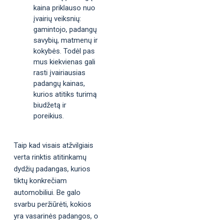
kaina priklauso nuo
įvairių veiksnių:
gamintojo, padangų
savybių, matmenų ir
kokybės. Todėl pas
mus kiekvienas gali
rasti įvairiausias
padangų kainas,
kurios atitiks turimą
biudžetą ir
poreikius.
Taip kad visais atžvilgiais
verta rinktis atitinkamų
dydžių padangas, kurios
tiktų konkrečiam
automobiliui. Be galo
svarbu peržiūrėti, kokios
yra vasarinės padangos, o