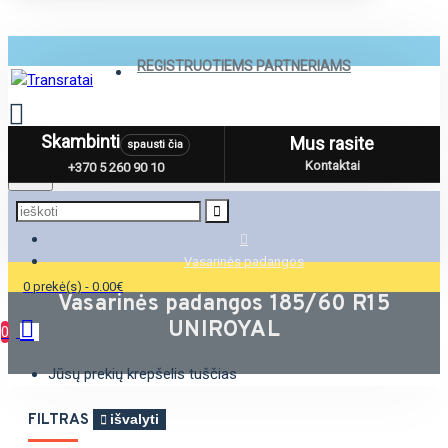
REGISTRUOTIEMS PARTNERIAMS
Skambinti
Mus rasite
spausti čia
Menu
Kontaktai
+370 5 260 90 10
Vasarinės padangos
0 prekė(s) - 0.00€
Vasarinės padangos 185/60 R15
UNIROYAL
0
Jūsų prekių krepšelis tuščias
FILTRAS
išvalyti