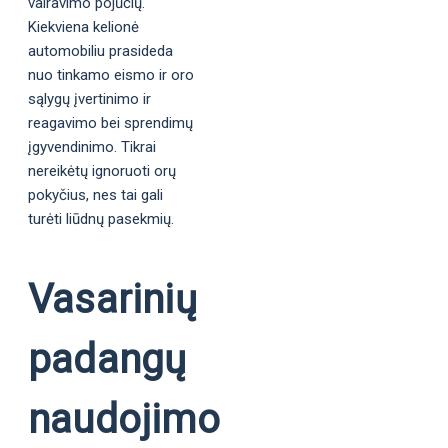
vairavimo pojūčių.
Kiekviena kelionė
automobiliu prasideda
nuo tinkamo eismo ir oro
sąlygų įvertinimo ir
reagavimo bei sprendimų
įgyvendinimo. Tikrai
nereikėtų ignoruoti orų
pokyčius, nes tai gali
turėti liūdnų pasekmių.
Vasarinių
padangų
naudojimo