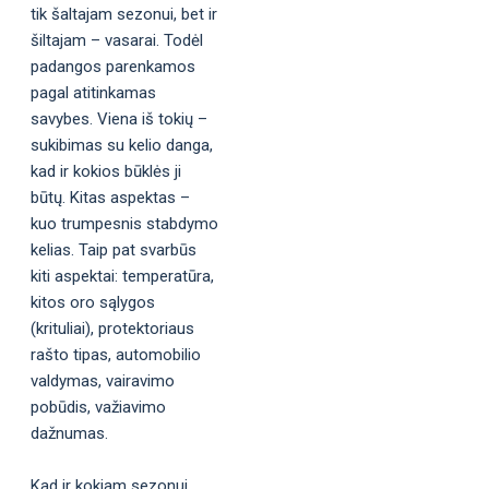
tik šaltajam sezonui, bet ir
šiltajam – vasarai. Todėl
padangos parenkamos
pagal atitinkamas
savybes. Viena iš tokių –
sukibimas su kelio danga,
kad ir kokios būklės ji
būtų. Kitas aspektas –
kuo trumpesnis stabdymo
kelias. Taip pat svarbūs
kiti aspektai: temperatūra,
kitos oro sąlygos
(krituliai), protektoriaus
rašto tipas, automobilio
valdymas, vairavimo
pobūdis, važiavimo
dažnumas.
Kad ir kokiam sezonui