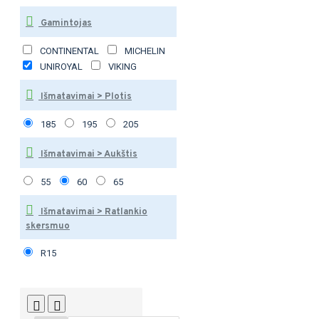
Gamintojas
CONTINENTAL
MICHELIN
UNIROYAL
VIKING
Išmatavimai > Plotis
185
195
205
Išmatavimai > Aukštis
55
60
65
Išmatavimai > Ratlankio
skersmuo
R15