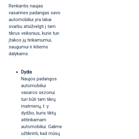
Renkantis naujas
vasarines padangas savo
automobiliui yra labai
svarbu atsižvelgti į tam
tikrus veiksnius, kurie turi
įtakos jų tinkamumui,
saugumui ir kitiems
dalykams.
Dydis
Naujos padangos
automobiliui
vasaros sezonui
turi būti tam tikrų
matmenų, t. y.
dydžio, kuris tiktų
atitinkamam
automobiliui. Galime
užtikrinti, kad mūsų