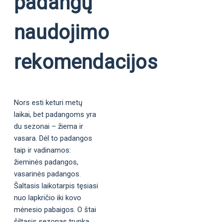
padangų
naudojimo
rekomendacijos
Nors esti keturi metų
laikai, bet padangoms yra
du sezonai – žiema ir
vasara. Dėl to padangos
taip ir vadinamos:
žieminės padangos,
vasarinės padangos.
Šaltasis laikotarpis tęsiasi
nuo lapkričio iki kovo
mėnesio pabaigos. O štai
šiltasis sezonas trunka