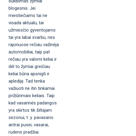
sukibimas žymiai
blogesnis. Jei
miestiečiams tai ne
visada aktualu, tai
užmiesčio gyventojams
tai yra labai svarbu, nes
rajonuose rečiau važinėja
automobiliai, taip pat
rečiau yra valomi keliai ir
dėl to žymiai greičiau
keliai būna apsnigti ir
aplediję. Tad tenka
važiuoti ne itin tinkamai
prižiūrimais keliais. Taip
kad vasarinės padangos
yra skirtos tik šiltajam
sezonui, t. y. pavasario
antrai pusei, vasarai,
rudens pradžiai.