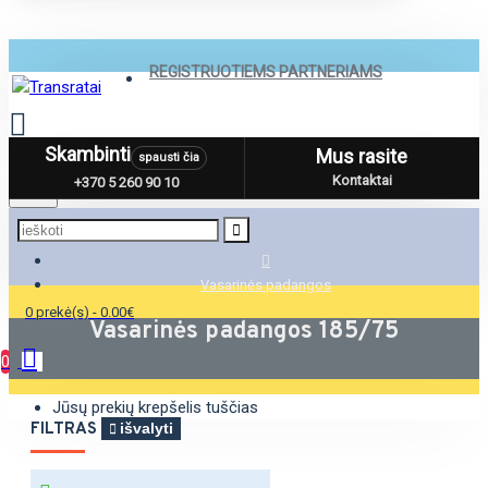
REGISTRUOTIEMS PARTNERIAMS
Skambinti
Mus rasite
spausti čia
Menu
Kontaktai
+370 5 260 90 10
Vasarinės padangos
0 prekė(s) - 0.00€
Vasarinės padangos 185/75
0
Jūsų prekių krepšelis tuščias
FILTRAS
išvalyti