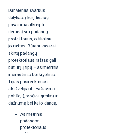
Dar vienas svarbus
dalykas, į kurį tiesiog
privaloma atkreipti
dėmesį yra padangų
protektorius, o tiksliau –
jo raštas. Būtent vasarai
skirtų padangų
protektoriaus raštas gali
būti trijų tipų – asimetrinis
ir simetrinis bei kryptinis.
Tipas pasirenkamas
atsižvelgiant į važiavimo
pobūdį (įpročiai, greitis) ir
dažnumą bei kelio dangą.
Asimetrinis
padangos
protektoriaus