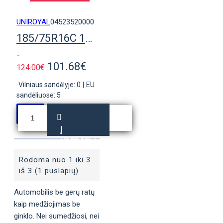
UNIROYAL
04523520000
185/75R16C 104R Uniroyal Rain Max 5
..
101.68€
124.00€
Vilniaus sandėlyje: 0
|
EU
sandėliuose: 5
Į
KREPŠELĮ
Rodoma nuo 1 iki 3
iš 3 (1 puslapių)
Automobilis be gerų ratų
kaip medžiojimas be
ginklo. Nei sumedžiosi, nei