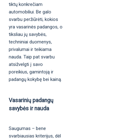
tiktų konkrečiam
automobiliui. Be galo
svarbu peržiūrėti, kokios
yra vasarinės padangos, o
tiksliau jų savybės,
techniniai duomenys,
privalumai ir teikiama
nauda. Taip pat svarbu
atsižvelgti į savo
poreikius, gamintoją ir
padangų kokybę bei kainą.
Vasarinių padangų
savybės ir nauda
Saugumas – bene
svarbiausias kriterijus, dėl