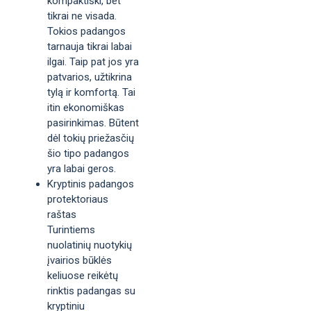
kompaktiški, bet
tikrai ne visada.
Tokios padangos
tarnauja tikrai labai
ilgai. Taip pat jos yra
patvarios, užtikrina
tylą ir komfortą. Tai
itin ekonomiškas
pasirinkimas. Būtent
dėl tokių priežasčių
šio tipo padangos
yra labai geros.
Kryptinis padangos
protektoriaus
raštas
Turintiems
nuolatinių nuotykių
įvairios būklės
keliuose reikėtų
rinktis padangas su
kryptiniu