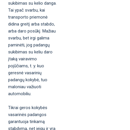
sukibimas su kelio danga.
Tai ypač svarbu, kai
transporto priemonė
didina greitį arba stabdo,
arba daro posūkį. Mažiau
svarbu, bet irgi galima
paminėti, jog padangų
sukibimas su keliu daro
įtaką vairavimo
pojūčiams, t. y. kuo
geresnė vasarinių
padangų kokybė, tuo
maloniau važiuoti
automobiliu.
Tikrai geros kokybės
vasarinės padangos
garantuoja tinkamą
stabdymą, net jeigu ir yra