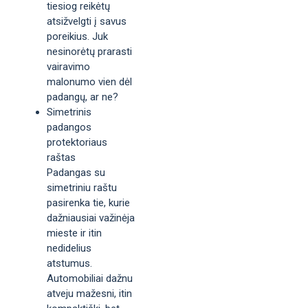
tiesiog reikėtų
atsižvelgti į savus
poreikius. Juk
nesinorėtų prarasti
vairavimo
malonumo vien dėl
padangų, ar ne?
Simetrinis
padangos
protektoriaus
raštas
Padangas su
simetriniu raštu
pasirenka tie, kurie
dažniausiai važinėja
mieste ir itin
nedidelius
atstumus.
Automobiliai dažnu
atveju mažesni, itin