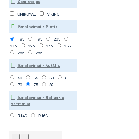
Gamintojas
UNIROYAL
VIKING
Išmatavimai > Plotis
185
195
205
215
225
245
255
265
285
Išmatavimai > Aukštis
50
55
60
65
70
75
82
Išmatavimai > Ratlankio
skersmuo
R14C
R16C