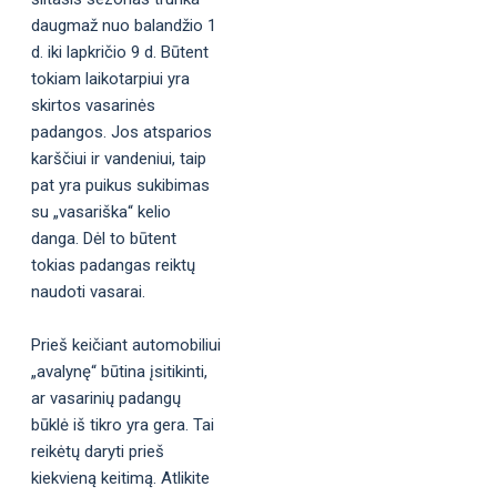
daugmaž nuo balandžio 1
d. iki lapkričio 9 d. Būtent
tokiam laikotarpiui yra
skirtos vasarinės
padangos. Jos atsparios
karščiui ir vandeniui, taip
pat yra puikus sukibimas
su „vasariška“ kelio
danga. Dėl to būtent
tokias padangas reiktų
naudoti vasarai.
Prieš keičiant automobiliui
„avalynę“ būtina įsitikinti,
ar vasarinių padangų
būklė iš tikro yra gera. Tai
reikėtų daryti prieš
kiekvieną keitimą. Atlikite