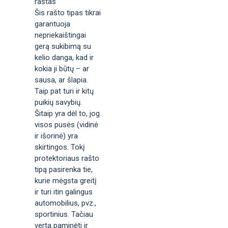
raštas
Šis rašto tipas tikrai
garantuoja
nepriekaištingai
gerą sukibimą su
kelio danga, kad ir
kokia ji būtų – ar
sausa, ar šlapia.
Taip pat turi ir kitų
puikių savybių.
Šitaip yra dėl to, jog
visos pusės (vidinė
ir išorinė) yra
skirtingos. Tokį
protektoriaus rašto
tipą pasirenka tie,
kurie mėgsta greitį
ir turi itin galingus
automobilius, pvz.,
sportinius. Tačiau
verta paminėti ir