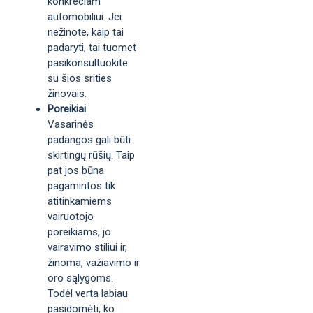
konkrečiam
automobiliui. Jei
nežinote, kaip tai
padaryti, tai tuomet
pasikonsultuokite
su šios srities
žinovais.
Poreikiai
Vasarinės
padangos gali būti
skirtingų rūšių. Taip
pat jos būna
pagamintos tik
atitinkamiems
vairuotojo
poreikiams, jo
vairavimo stiliui ir,
žinoma, važiavimo ir
oro sąlygoms.
Todėl verta labiau
pasidomėti, ko