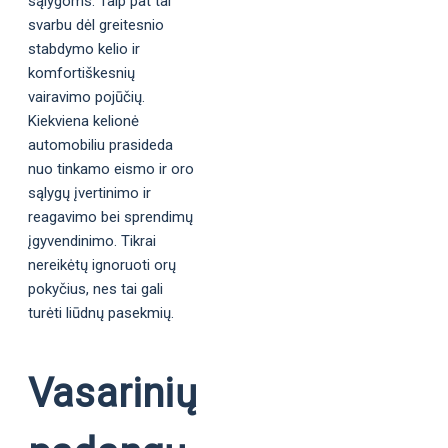
sąlygoms. Taip pat tai
svarbu dėl greitesnio
stabdymo kelio ir
komfortiškesnių
vairavimo pojūčių.
Kiekviena kelionė
automobiliu prasideda
nuo tinkamo eismo ir oro
sąlygų įvertinimo ir
reagavimo bei sprendimų
įgyvendinimo. Tikrai
nereikėtų ignoruoti orų
pokyčius, nes tai gali
turėti liūdnų pasekmių.
Vasarinių