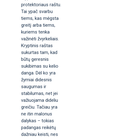
protektoriaus raštu.
Tai ypač svarbu
tiems, kas mėgsta
greitį arba tiems,
kuriems tenka
važinėti žvyrkeliais.
Kryptinis raštas
sukurtas tam, kad
būtų geresnis
sukibimas su kelio
danga. Dėl ko yra
žymiai didesnis
saugumas ir
stabilumas, net jei
važiuojama dideliu
greičiu. Tačiau yra
ne itin malonus
dalykas – tokias
padangas reikėtų
dažniau keisti, nes