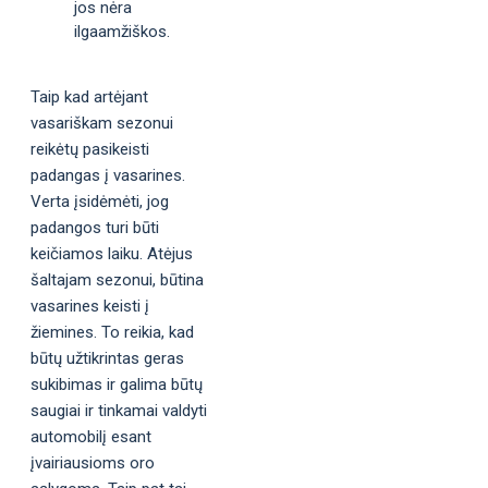
jos nėra
ilgaamžiškos.
Taip kad artėjant
vasariškam sezonui
reikėtų pasikeisti
padangas į vasarines.
Verta įsidėmėti, jog
padangos turi būti
keičiamos laiku. Atėjus
šaltajam sezonui, būtina
vasarines keisti į
žiemines. To reikia, kad
būtų užtikrintas geras
sukibimas ir galima būtų
saugiai ir tinkamai valdyti
automobilį esant
įvairiausioms oro