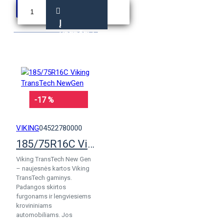
Į
KREPŠELĮ
-17 %
VIKING
04522780000
185/75R16C Viking TransTech NewGen
Viking TransTech New Gen
– naujesnės kartos Viking
TransTech gaminys.
Padangos skirtos
furgonams ir lengviesiems
krovininiams
automobiliams. Jos