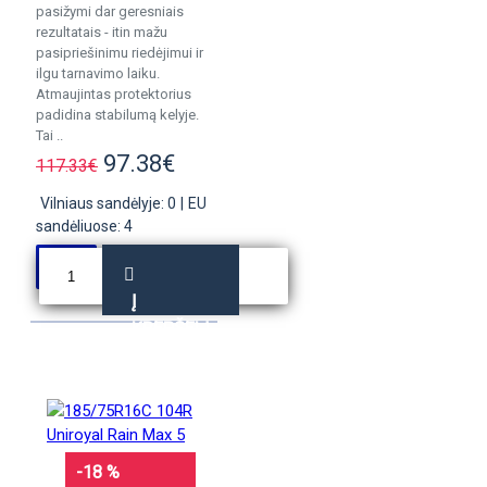
pasižymi dar geresniais
rezultatais - itin mažu
pasipriešinimu riedėjimui ir
ilgu tarnavimo laiku.
Atmaujintas protektorius
padidina stabilumą kelyje.
Tai ..
97.38€
117.33€
Vilniaus sandėlyje: 0
|
EU
sandėliuose: 4
Į
KREPŠELĮ
-18 %