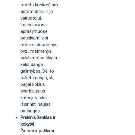
reikėtų konkrečiam
automobiliui ir jo
vairuotojui.
Techniniuose
aprašymuose
pateikiami visi
reikiami duomenys,
pvz., matmenys,
sukibimo su šlapia
kelio danga
galimybės. Dėl to
reikėtų nuspręsti,
pagal kokius
svarbiausius
kriterijus teks
išsirinkti naujas
padangas.
Prekinis ženklas ir
kokybė
Žinomi ir patikimi