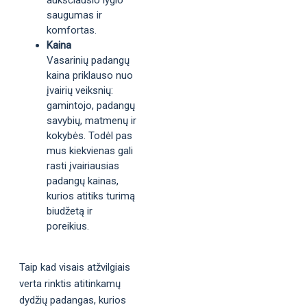
aukščiausio lygio
saugumas ir
komfortas.
Kaina
Vasarinių padangų
kaina priklauso nuo
įvairių veiksnių:
gamintojo, padangų
savybių, matmenų ir
kokybės. Todėl pas
mus kiekvienas gali
rasti įvairiausias
padangų kainas,
kurios atitiks turimą
biudžetą ir
poreikius.
Taip kad visais atžvilgiais
verta rinktis atitinkamų
dydžių padangas, kurios