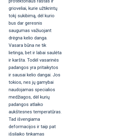
protektoriaus raštas ir
grioveliai, kurie užtikrintų
tokį sukibimą, dėl kurio
bus dar geresnis
saugumas važiuojant
drėgna kelio danga.
Vasara būna ne tik
lietinga, bet ir labai saulėta
ir karšta. Todėl vasarinės
padangos yra pritaikytos
ir sausai kelio dangai. Jos
tokios, nes jų gamybai
naudojamas specialios
medžiagos, dėl kurių
padangos atlaiko
aukštesnes temperatūras.
Tad išvengiama
deformacijos ir taip pat
išsilaiko tinkamas