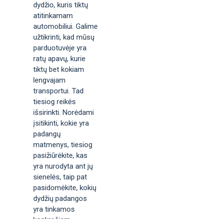
dydžio, kuris tiktų
atitinkamam
automobiliui. Galime
užtikrinti, kad mūsų
parduotuvėje yra
ratų apavų, kurie
tiktų bet kokiam
lengvajam
transportui. Tad
tiesiog reikės
išsirinkti. Norėdami
įsitikinti, kokie yra
padangų
matmenys, tiesiog
pasižiūrėkite, kas
yra nurodyta ant jų
sienelės, taip pat
pasidomėkite, kokių
dydžių padangos
yra tinkamos