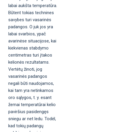
labai aukšta temperatūra.
Būtent tokias technines
savybes turi vasarinės
padangos. O juk jos yra
labai svarbios, ypač
avarinėse situacijose, kai
kiekvienas stabdymo
centimetras turi įtakos
kelionės rezultatams.
Vertėtų žinoti, jog
vasarinės padangos
negali būti naudojamos,
kai tam yra netinkamos
oro sąlygos, t. y. esant
žemai temperatūrai kelio
paviršius pasidengęs
sniegu ar net ledu. Todėl,
kad tokių padangų