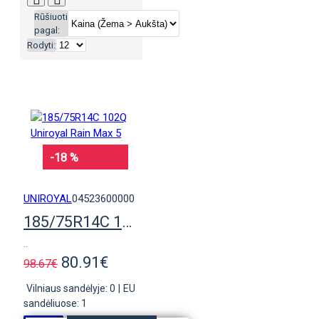
Rūšiuoti
pagal:
Rodyti:
-18 %
UNIROYAL
04523600000
185/75R14C 102Q Uniroyal Rain Max 5
..
80.91€
98.67€
Vilniaus sandėlyje: 0
|
EU
sandėliuose: 1