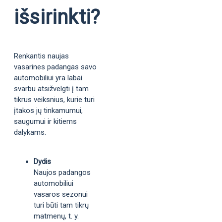
išsirinkti?
Renkantis naujas
vasarines padangas savo
automobiliui yra labai
svarbu atsižvelgti į tam
tikrus veiksnius, kurie turi
įtakos jų tinkamumui,
saugumui ir kitiems
dalykams.
Dydis
Naujos padangos
automobiliui
vasaros sezonui
turi būti tam tikrų
matmenų, t. y.