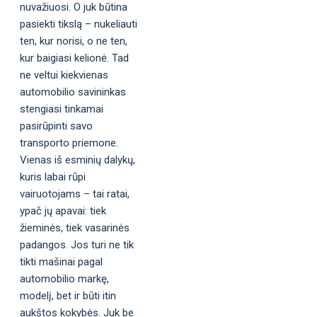
nuvažiuosi. O juk būtina
pasiekti tikslą – nukeliauti
ten, kur norisi, o ne ten,
kur baigiasi kelionė. Tad
ne veltui kiekvienas
automobilio savininkas
stengiasi tinkamai
pasirūpinti savo
transporto priemone.
Vienas iš esminių dalykų,
kuris labai rūpi
vairuotojams – tai ratai,
ypač jų apavai: tiek
žieminės, tiek vasarinės
padangos. Jos turi ne tik
tikti mašinai pagal
automobilio markę,
modelį, bet ir būti itin
aukštos kokybės. Juk be