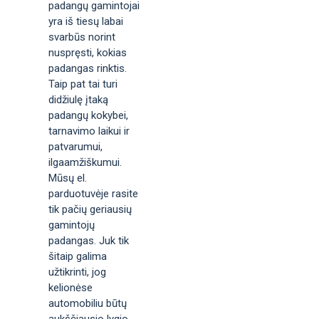
padangų gamintojai
yra iš tiesų labai
svarbūs norint
nuspręsti, kokias
padangas rinktis.
Taip pat tai turi
didžiulę įtaką
padangų kokybei,
tarnavimo laikui ir
patvarumui,
ilgaamžiškumui.
Mūsų el.
parduotuvėje rasite
tik pačių geriausių
gamintojų
padangas. Juk tik
šitaip galima
užtikrinti, jog
kelionėse
automobiliu būtų