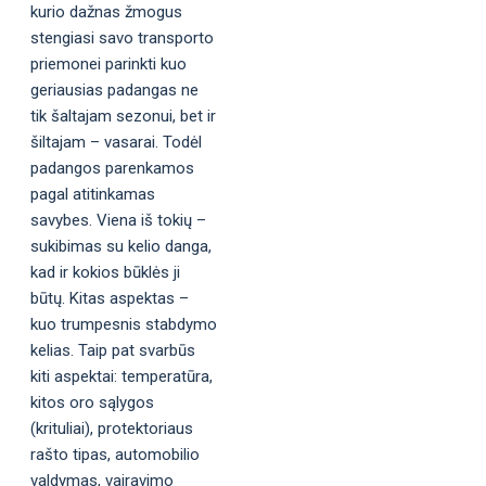
kurio dažnas žmogus
stengiasi savo transporto
priemonei parinkti kuo
geriausias padangas ne
tik šaltajam sezonui, bet ir
šiltajam – vasarai. Todėl
padangos parenkamos
pagal atitinkamas
savybes. Viena iš tokių –
sukibimas su kelio danga,
kad ir kokios būklės ji
būtų. Kitas aspektas –
kuo trumpesnis stabdymo
kelias. Taip pat svarbūs
kiti aspektai: temperatūra,
kitos oro sąlygos
(krituliai), protektoriaus
rašto tipas, automobilio
valdymas, vairavimo