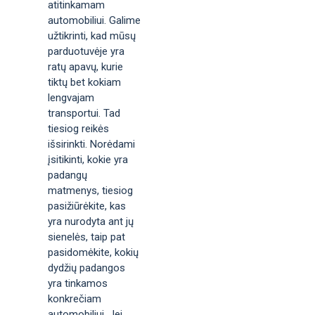
atitinkamam
automobiliui. Galime
užtikrinti, kad mūsų
parduotuvėje yra
ratų apavų, kurie
tiktų bet kokiam
lengvajam
transportui. Tad
tiesiog reikės
išsirinkti. Norėdami
įsitikinti, kokie yra
padangų
matmenys, tiesiog
pasižiūrėkite, kas
yra nurodyta ant jų
sienelės, taip pat
pasidomėkite, kokių
dydžių padangos
yra tinkamos
konkrečiam
automobiliui. Jei