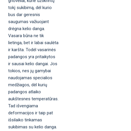
grioveliai, kurie užtikrintų
tokį sukibimą, dėl kurio
bus dar geresnis
saugumas važiuojant
drėgna kelio danga.
Vasara būna ne tik
lietinga, bet ir labai saulėta
ir karšta. Todėl vasarinės
padangos yra pritaikytos
ir sausai kelio dangai. Jos
tokios, nes jų gamybai
naudojamas specialios
medžiagos, dėl kurių
padangos atlaiko
aukštesnes temperatūras.
Tad išvengiama
deformacijos ir taip pat
išsilaiko tinkamas
sukibimas su kelio danga.