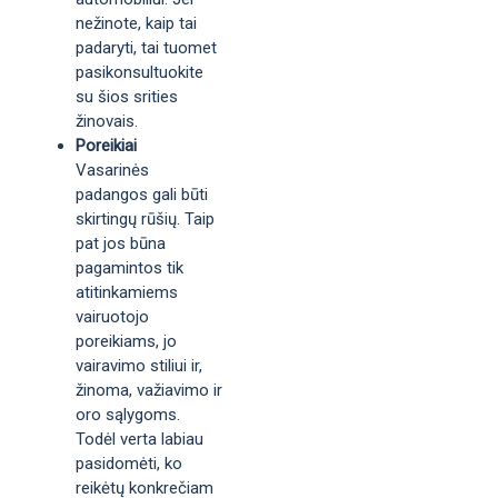
nežinote, kaip tai
padaryti, tai tuomet
pasikonsultuokite
su šios srities
žinovais.
Poreikiai
Vasarinės
padangos gali būti
skirtingų rūšių. Taip
pat jos būna
pagamintos tik
atitinkamiems
vairuotojo
poreikiams, jo
vairavimo stiliui ir,
žinoma, važiavimo ir
oro sąlygoms.
Todėl verta labiau
pasidomėti, ko
reikėtų konkrečiam