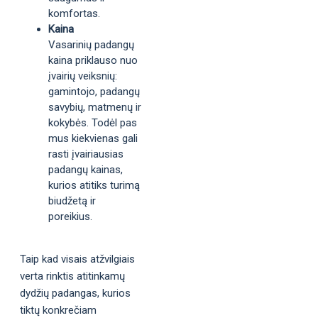
komfortas.
Kaina
Vasarinių padangų
kaina priklauso nuo
įvairių veiksnių:
gamintojo, padangų
savybių, matmenų ir
kokybės. Todėl pas
mus kiekvienas gali
rasti įvairiausias
padangų kainas,
kurios atitiks turimą
biudžetą ir
poreikius.
Taip kad visais atžvilgiais
verta rinktis atitinkamų
dydžių padangas, kurios
tiktų konkrečiam