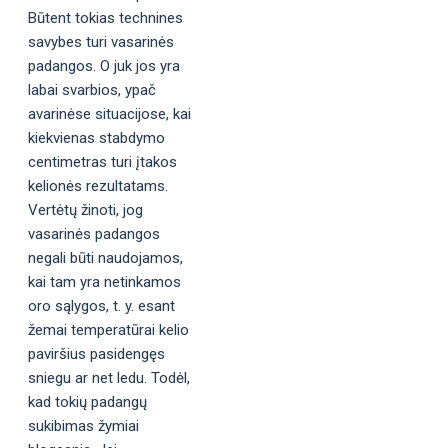
Būtent tokias technines
savybes turi vasarinės
padangos. O juk jos yra
labai svarbios, ypač
avarinėse situacijose, kai
kiekvienas stabdymo
centimetras turi įtakos
kelionės rezultatams.
Vertėtų žinoti, jog
vasarinės padangos
negali būti naudojamos,
kai tam yra netinkamos
oro sąlygos, t. y. esant
žemai temperatūrai kelio
paviršius pasidengęs
sniegu ar net ledu. Todėl,
kad tokių padangų
sukibimas žymiai