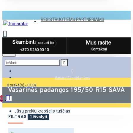
REGISTRUOTIEMS PARTNERIAMS
Skambinti
Mus rasite
spausti čia
Menu
Kontaktai
+370 5 260 90 10
Vasarinės padangos
0 prekė(s) - 0.00€
Vasarinės padangos 195/50 R15 SAVA
0
Jūsų prekių krepšelis tuščias
FILTRAS
išvalyti