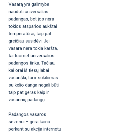
Vasarą yra galimybė
naudoti universalias
padangas, bet jos nėra
tokios atsparios aukštai
temperatūrai, taip pat
greičiau susidėvi. Jei
vasara nėra tokia karšta,
tai tuomet universalios
padangos tinka. Tačiau,
kai orai iš tiesų labai
vasariški, tai ir sukibimas
su kelio danga negali būti
taip pat geras kaip ir
vasarinių padangų.
Padangos vasaros
sezonui – gera kaina
perkant su akcija internetu