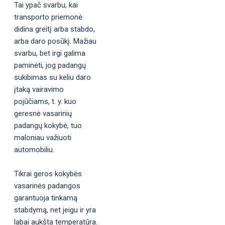
Tai ypač svarbu, kai
transporto priemonė
didina greitį arba stabdo,
arba daro posūkį. Mažiau
svarbu, bet irgi galima
paminėti, jog padangų
sukibimas su keliu daro
įtaką vairavimo
pojūčiams, t. y. kuo
geresnė vasarinių
padangų kokybė, tuo
maloniau važiuoti
automobiliu.
Tikrai geros kokybės
vasarinės padangos
garantuoja tinkamą
stabdymą, net jeigu ir yra
labai aukšta temperatūra.