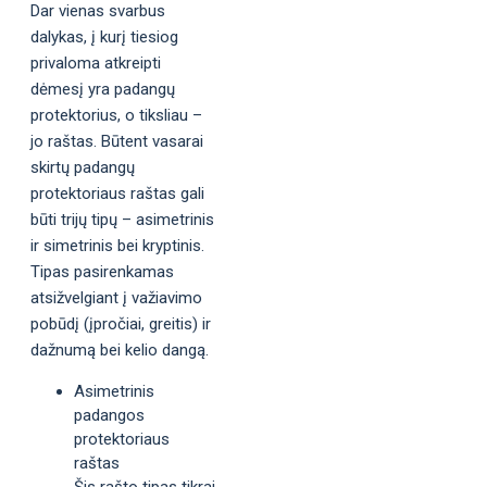
Dar vienas svarbus
dalykas, į kurį tiesiog
privaloma atkreipti
dėmesį yra padangų
protektorius, o tiksliau –
jo raštas. Būtent vasarai
skirtų padangų
protektoriaus raštas gali
būti trijų tipų – asimetrinis
ir simetrinis bei kryptinis.
Tipas pasirenkamas
atsižvelgiant į važiavimo
pobūdį (įpročiai, greitis) ir
dažnumą bei kelio dangą.
Asimetrinis
padangos
protektoriaus
raštas
Šis rašto tipas tikrai