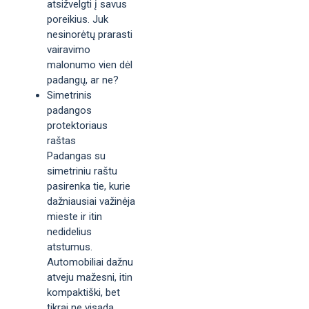
atsižvelgti į savus
poreikius. Juk
nesinorėtų prarasti
vairavimo
malonumo vien dėl
padangų, ar ne?
Simetrinis
padangos
protektoriaus
raštas
Padangas su
simetriniu raštu
pasirenka tie, kurie
dažniausiai važinėja
mieste ir itin
nedidelius
atstumus.
Automobiliai dažnu
atveju mažesni, itin
kompaktiški, bet
tikrai ne visada.