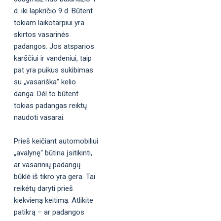
d. iki lapkričio 9 d. Būtent
tokiam laikotarpiui yra
skirtos vasarinės
padangos. Jos atsparios
karščiui ir vandeniui, taip
pat yra puikus sukibimas
su „vasariška“ kelio
danga. Dėl to būtent
tokias padangas reiktų
naudoti vasarai.
Prieš keičiant automobiliui
„avalynę“ būtina įsitikinti,
ar vasarinių padangų
būklė iš tikro yra gera. Tai
reikėtų daryti prieš
kiekvieną keitimą. Atlikite
patikrą – ar padangos