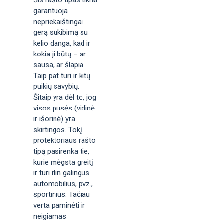
garantuoja
nepriekaištingai
gerą sukibimą su
kelio danga, kad ir
kokia ji būtų – ar
sausa, ar šlapia.
Taip pat turi ir kitų
puikių savybių.
Šitaip yra dėl to, jog
visos pusės (vidinė
ir išorinė) yra
skirtingos. Tokį
protektoriaus rašto
tipą pasirenka tie,
kurie mėgsta greitį
ir turi itin galingus
automobilius, pvz.,
sportinius. Tačiau
verta paminėti ir
neigiamas