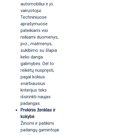
automobiliui ir jo
vairuotojui.
Techniniuose
aprašymuose
pateikiami visi
reikiami duomenys,
pvz., matmenys,
sukibimo su šlapia
kelio danga
galimybės. Dėl to
reikėtų nuspręsti,
pagal kokius
svarbiausius
kriterijus teks
išsirinkti naujas
padangas.
Prekinis ženklas ir
kokybė
Žinomi ir patikimi
padangų gamintojai