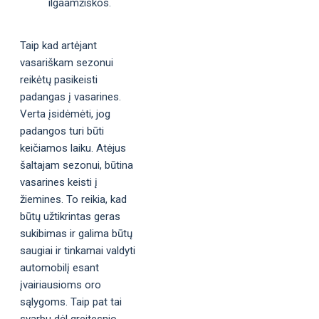
ilgaamžiškos.
Taip kad artėjant
vasariškam sezonui
reikėtų pasikeisti
padangas į vasarines.
Verta įsidėmėti, jog
padangos turi būti
keičiamos laiku. Atėjus
šaltajam sezonui, būtina
vasarines keisti į
žiemines. To reikia, kad
būtų užtikrintas geras
sukibimas ir galima būtų
saugiai ir tinkamai valdyti
automobilį esant
įvairiausioms oro
sąlygoms. Taip pat tai
svarbu dėl greitesnio