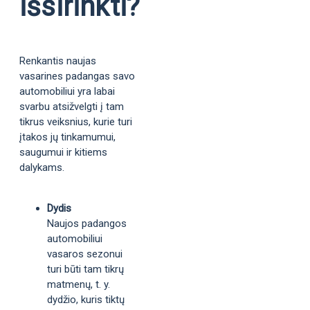
išsirinkti?
Renkantis naujas
vasarines padangas savo
automobiliui yra labai
svarbu atsižvelgti į tam
tikrus veiksnius, kurie turi
įtakos jų tinkamumui,
saugumui ir kitiems
dalykams.
Dydis
Naujos padangos
automobiliui
vasaros sezonui
turi būti tam tikrų
matmenų, t. y.
dydžio, kuris tiktų