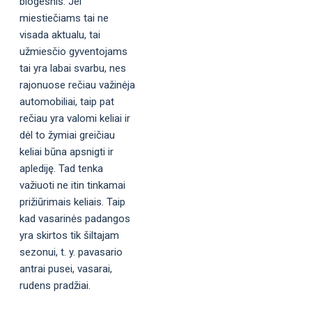
blogesnis. Jei
miestiečiams tai ne
visada aktualu, tai
užmiesčio gyventojams
tai yra labai svarbu, nes
rajonuose rečiau važinėja
automobiliai, taip pat
rečiau yra valomi keliai ir
dėl to žymiai greičiau
keliai būna apsnigti ir
aplediję. Tad tenka
važiuoti ne itin tinkamai
prižiūrimais keliais. Taip
kad vasarinės padangos
yra skirtos tik šiltajam
sezonui, t. y. pavasario
antrai pusei, vasarai,
rudens pradžiai.