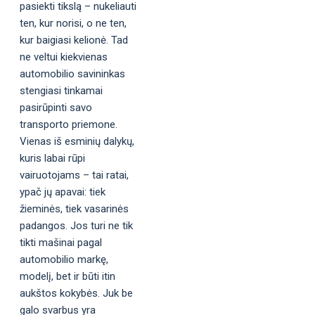
pasiekti tikslą – nukeliauti
ten, kur norisi, o ne ten,
kur baigiasi kelionė. Tad
ne veltui kiekvienas
automobilio savininkas
stengiasi tinkamai
pasirūpinti savo
transporto priemone.
Vienas iš esminių dalykų,
kuris labai rūpi
vairuotojams – tai ratai,
ypač jų apavai: tiek
žieminės, tiek vasarinės
padangos. Jos turi ne tik
tikti mašinai pagal
automobilio markę,
modelį, bet ir būti itin
aukštos kokybės. Juk be
galo svarbus yra