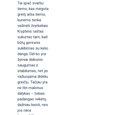
Tai ypač svarbu
tiems, kas mėgsta
greitį arba tiems,
kuriems tenka
važinėti žvyrkeliais.
Kryptinis raštas
sukurtas tam, kad
būtų geresnis
sukibimas su kelio
danga. Dėl ko yra
žymiai didesnis
saugumas ir
stabilumas, net jei
važiuojama dideliu
greičiu. Tačiau yra
ne itin malonus
dalykas – tokias
padangas reikėtų
dažniau keisti, nes
jos nėra