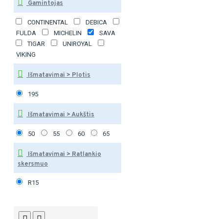
Gamintojas
CONTINENTAL
DEBICA
FULDA
MICHELIN
SAVA
TIGAR
UNIROYAL
VIKING
Išmatavimai > Plotis
195
Išmatavimai > Aukštis
50
55
60
65
Išmatavimai > Ratlankio
skersmuo
R15