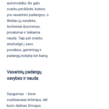
automobiliui. Be galo
svarbu peržiūrėti, kokios
yra vasarinės padangos, o
tiksliau jų savybės,
techniniai duomenys,
privalumai ir teikiama
nauda. Taip pat svarbu
atsižvelgti į savo
poreikius, gamintoją ir
padangų kokybę bei kainą.
Vasarinių padangų
savybės ir nauda
Saugumas – bene
svarbiausias kriterijus, dėl
kurio dažnas žmogus