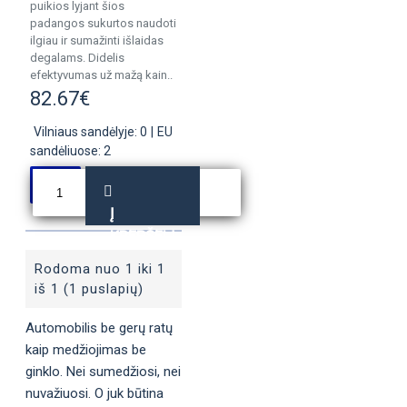
puikios lyjant šios
padangos sukurtos naudoti
ilgiau ir sumažinti išlaidas
degalams. Didelis
efektyvumas už mažą kain..
82.67€
Vilniaus sandėlyje: 0
|
EU
sandėliuose: 2
Į
KREPŠELĮ
Rodoma nuo 1 iki 1
iš 1 (1 puslapių)
Automobilis be gerų ratų
kaip medžiojimas be
ginklo. Nei sumedžiosi, nei
nuvažiuosi. O juk būtina