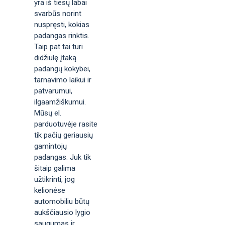
yra iš tiesų labai
svarbūs norint
nuspręsti, kokias
padangas rinktis.
Taip pat tai turi
didžiulę įtaką
padangų kokybei,
tarnavimo laikui ir
patvarumui,
ilgaamžiškumui.
Mūsų el.
parduotuvėje rasite
tik pačių geriausių
gamintojų
padangas. Juk tik
šitaip galima
užtikrinti, jog
kelionėse
automobiliu būtų
aukščiausio lygio
saugumas ir