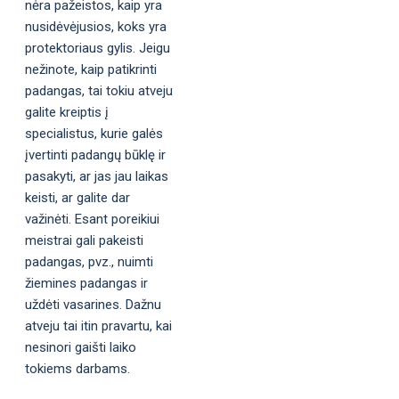
nėra pažeistos, kaip yra
nusidėvėjusios, koks yra
protektoriaus gylis. Jeigu
nežinote, kaip patikrinti
padangas, tai tokiu atveju
galite kreiptis į
specialistus, kurie galės
įvertinti padangų būklę ir
pasakyti, ar jas jau laikas
keisti, ar galite dar
važinėti. Esant poreikiui
meistrai gali pakeisti
padangas, pvz., nuimti
žiemines padangas ir
uždėti vasarines. Dažnu
atveju tai itin pravartu, kai
nesinori gaišti laiko
tokiems darbams.