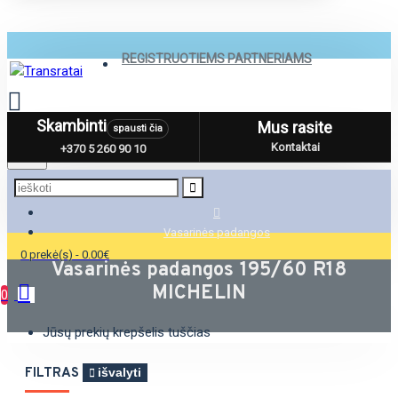
REGISTRUOTIEMS PARTNERIAMS
Skambinti
Mus rasite
spausti čia
Menu
Kontaktai
+370 5 260 90 10
Vasarinės padangos
0 prekė(s) - 0.00€
Vasarinės padangos 195/60 R18
MICHELIN
0
Jūsų prekių krepšelis tuščias
FILTRAS
išvalyti