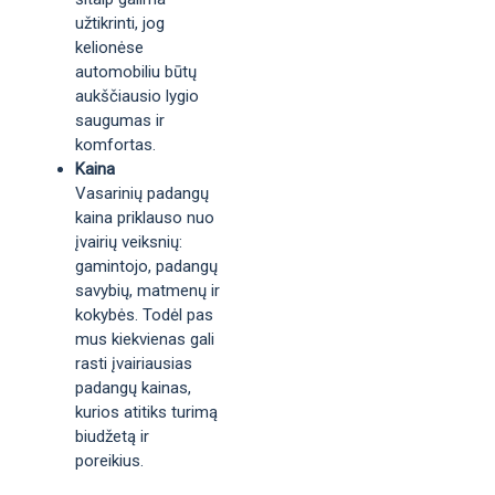
užtikrinti, jog
kelionėse
automobiliu būtų
aukščiausio lygio
saugumas ir
komfortas.
Kaina
Vasarinių padangų
kaina priklauso nuo
įvairių veiksnių:
gamintojo, padangų
savybių, matmenų ir
kokybės. Todėl pas
mus kiekvienas gali
rasti įvairiausias
padangų kainas,
kurios atitiks turimą
biudžetą ir
poreikius.