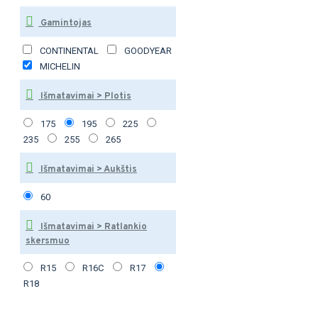
Gamintojas
CONTINENTAL
GOODYEAR
MICHELIN
Išmatavimai > Plotis
175
195
225
235
255
265
Išmatavimai > Aukštis
60
Išmatavimai > Ratlankio
skersmuo
R15
R16C
R17
R18