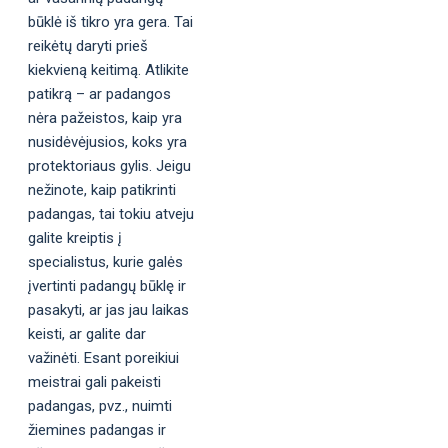
būklė iš tikro yra gera. Tai
reikėtų daryti prieš
kiekvieną keitimą. Atlikite
patikrą – ar padangos
nėra pažeistos, kaip yra
nusidėvėjusios, koks yra
protektoriaus gylis. Jeigu
nežinote, kaip patikrinti
padangas, tai tokiu atveju
galite kreiptis į
specialistus, kurie galės
įvertinti padangų būklę ir
pasakyti, ar jas jau laikas
keisti, ar galite dar
važinėti. Esant poreikiui
meistrai gali pakeisti
padangas, pvz., nuimti
žiemines padangas ir