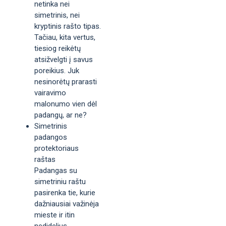
netinka nei
simetrinis, nei
kryptinis rašto tipas.
Tačiau, kita vertus,
tiesiog reikėtų
atsižvelgti į savus
poreikius. Juk
nesinorėtų prarasti
vairavimo
malonumo vien dėl
padangų, ar ne?
Simetrinis
padangos
protektoriaus
raštas
Padangas su
simetriniu raštu
pasirenka tie, kurie
dažniausiai važinėja
mieste ir itin
nedidelius