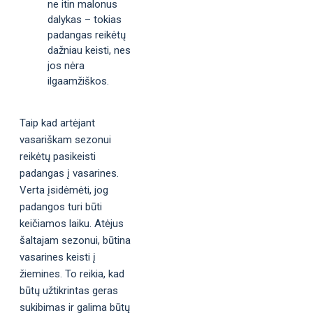
ne itin malonus
dalykas – tokias
padangas reikėtų
dažniau keisti, nes
jos nėra
ilgaamžiškos.
Taip kad artėjant
vasariškam sezonui
reikėtų pasikeisti
padangas į vasarines.
Verta įsidėmėti, jog
padangos turi būti
keičiamos laiku. Atėjus
šaltajam sezonui, būtina
vasarines keisti į
žiemines. To reikia, kad
būtų užtikrintas geras
sukibimas ir galima būtų