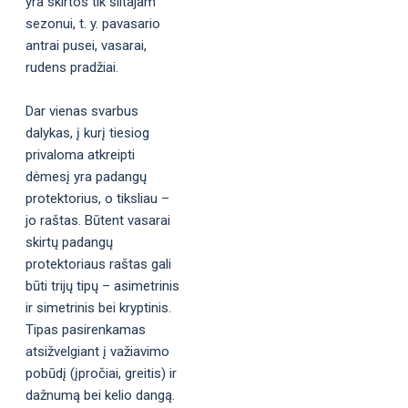
yra skirtos tik šiltajam
sezonui, t. y. pavasario
antrai pusei, vasarai,
rudens pradžiai.
Dar vienas svarbus
dalykas, į kurį tiesiog
privaloma atkreipti
dėmesį yra padangų
protektorius, o tiksliau –
jo raštas. Būtent vasarai
skirtų padangų
protektoriaus raštas gali
būti trijų tipų – asimetrinis
ir simetrinis bei kryptinis.
Tipas pasirenkamas
atsižvelgiant į važiavimo
pobūdį (įpročiai, greitis) ir
dažnumą bei kelio dangą.