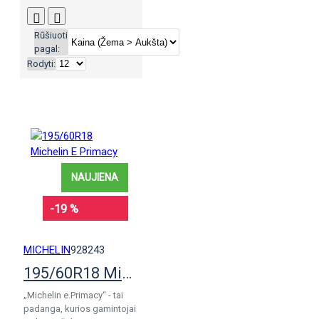
Rūšiuoti
pagal:
Rodyti:
NAUJIENA
-19 %
MICHELIN
928243
195/60R18 Michelin E Primacy
„Michelin e.Primacy“ - tai
padanga, kurios gamintojai