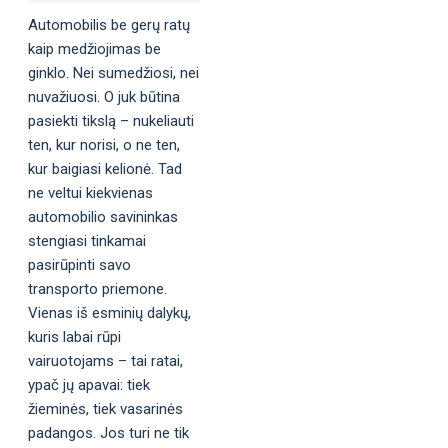
Automobilis be gerų ratų
kaip medžiojimas be
ginklo. Nei sumedžiosi, nei
nuvažiuosi. O juk būtina
pasiekti tikslą – nukeliauti
ten, kur norisi, o ne ten,
kur baigiasi kelionė. Tad
ne veltui kiekvienas
automobilio savininkas
stengiasi tinkamai
pasirūpinti savo
transporto priemone.
Vienas iš esminių dalykų,
kuris labai rūpi
vairuotojams – tai ratai,
ypač jų apavai: tiek
žieminės, tiek vasarinės
padangos. Jos turi ne tik