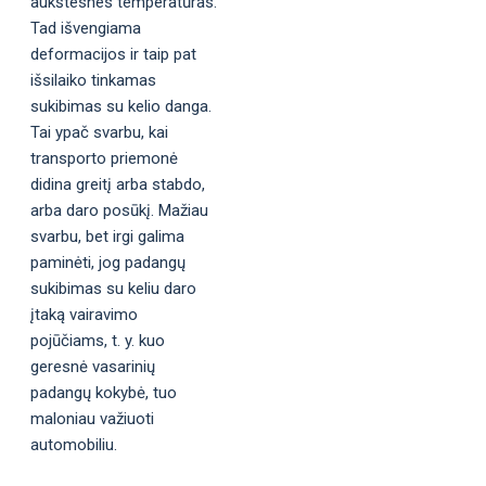
aukštesnes temperatūras.
Tad išvengiama
deformacijos ir taip pat
išsilaiko tinkamas
sukibimas su kelio danga.
Tai ypač svarbu, kai
transporto priemonė
didina greitį arba stabdo,
arba daro posūkį. Mažiau
svarbu, bet irgi galima
paminėti, jog padangų
sukibimas su keliu daro
įtaką vairavimo
pojūčiams, t. y. kuo
geresnė vasarinių
padangų kokybė, tuo
maloniau važiuoti
automobiliu.