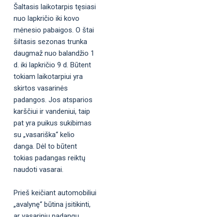
Šaltasis laikotarpis tęsiasi
nuo lapkričio iki kovo
mėnesio pabaigos. O štai
šiltasis sezonas trunka
daugmaž nuo balandžio 1
d. iki lapkričio 9 d. Būtent
tokiam laikotarpiui yra
skirtos vasarinės
padangos. Jos atsparios
karščiui ir vandeniui, taip
pat yra puikus sukibimas
su „vasariška“ kelio
danga. Dėl to būtent
tokias padangas reiktų
naudoti vasarai.
Prieš keičiant automobiliui
„avalynę“ būtina įsitikinti,
ar vasarinių padangų