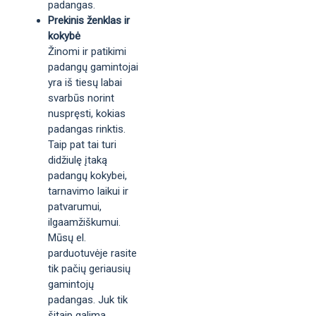
padangas.
Prekinis ženklas ir
kokybė
Žinomi ir patikimi
padangų gamintojai
yra iš tiesų labai
svarbūs norint
nuspręsti, kokias
padangas rinktis.
Taip pat tai turi
didžiulę įtaką
padangų kokybei,
tarnavimo laikui ir
patvarumui,
ilgaamžiškumui.
Mūsų el.
parduotuvėje rasite
tik pačių geriausių
gamintojų
padangas. Juk tik
šitaip galima