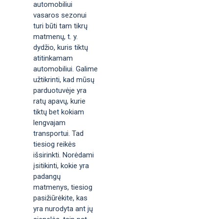
automobiliui
vasaros sezonui
turi būti tam tikrų
matmenų, t. y.
dydžio, kuris tiktų
atitinkamam
automobiliui. Galime
užtikrinti, kad mūsų
parduotuvėje yra
ratų apavų, kurie
tiktų bet kokiam
lengvajam
transportui. Tad
tiesiog reikės
išsirinkti. Norėdami
įsitikinti, kokie yra
padangų
matmenys, tiesiog
pasižiūrėkite, kas
yra nurodyta ant jų