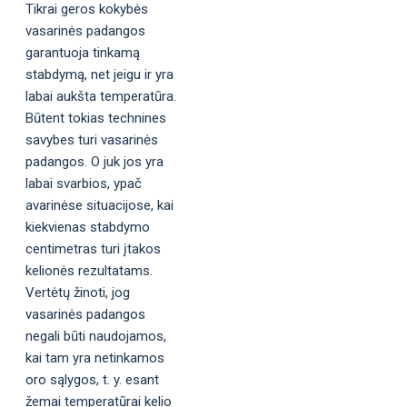
Tikrai geros kokybės
vasarinės padangos
garantuoja tinkamą
stabdymą, net jeigu ir yra
labai aukšta temperatūra.
Būtent tokias technines
savybes turi vasarinės
padangos. O juk jos yra
labai svarbios, ypač
avarinėse situacijose, kai
kiekvienas stabdymo
centimetras turi įtakos
kelionės rezultatams.
Vertėtų žinoti, jog
vasarinės padangos
negali būti naudojamos,
kai tam yra netinkamos
oro sąlygos, t. y. esant
žemai temperatūrai kelio