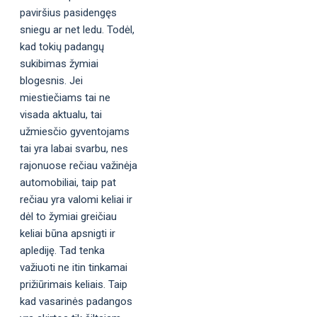
paviršius pasidengęs
sniegu ar net ledu. Todėl,
kad tokių padangų
sukibimas žymiai
blogesnis. Jei
miestiečiams tai ne
visada aktualu, tai
užmiesčio gyventojams
tai yra labai svarbu, nes
rajonuose rečiau važinėja
automobiliai, taip pat
rečiau yra valomi keliai ir
dėl to žymiai greičiau
keliai būna apsnigti ir
aplediję. Tad tenka
važiuoti ne itin tinkamai
prižiūrimais keliais. Taip
kad vasarinės padangos