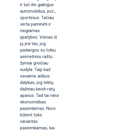
ir turi itin galingus
automobilius, pvz.,
sportinius. Tačiau
verta paminėti ir
neigiamas
ypatybes. Vienas iš
jų yra tas, jog
padangos su tokiu
asimetriniu raštu
žymiai greičiau
sudyla. Taip kad
savaime aiškus
dalykas, jog tektų
dažniau keisti ratų
apavus. Tad tai nėra
ekonomiškas
pasirinkimas. Nors
būtent toks
variantas
pasirenkamas, kai