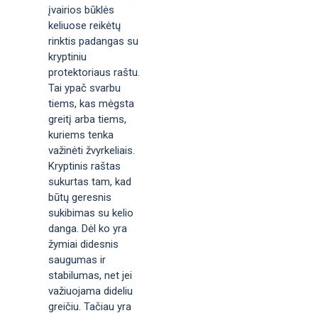
įvairios būklės
keliuose reikėtų
rinktis padangas su
kryptiniu
protektoriaus raštu.
Tai ypač svarbu
tiems, kas mėgsta
greitį arba tiems,
kuriems tenka
važinėti žvyrkeliais.
Kryptinis raštas
sukurtas tam, kad
būtų geresnis
sukibimas su kelio
danga. Dėl ko yra
žymiai didesnis
saugumas ir
stabilumas, net jei
važiuojama dideliu
greičiu. Tačiau yra