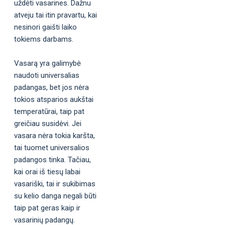
uždėti vasarines. Dažnu
atveju tai itin pravartu, kai
nesinori gaišti laiko
tokiems darbams.
Vasarą yra galimybė
naudoti universalias
padangas, bet jos nėra
tokios atsparios aukštai
temperatūrai, taip pat
greičiau susidėvi. Jei
vasara nėra tokia karšta,
tai tuomet universalios
padangos tinka. Tačiau,
kai orai iš tiesų labai
vasariški, tai ir sukibimas
su kelio danga negali būti
taip pat geras kaip ir
vasarinių padangų.