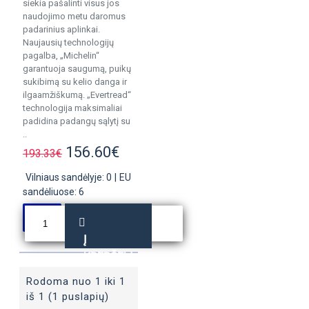
siekia pašalinti visus jos
naudojimo metu daromus
padarinius aplinkai.
Naujausių technologijų
pagalba, „Michelin“
garantuoja saugumą, puikų
sukibimą su kelio danga ir
ilgaamžiškumą. „Evertread“
technologija maksimaliai
padidina padangų sąlytį su
..
156.60€
193.33€
Vilniaus sandėlyje: 0
|
EU
sandėliuose: 6
Į
KREPŠELĮ
Rodoma nuo 1 iki 1
iš 1 (1 puslapių)