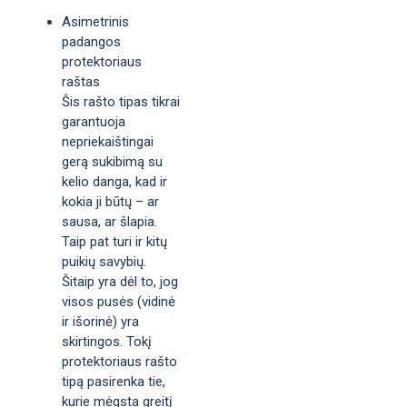
Asimetrinis
padangos
protektoriaus
raštas
Šis rašto tipas tikrai
garantuoja
nepriekaištingai
gerą sukibimą su
kelio danga, kad ir
kokia ji būtų – ar
sausa, ar šlapia.
Taip pat turi ir kitų
puikių savybių.
Šitaip yra dėl to, jog
visos pusės (vidinė
ir išorinė) yra
skirtingos. Tokį
protektoriaus rašto
tipą pasirenka tie,
kurie mėgsta greitį