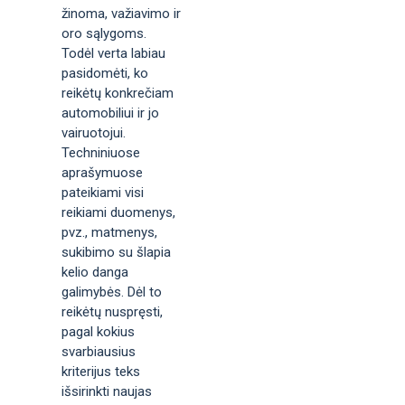
žinoma, važiavimo ir
oro sąlygoms.
Todėl verta labiau
pasidomėti, ko
reikėtų konkrečiam
automobiliui ir jo
vairuotojui.
Techniniuose
aprašymuose
pateikiami visi
reikiami duomenys,
pvz., matmenys,
sukibimo su šlapia
kelio danga
galimybės. Dėl to
reikėtų nuspręsti,
pagal kokius
svarbiausius
kriterijus teks
išsirinkti naujas