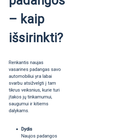
padangos
– kaip
išsirinkti?
Renkantis naujas
vasarines padangas savo
automobiliui yra labai
svarbu atsižvelgti į tam
tikrus veiksnius, kurie turi
įtakos jų tinkamumui,
saugumui ir kitiems
dalykams.
Dydis
Naujos padangos