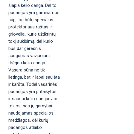
šlapia kelio danga. Dėl to
padangos yra gaminamos
taip, jog būtų specialus
protektoriaus raštas ir
grioveliai, kurie užtikrintų
tokį sukibimą, dėl kurio
bus dar geresnis
saugumas važiuojant
drėgna kelio danga.
Vasara būna ne tik
lietinga, bet ir labai saulėta
ir karšta. Todėl vasarinės
padangos yra pritaikytos
ir sausai kelio dangai. Jos
tokios, nes jų gamybai
naudojamas specialios
medžiagos, dėl kurių
padangos atlaiko