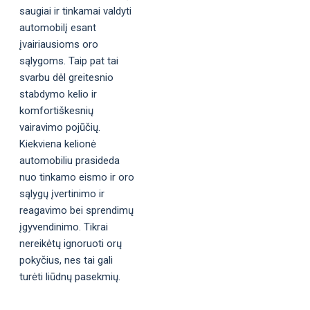
saugiai ir tinkamai valdyti
automobilį esant
įvairiausioms oro
sąlygoms. Taip pat tai
svarbu dėl greitesnio
stabdymo kelio ir
komfortiškesnių
vairavimo pojūčių.
Kiekviena kelionė
automobiliu prasideda
nuo tinkamo eismo ir oro
sąlygų įvertinimo ir
reagavimo bei sprendimų
įgyvendinimo. Tikrai
nereikėtų ignoruoti orų
pokyčius, nes tai gali
turėti liūdnų pasekmių.