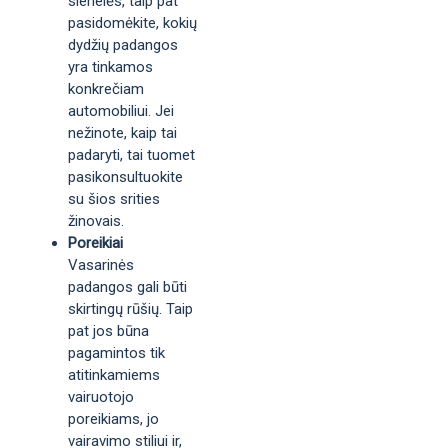
sienelės, taip pat
pasidomėkite, kokių
dydžių padangos
yra tinkamos
konkrečiam
automobiliui. Jei
nežinote, kaip tai
padaryti, tai tuomet
pasikonsultuokite
su šios srities
žinovais.
Poreikiai
Vasarinės
padangos gali būti
skirtingų rūšių. Taip
pat jos būna
pagamintos tik
atitinkamiems
vairuotojo
poreikiams, jo
vairavimo stiliui ir,