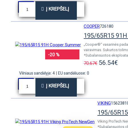
Į KREPŠELĮ
COOPER
726180
195/65R15 91H
„Cooper®“ vasarinės padan
vairavimas. Sukurtos tolim
-20 %
*Subalansuotos eksploatac
56.54€
70.67€
Vilniaus sandėlyje: 4
|
EU sandėliuose: 0
Į KREPŠELĮ
VIKING
1562381
195/65R15
Viking ProTech New
*Subalansuotos cha