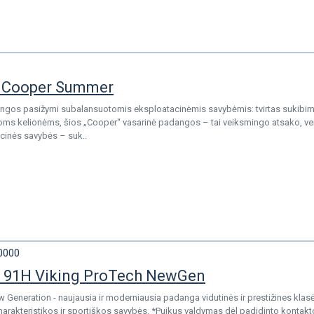
 Cooper Summer
gos pasižymi subalansuotomis eksploatacinėmis savybėmis: tvirtas sukibimas
oms kelionėms, šios „Cooper“ vasarinė padangos – tai veiksmingo atsako, ver
inės savybės – suk..
0000
 91H Viking ProTech NewGen
 Generation - naujausia ir moderniausia padanga vidutinės ir prestižines kla
rakteristikos ir sportiškos savybės. *Puikus valdymas dėl padidinto kontakto