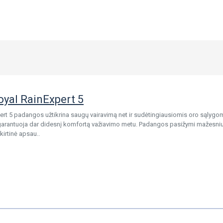
oyal RainExpert 5
ert 5 padangos užtikrina saugų vairavimą net ir sudėtingiausiomis oro sąlygom
garantuoja dar didesnį komfortą važiavimo metu. Padangos pasižymi mažesniu 
kirtinė apsau..