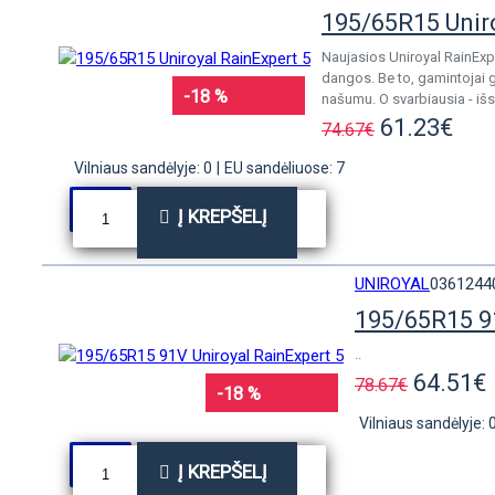
195/65R15 Unir
Naujasios Uniroyal RainExp
dangos. Be to, gamintojai 
-18 %
našumu. O svarbiausia - išs
61.23€
74.67€
Vilniaus sandėlyje: 0
|
EU sandėliuose: 7
Į KREPŠELĮ
UNIROYAL
0361244
195/65R15 91
..
64.51€
78.67€
-18 %
Vilniaus sandėlyje: 
Į KREPŠELĮ