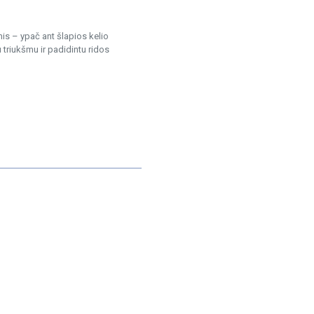
is – ypač ant šlapios kelio
triukšmu ir padidintu ridos