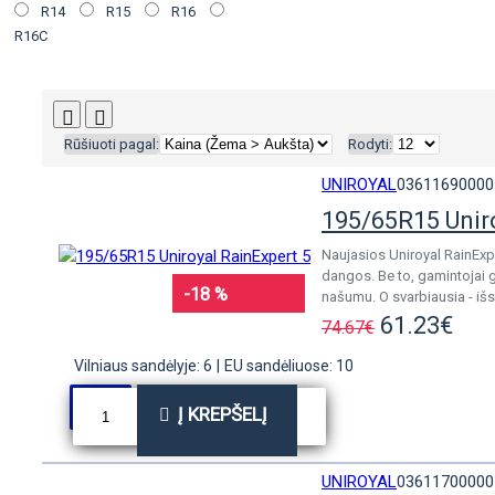
R14
R15
R16
R16C
Rūšiuoti pagal:
Rodyti:
UNIROYAL
03611690000
195/65R15 Unir
Naujasios Uniroyal RainExp
dangos. Be to, gamintojai 
-18 %
našumu. O svarbiausia - išs
61.23€
74.67€
Vilniaus sandėlyje: 6
|
EU sandėliuose: 10
Į KREPŠELĮ
UNIROYAL
03611700000