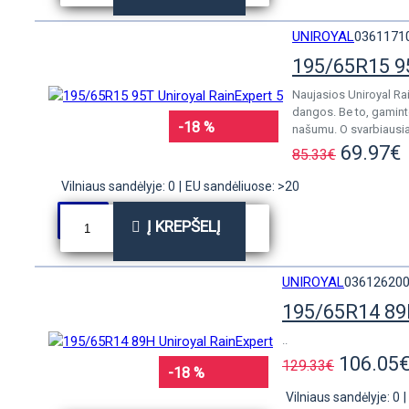
UNIROYAL
0361171
195/65R15 95
Naujasios Uniroyal Ra
dangos. Be to, gamint
-18 %
našumu. O svarbiausia 
69.97€
85.33€
Vilniaus sandėlyje: 0
|
EU sandėliuose: >20
Į KREPŠELĮ
UNIROYAL
03612620
195/65R14 89
..
106.05
129.33€
-18 %
Vilniaus sandėlyje: 0
|