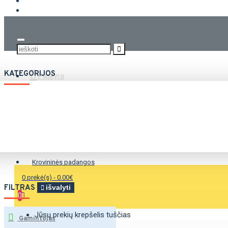
KROVININĖS PADANGOS
KATEGORIJOS
Paskyra
Vasarinės padangos
Žieminės padangos
Universalios padangos
Krovininės padangos
0 prekė(s) - 0.00€
FILTRAS
išvalyti
0
Jūsų prekių krepšelis tuščias
Gamintojas