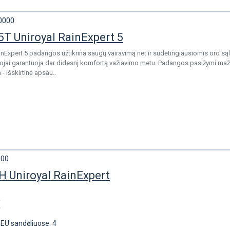
0000
T Uniroyal RainExpert 5
inExpert 5 padangos užtikrina saugų vairavimą net ir sudėtingiausiomis oro są
ojai garantuoja dar didesnį komfortą važiavimo metu. Padangos pasižymi maže
- išskirtinė apsau..
000
H Uniroyal RainExpert
€
EU sandėliuose: 4