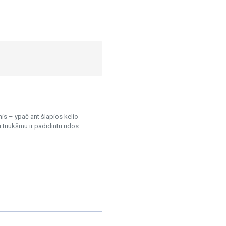
is – ypač ant šlapios kelio
triukšmu ir padidintu ridos