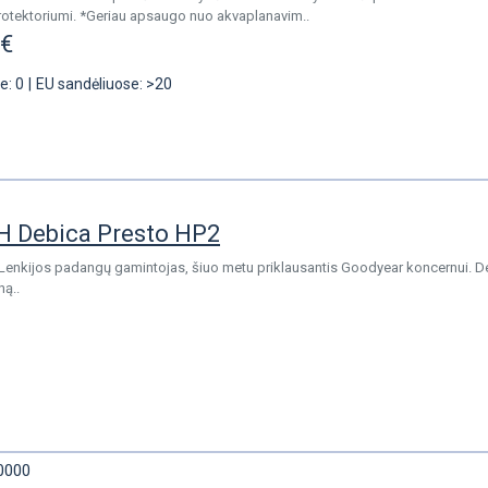
protektoriumi. *Geriau apsaugo nuo akvaplanavim..
6€
e: 0
|
EU sandėliuose: >20
H Debica Presto HP2
s Lenkijos padangų gamintojas, šiuo metu priklausantis Goodyear koncernui.
ną..
0000