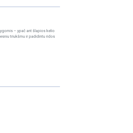
lygomis – ypač ant šlapios kelio
sniu triukšmu ir padidintu ridos