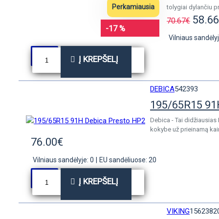
Perkamiausia
tolygiai dylančiu 
58.6
70.67€
-17 %
Vilniaus sandėlyj
Į KREPŠELĮ
DEBICA
542393
195/65R15 91
Debica - Tai didžiausia
kokybe už prieinamą kai
76.00€
Vilniaus sandėlyje: 0
|
EU sandėliuose: 20
Į KREPŠELĮ
VIKING
1562382