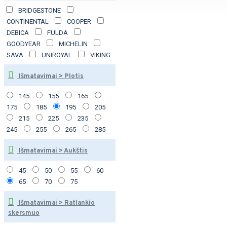
BRIDGESTONE
CONTINENTAL
COOPER
DEBICA
FULDA
GOODYEAR
MICHELIN
SAVA
UNIROYAL
VIKING
Išmatavimai > Plotis
145
155
165
175
185
195
205
215
225
235
245
255
265
285
Išmatavimai > Aukštis
45
50
55
60
65
70
75
Išmatavimai > Ratlankio
skersmuo