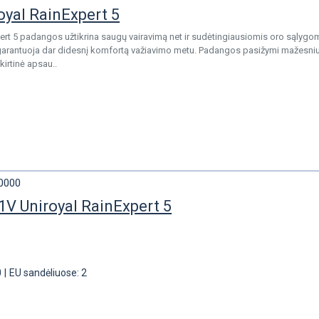
oyal RainExpert 5
ert 5 padangos užtikrina saugų vairavimą net ir sudėtingiausiomis oro sąlygom
garantuoja dar didesnį komfortą važiavimo metu. Padangos pasižymi mažesniu 
kirtinė apsau..
0000
V Uniroyal RainExpert 5
0
|
EU sandėliuose: 2