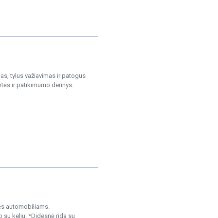
, tylus važiavimas ir patogus
tės ir patikimumo derinys.
sės automobiliams.
 su keliu. *Didesnė rida su