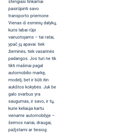
stengiasi tinkamai
pasirūpinti savo
transporto priemone.
Vienas iš esminių dalykų,
kuris labai rūpi
vairuotojams – tai ratai,
ypač jų apavai: tiek
žieminės, tiek vasarinės
padangos. Jos turi ne tik
tikti mašinai pagal
automobilio markę,
modelį, bet ir būti itin
aukštos kokybės. Juk be
galo svarbus yra
saugumas, ir savo, ir tų,
kurie keliauja kartu
viename automobilyje –
šeimos nariai, draugai,
pažįstami ar tiesiog