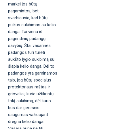
markei jos būtų
pagamintos, bet
svarbiausia, kad būtų
puikus sukibimas su kelio
danga. Tai viena iš
pagrindinių padangų
savybių. Štai vasarinės
padangos turi turėti
aukšto lygio sukibimą su
šlapia kelio danga. Dėl to
padangos yra gaminamos
taip, jog būtų specialus
protektoriaus raštas ir
grioveliai, kurie užtikrintų
tokį sukibimą, dėl kurio
bus dar geresnis
saugumas važiuojant
drėgna kelio danga.
Vasara būna ne tik