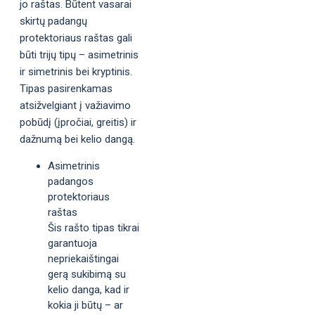
jo raštas. Būtent vasarai
skirtų padangų
protektoriaus raštas gali
būti trijų tipų – asimetrinis
ir simetrinis bei kryptinis.
Tipas pasirenkamas
atsižvelgiant į važiavimo
pobūdį (įpročiai, greitis) ir
dažnumą bei kelio dangą.
Asimetrinis
padangos
protektoriaus
raštas
Šis rašto tipas tikrai
garantuoja
nepriekaištingai
gerą sukibimą su
kelio danga, kad ir
kokia ji būtų – ar