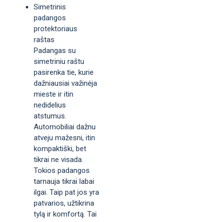
Simetrinis
padangos
protektoriaus
raštas
Padangas su
simetriniu raštu
pasirenka tie, kurie
dažniausiai važinėja
mieste ir itin
nedidelius
atstumus.
Automobiliai dažnu
atveju mažesni, itin
kompaktiški, bet
tikrai ne visada.
Tokios padangos
tarnauja tikrai labai
ilgai. Taip pat jos yra
patvarios, užtikrina
tylą ir komfortą. Tai