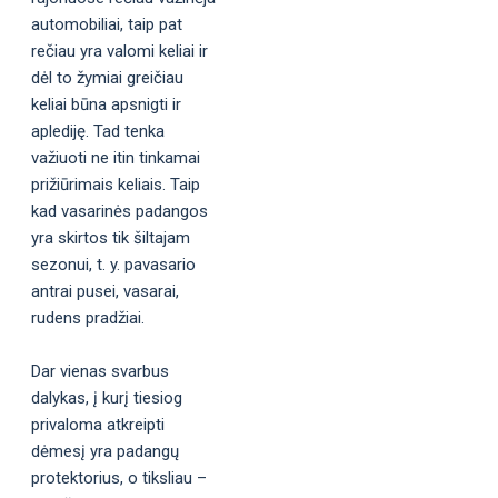
automobiliai, taip pat
rečiau yra valomi keliai ir
dėl to žymiai greičiau
keliai būna apsnigti ir
aplediję. Tad tenka
važiuoti ne itin tinkamai
prižiūrimais keliais. Taip
kad vasarinės padangos
yra skirtos tik šiltajam
sezonui, t. y. pavasario
antrai pusei, vasarai,
rudens pradžiai.
Dar vienas svarbus
dalykas, į kurį tiesiog
privaloma atkreipti
dėmesį yra padangų
protektorius, o tiksliau –