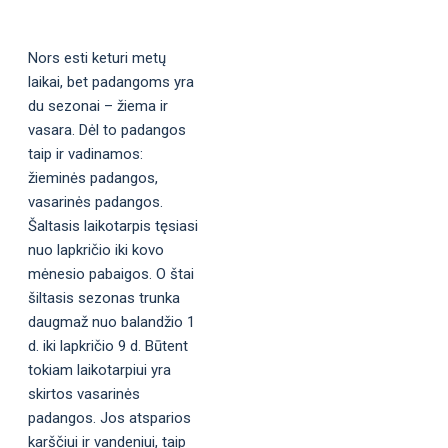
Nors esti keturi metų
laikai, bet padangoms yra
du sezonai – žiema ir
vasara. Dėl to padangos
taip ir vadinamos:
žieminės padangos,
vasarinės padangos.
Šaltasis laikotarpis tęsiasi
nuo lapkričio iki kovo
mėnesio pabaigos. O štai
šiltasis sezonas trunka
daugmaž nuo balandžio 1
d. iki lapkričio 9 d. Būtent
tokiam laikotarpiui yra
skirtos vasarinės
padangos. Jos atsparios
karščiui ir vandeniui, taip