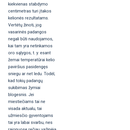
kiekvienas stabdymo
centimetras turi įtakos
kelionės rezultatams.
Vertėtų žinoti, jog
vasarinės padangos
negali būti naudojamos,
kai tam yra netinkamos
oro sąlygos, t. y. esant
žemai temperatūrai kelio
paviršius pasidengęs
sniegu ar net ledu. Todėl,
kad tokių padangų
sukibimas žymiai
blogesnis. Jei
miestiečiams tai ne
visada aktualu, tai
užmiesčio gyventojams
tai yra labai svarbu, nes
rajonuose rečiau važinėja