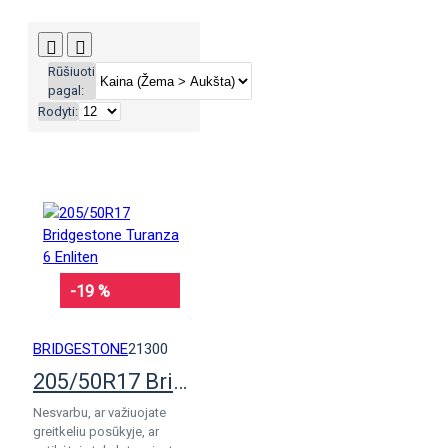
Rūšiuoti
pagal:
Rodyti:
-19 %
BRIDGESTONE
21300
205/50R17 Bridgestone Turanza 6 Enliten
Nesvarbu, ar važiuojate
greitkeliu posūkyje, ar