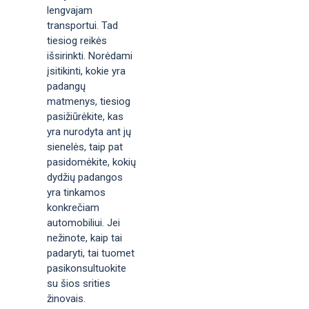
lengvajam
transportui. Tad
tiesiog reikės
išsirinkti. Norėdami
įsitikinti, kokie yra
padangų
matmenys, tiesiog
pasižiūrėkite, kas
yra nurodyta ant jų
sienelės, taip pat
pasidomėkite, kokių
dydžių padangos
yra tinkamos
konkrečiam
automobiliui. Jei
nežinote, kaip tai
padaryti, tai tuomet
pasikonsultuokite
su šios srities
žinovais.