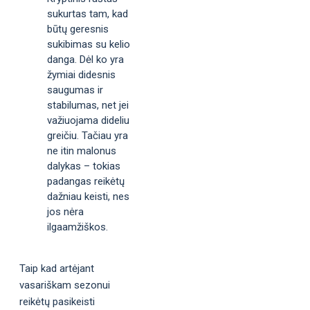
sukurtas tam, kad
būtų geresnis
sukibimas su kelio
danga. Dėl ko yra
žymiai didesnis
saugumas ir
stabilumas, net jei
važiuojama dideliu
greičiu. Tačiau yra
ne itin malonus
dalykas – tokias
padangas reikėtų
dažniau keisti, nes
jos nėra
ilgaamžiškos.
Taip kad artėjant
vasariškam sezonui
reikėtų pasikeisti