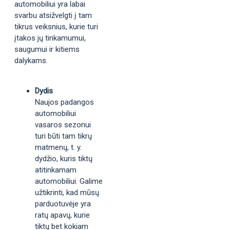
automobiliui yra labai
svarbu atsižvelgti į tam
tikrus veiksnius, kurie turi
įtakos jų tinkamumui,
saugumui ir kitiems
dalykams.
Dydis
Naujos padangos
automobiliui
vasaros sezonui
turi būti tam tikrų
matmenų, t. y.
dydžio, kuris tiktų
atitinkamam
automobiliui. Galime
užtikrinti, kad mūsų
parduotuvėje yra
ratų apavų, kurie
tiktų bet kokiam