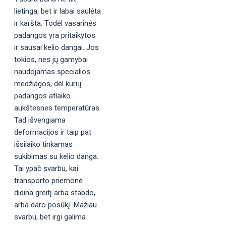
lietinga, bet ir labai saulėta
ir karšta. Todėl vasarinės
padangos yra pritaikytos
ir sausai kelio dangai. Jos
tokios, nes jų gamybai
naudojamas specialios
medžiagos, dėl kurių
padangos atlaiko
aukštesnes temperatūras.
Tad išvengiama
deformacijos ir taip pat
išsilaiko tinkamas
sukibimas su kelio danga.
Tai ypač svarbu, kai
transporto priemonė
didina greitį arba stabdo,
arba daro posūkį. Mažiau
svarbu, bet irgi galima