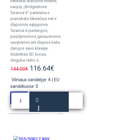
netikėtai stabdote mieste,
naujoji „Bridgestone
Turanza 6“ pateisina ir
pranoksta lūkesčius net ir
šlapiomis sąlygomis.
Turanza 6 padangos,
pasižyminčios geriausiomis
savybėmis ant šlapios kelio
dangos savo klasėje.
Grublėtas 3D šonas,
dviguba rašto s..
116.64€
144.00€
Vilniaus sandėlyje: 4
|
EU
sandėliuose: 0
Į
KREPŠELĮ