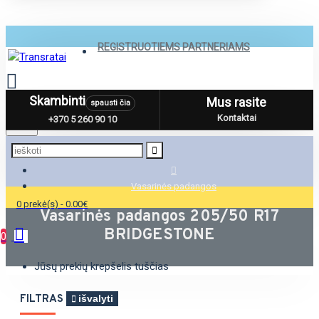
REGISTRUOTIEMS PARTNERIAMS
Skambinti
Mus rasite
spausti čia
Menu
Kontaktai
+370 5 260 90 10
Vasarinės padangos
0 prekė(s) - 0.00€
Vasarinės padangos 205/50 R17
BRIDGESTONE
0
Jūsų prekių krepšelis tuščias
FILTRAS
išvalyti