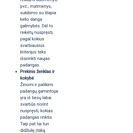
pvz., matmenys,
sukibimo su šlapia
kelio danga
galimybės. Dėl to
reikėtų nuspręsti,
pagal kokius
svarbiausius
kriterijus teks
išsirinkti naujas
padangas.
Prekinis ženklas ir
kokybė
Žinomi ir patikimi
padangų gamintojai
yra iš tiesų labai
svarbūs norint
nuspręsti, kokias
padangas rinktis.
Taip pat tai turi
didžiulę įtaką