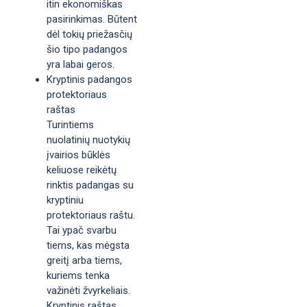
itin ekonomiškas
pasirinkimas. Būtent
dėl tokių priežasčių
šio tipo padangos
yra labai geros.
Kryptinis padangos
protektoriaus
raštas
Turintiems
nuolatinių nuotykių
įvairios būklės
keliuose reikėtų
rinktis padangas su
kryptiniu
protektoriaus raštu.
Tai ypač svarbu
tiems, kas mėgsta
greitį arba tiems,
kuriems tenka
važinėti žvyrkeliais.
Kryptinis raštas