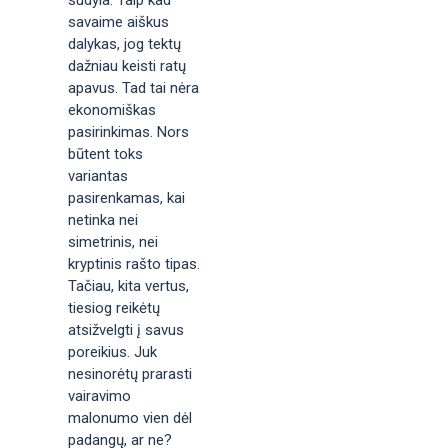
savaime aiškus
dalykas, jog tektų
dažniau keisti ratų
apavus. Tad tai nėra
ekonomiškas
pasirinkimas. Nors
būtent toks
variantas
pasirenkamas, kai
netinka nei
simetrinis, nei
kryptinis rašto tipas.
Tačiau, kita vertus,
tiesiog reikėtų
atsižvelgti į savus
poreikius. Juk
nesinorėtų prarasti
vairavimo
malonumo vien dėl
padangų, ar ne?