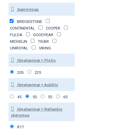
Gamintojas
BRIDGESTONE
CONTINENTAL
COOPER
FULDA
GOODYEAR
MICHELIN
TIGAR
UNIROYAL
VIKING
Išmatavimai > Plotis
205
225
Išmatavimai > Aukštis
45
50
55
65
Išmatavimai > Ratlankio
skersmuo
R17