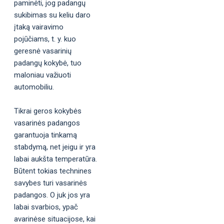
paminėti, jog padangų
sukibimas su keliu daro
įtaką vairavimo
pojūčiams, t. y. kuo
geresnė vasarinių
padangų kokybė, tuo
maloniau važiuoti
automobiliu.
Tikrai geros kokybės
vasarinės padangos
garantuoja tinkamą
stabdymą, net jeigu ir yra
labai aukšta temperatūra.
Būtent tokias technines
savybes turi vasarinės
padangos. O juk jos yra
labai svarbios, ypač
avarinėse situacijose, kai