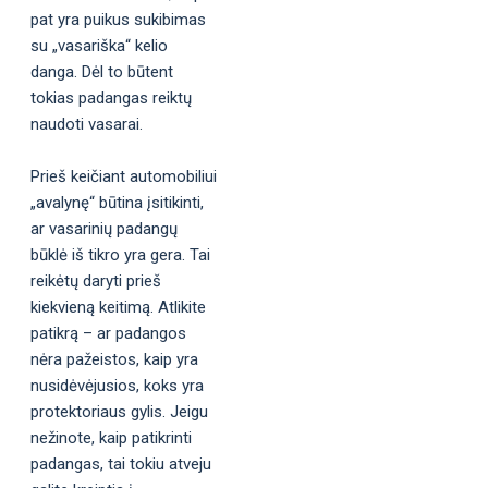
pat yra puikus sukibimas
su „vasariška“ kelio
danga. Dėl to būtent
tokias padangas reiktų
naudoti vasarai.
Prieš keičiant automobiliui
„avalynę“ būtina įsitikinti,
ar vasarinių padangų
būklė iš tikro yra gera. Tai
reikėtų daryti prieš
kiekvieną keitimą. Atlikite
patikrą – ar padangos
nėra pažeistos, kaip yra
nusidėvėjusios, koks yra
protektoriaus gylis. Jeigu
nežinote, kaip patikrinti
padangas, tai tokiu atveju