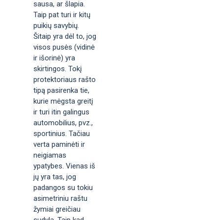
sausa, ar šlapia.
Taip pat turi ir kitų
puikių savybių.
Šitaip yra dėl to, jog
visos pusės (vidinė
ir išorinė) yra
skirtingos. Tokį
protektoriaus rašto
tipą pasirenka tie,
kurie mėgsta greitį
ir turi itin galingus
automobilius, pvz.,
sportinius. Tačiau
verta paminėti ir
neigiamas
ypatybes. Vienas iš
jų yra tas, jog
padangos su tokiu
asimetriniu raštu
žymiai greičiau
sudyla. Taip kad