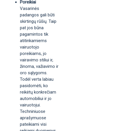
Poreikiai
Vasarinės
padangos gali būti
skirtingų rūšių. Taip
pat jos būna
pagamintos tik
atitinkamiems
vairuotojo
poreikiams, jo
vairavimo stiliui ir,
žinoma, važiavimo ir
oro sąlygoms.
Todėl verta labiau
pasidomėti, ko
reikėtų konkrečiam
automobiliui ir jo
vairuotojui.
Techniniuose
aprašymuose
pateikiami visi
reikiami duomenys,