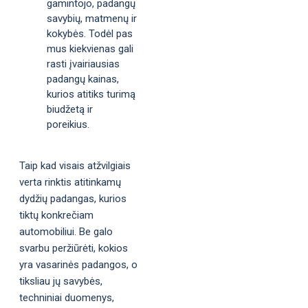
gamintojo, padangų
savybių, matmenų ir
kokybės. Todėl pas
mus kiekvienas gali
rasti įvairiausias
padangų kainas,
kurios atitiks turimą
biudžetą ir
poreikius.
Taip kad visais atžvilgiais
verta rinktis atitinkamų
dydžių padangas, kurios
tiktų konkrečiam
automobiliui. Be galo
svarbu peržiūrėti, kokios
yra vasarinės padangos, o
tiksliau jų savybės,
techniniai duomenys,