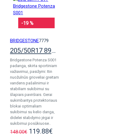
-19 %
BRIDGESTONE
7779
205/50R17 89Y Bridgestone Potenza S001
Bridgestone Potenza S001
padanga, skirta sportiniam
važiavimui, pasižymi: Itin
nuožulnūs grioveliai greitam
vandens pašalinimui ir
stabiliam sukibimui su
šlapiais paviršiais. Gerai
sukimbantys protektoriaus
blokai optimaliam
sukibimui su kelio danga,
didelei stabdymo jėgai ir
sukibimui posūkiuose..
119.88€
148.00€