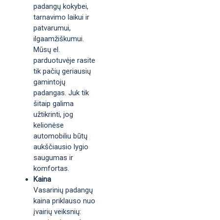
padangų kokybei,
tarnavimo laikui ir
patvarumui,
ilgaamžiškumui.
Mūsų el.
parduotuvėje rasite
tik pačių geriausių
gamintojų
padangas. Juk tik
šitaip galima
užtikrinti, jog
kelionėse
automobiliu būtų
aukščiausio lygio
saugumas ir
komfortas.
Kaina
Vasarinių padangų
kaina priklauso nuo
įvairių veiksnių: