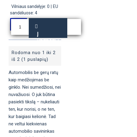
Vilniaus sandėlyje: 0
|
EU
sandėliuose: 4
Į
KREPŠELĮ
Rodoma nuo 1 iki 2
iš 2 (1 puslapių)
Automobilis be gerų ratų
kaip medžiojimas be
ginklo. Nei sumedžiosi, nei
nuvažiuosi. O juk būtina
pasiekti tikslą – nukeliauti
ten, kur norisi, o ne ten,
kur baigiasi kelionė. Tad
ne veltui kiekvienas
automobilio savininkas