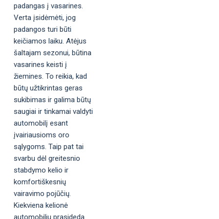
padangas į vasarines.
Verta įsidėmėti, jog
padangos turi būti
keičiamos laiku. Atėjus
šaltajam sezonui, būtina
vasarines keisti į
žiemines. To reikia, kad
būtų užtikrintas geras
sukibimas ir galima būtų
saugiai ir tinkamai valdyti
automobilį esant
įvairiausioms oro
sąlygoms. Taip pat tai
svarbu dėl greitesnio
stabdymo kelio ir
komfortiškesnių
vairavimo pojūčių.
Kiekviena kelionė
automobiliu prasideda