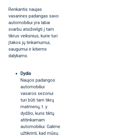
Renkantis naujas
vasarines padangas savo
automobiliui yra labai
svarbu atsižvelgti į tam
tikrus veiksnius, kurie turi
įtakos jų tinkamumui,
saugumui ir kitiems
dalykams.
Dydis
Naujos padangos
automobiliui
vasaros sezonui
turi būti tam tikrų
matmenų, t. y.
dydžio, kuris tiktų
atitinkamam
automobiliui. Galime
užtikrinti, kad mūsų