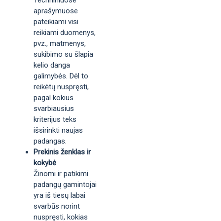
Techniniuose
aprašymuose
pateikiami visi
reikiami duomenys,
pvz., matmenys,
sukibimo su šlapia
kelio danga
galimybės. Dėl to
reikėtų nuspręsti,
pagal kokius
svarbiausius
kriterijus teks
išsirinkti naujas
padangas.
Prekinis ženklas ir
kokybė
Žinomi ir patikimi
padangų gamintojai
yra iš tiesų labai
svarbūs norint
nuspręsti, kokias