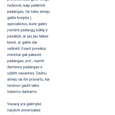
nežinote, kaip patikrinti
padangas, tai tokiu atveju
galite kreiptis į
specialistus, kurie galės
įvertinti padangų būklę ir
pasakyti, ar jas jau laikas
keisti, ar galite dar
važinėti. Esant poreikiui
meistrai gali pakeisti
padangas, pvz., nuimti
žiemines padangas ir
uždėti vasarines. Dažnu
atveju tai itin pravartu, kai
nesinori gaišti laiko
tokiems darbams.
Vasarą yra galimybė
naudoti universalias