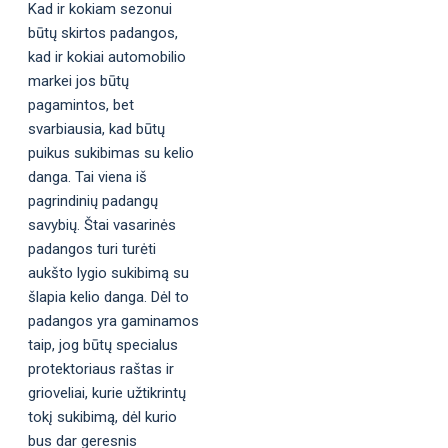
Kad ir kokiam sezonui
būtų skirtos padangos,
kad ir kokiai automobilio
markei jos būtų
pagamintos, bet
svarbiausia, kad būtų
puikus sukibimas su kelio
danga. Tai viena iš
pagrindinių padangų
savybių. Štai vasarinės
padangos turi turėti
aukšto lygio sukibimą su
šlapia kelio danga. Dėl to
padangos yra gaminamos
taip, jog būtų specialus
protektoriaus raštas ir
grioveliai, kurie užtikrintų
tokį sukibimą, dėl kurio
bus dar geresnis