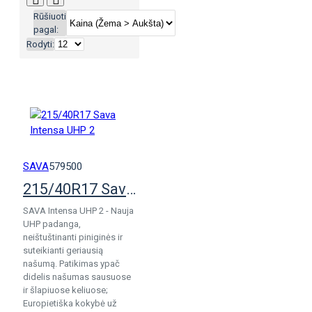
Rūšiuoti
pagal:
Rodyti:
SAVA
579500
215/40R17 Sava Intensa UHP 2
SAVA Intensa UHP 2 - Nauja
UHP padanga,
neištuštinanti piniginės ir
suteikianti geriausią
našumą. Patikimas ypač
didelis našumas sausuose
ir šlapiuose keliuose;
Europietiška kokybė už