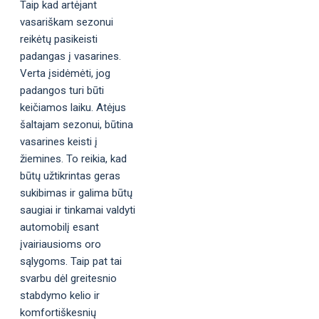
Taip kad artėjant
vasariškam sezonui
reikėtų pasikeisti
padangas į vasarines.
Verta įsidėmėti, jog
padangos turi būti
keičiamos laiku. Atėjus
šaltajam sezonui, būtina
vasarines keisti į
žiemines. To reikia, kad
būtų užtikrintas geras
sukibimas ir galima būtų
saugiai ir tinkamai valdyti
automobilį esant
įvairiausioms oro
sąlygoms. Taip pat tai
svarbu dėl greitesnio
stabdymo kelio ir
komfortiškesnių