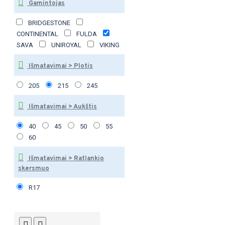
Gamintojas
BRIDGESTONE
CONTINENTAL
FULDA
SAVA
UNIROYAL
VIKING
Išmatavimai > Plotis
205
215
245
Išmatavimai > Aukštis
40
45
50
55
60
Išmatavimai > Ratlankio
skersmuo
R17