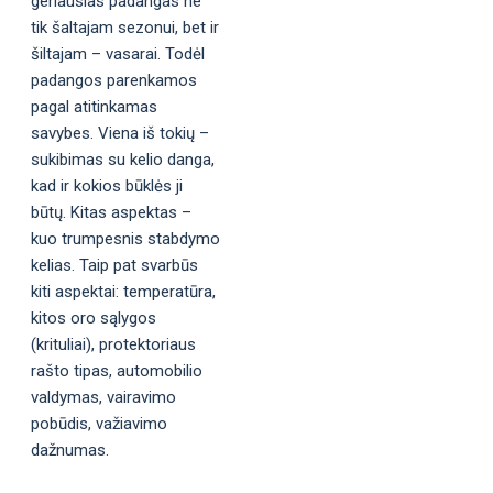
geriausias padangas ne
tik šaltajam sezonui, bet ir
šiltajam – vasarai. Todėl
padangos parenkamos
pagal atitinkamas
savybes. Viena iš tokių –
sukibimas su kelio danga,
kad ir kokios būklės ji
būtų. Kitas aspektas –
kuo trumpesnis stabdymo
kelias. Taip pat svarbūs
kiti aspektai: temperatūra,
kitos oro sąlygos
(krituliai), protektoriaus
rašto tipas, automobilio
valdymas, vairavimo
pobūdis, važiavimo
dažnumas.