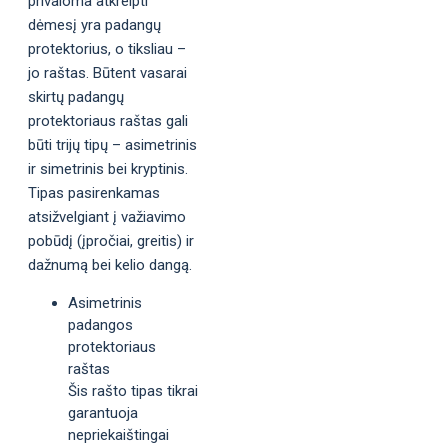
privaloma atkreipti
dėmesį yra padangų
protektorius, o tiksliau –
jo raštas. Būtent vasarai
skirtų padangų
protektoriaus raštas gali
būti trijų tipų – asimetrinis
ir simetrinis bei kryptinis.
Tipas pasirenkamas
atsižvelgiant į važiavimo
pobūdį (įpročiai, greitis) ir
dažnumą bei kelio dangą.
Asimetrinis
padangos
protektoriaus
raštas
Šis rašto tipas tikrai
garantuoja
nepriekaištingai