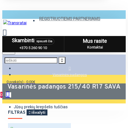
REGISTRUOTIEMS PARTNERIAMS
Skambinti
Mus rasite
spausti čia
Menu
Kontaktai
+370 5 260 90 10
Vasarinės padangos
0 prekė(s) - 0.00€
Vasarinės padangos 215/40 R17 SAVA
0
Jūsų prekių krepšelis tuščias
FILTRAS
išvalyti