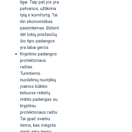
ilgai. Taip pat jos yra
patvarios, užtikrina
tylą ir komfortą. Tai
itin ekonomiškas
pasirinkimas. Būtent
dėl tokių priežasčių
šio tipo padangos
yra labai geros.
Kryptinis padangos
protektoriaus
raštas
Turintiems
nuolatinių nuotykių
įvairios būklės
keliuose reikėtų
rinktis padangas su
kryptiniu
protektoriaus raštu.
Tai ypač svarbu
tiems, kas mėgsta
greitį arba tiems,