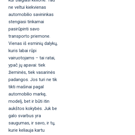
kur baigiasi kelionė. Tad
ne veltui kiekvienas
automobilio savininkas
stengiasi tinkamai
pasirūpinti savo
transporto priemone.
Vienas iš esminių dalykų,
kuris labai rūpi
vairuotojams – tai ratai,
ypač jų apavai: tiek
žieminės, tiek vasarinės
padangos. Jos turi ne tik
tikti mašinai pagal
automobilio markę,
modelį, bet ir būti itin
aukštos kokybės. Juk be
galo svarbus yra
saugumas, ir savo, ir tų,
kurie keliauja kartu