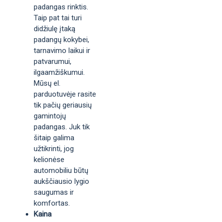
padangas rinktis.
Taip pat tai turi
didžiulę įtaką
padangų kokybei,
tarnavimo laikui ir
patvarumui,
ilgaamžiškumui.
Mūsų el.
parduotuvėje rasite
tik pačių geriausių
gamintojų
padangas. Juk tik
šitaip galima
užtikrinti, jog
kelionėse
automobiliu būtų
aukščiausio lygio
saugumas ir
komfortas.
Kaina