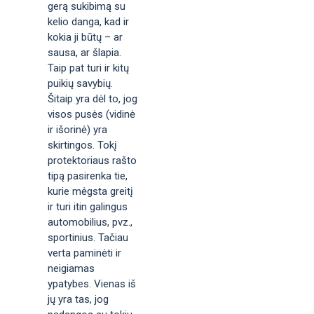
gerą sukibimą su
kelio danga, kad ir
kokia ji būtų – ar
sausa, ar šlapia.
Taip pat turi ir kitų
puikių savybių.
Šitaip yra dėl to, jog
visos pusės (vidinė
ir išorinė) yra
skirtingos. Tokį
protektoriaus rašto
tipą pasirenka tie,
kurie mėgsta greitį
ir turi itin galingus
automobilius, pvz.,
sportinius. Tačiau
verta paminėti ir
neigiamas
ypatybes. Vienas iš
jų yra tas, jog