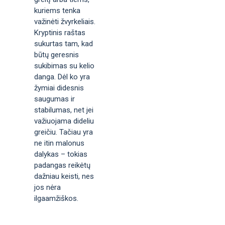
kuriems tenka
važinėti žvyrkeliais.
Kryptinis raštas
sukurtas tam, kad
būtų geresnis
sukibimas su kelio
danga. Dėl ko yra
žymiai didesnis
saugumas ir
stabilumas, net jei
važiuojama dideliu
greičiu. Tačiau yra
ne itin malonus
dalykas – tokias
padangas reikėtų
dažniau keisti, nes
jos nėra
ilgaamžiškos.