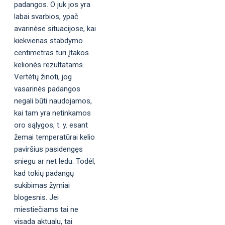
padangos. O juk jos yra
labai svarbios, ypač
avarinėse situacijose, kai
kiekvienas stabdymo
centimetras turi įtakos
kelionės rezultatams.
Vertėtų žinoti, jog
vasarinės padangos
negali būti naudojamos,
kai tam yra netinkamos
oro sąlygos, t. y. esant
žemai temperatūrai kelio
paviršius pasidengęs
sniegu ar net ledu. Todėl,
kad tokių padangų
sukibimas žymiai
blogesnis. Jei
miestiečiams tai ne
visada aktualu, tai