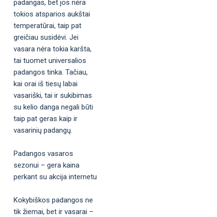
padangas, bet jos nėra
tokios atsparios aukštai
temperatūrai, taip pat
greičiau susidėvi. Jei
vasara nėra tokia karšta,
tai tuomet universalios
padangos tinka. Tačiau,
kai orai iš tiesų labai
vasariški, tai ir sukibimas
su kelio danga negali būti
taip pat geras kaip ir
vasarinių padangų.
Padangos vasaros
sezonui – gera kaina
perkant su akcija internetu
Kokybiškos padangos ne
tik žiemai, bet ir vasarai –