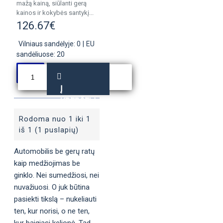
mažą kainą, siūlanti gerą
kainos ir kokybės santykį...
126.67€
Vilniaus sandėlyje: 0
|
EU
sandėliuose: 20
Į
KREPŠELĮ
Rodoma nuo 1 iki 1
iš 1 (1 puslapių)
Automobilis be gerų ratų
kaip medžiojimas be
ginklo. Nei sumedžiosi, nei
nuvažiuosi. O juk būtina
pasiekti tikslą – nukeliauti
ten, kur norisi, o ne ten,