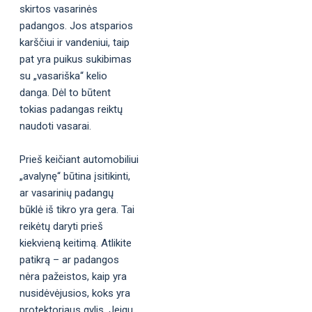
skirtos vasarinės
padangos. Jos atsparios
karščiui ir vandeniui, taip
pat yra puikus sukibimas
su „vasariška“ kelio
danga. Dėl to būtent
tokias padangas reiktų
naudoti vasarai.
Prieš keičiant automobiliui
„avalynę“ būtina įsitikinti,
ar vasarinių padangų
būklė iš tikro yra gera. Tai
reikėtų daryti prieš
kiekvieną keitimą. Atlikite
patikrą – ar padangos
nėra pažeistos, kaip yra
nusidėvėjusios, koks yra
protektoriaus gylis. Jeigu