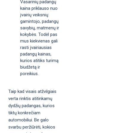
Vasarinių padangų
kaina priklauso nuo
įvairių veiksnių:
gamintojo, padangų
savybių, matmenų ir
kokybės. Todėl pas
mus kiekvienas gali
rasti įvairiausias
padangų kainas,
kurios atitiks turimą
biudžetą ir
poreikius.
Taip kad visais atžvilgiais
verta rinktis atitinkamų
dydžių padangas, kurios
tiktų konkrečiam
automobiliui. Be galo
svarbu peržiūrėti, kokios