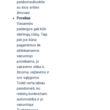
pasikonsultuokite
su šios srities
žinovais.
Poreikiai
Vasarinės
padangos gali būti
skirtingų rūšių. Taip
pat jos būna
pagamintos tik
atitinkamiems
vairuotojo
poreikiams, jo
vairavimo stiliui ir,
žinoma, važiavimo ir
oro sąlygoms.
Todėl verta labiau
pasidomėti, ko
reikėtų konkrečiam
automobiliui ir jo
vairuotojui.