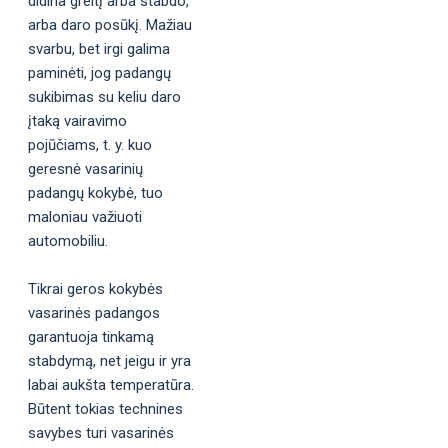
didina greitį arba stabdo,
arba daro posūkį. Mažiau
svarbu, bet irgi galima
paminėti, jog padangų
sukibimas su keliu daro
įtaką vairavimo
pojūčiams, t. y. kuo
geresnė vasarinių
padangų kokybė, tuo
maloniau važiuoti
automobiliu.
Tikrai geros kokybės
vasarinės padangos
garantuoja tinkamą
stabdymą, net jeigu ir yra
labai aukšta temperatūra.
Būtent tokias technines
savybes turi vasarinės