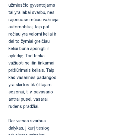
užmiesčio gyventojams
tai yra labai svarbu, nes
rajonuose rečiau važinėja
automobiliai, taip pat
rečiau yra valomi keliai ir
dėl to žymiai greičiau
keliai būna apsnigti ir
aplediję. Tad tenka
važiuoti ne itin tinkamai
prižiūrimais keliais. Taip
kad vasarinės padangos
yra skirtos tik šiltajam
sezonui, t. y. pavasario
antrai pusei, vasarai,
rudens pradžiai.
Dar vienas svarbus
dalykas, į kurį tiesiog