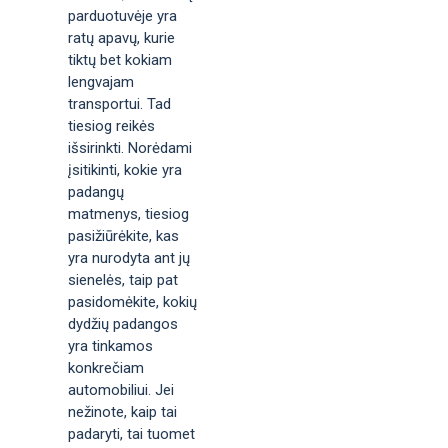
parduotuvėje yra
ratų apavų, kurie
tiktų bet kokiam
lengvajam
transportui. Tad
tiesiog reikės
išsirinkti. Norėdami
įsitikinti, kokie yra
padangų
matmenys, tiesiog
pasižiūrėkite, kas
yra nurodyta ant jų
sienelės, taip pat
pasidomėkite, kokių
dydžių padangos
yra tinkamos
konkrečiam
automobiliui. Jei
nežinote, kaip tai
padaryti, tai tuomet