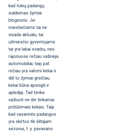
kad tokių padangų
sukibimas žymiai
blogesnis. Jei
miestiečiams tai ne
visada aktualu, tai
užmiesčio gyventojams
tai yra labai svarbu, nes
rajonuose rečiau važinėja
automobiliai, taip pat
rečiau yra valomi keliai ir
dėl to žymiai greičiau
keliai būna apsnigti ir
aplediję. Tad tenka
važiuoti ne itin tinkamai
prižiūrimais keliais. Taip
kad vasarinės padangos
yra skirtos tik šiltajam
sezonui, t. y. pavasario