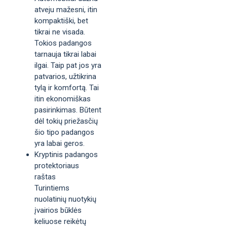
atveju mažesni, itin
kompaktiški, bet
tikrai ne visada.
Tokios padangos
tarnauja tikrai labai
ilgai. Taip pat jos yra
patvarios, užtikrina
tylą ir komfortą. Tai
itin ekonomiškas
pasirinkimas. Būtent
dėl tokių priežasčių
šio tipo padangos
yra labai geros.
Kryptinis padangos
protektoriaus
raštas
Turintiems
nuolatinių nuotykių
įvairios būklės
keliuose reikėtų