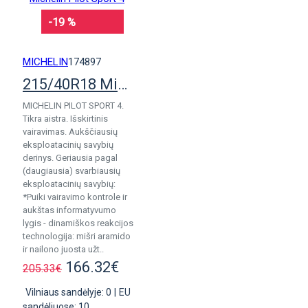
-19 %
MICHELIN
174897
215/40R18 Michelin Pilot Sport 4
MICHELIN PILOT SPORT 4.
Tikra aistra. Išskirtinis
vairavimas. Aukščiausių
eksploatacinių savybių
derinys. Geriausia pagal
(daugiausia) svarbiausių
eksploatacinių savybių:
*Puiki vairavimo kontrole ir
aukštas informatyvumo
lygis - dinamiškos reakcijos
technologija: mišri aramido
ir nailono juosta užt..
166.32€
205.33€
Vilniaus sandėlyje: 0
|
EU
sandėliuose: 10