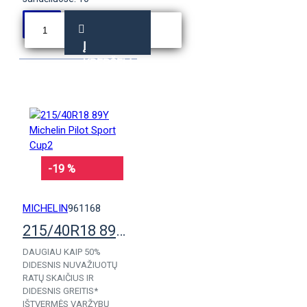
Į
KREPŠELĮ
-19 %
MICHELIN
961168
215/40R18 89Y Michelin Pilot Sport Cup2
DAUGIAU KAIP 50%
DIDESNIS NUVAŽIUOTŲ
RATŲ SKAIČIUS IR
DIDESNIS GREITIS*
IŠTVERMĖS VARŽYBŲ