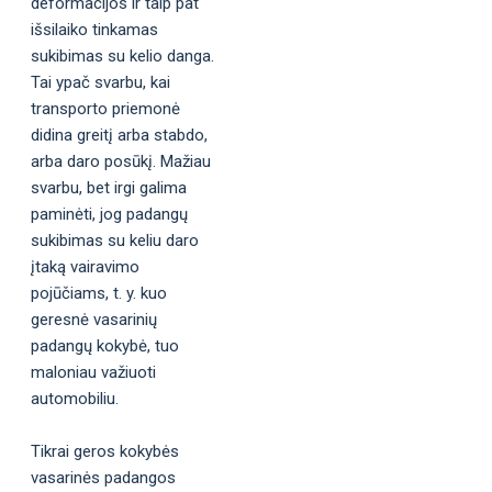
deformacijos ir taip pat
išsilaiko tinkamas
sukibimas su kelio danga.
Tai ypač svarbu, kai
transporto priemonė
didina greitį arba stabdo,
arba daro posūkį. Mažiau
svarbu, bet irgi galima
paminėti, jog padangų
sukibimas su keliu daro
įtaką vairavimo
pojūčiams, t. y. kuo
geresnė vasarinių
padangų kokybė, tuo
maloniau važiuoti
automobiliu.
Tikrai geros kokybės
vasarinės padangos