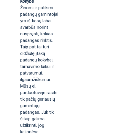
kokybė
Žinomi ir patikimi
padangų gamintojai
yra iš tiesų labai
svarbūs norint
nuspręsti, kokias
padangas rinktis.
Taip pat tai turi
didžiulę įtaką
padangų kokybei,
tarnavimo laikui ir
patvarumui,
ilgaamžiškumui.
Mūsų el.
parduotuvėje rasite
tik pačių geriausių
gamintojų
padangas. Juk tik
šitaip galima
užtikrinti, jog
kelionėse