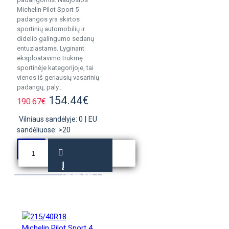
Michelin Pilot Sport 5
padangos yra skirtos
sportinių automobilių ir
didelio galingumo sedanų
entuziastams. Lyginant
eksploatavimo trukmę
sportinėje kategorijoje, tai
vienos iš geriausių vasarinių
padangų, paly..
154.44€
190.67€
Vilniaus sandėlyje: 0
|
EU
sandėliuose: >20
Į
KREPŠELĮ