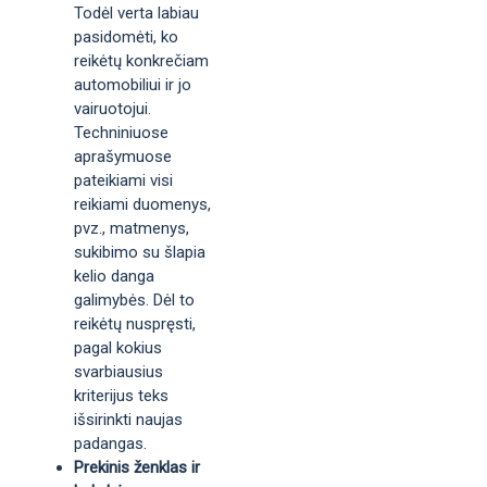
Todėl verta labiau
pasidomėti, ko
reikėtų konkrečiam
automobiliui ir jo
vairuotojui.
Techniniuose
aprašymuose
pateikiami visi
reikiami duomenys,
pvz., matmenys,
sukibimo su šlapia
kelio danga
galimybės. Dėl to
reikėtų nuspręsti,
pagal kokius
svarbiausius
kriterijus teks
išsirinkti naujas
padangas.
Prekinis ženklas ir