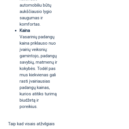
automobiliu būtų
aukščiausio lygio
saugumas ir
komfortas.
Kaina
Vasarinių padangų
kaina priklauso nuo
įvairių veiksnių:
gamintojo, padangų
savybių, matmenų ir
kokybės. Todėl pas
mus kiekvienas gali
rasti įvairiausias
padangų kainas,
kurios atitiks turimą
biudžetą ir
poreikius.
Taip kad visais atžvilgiais