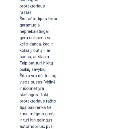
protektoriaus
raštas
Šis rašto tipas tikrai
garantuoja
nepriekaištingai
gerą sukibimą su
kelio danga, kad ir
kokia ji būtų – ar
sausa, ar šlapia.
Taip pat turi ir kitų
puikių savybių.
Šitaip yra dėl to, jog
visos pusės (vidinė
ir išorinė) yra
skirtingos. Tokį
protektoriaus rašto
tipą pasirenka tie,
kurie mėgsta greitį
ir turi itin galingus
automobilius, pvz.,