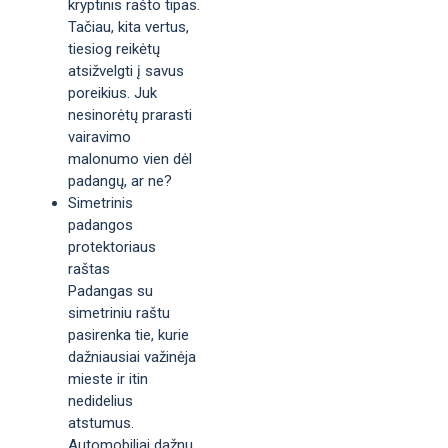
kryptinis rašto tipas.
Tačiau, kita vertus,
tiesiog reikėtų
atsižvelgti į savus
poreikius. Juk
nesinorėtų prarasti
vairavimo
malonumo vien dėl
padangų, ar ne?
Simetrinis
padangos
protektoriaus
raštas
Padangas su
simetriniu raštu
pasirenka tie, kurie
dažniausiai važinėja
mieste ir itin
nedidelius
atstumus.
Automobiliai dažnu