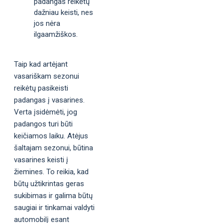
padangas reikėtų
dažniau keisti, nes
jos nėra
ilgaamžiškos.
Taip kad artėjant
vasariškam sezonui
reikėtų pasikeisti
padangas į vasarines.
Verta įsidėmėti, jog
padangos turi būti
keičiamos laiku. Atėjus
šaltajam sezonui, būtina
vasarines keisti į
žiemines. To reikia, kad
būtų užtikrintas geras
sukibimas ir galima būtų
saugiai ir tinkamai valdyti
automobilį esant