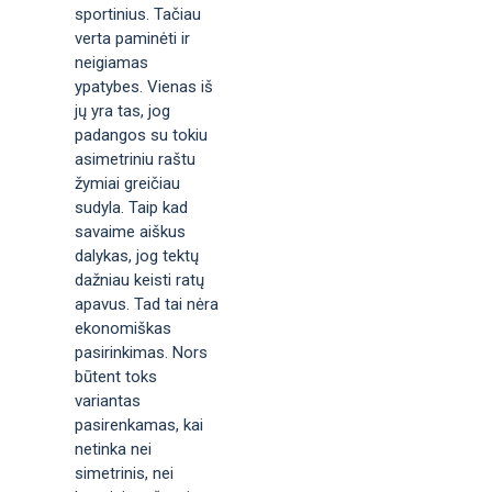
sportinius. Tačiau
verta paminėti ir
neigiamas
ypatybes. Vienas iš
jų yra tas, jog
padangos su tokiu
asimetriniu raštu
žymiai greičiau
sudyla. Taip kad
savaime aiškus
dalykas, jog tektų
dažniau keisti ratų
apavus. Tad tai nėra
ekonomiškas
pasirinkimas. Nors
būtent toks
variantas
pasirenkamas, kai
netinka nei
simetrinis, nei