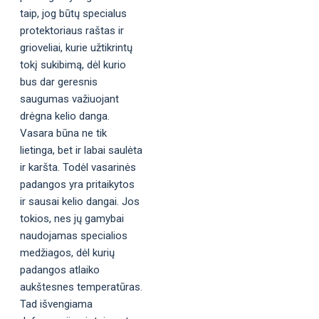
taip, jog būtų specialus
protektoriaus raštas ir
grioveliai, kurie užtikrintų
tokį sukibimą, dėl kurio
bus dar geresnis
saugumas važiuojant
drėgna kelio danga.
Vasara būna ne tik
lietinga, bet ir labai saulėta
ir karšta. Todėl vasarinės
padangos yra pritaikytos
ir sausai kelio dangai. Jos
tokios, nes jų gamybai
naudojamas specialios
medžiagos, dėl kurių
padangos atlaiko
aukštesnes temperatūras.
Tad išvengiama