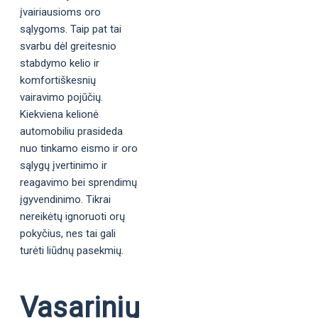
įvairiausioms oro
sąlygoms. Taip pat tai
svarbu dėl greitesnio
stabdymo kelio ir
komfortiškesnių
vairavimo pojūčių.
Kiekviena kelionė
automobiliu prasideda
nuo tinkamo eismo ir oro
sąlygų įvertinimo ir
reagavimo bei sprendimų
įgyvendinimo. Tikrai
nereikėtų ignoruoti orų
pokyčius, nes tai gali
turėti liūdnų pasekmių.
Vasarinių