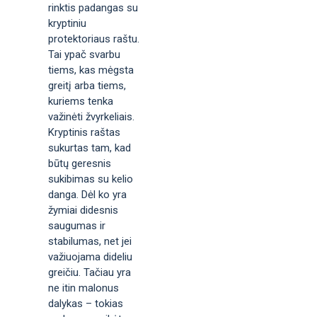
rinktis padangas su
kryptiniu
protektoriaus raštu.
Tai ypač svarbu
tiems, kas mėgsta
greitį arba tiems,
kuriems tenka
važinėti žvyrkeliais.
Kryptinis raštas
sukurtas tam, kad
būtų geresnis
sukibimas su kelio
danga. Dėl ko yra
žymiai didesnis
saugumas ir
stabilumas, net jei
važiuojama dideliu
greičiu. Tačiau yra
ne itin malonus
dalykas – tokias