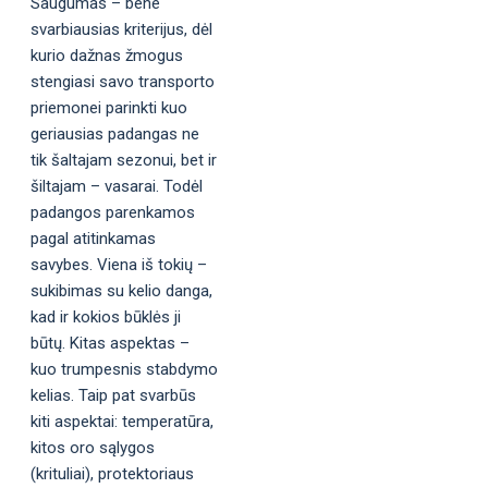
Saugumas – bene
svarbiausias kriterijus, dėl
kurio dažnas žmogus
stengiasi savo transporto
priemonei parinkti kuo
geriausias padangas ne
tik šaltajam sezonui, bet ir
šiltajam – vasarai. Todėl
padangos parenkamos
pagal atitinkamas
savybes. Viena iš tokių –
sukibimas su kelio danga,
kad ir kokios būklės ji
būtų. Kitas aspektas –
kuo trumpesnis stabdymo
kelias. Taip pat svarbūs
kiti aspektai: temperatūra,
kitos oro sąlygos
(krituliai), protektoriaus