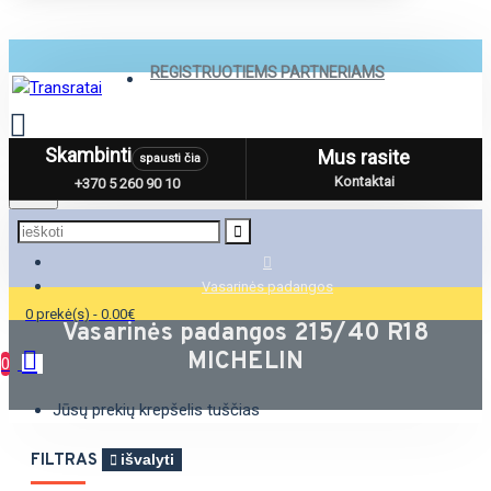
REGISTRUOTIEMS PARTNERIAMS
Skambinti
Mus rasite
spausti čia
Menu
Kontaktai
+370 5 260 90 10
Vasarinės padangos
0 prekė(s) - 0.00€
Vasarinės padangos 215/40 R18
MICHELIN
0
Jūsų prekių krepšelis tuščias
FILTRAS
išvalyti