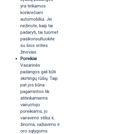
yra tinkamos
konkrečiam
automobiliui. Jei
nežinote, kaip tai
padaryti, tai tuomet
pasikonsultuokite
su šios srities
žinovais.
Poreikiai
Vasarinės
padangos gali būti
skirtingų rūšių. Taip
pat jos būna
pagamintos tik
atitinkamiems
vairuotojo
poreikiams, jo
vairavimo stiliui ir,
žinoma, važiavimo ir
oro sąlygoms.