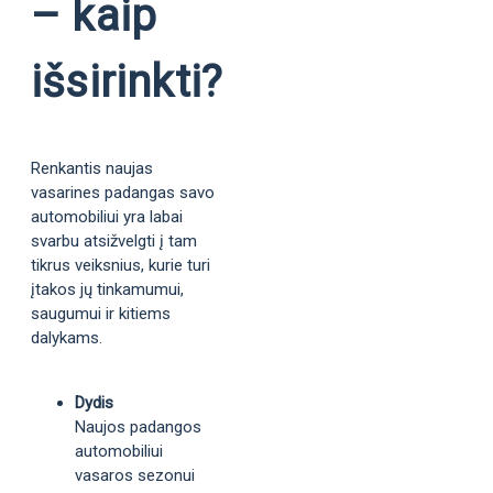
– kaip
išsirinkti?
Renkantis naujas
vasarines padangas savo
automobiliui yra labai
svarbu atsižvelgti į tam
tikrus veiksnius, kurie turi
įtakos jų tinkamumui,
saugumui ir kitiems
dalykams.
Dydis
Naujos padangos
automobiliui
vasaros sezonui