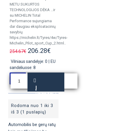
METU SUKURTOS
TECHNOLOGIJOS DĖKA …ir
su MICHELIN Total
Performance sujungiama
dar daugiau eksploatacinių
savybių
https://michelin.lt/Tyres/4w/Tyres-
Michelin_Pilot_sport_Cup_2.html..
206.28€
254.67€
Vilniaus sandėlyje: 0
|
EU
sandėliuose: 8
Į
KREPŠELĮ
Rodoma nuo 1 iki 3
iš 3 (1 puslapių)
Automobilis be gerų ratų