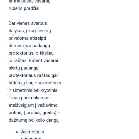
antrai pusei, vasarai,
rudens pradžiai.
Dar vienas svarbus
dalykas, į kurį tiesiog
privaloma atkreipti
dėmesį yra padangų
protektorius, o tiksliau –
jo raštas. Būtent vasarai
skirtų padangų
protektoriaus raštas gali
būti trijų tipų – asimetrinis
ir simetrinis bei kryptinis.
Tipas pasirenkamas
atsižvelgiant į važiavimo
pobūdį (įpročiai, greitis) ir
dažnumą bei kelio dangą.
Asimetrinis
padangos