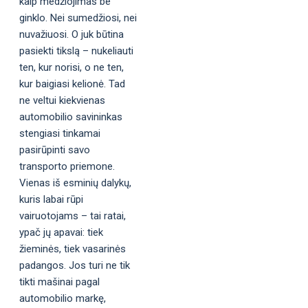
kaip medžiojimas be
ginklo. Nei sumedžiosi, nei
nuvažiuosi. O juk būtina
pasiekti tikslą – nukeliauti
ten, kur norisi, o ne ten,
kur baigiasi kelionė. Tad
ne veltui kiekvienas
automobilio savininkas
stengiasi tinkamai
pasirūpinti savo
transporto priemone.
Vienas iš esminių dalykų,
kuris labai rūpi
vairuotojams – tai ratai,
ypač jų apavai: tiek
žieminės, tiek vasarinės
padangos. Jos turi ne tik
tikti mašinai pagal
automobilio markę,