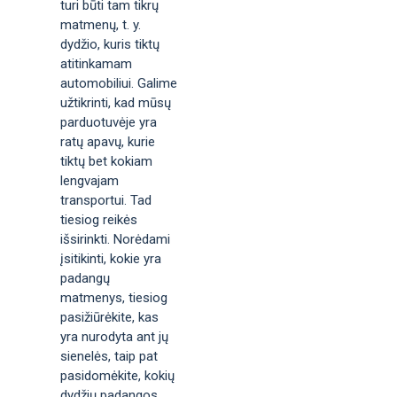
turi būti tam tikrų
matmenų, t. y.
dydžio, kuris tiktų
atitinkamam
automobiliui. Galime
užtikrinti, kad mūsų
parduotuvėje yra
ratų apavų, kurie
tiktų bet kokiam
lengvajam
transportui. Tad
tiesiog reikės
išsirinkti. Norėdami
įsitikinti, kokie yra
padangų
matmenys, tiesiog
pasižiūrėkite, kas
yra nurodyta ant jų
sienelės, taip pat
pasidomėkite, kokių
dydžių padangos