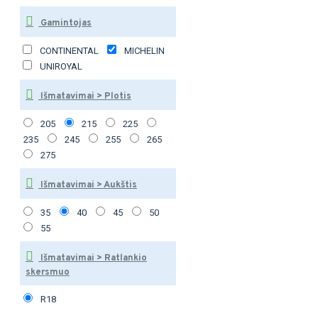
Gamintojas
CONTINENTAL
MICHELIN
UNIROYAL
Išmatavimai > Plotis
205
215
225
235
245
255
265
275
Išmatavimai > Aukštis
35
40
45
50
55
Išmatavimai > Ratlankio
skersmuo
R18