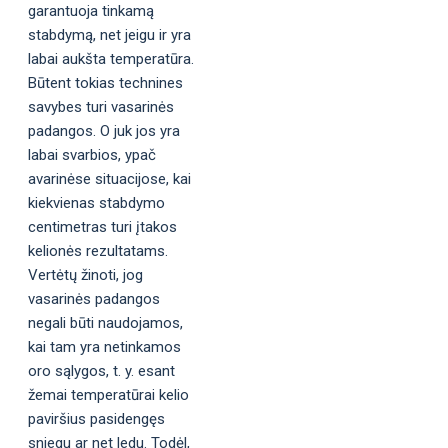
garantuoja tinkamą
stabdymą, net jeigu ir yra
labai aukšta temperatūra.
Būtent tokias technines
savybes turi vasarinės
padangos. O juk jos yra
labai svarbios, ypač
avarinėse situacijose, kai
kiekvienas stabdymo
centimetras turi įtakos
kelionės rezultatams.
Vertėtų žinoti, jog
vasarinės padangos
negali būti naudojamos,
kai tam yra netinkamos
oro sąlygos, t. y. esant
žemai temperatūrai kelio
paviršius pasidengęs
sniegu ar net ledu. Todėl,