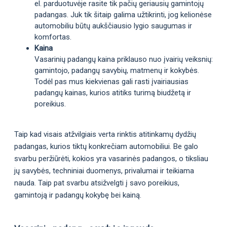
el. parduotuvėje rasite tik pačių geriausių gamintojų
padangas. Juk tik šitaip galima užtikrinti, jog kelionėse
automobiliu būtų aukščiausio lygio saugumas ir
komfortas.
Kaina
Vasarinių padangų kaina priklauso nuo įvairių veiksnių:
gamintojo, padangų savybių, matmenų ir kokybės.
Todėl pas mus kiekvienas gali rasti įvairiausias
padangų kainas, kurios atitiks turimą biudžetą ir
poreikius.
Taip kad visais atžvilgiais verta rinktis atitinkamų dydžių
padangas, kurios tiktų konkrečiam automobiliui. Be galo
svarbu peržiūrėti, kokios yra vasarinės padangos, o tiksliau
jų savybės, techniniai duomenys, privalumai ir teikiama
nauda. Taip pat svarbu atsižvelgti į savo poreikius,
gamintoją ir padangų kokybę bei kainą.