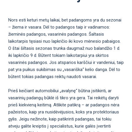
Nors esti keturi metų laikai, bet padangoms yra du sezonai
– žiema ir vasara. Dėl to padangos taip ir vadinamos:
žieminės padangos, vasarinės padangos. Šaltasis
laikotarpis tęsiasi nuo lapkričio iki kovo mėnesio pabaigos.
O štai šiltasis sezonas trunka daugmaž nuo balandžio 1 d.
iki lapkričio 9 d. Būtent tokiam laikotarpiui yra skirtos
vasarinės padangos. Jos atsparios karščiui ir vandeniui, taip
pat yra puikus sukibimas su „vasariška“ kelio danga. Dėl to
būtent tokias padangas reiktų naudoti vasarai.
Prieš keičiant automobiliui „avalynę“ būtina įsitikinti, ar
vasarinių padangų būklė iš tikro yra gera. Tai reikėtų daryti
prieš kiekvieną keitimą. Atlikite patikrą – ar padangos nėra
pažeistos, kaip yra nusidėvėjusios, koks yra protektoriaus
gylis. Jeigu nežinote, kaip patikrinti padangas, tai tokiu
atveju galite kreiptis į specialistus, kurie galės įvertinti