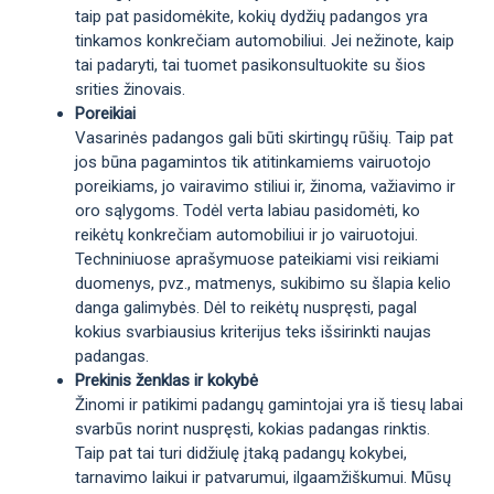
taip pat pasidomėkite, kokių dydžių padangos yra
tinkamos konkrečiam automobiliui. Jei nežinote, kaip
tai padaryti, tai tuomet pasikonsultuokite su šios
srities žinovais.
Poreikiai
Vasarinės padangos gali būti skirtingų rūšių. Taip pat
jos būna pagamintos tik atitinkamiems vairuotojo
poreikiams, jo vairavimo stiliui ir, žinoma, važiavimo ir
oro sąlygoms. Todėl verta labiau pasidomėti, ko
reikėtų konkrečiam automobiliui ir jo vairuotojui.
Techniniuose aprašymuose pateikiami visi reikiami
duomenys, pvz., matmenys, sukibimo su šlapia kelio
danga galimybės. Dėl to reikėtų nuspręsti, pagal
kokius svarbiausius kriterijus teks išsirinkti naujas
padangas.
Prekinis ženklas ir kokybė
Žinomi ir patikimi padangų gamintojai yra iš tiesų labai
svarbūs norint nuspręsti, kokias padangas rinktis.
Taip pat tai turi didžiulę įtaką padangų kokybei,
tarnavimo laikui ir patvarumui, ilgaamžiškumui. Mūsų