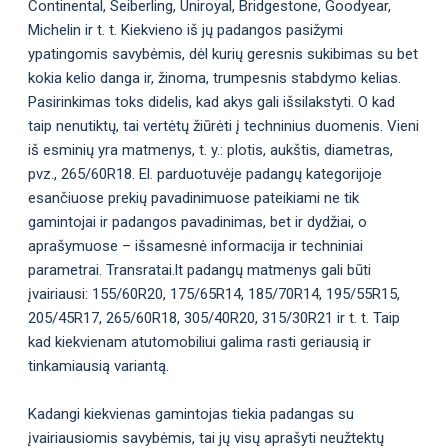
Continental, Seiberling, Uniroyal, Bridgestone, Goodyear,
Michelin ir t. t. Kiekvieno iš jų padangos pasižymi
ypatingomis savybėmis, dėl kurių geresnis sukibimas su bet
kokia kelio danga ir, žinoma, trumpesnis stabdymo kelias.
Pasirinkimas toks didelis, kad akys gali išsilakstyti. O kad
taip nenutiktų, tai vertėtų žiūrėti į techninius duomenis. Vieni
iš esminių yra matmenys, t. y.: plotis, aukštis, diametras,
pvz., 265/60R18. El. parduotuvėje padangų kategorijoje
esančiuose prekių pavadinimuose pateikiami ne tik
gamintojai ir padangos pavadinimas, bet ir dydžiai, o
aprašymuose – išsamesnė informacija ir techniniai
parametrai. Transratai.lt padangų matmenys gali būti
įvairiausi: 155/60R20, 175/65R14, 185/70R14, 195/55R15,
205/45R17, 265/60R18, 305/40R20, 315/30R21 ir t. t. Taip
kad kiekvienam atutomobiliui galima rasti geriausią ir
tinkamiausią variantą.
Kadangi kiekvienas gamintojas tiekia padangas su
įvairiausiomis savybėmis, tai jų visų aprašyti neužtektų