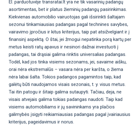
El. parduotuvėje transratai.lt yra ne tik vasarinių padangų
asortimentas, bet ir platus žieminių padangų pasirinkimas.
Kiekvienas automobilio vairuotojas gali išsirinkti šaltajam
sezonui tinkamiausias padangas pagal technines savybes,
vairavimo įpročius ir kitus kriterijus, taip pat atsižvelgiant ir į
finansinį aspektą. O štai, jei žmogui nepatinka porą kartų per
metus keisti ratų apavus ir nesinori dažnai investuoti į
padangas, tai drąsiai galima rinktis universalias padangas.
Todėl, kad jos tinka visiems sezonams, jei, savaime aišku,
orai nėra ekstremalūs – vasara nėra per karšta, o žiema
nėra labai šalta. Tokios padangos pagamintos taip, kad
galėtų būti naudojamos visais sezonais, t. y. visus metus.
Tai itin patogu ir šitaip galima sutaupyti. Tačiau, deja, ne
visais atvejais galima tokias padangas naudoti. Taip kad
visiems automobiliams ir jų savininkams yra plačios
galimybės įsigyti reikiamiausias padangas pagal įvairiausius
kriterijus, pageidavimus ir norus.