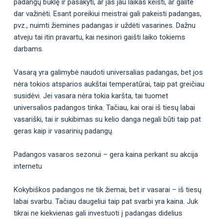
padangų būklę ir pasakyti, ar jas jau laikas keisti, ar galite
dar važinėti. Esant poreikiui meistrai gali pakeisti padangas,
pvz., nuimti žiemines padangas ir uždėti vasarines. Dažnu
atveju tai itin pravartu, kai nesinori gaišti laiko tokiems
darbams.
Vasarą yra galimybė naudoti universalias padangas, bet jos
nėra tokios atsparios aukštai temperatūrai, taip pat greičiau
susidėvi. Jei vasara nėra tokia karšta, tai tuomet
universalios padangos tinka. Tačiau, kai orai iš tiesų labai
vasariški, tai ir sukibimas su kelio danga negali būti taip pat
geras kaip ir vasarinių padangų.
Padangos vasaros sezonui – gera kaina perkant su akcija
internetu
Kokybiškos padangos ne tik žiemai, bet ir vasarai – iš tiesų
labai svarbu. Tačiau daugeliui taip pat svarbi yra kaina. Juk
tikrai ne kiekvienas gali investuoti į padangas didelius