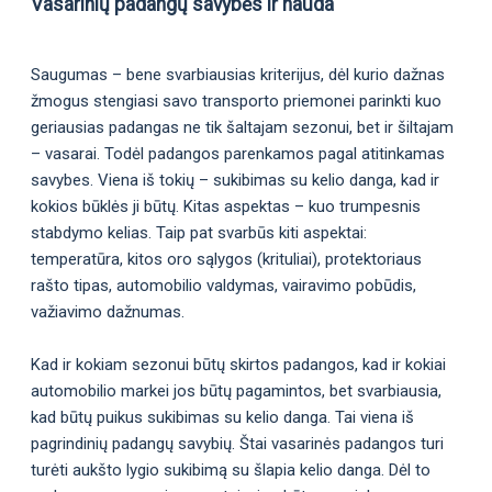
Vasarinių padangų savybės ir nauda
Saugumas – bene svarbiausias kriterijus, dėl kurio dažnas
žmogus stengiasi savo transporto priemonei parinkti kuo
geriausias padangas ne tik šaltajam sezonui, bet ir šiltajam
– vasarai. Todėl padangos parenkamos pagal atitinkamas
savybes. Viena iš tokių – sukibimas su kelio danga, kad ir
kokios būklės ji būtų. Kitas aspektas – kuo trumpesnis
stabdymo kelias. Taip pat svarbūs kiti aspektai:
temperatūra, kitos oro sąlygos (krituliai), protektoriaus
rašto tipas, automobilio valdymas, vairavimo pobūdis,
važiavimo dažnumas.
Kad ir kokiam sezonui būtų skirtos padangos, kad ir kokiai
automobilio markei jos būtų pagamintos, bet svarbiausia,
kad būtų puikus sukibimas su kelio danga. Tai viena iš
pagrindinių padangų savybių. Štai vasarinės padangos turi
turėti aukšto lygio sukibimą su šlapia kelio danga. Dėl to