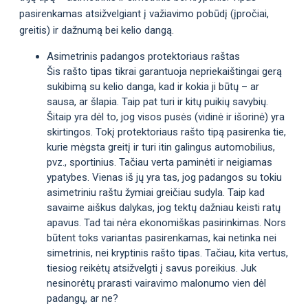
pasirenkamas atsižvelgiant į važiavimo pobūdį (įpročiai,
greitis) ir dažnumą bei kelio dangą.
Asimetrinis padangos protektoriaus raštas
Šis rašto tipas tikrai garantuoja nepriekaištingai gerą
sukibimą su kelio danga, kad ir kokia ji būtų – ar
sausa, ar šlapia. Taip pat turi ir kitų puikių savybių.
Šitaip yra dėl to, jog visos pusės (vidinė ir išorinė) yra
skirtingos. Tokį protektoriaus rašto tipą pasirenka tie,
kurie mėgsta greitį ir turi itin galingus automobilius,
pvz., sportinius. Tačiau verta paminėti ir neigiamas
ypatybes. Vienas iš jų yra tas, jog padangos su tokiu
asimetriniu raštu žymiai greičiau sudyla. Taip kad
savaime aiškus dalykas, jog tektų dažniau keisti ratų
apavus. Tad tai nėra ekonomiškas pasirinkimas. Nors
būtent toks variantas pasirenkamas, kai netinka nei
simetrinis, nei kryptinis rašto tipas. Tačiau, kita vertus,
tiesiog reikėtų atsižvelgti į savus poreikius. Juk
nesinorėtų prarasti vairavimo malonumo vien dėl
padangų, ar ne?