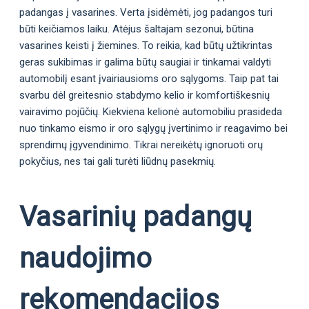
padangas į vasarines. Verta įsidėmėti, jog padangos turi
būti keičiamos laiku. Atėjus šaltajam sezonui, būtina
vasarines keisti į žiemines. To reikia, kad būtų užtikrintas
geras sukibimas ir galima būtų saugiai ir tinkamai valdyti
automobilį esant įvairiausioms oro sąlygoms. Taip pat tai
svarbu dėl greitesnio stabdymo kelio ir komfortiškesnių
vairavimo pojūčių. Kiekviena kelionė automobiliu prasideda
nuo tinkamo eismo ir oro sąlygų įvertinimo ir reagavimo bei
sprendimų įgyvendinimo. Tikrai nereikėtų ignoruoti orų
pokyčius, nes tai gali turėti liūdnų pasekmių.
Vasarinių padangų
naudojimo
rekomendacijos