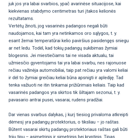
juk jos yra labai svarbios, ypač avarinėse situacijose, kai
kiekvienas stabdymo centimetras turi įtakos kelionės
rezultatams.
Vertėtų žinoti, jog vasarinės padangos negali būti
naudojamos, kai tam yra netinkamos oro sąlygos, t. y.
esant žemai temperatūrai kelio paviršius pasidengęs sniegu
ar net ledu. Todėl, kad tokių padangų sukibimas žymiai
blogesnis. Jei miestiečiams tai ne visada aktualu, tai
užmiesčio gyventojams tai yra labai svarbu, nes rajonuose
rečiau važinėja automobiliai, taip pat rečiau yra valomi keliai
ir dėl to žymiai greičiau keliai būna apsnigti ir aplediję. Tad
tenka važiuoti ne itin tinkamai prižiūrimais keliais. Taip kad
vasarinės padangos yra skirtos tik šiltajam sezonui, t. y.
pavasario antrai pusei, vasarai, rudens pradžiai.
Dar vienas svarbus dalykas, į kurį tiesiog privaloma atkreipti
dėmesį yra padangų protektorius, o tiksliau – jo raštas.
Būtent vasarai skirtų padangų protektoriaus raštas gali būti
trijų tipų – asimetrinis ir simetrinis bei kryptinis. Tipas