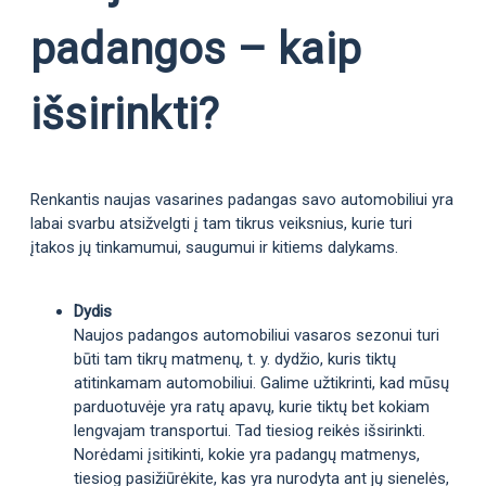
padangos – kaip
išsirinkti?
Renkantis naujas vasarines padangas savo automobiliui yra
labai svarbu atsižvelgti į tam tikrus veiksnius, kurie turi
įtakos jų tinkamumui, saugumui ir kitiems dalykams.
Dydis
Naujos padangos automobiliui vasaros sezonui turi
būti tam tikrų matmenų, t. y. dydžio, kuris tiktų
atitinkamam automobiliui. Galime užtikrinti, kad mūsų
parduotuvėje yra ratų apavų, kurie tiktų bet kokiam
lengvajam transportui. Tad tiesiog reikės išsirinkti.
Norėdami įsitikinti, kokie yra padangų matmenys,
tiesiog pasižiūrėkite, kas yra nurodyta ant jų sienelės,