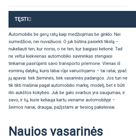
TĘSTI
Automobilis be gerų ratų kaip medžiojimas be ginklo. Nei
sumedžiosi, nei nuvažiuosi. O juk būtina pasiekti tikslą –
nukeliauti ten, kur norisi, o ne ten, kur baigiasi kelionė. Tad
ne veltui kiekvienas automobilio savininkas stengiasi
tinkamai pasirūpinti savo transporto priemone. Vienas iš
esminių dalykų, kuris labai rūpi vairuotojams – tai ratai, ypač
jų apavai: tiek žieminės, tiek vasarinės padangos. Jos turi ne
tik tikti mašinai pagal automobilio markę, modelį, bet ir būti
itin aukštos kokybės. Juk be galo svarbus yra saugumas, ir
savo, ir tų, kurie keliauja kartu viename automobilyje –
šeimos nariai, draugai, pažįstami ar tiesiog pakeleiviai.
Naujos vasarinės