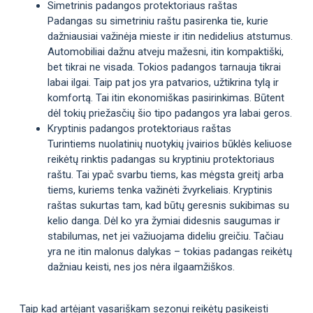
Simetrinis padangos protektoriaus raštas
Padangas su simetriniu raštu pasirenka tie, kurie
dažniausiai važinėja mieste ir itin nedidelius atstumus.
Automobiliai dažnu atveju mažesni, itin kompaktiški,
bet tikrai ne visada. Tokios padangos tarnauja tikrai
labai ilgai. Taip pat jos yra patvarios, užtikrina tylą ir
komfortą. Tai itin ekonomiškas pasirinkimas. Būtent
dėl tokių priežasčių šio tipo padangos yra labai geros.
Kryptinis padangos protektoriaus raštas
Turintiems nuolatinių nuotykių įvairios būklės keliuose
reikėtų rinktis padangas su kryptiniu protektoriaus
raštu. Tai ypač svarbu tiems, kas mėgsta greitį arba
tiems, kuriems tenka važinėti žvyrkeliais. Kryptinis
raštas sukurtas tam, kad būtų geresnis sukibimas su
kelio danga. Dėl ko yra žymiai didesnis saugumas ir
stabilumas, net jei važiuojama dideliu greičiu. Tačiau
yra ne itin malonus dalykas – tokias padangas reikėtų
dažniau keisti, nes jos nėra ilgaamžiškos.
Taip kad artėjant vasariškam sezonui reikėtų pasikeisti