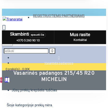
REGISTRUOTIEMS PARTNERIAMS
Skambinti
Mus rasite
spausti čia
Menu
Kontaktai
+370 5 260 90 10
Vasarinės padangos
0 prekė(s) - 0.00€
Vasarinės padangos 215/45 R20
MICHELIN
0
Jūsų prekių krepšelis tuščias
Šioje kategorijoje prekių nėra.