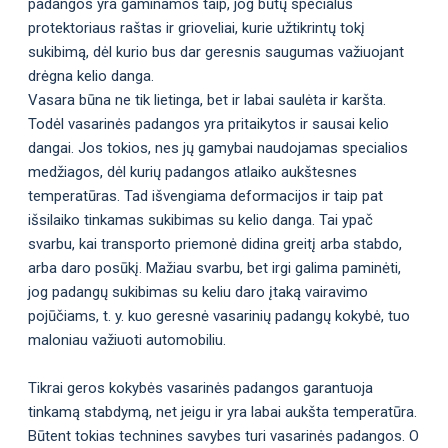
padangos yra gaminamos taip, jog būtų specialus
protektoriaus raštas ir grioveliai, kurie užtikrintų tokį
sukibimą, dėl kurio bus dar geresnis saugumas važiuojant
drėgna kelio danga.
Vasara būna ne tik lietinga, bet ir labai saulėta ir karšta.
Todėl vasarinės padangos yra pritaikytos ir sausai kelio
dangai. Jos tokios, nes jų gamybai naudojamas specialios
medžiagos, dėl kurių padangos atlaiko aukštesnes
temperatūras. Tad išvengiama deformacijos ir taip pat
išsilaiko tinkamas sukibimas su kelio danga. Tai ypač
svarbu, kai transporto priemonė didina greitį arba stabdo,
arba daro posūkį. Mažiau svarbu, bet irgi galima paminėti,
jog padangų sukibimas su keliu daro įtaką vairavimo
pojūčiams, t. y. kuo geresnė vasarinių padangų kokybė, tuo
maloniau važiuoti automobiliu.
Tikrai geros kokybės vasarinės padangos garantuoja
tinkamą stabdymą, net jeigu ir yra labai aukšta temperatūra.
Būtent tokias technines savybes turi vasarinės padangos. O