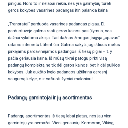
pinigus. Nors to ir nelabai reikia, nes yra galimybių turėti
geros kokybes vasarines padangas itin palankia kaina.
„Transratai“ parduoda vasarines padangas pigiau. El.
parduotuvėje galima rasti geros kainos pasiūlymus, nes
dažnai vykdoma akcija. Tad dažnas žmogus įsigyja „apavus“
ratams internetu būtent čia. Galima sakyti, jog ištisus metus
pirkėjams pardavinėjamos padangos iš tiesų pigiai – t. y.
pačia geriausia kaina. Iš mūsų tikrai patogu pirkti visą
padangų komplektą ne tik dėl geros kainos, bet ir dėl puikios
kokybės. Juk aukšto lygio padangos užtikrina geresnį
saugumą kelyje, o ir važiuoti žymiai maloniau!
Padangų gamintojai ir jų asortimentas
Padangų asortimentas iš tiesų labai platus, nes jau vien
gamintojų yra nemažai. Vieni geriausių: Kormoran, Viking,