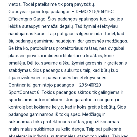
vietos. Todėl pateiksime tik porą pavyzdžių.
Goodyear gamintojo padangos – DEMO 215/65R16C
Efficientgrip Cargo. Šios padangos ypatingos tuo, kad jos
leidžia sutaupyti nemažai degalų. Tad žymiai efektyviau
naudojamas kuras. Taip pat gausis ilgesnė rida. Todėl, kad
šių padangų gaminimui naudojami dar geresnės medžiagos.
Be kita ko, patobulintas protektoriaus raštas, nes dvigubai
platesni grioveliai ir didesni blokeliai su kraštais, kurie
smailėja. Dėl to, savaime aišku, žymiai geresnis ir greitesnis
stabdymas. Šios padangos sukurtos taip, kad būtų kuo
ilgaamžiškesnės ir patvaresnės bei efektyvesnės.
Continental gamintojo padangos – 295/40R20
SportContact 6. Tokios padangos skirtos tik galingiems ir
sportiniams automobiliams. Jos garantuoja saugumą ir
kontrolę bet kokiame kelyje, kad ir koks greitis bebūtų. Šios
padangos gaminamos iš tokių spec. Medžiagų ir
sukuriamas toks protektoriaus raštas, jog užtikrinamas
maksimalus sukibimas su kelio danga. Taip pat puikesnė
akseleracija ir žymiai sutrumpėjęs stabdymo kelias. Taip kad