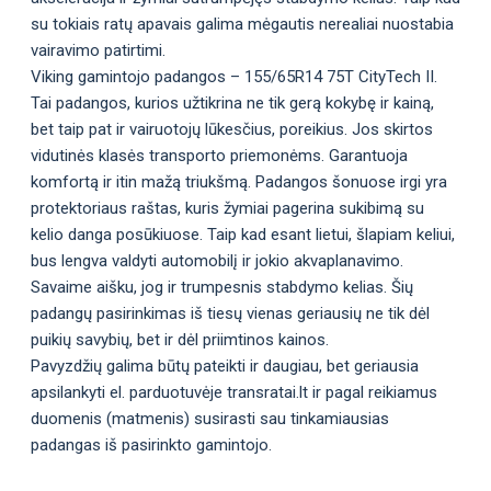
su tokiais ratų apavais galima mėgautis nerealiai nuostabia
vairavimo patirtimi.
Viking gamintojo padangos – 155/65R14 75T CityTech II.
Tai padangos, kurios užtikrina ne tik gerą kokybę ir kainą,
bet taip pat ir vairuotojų lūkesčius, poreikius. Jos skirtos
vidutinės klasės transporto priemonėms. Garantuoja
komfortą ir itin mažą triukšmą. Padangos šonuose irgi yra
protektoriaus raštas, kuris žymiai pagerina sukibimą su
kelio danga posūkiuose. Taip kad esant lietui, šlapiam keliui,
bus lengva valdyti automobilį ir jokio akvaplanavimo.
Savaime aišku, jog ir trumpesnis stabdymo kelias. Šių
padangų pasirinkimas iš tiesų vienas geriausių ne tik dėl
puikių savybių, bet ir dėl priimtinos kainos.
Pavyzdžių galima būtų pateikti ir daugiau, bet geriausia
apsilankyti el. parduotuvėje transratai.lt ir pagal reikiamus
duomenis (matmenis) susirasti sau tinkamiausias
padangas iš pasirinkto gamintojo.