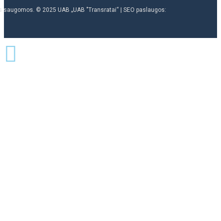
ės saugomos. © 2025 UAB „UAB "Transratai“ | SEO paslaugos: