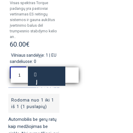
Visas spektras Torque
padangų yra pastoviai
vertinamas ES reitingų
sistemos ir gauna aukštus
įvertinimo balus dėl
trumpesnio stabdymo kelio
an..
60.00€
Vilniaus sandėlyje: 1
|
EU
sandėliuose: 0
Į
KREPŠELĮ
Rodoma nuo 1 iki 1
iš 1 (1 puslapių)
Automobilis be gerų ratų
kaip medžiojimas be