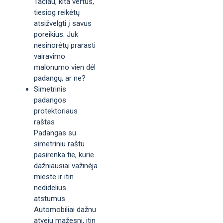
Tačiau, kita vertus,
tiesiog reikėtų
atsižvelgti į savus
poreikius. Juk
nesinorėtų prarasti
vairavimo
malonumo vien dėl
padangų, ar ne?
Simetrinis
padangos
protektoriaus
raštas
Padangas su
simetriniu raštu
pasirenka tie, kurie
dažniausiai važinėja
mieste ir itin
nedidelius
atstumus.
Automobiliai dažnu
atveju mažesni, itin