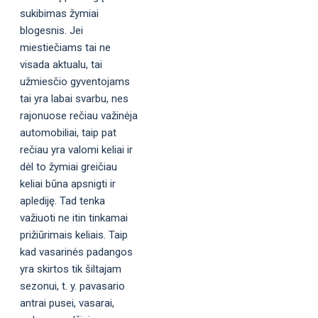
sukibimas žymiai
blogesnis. Jei
miestiečiams tai ne
visada aktualu, tai
užmiesčio gyventojams
tai yra labai svarbu, nes
rajonuose rečiau važinėja
automobiliai, taip pat
rečiau yra valomi keliai ir
dėl to žymiai greičiau
keliai būna apsnigti ir
aplediję. Tad tenka
važiuoti ne itin tinkamai
prižiūrimais keliais. Taip
kad vasarinės padangos
yra skirtos tik šiltajam
sezonui, t. y. pavasario
antrai pusei, vasarai,