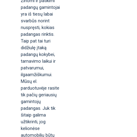
Žinomi ir patikimi
padangų gamintojai
yra iš tiesų labai
svarbūs norint
nuspręsti, kokias
padangas rinktis.
Taip pat tai turi
didžiulę įtaką
padangų kokybei,
tarnavimo laikui ir
patvarumui,
ilgaamžiškumui.
Mūsų el.
parduotuvėje rasite
tik pačių geriausių
gamintojų
padangas. Juk tik
šitaip galima
užtikrinti, jog
kelionėse
automobiliu būtų