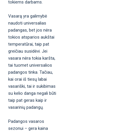
tokiems darbams.
Vasarą yra galimybė
naudoti universalias
padangas, bet jos nėra
tokios atsparios aukštai
temperatūrai, taip pat
greičiau susidėvi. Jei
vasara nėra tokia karšta,
tai tuomet universalios
padangos tinka. Tačiau,
kai orai iš tiesų labai
vasariški, tai ir sukibimas
su kelio danga negali būti
taip pat geras kaip ir
vasarinių padangų.
Padangos vasaros
sezonui – gera kaina