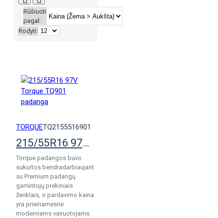
Rūšiuoti
pagal:
Rodyti:
TORQUE
TQ2155516901
215/55R16 97V Torque TQ901 padanga
Torque padangos buvo
sukurtos bendradarbiaujant
su Premium padangų
gamintojų prekiniais
ženklais, o pardavimo kaina
yra prieinamesnė
moderniems vairuotojams.