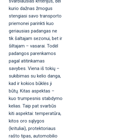
svarbiausias kriterijus, dėl
kurio dažnas žmogus
stengiasi savo transporto
priemonei parinkti kuo
geriausias padangas ne
tik šaltajam sezonui, bet ir
šiltajam – vasarai. Todėl
padangos parenkamos
pagal atitinkamas
savybes. Viena iš tokių –
sukibimas su kelio danga,
kad ir kokios būklės ji
būtų. Kitas aspektas –
kuo trumpesnis stabdymo
kelias. Taip pat svarbūs
kiti aspektai: temperatūra,
kitos oro sąlygos
(krituliai), protektoriaus
rašto tipas, automobilio