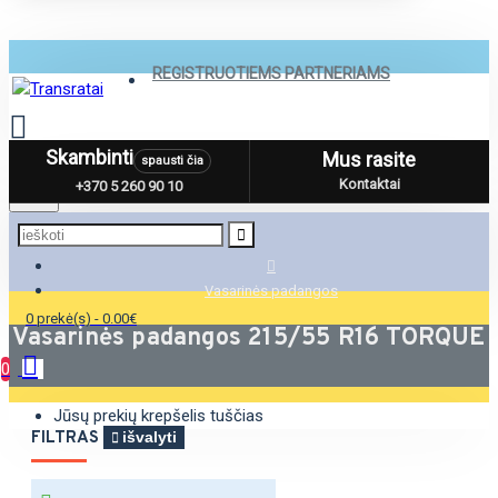
REGISTRUOTIEMS PARTNERIAMS
Skambinti
Mus rasite
spausti čia
Menu
Kontaktai
+370 5 260 90 10
Vasarinės padangos
0 prekė(s) - 0.00€
Vasarinės padangos 215/55 R16 TORQUE
0
Jūsų prekių krepšelis tuščias
FILTRAS
išvalyti