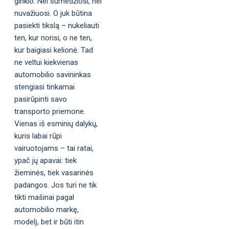
ginklo. Nei sumedžiosi, nei
nuvažiuosi. O juk būtina
pasiekti tikslą – nukeliauti
ten, kur norisi, o ne ten,
kur baigiasi kelionė. Tad
ne veltui kiekvienas
automobilio savininkas
stengiasi tinkamai
pasirūpinti savo
transporto priemone.
Vienas iš esminių dalykų,
kuris labai rūpi
vairuotojams – tai ratai,
ypač jų apavai: tiek
žieminės, tiek vasarinės
padangos. Jos turi ne tik
tikti mašinai pagal
automobilio markę,
modelį, bet ir būti itin