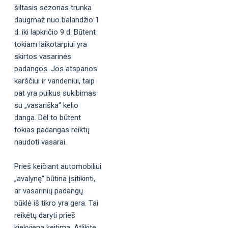
šiltasis sezonas trunka
daugmaž nuo balandžio 1
d. iki lapkričio 9 d. Būtent
tokiam laikotarpiui yra
skirtos vasarinės
padangos. Jos atsparios
karščiui ir vandeniui, taip
pat yra puikus sukibimas
su „vasariška“ kelio
danga. Dėl to būtent
tokias padangas reiktų
naudoti vasarai.
Prieš keičiant automobiliui
„avalynę“ būtina įsitikinti,
ar vasarinių padangų
būklė iš tikro yra gera. Tai
reikėtų daryti prieš
kiekvieną keitimą. Atlikite