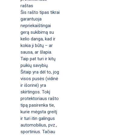
raštas
Šis rašto tipas tikrai
garantuoja
nepriekaištingai
gerą sukibimą su
kelio danga, kad ir
kokia ji būtų – ar
sausa, ar šlapia.
Taip pat turi ir kitų
puikių savybių.
Šitaip yra dėl to, jog
visos pusės (vidinė
ir išorinė) yra
skirtingos. Tokį
protektoriaus rašto
tipą pasirenka tie,
kurie mėgsta greitį
ir turi itin galingus
automobilius, pvz.,
sportinius. Tačiau