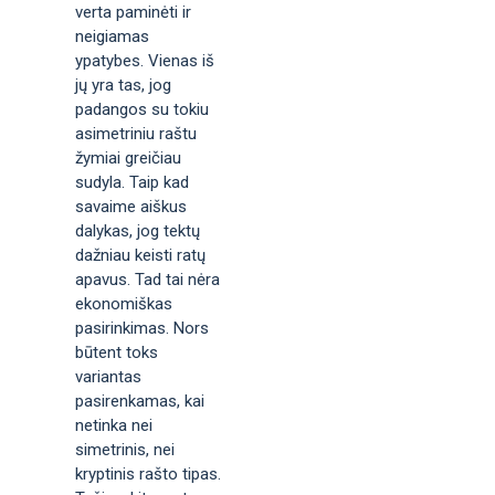
verta paminėti ir
neigiamas
ypatybes. Vienas iš
jų yra tas, jog
padangos su tokiu
asimetriniu raštu
žymiai greičiau
sudyla. Taip kad
savaime aiškus
dalykas, jog tektų
dažniau keisti ratų
apavus. Tad tai nėra
ekonomiškas
pasirinkimas. Nors
būtent toks
variantas
pasirenkamas, kai
netinka nei
simetrinis, nei
kryptinis rašto tipas.