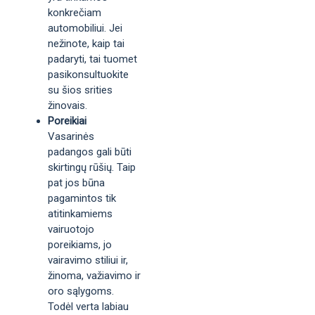
konkrečiam
automobiliui. Jei
nežinote, kaip tai
padaryti, tai tuomet
pasikonsultuokite
su šios srities
žinovais.
Poreikiai
Vasarinės
padangos gali būti
skirtingų rūšių. Taip
pat jos būna
pagamintos tik
atitinkamiems
vairuotojo
poreikiams, jo
vairavimo stiliui ir,
žinoma, važiavimo ir
oro sąlygoms.
Todėl verta labiau