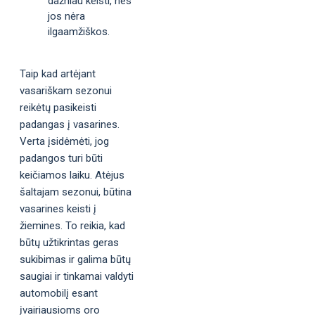
dažniau keisti, nes
jos nėra
ilgaamžiškos.
Taip kad artėjant
vasariškam sezonui
reikėtų pasikeisti
padangas į vasarines.
Verta įsidėmėti, jog
padangos turi būti
keičiamos laiku. Atėjus
šaltajam sezonui, būtina
vasarines keisti į
žiemines. To reikia, kad
būtų užtikrintas geras
sukibimas ir galima būtų
saugiai ir tinkamai valdyti
automobilį esant
įvairiausioms oro