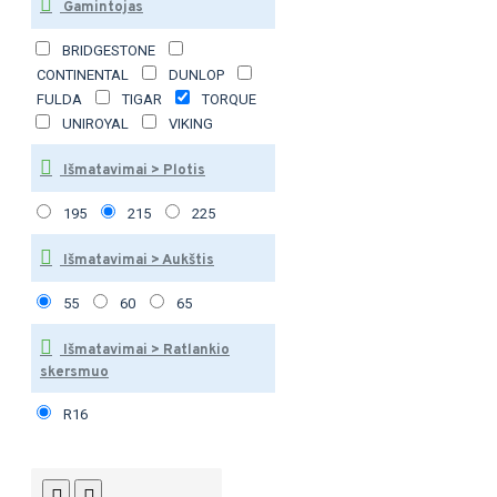
Gamintojas
BRIDGESTONE
CONTINENTAL
DUNLOP
FULDA
TIGAR
TORQUE
UNIROYAL
VIKING
Išmatavimai > Plotis
195
215
225
Išmatavimai > Aukštis
55
60
65
Išmatavimai > Ratlankio
skersmuo
R16