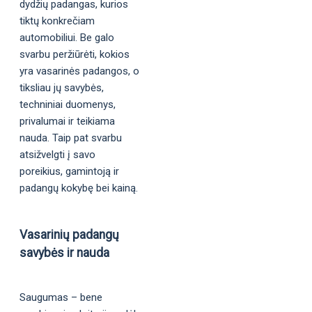
dydžių padangas, kurios
tiktų konkrečiam
automobiliui. Be galo
svarbu peržiūrėti, kokios
yra vasarinės padangos, o
tiksliau jų savybės,
techniniai duomenys,
privalumai ir teikiama
nauda. Taip pat svarbu
atsižvelgti į savo
poreikius, gamintoją ir
padangų kokybę bei kainą.
Vasarinių padangų
savybės ir nauda
Saugumas – bene