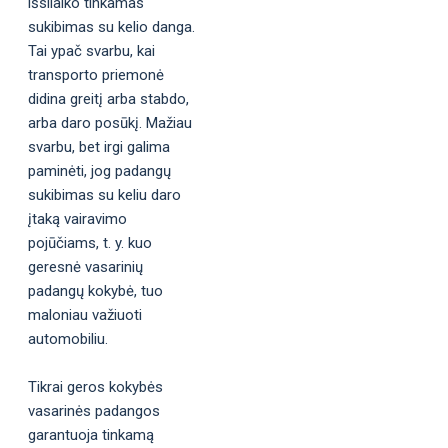
išsilaiko tinkamas
sukibimas su kelio danga.
Tai ypač svarbu, kai
transporto priemonė
didina greitį arba stabdo,
arba daro posūkį. Mažiau
svarbu, bet irgi galima
paminėti, jog padangų
sukibimas su keliu daro
įtaką vairavimo
pojūčiams, t. y. kuo
geresnė vasarinių
padangų kokybė, tuo
maloniau važiuoti
automobiliu.
Tikrai geros kokybės
vasarinės padangos
garantuoja tinkamą