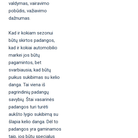
valdymas, vairavimo
pobūdis, važiavimo
dažnumas.
Kad ir kokiam sezonui
būtų skirtos padangos,
kad ir kokiai automobilio
markei jos būtų
pagamintos, bet
svarbiausia, kad būtų
puikus sukibimas su kelio
danga. Tai viena iš
pagrindinių padangų
savybių. Štai vasarinės
padangos turi turėti
aukšto lygio sukibimą su
šlapia kelio danga. Dėl to
padangos yra gaminamos
taip, jog būtų specialus