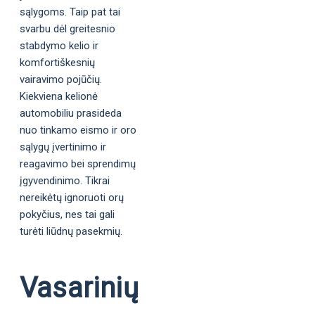
sąlygoms. Taip pat tai
svarbu dėl greitesnio
stabdymo kelio ir
komfortiškesnių
vairavimo pojūčių.
Kiekviena kelionė
automobiliu prasideda
nuo tinkamo eismo ir oro
sąlygų įvertinimo ir
reagavimo bei sprendimų
įgyvendinimo. Tikrai
nereikėtų ignoruoti orų
pokyčius, nes tai gali
turėti liūdnų pasekmių.
Vasarinių