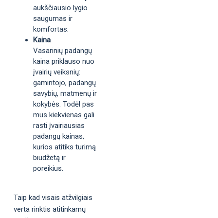
aukščiausio lygio
saugumas ir
komfortas.
Kaina
Vasarinių padangų
kaina priklauso nuo
įvairių veiksnių:
gamintojo, padangų
savybių, matmenų ir
kokybės. Todėl pas
mus kiekvienas gali
rasti įvairiausias
padangų kainas,
kurios atitiks turimą
biudžetą ir
poreikius.
Taip kad visais atžvilgiais
verta rinktis atitinkamų