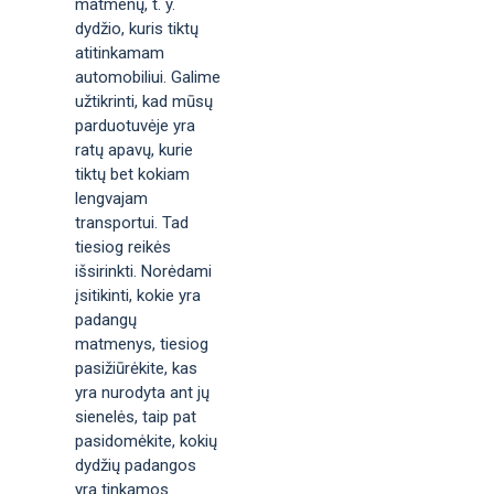
matmenų, t. y.
dydžio, kuris tiktų
atitinkamam
automobiliui. Galime
užtikrinti, kad mūsų
parduotuvėje yra
ratų apavų, kurie
tiktų bet kokiam
lengvajam
transportui. Tad
tiesiog reikės
išsirinkti. Norėdami
įsitikinti, kokie yra
padangų
matmenys, tiesiog
pasižiūrėkite, kas
yra nurodyta ant jų
sienelės, taip pat
pasidomėkite, kokių
dydžių padangos
yra tinkamos