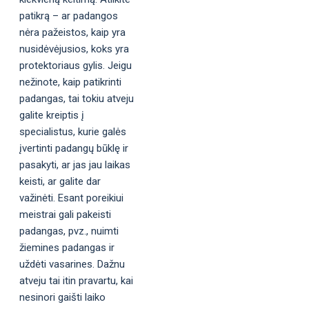
patikrą – ar padangos
nėra pažeistos, kaip yra
nusidėvėjusios, koks yra
protektoriaus gylis. Jeigu
nežinote, kaip patikrinti
padangas, tai tokiu atveju
galite kreiptis į
specialistus, kurie galės
įvertinti padangų būklę ir
pasakyti, ar jas jau laikas
keisti, ar galite dar
važinėti. Esant poreikiui
meistrai gali pakeisti
padangas, pvz., nuimti
žiemines padangas ir
uždėti vasarines. Dažnu
atveju tai itin pravartu, kai
nesinori gaišti laiko