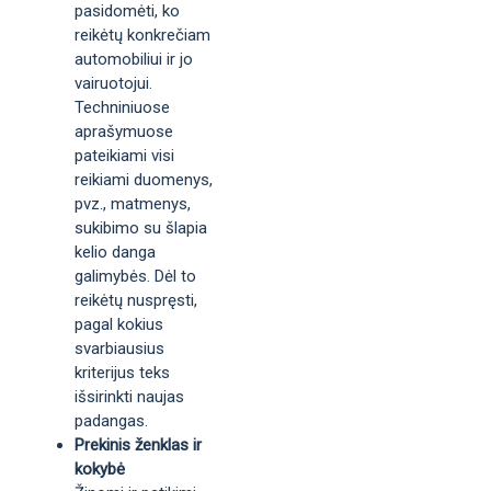
pasidomėti, ko
reikėtų konkrečiam
automobiliui ir jo
vairuotojui.
Techniniuose
aprašymuose
pateikiami visi
reikiami duomenys,
pvz., matmenys,
sukibimo su šlapia
kelio danga
galimybės. Dėl to
reikėtų nuspręsti,
pagal kokius
svarbiausius
kriterijus teks
išsirinkti naujas
padangas.
Prekinis ženklas ir
kokybė