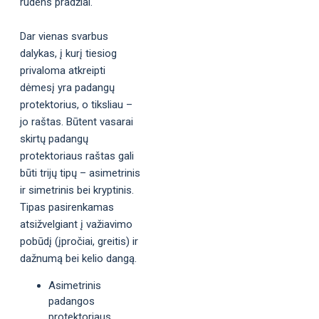
rudens pradžiai.
Dar vienas svarbus
dalykas, į kurį tiesiog
privaloma atkreipti
dėmesį yra padangų
protektorius, o tiksliau –
jo raštas. Būtent vasarai
skirtų padangų
protektoriaus raštas gali
būti trijų tipų – asimetrinis
ir simetrinis bei kryptinis.
Tipas pasirenkamas
atsižvelgiant į važiavimo
pobūdį (įpročiai, greitis) ir
dažnumą bei kelio dangą.
Asimetrinis
padangos
protektoriaus