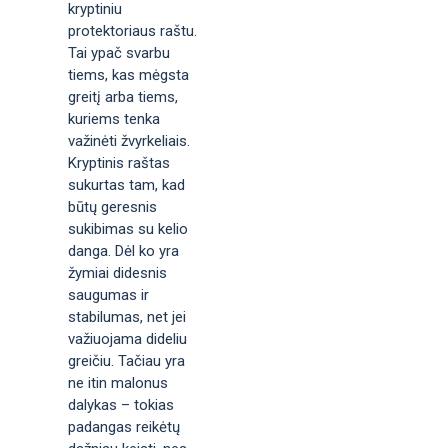
kryptiniu
protektoriaus raštu.
Tai ypač svarbu
tiems, kas mėgsta
greitį arba tiems,
kuriems tenka
važinėti žvyrkeliais.
Kryptinis raštas
sukurtas tam, kad
būtų geresnis
sukibimas su kelio
danga. Dėl ko yra
žymiai didesnis
saugumas ir
stabilumas, net jei
važiuojama dideliu
greičiu. Tačiau yra
ne itin malonus
dalykas – tokias
padangas reikėtų