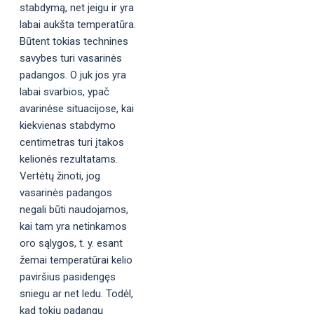
stabdymą, net jeigu ir yra
labai aukšta temperatūra.
Būtent tokias technines
savybes turi vasarinės
padangos. O juk jos yra
labai svarbios, ypač
avarinėse situacijose, kai
kiekvienas stabdymo
centimetras turi įtakos
kelionės rezultatams.
Vertėtų žinoti, jog
vasarinės padangos
negali būti naudojamos,
kai tam yra netinkamos
oro sąlygos, t. y. esant
žemai temperatūrai kelio
paviršius pasidengęs
sniegu ar net ledu. Todėl,
kad tokių padangų