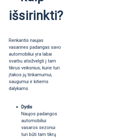
išsirinkti?
Renkantis naujas
vasarines padangas savo
automobiliui yra labai
svarbu atsižvelgti į tam
tikrus veiksnius, kurie turi
įtakos jų tinkamumui,
saugumui ir kitiems
dalykams.
Dydis
Naujos padangos
automobiliui
vasaros sezonui
turi būti tam tikrų