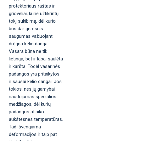
protektoriaus raštas ir
grioveliai, kurie užtikrintų
tokį sukibimą, dėl kurio
bus dar geresnis
saugumas važiuojant
drėgna kelio danga.
Vasara būna ne tik
lietinga, bet ir labai saulėta
ir karšta. Todėl vasarinės
padangos yra pritaikytos
ir sausai kelio dangai. Jos
tokios, nes jų gamybai
naudojamas specialios
medžiagos, dėl kurių
padangos atlaiko
aukštesnes temperatūras.
Tad išvengiama
deformacijos ir taip pat