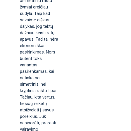
asimetriniu raštu
žymiai greičiau
sudyla. Taip kad
savaime aiškus
dalykas, jog tektų
dažniau keisti ratų
apavus. Tad tai nėra
ekonomiškas
pasirinkimas. Nors
būtent toks
variantas
pasirenkamas, kai
netinka nei
simetrinis, nei
kryptinis rašto tipas.
Tačiau, kita vertus,
tiesiog reikėtų
atsižvelgti į savus
poreikius. Juk
nesinorėtų prarasti
vairavimo