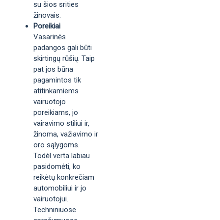
su šios srities
žinovais.
Poreikiai
Vasarinės
padangos gali būti
skirtingų rūšių. Taip
pat jos būna
pagamintos tik
atitinkamiems
vairuotojo
poreikiams, jo
vairavimo stiliui ir,
žinoma, važiavimo ir
oro sąlygoms.
Todėl verta labiau
pasidomėti, ko
reikėtų konkrečiam
automobiliui ir jo
vairuotojui.
Techniniuose