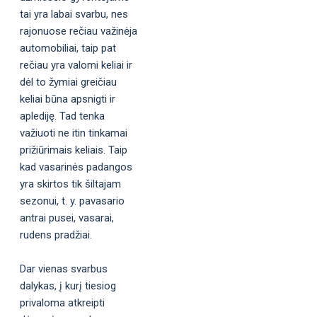
tai yra labai svarbu, nes
rajonuose rečiau važinėja
automobiliai, taip pat
rečiau yra valomi keliai ir
dėl to žymiai greičiau
keliai būna apsnigti ir
aplediję. Tad tenka
važiuoti ne itin tinkamai
prižiūrimais keliais. Taip
kad vasarinės padangos
yra skirtos tik šiltajam
sezonui, t. y. pavasario
antrai pusei, vasarai,
rudens pradžiai.
Dar vienas svarbus
dalykas, į kurį tiesiog
privaloma atkreipti