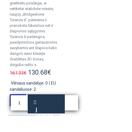
greitkeliu posūkyje, ar
netikėtai stabdote mieste,
naujoji „Bridgestone
Turanza 6“ pateisina ir
pranoksta lūkesčius net ir
šlapiomis sąlygomis.
Turanza 6 padangos,
pasižyminčios geriausiomis
savybėmis ant šlapios kelio
dangos savo klasėje.
Grublėtas 3D šonas,
dviguba rašto s..
130.68€
161.33€
Vilniaus sandėlyje: 0
|
EU
sandėliuose: 2
Į
KREPŠELĮ