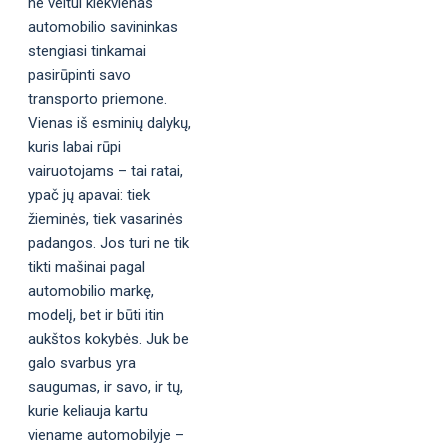
ne veltui kiekvienas
automobilio savininkas
stengiasi tinkamai
pasirūpinti savo
transporto priemone.
Vienas iš esminių dalykų,
kuris labai rūpi
vairuotojams – tai ratai,
ypač jų apavai: tiek
žieminės, tiek vasarinės
padangos. Jos turi ne tik
tikti mašinai pagal
automobilio markę,
modelį, bet ir būti itin
aukštos kokybės. Juk be
galo svarbus yra
saugumas, ir savo, ir tų,
kurie keliauja kartu
viename automobilyje –