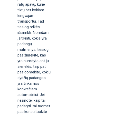
ratų apavų, kurie
tiktų bet kokiam
lengvajam
transportui. Tad
tiesiog reikės
išsirinkti. Norėdami
įsitikinti, kokie yra
padangų
matmenys, tiesiog
pasižiūrėkite, kas
yra nurodyta ant jų
sienelės, taip pat
pasidomėkite, kokių
dydžių padangos
yra tinkamos
konkrečiam
automobiliui. Jei
nežinote, kaip tai
padaryti, tai tuomet
pasikonsultuokite