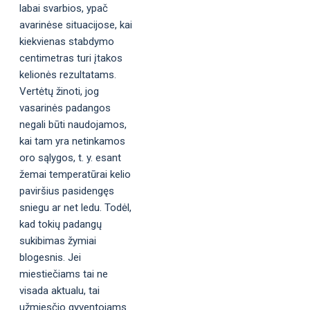
labai svarbios, ypač
avarinėse situacijose, kai
kiekvienas stabdymo
centimetras turi įtakos
kelionės rezultatams.
Vertėtų žinoti, jog
vasarinės padangos
negali būti naudojamos,
kai tam yra netinkamos
oro sąlygos, t. y. esant
žemai temperatūrai kelio
paviršius pasidengęs
sniegu ar net ledu. Todėl,
kad tokių padangų
sukibimas žymiai
blogesnis. Jei
miestiečiams tai ne
visada aktualu, tai
užmiesčio gyventojams