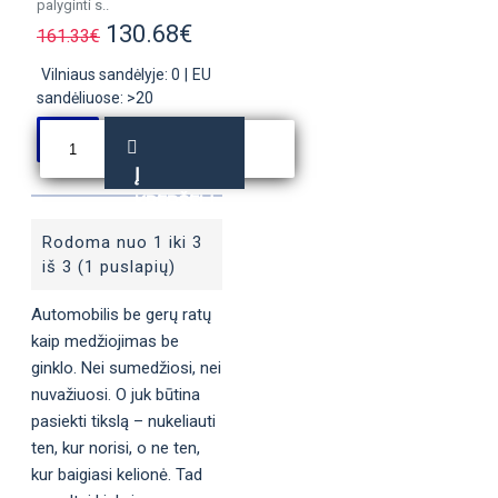
palyginti s..
130.68€
161.33€
Vilniaus sandėlyje: 0
|
EU
sandėliuose: >20
Į
KREPŠELĮ
Rodoma nuo 1 iki 3
iš 3 (1 puslapių)
Automobilis be gerų ratų
kaip medžiojimas be
ginklo. Nei sumedžiosi, nei
nuvažiuosi. O juk būtina
pasiekti tikslą – nukeliauti
ten, kur norisi, o ne ten,
kur baigiasi kelionė. Tad