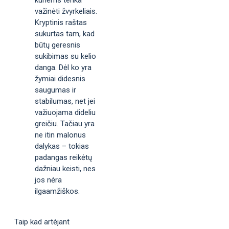
važinėti žvyrkeliais.
Kryptinis raštas
sukurtas tam, kad
būtų geresnis
sukibimas su kelio
danga. Dėl ko yra
žymiai didesnis
saugumas ir
stabilumas, net jei
važiuojama dideliu
greičiu. Tačiau yra
ne itin malonus
dalykas – tokias
padangas reikėtų
dažniau keisti, nes
jos nėra
ilgaamžiškos.
Taip kad artėjant