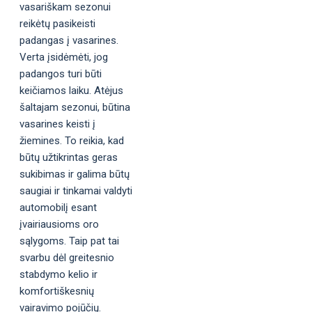
vasariškam sezonui
reikėtų pasikeisti
padangas į vasarines.
Verta įsidėmėti, jog
padangos turi būti
keičiamos laiku. Atėjus
šaltajam sezonui, būtina
vasarines keisti į
žiemines. To reikia, kad
būtų užtikrintas geras
sukibimas ir galima būtų
saugiai ir tinkamai valdyti
automobilį esant
įvairiausioms oro
sąlygoms. Taip pat tai
svarbu dėl greitesnio
stabdymo kelio ir
komfortiškesnių
vairavimo pojūčių.