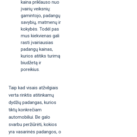
kaina priklauso nuo
įvairių veiksnių:
gamintojo, padangų
savybių, matmenų ir
kokybės. Todėl pas
mus kiekvienas gali
rasti įvairiausias
padangų kainas,
kurios atitiks turimą
biudžetą ir
poreikius.
Taip kad visais atžvilgiais
verta rinktis atitinkamų
dydžių padangas, kurios
tiktų konkrečiam
automobiliui. Be galo
svarbu peržiūrėti, kokios
yra vasarinės padangos, o