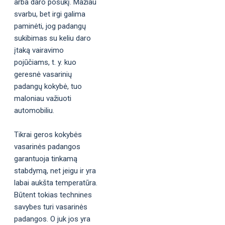
arba daro posūkį. Mažiau
svarbu, bet irgi galima
paminėti, jog padangų
sukibimas su keliu daro
įtaką vairavimo
pojūčiams, t. y. kuo
geresnė vasarinių
padangų kokybė, tuo
maloniau važiuoti
automobiliu.
Tikrai geros kokybės
vasarinės padangos
garantuoja tinkamą
stabdymą, net jeigu ir yra
labai aukšta temperatūra.
Būtent tokias technines
savybes turi vasarinės
padangos. O juk jos yra