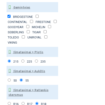
Gamintojas
BRIDGESTONE
CONTINENTAL
FIRESTONE
GOODYEAR
MICHELIN
SEIBERLING
TIGAR
TOLEDO
UNIROYAL
VIKING
Išmatavimai > Plotis
215
225
235
Išmatavimai > Aukštis
50
55
Išmatavimai > Ratlankio
skersmuo
R16
R17
R18