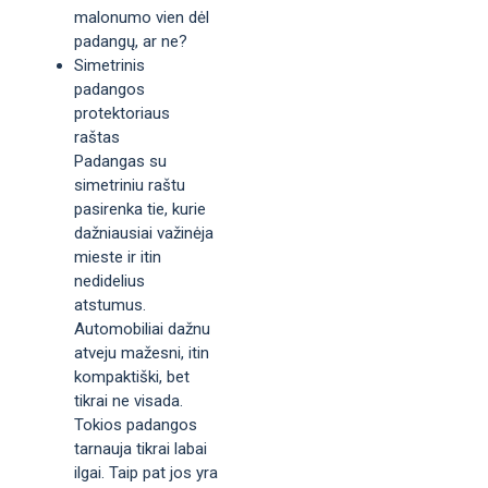
malonumo vien dėl
padangų, ar ne?
Simetrinis
padangos
protektoriaus
raštas
Padangas su
simetriniu raštu
pasirenka tie, kurie
dažniausiai važinėja
mieste ir itin
nedidelius
atstumus.
Automobiliai dažnu
atveju mažesni, itin
kompaktiški, bet
tikrai ne visada.
Tokios padangos
tarnauja tikrai labai
ilgai. Taip pat jos yra