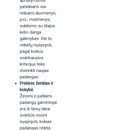
aprašymuose
pateikiami visi
reikiami duomenys,
pvz., matmenys,
sukibimo su šlapia
kelio danga
galimybės. Dėl to
reikėtų nuspręsti,
pagal kokius
svarbiausius
kriterijus teks
išsirinkti naujas
padangas.
Prekinis ženklas ir
kokybė
Žinomi ir patikimi
padangų gamintojai
yra iš tiesų labai
svarbūs norint
nuspręsti, kokias
padangas rinktis.