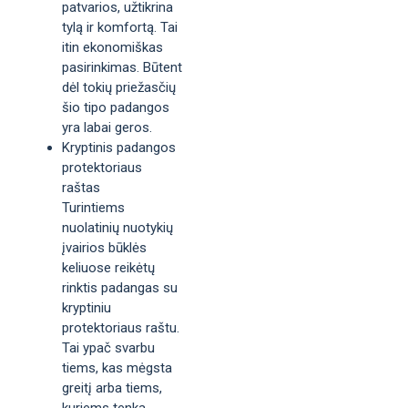
patvarios, užtikrina
tylą ir komfortą. Tai
itin ekonomiškas
pasirinkimas. Būtent
dėl tokių priežasčių
šio tipo padangos
yra labai geros.
Kryptinis padangos
protektoriaus
raštas
Turintiems
nuolatinių nuotykių
įvairios būklės
keliuose reikėtų
rinktis padangas su
kryptiniu
protektoriaus raštu.
Tai ypač svarbu
tiems, kas mėgsta
greitį arba tiems,
kuriems tenka