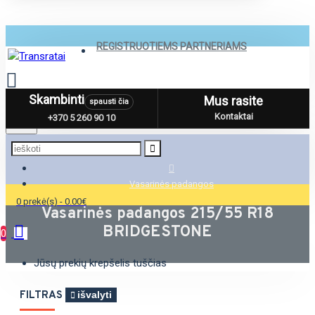
REGISTRUOTIEMS PARTNERIAMS
Skambinti
Mus rasite
spausti čia
Menu
Kontaktai
+370 5 260 90 10
Vasarinės padangos
0 prekė(s) - 0.00€
Vasarinės padangos 215/55 R18
BRIDGESTONE
0
Jūsų prekių krepšelis tuščias
FILTRAS
išvalyti