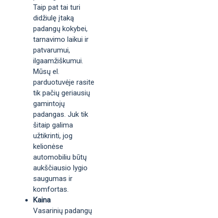
Taip pat tai turi
didžiulę įtaką
padangų kokybei,
tarnavimo laikui ir
patvarumui,
ilgaamžiškumui.
Mūsų el.
parduotuvėje rasite
tik pačių geriausių
gamintojų
padangas. Juk tik
šitaip galima
užtikrinti, jog
kelionėse
automobiliu būtų
aukščiausio lygio
saugumas ir
komfortas.
Kaina
Vasarinių padangų