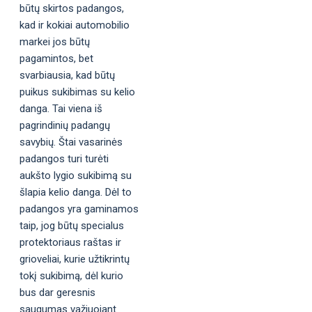
būtų skirtos padangos,
kad ir kokiai automobilio
markei jos būtų
pagamintos, bet
svarbiausia, kad būtų
puikus sukibimas su kelio
danga. Tai viena iš
pagrindinių padangų
savybių. Štai vasarinės
padangos turi turėti
aukšto lygio sukibimą su
šlapia kelio danga. Dėl to
padangos yra gaminamos
taip, jog būtų specialus
protektoriaus raštas ir
grioveliai, kurie užtikrintų
tokį sukibimą, dėl kurio
bus dar geresnis
saugumas važiuojant