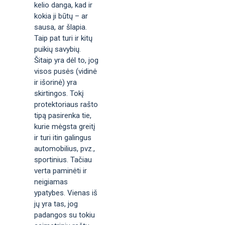
kelio danga, kad ir
kokia ji būtų – ar
sausa, ar šlapia.
Taip pat turi ir kitų
puikių savybių.
Šitaip yra dėl to, jog
visos pusės (vidinė
ir išorinė) yra
skirtingos. Tokį
protektoriaus rašto
tipą pasirenka tie,
kurie mėgsta greitį
ir turi itin galingus
automobilius, pvz.,
sportinius. Tačiau
verta paminėti ir
neigiamas
ypatybes. Vienas iš
jų yra tas, jog
padangos su tokiu