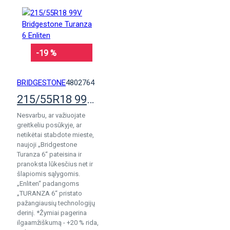
-19 %
BRIDGESTONE
4802764
215/55R18 99V Bridgestone Turanza 6 Enliten
Nesvarbu, ar važiuojate
greitkeliu posūkyje, ar
netikėtai stabdote mieste,
naujoji „Bridgestone
Turanza 6“ pateisina ir
pranoksta lūkesčius net ir
šlapiomis sąlygomis.
„Enliten“ padangoms
„TURANZA 6“ pristato
pažangiausių technologijų
derinį. *Žymiai pagerina
ilgaamžiškumą - +20 % rida,