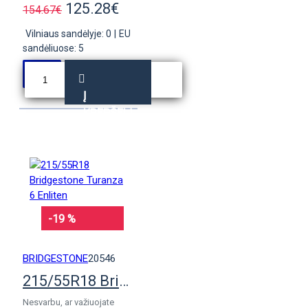
125.28€
154.67€
Vilniaus sandėlyje: 0
|
EU
sandėliuose: 5
Į
KREPŠELĮ
-19 %
BRIDGESTONE
20546
215/55R18 Bridgestone Turanza 6 Enliten
Nesvarbu, ar važiuojate