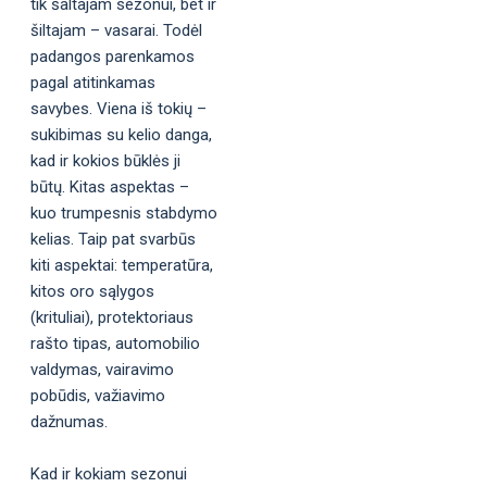
tik šaltajam sezonui, bet ir
šiltajam – vasarai. Todėl
padangos parenkamos
pagal atitinkamas
savybes. Viena iš tokių –
sukibimas su kelio danga,
kad ir kokios būklės ji
būtų. Kitas aspektas –
kuo trumpesnis stabdymo
kelias. Taip pat svarbūs
kiti aspektai: temperatūra,
kitos oro sąlygos
(krituliai), protektoriaus
rašto tipas, automobilio
valdymas, vairavimo
pobūdis, važiavimo
dažnumas.
Kad ir kokiam sezonui