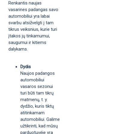
Renkantis naujas
vasarines padangas savo
automobiliui yra labai
svarbu atsižvelgti į tam
tikrus veiksnius, kurie turi
įtakos jų tinkamumui,
saugumui ir kitiems
dalykams.
Dydis
Naujos padangos
automobiliui
vasaros sezonui
turi būti tam tikrų
matmenų, t. y.
dydžio, kuris tiktų
atitinkamam
automobiliui. Galime
užtikrinti, kad mūsų
parduotuvėje yra