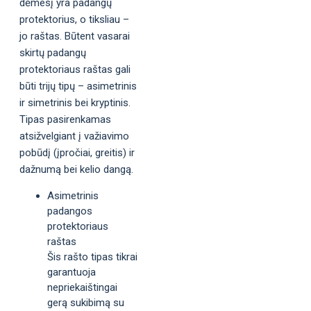
dėmesį yra padangų
protektorius, o tiksliau –
jo raštas. Būtent vasarai
skirtų padangų
protektoriaus raštas gali
būti trijų tipų – asimetrinis
ir simetrinis bei kryptinis.
Tipas pasirenkamas
atsižvelgiant į važiavimo
pobūdį (įpročiai, greitis) ir
dažnumą bei kelio dangą.
Asimetrinis
padangos
protektoriaus
raštas
Šis rašto tipas tikrai
garantuoja
nepriekaištingai
gerą sukibimą su