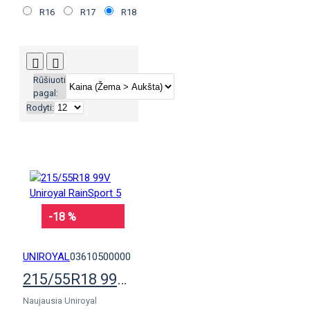
R16
R17
R18
Rūšiuoti
pagal:
Rodyti:
-18 %
UNIROYAL
03610500000
215/55R18 99V Uniroyal RainSport 5
Naujausia Uniroyal