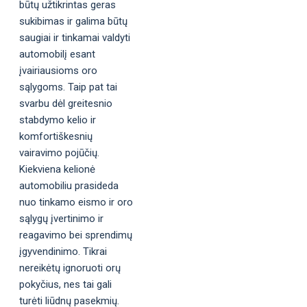
būtų užtikrintas geras
sukibimas ir galima būtų
saugiai ir tinkamai valdyti
automobilį esant
įvairiausioms oro
sąlygoms. Taip pat tai
svarbu dėl greitesnio
stabdymo kelio ir
komfortiškesnių
vairavimo pojūčių.
Kiekviena kelionė
automobiliu prasideda
nuo tinkamo eismo ir oro
sąlygų įvertinimo ir
reagavimo bei sprendimų
įgyvendinimo. Tikrai
nereikėtų ignoruoti orų
pokyčius, nes tai gali
turėti liūdnų pasekmių.