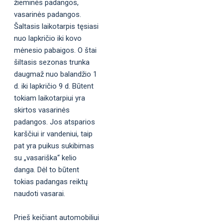
žieminės padangos,
vasarinės padangos.
Šaltasis laikotarpis tęsiasi
nuo lapkričio iki kovo
mėnesio pabaigos. O štai
šiltasis sezonas trunka
daugmaž nuo balandžio 1
d. iki lapkričio 9 d. Būtent
tokiam laikotarpiui yra
skirtos vasarinės
padangos. Jos atsparios
karščiui ir vandeniui, taip
pat yra puikus sukibimas
su „vasariška“ kelio
danga. Dėl to būtent
tokias padangas reiktų
naudoti vasarai.
Prieš keičiant automobiliui