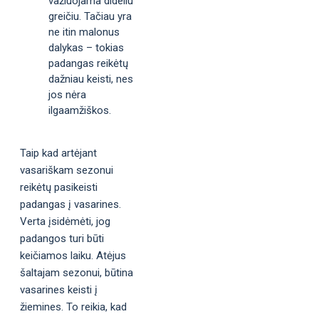
važiuojama dideliu
greičiu. Tačiau yra
ne itin malonus
dalykas – tokias
padangas reikėtų
dažniau keisti, nes
jos nėra
ilgaamžiškos.
Taip kad artėjant
vasariškam sezonui
reikėtų pasikeisti
padangas į vasarines.
Verta įsidėmėti, jog
padangos turi būti
keičiamos laiku. Atėjus
šaltajam sezonui, būtina
vasarines keisti į
žiemines. To reikia, kad