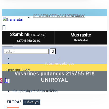
REGISTRUOTIEMS PARTNERIAMS
Skambinti
Mus rasite
spausti čia
Menu
Kontaktai
+370 5 260 90 10
Vasarinės padangos
0 prekė(s) - 0.00€
Vasarinės padangos 215/55 R18
UNIROYAL
0
Jūsų prekių krepšelis tuščias
FILTRAS
išvalyti