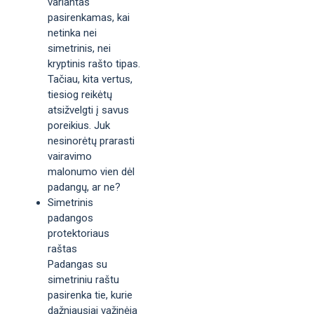
variantas
pasirenkamas, kai
netinka nei
simetrinis, nei
kryptinis rašto tipas.
Tačiau, kita vertus,
tiesiog reikėtų
atsižvelgti į savus
poreikius. Juk
nesinorėtų prarasti
vairavimo
malonumo vien dėl
padangų, ar ne?
Simetrinis
padangos
protektoriaus
raštas
Padangas su
simetriniu raštu
pasirenka tie, kurie
dažniausiai važinėja