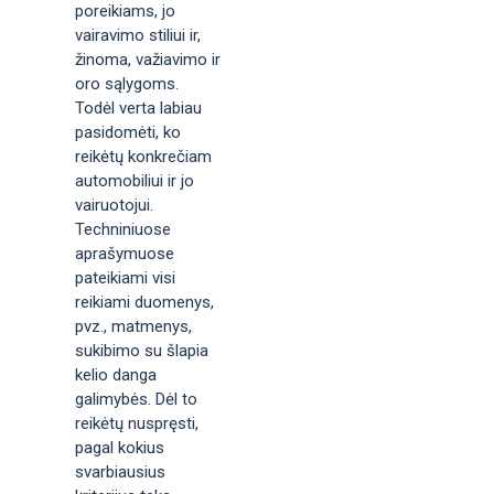
poreikiams, jo
vairavimo stiliui ir,
žinoma, važiavimo ir
oro sąlygoms.
Todėl verta labiau
pasidomėti, ko
reikėtų konkrečiam
automobiliui ir jo
vairuotojui.
Techniniuose
aprašymuose
pateikiami visi
reikiami duomenys,
pvz., matmenys,
sukibimo su šlapia
kelio danga
galimybės. Dėl to
reikėtų nuspręsti,
pagal kokius
svarbiausius