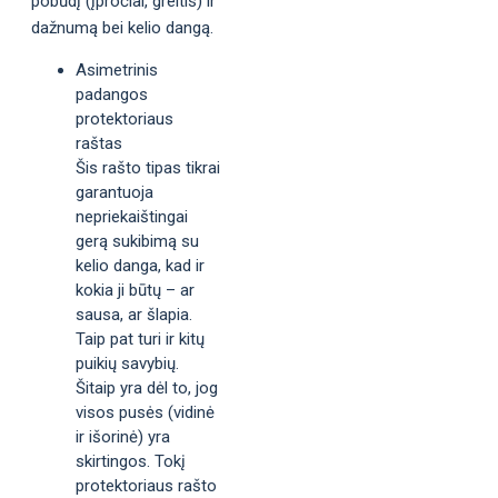
pobūdį (įpročiai, greitis) ir
dažnumą bei kelio dangą.
Asimetrinis
padangos
protektoriaus
raštas
Šis rašto tipas tikrai
garantuoja
nepriekaištingai
gerą sukibimą su
kelio danga, kad ir
kokia ji būtų – ar
sausa, ar šlapia.
Taip pat turi ir kitų
puikių savybių.
Šitaip yra dėl to, jog
visos pusės (vidinė
ir išorinė) yra
skirtingos. Tokį
protektoriaus rašto