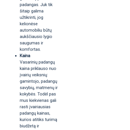
padangas. Juk tik
šitaip galima
užtikrinti, jog
kelionėse
automobiliu būtų
aukščiausio lygio
saugumas ir
komfortas.
Kaina
Vasarinių padangų
kaina priklauso nuo
įvairių veiksnių:
gamintojo, padangų
savybių, matmenų ir
kokybės. Todėl pas
mus kiekvienas gali
rasti įvairiausias
padangų kainas,
kurios atitiks turimą
biudžetą ir