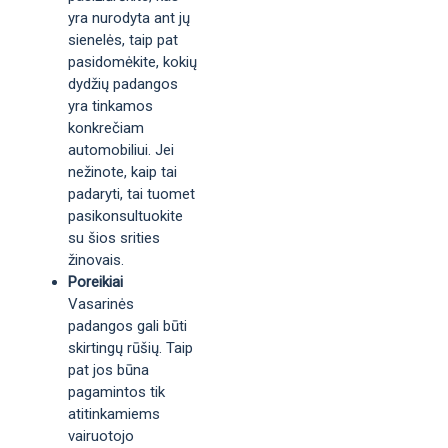
yra nurodyta ant jų
sienelės, taip pat
pasidomėkite, kokių
dydžių padangos
yra tinkamos
konkrečiam
automobiliui. Jei
nežinote, kaip tai
padaryti, tai tuomet
pasikonsultuokite
su šios srities
žinovais.
Poreikiai
Vasarinės
padangos gali būti
skirtingų rūšių. Taip
pat jos būna
pagamintos tik
atitinkamiems
vairuotojo