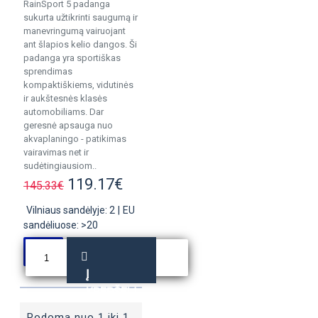
RainSport 5 padanga
sukurta užtikrinti saugumą ir
manevringumą vairuojant
ant šlapios kelio dangos. Ši
padanga yra sportiškas
sprendimas
kompaktiškiems, vidutinės
ir aukštesnės klasės
automobiliams. Dar
geresnė apsauga nuo
akvaplaningo - patikimas
vairavimas net ir
sudėtingiausiom..
119.17€
145.33€
Vilniaus sandėlyje: 2
|
EU
sandėliuose: >20
Į
KREPŠELĮ
Rodoma nuo 1 iki 1