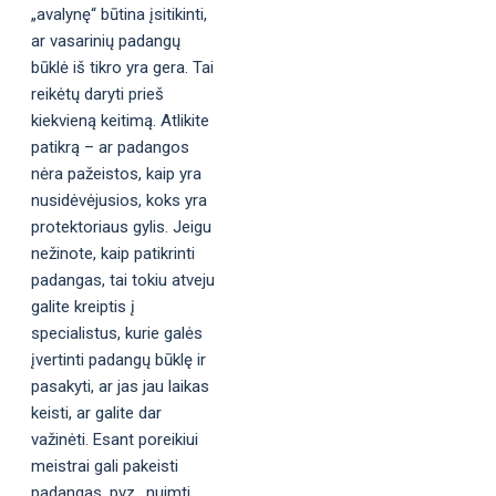
„avalynę“ būtina įsitikinti,
ar vasarinių padangų
būklė iš tikro yra gera. Tai
reikėtų daryti prieš
kiekvieną keitimą. Atlikite
patikrą – ar padangos
nėra pažeistos, kaip yra
nusidėvėjusios, koks yra
protektoriaus gylis. Jeigu
nežinote, kaip patikrinti
padangas, tai tokiu atveju
galite kreiptis į
specialistus, kurie galės
įvertinti padangų būklę ir
pasakyti, ar jas jau laikas
keisti, ar galite dar
važinėti. Esant poreikiui
meistrai gali pakeisti
padangas, pvz., nuimti