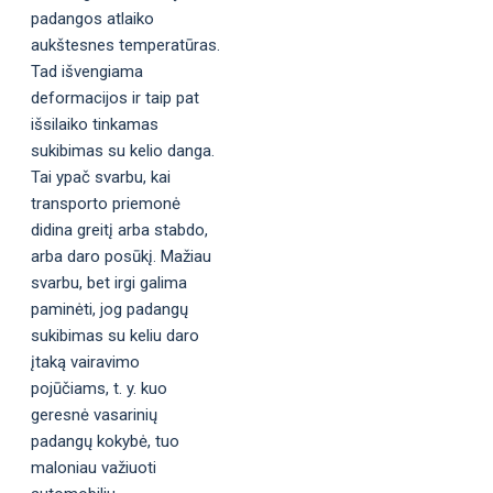
padangos atlaiko
aukštesnes temperatūras.
Tad išvengiama
deformacijos ir taip pat
išsilaiko tinkamas
sukibimas su kelio danga.
Tai ypač svarbu, kai
transporto priemonė
didina greitį arba stabdo,
arba daro posūkį. Mažiau
svarbu, bet irgi galima
paminėti, jog padangų
sukibimas su keliu daro
įtaką vairavimo
pojūčiams, t. y. kuo
geresnė vasarinių
padangų kokybė, tuo
maloniau važiuoti