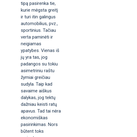
tipą pasirenka tie,
kurie mėgsta greitį
ir turi itin galingus
automobilius, pvz.,
sportinius. Tačiau
verta paminėti ir
neigiamas
ypatybes. Vienas iš
jų yra tas, jog
padangos su tokiu
asimetriniu raštu
žymiai greičiau
sudyla. Taip kad
savaime aiškus
dalykas, jog tektų
dažniau keisti ratų
apavus. Tad tai nėra
ekonomiškas
pasirinkimas. Nors
būtent toks