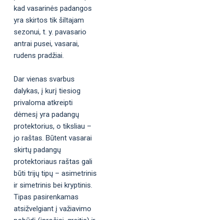
kad vasarinės padangos
yra skirtos tik šiltajam
sezonui, t. y. pavasario
antrai pusei, vasarai,
rudens pradžiai.
Dar vienas svarbus
dalykas, į kurį tiesiog
privaloma atkreipti
dėmesį yra padangų
protektorius, o tiksliau –
jo raštas. Būtent vasarai
skirtų padangų
protektoriaus raštas gali
būti trijų tipų – asimetrinis
ir simetrinis bei kryptinis.
Tipas pasirenkamas
atsižvelgiant į važiavimo