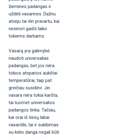
žiemines padangas ir
uždėti vasarines. Dažnu
atveju tai itin pravartu, kai
nesinori gaišti laiko
tokiems darbams.
Vasarą yra galimybė
naudoti universalias
padangas, bet jos nėra
tokios atsparios aukštai
temperatūrai, taip pat
greičiau susidėvi. Jei
vasara nėra tokia karšta,
tai tuomet universalios
padangos tinka. Tačiau,
kai orai iš tiesų labai
vasariški, tai ir sukibimas
su kelio danga negali būti