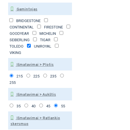
Gamintojas
BRIDGESTONE
CONTINENTAL
FIRESTONE
GOODYEAR
MICHELIN
SEIBERLING
TIGAR
TOLEDO
UNIROYAL
VIKING
Išmatavimai > Plotis
215
225
235
255
Išmatavimai > Aukštis
35
40
45
55
Išmatavimai > Ratlankio
skersmuo