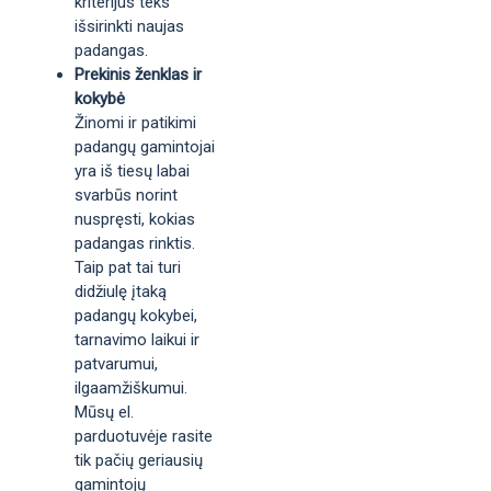
kriterijus teks
išsirinkti naujas
padangas.
Prekinis ženklas ir
kokybė
Žinomi ir patikimi
padangų gamintojai
yra iš tiesų labai
svarbūs norint
nuspręsti, kokias
padangas rinktis.
Taip pat tai turi
didžiulę įtaką
padangų kokybei,
tarnavimo laikui ir
patvarumui,
ilgaamžiškumui.
Mūsų el.
parduotuvėje rasite
tik pačių geriausių
gamintojų