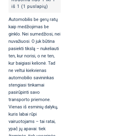
iš 1 (1 puslapių)
Automobilis be gerų ratų
kaip medžiojimas be
ginklo. Nei sumedžiosi, nei
nuvažiuosi. O juk būtina
pasiekti tikslą – nukeliauti
ten, kur norisi, o ne ten,
kur baigiasi kelionė. Tad
ne veltui kiekvienas
automobilio savininkas
stengiasi tinkamai
pasirūpinti savo
transporto priemone.
Vienas iš esminių dalykų,
kuris labai rūpi
vairuotojams – tai ratai,
ypač jų apavai: tiek