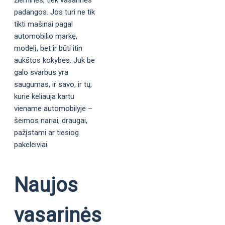
žieminės, tiek vasarinės
padangos. Jos turi ne tik
tikti mašinai pagal
automobilio markę,
modelį, bet ir būti itin
aukštos kokybės. Juk be
galo svarbus yra
saugumas, ir savo, ir tų,
kurie keliauja kartu
viename automobilyje –
šeimos nariai, draugai,
pažįstami ar tiesiog
pakeleiviai.
Naujos
vasarinės