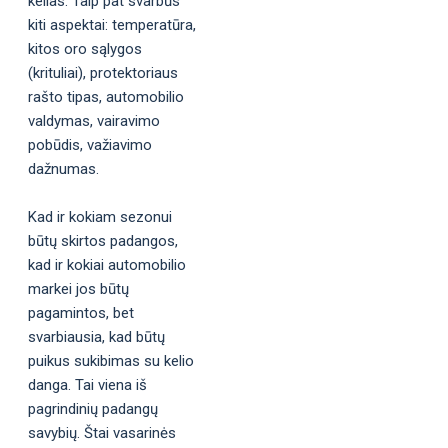
kelias. Taip pat svarbūs
kiti aspektai: temperatūra,
kitos oro sąlygos
(krituliai), protektoriaus
rašto tipas, automobilio
valdymas, vairavimo
pobūdis, važiavimo
dažnumas.
Kad ir kokiam sezonui
būtų skirtos padangos,
kad ir kokiai automobilio
markei jos būtų
pagamintos, bet
svarbiausia, kad būtų
puikus sukibimas su kelio
danga. Tai viena iš
pagrindinių padangų
savybių. Štai vasarinės