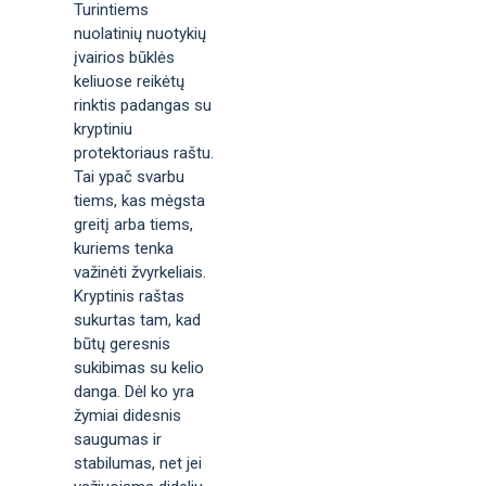
Turintiems
nuolatinių nuotykių
įvairios būklės
keliuose reikėtų
rinktis padangas su
kryptiniu
protektoriaus raštu.
Tai ypač svarbu
tiems, kas mėgsta
greitį arba tiems,
kuriems tenka
važinėti žvyrkeliais.
Kryptinis raštas
sukurtas tam, kad
būtų geresnis
sukibimas su kelio
danga. Dėl ko yra
žymiai didesnis
saugumas ir
stabilumas, net jei