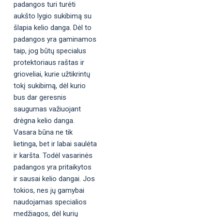
padangos turi turėti
aukšto lygio sukibimą su
šlapia kelio danga. Dėl to
padangos yra gaminamos
taip, jog būtų specialus
protektoriaus raštas ir
grioveliai, kurie užtikrintų
tokį sukibimą, dėl kurio
bus dar geresnis
saugumas važiuojant
drėgna kelio danga.
Vasara būna ne tik
lietinga, bet ir labai saulėta
ir karšta. Todėl vasarinės
padangos yra pritaikytos
ir sausai kelio dangai. Jos
tokios, nes jų gamybai
naudojamas specialios
medžiagos, dėl kurių