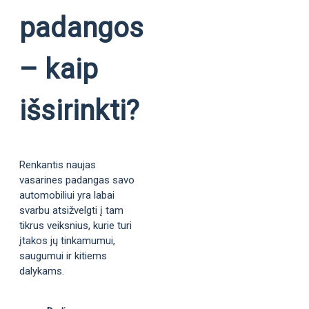
padangos
– kaip
išsirinkti?
Renkantis naujas
vasarines padangas savo
automobiliui yra labai
svarbu atsižvelgti į tam
tikrus veiksnius, kurie turi
įtakos jų tinkamumui,
saugumui ir kitiems
dalykams.