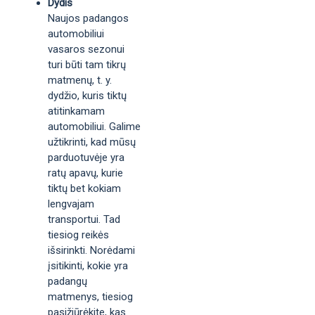
Dydis
Naujos padangos
automobiliui
vasaros sezonui
turi būti tam tikrų
matmenų, t. y.
dydžio, kuris tiktų
atitinkamam
automobiliui. Galime
užtikrinti, kad mūsų
parduotuvėje yra
ratų apavų, kurie
tiktų bet kokiam
lengvajam
transportui. Tad
tiesiog reikės
išsirinkti. Norėdami
įsitikinti, kokie yra
padangų
matmenys, tiesiog
pasižiūrėkite, kas