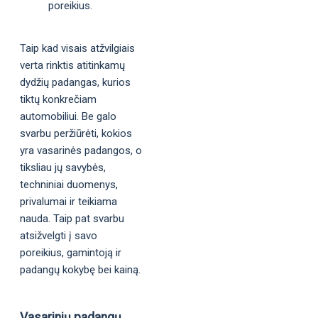
poreikius.
Taip kad visais atžvilgiais
verta rinktis atitinkamų
dydžių padangas, kurios
tiktų konkrečiam
automobiliui. Be galo
svarbu peržiūrėti, kokios
yra vasarinės padangos, o
tiksliau jų savybės,
techniniai duomenys,
privalumai ir teikiama
nauda. Taip pat svarbu
atsižvelgti į savo
poreikius, gamintoją ir
padangų kokybę bei kainą.
Vasarinių padangų