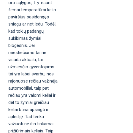
oro sąlygos, t. y. esant
žemai temperatūrai kelio
paviršius pasidengęs
sniegu ar net ledu. Todėl,
kad tokių padangų
sukibimas žymiai
blogesnis. Jei
miestiečiams tai ne
visada aktualu, tai
užmiesčio gyventojams
tai yra labai svarbu, nes
rajonuose rečiau važinėja
automobiliai, taip pat
rečiau yra valomi keliai ir
dėl to žymiai greičiau
keliai būna apsnigti ir
aplediję. Tad tenka
važiuoti ne itin tinkamai
prižiūrimais keliais. Taip