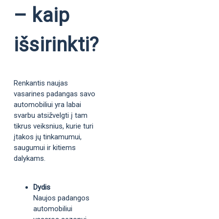
– kaip
išsirinkti?
Renkantis naujas
vasarines padangas savo
automobiliui yra labai
svarbu atsižvelgti į tam
tikrus veiksnius, kurie turi
įtakos jų tinkamumui,
saugumui ir kitiems
dalykams.
Dydis
Naujos padangos
automobiliui