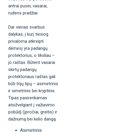
antrai pusei, vasarai,
rudens pradžiai.
Dar vienas svarbus
dalykas, į kurį tiesiog
privaloma atkreipti
dėmesį yra padangų
protektorius, o tiksliau –
jo raštas. Būtent vasarai
skirtų padangų
protektoriaus raštas gali
būti trijų tipų – asimetrinis
ir simetrinis bei kryptinis.
Tipas pasirenkamas
atsižvelgiant į važiavimo
pobūdį (įpročiai, greitis) ir
dažnumą bei kelio dangą.
Asimetrinis