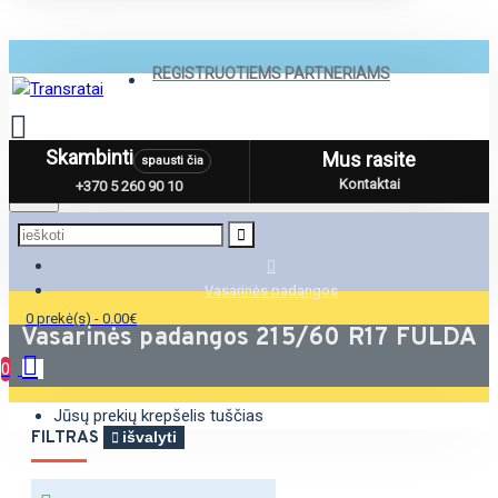
REGISTRUOTIEMS PARTNERIAMS
Skambinti
Mus rasite
spausti čia
Menu
Kontaktai
+370 5 260 90 10
Vasarinės padangos
0 prekė(s) - 0.00€
Vasarinės padangos 215/60 R17 FULDA
0
Jūsų prekių krepšelis tuščias
FILTRAS
išvalyti