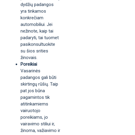
dydžių padangos
yra tinkamos
konkrečiam
automobiliui. Jei
nežinote, kaip tai
padaryti, tai tuomet
pasikonsultuokite
su šios srities
žinovais.
Poreikiai
Vasarinės
padangos gali būti
skirtingų rūšių. Taip
pat jos būna
pagamintos tik
atitinkamiems
vairuotojo
poreikiams, jo
vairavimo stiliui ir,
žinoma, važiavimo ir