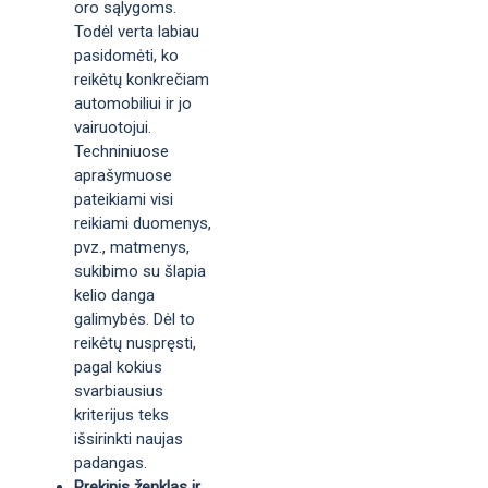
oro sąlygoms.
Todėl verta labiau
pasidomėti, ko
reikėtų konkrečiam
automobiliui ir jo
vairuotojui.
Techniniuose
aprašymuose
pateikiami visi
reikiami duomenys,
pvz., matmenys,
sukibimo su šlapia
kelio danga
galimybės. Dėl to
reikėtų nuspręsti,
pagal kokius
svarbiausius
kriterijus teks
išsirinkti naujas
padangas.
Prekinis ženklas ir