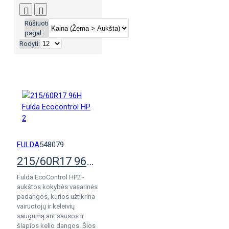
Rūšiuoti
pagal:
Rodyti:
FULDA
548079
215/60R17 96H Fulda Ecocontrol HP 2
Fulda EcoControl HP2 -
aukštos kokybės vasarinės
padangos, kurios užtikrina
vairuotojų ir keleivių
saugumą ant sausos ir
šlapios kelio dangos. Šios