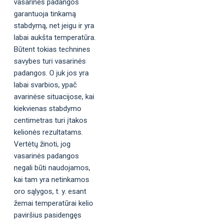
vasarinės padangos
garantuoja tinkamą
stabdymą, net jeigu ir yra
labai aukšta temperatūra.
Būtent tokias technines
savybes turi vasarinės
padangos. O juk jos yra
labai svarbios, ypač
avarinėse situacijose, kai
kiekvienas stabdymo
centimetras turi įtakos
kelionės rezultatams.
Vertėtų žinoti, jog
vasarinės padangos
negali būti naudojamos,
kai tam yra netinkamos
oro sąlygos, t. y. esant
žemai temperatūrai kelio
paviršius pasidengęs