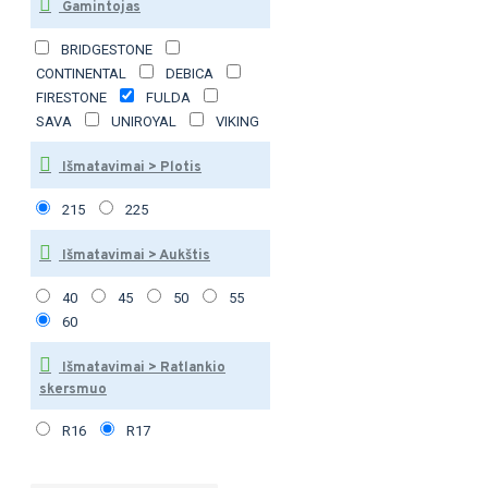
Gamintojas
BRIDGESTONE
CONTINENTAL
DEBICA
FIRESTONE
FULDA
SAVA
UNIROYAL
VIKING
Išmatavimai > Plotis
215
225
Išmatavimai > Aukštis
40
45
50
55
60
Išmatavimai > Ratlankio
skersmuo
R16
R17