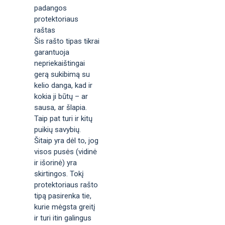
padangos
protektoriaus
raštas
Šis rašto tipas tikrai
garantuoja
nepriekaištingai
gerą sukibimą su
kelio danga, kad ir
kokia ji būtų – ar
sausa, ar šlapia.
Taip pat turi ir kitų
puikių savybių.
Šitaip yra dėl to, jog
visos pusės (vidinė
ir išorinė) yra
skirtingos. Tokį
protektoriaus rašto
tipą pasirenka tie,
kurie mėgsta greitį
ir turi itin galingus