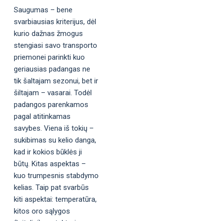
Saugumas – bene
svarbiausias kriterijus, dėl
kurio dažnas žmogus
stengiasi savo transporto
priemonei parinkti kuo
geriausias padangas ne
tik šaltajam sezonui, bet ir
šiltajam – vasarai. Todėl
padangos parenkamos
pagal atitinkamas
savybes. Viena iš tokių –
sukibimas su kelio danga,
kad ir kokios būklės ji
būtų. Kitas aspektas –
kuo trumpesnis stabdymo
kelias. Taip pat svarbūs
kiti aspektai: temperatūra,
kitos oro sąlygos