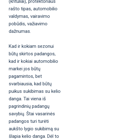
(krituliai), protektoriaus
rašto tipas, automobilio
valdymas, vairavimo
pobūdis, važiavimo
dažnumas.
Kad ir kokiam sezonui
būtų skirtos padangos,
kad ir kokiai automobilio
markei jos būtų
pagamintos, bet
svarbiausia, kad būtų
puikus sukibimas su kelio
danga. Tai viena iš
pagrindinių padangų
savybių. Štai vasarinės
padangos turi turėti
aukšto lygio sukibimą su
šlapia kelio danga. Dėl to