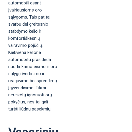
automobilį esant
įvairiausioms oro
sąlygoms. Taip pat tai
svarbu dėl greitesnio
stabdymo kelio ir
komfortiškesnių
vairavimo pojūčių.
Kiekviena kelionė
automobiliu prasideda
nuo tinkamo eismo ir oro
sąlygų įvertinimo ir
reagavimo bei sprendimų
įgyvendinimo. Tikrai
nereikėtų ignoruoti orų
pokyčius, nes tai gali
turėti liūdnų pasekmių.