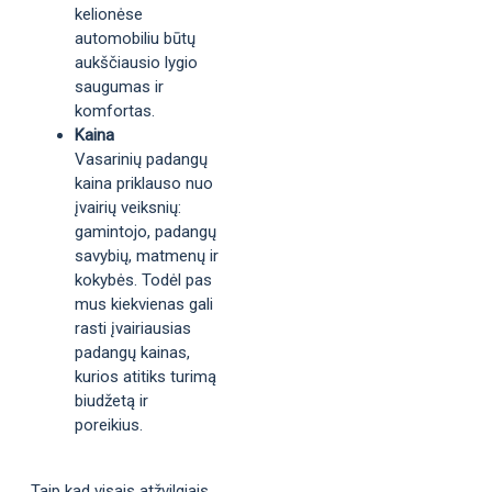
kelionėse
automobiliu būtų
aukščiausio lygio
saugumas ir
komfortas.
Kaina
Vasarinių padangų
kaina priklauso nuo
įvairių veiksnių:
gamintojo, padangų
savybių, matmenų ir
kokybės. Todėl pas
mus kiekvienas gali
rasti įvairiausias
padangų kainas,
kurios atitiks turimą
biudžetą ir
poreikius.
Taip kad visais atžvilgiais