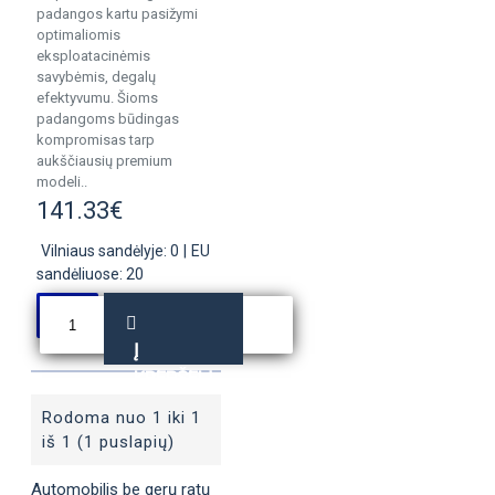
padangos kartu pasižymi
optimaliomis
eksploatacinėmis
savybėmis, degalų
efektyvumu. Šioms
padangoms būdingas
kompromisas tarp
aukščiausių premium
modeli..
141.33€
Vilniaus sandėlyje: 0
|
EU
sandėliuose: 20
Į
KREPŠELĮ
Rodoma nuo 1 iki 1
iš 1 (1 puslapių)
Automobilis be gerų ratų