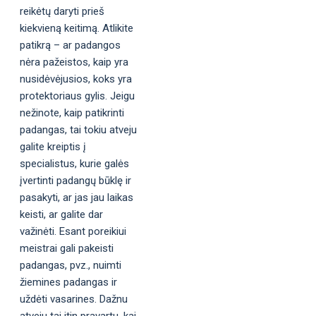
reikėtų daryti prieš
kiekvieną keitimą. Atlikite
patikrą – ar padangos
nėra pažeistos, kaip yra
nusidėvėjusios, koks yra
protektoriaus gylis. Jeigu
nežinote, kaip patikrinti
padangas, tai tokiu atveju
galite kreiptis į
specialistus, kurie galės
įvertinti padangų būklę ir
pasakyti, ar jas jau laikas
keisti, ar galite dar
važinėti. Esant poreikiui
meistrai gali pakeisti
padangas, pvz., nuimti
žiemines padangas ir
uždėti vasarines. Dažnu
atveju tai itin pravartu, kai