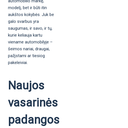
automobilio markę,
modelį, bet ir būti itin
aukštos kokybės. Juk be
galo svarbus yra
saugumas, ir savo, ir tų,
kurie keliauja kartu
viename automobilyje –
šeimos nariai, draugai,
pažįstami ar tiesiog
pakeleiviai.
Naujos
vasarinės
padangos