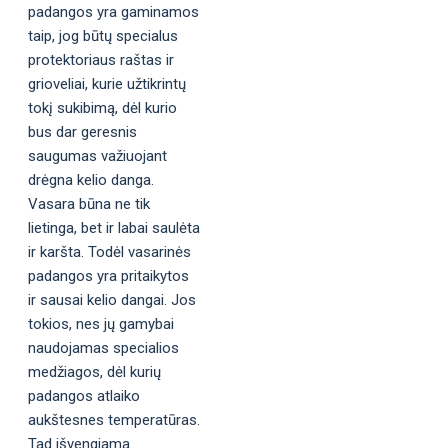
padangos yra gaminamos
taip, jog būtų specialus
protektoriaus raštas ir
grioveliai, kurie užtikrintų
tokį sukibimą, dėl kurio
bus dar geresnis
saugumas važiuojant
drėgna kelio danga.
Vasara būna ne tik
lietinga, bet ir labai saulėta
ir karšta. Todėl vasarinės
padangos yra pritaikytos
ir sausai kelio dangai. Jos
tokios, nes jų gamybai
naudojamas specialios
medžiagos, dėl kurių
padangos atlaiko
aukštesnes temperatūras.
Tad išvengiama