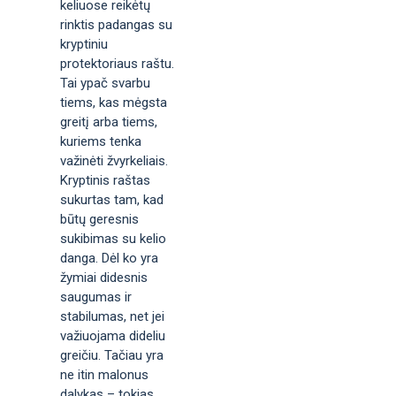
keliuose reikėtų
rinktis padangas su
kryptiniu
protektoriaus raštu.
Tai ypač svarbu
tiems, kas mėgsta
greitį arba tiems,
kuriems tenka
važinėti žvyrkeliais.
Kryptinis raštas
sukurtas tam, kad
būtų geresnis
sukibimas su kelio
danga. Dėl ko yra
žymiai didesnis
saugumas ir
stabilumas, net jei
važiuojama dideliu
greičiu. Tačiau yra
ne itin malonus
dalykas – tokias