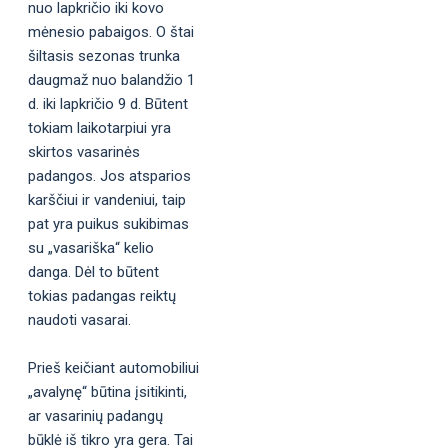
nuo lapkričio iki kovo
mėnesio pabaigos. O štai
šiltasis sezonas trunka
daugmaž nuo balandžio 1
d. iki lapkričio 9 d. Būtent
tokiam laikotarpiui yra
skirtos vasarinės
padangos. Jos atsparios
karščiui ir vandeniui, taip
pat yra puikus sukibimas
su „vasariška“ kelio
danga. Dėl to būtent
tokias padangas reiktų
naudoti vasarai.
Prieš keičiant automobiliui
„avalynę“ būtina įsitikinti,
ar vasarinių padangų
būklė iš tikro yra gera. Tai