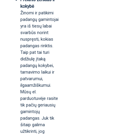
kokybė
Žinomi ir patikimi
padangų gamintojai
yra iš tiesų labai
svarbūs norint
nuspręsti, kokias
padangas rinktis.
Taip pat tai turi
didžiulę įtaką
padangų kokybei,
tarnavimo laikui ir
patvarumui,
ilgaamžiškumui.
Mūsų el.
parduotuvėje rasite
tik pačių geriausių
gamintojų
padangas. Juk tik
šitaip galima
užtikrinti, jog