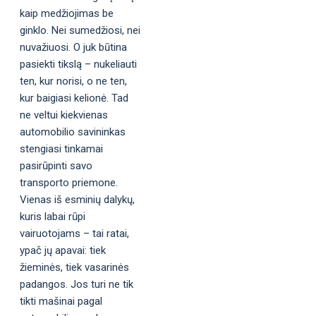
kaip medžiojimas be
ginklo. Nei sumedžiosi, nei
nuvažiuosi. O juk būtina
pasiekti tikslą – nukeliauti
ten, kur norisi, o ne ten,
kur baigiasi kelionė. Tad
ne veltui kiekvienas
automobilio savininkas
stengiasi tinkamai
pasirūpinti savo
transporto priemone.
Vienas iš esminių dalykų,
kuris labai rūpi
vairuotojams – tai ratai,
ypač jų apavai: tiek
žieminės, tiek vasarinės
padangos. Jos turi ne tik
tikti mašinai pagal