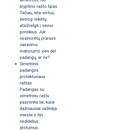
kryptinis rašto tipas.
Tačiau, kita vertus,
tiesiog reikėtų
atsižvelgti į savus
poreikius. Juk
nesinorėtų prarasti
vairavimo
malonumo vien dėl
padangų, ar ne?
Simetrinis
padangos
protektoriaus
raštas
Padangas su
simetriniu raštu
pasirenka tie, kurie
dažniausiai važinėja
mieste ir itin
nedidelius
atstumus.