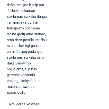
deformacijos ir taip pat
išsilaiko tinkamas
sukibimas su kelio danga.
Tai ypač svarbu, kai
transporto priemonė
didina greitį arba stabdo,
arba daro posūkį. Mažiau
svarbu, bet irgi galima
paminėti, jog padangų
sukibimas su keliu daro
įtaką vairavimo
pojūčiams, t. y. kuo
geresnė vasarinių
padangų kokybė, tuo
maloniau važiuoti
automobiliu.
Tikrai geros kokybės