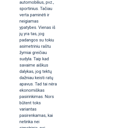
automobilius, pvz.,
sportinius. Tačiau
verta paminėti ir
neigiamas
ypatybes. Vienas iš
jų yra tas, jog
padangos su tokiu
asimetriniu raštu
žymiai greičiau
sudyla. Taip kad
savaime aiškus
dalykas, jog tektų
dažniau keisti ratų
apavus. Tad tai nėra
ekonomiškas
pasirinkimas. Nors
būtent toks
variantas
pasirenkamas, kai
netinka nei
simetrinis, nei