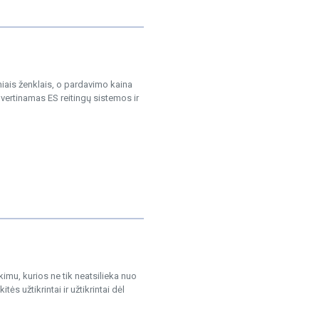
ais ženklais, o pardavimo kaina
ertinamas ES reitingų sistemos ir
mu, kurios ne tik neatsilieka nuo
ės užtikrintai ir užtikrintai dėl