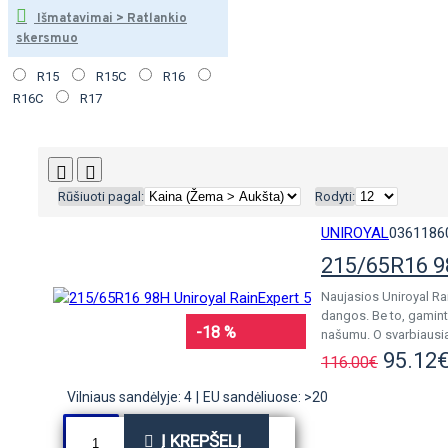
Išmatavimai > Ratlankio
skersmuo
R15
R15C
R16
R16C
R17
Rūšiuoti pagal:
Rodyti:
UNIROYAL
0361186
215/65R16 98
Naujasios Uniroyal Ra
dangos. Be to, gamint
-18 %
našumu. O svarbiausia 
95.12
116.00€
Vilniaus sandėlyje: 4
|
EU sandėliuose: >20
Į KREPŠELĮ