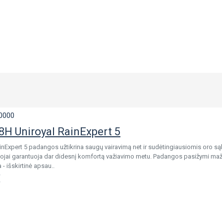
0000
H Uniroyal RainExpert 5
inExpert 5 padangos užtikrina saugų vairavimą net ir sudėtingiausiomis oro są
ojai garantuoja dar didesnį komfortą važiavimo metu. Padangos pasižymi maže
- išskirtinė apsau..
€