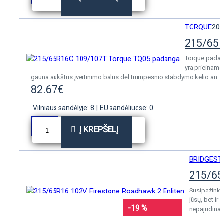
TORQUE
20
215/65
Torque pada
yra prieinam
gauna aukštus įvertinimo balus dėl trumpesnio stabdymo kelio an..
82.67€
Vilniaus sandėlyje: 8
|
EU sandėliuose: 0
Į KREPŠELĮ
BRIDGES
215/6
Susipažink
jūsų, bet i
-19 %
nepajudina