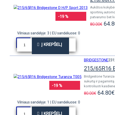
Aukštos kokybės 
sportinių automo
-19 %
patvarumo bet ko
64.8
80.00€
Vilniaus sandėlyje: 3
|
EU sandėliuose: 0
Į KREPŠELĮ
BRIDGESTONE
231
215/65R16 
Bridgestone Turanza 
sukurtą ir pagamintą 
-19 %
kontroliuoti kasdienes
64.80€
80.00€
Vilniaus sandėlyje: 1
|
EU sandėliuose: 0
Į KREPŠELĮ