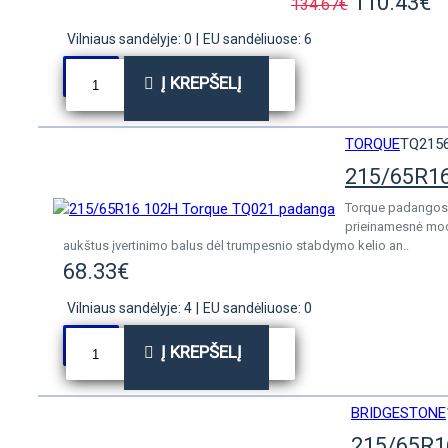
110.43€
134.67€
Vilniaus sandėlyje: 0
|
EU sandėliuose: 6
Į KREPŠELĮ
TORQUE
TQ215
215/65R1
Torque padangos 
prieinamesnė mode
aukštus įvertinimo balus dėl trumpesnio stabdymo kelio an..
68.33€
Vilniaus sandėlyje: 4
|
EU sandėliuose: 0
Į KREPŠELĮ
BRIDGESTONE
215/65R1