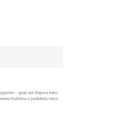
lygomis – ypač ant šlapios kelio
sniu triukšmu ir padidintu ridos