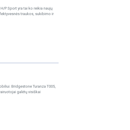
 Sport yra tai ko reikia naujų
fektyvesnės traukos, sukibimo ir
obiliui. Bridgestone Turanza T005,
iruotojai galėtų visiškai