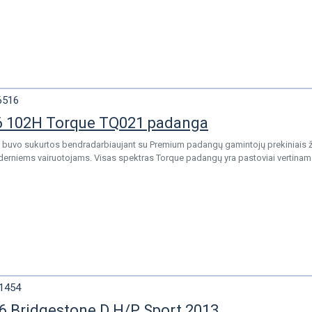
6516
6 102H Torque TQ021 padanga
buvo sukurtos bendradarbiaujant su Premium padangų gamintojų prekiniais že
rniems vairuotojams. Visas spektras Torque padangų yra pastoviai vertinama
1454
6 Bridgestone D H/P Sport 2013