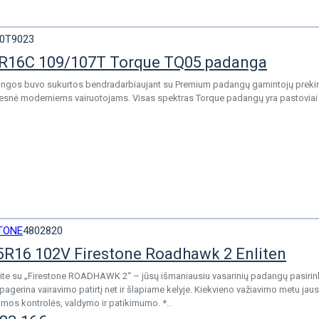
0T9023
R16C 109/107T Torque TQ05 padanga
ngos buvo sukurtos bendradarbiaujant su Premium padangų gamintojų prekini
esnė moderniems vairuotojams. Visas spektras Torque padangų yra pastoviai v
TONE
4802820
5R16 102V Firestone Roadhawk 2 Enliten
ite su „Firestone ROADHAWK 2“ – jūsų išmaniausiu vasarinių padangų pasirinki
r pagerina vairavimo patirtį net ir šlapiame kelyje. Kiekvieno važiavimo metu jauskit
mos kontrolės, valdymo ir patikimumo. *..