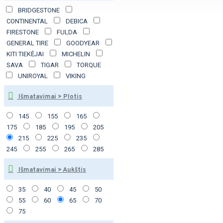
BRIDGESTONE
CONTINENTAL
DEBICA
FIRESTONE
FULDA
GENERAL TIRE
GOODYEAR
KITI TIEKĖJAI
MICHELIN
SAVA
TIGAR
TORQUE
UNIROYAL
VIKING
Išmatavimai > Plotis
145
155
165
175
185
195
205
215
225
235
245
255
265
285
Išmatavimai > Aukštis
35
40
45
50
55
60
65
70
75