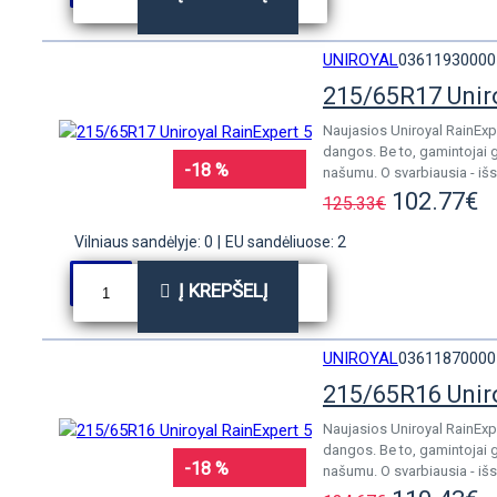
UNIROYAL
03611930000
215/65R17 Unir
Naujasios Uniroyal RainExp
dangos. Be to, gamintojai 
-18 %
našumu. O svarbiausia - išs
102.77€
125.33€
Vilniaus sandėlyje: 0
|
EU sandėliuose: 2
Į KREPŠELĮ
UNIROYAL
03611870000
215/65R16 Unir
Naujasios Uniroyal RainExp
dangos. Be to, gamintojai 
-18 %
našumu. O svarbiausia - išs