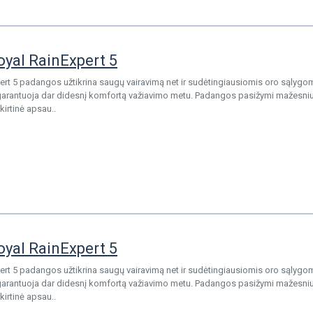
oyal RainExpert 5
ert 5 padangos užtikrina saugų vairavimą net ir sudėtingiausiomis oro sąlygom
garantuoja dar didesnį komfortą važiavimo metu. Padangos pasižymi mažesniu 
kirtinė apsau..
oyal RainExpert 5
ert 5 padangos užtikrina saugų vairavimą net ir sudėtingiausiomis oro sąlygom
garantuoja dar didesnį komfortą važiavimo metu. Padangos pasižymi mažesniu 
kirtinė apsau..