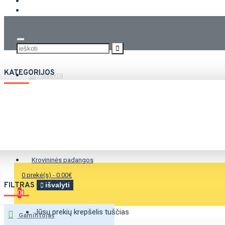
KROVININĖS PADANGOS
KATEGORIJOS
Paskyra
Vasarinės padangos
Žieminės padangos
Universalios padangos
Krovininės padangos
0 prekė(s) - 0.00€
FILTRAS
išvalyti
0
Jūsų prekių krepšelis tuščias
Gamintojas