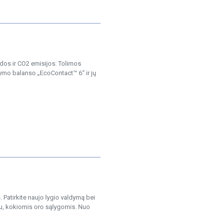
os ir CO2 emisijos: Tolimos
ymo balanso „EcoContact™ 6“ ir jų
Patirkite naujo lygio valdymą bei
u, kokiomis oro sąlygomis. Nuo