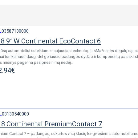
L
03587130000
8 91W Continental EcoContact 6
Jūsų automobiliui suteikiame naujausias technologijasMažesnės degalų sąnau
nai turi kainuoti daug: dėl geriausio padangos dydžio ir komponentų pasiskirs
s mišinys pagerina pasipriešinimą riedėj..
2.94€
L
03130540000
8 Continental PremiumContact 7
mium Contact 7 – padangos, sukurtos visų klasių lengviesiems automobiliams. 