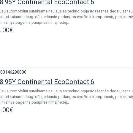
8 95Y Continental EcoContact 6
Jūsų automobiliui suteikiame naujausias technologijasMažesnės degalų sąnaud
ai turi kainuoti daug: dėl geriausio padangos dydžio ir komponentų pasiskirst
 mišinys pagerina pasipriešinimą riedėj..
.00€
L
03146290000
8 95Y Continental EcoContact 6
Jūsų automobiliui suteikiame naujausias technologijasMažesnės degalų sąnaud
ai turi kainuoti daug: dėl geriausio padangos dydžio ir komponentų pasiskirst
 mišinys pagerina pasipriešinimą riedėj..
.00€