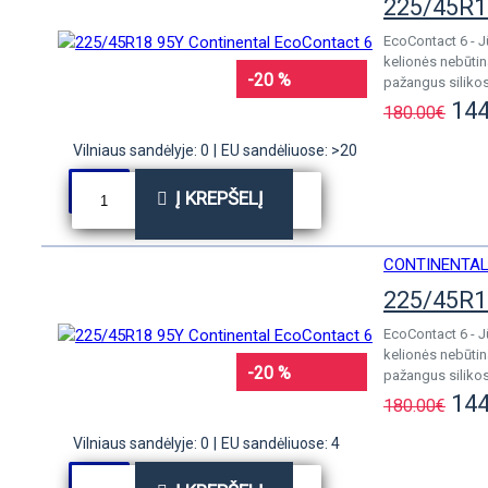
225/45R1
EcoContact 6 - 
kelionės nebūtin
-20 %
pažangus silikos
144
180.00€
Vilniaus sandėlyje: 0
|
EU sandėliuose: >20
Į KREPŠELĮ
CONTINENTA
225/45R1
EcoContact 6 - 
kelionės nebūtin
-20 %
pažangus silikos
144
180.00€
Vilniaus sandėlyje: 0
|
EU sandėliuose: 4