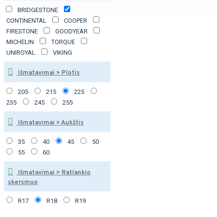
BRIDGESTONE
CONTINENTAL
COOPER
FIRESTONE
GOODYEAR
MICHELIN
TORQUE
UNIROYAL
VIKING
Išmatavimai > Plotis
205
215
225
235
245
255
Išmatavimai > Aukštis
35
40
45
50
55
60
Išmatavimai > Ratlankio
skersmuo
R17
R18
R19