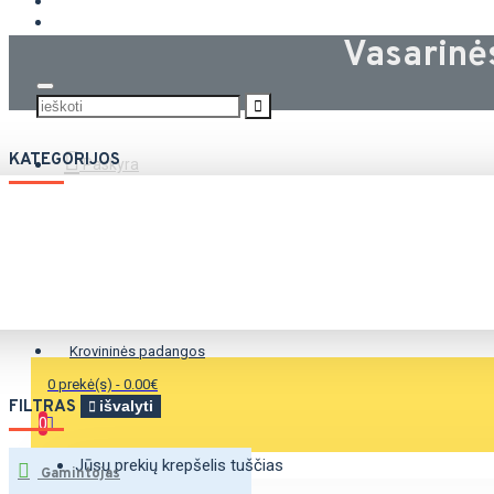
KROVININĖS PADANGOS
Vasarin
KATEGORIJOS
Paskyra
Vasarinės padangos
Žieminės padangos
Universalios padangos
Krovininės padangos
0 prekė(s) - 0.00€
FILTRAS
išvalyti
0
Jūsų prekių krepšelis tuščias
Gamintojas