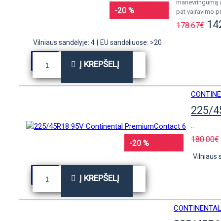
manevringumą a
-20 %
pat vairavimo p
14
178.67€
Vilniaus sandėlyje: 4
|
EU sandėliuose: >20
Į KREPŠELĮ
CONTIN
225/4
..
180.00€
-20 %
Vilniaus 
Į KREPŠELĮ
CONTINENTA