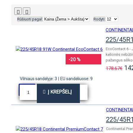
Rūšiuoti pagal:
Rodyti:
CONTINENTA
225/45R1
EcoContact 6 - 
kelionės nebūti
-20 %
pažangus siliko
14
178.67€
Vilniaus sandėlyje: 3
|
EU sandėliuose: 9
Į KREPŠELĮ
CONTINENTA
225/45R1
Continental Pre