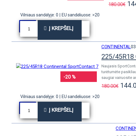
14
180.00€
Vilniaus sandėlyje: 0
|
EU sandėliuose: >20
Į KREPŠELĮ
CONTINENTAL
03
225/45R18 
Naujasis SportConta
turėtumėte pasiklia
-20 %
saugiai vairuosite a
144.
180.00€
Vilniaus sandėlyje: 0
|
EU sandėliuose: >20
Į KREPŠELĮ
CONTINE