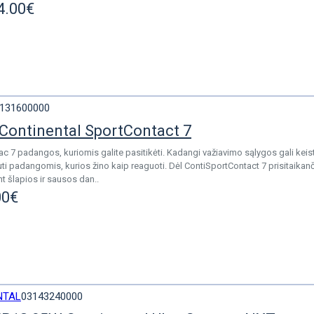
4.00€
131600000
Continental SportContact 7
c 7 padangos, kuriomis galite pasitikėti. Kadangi važiavimo sąlygos gali keis
uti padangomis, kurios žino kaip reaguoti. Dėl ContiSportContact 7 prisitaikan
nt šlapios ir sausos dan..
00€
NTAL
03143240000