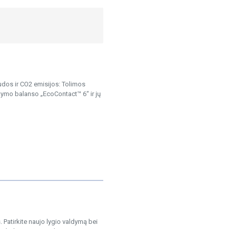
dos ir CO2 emisijos: Tolimos
tymo balanso „EcoContact™ 6“ ir jų
Patirkite naujo lygio valdymą bei