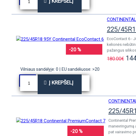
Į KREPŠELĮ
CONTINENTA
225/45R1
EcoContact 6 - 
kelionės nebūtin
-20 %
pažangus silikos
144
180.00€
Vilniaus sandėlyje: 0
|
EU sandėliuose: >20
Į KREPŠELĮ
CONTINENTA
225/45R1
Continental Pre
manevringumą a
-20 %
pat vairavimo p