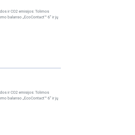
os ir CO2 emisijos: Tolimos
ymo balanso „EcoContact™ 6“ ir jų
os ir CO2 emisijos: Tolimos
ymo balanso „EcoContact™ 6“ ir jų