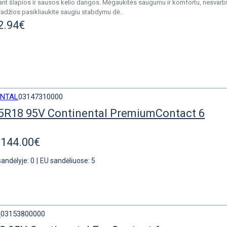
nt šlapios ir sausos kelio dangos. Mėgaukitės saugumu ir komfortu, nesvarb
radžios pasikliaukite saugiu stabdymu dė..
2.94€
ENTAL
03147310000
5R18 95V Continental PremiumContact 6
144.00€
sandėlyje: 0
|
EU sandėliuose: 5
L
03153800000