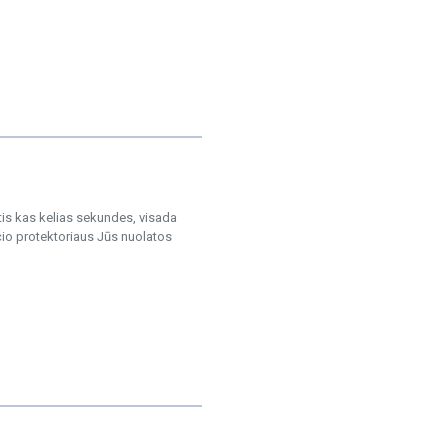
tis kas kelias sekundes, visada
čio protektoriaus Jūs nuolatos