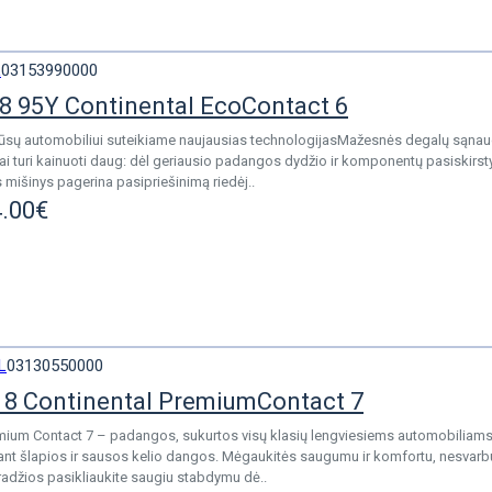
L
03153990000
8 95Y Continental EcoContact 6
Jūsų automobiliui suteikiame naujausias technologijasMažesnės degalų sąnaud
ai turi kainuoti daug: dėl geriausio padangos dydžio ir komponentų pasiskirst
 mišinys pagerina pasipriešinimą riedėj..
.00€
L
03130550000
8 Continental PremiumContact 7
mium Contact 7 – padangos, sukurtos visų klasių lengviesiems automobiliams. 
nt šlapios ir sausos kelio dangos. Mėgaukitės saugumu ir komfortu, nesvarb
radžios pasikliaukite saugiu stabdymu dė..