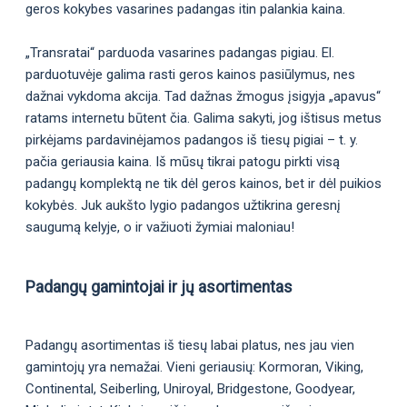
geros kokybes vasarines padangas itin palankia kaina.
„Transratai“ parduoda vasarines padangas pigiau. El.
parduotuvėje galima rasti geros kainos pasiūlymus, nes
dažnai vykdoma akcija. Tad dažnas žmogus įsigyja „apavus“
ratams internetu būtent čia. Galima sakyti, jog ištisus metus
pirkėjams pardavinėjamos padangos iš tiesų pigiai – t. y.
pačia geriausia kaina. Iš mūsų tikrai patogu pirkti visą
padangų komplektą ne tik dėl geros kainos, bet ir dėl puikios
kokybės. Juk aukšto lygio padangos užtikrina geresnį
saugumą kelyje, o ir važiuoti žymiai maloniau!
Padangų gamintojai ir jų asortimentas
Padangų asortimentas iš tiesų labai platus, nes jau vien
gamintojų yra nemažai. Vieni geriausių: Kormoran, Viking,
Continental, Seiberling, Uniroyal, Bridgestone, Goodyear,