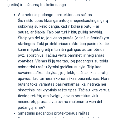
greitis) ir dažnumą bei kelio dangą.
Asimetrinis padangos protektoriaus raštas
Šis rašto tipas tikrai garantuoja nepriekaištingai gerą
sukibimą su kelio danga, kad ir kokia ji būtų – ar
sausa, ar šlapia. Taip pat turi ir kitų puikių savybių.
Šitaip yra dėl to, jog visos pusės (vidinė ir išorinė) yra
skirtingos. Tokį protektoriaus rašto tipą pasirenka tie,
kurie mėgsta greitį ir turi itin galingus automobilius,
pvz., sportinius. Tačiau verta paminėti ir neigiamas
ypatybes. Vienas iš jų yra tas, jog padangos su tokiu
asimetriniu raštu žymiai greičiau sudyla. Taip kad
savaime aiškus dalykas, jog tektų dažniau keisti ratų
apavus. Tad tai nėra ekonomiškas pasirinkimas. Nors
būtent toks variantas pasirenkamas, kai netinka nei
simetrinis, nei kryptinis rašto tipas. Tačiau, kita vertus,
tiesiog reikėtų atsižvelgti į savus poreikius. Juk
nesinorėtų prarasti vairavimo malonumo vien dėl
padangų, ar ne?
Simetrinis padangos protektoriaus raštas