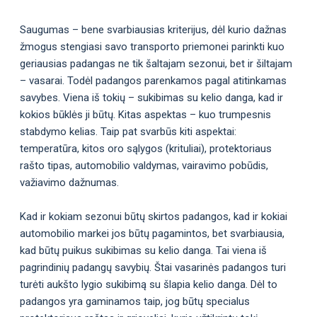
Saugumas – bene svarbiausias kriterijus, dėl kurio dažnas
žmogus stengiasi savo transporto priemonei parinkti kuo
geriausias padangas ne tik šaltajam sezonui, bet ir šiltajam
– vasarai. Todėl padangos parenkamos pagal atitinkamas
savybes. Viena iš tokių – sukibimas su kelio danga, kad ir
kokios būklės ji būtų. Kitas aspektas – kuo trumpesnis
stabdymo kelias. Taip pat svarbūs kiti aspektai:
temperatūra, kitos oro sąlygos (krituliai), protektoriaus
rašto tipas, automobilio valdymas, vairavimo pobūdis,
važiavimo dažnumas.
Kad ir kokiam sezonui būtų skirtos padangos, kad ir kokiai
automobilio markei jos būtų pagamintos, bet svarbiausia,
kad būtų puikus sukibimas su kelio danga. Tai viena iš
pagrindinių padangų savybių. Štai vasarinės padangos turi
turėti aukšto lygio sukibimą su šlapia kelio danga. Dėl to
padangos yra gaminamos taip, jog būtų specialus