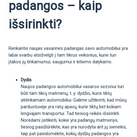
padangos – kaip
išsirinkti?
Renkantis naujas vasarines padangas savo automobiliui yra
labai svarbu atsižvelgti į tam tikrus veiksnius, kurie turi
įtakos jų tinkamumui, saugumui ir kitiems dalykams.
Dydis
Naujos padangos automobiliui vasaros sezonui turi
būti tam tikrų matmenų, t. y. dydžio, kuris tiktų
atitinkamam automobiliui. Galime užtikrinti, kad mūsų
parduotuvėje yra ratų apavų, kurie tiktų bet kokiam
lengvajam transportui. Tad tiesiog reikės išsirinkti.
Norėdami įsitikinti, kokie yra padangų matmenys,
tiesiog pasižiūrėkite, kas yra nurodyta ant jų sienelės,
taip pat pasidomėkite, kokių dydžių padangos yra