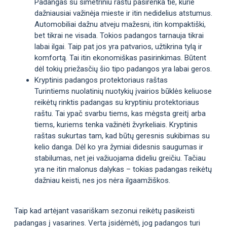
Padangas su simetriniu raštu pasirenka tie, kurie
dažniausiai važinėja mieste ir itin nedidelius atstumus.
Automobiliai dažnu atveju mažesni, itin kompaktiški,
bet tikrai ne visada. Tokios padangos tarnauja tikrai
labai ilgai. Taip pat jos yra patvarios, užtikrina tylą ir
komfortą. Tai itin ekonomiškas pasirinkimas. Būtent
dėl tokių priežasčių šio tipo padangos yra labai geros.
Kryptinis padangos protektoriaus raštas
Turintiems nuolatinių nuotykių įvairios būklės keliuose
reikėtų rinktis padangas su kryptiniu protektoriaus
raštu. Tai ypač svarbu tiems, kas mėgsta greitį arba
tiems, kuriems tenka važinėti žvyrkeliais. Kryptinis
raštas sukurtas tam, kad būtų geresnis sukibimas su
kelio danga. Dėl ko yra žymiai didesnis saugumas ir
stabilumas, net jei važiuojama dideliu greičiu. Tačiau
yra ne itin malonus dalykas – tokias padangas reikėtų
dažniau keisti, nes jos nėra ilgaamžiškos.
Taip kad artėjant vasariškam sezonui reikėtų pasikeisti
padangas į vasarines. Verta įsidėmėti, jog padangos turi