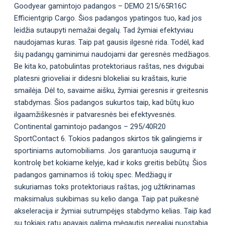
Goodyear gamintojo padangos – DEMO 215/65R16C
Efficientgrip Cargo. Šios padangos ypatingos tuo, kad jos
leidžia sutaupyti nemažai degalų. Tad žymiai efektyviau
naudojamas kuras. Taip pat gausis ilgesnė rida. Todėl, kad
šių padangų gaminimui naudojami dar geresnės medžiagos.
Be kita ko, patobulintas protektoriaus raštas, nes dvigubai
platesni grioveliai ir didesni blokeliai su kraštais, kurie
smailėja. Dėl to, savaime aišku, žymiai geresnis ir greitesnis
stabdymas. Šios padangos sukurtos taip, kad būtų kuo
ilgaamžiškesnės ir patvaresnės bei efektyvesnės.
Continental gamintojo padangos – 295/40R20
SportContact 6. Tokios padangos skirtos tik galingiems ir
sportiniams automobiliams. Jos garantuoja saugumą ir
kontrolę bet kokiame kelyje, kad ir koks greitis bebūtų. Šios
padangos gaminamos iš tokių spec. Medžiagų ir
sukuriamas toks protektoriaus raštas, jog užtikrinamas
maksimalus sukibimas su kelio danga. Taip pat puikesnė
akseleracija ir žymiai sutrumpėjęs stabdymo kelias. Taip kad
su tokiais ratų apavais galima mėgautis nerealiai nuostabia