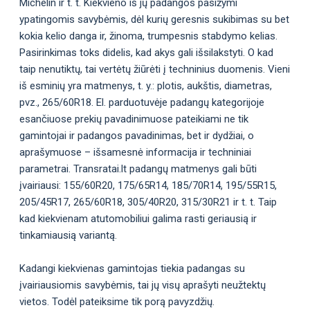
Michelin ir t. t. Kiekvieno iš jų padangos pasižymi
ypatingomis savybėmis, dėl kurių geresnis sukibimas su bet
kokia kelio danga ir, žinoma, trumpesnis stabdymo kelias.
Pasirinkimas toks didelis, kad akys gali išsilakstyti. O kad
taip nenutiktų, tai vertėtų žiūrėti į techninius duomenis. Vieni
iš esminių yra matmenys, t. y.: plotis, aukštis, diametras,
pvz., 265/60R18. El. parduotuvėje padangų kategorijoje
esančiuose prekių pavadinimuose pateikiami ne tik
gamintojai ir padangos pavadinimas, bet ir dydžiai, o
aprašymuose – išsamesnė informacija ir techniniai
parametrai. Transratai.lt padangų matmenys gali būti
įvairiausi: 155/60R20, 175/65R14, 185/70R14, 195/55R15,
205/45R17, 265/60R18, 305/40R20, 315/30R21 ir t. t. Taip
kad kiekvienam atutomobiliui galima rasti geriausią ir
tinkamiausią variantą.
Kadangi kiekvienas gamintojas tiekia padangas su
įvairiausiomis savybėmis, tai jų visų aprašyti neužtektų
vietos. Todėl pateiksime tik porą pavyzdžių.