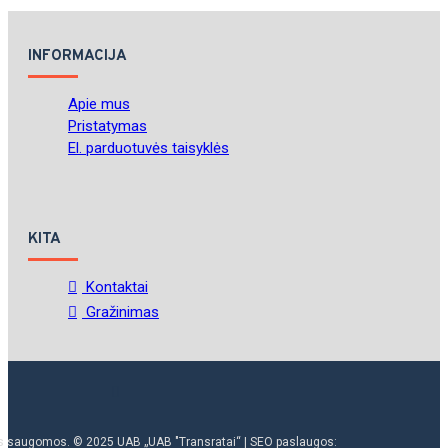
INFORMACIJA
Apie mus
Pristatymas
El. parduotuvės taisyklės
KITA
Kontaktai
Gražinimas
ės saugomos. © 2025 UAB „UAB "Transratai“ | SEO paslaugos: