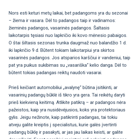
Nors esti keturi metų laikai, bet padangoms yra du sezonai
– žiema ir vasara. Dėl to padangos taip ir vadinamos:
žieminės padangos, vasarinės padangos. Šaltasis
laikotarpis tęsiasi nuo lapkričio iki kovo mėnesio pabaigos.
O štai šiltasis sezonas trunka daugmaž nuo balandžio 1 d.
iki lapkričio 9 d. Būtent tokiam laikotarpiui yra skirtos
vasarinės padangos. Jos atsparios karščiui ir vandeniui, taip
pat yra puikus sukibimas su „vasariška“ kelio danga. Dėl to
būtent tokias padangas reiktų naudoti vasarai.
Prieš keičiant automobiliui „avalynę“ būtina įsitikinti, ar
vasarinių padangų būklė iš tikro yra gera. Tai reikėtų daryti
prieš kiekvieną keitimą. Atlikite patikrą – ar padangos nėra
pažeistos, kaip yra nusidėvėjusios, koks yra protektoriaus
gylis. Jeigu nežinote, kaip patikrinti padangas, tai tokiu
atveju galite kreiptis į specialistus, kurie galės įvertinti
padangų būklę ir pasakyti, ar jas jau laikas keisti, ar galite