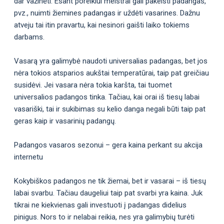
dar važinėti. Esant poreikiui meistrai gali pakeisti padangas,
pvz., nuimti žiemines padangas ir uždėti vasarines. Dažnu
atveju tai itin pravartu, kai nesinori gaišti laiko tokiems
darbams.
Vasarą yra galimybė naudoti universalias padangas, bet jos
nėra tokios atsparios aukštai temperatūrai, taip pat greičiau
susidėvi. Jei vasara nėra tokia karšta, tai tuomet
universalios padangos tinka. Tačiau, kai orai iš tiesų labai
vasariški, tai ir sukibimas su kelio danga negali būti taip pat
geras kaip ir vasarinių padangų.
Padangos vasaros sezonui – gera kaina perkant su akcija
internetu
Kokybiškos padangos ne tik žiemai, bet ir vasarai – iš tiesų
labai svarbu. Tačiau daugeliui taip pat svarbi yra kaina. Juk
tikrai ne kiekvienas gali investuoti į padangas didelius
pinigus. Nors to ir nelabai reikia, nes yra galimybių turėti