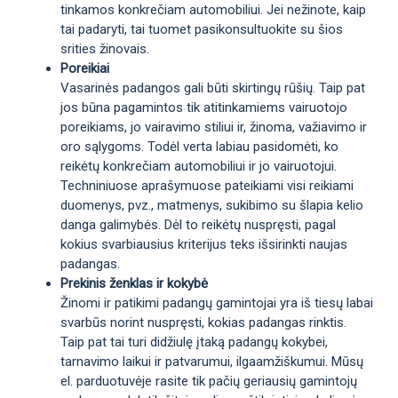
tinkamos konkrečiam automobiliui. Jei nežinote, kaip
tai padaryti, tai tuomet pasikonsultuokite su šios
srities žinovais.
Poreikiai
Vasarinės padangos gali būti skirtingų rūšių. Taip pat
jos būna pagamintos tik atitinkamiems vairuotojo
poreikiams, jo vairavimo stiliui ir, žinoma, važiavimo ir
oro sąlygoms. Todėl verta labiau pasidomėti, ko
reikėtų konkrečiam automobiliui ir jo vairuotojui.
Techniniuose aprašymuose pateikiami visi reikiami
duomenys, pvz., matmenys, sukibimo su šlapia kelio
danga galimybės. Dėl to reikėtų nuspręsti, pagal
kokius svarbiausius kriterijus teks išsirinkti naujas
padangas.
Prekinis ženklas ir kokybė
Žinomi ir patikimi padangų gamintojai yra iš tiesų labai
svarbūs norint nuspręsti, kokias padangas rinktis.
Taip pat tai turi didžiulę įtaką padangų kokybei,
tarnavimo laikui ir patvarumui, ilgaamžiškumui. Mūsų
el. parduotuvėje rasite tik pačių geriausių gamintojų