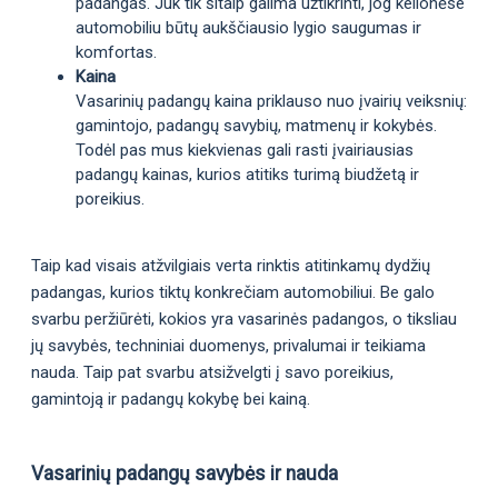
padangas. Juk tik šitaip galima užtikrinti, jog kelionėse
automobiliu būtų aukščiausio lygio saugumas ir
komfortas.
Kaina
Vasarinių padangų kaina priklauso nuo įvairių veiksnių:
gamintojo, padangų savybių, matmenų ir kokybės.
Todėl pas mus kiekvienas gali rasti įvairiausias
padangų kainas, kurios atitiks turimą biudžetą ir
poreikius.
Taip kad visais atžvilgiais verta rinktis atitinkamų dydžių
padangas, kurios tiktų konkrečiam automobiliui. Be galo
svarbu peržiūrėti, kokios yra vasarinės padangos, o tiksliau
jų savybės, techniniai duomenys, privalumai ir teikiama
nauda. Taip pat svarbu atsižvelgti į savo poreikius,
gamintoją ir padangų kokybę bei kainą.
Vasarinių padangų savybės ir nauda