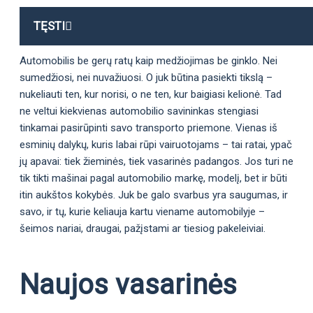
TĘSTI
Automobilis be gerų ratų kaip medžiojimas be ginklo. Nei
sumedžiosi, nei nuvažiuosi. O juk būtina pasiekti tikslą –
nukeliauti ten, kur norisi, o ne ten, kur baigiasi kelionė. Tad
ne veltui kiekvienas automobilio savininkas stengiasi
tinkamai pasirūpinti savo transporto priemone. Vienas iš
esminių dalykų, kuris labai rūpi vairuotojams – tai ratai, ypač
jų apavai: tiek žieminės, tiek vasarinės padangos. Jos turi ne
tik tikti mašinai pagal automobilio markę, modelį, bet ir būti
itin aukštos kokybės. Juk be galo svarbus yra saugumas, ir
savo, ir tų, kurie keliauja kartu viename automobilyje –
šeimos nariai, draugai, pažįstami ar tiesiog pakeleiviai.
Naujos vasarinės