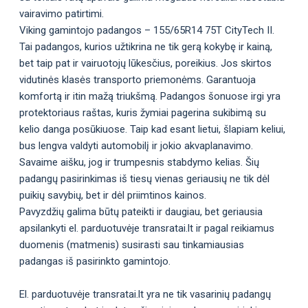
vairavimo patirtimi.
Viking gamintojo padangos – 155/65R14 75T CityTech II.
Tai padangos, kurios užtikrina ne tik gerą kokybę ir kainą,
bet taip pat ir vairuotojų lūkesčius, poreikius. Jos skirtos
vidutinės klasės transporto priemonėms. Garantuoja
komfortą ir itin mažą triukšmą. Padangos šonuose irgi yra
protektoriaus raštas, kuris žymiai pagerina sukibimą su
kelio danga posūkiuose. Taip kad esant lietui, šlapiam keliui,
bus lengva valdyti automobilį ir jokio akvaplanavimo.
Savaime aišku, jog ir trumpesnis stabdymo kelias. Šių
padangų pasirinkimas iš tiesų vienas geriausių ne tik dėl
puikių savybių, bet ir dėl priimtinos kainos.
Pavyzdžių galima būtų pateikti ir daugiau, bet geriausia
apsilankyti el. parduotuvėje transratai.lt ir pagal reikiamus
duomenis (matmenis) susirasti sau tinkamiausias
padangas iš pasirinkto gamintojo.
El. parduotuvėje transratai.lt yra ne tik vasarinių padangų