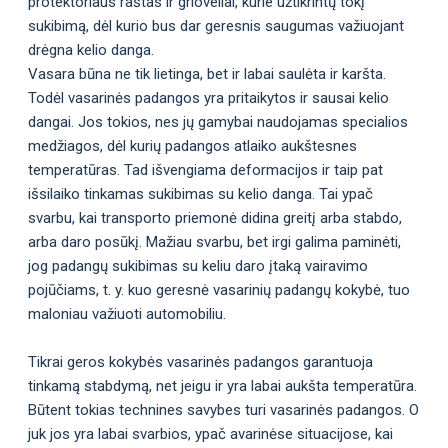
protektoriaus raštas ir grioveliai, kurie užtikrintų tokį
sukibimą, dėl kurio bus dar geresnis saugumas važiuojant
drėgna kelio danga.
Vasara būna ne tik lietinga, bet ir labai saulėta ir karšta.
Todėl vasarinės padangos yra pritaikytos ir sausai kelio
dangai. Jos tokios, nes jų gamybai naudojamas specialios
medžiagos, dėl kurių padangos atlaiko aukštesnes
temperatūras. Tad išvengiama deformacijos ir taip pat
išsilaiko tinkamas sukibimas su kelio danga. Tai ypač
svarbu, kai transporto priemonė didina greitį arba stabdo,
arba daro posūkį. Mažiau svarbu, bet irgi galima paminėti,
jog padangų sukibimas su keliu daro įtaką vairavimo
pojūčiams, t. y. kuo geresnė vasarinių padangų kokybė, tuo
maloniau važiuoti automobiliu.
Tikrai geros kokybės vasarinės padangos garantuoja
tinkamą stabdymą, net jeigu ir yra labai aukšta temperatūra.
Būtent tokias technines savybes turi vasarinės padangos. O
juk jos yra labai svarbios, ypač avarinėse situacijose, kai