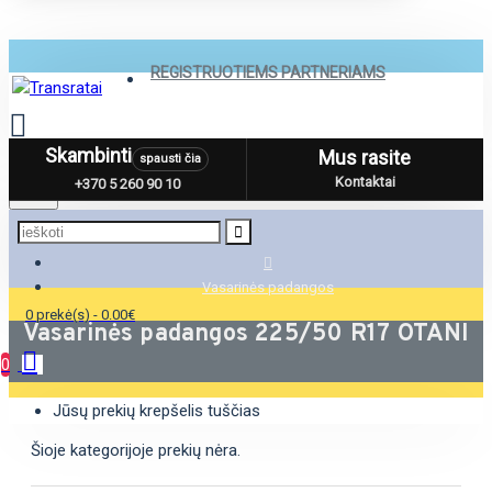
REGISTRUOTIEMS PARTNERIAMS
Skambinti
Mus rasite
spausti čia
Menu
Kontaktai
+370 5 260 90 10
Vasarinės padangos
0 prekė(s) - 0.00€
Vasarinės padangos 225/50 R17 OTANI
0
Jūsų prekių krepšelis tuščias
Šioje kategorijoje prekių nėra.