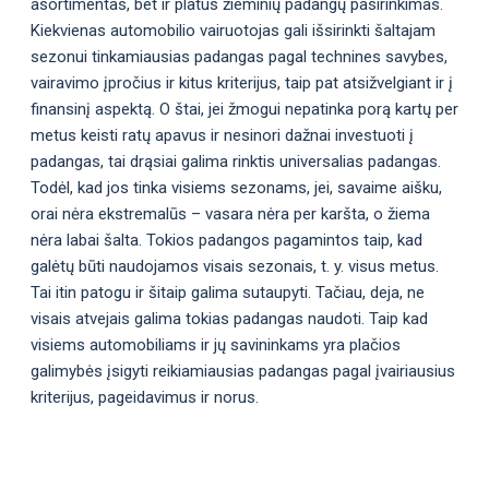
asortimentas, bet ir platus žieminių padangų pasirinkimas.
Kiekvienas automobilio vairuotojas gali išsirinkti šaltajam
sezonui tinkamiausias padangas pagal technines savybes,
vairavimo įpročius ir kitus kriterijus, taip pat atsižvelgiant ir į
finansinį aspektą. O štai, jei žmogui nepatinka porą kartų per
metus keisti ratų apavus ir nesinori dažnai investuoti į
padangas, tai drąsiai galima rinktis universalias padangas.
Todėl, kad jos tinka visiems sezonams, jei, savaime aišku,
orai nėra ekstremalūs – vasara nėra per karšta, o žiema
nėra labai šalta. Tokios padangos pagamintos taip, kad
galėtų būti naudojamos visais sezonais, t. y. visus metus.
Tai itin patogu ir šitaip galima sutaupyti. Tačiau, deja, ne
visais atvejais galima tokias padangas naudoti. Taip kad
visiems automobiliams ir jų savininkams yra plačios
galimybės įsigyti reikiamiausias padangas pagal įvairiausius
kriterijus, pageidavimus ir norus.