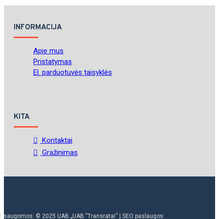
INFORMACIJA
Apie mus
Pristatymas
El. parduotuvės taisyklės
KITA
Kontaktai
Gražinimas
ės saugomos. © 2025 UAB „UAB "Transratai“ | SEO paslaugos: