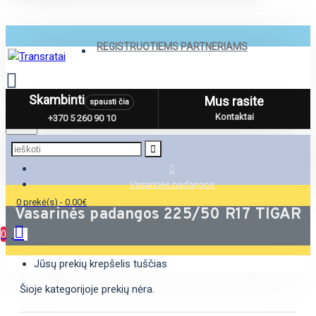
REGISTRUOTIEMS PARTNERIAMS
Skambinti
Mus rasite
spausti čia
Menu
Kontaktai
+370 5 260 90 10
Vasarinės padangos
0 prekė(s) - 0.00€
Vasarinės padangos 225/50 R17 TIGAR
0
Jūsų prekių krepšelis tuščias
Šioje kategorijoje prekių nėra.