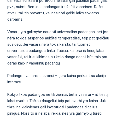
dar važinėti. Esant poreikiui meistrai gali pakeisti padangas,
pvz., nuimti žiemines padangas ir uždėti vasarines. Dažnu
atveju tai itin pravartu, kai nesinori gaišti laiko tokiems
darbams.
Vasarą yra galimybė naudoti universalias padangas, bet jos
nėra tokios atsparios aukštai temperatūrai, taip pat greičiau
susidėvi. Jei vasara nėra tokia karšta, tai tuomet
universalios padangos tinka. Tačiau, kai orai iš tiesų labai
vasariški, tai ir sukibimas su kelio danga negali būti taip pat
geras kaip ir vasarinių padangų.
Padangos vasaros sezonui – gera kaina perkant su akcija
internetu
Kokybiškos padangos ne tik žiemai, bet ir vasarai – iš tiesų
labai svarbu. Tačiau daugeliui taip pat svarbi yra kaina. Juk
tikrai ne kiekvienas gali investuoti į padangas didelius
pinigus. Nors to ir nelabai reikia, nes yra galimybių turėti