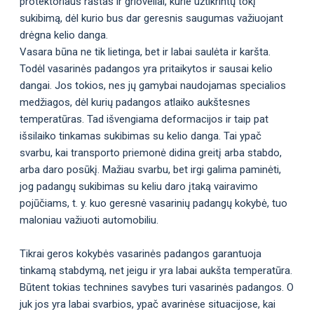
protektoriaus raštas ir grioveliai, kurie užtikrintų tokį
sukibimą, dėl kurio bus dar geresnis saugumas važiuojant
drėgna kelio danga.
Vasara būna ne tik lietinga, bet ir labai saulėta ir karšta.
Todėl vasarinės padangos yra pritaikytos ir sausai kelio
dangai. Jos tokios, nes jų gamybai naudojamas specialios
medžiagos, dėl kurių padangos atlaiko aukštesnes
temperatūras. Tad išvengiama deformacijos ir taip pat
išsilaiko tinkamas sukibimas su kelio danga. Tai ypač
svarbu, kai transporto priemonė didina greitį arba stabdo,
arba daro posūkį. Mažiau svarbu, bet irgi galima paminėti,
jog padangų sukibimas su keliu daro įtaką vairavimo
pojūčiams, t. y. kuo geresnė vasarinių padangų kokybė, tuo
maloniau važiuoti automobiliu.
Tikrai geros kokybės vasarinės padangos garantuoja
tinkamą stabdymą, net jeigu ir yra labai aukšta temperatūra.
Būtent tokias technines savybes turi vasarinės padangos. O
juk jos yra labai svarbios, ypač avarinėse situacijose, kai