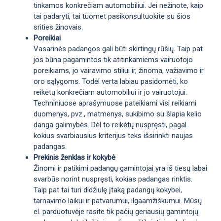
tinkamos konkrečiam automobiliui. Jei nežinote, kaip
tai padaryti, tai tuomet pasikonsultuokite su šios
srities žinovais.
Poreikiai
Vasarinės padangos gali būti skirtingų rūšių. Taip pat
jos būna pagamintos tik atitinkamiems vairuotojo
poreikiams, jo vairavimo stiliui ir, žinoma, važiavimo ir
oro sąlygoms. Todėl verta labiau pasidomėti, ko
reikėtų konkrečiam automobiliui ir jo vairuotojui.
Techniniuose aprašymuose pateikiami visi reikiami
duomenys, pvz., matmenys, sukibimo su šlapia kelio
danga galimybės. Dėl to reikėtų nuspręsti, pagal
kokius svarbiausius kriterijus teks išsirinkti naujas
padangas.
Prekinis ženklas ir kokybė
Žinomi ir patikimi padangų gamintojai yra iš tiesų labai
svarbūs norint nuspręsti, kokias padangas rinktis.
Taip pat tai turi didžiulę įtaką padangų kokybei,
tarnavimo laikui ir patvarumui, ilgaamžiškumui. Mūsų
el. parduotuvėje rasite tik pačių geriausių gamintojų