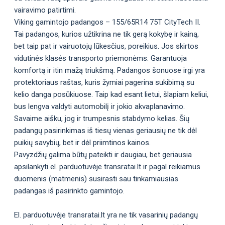
vairavimo patirtimi.
Viking gamintojo padangos – 155/65R14 75T CityTech II.
Tai padangos, kurios užtikrina ne tik gerą kokybę ir kainą,
bet taip pat ir vairuotojų lūkesčius, poreikius. Jos skirtos
vidutinės klasės transporto priemonėms. Garantuoja
komfortą ir itin mažą triukšmą. Padangos šonuose irgi yra
protektoriaus raštas, kuris žymiai pagerina sukibimą su
kelio danga posūkiuose. Taip kad esant lietui, šlapiam keliui,
bus lengva valdyti automobilį ir jokio akvaplanavimo.
Savaime aišku, jog ir trumpesnis stabdymo kelias. Šių
padangų pasirinkimas iš tiesų vienas geriausių ne tik dėl
puikių savybių, bet ir dėl priimtinos kainos.
Pavyzdžių galima būtų pateikti ir daugiau, bet geriausia
apsilankyti el. parduotuvėje transratai.lt ir pagal reikiamus
duomenis (matmenis) susirasti sau tinkamiausias
padangas iš pasirinkto gamintojo.
El. parduotuvėje transratai.lt yra ne tik vasarinių padangų