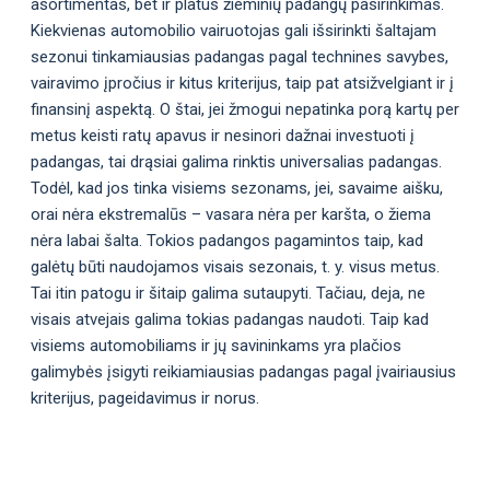
asortimentas, bet ir platus žieminių padangų pasirinkimas.
Kiekvienas automobilio vairuotojas gali išsirinkti šaltajam
sezonui tinkamiausias padangas pagal technines savybes,
vairavimo įpročius ir kitus kriterijus, taip pat atsižvelgiant ir į
finansinį aspektą. O štai, jei žmogui nepatinka porą kartų per
metus keisti ratų apavus ir nesinori dažnai investuoti į
padangas, tai drąsiai galima rinktis universalias padangas.
Todėl, kad jos tinka visiems sezonams, jei, savaime aišku,
orai nėra ekstremalūs – vasara nėra per karšta, o žiema
nėra labai šalta. Tokios padangos pagamintos taip, kad
galėtų būti naudojamos visais sezonais, t. y. visus metus.
Tai itin patogu ir šitaip galima sutaupyti. Tačiau, deja, ne
visais atvejais galima tokias padangas naudoti. Taip kad
visiems automobiliams ir jų savininkams yra plačios
galimybės įsigyti reikiamiausias padangas pagal įvairiausius
kriterijus, pageidavimus ir norus.