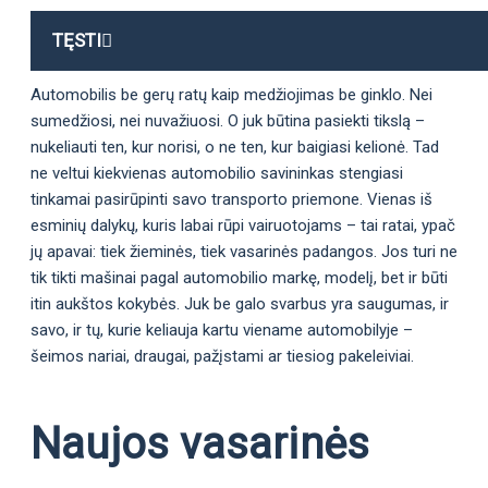
TĘSTI
Automobilis be gerų ratų kaip medžiojimas be ginklo. Nei
sumedžiosi, nei nuvažiuosi. O juk būtina pasiekti tikslą –
nukeliauti ten, kur norisi, o ne ten, kur baigiasi kelionė. Tad
ne veltui kiekvienas automobilio savininkas stengiasi
tinkamai pasirūpinti savo transporto priemone. Vienas iš
esminių dalykų, kuris labai rūpi vairuotojams – tai ratai, ypač
jų apavai: tiek žieminės, tiek vasarinės padangos. Jos turi ne
tik tikti mašinai pagal automobilio markę, modelį, bet ir būti
itin aukštos kokybės. Juk be galo svarbus yra saugumas, ir
savo, ir tų, kurie keliauja kartu viename automobilyje –
šeimos nariai, draugai, pažįstami ar tiesiog pakeleiviai.
Naujos vasarinės