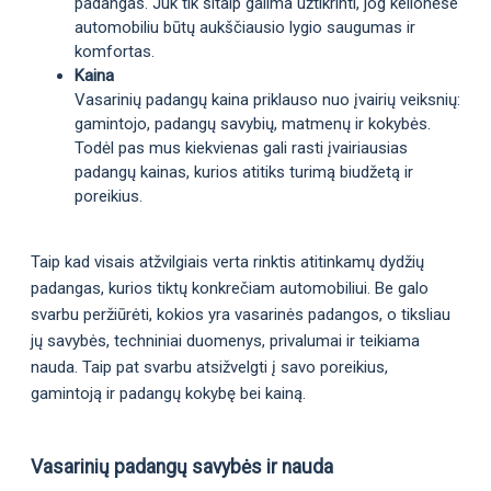
padangas. Juk tik šitaip galima užtikrinti, jog kelionėse
automobiliu būtų aukščiausio lygio saugumas ir
komfortas.
Kaina
Vasarinių padangų kaina priklauso nuo įvairių veiksnių:
gamintojo, padangų savybių, matmenų ir kokybės.
Todėl pas mus kiekvienas gali rasti įvairiausias
padangų kainas, kurios atitiks turimą biudžetą ir
poreikius.
Taip kad visais atžvilgiais verta rinktis atitinkamų dydžių
padangas, kurios tiktų konkrečiam automobiliui. Be galo
svarbu peržiūrėti, kokios yra vasarinės padangos, o tiksliau
jų savybės, techniniai duomenys, privalumai ir teikiama
nauda. Taip pat svarbu atsižvelgti į savo poreikius,
gamintoją ir padangų kokybę bei kainą.
Vasarinių padangų savybės ir nauda