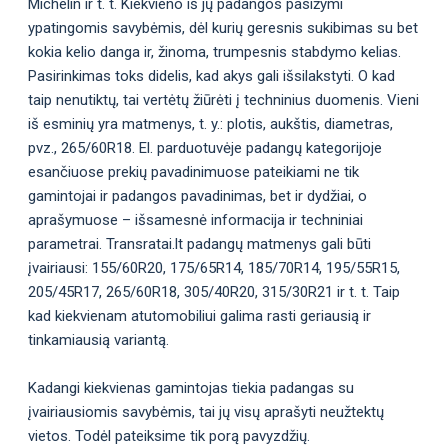
Michelin ir t. t. Kiekvieno iš jų padangos pasižymi
ypatingomis savybėmis, dėl kurių geresnis sukibimas su bet
kokia kelio danga ir, žinoma, trumpesnis stabdymo kelias.
Pasirinkimas toks didelis, kad akys gali išsilakstyti. O kad
taip nenutiktų, tai vertėtų žiūrėti į techninius duomenis. Vieni
iš esminių yra matmenys, t. y.: plotis, aukštis, diametras,
pvz., 265/60R18. El. parduotuvėje padangų kategorijoje
esančiuose prekių pavadinimuose pateikiami ne tik
gamintojai ir padangos pavadinimas, bet ir dydžiai, o
aprašymuose – išsamesnė informacija ir techniniai
parametrai. Transratai.lt padangų matmenys gali būti
įvairiausi: 155/60R20, 175/65R14, 185/70R14, 195/55R15,
205/45R17, 265/60R18, 305/40R20, 315/30R21 ir t. t. Taip
kad kiekvienam atutomobiliui galima rasti geriausią ir
tinkamiausią variantą.
Kadangi kiekvienas gamintojas tiekia padangas su
įvairiausiomis savybėmis, tai jų visų aprašyti neužtektų
vietos. Todėl pateiksime tik porą pavyzdžių.