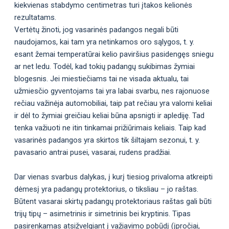
kiekvienas stabdymo centimetras turi įtakos kelionės
rezultatams.
Vertėtų žinoti, jog vasarinės padangos negali būti
naudojamos, kai tam yra netinkamos oro sąlygos, t. y.
esant žemai temperatūrai kelio paviršius pasidengęs sniegu
ar net ledu. Todėl, kad tokių padangų sukibimas žymiai
blogesnis. Jei miestiečiams tai ne visada aktualu, tai
užmiesčio gyventojams tai yra labai svarbu, nes rajonuose
rečiau važinėja automobiliai, taip pat rečiau yra valomi keliai
ir dėl to žymiai greičiau keliai būna apsnigti ir aplediję. Tad
tenka važiuoti ne itin tinkamai prižiūrimais keliais. Taip kad
vasarinės padangos yra skirtos tik šiltajam sezonui, t. y.
pavasario antrai pusei, vasarai, rudens pradžiai.
Dar vienas svarbus dalykas, į kurį tiesiog privaloma atkreipti
dėmesį yra padangų protektorius, o tiksliau – jo raštas.
Būtent vasarai skirtų padangų protektoriaus raštas gali būti
trijų tipų – asimetrinis ir simetrinis bei kryptinis. Tipas
pasirenkamas atsižvelgiant į važiavimo pobūdį (įpročiai,