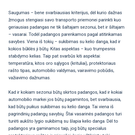
Saugumas – bene svarbiausias kriterijus, dėl kurio dažnas
žmogus stengiasi savo transporto priemonei parinkti kuo
geriausias padangas ne tik šaltajam sezonui, bet ir šiltajam
– vasarai. Todėl padangos parenkamos pagal atitinkamas
savybes. Viena iš tokių – sukibimas su kelio danga, kad ir
kokios būklės ji būtų. Kitas aspektas – kuo trumpesnis
stabdymo kelias. Taip pat svarbūs kiti aspektai:
temperatūra, kitos oro sąlygos (krituliai), protektoriaus
rašto tipas, automobilio valdymas, vairavimo pobūdis,
važiavimo dažnumas.
Kad ir kokiam sezonui būtų skirtos padangos, kad ir kokiai
automobilio markei jos būtų pagamintos, bet svarbiausia,
kad būtų puikus sukibimas su kelio danga. Tai viena iš
pagrindinių padangų savybių. Štai vasarinės padangos turi
turėti aukšto lygio sukibimą su šlapia kelio danga. Dėl to
padangos yra gaminamos taip, jog būtų specialus