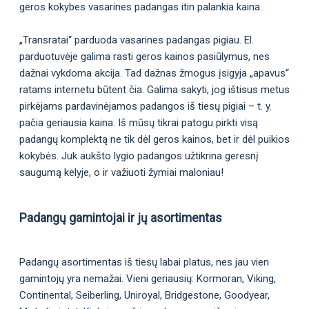
geros kokybes vasarines padangas itin palankia kaina.
„Transratai“ parduoda vasarines padangas pigiau. El.
parduotuvėje galima rasti geros kainos pasiūlymus, nes
dažnai vykdoma akcija. Tad dažnas žmogus įsigyja „apavus“
ratams internetu būtent čia. Galima sakyti, jog ištisus metus
pirkėjams pardavinėjamos padangos iš tiesų pigiai – t. y.
pačia geriausia kaina. Iš mūsų tikrai patogu pirkti visą
padangų komplektą ne tik dėl geros kainos, bet ir dėl puikios
kokybės. Juk aukšto lygio padangos užtikrina geresnį
saugumą kelyje, o ir važiuoti žymiai maloniau!
Padangų gamintojai ir jų asortimentas
Padangų asortimentas iš tiesų labai platus, nes jau vien
gamintojų yra nemažai. Vieni geriausių: Kormoran, Viking,
Continental, Seiberling, Uniroyal, Bridgestone, Goodyear,