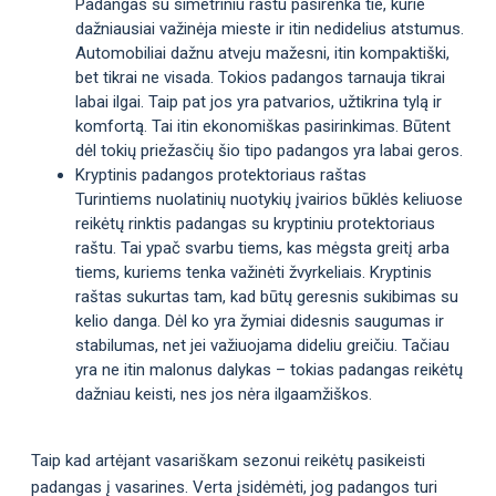
Padangas su simetriniu raštu pasirenka tie, kurie
dažniausiai važinėja mieste ir itin nedidelius atstumus.
Automobiliai dažnu atveju mažesni, itin kompaktiški,
bet tikrai ne visada. Tokios padangos tarnauja tikrai
labai ilgai. Taip pat jos yra patvarios, užtikrina tylą ir
komfortą. Tai itin ekonomiškas pasirinkimas. Būtent
dėl tokių priežasčių šio tipo padangos yra labai geros.
Kryptinis padangos protektoriaus raštas
Turintiems nuolatinių nuotykių įvairios būklės keliuose
reikėtų rinktis padangas su kryptiniu protektoriaus
raštu. Tai ypač svarbu tiems, kas mėgsta greitį arba
tiems, kuriems tenka važinėti žvyrkeliais. Kryptinis
raštas sukurtas tam, kad būtų geresnis sukibimas su
kelio danga. Dėl ko yra žymiai didesnis saugumas ir
stabilumas, net jei važiuojama dideliu greičiu. Tačiau
yra ne itin malonus dalykas – tokias padangas reikėtų
dažniau keisti, nes jos nėra ilgaamžiškos.
Taip kad artėjant vasariškam sezonui reikėtų pasikeisti
padangas į vasarines. Verta įsidėmėti, jog padangos turi