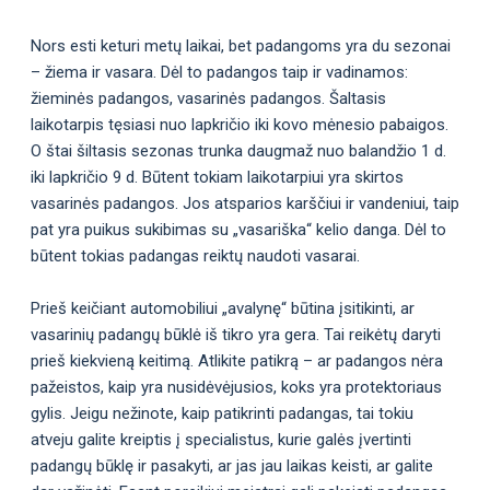
Nors esti keturi metų laikai, bet padangoms yra du sezonai
– žiema ir vasara. Dėl to padangos taip ir vadinamos:
žieminės padangos, vasarinės padangos. Šaltasis
laikotarpis tęsiasi nuo lapkričio iki kovo mėnesio pabaigos.
O štai šiltasis sezonas trunka daugmaž nuo balandžio 1 d.
iki lapkričio 9 d. Būtent tokiam laikotarpiui yra skirtos
vasarinės padangos. Jos atsparios karščiui ir vandeniui, taip
pat yra puikus sukibimas su „vasariška“ kelio danga. Dėl to
būtent tokias padangas reiktų naudoti vasarai.
Prieš keičiant automobiliui „avalynę“ būtina įsitikinti, ar
vasarinių padangų būklė iš tikro yra gera. Tai reikėtų daryti
prieš kiekvieną keitimą. Atlikite patikrą – ar padangos nėra
pažeistos, kaip yra nusidėvėjusios, koks yra protektoriaus
gylis. Jeigu nežinote, kaip patikrinti padangas, tai tokiu
atveju galite kreiptis į specialistus, kurie galės įvertinti
padangų būklę ir pasakyti, ar jas jau laikas keisti, ar galite