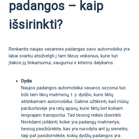
padangos – kaip
išsirinkti?
Renkantis naujas vasarines padangas savo automobiliui yra
labai svarbu atsižvelgti į tam tikrus veiksnius, kurie turi
įtakos jų tinkamumui, saugumui ir kitiems dalykams.
Dydis
Naujos padangos automobiliui vasaros sezonui turi
būti tam tikrų matmenų, t. y. dydžio, kuris tiktų
atitinkamam automobiliui. Galime užtikrinti, kad mūsų
parduotuvėje yra ratų apavų, kurie tiktų bet kokiam
lengvajam transportui. Tad tiesiog reikės išsirinkti.
Norėdami įsitikinti, kokie yra padangų matmenys,
tiesiog pasižiūrėkite, kas yra nurodyta ant jų sienelės,
taip pat pasidomėkite, kokių dydžių padangos yra