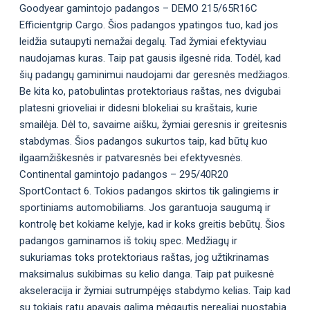
Goodyear gamintojo padangos – DEMO 215/65R16C
Efficientgrip Cargo. Šios padangos ypatingos tuo, kad jos
leidžia sutaupyti nemažai degalų. Tad žymiai efektyviau
naudojamas kuras. Taip pat gausis ilgesnė rida. Todėl, kad
šių padangų gaminimui naudojami dar geresnės medžiagos.
Be kita ko, patobulintas protektoriaus raštas, nes dvigubai
platesni grioveliai ir didesni blokeliai su kraštais, kurie
smailėja. Dėl to, savaime aišku, žymiai geresnis ir greitesnis
stabdymas. Šios padangos sukurtos taip, kad būtų kuo
ilgaamžiškesnės ir patvaresnės bei efektyvesnės.
Continental gamintojo padangos – 295/40R20
SportContact 6. Tokios padangos skirtos tik galingiems ir
sportiniams automobiliams. Jos garantuoja saugumą ir
kontrolę bet kokiame kelyje, kad ir koks greitis bebūtų. Šios
padangos gaminamos iš tokių spec. Medžiagų ir
sukuriamas toks protektoriaus raštas, jog užtikrinamas
maksimalus sukibimas su kelio danga. Taip pat puikesnė
akseleracija ir žymiai sutrumpėjęs stabdymo kelias. Taip kad
su tokiais ratų apavais galima mėgautis nerealiai nuostabia