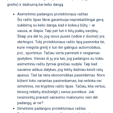
greitis) ir dažnumą bei kelio dangą.
Asimetrinis padangos protektoriaus raštas
Šis rašto tipas tikrai garantuoja nepriekaištingai gerą
sukibimą su kelio danga, kad ir kokia ji būtų – ar
sausa, ar šlapia. Taip pat turi ir kitų puikių savybių.
Šitaip yra dėl to, jog visos pusės (vidinė ir išorinė) yra
skirtingos. Tokį protektoriaus rašto tipą pasirenka tie,
kurie mėgsta greitį ir turi itin galingus automobilius,
pvz., sportinius. Tačiau verta paminėti ir neigiamas
ypatybes. Vienas iš jų yra tas, jog padangos su tokiu
asimetriniu raštu žymiai greičiau sudyla. Taip kad
savaime aiškus dalykas, jog tektų dažniau keisti ratų
apavus. Tad tai nėra ekonomiškas pasirinkimas. Nors
būtent toks variantas pasirenkamas, kai netinka nei
simetrinis, nei kryptinis rašto tipas. Tačiau, kita vertus,
tiesiog reikėtų atsižvelgti į savus poreikius. Juk
nesinorėtų prarasti vairavimo malonumo vien dėl
padangų, ar ne?
Simetrinis padangos protektoriaus raštas