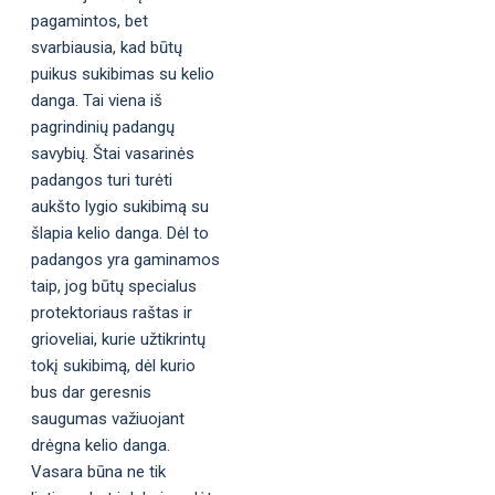
pagamintos, bet
svarbiausia, kad būtų
puikus sukibimas su kelio
danga. Tai viena iš
pagrindinių padangų
savybių. Štai vasarinės
padangos turi turėti
aukšto lygio sukibimą su
šlapia kelio danga. Dėl to
padangos yra gaminamos
taip, jog būtų specialus
protektoriaus raštas ir
grioveliai, kurie užtikrintų
tokį sukibimą, dėl kurio
bus dar geresnis
saugumas važiuojant
drėgna kelio danga.
Vasara būna ne tik