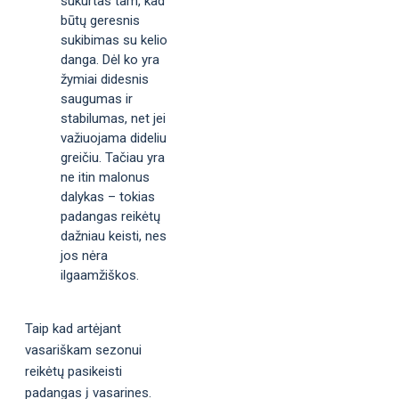
sukurtas tam, kad
būtų geresnis
sukibimas su kelio
danga. Dėl ko yra
žymiai didesnis
saugumas ir
stabilumas, net jei
važiuojama dideliu
greičiu. Tačiau yra
ne itin malonus
dalykas – tokias
padangas reikėtų
dažniau keisti, nes
jos nėra
ilgaamžiškos.
Taip kad artėjant
vasariškam sezonui
reikėtų pasikeisti
padangas į vasarines.