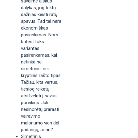
savaime aiškus
dalykas, jog tektų
dažniau keisti ratų
apavus. Tad tai nėra
ekonomiškas
pasirinkimas. Nors
būtent toks
variantas
pasirenkamas, kai
netinka nei
simetrinis, nei
kryptinis rašto tipas.
Tačiau, kita vertus,
tiesiog reikėtų
atsižvelgti į savus
poreikius. Juk
nesinorėtų prarasti
vairavimo
malonumo vien dėl
padangų, ar ne?
Simetrinis