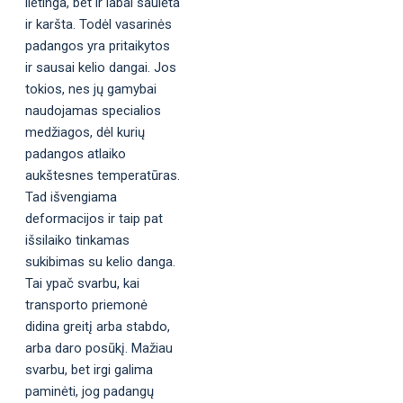
lietinga, bet ir labai saulėta
ir karšta. Todėl vasarinės
padangos yra pritaikytos
ir sausai kelio dangai. Jos
tokios, nes jų gamybai
naudojamas specialios
medžiagos, dėl kurių
padangos atlaiko
aukštesnes temperatūras.
Tad išvengiama
deformacijos ir taip pat
išsilaiko tinkamas
sukibimas su kelio danga.
Tai ypač svarbu, kai
transporto priemonė
didina greitį arba stabdo,
arba daro posūkį. Mažiau
svarbu, bet irgi galima
paminėti, jog padangų