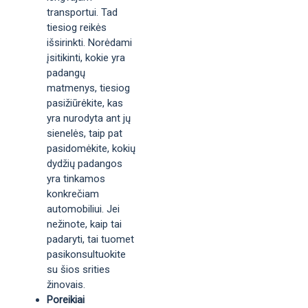
transportui. Tad
tiesiog reikės
išsirinkti. Norėdami
įsitikinti, kokie yra
padangų
matmenys, tiesiog
pasižiūrėkite, kas
yra nurodyta ant jų
sienelės, taip pat
pasidomėkite, kokių
dydžių padangos
yra tinkamos
konkrečiam
automobiliui. Jei
nežinote, kaip tai
padaryti, tai tuomet
pasikonsultuokite
su šios srities
žinovais.
Poreikiai