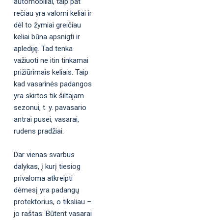
automobiliai, taip pat
rečiau yra valomi keliai ir
dėl to žymiai greičiau
keliai būna apsnigti ir
aplediję. Tad tenka
važiuoti ne itin tinkamai
prižiūrimais keliais. Taip
kad vasarinės padangos
yra skirtos tik šiltajam
sezonui, t. y. pavasario
antrai pusei, vasarai,
rudens pradžiai.
Dar vienas svarbus
dalykas, į kurį tiesiog
privaloma atkreipti
dėmesį yra padangų
protektorius, o tiksliau –
jo raštas. Būtent vasarai