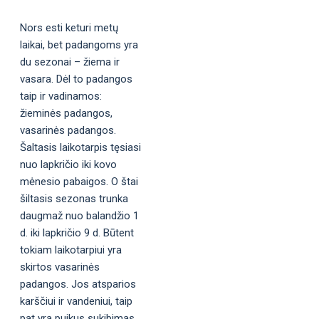
Nors esti keturi metų
laikai, bet padangoms yra
du sezonai – žiema ir
vasara. Dėl to padangos
taip ir vadinamos:
žieminės padangos,
vasarinės padangos.
Šaltasis laikotarpis tęsiasi
nuo lapkričio iki kovo
mėnesio pabaigos. O štai
šiltasis sezonas trunka
daugmaž nuo balandžio 1
d. iki lapkričio 9 d. Būtent
tokiam laikotarpiui yra
skirtos vasarinės
padangos. Jos atsparios
karščiui ir vandeniui, taip
pat yra puikus sukibimas