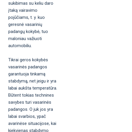
sukibimas su keliu daro
įtaką vairavimo
pojūčiams, t. y. kuo
geresnė vasarinių
padangų kokybė, tuo
maloniau važiuoti
automobiliu.
Tikrai geros kokybės
vasarinės padangos
garantuoja tinkamą
stabdymą, net jeigu ir yra
labai aukšta temperatūra.
Būtent tokias technines
savybes turi vasarinės
padangos. O juk jos yra
labai svarbios, ypač
avarinėse situacijose, kai
kiekvienas stabdymo