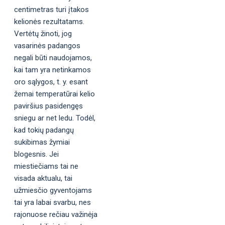
centimetras turi įtakos
kelionės rezultatams.
Vertėtų žinoti, jog
vasarinės padangos
negali būti naudojamos,
kai tam yra netinkamos
oro sąlygos, t. y. esant
žemai temperatūrai kelio
paviršius pasidengęs
sniegu ar net ledu. Todėl,
kad tokių padangų
sukibimas žymiai
blogesnis. Jei
miestiečiams tai ne
visada aktualu, tai
užmiesčio gyventojams
tai yra labai svarbu, nes
rajonuose rečiau važinėja