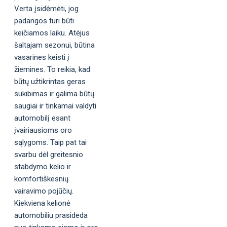
Verta įsidėmėti, jog
padangos turi būti
keičiamos laiku. Atėjus
šaltajam sezonui, būtina
vasarines keisti į
žiemines. To reikia, kad
būtų užtikrintas geras
sukibimas ir galima būtų
saugiai ir tinkamai valdyti
automobilį esant
įvairiausioms oro
sąlygoms. Taip pat tai
svarbu dėl greitesnio
stabdymo kelio ir
komfortiškesnių
vairavimo pojūčių.
Kiekviena kelionė
automobiliu prasideda