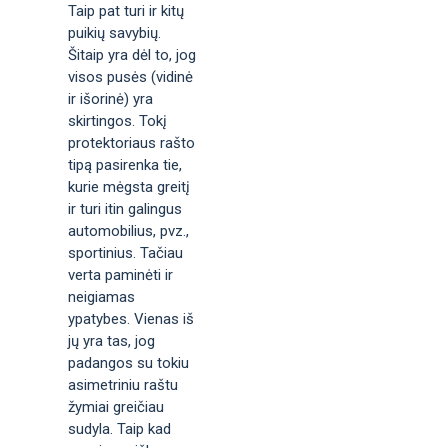
Taip pat turi ir kitų
puikių savybių.
Šitaip yra dėl to, jog
visos pusės (vidinė
ir išorinė) yra
skirtingos. Tokį
protektoriaus rašto
tipą pasirenka tie,
kurie mėgsta greitį
ir turi itin galingus
automobilius, pvz.,
sportinius. Tačiau
verta paminėti ir
neigiamas
ypatybes. Vienas iš
jų yra tas, jog
padangos su tokiu
asimetriniu raštu
žymiai greičiau
sudyla. Taip kad