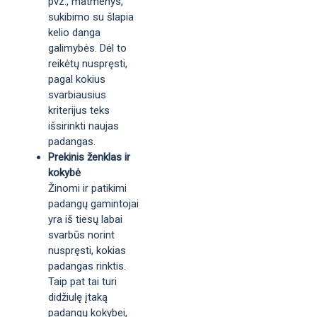
pvz., matmenys,
sukibimo su šlapia
kelio danga
galimybės. Dėl to
reikėtų nuspręsti,
pagal kokius
svarbiausius
kriterijus teks
išsirinkti naujas
padangas.
Prekinis ženklas ir
kokybė
Žinomi ir patikimi
padangų gamintojai
yra iš tiesų labai
svarbūs norint
nuspręsti, kokias
padangas rinktis.
Taip pat tai turi
didžiulę įtaką
padangų kokybei,