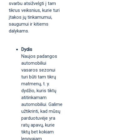
svarbu atsižvelgti į tam
tikrus veiksnius, kurie turi
įtakos jų tinkamumui,
saugumui ir kitiems
dalykams.
Dydis
Naujos padangos
automobiliui
vasaros sezonui
turi būti tam tikrų
matmenų, t. y.
dydžio, kuris tiktų
atitinkamam
automobiliui. Galime
užtikrinti, kad mūsų
parduotuvėje yra
ratų apavų, kurie
tiktų bet kokiam
lengvajam