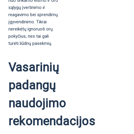
nuo tinkamo eismo ir oro
sąlygų įvertinimo ir
reagavimo bei sprendimų
įgyvendinimo. Tikrai
nereikėtų ignoruoti orų
pokyčius, nes tai gali
turėti liūdnų pasekmių.
Vasarinių
padangų
naudojimo
rekomendacijos