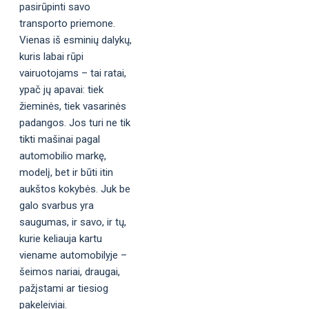
pasirūpinti savo
transporto priemone.
Vienas iš esminių dalykų,
kuris labai rūpi
vairuotojams – tai ratai,
ypač jų apavai: tiek
žieminės, tiek vasarinės
padangos. Jos turi ne tik
tikti mašinai pagal
automobilio markę,
modelį, bet ir būti itin
aukštos kokybės. Juk be
galo svarbus yra
saugumas, ir savo, ir tų,
kurie keliauja kartu
viename automobilyje –
šeimos nariai, draugai,
pažįstami ar tiesiog
pakeleiviai.