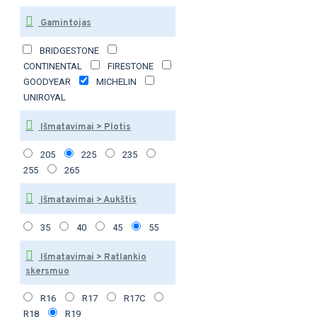
Gamintojas
BRIDGESTONE
CONTINENTAL
FIRESTONE
GOODYEAR
MICHELIN
UNIROYAL
Išmatavimai > Plotis
205
225
235
255
265
Išmatavimai > Aukštis
35
40
45
55
Išmatavimai > Ratlankio
skersmuo
R16
R17
R17C
R18
R19