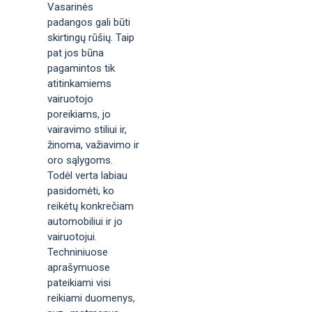
Vasarinės
padangos gali būti
skirtingų rūšių. Taip
pat jos būna
pagamintos tik
atitinkamiems
vairuotojo
poreikiams, jo
vairavimo stiliui ir,
žinoma, važiavimo ir
oro sąlygoms.
Todėl verta labiau
pasidomėti, ko
reikėtų konkrečiam
automobiliui ir jo
vairuotojui.
Techniniuose
aprašymuose
pateikiami visi
reikiami duomenys,