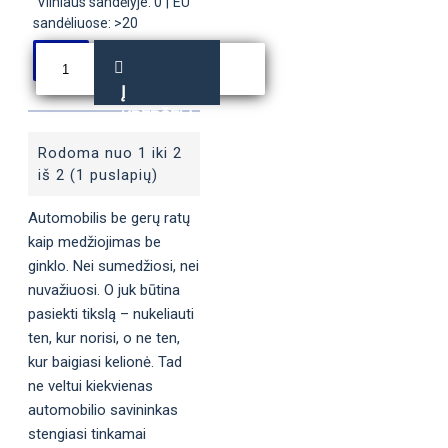
Vilniaus sandėlyje: 0
|
EU
sandėliuose: >20
Į
KREPŠELĮ
Rodoma nuo 1 iki 2
iš 2 (1 puslapių)
Automobilis be gerų ratų
kaip medžiojimas be
ginklo. Nei sumedžiosi, nei
nuvažiuosi. O juk būtina
pasiekti tikslą – nukeliauti
ten, kur norisi, o ne ten,
kur baigiasi kelionė. Tad
ne veltui kiekvienas
automobilio savininkas
stengiasi tinkamai