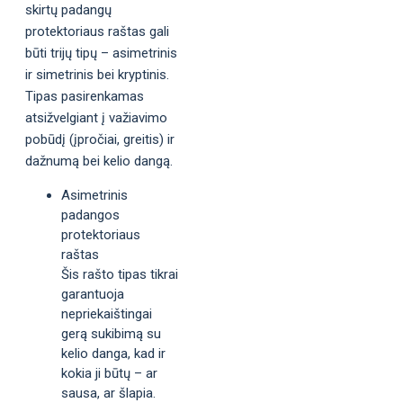
skirtų padangų
protektoriaus raštas gali
būti trijų tipų – asimetrinis
ir simetrinis bei kryptinis.
Tipas pasirenkamas
atsižvelgiant į važiavimo
pobūdį (įpročiai, greitis) ir
dažnumą bei kelio dangą.
Asimetrinis
padangos
protektoriaus
raštas
Šis rašto tipas tikrai
garantuoja
nepriekaištingai
gerą sukibimą su
kelio danga, kad ir
kokia ji būtų – ar
sausa, ar šlapia.