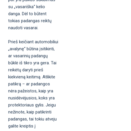
su „vasariška“ kelio
danga. Dėl to būtent
tokias padangas reiktų
naudoti vasarai.
Prieš keičiant automobiliui
„avalynę“ būtina įsitikinti,
ar vasarinių padangų
būklė iš tikro yra gera. Tai
reikėtų daryti prieš
kiekvieną keitimą. Atlikite
patikrą – ar padangos
nėra pažeistos, kaip yra
nusidėvėjusios, koks yra
protektoriaus gylis. Jeigu
nežinote, kaip patikrinti
padangas, tai tokiu atveju
galite kreiptis į