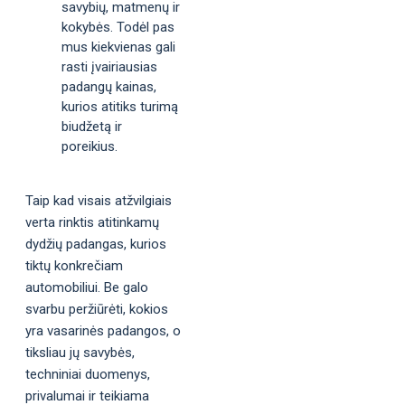
savybių, matmenų ir
kokybės. Todėl pas
mus kiekvienas gali
rasti įvairiausias
padangų kainas,
kurios atitiks turimą
biudžetą ir
poreikius.
Taip kad visais atžvilgiais
verta rinktis atitinkamų
dydžių padangas, kurios
tiktų konkrečiam
automobiliui. Be galo
svarbu peržiūrėti, kokios
yra vasarinės padangos, o
tiksliau jų savybės,
techniniai duomenys,
privalumai ir teikiama