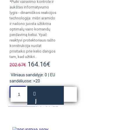
*Puiki vairavimo kontrole ir
aukštas informatyvumo
lygis - dinamiškos reakcijos
technologija: mišri aramido
ir nailono juosta užtikrina
optimalų vairo komandų
perdavimą keliui. Ypač
reaktyvi protektoriaus rašto
konstrukcija nuolat
prisitaiko prie kelio dangos
tam, kad užtikri..
164.16€
202.67€
Vilniaus sandėlyje: 0
|
EU
sandėliuose: >20
Į
KREPŠELĮ