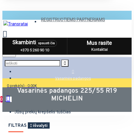
REGISTRUOTIEMS PARTNERIAMS
Skambinti
Mus rasite
spausti čia
Menu
Kontaktai
+370 5 260 90 10
Vasarinės padangos
0 prekė(s) - 0.00€
Vasarinės padangos 225/55 R19
MICHELIN
0
Jūsų prekių krepšelis tuščias
FILTRAS
išvalyti