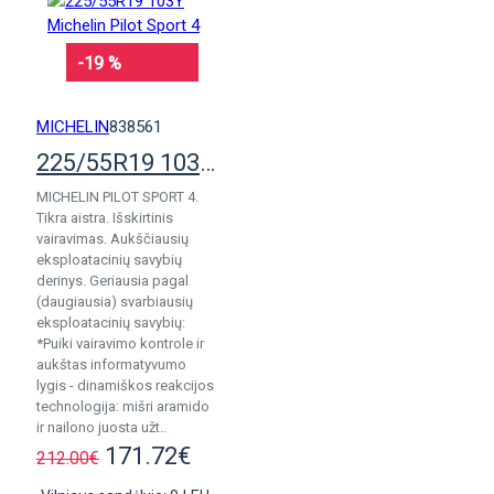
-19 %
MICHELIN
838561
225/55R19 103Y Michelin Pilot Sport 4
MICHELIN PILOT SPORT 4.
Tikra aistra. Išskirtinis
vairavimas. Aukščiausių
eksploatacinių savybių
derinys. Geriausia pagal
(daugiausia) svarbiausių
eksploatacinių savybių:
*Puiki vairavimo kontrole ir
aukštas informatyvumo
lygis - dinamiškos reakcijos
technologija: mišri aramido
ir nailono juosta užt..
171.72€
212.00€