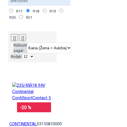
skersmuo
R17
R18
R19
R20
R21
Rūšiuoti
pagal:
Rodyti:
-20 %
CONTINENTAL
03155810000