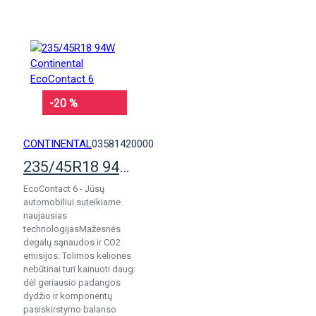
-20 %
CONTINENTAL
03581420000
235/45R18 94W Continental EcoContact 6
EcoContact 6 - Jūsų
automobiliui suteikiame
naujausias
technologijasMažesnės
degalų sąnaudos ir CO2
emisijos: Tolimos kelionės
nebūtinai turi kainuoti daug:
dėl geriausio padangos
dydžio ir komponentų
pasiskirstymo balanso