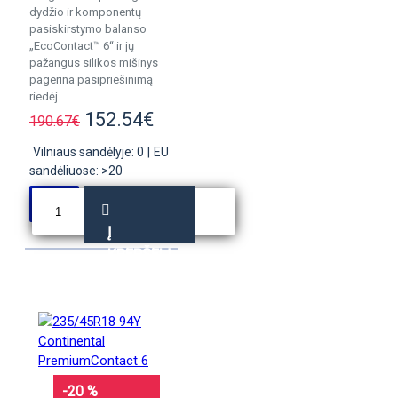
dydžio ir komponentų
pasiskirstymo balanso
„EcoContact™ 6“ ir jų
pažangus silikos mišinys
pagerina pasipriešinimą
riedėj..
152.54€
190.67€
Vilniaus sandėlyje: 0
|
EU
sandėliuose: >20
Į
KREPŠELĮ
-20 %