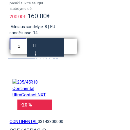
pasikliaukite saugiu
stabdymu dė..
160.00€
200.00€
Vilniaus sandėlyje: 8
|
EU
sandėliuose: 14
Į
KREPŠELĮ
-20 %
CONTINENTAL
03143300000