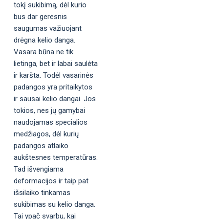
tokį sukibimą, dėl kurio
bus dar geresnis
saugumas važiuojant
drėgna kelio danga.
Vasara būna ne tik
lietinga, bet ir labai saulėta
ir karšta. Todėl vasarinės
padangos yra pritaikytos
ir sausai kelio dangai. Jos
tokios, nes jų gamybai
naudojamas specialios
medžiagos, dėl kurių
padangos atlaiko
aukštesnes temperatūras.
Tad išvengiama
deformacijos ir taip pat
išsilaiko tinkamas
sukibimas su kelio danga.
Tai ypač svarbu, kai