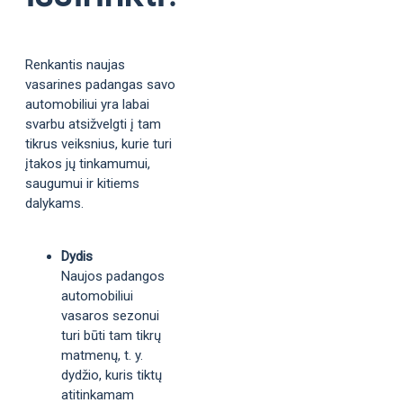
Renkantis naujas
vasarines padangas savo
automobiliui yra labai
svarbu atsižvelgti į tam
tikrus veiksnius, kurie turi
įtakos jų tinkamumui,
saugumui ir kitiems
dalykams.
Dydis
Naujos padangos
automobiliui
vasaros sezonui
turi būti tam tikrų
matmenų, t. y.
dydžio, kuris tiktų
atitinkamam