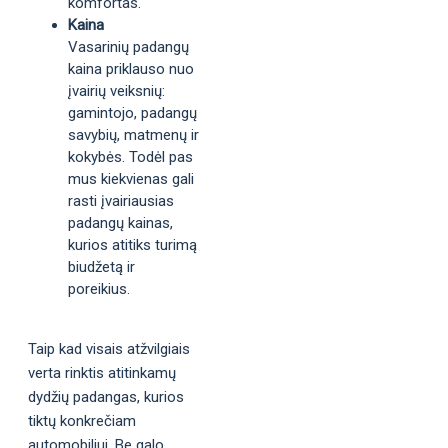
komfortas.
Kaina
Vasarinių padangų
kaina priklauso nuo
įvairių veiksnių:
gamintojo, padangų
savybių, matmenų ir
kokybės. Todėl pas
mus kiekvienas gali
rasti įvairiausias
padangų kainas,
kurios atitiks turimą
biudžetą ir
poreikius.
Taip kad visais atžvilgiais
verta rinktis atitinkamų
dydžių padangas, kurios
tiktų konkrečiam
automobiliui. Be galo