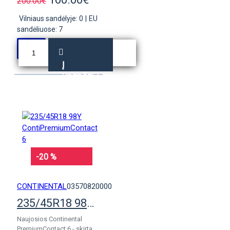
200.00€
Vilniaus sandėlyje: 0
|
EU
sandėliuose: 7
Į
KREPŠELĮ
-20 %
CONTINENTAL
03570820000
235/45R18 98Y ContiPremiumContact 6
Naujosios Continental
PremiumContact 6 - skirta