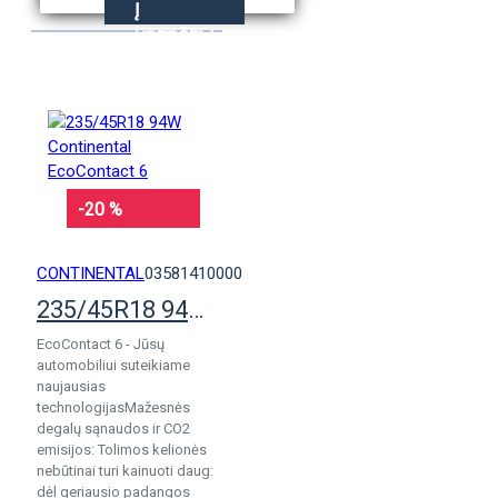
Į
KREPŠELĮ
-20 %
CONTINENTAL
03581410000
235/45R18 94W Continental EcoContact 6
EcoContact 6 - Jūsų
automobiliui suteikiame
naujausias
technologijasMažesnės
degalų sąnaudos ir CO2
emisijos: Tolimos kelionės
nebūtinai turi kainuoti daug:
dėl geriausio padangos