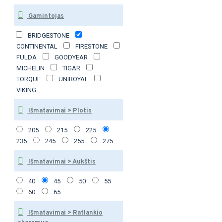
Gamintojas
BRIDGESTONE
CONTINENTAL
FIRESTONE
FULDA
GOODYEAR
MICHELIN
TIGAR
TORQUE
UNIROYAL
VIKING
Išmatavimai > Plotis
205
215
225
235
245
255
275
Išmatavimai > Aukštis
40
45
50
55
60
65
Išmatavimai > Ratlankio