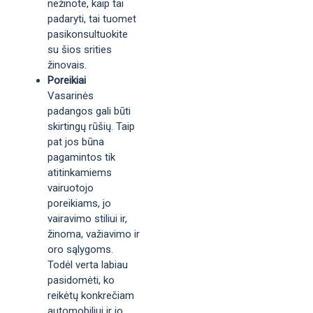
nežinote, kaip tai
padaryti, tai tuomet
pasikonsultuokite
su šios srities
žinovais.
Poreikiai
Vasarinės
padangos gali būti
skirtingų rūšių. Taip
pat jos būna
pagamintos tik
atitinkamiems
vairuotojo
poreikiams, jo
vairavimo stiliui ir,
žinoma, važiavimo ir
oro sąlygoms.
Todėl verta labiau
pasidomėti, ko
reikėtų konkrečiam
automobiliui ir jo