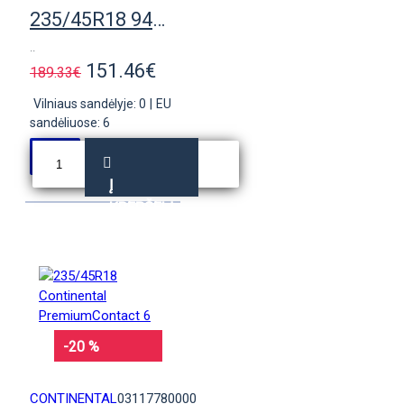
235/45R18 94V Continental ContiSportContact 5
..
151.46€
189.33€
Vilniaus sandėlyje: 0
|
EU
sandėliuose: 6
Į
KREPŠELĮ
-20 %
CONTINENTAL
03117780000