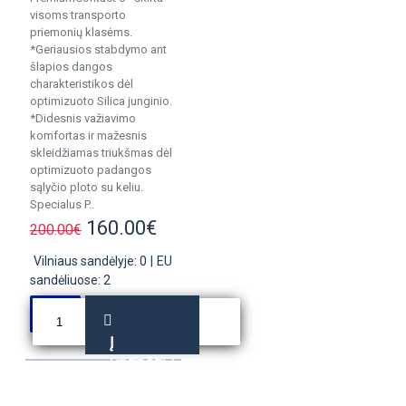
visoms transporto
priemonių klasėms.
*Geriausios stabdymo ant
šlapios dangos
charakteristikos dėl
optimizuoto Silica junginio.
*Didesnis važiavimo
komfortas ir mažesnis
skleidžiamas triukšmas dėl
optimizuoto padangos
sąlyčio ploto su keliu.
Specialus P..
160.00€
200.00€
Vilniaus sandėlyje: 0
|
EU
sandėliuose: 2
Į
KREPŠELĮ