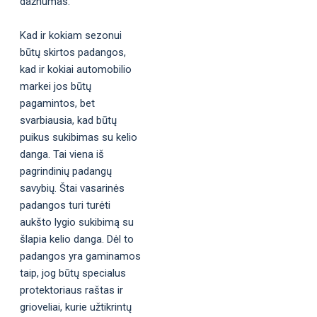
dažnumas.
Kad ir kokiam sezonui
būtų skirtos padangos,
kad ir kokiai automobilio
markei jos būtų
pagamintos, bet
svarbiausia, kad būtų
puikus sukibimas su kelio
danga. Tai viena iš
pagrindinių padangų
savybių. Štai vasarinės
padangos turi turėti
aukšto lygio sukibimą su
šlapia kelio danga. Dėl to
padangos yra gaminamos
taip, jog būtų specialus
protektoriaus raštas ir
grioveliai, kurie užtikrintų