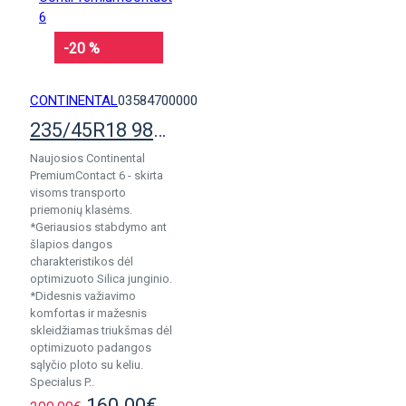
-20 %
CONTINENTAL
03584700000
235/45R18 98W ContiPremiumContact 6
Naujosios Continental
PremiumContact 6 - skirta
visoms transporto
priemonių klasėms.
*Geriausios stabdymo ant
šlapios dangos
charakteristikos dėl
optimizuoto Silica junginio.
*Didesnis važiavimo
komfortas ir mažesnis
skleidžiamas triukšmas dėl
optimizuoto padangos
sąlyčio ploto su keliu.
Specialus P..
160.00€