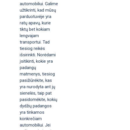
automobiliui. Galime
užtikrinti, kad mūsų
parduotuvėje yra
ratų apavų, kurie
tiktų bet kokiam
lengvajam
transportui. Tad
tiesiog reikės
išsirinkti. Norėdami
įsitikinti, kokie yra
padangų
matmenys, tiesiog
pasižiūrėkite, kas
yra nurodyta ant jų
sienelės, taip pat
pasidomėkite, kokių
dydžių padangos
yra tinkamos
konkrečiam
automobiliui. Jei