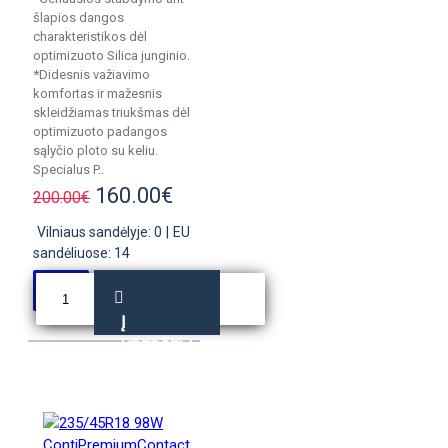
šlapios dangos
charakteristikos dėl
optimizuoto Silica junginio.
*Didesnis važiavimo
komfortas ir mažesnis
skleidžiamas triukšmas dėl
optimizuoto padangos
sąlyčio ploto su keliu.
Specialus P..
160.00€
200.00€
Vilniaus sandėlyje: 0
|
EU
sandėliuose: 14
Į
KREPŠELĮ