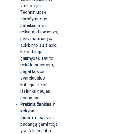
vairuotojui.
Techniniuose
aprašymuose
pateikiami visi
reikiami duomenys,
pvz., matmenys,
sukibimo su šlapia
kelio danga
galimybės. Dėl to
reikėtų nuspręsti,
pagal kokius
svarbiausius
kriterijus teks
išsirinkti naujas
padangas.
Prekinis ženklas ir
kokybė
Žinomi ir patikimi
padangų gamintojai
yra iš tiesų labai