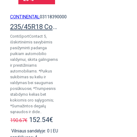
CONTINENTAL
03118390000
235/45R18 Continental SportContact 5
ContiSportContact 5,
išskirtinėmis savybėmis
pasižyminti padanga
puikiam automobilio
valdymui, skirta galingiems
ir prestižiniams
automobiliams. *Puikus
sukibimas su keliu ir
valdymas bei saugumas
posūkiuose; *Trumpesnis
stabdymo kelias bet
kokiomis oro sąlygomis;
*Sumažintos degalų
sąnaudos ir dide..
152.54€
190.67€
Vilniaus sandėlyje: 0
|
EU