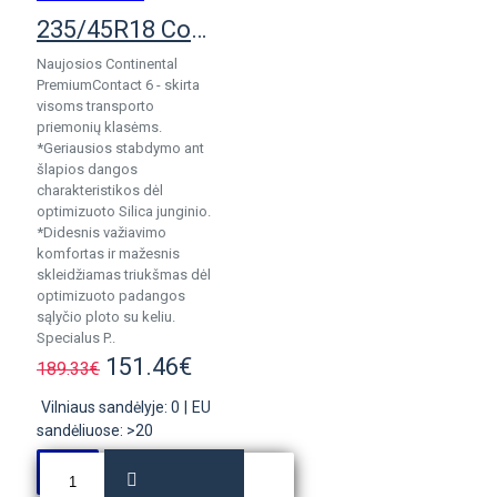
235/45R18 Continental PremiumContact 6
Naujosios Continental
PremiumContact 6 - skirta
visoms transporto
priemonių klasėms.
*Geriausios stabdymo ant
šlapios dangos
charakteristikos dėl
optimizuoto Silica junginio.
*Didesnis važiavimo
komfortas ir mažesnis
skleidžiamas triukšmas dėl
optimizuoto padangos
sąlyčio ploto su keliu.
Specialus P..
151.46€
189.33€
Vilniaus sandėlyje: 0
|
EU
sandėliuose: >20