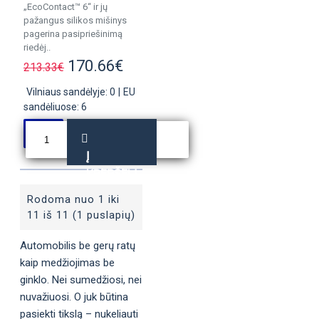
„EcoContact™ 6“ ir jų
pažangus silikos mišinys
pagerina pasipriešinimą
riedėj..
170.66€
213.33€
Vilniaus sandėlyje: 0
|
EU
sandėliuose: 6
Į
KREPŠELĮ
Rodoma nuo 1 iki
11 iš 11 (1 puslapių)
Automobilis be gerų ratų
kaip medžiojimas be
ginklo. Nei sumedžiosi, nei
nuvažiuosi. O juk būtina
pasiekti tikslą – nukeliauti