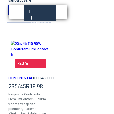
sandėliuose: 4
Į
KREPŠELĮ
-20 %
CONTINENTAL
03114660000
235/45R18 98W ContiPremiumContact 6
Naujosios Continental
PremiumContact 6 - skirta
visoms transporto
priemonių klasėms.
*Geriausios stabdymo ant