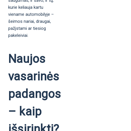
saugumas, ir savo, ir tų,
kurie keliauja kartu
viename automobilyje –
šeimos nariai, draugai,
pažįstami ar tiesiog
pakeleiviai.
Naujos
vasarinės
padangos
– kaip
išsirinkti?