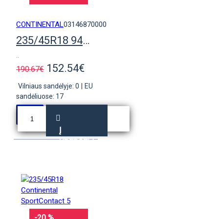
CONTINENTAL
03146870000
235/45R18 94Y Continental PremiumContact 6
..
152.54€
190.67€
Vilniaus sandėlyje: 0
|
EU
sandėliuose: 17
Į
KREPŠELĮ
-20 %