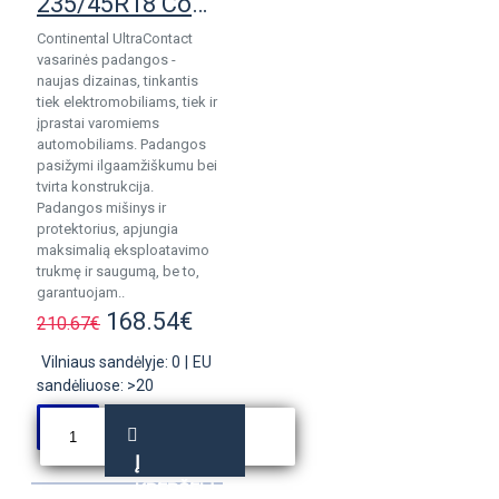
235/45R18 Continental UltraContact NXT
Continental UltraContact
vasarinės padangos -
naujas dizainas, tinkantis
tiek elektromobiliams, tiek ir
įprastai varomiems
automobiliams. Padangos
pasižymi ilgaamžiškumu bei
tvirta konstrukcija.
Padangos mišinys ir
protektorius, apjungia
maksimalią eksploatavimo
trukmę ir saugumą, be to,
garantuojam..
168.54€
210.67€
Vilniaus sandėlyje: 0
|
EU
sandėliuose: >20
Į
KREPŠELĮ