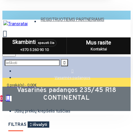
REGISTRUOTIEMS PARTNERIAMS
Skambinti
Mus rasite
spausti čia
Menu
Kontaktai
+370 5 260 90 10
Vasarinės padangos
0 prekė(s) - 0.00€
Vasarinės padangos 235/45 R18
CONTINENTAL
0
Jūsų prekių krepšelis tuščias
FILTRAS
išvalyti