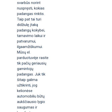
svarbūs norint
nuspręsti, kokias
padangas rinktis.
Taip pat tai turi
didžiulę įtaką
padangų kokybei,
tarnavimo laikui ir
patvarumui,
ilgaamžiškumui.
Mūsų el.
parduotuvėje rasite
tik pačių geriausių
gamintojų
padangas. Juk tik
šitaip galima
užtikrinti, jog
kelionėse
automobiliu būtų
aukščiausio lygio
saugumas ir