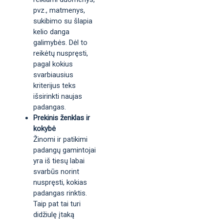
pvz., matmenys,
sukibimo su šlapia
kelio danga
galimybės. Dėl to
reikėtų nuspręsti,
pagal kokius
svarbiausius
kriterijus teks
išsirinkti naujas
padangas.
Prekinis ženklas ir
kokybė
Žinomi ir patikimi
padangų gamintojai
yra iš tiesų labai
svarbūs norint
nuspręsti, kokias
padangas rinktis.
Taip pat tai turi
didžiulę įtaką