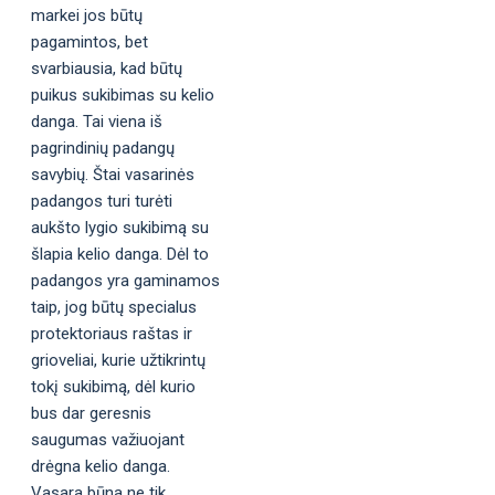
markei jos būtų
pagamintos, bet
svarbiausia, kad būtų
puikus sukibimas su kelio
danga. Tai viena iš
pagrindinių padangų
savybių. Štai vasarinės
padangos turi turėti
aukšto lygio sukibimą su
šlapia kelio danga. Dėl to
padangos yra gaminamos
taip, jog būtų specialus
protektoriaus raštas ir
grioveliai, kurie užtikrintų
tokį sukibimą, dėl kurio
bus dar geresnis
saugumas važiuojant
drėgna kelio danga.
Vasara būna ne tik