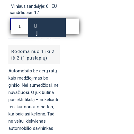
Vilniaus sandėlyje: 0
|
EU
sandėliuose: 12
Į
KREPŠELĮ
Rodoma nuo 1 iki 2
iš 2 (1 puslapių)
Automobilis be gerų ratų
kaip medžiojimas be
ginklo. Nei sumedžiosi, nei
nuvažiuosi. O juk būtina
pasiekti tikslą – nukeliauti
ten, kur norisi, o ne ten,
kur baigiasi kelionė. Tad
ne veltui kiekvienas
automobilio savininkas