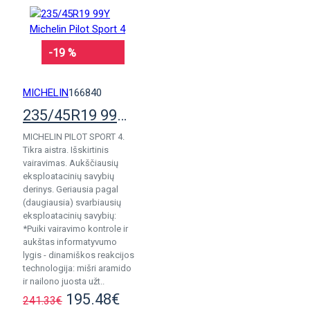
-19 %
MICHELIN
166840
235/45R19 99Y Michelin Pilot Sport 4
MICHELIN PILOT SPORT 4.
Tikra aistra. Išskirtinis
vairavimas. Aukščiausių
eksploatacinių savybių
derinys. Geriausia pagal
(daugiausia) svarbiausių
eksploatacinių savybių:
*Puiki vairavimo kontrole ir
aukštas informatyvumo
lygis - dinamiškos reakcijos
technologija: mišri aramido
ir nailono juosta užt..
195.48€
241.33€