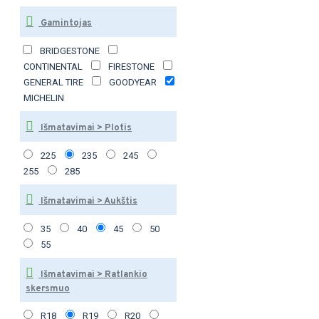
Gamintojas
BRIDGESTONE
CONTINENTAL
FIRESTONE
GENERAL TIRE
GOODYEAR
MICHELIN
Išmatavimai > Plotis
225
235
245
255
285
Išmatavimai > Aukštis
35
40
45
50
55
Išmatavimai > Ratlankio
skersmuo
R18
R19
R20