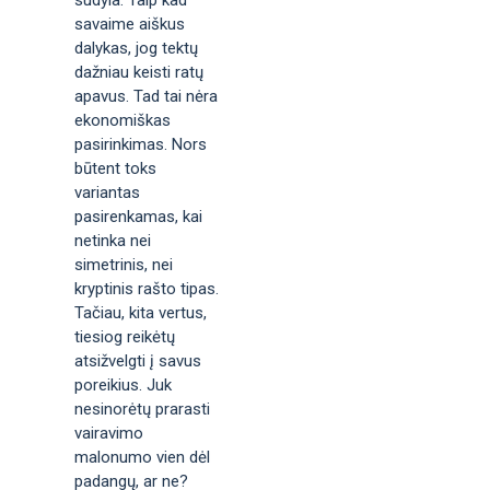
savaime aiškus
dalykas, jog tektų
dažniau keisti ratų
apavus. Tad tai nėra
ekonomiškas
pasirinkimas. Nors
būtent toks
variantas
pasirenkamas, kai
netinka nei
simetrinis, nei
kryptinis rašto tipas.
Tačiau, kita vertus,
tiesiog reikėtų
atsižvelgti į savus
poreikius. Juk
nesinorėtų prarasti
vairavimo
malonumo vien dėl
padangų, ar ne?