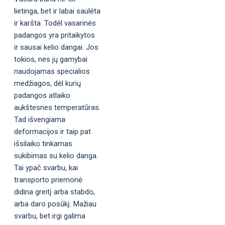
lietinga, bet ir labai saulėta
ir karšta. Todėl vasarinės
padangos yra pritaikytos
ir sausai kelio dangai. Jos
tokios, nes jų gamybai
naudojamas specialios
medžiagos, dėl kurių
padangos atlaiko
aukštesnes temperatūras.
Tad išvengiama
deformacijos ir taip pat
išsilaiko tinkamas
sukibimas su kelio danga.
Tai ypač svarbu, kai
transporto priemonė
didina greitį arba stabdo,
arba daro posūkį. Mažiau
svarbu, bet irgi galima