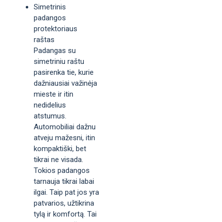
Simetrinis
padangos
protektoriaus
raštas
Padangas su
simetriniu raštu
pasirenka tie, kurie
dažniausiai važinėja
mieste ir itin
nedidelius
atstumus.
Automobiliai dažnu
atveju mažesni, itin
kompaktiški, bet
tikrai ne visada.
Tokios padangos
tarnauja tikrai labai
ilgai. Taip pat jos yra
patvarios, užtikrina
tylą ir komfortą. Tai