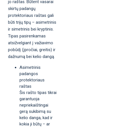
jo raštas. Būtent vasarai
skirtų padangų
protektoriaus raštas gali
būti trijų tipų – asimetrinis
ir simetrinis bei kryptinis.
Tipas pasirenkamas
atsižvelgiant į važiavimo
pobūdį (įpročiai, greitis) ir
dažnumą bei kelio dangą.
Asimetrinis
padangos
protektoriaus
raštas
Šis rašto tipas tikrai
garantuoja
nepriekaištingai
gerą sukibimą su
kelio danga, kad ir
kokia ji būtų – ar