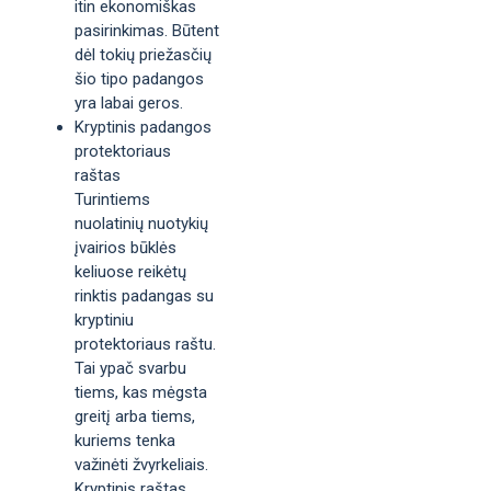
itin ekonomiškas
pasirinkimas. Būtent
dėl tokių priežasčių
šio tipo padangos
yra labai geros.
Kryptinis padangos
protektoriaus
raštas
Turintiems
nuolatinių nuotykių
įvairios būklės
keliuose reikėtų
rinktis padangas su
kryptiniu
protektoriaus raštu.
Tai ypač svarbu
tiems, kas mėgsta
greitį arba tiems,
kuriems tenka
važinėti žvyrkeliais.
Kryptinis raštas