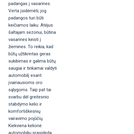
padangas į vasarines.
Verta įsidėmėti, jog
padangos turi būti
keičiamos laiku. Atėjus
šaltajam sezonui, būtina
vasarines keisti į
žiemines. To reikia, kad
būtų užtikrintas geras
sukibimas ir galima būtų
saugiai ir tinkamai valdyti
automobilį esant
įvairiausioms oro
sąlygoms. Taip pat tai
svarbu dėl greitesnio
stabdymo kelio ir
komfortiškesnių
vairavimo pojūčių.
Kiekviena kelionė
automobiliu prasideda