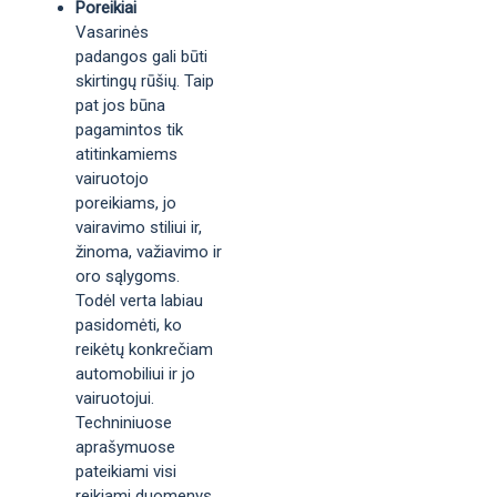
Poreikiai
Vasarinės
padangos gali būti
skirtingų rūšių. Taip
pat jos būna
pagamintos tik
atitinkamiems
vairuotojo
poreikiams, jo
vairavimo stiliui ir,
žinoma, važiavimo ir
oro sąlygoms.
Todėl verta labiau
pasidomėti, ko
reikėtų konkrečiam
automobiliui ir jo
vairuotojui.
Techniniuose
aprašymuose
pateikiami visi
reikiami duomenys,