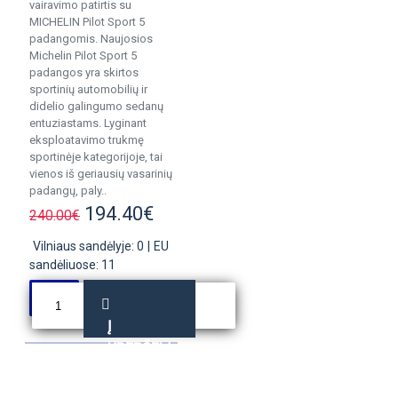
vairavimo patirtis su
MICHELIN Pilot Sport 5
padangomis. Naujosios
Michelin Pilot Sport 5
padangos yra skirtos
sportinių automobilių ir
didelio galingumo sedanų
entuziastams. Lyginant
eksploatavimo trukmę
sportinėje kategorijoje, tai
vienos iš geriausių vasarinių
padangų, paly..
194.40€
240.00€
Vilniaus sandėlyje: 0
|
EU
sandėliuose: 11
Į
KREPŠELĮ