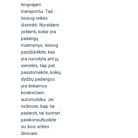
lengvajam
transportui. Tad
tiesiog reikės
išsirinkti. Norėdami
įsitikinti, kokie yra
padangų
matmenys, tiesiog
pasižiūrėkite, kas
yra nurodyta ant jų
sienelės, taip pat
pasidomėkite, kokių
dydžių padangos
yra tinkamos
konkrečiam
automobiliui. Jei
nežinote, kaip tai
padaryti, tai tuomet
pasikonsultuokite
su šios srities
žinovais.