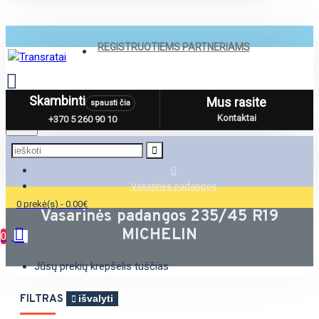
REGISTRUOTIEMS PARTNERIAMS
Skambinti
Mus rasite
spausti čia
Menu
Kontaktai
+370 5 260 90 10
Vasarinės padangos
0 prekė(s) - 0.00€
Vasarinės padangos 235/45 R19
MICHELIN
0
Jūsų prekių krepšelis tuščias
FILTRAS
išvalyti