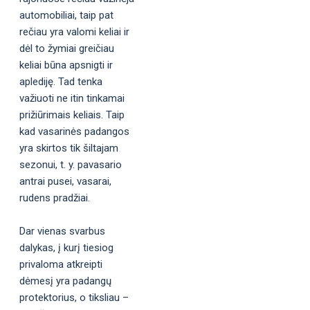
automobiliai, taip pat
rečiau yra valomi keliai ir
dėl to žymiai greičiau
keliai būna apsnigti ir
aplediję. Tad tenka
važiuoti ne itin tinkamai
prižiūrimais keliais. Taip
kad vasarinės padangos
yra skirtos tik šiltajam
sezonui, t. y. pavasario
antrai pusei, vasarai,
rudens pradžiai.
Dar vienas svarbus
dalykas, į kurį tiesiog
privaloma atkreipti
dėmesį yra padangų
protektorius, o tiksliau –