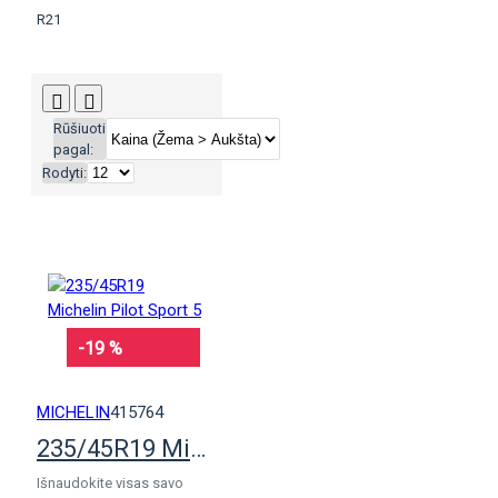
R21
Rūšiuoti
pagal:
Rodyti:
-19 %
MICHELIN
415764
235/45R19 Michelin Pilot Sport 5
Išnaudokite visas savo