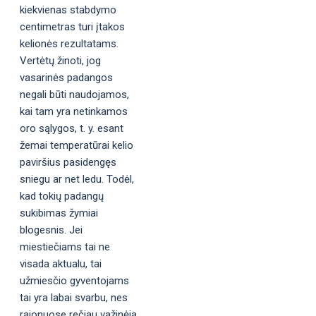
kiekvienas stabdymo
centimetras turi įtakos
kelionės rezultatams.
Vertėtų žinoti, jog
vasarinės padangos
negali būti naudojamos,
kai tam yra netinkamos
oro sąlygos, t. y. esant
žemai temperatūrai kelio
paviršius pasidengęs
sniegu ar net ledu. Todėl,
kad tokių padangų
sukibimas žymiai
blogesnis. Jei
miestiečiams tai ne
visada aktualu, tai
užmiesčio gyventojams
tai yra labai svarbu, nes
rajonuose rečiau važinėja