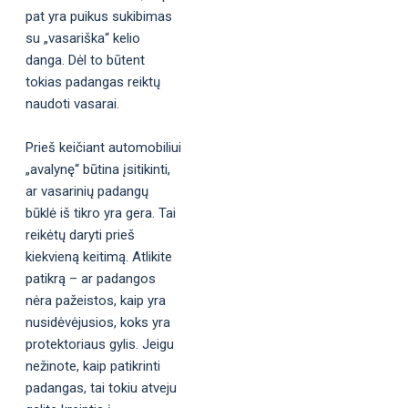
pat yra puikus sukibimas
su „vasariška“ kelio
danga. Dėl to būtent
tokias padangas reiktų
naudoti vasarai.
Prieš keičiant automobiliui
„avalynę“ būtina įsitikinti,
ar vasarinių padangų
būklė iš tikro yra gera. Tai
reikėtų daryti prieš
kiekvieną keitimą. Atlikite
patikrą – ar padangos
nėra pažeistos, kaip yra
nusidėvėjusios, koks yra
protektoriaus gylis. Jeigu
nežinote, kaip patikrinti
padangas, tai tokiu atveju