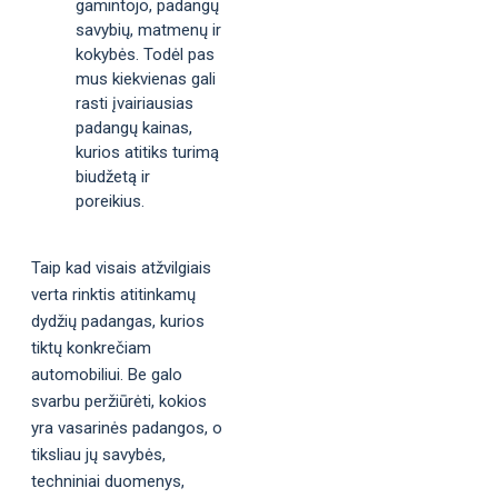
gamintojo, padangų
savybių, matmenų ir
kokybės. Todėl pas
mus kiekvienas gali
rasti įvairiausias
padangų kainas,
kurios atitiks turimą
biudžetą ir
poreikius.
Taip kad visais atžvilgiais
verta rinktis atitinkamų
dydžių padangas, kurios
tiktų konkrečiam
automobiliui. Be galo
svarbu peržiūrėti, kokios
yra vasarinės padangos, o
tiksliau jų savybės,
techniniai duomenys,