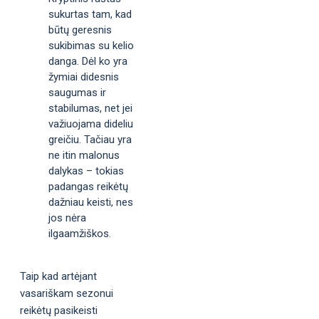
sukurtas tam, kad
būtų geresnis
sukibimas su kelio
danga. Dėl ko yra
žymiai didesnis
saugumas ir
stabilumas, net jei
važiuojama dideliu
greičiu. Tačiau yra
ne itin malonus
dalykas – tokias
padangas reikėtų
dažniau keisti, nes
jos nėra
ilgaamžiškos.
Taip kad artėjant
vasariškam sezonui
reikėtų pasikeisti