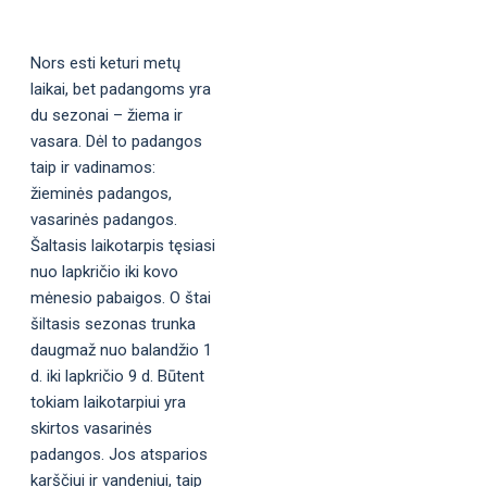
Nors esti keturi metų
laikai, bet padangoms yra
du sezonai – žiema ir
vasara. Dėl to padangos
taip ir vadinamos:
žieminės padangos,
vasarinės padangos.
Šaltasis laikotarpis tęsiasi
nuo lapkričio iki kovo
mėnesio pabaigos. O štai
šiltasis sezonas trunka
daugmaž nuo balandžio 1
d. iki lapkričio 9 d. Būtent
tokiam laikotarpiui yra
skirtos vasarinės
padangos. Jos atsparios
karščiui ir vandeniui, taip