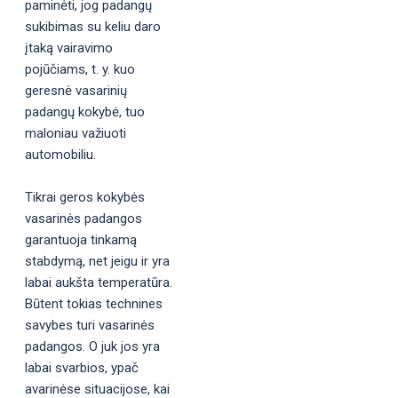
paminėti, jog padangų
sukibimas su keliu daro
įtaką vairavimo
pojūčiams, t. y. kuo
geresnė vasarinių
padangų kokybė, tuo
maloniau važiuoti
automobiliu.
Tikrai geros kokybės
vasarinės padangos
garantuoja tinkamą
stabdymą, net jeigu ir yra
labai aukšta temperatūra.
Būtent tokias technines
savybes turi vasarinės
padangos. O juk jos yra
labai svarbios, ypač
avarinėse situacijose, kai