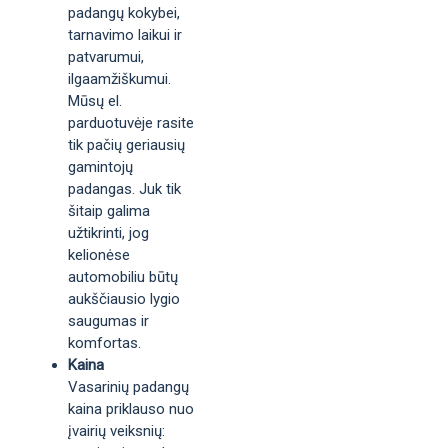
padangų kokybei,
tarnavimo laikui ir
patvarumui,
ilgaamžiškumui.
Mūsų el.
parduotuvėje rasite
tik pačių geriausių
gamintojų
padangas. Juk tik
šitaip galima
užtikrinti, jog
kelionėse
automobiliu būtų
aukščiausio lygio
saugumas ir
komfortas.
Kaina
Vasarinių padangų
kaina priklauso nuo
įvairių veiksnių: