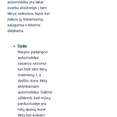
automobiliui yra labai
svarbu atsižvelgti į tam
tikrus veiksnius, kurie turi
įtakos jų tinkamumui,
saugumui ir kitiems
dalykams.
Dydis
Naujos padangos
automobiliui
vasaros sezonui
turi būti tam tikrų
matmenų, t. y.
dydžio, kuris tiktų
atitinkamam
automobiliui. Galime
užtikrinti, kad mūsų
parduotuvėje yra
ratų apavų, kurie
tiktų bet kokiam