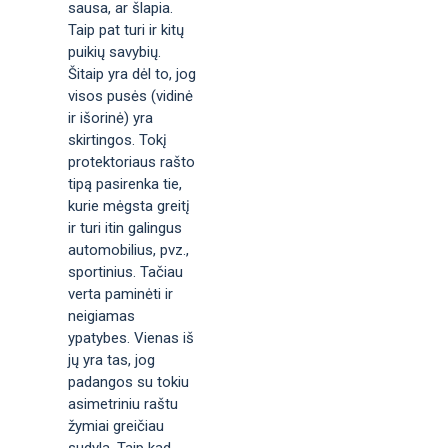
sausa, ar šlapia.
Taip pat turi ir kitų
puikių savybių.
Šitaip yra dėl to, jog
visos pusės (vidinė
ir išorinė) yra
skirtingos. Tokį
protektoriaus rašto
tipą pasirenka tie,
kurie mėgsta greitį
ir turi itin galingus
automobilius, pvz.,
sportinius. Tačiau
verta paminėti ir
neigiamas
ypatybes. Vienas iš
jų yra tas, jog
padangos su tokiu
asimetriniu raštu
žymiai greičiau
sudyla. Taip kad