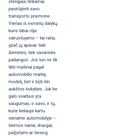
stengiasi tinkamai
pasirūpinti savo
transporto priemone.
Vienas iš esminių dalykų,
kuris labai rūpi
vairuotojams – tai ratai,
ypač jų apavai: tiek
žieminės, tiek vasarinės
padangos. Jos turi ne tik
tikti mašinai pagal
automobilio markę,
modelį, bet ir būti itin
aukštos kokybės. Juk be
galo svarbus yra
saugumas, ir savo, ir tų,
kurie keliauja kartu
viename automobilyje –
šeimos nariai, draugai,
pažįstami ar tiesiog