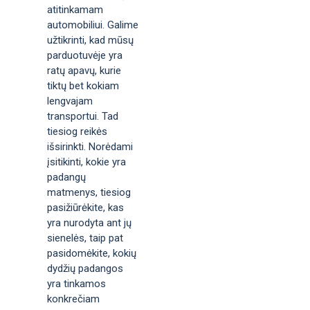
atitinkamam
automobiliui. Galime
užtikrinti, kad mūsų
parduotuvėje yra
ratų apavų, kurie
tiktų bet kokiam
lengvajam
transportui. Tad
tiesiog reikės
išsirinkti. Norėdami
įsitikinti, kokie yra
padangų
matmenys, tiesiog
pasižiūrėkite, kas
yra nurodyta ant jų
sienelės, taip pat
pasidomėkite, kokių
dydžių padangos
yra tinkamos
konkrečiam