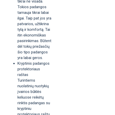
tikrai ne visada.
Tokios padangos
tarnauja tikrai labai
ilgai. Taip pat jos yra
patvarios, užtikrina
tylą ir komfortą. Tai
itin ekonomiškas
pasirinkimas. Būtent
dėl tokių priežasčių
šio tipo padangos
yra labai geros.
Kryptinis padangos
protektoriaus
raštas
Turintiems
nuolatinių nuotykių
įvairios būklės
keliuose reikėtų
rinktis padangas su
kryptiniu
protektoriaus raštu.