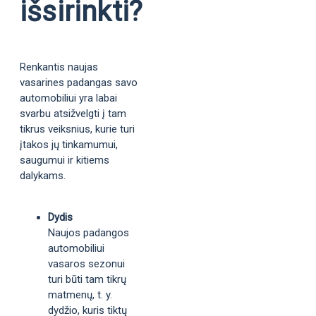
išsirinkti?
Renkantis naujas
vasarines padangas savo
automobiliui yra labai
svarbu atsižvelgti į tam
tikrus veiksnius, kurie turi
įtakos jų tinkamumui,
saugumui ir kitiems
dalykams.
Dydis
Naujos padangos
automobiliui
vasaros sezonui
turi būti tam tikrų
matmenų, t. y.
dydžio, kuris tiktų