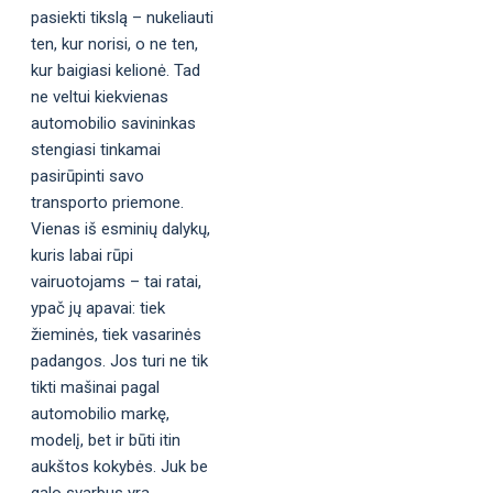
pasiekti tikslą – nukeliauti
ten, kur norisi, o ne ten,
kur baigiasi kelionė. Tad
ne veltui kiekvienas
automobilio savininkas
stengiasi tinkamai
pasirūpinti savo
transporto priemone.
Vienas iš esminių dalykų,
kuris labai rūpi
vairuotojams – tai ratai,
ypač jų apavai: tiek
žieminės, tiek vasarinės
padangos. Jos turi ne tik
tikti mašinai pagal
automobilio markę,
modelį, bet ir būti itin
aukštos kokybės. Juk be