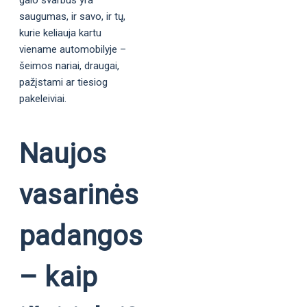
galo svarbus yra
saugumas, ir savo, ir tų,
kurie keliauja kartu
viename automobilyje –
šeimos nariai, draugai,
pažįstami ar tiesiog
pakeleiviai.
Naujos
vasarinės
padangos
– kaip