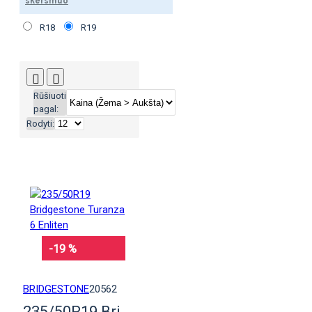
skersmuo
R18
R19
Rūšiuoti
pagal:
Rodyti:
-19 %
BRIDGESTONE
20562
235/50R19 Bridgestone Turanza 6 Enliten