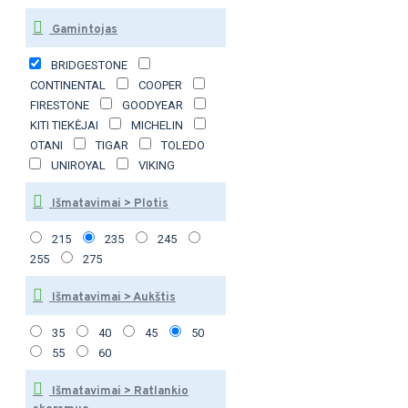
Gamintojas
BRIDGESTONE
CONTINENTAL
COOPER
FIRESTONE
GOODYEAR
KITI TIEKĖJAI
MICHELIN
OTANI
TIGAR
TOLEDO
UNIROYAL
VIKING
Išmatavimai > Plotis
215
235
245
255
275
Išmatavimai > Aukštis
35
40
45
50
55
60
Išmatavimai > Ratlankio