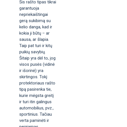
Šis rašto tipas tikrai
garantuoja
nepriekaištingai
gerą sukibimą su
kelio danga, kad ir
kokia ji būtų – ar
sausa, ar šlapia.
Taip pat turi ir kitų
puikių savybių.
Šitaip yra dėl to, jog
visos pusės (vidinė
ir išorinė) yra
skirtingos. Tokį
protektoriaus rašto
tipą pasirenka tie,
kurie mėgsta greitį
ir turi itin galingus
automobilius, pvz.,
sportinius. Tačiau
verta paminėti ir
neigiamas