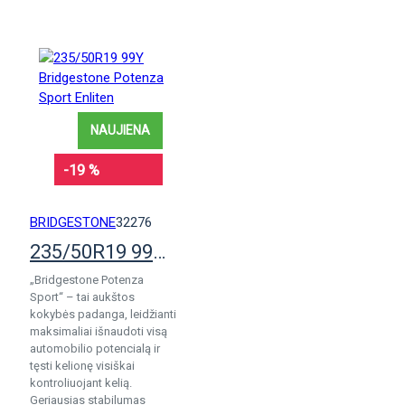
NAUJIENA
-19 %
BRIDGESTONE
32276
235/50R19 99Y Bridgestone Potenza Sport Enliten
„Bridgestone Potenza
Sport“ – tai aukštos
kokybės padanga, leidžianti
maksimaliai išnaudoti visą
automobilio potencialą ir
tęsti kelionę visiškai
kontroliuojant kelią.
Geriausias stabilumas