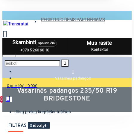
REGISTRUOTIEMS PARTNERIAMS
Skambinti
Mus rasite
spausti čia
Menu
Kontaktai
+370 5 260 90 10
Vasarinės padangos
0 prekė(s) - 0.00€
Vasarinės padangos 235/50 R19
BRIDGESTONE
0
Jūsų prekių krepšelis tuščias
FILTRAS
išvalyti