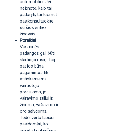
automobiliui. Jei
nežinote, kaip tai
padaryti, tai tuomet
pasikonsultuokite
su šios srities
žinovais.
Poreikiai
Vasarinės
padangos gali būti
skirtingų rūšių. Taip
pat jos būna
pagamintos tik
atitinkamiems
vairuotojo
poreikiams, jo
vairavimo stiliui ir,
žinoma, važiavimo ir
oro sąlygoms.
Todėl verta labiau
pasidomėti, ko
reikėtų konkrečiam