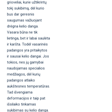
grioveliai, kurie užtikrintų
tokį sukibimą, dėl kurio
bus dar geresnis
saugumas važiuojant
drėgna kelio danga.
Vasara būna ne tik
lietinga, bet ir labai saulėta
ir karšta. Todėl vasarinės
padangos yra pritaikytos
ir sausai kelio dangai. Jos
tokios, nes jų gamybai
naudojamas specialios
medžiagos, dėl kurių
padangos atlaiko
aukštesnes temperatūras.
Tad išvengiama
deformacijos ir taip pat
išsilaiko tinkamas
sukibimas su kelio danga.