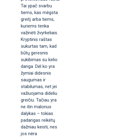
Tai ypač svarbu
tiems, kas mėgsta
greitį arba tiems,
kuriems tenka
važinėti žvyrkeliais.
Kryptinis raštas
sukurtas tam, kad
būtų geresnis
sukibimas su kelio
danga. Dėl ko yra
žymiai didesnis
saugumas ir
stabilumas, net jei
važiuojama dideliu
greičiu. Tačiau yra
ne itin malonus
dalykas – tokias
padangas reikėtų
dažniau keisti, nes
jos nėra