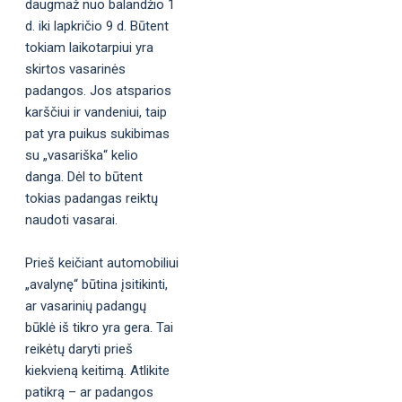
daugmaž nuo balandžio 1
d. iki lapkričio 9 d. Būtent
tokiam laikotarpiui yra
skirtos vasarinės
padangos. Jos atsparios
karščiui ir vandeniui, taip
pat yra puikus sukibimas
su „vasariška“ kelio
danga. Dėl to būtent
tokias padangas reiktų
naudoti vasarai.
Prieš keičiant automobiliui
„avalynę“ būtina įsitikinti,
ar vasarinių padangų
būklė iš tikro yra gera. Tai
reikėtų daryti prieš
kiekvieną keitimą. Atlikite
patikrą – ar padangos