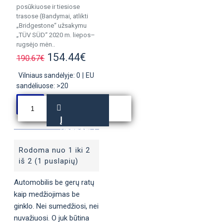
posūkiuose ir tiesiose
trasose (Bandymai, atlikti
„Bridgestone“ užsakymu
„TÜV SÜD“ 2020 m. liepos–
rugsėjo mėn..
154.44€
190.67€
Vilniaus sandėlyje: 0
|
EU
sandėliuose: >20
Į
KREPŠELĮ
Rodoma nuo 1 iki 2
iš 2 (1 puslapių)
Automobilis be gerų ratų
kaip medžiojimas be
ginklo. Nei sumedžiosi, nei
nuvažiuosi. O juk būtina