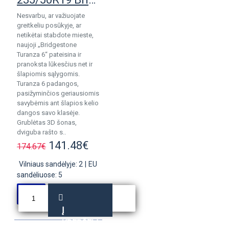
Nesvarbu, ar važiuojate
greitkeliu posūkyje, ar
netikėtai stabdote mieste,
naujoji „Bridgestone
Turanza 6“ pateisina ir
pranoksta lūkesčius net ir
šlapiomis sąlygomis.
Turanza 6 padangos,
pasižyminčios geriausiomis
savybėmis ant šlapios kelio
dangos savo klasėje.
Grublėtas 3D šonas,
dviguba rašto s..
141.48€
174.67€
Vilniaus sandėlyje: 2
|
EU
sandėliuose: 5
Į
KREPŠELĮ