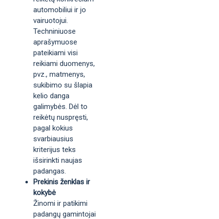
automobiliui ir jo
vairuotojui.
Techniniuose
aprašymuose
pateikiami visi
reikiami duomenys,
pvz., matmenys,
sukibimo su šlapia
kelio danga
galimybės. Dėl to
reikėtų nuspręsti,
pagal kokius
svarbiausius
kriterijus teks
išsirinkti naujas
padangas.
Prekinis ženklas ir
kokybė
Žinomi ir patikimi
padangų gamintojai