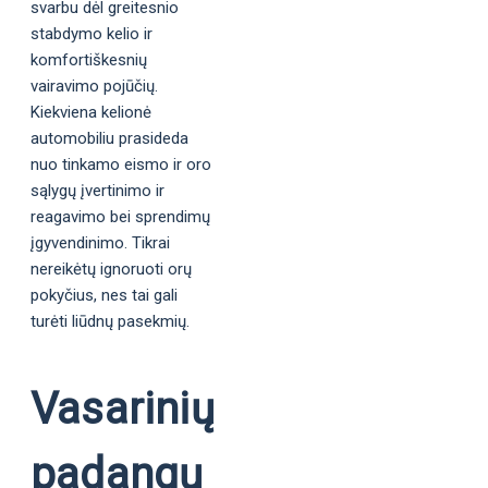
svarbu dėl greitesnio
stabdymo kelio ir
komfortiškesnių
vairavimo pojūčių.
Kiekviena kelionė
automobiliu prasideda
nuo tinkamo eismo ir oro
sąlygų įvertinimo ir
reagavimo bei sprendimų
įgyvendinimo. Tikrai
nereikėtų ignoruoti orų
pokyčius, nes tai gali
turėti liūdnų pasekmių.
Vasarinių
padangų