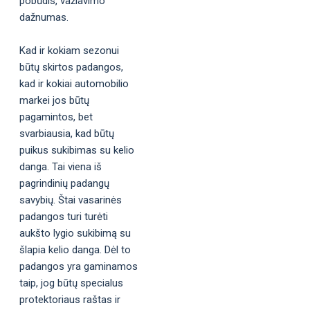
pobūdis, važiavimo
dažnumas.
Kad ir kokiam sezonui
būtų skirtos padangos,
kad ir kokiai automobilio
markei jos būtų
pagamintos, bet
svarbiausia, kad būtų
puikus sukibimas su kelio
danga. Tai viena iš
pagrindinių padangų
savybių. Štai vasarinės
padangos turi turėti
aukšto lygio sukibimą su
šlapia kelio danga. Dėl to
padangos yra gaminamos
taip, jog būtų specialus
protektoriaus raštas ir