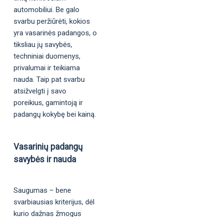
automobiliui. Be galo
svarbu peržiūrėti, kokios
yra vasarinės padangos, o
tiksliau jų savybės,
techniniai duomenys,
privalumai ir teikiama
nauda. Taip pat svarbu
atsižvelgti į savo
poreikius, gamintoją ir
padangų kokybę bei kainą.
Vasarinių padangų
savybės ir nauda
Saugumas – bene
svarbiausias kriterijus, dėl
kurio dažnas žmogus