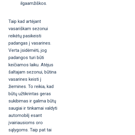
ilgaamžiškos.
Taip kad artėjant
vasariškam sezonui
reikėtų pasikeisti
padangas į vasarines.
Verta įsidėmėti, jog
padangos turi būti
keičiamos laiku. Atėjus
šaltajam sezonui, būtina
vasarines keisti į
žiemines. To reikia, kad
būtų užtikrintas geras
sukibimas ir galima būtų
saugiai ir tinkamai valdyti
automobilį esant
įvairiausioms oro
sąlygoms. Taip pat tai