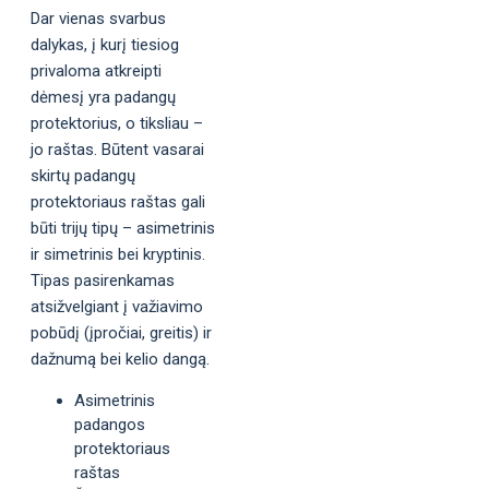
Dar vienas svarbus
dalykas, į kurį tiesiog
privaloma atkreipti
dėmesį yra padangų
protektorius, o tiksliau –
jo raštas. Būtent vasarai
skirtų padangų
protektoriaus raštas gali
būti trijų tipų – asimetrinis
ir simetrinis bei kryptinis.
Tipas pasirenkamas
atsižvelgiant į važiavimo
pobūdį (įpročiai, greitis) ir
dažnumą bei kelio dangą.
Asimetrinis
padangos
protektoriaus
raštas