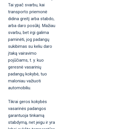
Tai ypač svarbu, kai
transporto priemonė
didina greitį arba stabdo,
arba daro posūkį. Mažiau
svarbu, bet irgi galima
paminėti, jog padangų
sukibimas su keliu daro
įtaką vairavimo
pojūčiams, t. y. kuo
geresnė vasarinių
padangų kokybė, tuo
maloniau važiuoti
automobiliu.
Tikrai geros kokybės
vasarinės padangos
garantuoja tinkamą
stabdymą, net jeigu ir yra