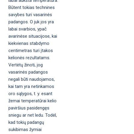
labai aukšta temperatūra.
Būtent tokias technines
savybes turi vasarinės
padangos. O juk jos yra
labai svarbios, ypač
avarinėse situacijose, kai
kiekvienas stabdymo
centimetras turi įtakos
kelionės rezultatams.
Vertėtų žinoti, jog
vasarinės padangos
negali būti naudojamos,
kai tam yra netinkamos
oro sąlygos, t. y. esant
žemai temperatūrai kelio
paviršius pasidengęs
sniegu ar net ledu. Todėl,
kad tokių padangų
sukibimas žymiai