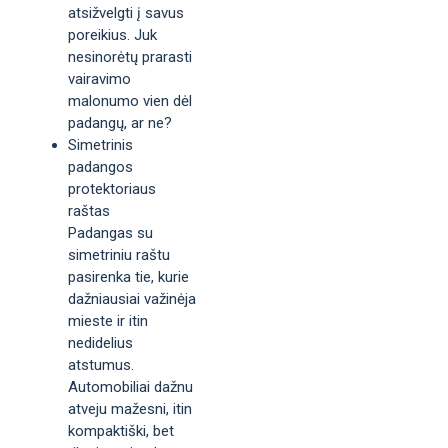
atsižvelgti į savus
poreikius. Juk
nesinorėtų prarasti
vairavimo
malonumo vien dėl
padangų, ar ne?
Simetrinis
padangos
protektoriaus
raštas
Padangas su
simetriniu raštu
pasirenka tie, kurie
dažniausiai važinėja
mieste ir itin
nedidelius
atstumus.
Automobiliai dažnu
atveju mažesni, itin
kompaktiški, bet