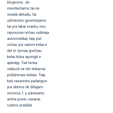
blogesnis. Jei
miestiečiams tai ne
visada aktualu, tai
užmiesčio gyventojams
tai yra labai svarbu, nes
rajonuose rečiau važinėja
automobiliai, taip pat
rečiau yra valomi keliai ir
dėl to žymiai greičiau
keliai būna apsnigti ir
aplediję. Tad tenka
važiuoti ne itin tinkamai
prižiūrimais keliais. Taip
kad vasarinės padangos
yra skirtos tik šiltajam
sezonui, t. y. pavasario
antrai pusei, vasarai,
rudens pradžiai.