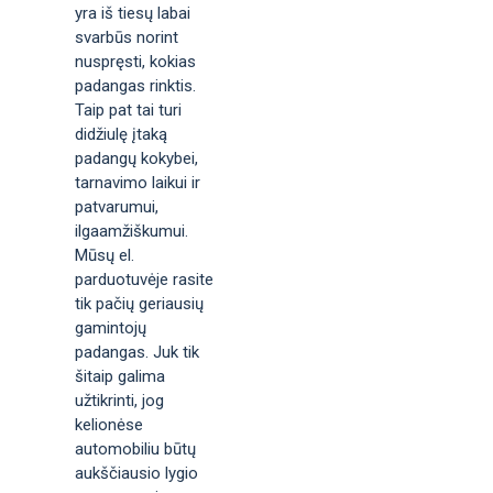
yra iš tiesų labai
svarbūs norint
nuspręsti, kokias
padangas rinktis.
Taip pat tai turi
didžiulę įtaką
padangų kokybei,
tarnavimo laikui ir
patvarumui,
ilgaamžiškumui.
Mūsų el.
parduotuvėje rasite
tik pačių geriausių
gamintojų
padangas. Juk tik
šitaip galima
užtikrinti, jog
kelionėse
automobiliu būtų
aukščiausio lygio