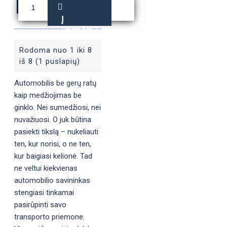
Į
KREPŠELĮ
Rodoma nuo 1 iki 8
iš 8 (1 puslapių)
Automobilis be gerų ratų
kaip medžiojimas be
ginklo. Nei sumedžiosi, nei
nuvažiuosi. O juk būtina
pasiekti tikslą – nukeliauti
ten, kur norisi, o ne ten,
kur baigiasi kelionė. Tad
ne veltui kiekvienas
automobilio savininkas
stengiasi tinkamai
pasirūpinti savo
transporto priemone.