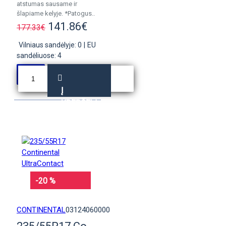
atstumas sausame ir
šlapiame kelyje. *Patogus..
141.86€
177.33€
Vilniaus sandėlyje: 0
|
EU
sandėliuose: 4
Į
KREPŠELĮ
-20 %
CONTINENTAL
03124060000