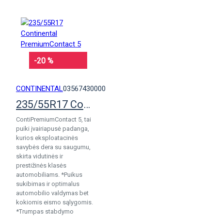
-20 %
CONTINENTAL
03567430000
235/55R17 Continental PremiumContact 5
ContiPremiumContact 5, tai
puiki įvairiapusė padanga,
kurios eksploatacinės
savybės dera su saugumu,
skirta vidutinės ir
prestižinės klasės
automobiliams. *Puikus
sukibimas ir optimalus
automobilio valdymas bet
kokiomis eismo sąlygomis.
*Trumpas stabdymo