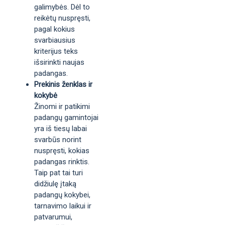
galimybės. Dėl to
reikėtų nuspręsti,
pagal kokius
svarbiausius
kriterijus teks
išsirinkti naujas
padangas.
Prekinis ženklas ir
kokybė
Žinomi ir patikimi
padangų gamintojai
yra iš tiesų labai
svarbūs norint
nuspręsti, kokias
padangas rinktis.
Taip pat tai turi
didžiulę įtaką
padangų kokybei,
tarnavimo laikui ir
patvarumui,