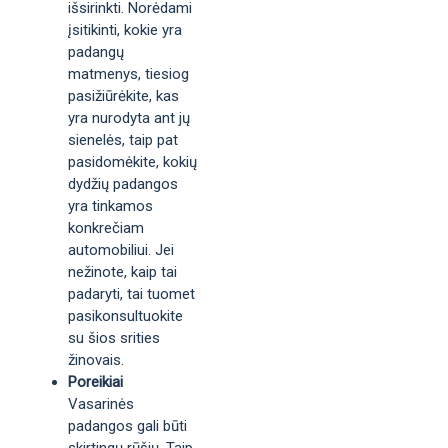
išsirinkti. Norėdami
įsitikinti, kokie yra
padangų
matmenys, tiesiog
pasižiūrėkite, kas
yra nurodyta ant jų
sienelės, taip pat
pasidomėkite, kokių
dydžių padangos
yra tinkamos
konkrečiam
automobiliui. Jei
nežinote, kaip tai
padaryti, tai tuomet
pasikonsultuokite
su šios srities
žinovais.
Poreikiai
Vasarinės
padangos gali būti