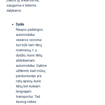
įtakos jų tinkamumui,
saugumui ir kitiems
dalykams.
Dydis
Naujos padangos
automobiliui
vasaros sezonui
turi būti tam tikrų
matmenų, t. y.
dydžio, kuris tiktų
atitinkamam
automobiliui. Galime
užtikrinti, kad mūsų
parduotuvėje yra
ratų apavų, kurie
tiktų bet kokiam
lengvajam
transportui. Tad
tiesiog reikės