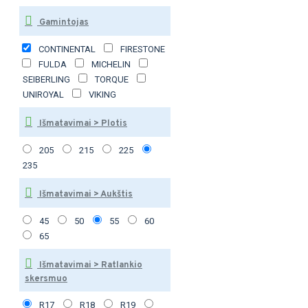
Gamintojas
CONTINENTAL
FIRESTONE
FULDA
MICHELIN
SEIBERLING
TORQUE
UNIROYAL
VIKING
Išmatavimai > Plotis
205
215
225
235
Išmatavimai > Aukštis
45
50
55
60
65
Išmatavimai > Ratlankio
skersmuo
R17
R18
R19