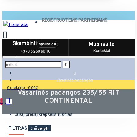
REGISTRUOTIEMS PARTNERIAMS
Skambinti
Mus rasite
spausti čia
Menu
Kontaktai
+370 5 260 90 10
Vasarinės padangos
0 prekė(s) - 0.00€
Vasarinės padangos 235/55 R17
CONTINENTAL
0
Jūsų prekių krepšelis tuščias
FILTRAS
išvalyti