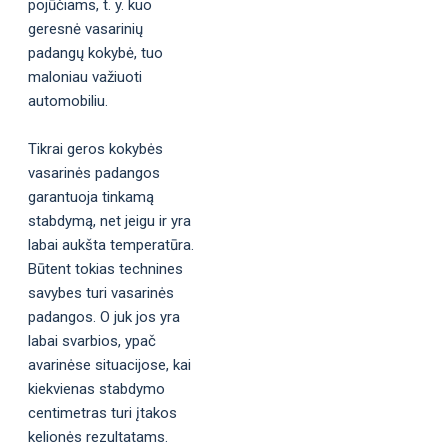
pojūčiams, t. y. kuo
geresnė vasarinių
padangų kokybė, tuo
maloniau važiuoti
automobiliu.
Tikrai geros kokybės
vasarinės padangos
garantuoja tinkamą
stabdymą, net jeigu ir yra
labai aukšta temperatūra.
Būtent tokias technines
savybes turi vasarinės
padangos. O juk jos yra
labai svarbios, ypač
avarinėse situacijose, kai
kiekvienas stabdymo
centimetras turi įtakos
kelionės rezultatams.