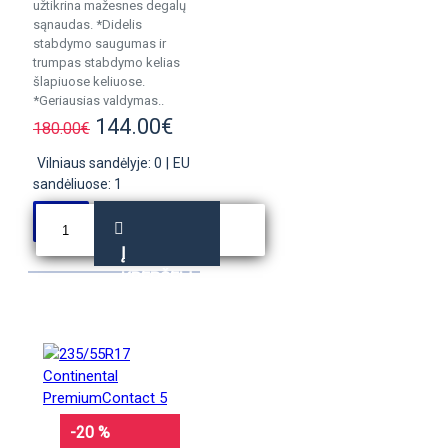
užtikrina mažesnes degalų
sąnaudas. *Didelis
stabdymo saugumas ir
trumpas stabdymo kelias
šlapiuose keliuose.
*Geriausias valdymas..
144.00€
180.00€
Vilniaus sandėlyje: 0
|
EU
sandėliuose: 1
Į
KREPŠELĮ
-20 %