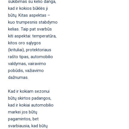
sukibimas su kelio danga,
kad ir kokios būklės ji
būtų. Kitas aspektas –
kuo trumpesnis stabdymo
kelias. Taip pat svarbūs
kiti aspektai: temperatūra,
kitos oro sąlygos
(krituliai), protektoriaus
rašto tipas, automobilio
valdymas, vairavimo
pobūdis, važiavimo
dažnumas.
Kad ir kokiam sezonui
būtų skirtos padangos,
kad ir kokiai automobilio
markei jos būtų
pagamintos, bet
svarbiausia, kad būtų