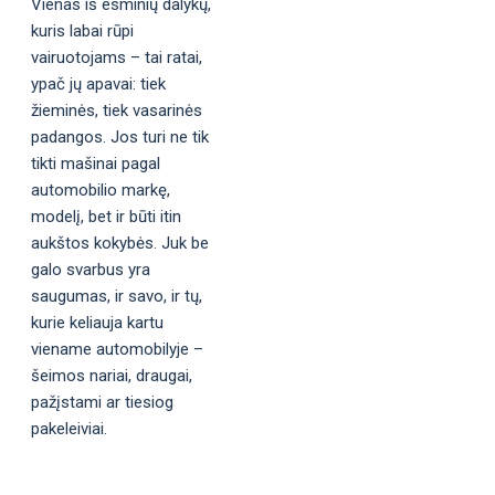
Vienas iš esminių dalykų,
kuris labai rūpi
vairuotojams – tai ratai,
ypač jų apavai: tiek
žieminės, tiek vasarinės
padangos. Jos turi ne tik
tikti mašinai pagal
automobilio markę,
modelį, bet ir būti itin
aukštos kokybės. Juk be
galo svarbus yra
saugumas, ir savo, ir tų,
kurie keliauja kartu
viename automobilyje –
šeimos nariai, draugai,
pažįstami ar tiesiog
pakeleiviai.