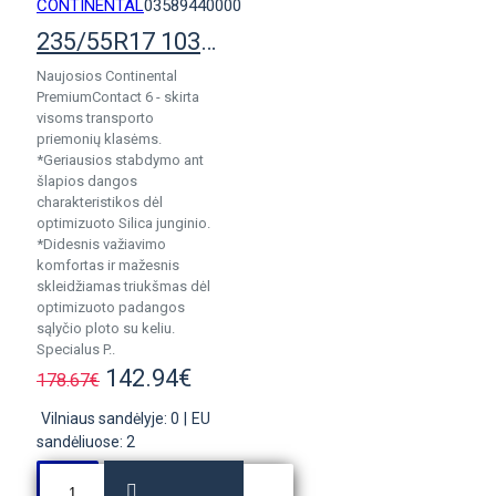
CONTINENTAL
03589440000
235/55R17 103W ContiPremiumContact 6
Naujosios Continental
PremiumContact 6 - skirta
visoms transporto
priemonių klasėms.
*Geriausios stabdymo ant
šlapios dangos
charakteristikos dėl
optimizuoto Silica junginio.
*Didesnis važiavimo
komfortas ir mažesnis
skleidžiamas triukšmas dėl
optimizuoto padangos
sąlyčio ploto su keliu.
Specialus P..
142.94€
178.67€
Vilniaus sandėlyje: 0
|
EU
sandėliuose: 2