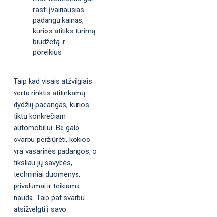
rasti įvairiausias
padangų kainas,
kurios atitiks turimą
biudžetą ir
poreikius.
Taip kad visais atžvilgiais
verta rinktis atitinkamų
dydžių padangas, kurios
tiktų konkrečiam
automobiliui. Be galo
svarbu peržiūrėti, kokios
yra vasarinės padangos, o
tiksliau jų savybės,
techniniai duomenys,
privalumai ir teikiama
nauda. Taip pat svarbu
atsižvelgti į savo