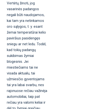
Vertėtų žinoti, jog
vasarinės padangos
negali būti naudojamos,
kai tam yra netinkamos
oro sąlygos, t. y. esant
žemai temperatūrai kelio
paviršius pasidengęs
sniegu ar net ledu. Todėl,
kad tokių padangų
sukibimas žymiai
blogesnis. Jei
miestiečiams tai ne
visada aktualu, tai
užmiesčio gyventojams
tai yra labai svarbu, nes
rajonuose rečiau važinėja
automobiliai, taip pat
rečiau yra valomi keliai ir
dėl to žymiai greičiau