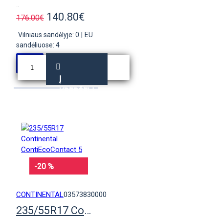
..
140.80€
176.00€
Vilniaus sandėlyje: 0
|
EU
sandėliuose: 4
Į
KREPŠELĮ
-20 %
CONTINENTAL
03573830000
235/55R17 Continental ContiEcoContact 5