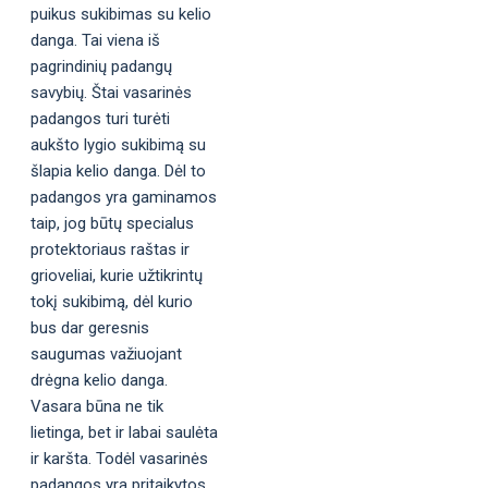
puikus sukibimas su kelio
danga. Tai viena iš
pagrindinių padangų
savybių. Štai vasarinės
padangos turi turėti
aukšto lygio sukibimą su
šlapia kelio danga. Dėl to
padangos yra gaminamos
taip, jog būtų specialus
protektoriaus raštas ir
grioveliai, kurie užtikrintų
tokį sukibimą, dėl kurio
bus dar geresnis
saugumas važiuojant
drėgna kelio danga.
Vasara būna ne tik
lietinga, bet ir labai saulėta
ir karšta. Todėl vasarinės
padangos yra pritaikytos