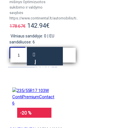
mišinys Optimizuotos
sukibimo ir valdymo
savybės
https://www.continental.lt/automobilis/ti..
142.94€
178.67€
Vilniaus sandėlyje: 0
|
EU
sandėliuose: 6
Į
KREPŠELĮ
-20 %