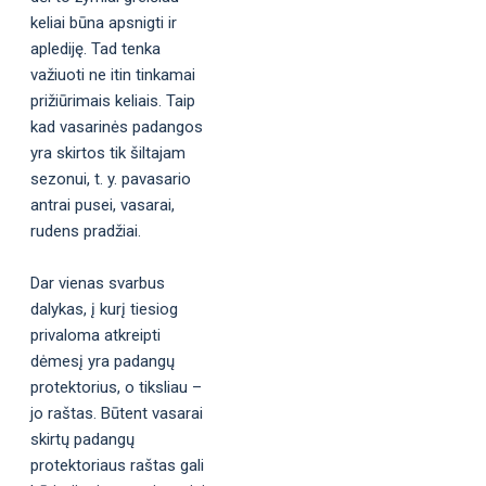
keliai būna apsnigti ir
aplediję. Tad tenka
važiuoti ne itin tinkamai
prižiūrimais keliais. Taip
kad vasarinės padangos
yra skirtos tik šiltajam
sezonui, t. y. pavasario
antrai pusei, vasarai,
rudens pradžiai.
Dar vienas svarbus
dalykas, į kurį tiesiog
privaloma atkreipti
dėmesį yra padangų
protektorius, o tiksliau –
jo raštas. Būtent vasarai
skirtų padangų
protektoriaus raštas gali