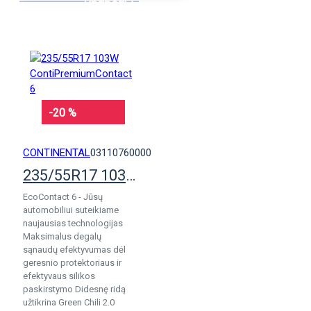
KREPŠELĮ
-20 %
CONTINENTAL
03110760000
235/55R17 103W ContiPremiumContact 6
EcoContact 6 - Jūsų
automobiliui suteikiame
naujausias technologijas
Maksimalus degalų
sąnaudų efektyvumas dėl
geresnio protektoriaus ir
efektyvaus silikos
paskirstymo Didesnę ridą
užtikrina Green Chili 2.0