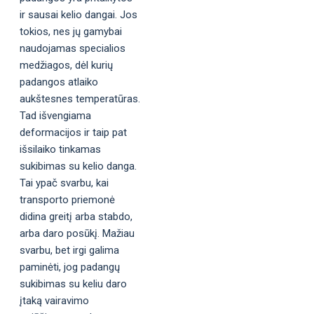
ir sausai kelio dangai. Jos
tokios, nes jų gamybai
naudojamas specialios
medžiagos, dėl kurių
padangos atlaiko
aukštesnes temperatūras.
Tad išvengiama
deformacijos ir taip pat
išsilaiko tinkamas
sukibimas su kelio danga.
Tai ypač svarbu, kai
transporto priemonė
didina greitį arba stabdo,
arba daro posūkį. Mažiau
svarbu, bet irgi galima
paminėti, jog padangų
sukibimas su keliu daro
įtaką vairavimo