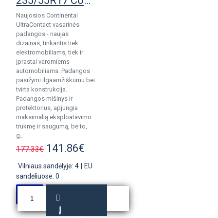
235/55R17 Continental UltraContact
Naujosios Continental
UltraContact vasarinės
padangos - naujas
dizainas, tinkantis tiek
elektromobiliams, tiek ir
įprastai varomiems
automobiliams. Padangos
pasižymi ilgaamžiškumu bei
tvirta konstrukcija.
Padangos mišinys ir
protektorius, apjungia
maksimalią eksploatavimo
trukmę ir saugumą, be to,
g..
141.86€
177.33€
Vilniaus sandėlyje: 4
|
EU
sandėliuose: 0
Į