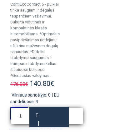
ContiEcoContact 5 - puikiai
tinka saugiam ir degalus
taupančiam važiavimui.
Sukurta vidutinės ir
kompaktinės klasės
automobiliams. *Optimalus
pasipriešinimas riedėjimui
užtikrina mažesnes degalų
sąnaudas. *Didelis
stabdymo saugumas ir
trumpas stabdymo kelias
šlapiuose keliuose.
*Geriausias valdymas..
140.80€
176.00€
Vilniaus sandėlyje: 0
|
EU
sandėliuose: 4
Į
KREPŠELĮ