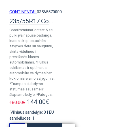
CONTINENTAL
03565570000
235/55R17 Continental PremiumContact 5
ContiPremiumContact 5, tai
puiki įvairiapusė padanga,
kurios eksploatacinės
savybės dera su saugumu,
skirta vidutinės ir
prestižinės klasės
automobiliams. *Puikus
sukibimas ir optimalus
automobilio valdymas bet
kokiomis eismo sąlygomis.
*Trumpas stabdymo
atstumas sausame ir
šlapiame kelyje. *Patogus..
144.00€
180.00€
Vilniaus sandėlyje: 0
|
EU
sandėliuose: 1