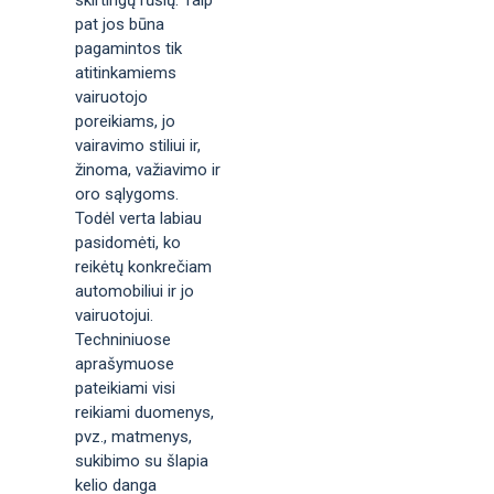
skirtingų rūšių. Taip
pat jos būna
pagamintos tik
atitinkamiems
vairuotojo
poreikiams, jo
vairavimo stiliui ir,
žinoma, važiavimo ir
oro sąlygoms.
Todėl verta labiau
pasidomėti, ko
reikėtų konkrečiam
automobiliui ir jo
vairuotojui.
Techniniuose
aprašymuose
pateikiami visi
reikiami duomenys,
pvz., matmenys,
sukibimo su šlapia
kelio danga