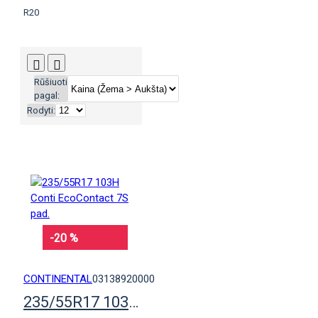
R20
Rūšiuoti
pagal:
Rodyti:
-20 %
CONTINENTAL
03138920000
235/55R17 103H Conti EcoContact 7S pad.