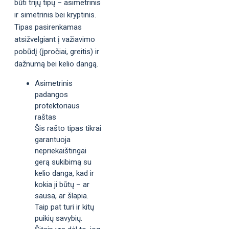
būti trijų tipų – asimetrinis
ir simetrinis bei kryptinis.
Tipas pasirenkamas
atsižvelgiant į važiavimo
pobūdį (įpročiai, greitis) ir
dažnumą bei kelio dangą.
Asimetrinis
padangos
protektoriaus
raštas
Šis rašto tipas tikrai
garantuoja
nepriekaištingai
gerą sukibimą su
kelio danga, kad ir
kokia ji būtų – ar
sausa, ar šlapia.
Taip pat turi ir kitų
puikių savybių.