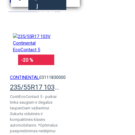
Į
KREPŠELĮ
-20 %
CONTINENTAL
03111830000
235/55R17 103V Continental EcoContact 5
ContiEcoContact 5 - puikiai
tinka saugiam ir degalus
taupančiam važiavimui.
Sukurta vidutinės ir
kompaktinės klasės
automobiliams. *Optimalus
pasipriešinimas riedėjimui