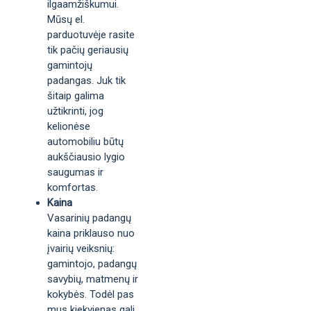
ilgaamžiškumui.
Mūsų el.
parduotuvėje rasite
tik pačių geriausių
gamintojų
padangas. Juk tik
šitaip galima
užtikrinti, jog
kelionėse
automobiliu būtų
aukščiausio lygio
saugumas ir
komfortas.
Kaina
Vasarinių padangų
kaina priklauso nuo
įvairių veiksnių:
gamintojo, padangų
savybių, matmenų ir
kokybės. Todėl pas
mus kiekvienas gali