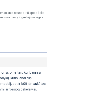
imas ants sausos ir šlapios kelio
imo momentą ir greitėjimo jėgas...
orisi, o ne ten, kur baigiasi
lykų, kuris labai rūpi
modelį, bet ir būti itin aukštos
i ar tiesiog pakeleiviai.