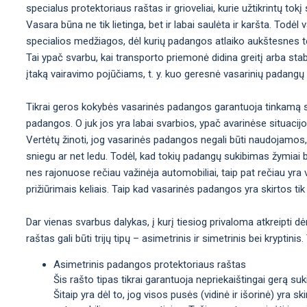
specialus protektoriaus raštas ir grioveliai, kurie užtikrintų t
Vasara būna ne tik lietinga, bet ir labai saulėta ir karšta. Tod
specialios medžiagos, dėl kurių padangos atlaiko aukštesnes t
Tai ypač svarbu, kai transporto priemonė didina greitį arba sta
įtaką vairavimo pojūčiams, t. y. kuo geresnė vasarinių padangų
Tikrai geros kokybės vasarinės padangos garantuoja tinkamą st
padangos. O juk jos yra labai svarbios, ypač avarinėse situacij
Vertėtų žinoti, jog vasarinės padangos negali būti naudojamos,
sniegu ar net ledu. Todėl, kad tokių padangų sukibimas žymiai b
nes rajonuose rečiau važinėja automobiliai, taip pat rečiau yra val
prižiūrimais keliais. Taip kad vasarinės padangos yra skirtos tik 
Dar vienas svarbus dalykas, į kurį tiesiog privaloma atkreipti d
raštas gali būti trijų tipų – asimetrinis ir simetrinis bei krypti
Asimetrinis padangos protektoriaus raštas
Šis rašto tipas tikrai garantuoja nepriekaištingai gerą sukib
Šitaip yra dėl to, jog visos pusės (vidinė ir išorinė) yra sk