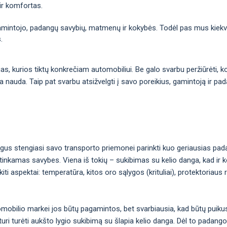
ir komfortas.
gamintojo, padangų savybių, matmenų ir kokybės. Todėl pas mus kiekvie
.
ngas, kurios tiktų konkrečiam automobiliui. Be galo svarbu peržiūrėti,
ma nauda. Taip pat svarbu atsižvelgti į savo poreikius, gamintoją ir pa
gus stengiasi savo transporto priemonei parinkti kuo geriausias pad
inkamas savybes. Viena iš tokių – sukibimas su kelio danga, kad ir ko
i aspektai: temperatūra, kitos oro sąlygos (krituliai), protektoriaus 
omobilio markei jos būtų pagamintos, bet svarbiausia, kad būtų puiku
uri turėti aukšto lygio sukibimą su šlapia kelio danga. Dėl to padan