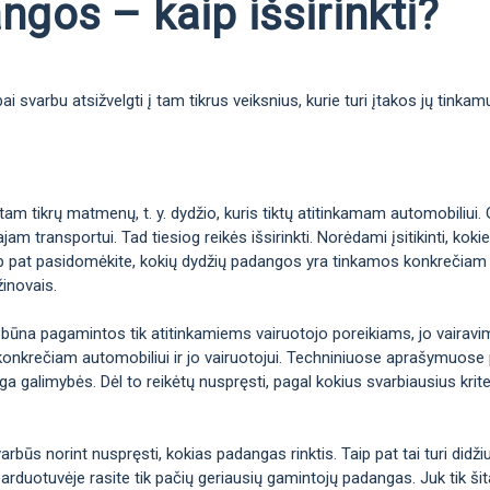
gos – kaip išsirinkti?
 svarbu atsižvelgti į tam tikrus veiksnius, kurie turi įtakos jų tinka
m tikrų matmenų, t. y. dydžio, kuris tiktų atitinkamam automobiliui. 
jam transportui. Tad tiesiog reikės išsirinkti. Norėdami įsitikinti, k
taip pat pasidomėkite, kokių dydžių padangos yra tinkamos konkrečiam 
žinovais.
 būna pagamintos tik atitinkamiems vairuotojo poreikiams, jo vairavimo 
konkrečiam automobiliui ir jo vairuotojui. Techniniuose aprašymuose p
galimybės. Dėl to reikėtų nuspręsti, pagal kokius svarbiausius kriteri
arbūs norint nuspręsti, kokias padangas rinktis. Taip pat tai turi didž
arduotuvėje rasite tik pačių geriausių gamintojų padangas. Juk tik šitai