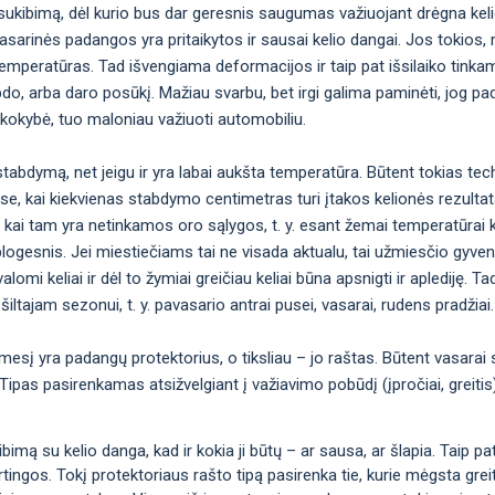
okį sukibimą, dėl kurio bus dar geresnis saugumas važiuojant drėgna kel
ėl vasarinės padangos yra pritaikytos ir sausai kelio dangai. Jos toki
emperatūras. Tad išvengiama deformacijos ir taip pat išsilaiko tinka
bdo, arba daro posūkį. Mažiau svarbu, bet irgi galima paminėti, jog p
 kokybė, tuo maloniau važiuoti automobiliu.
abdymą, net jeigu ir yra labai aukšta temperatūra. Būtent tokias tec
ose, kai kiekvienas stabdymo centimetras turi įtakos kelionės rezulta
 kai tam yra netinkamos oro sąlygos, t. y. esant žemai temperatūrai 
logesnis. Jei miestiečiams tai ne visada aktualu, tai užmiesčio gyven
omi keliai ir dėl to žymiai greičiau keliai būna apsnigti ir aplediję. Ta
šiltajam sezonui, t. y. pavasario antrai pusei, vasarai, rudens pradžiai.
ėmesį yra padangų protektorius, o tiksliau – jo raštas. Būtent vasarai
nis. Tipas pasirenkamas atsižvelgiant į važiavimo pobūdį (įpročiai, greiti
imą su kelio danga, kad ir kokia ji būtų – ar sausa, ar šlapia. Taip pat t
irtingos. Tokį protektoriaus rašto tipą pasirenka tie, kurie mėgsta greitį 