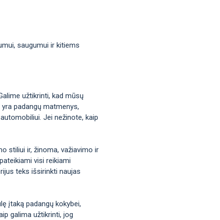
mumui, saugumui ir kitiems
Galime užtikrinti, kad mūsų
okie yra padangų matmenys,
automobiliui. Jei nežinote, kaip
stiliui ir, žinoma, važiavimo ir
ateikiami visi reikiami
jus teks išsirinkti naujas
iulę įtaką padangų kokybei,
p galima užtikrinti, jog