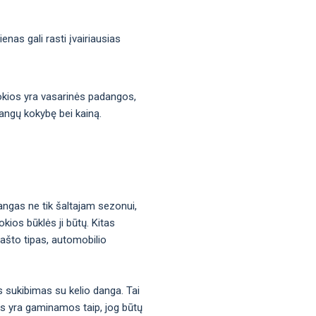
nas gali rasti įvairiausias
 kokios yra vasarinės padangos,
dangų kokybę bei kainą.
angas ne tik šaltajam sezonui,
kios būklės ji būtų. Kitas
rašto tipas, automobilio
s sukibimas su kelio danga. Tai
gos yra gaminamos taip, jog būtų