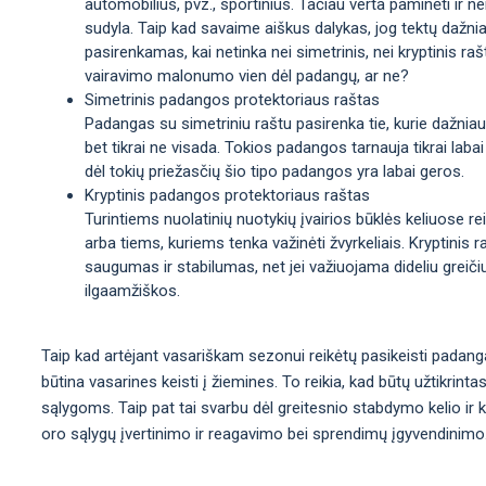
automobilius, pvz., sportinius. Tačiau verta paminėti ir n
sudyla. Taip kad savaime aiškus dalykas, jog tektų dažni
pasirenkamas, kai netinka nei simetrinis, nei kryptinis rašt
vairavimo malonumo vien dėl padangų, ar ne?
Simetrinis padangos protektoriaus raštas
Padangas su simetriniu raštu pasirenka tie, kurie dažniaus
bet tikrai ne visada. Tokios padangos tarnauja tikrai labai
dėl tokių priežasčių šio tipo padangos yra labai geros.
Kryptinis padangos protektoriaus raštas
Turintiems nuolatinių nuotykių įvairios būklės keliuose re
arba tiems, kuriems tenka važinėti žvyrkeliais. Kryptinis
saugumas ir stabilumas, net jei važiuojama dideliu greiči
ilgaamžiškos.
Taip kad artėjant vasariškam sezonui reikėtų pasikeisti padanga
būtina vasarines keisti į žiemines. To reikia, kad būtų užtikrint
sąlygoms. Taip pat tai svarbu dėl greitesnio stabdymo kelio ir
oro sąlygų įvertinimo ir reagavimo bei sprendimų įgyvendinimo. T