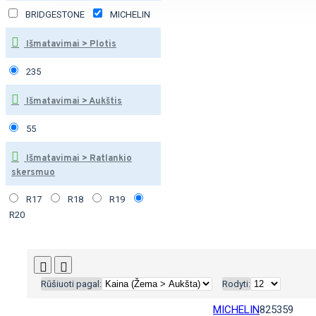
BRIDGESTONE
MICHELIN
Išmatavimai > Plotis
235
Išmatavimai > Aukštis
55
Išmatavimai > Ratlankio
skersmuo
R17
R18
R19
R20
Rūšiuoti pagal:
Rodyti:
MICHELIN
825359