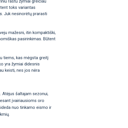
iniu raštu žymiai greičiau
tent toks variantas
us. Juk nesinorėtų prarasti
veju mažesni, itin kompaktiški,
ekonomiškas pasirinkimas. Būtent
bu tiems, kas mėgsta greitį
ko yra žymiai didesnis
u keisti, nes jos nėra
u. Atėjus šaltajam sezonui,
į esant įvairiausioms oro
asideda nuo tinkamo eismo ir
ekmių.