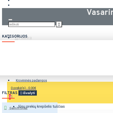
KROVININĖS PADANGOS
Vasari
KATEGORIJOS
Paskyra
Vasarinės padangos
Žieminės padangos
Universalios padangos
Krovininės padangos
0 prekė(s) - 0.00€
FILTRAS
išvalyti
0
Jūsų prekių krepšelis tuščias
Gamintojas