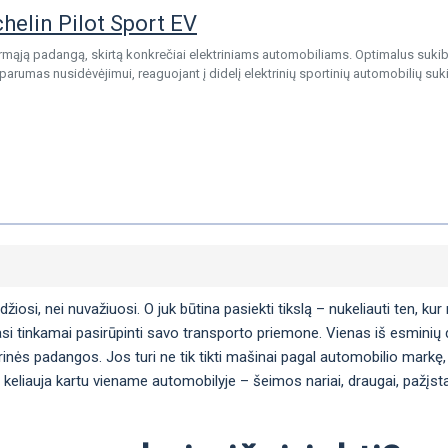
elin Pilot Sport EV
irmąją padangą, skirtą konkrečiai elektriniams automobiliams. Optimalus sukib
rumas nusidėvėjimui, reaguojant į didelį elektrinių sportinių automobilių suk
si, nei nuvažiuosi. O juk būtina pasiekti tikslą – nukeliauti ten, kur n
si tinkamai pasirūpinti savo transporto priemone. Vienas iš esminių da
arinės padangos. Jos turi ne tik tikti mašinai pagal automobilio markę, 
 keliauja kartu viename automobilyje – šeimos nariai, draugai, pažįstam