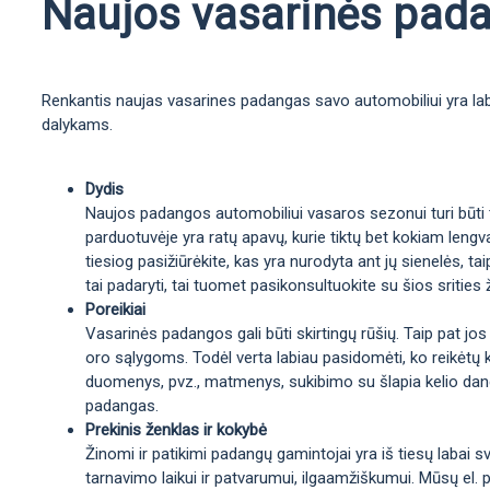
Naujos vasarinės padan
Renkantis naujas vasarines padangas savo automobiliui yra labai
dalykams.
Dydis
Naujos padangos automobiliui vasaros sezonui turi būti ta
parduotuvėje yra ratų apavų, kurie tiktų bet kokiam lengva
tiesiog pasižiūrėkite, kas yra nurodyta ant jų sienelės, 
tai padaryti, tai tuomet pasikonsultuokite su šios srities 
Poreikiai
Vasarinės padangos gali būti skirtingų rūšių. Taip pat jos
oro sąlygoms. Todėl verta labiau pasidomėti, ko reikėtų 
duomenys, pvz., matmenys, sukibimo su šlapia kelio danga 
padangas.
Prekinis ženklas ir kokybė
Žinomi ir patikimi padangų gamintojai yra iš tiesų labai sv
tarnavimo laikui ir patvarumui, ilgaamžiškumui. Mūsų el. p