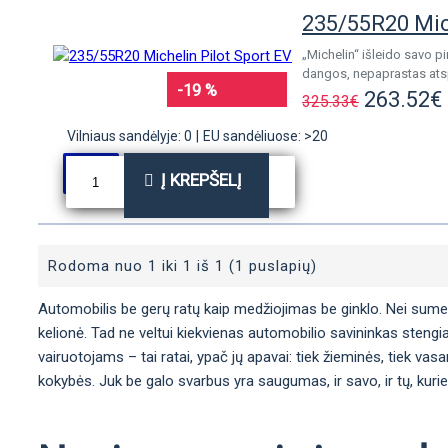
235/55R20 Mich
„Michelin“ išleido savo p
dangos, nepaprastas atspa
-19 %
263.52€
325.33€
Vilniaus sandėlyje: 0
|
EU sandėliuose: >20
Į KREPŠELĮ
Rodoma nuo 1 iki 1 iš 1 (1 puslapių)
Automobilis be gerų ratų kaip medžiojimas be ginklo. Nei sumedžio
kelionė. Tad ne veltui kiekvienas automobilio savininkas stengia
vairuotojams – tai ratai, ypač jų apavai: tiek žieminės, tiek vas
kokybės. Juk be galo svarbus yra saugumas, ir savo, ir tų, kurie