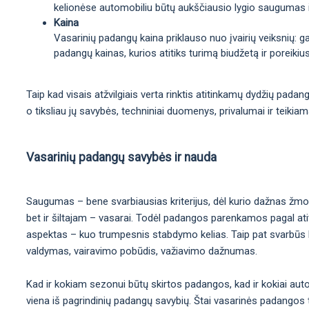
kelionėse automobiliu būtų aukščiausio lygio saugumas 
Kaina
Vasarinių padangų kaina priklauso nuo įvairių veiksnių: 
padangų kainas, kurios atitiks turimą biudžetą ir poreikius
Taip kad visais atžvilgiais verta rinktis atitinkamų dydžių pada
o tiksliau jų savybės, techniniai duomenys, privalumai ir teikia
Vasarinių padangų savybės ir nauda
Saugumas – bene svarbiausias kriterijus, dėl kurio dažnas žmo
bet ir šiltajam – vasarai. Todėl padangos parenkamos pagal atit
aspektas – kuo trumpesnis stabdymo kelias. Taip pat svarbūs kit
valdymas, vairavimo pobūdis, važiavimo dažnumas.
Kad ir kokiam sezonui būtų skirtos padangos, kad ir kokiai aut
viena iš pagrindinių padangų savybių. Štai vasarinės padangos t