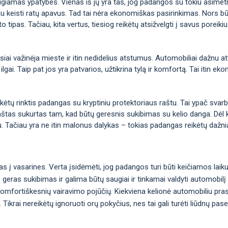
eigiamas ypatybes. Vienas iš jų yra tas, jog padangos su tokiu asimetr
au keisti ratų apavus. Tad tai nėra ekonomiškas pasirinkimas. Nors bū
o tipas. Tačiau, kita vertus, tiesiog reikėtų atsižvelgti į savus poreiki
iai važinėja mieste ir itin nedidelius atstumus. Automobiliai dažnu at
 ilgai. Taip pat jos yra patvarios, užtikrina tylą ir komfortą. Tai itin 
ikėtų rinktis padangas su kryptiniu protektoriaus raštu. Tai ypač svar
 raštas sukurtas tam, kad būtų geresnis sukibimas su kelio danga. Dėl 
u. Tačiau yra ne itin malonus dalykas – tokias padangas reikėtų dažnia
s į vasarines. Verta įsidėmėti, jog padangos turi būti keičiamos laik
as geras sukibimas ir galima būtų saugiai ir tinkamai valdyti automobil
 komfortiškesnių vairavimo pojūčių. Kiekviena kelionė automobiliu pr
ikrai nereikėtų ignoruoti orų pokyčius, nes tai gali turėti liūdnų pas