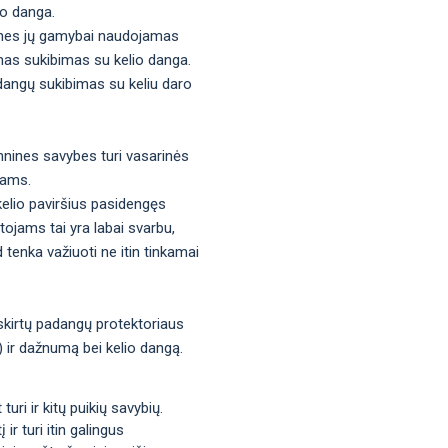
io danga.
os, nes jų gamybai naudojamas
mas sukibimas su kelio danga.
adangų sukibimas su keliu daro
hnines savybes turi vasarinės
tams.
kelio paviršius pasidengęs
tojams tai yra labai svarbu,
d tenka važiuoti ne itin tinkamai
 skirtų padangų protektoriaus
s) ir dažnumą bei kelio dangą.
uri ir kitų puikių savybių.
ir turi itin galingus