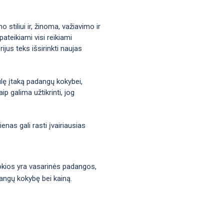
stiliui ir, žinoma, važiavimo ir
ateikiami visi reikiami
jus teks išsirinkti naujas
iulę įtaką padangų kokybei,
p galima užtikrinti, jog
nas gali rasti įvairiausias
 kokios yra vasarinės padangos,
dangų kokybę bei kainą.