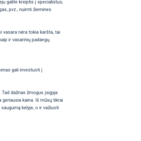
u galite kreiptis į specialistus,
ngas, pvz., nuimti žiemines
 vasara nėra tokia karšta, tai
kaip ir vasarinių padangų.
enas gali investuoti į
a. Tad dažnas žmogus įsigyja
 geriausia kaina. Iš mūsų tikrai
 saugumą kelyje, o ir važiuoti