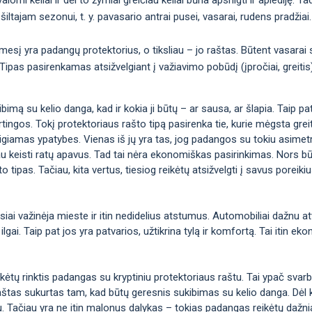
šiltajam sezonui, t. y. pavasario antrai pusei, vasarai, rudens pradžiai.
ėmesį yra padangų protektorius, o tiksliau – jo raštas. Būtent vasarai
nis. Tipas pasirenkamas atsižvelgiant į važiavimo pobūdį (įpročiai, greiti
imą su kelio danga, kad ir kokia ji būtų – ar sausa, ar šlapia. Taip pat t
irtingos. Tokį protektoriaus rašto tipą pasirenka tie, kurie mėgsta greitį 
eigiamas ypatybes. Vienas iš jų yra tas, jog padangos su tokiu asimetr
au keisti ratų apavus. Tad tai nėra ekonomiškas pasirinkimas. Nors bū
o tipas. Tačiau, kita vertus, tiesiog reikėtų atsižvelgti į savus poreiki
iai važinėja mieste ir itin nedidelius atstumus. Automobiliai dažnu at
 ilgai. Taip pat jos yra patvarios, užtikrina tylą ir komfortą. Tai itin 
ikėtų rinktis padangas su kryptiniu protektoriaus raštu. Tai ypač svar
 raštas sukurtas tam, kad būtų geresnis sukibimas su kelio danga. Dėl 
u. Tačiau yra ne itin malonus dalykas – tokias padangas reikėtų dažnia