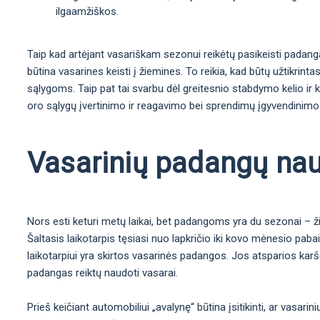
ilgaamžiškos.
Taip kad artėjant vasariškam sezonui reikėtų pasikeisti padanga
būtina vasarines keisti į žiemines. To reikia, kad būtų užtikrint
sąlygoms. Taip pat tai svarbu dėl greitesnio stabdymo kelio ir
oro sąlygų įvertinimo ir reagavimo bei sprendimų įgyvendinimo. T
Vasarinių padangų na
Nors esti keturi metų laikai, bet padangoms yra du sezonai – 
Šaltasis laikotarpis tęsiasi nuo lapkričio iki kovo mėnesio paba
laikotarpiui yra skirtos vasarinės padangos. Jos atsparios karšč
padangas reiktų naudoti vasarai.
Prieš keičiant automobiliui „avalynę“ būtina įsitikinti, ar vasarini