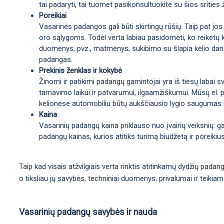
tai padaryti, tai tuomet pasikonsultuokite su šios srities 
Poreikiai
Vasarinės padangos gali būti skirtingų rūšių. Taip pat jos
oro sąlygoms. Todėl verta labiau pasidomėti, ko reikėtų 
duomenys, pvz., matmenys, sukibimo su šlapia kelio danga 
padangas.
Prekinis ženklas ir kokybė
Žinomi ir patikimi padangų gamintojai yra iš tiesų labai sv
tarnavimo laikui ir patvarumui, ilgaamžiškumui. Mūsų el. p
kelionėse automobiliu būtų aukščiausio lygio saugumas 
Kaina
Vasarinių padangų kaina priklauso nuo įvairių veiksnių: 
padangų kainas, kurios atitiks turimą biudžetą ir poreikius
Taip kad visais atžvilgiais verta rinktis atitinkamų dydžių pada
o tiksliau jų savybės, techniniai duomenys, privalumai ir teikia
Vasarinių padangų savybės ir nauda