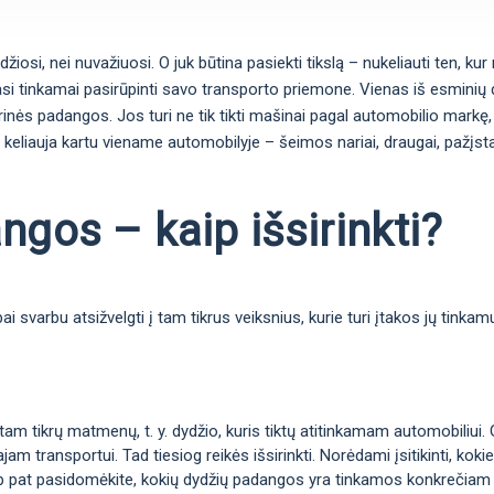
si, nei nuvažiuosi. O juk būtina pasiekti tikslą – nukeliauti ten, kur n
si tinkamai pasirūpinti savo transporto priemone. Vienas iš esminių da
arinės padangos. Jos turi ne tik tikti mašinai pagal automobilio markę, 
 keliauja kartu viename automobilyje – šeimos nariai, draugai, pažįstam
gos – kaip išsirinkti?
 svarbu atsižvelgti į tam tikrus veiksnius, kurie turi įtakos jų tinka
m tikrų matmenų, t. y. dydžio, kuris tiktų atitinkamam automobiliui. 
jam transportui. Tad tiesiog reikės išsirinkti. Norėdami įsitikinti, k
taip pat pasidomėkite, kokių dydžių padangos yra tinkamos konkrečiam 