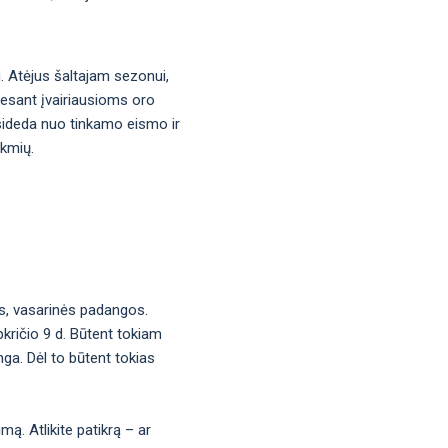
u. Atėjus šaltajam sezonui,
į esant įvairiausioms oro
asideda nuo tinkamo eismo ir
ekmių.
os, vasarinės padangos.
pkričio 9 d. Būtent tokiam
nga. Dėl to būtent tokias
imą. Atlikite patikrą – ar