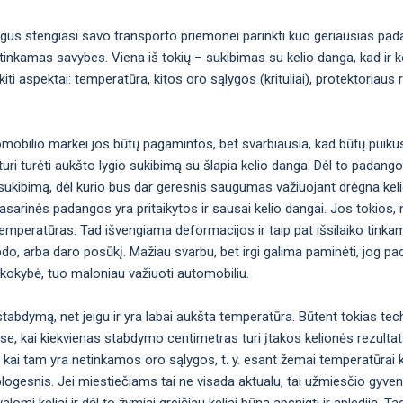
gus stengiasi savo transporto priemonei parinkti kuo geriausias pad
inkamas savybes. Viena iš tokių – sukibimas su kelio danga, kad ir ko
i aspektai: temperatūra, kitos oro sąlygos (krituliai), protektoriaus 
omobilio markei jos būtų pagamintos, bet svarbiausia, kad būtų puiku
uri turėti aukšto lygio sukibimą su šlapia kelio danga. Dėl to padan
okį sukibimą, dėl kurio bus dar geresnis saugumas važiuojant drėgna kel
ėl vasarinės padangos yra pritaikytos ir sausai kelio dangai. Jos toki
emperatūras. Tad išvengiama deformacijos ir taip pat išsilaiko tinka
bdo, arba daro posūkį. Mažiau svarbu, bet irgi galima paminėti, jog p
 kokybė, tuo maloniau važiuoti automobiliu.
abdymą, net jeigu ir yra labai aukšta temperatūra. Būtent tokias tec
ose, kai kiekvienas stabdymo centimetras turi įtakos kelionės rezulta
 kai tam yra netinkamos oro sąlygos, t. y. esant žemai temperatūrai 
logesnis. Jei miestiečiams tai ne visada aktualu, tai užmiesčio gyven
omi keliai ir dėl to žymiai greičiau keliai būna apsnigti ir aplediję. Ta