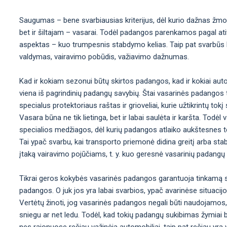
Saugumas – bene svarbiausias kriterijus, dėl kurio dažnas žmo
bet ir šiltajam – vasarai. Todėl padangos parenkamos pagal atit
aspektas – kuo trumpesnis stabdymo kelias. Taip pat svarbūs kit
valdymas, vairavimo pobūdis, važiavimo dažnumas.
Kad ir kokiam sezonui būtų skirtos padangos, kad ir kokiai aut
viena iš pagrindinių padangų savybių. Štai vasarinės padangos t
specialus protektoriaus raštas ir grioveliai, kurie užtikrintų t
Vasara būna ne tik lietinga, bet ir labai saulėta ir karšta. Tod
specialios medžiagos, dėl kurių padangos atlaiko aukštesnes t
Tai ypač svarbu, kai transporto priemonė didina greitį arba sta
įtaką vairavimo pojūčiams, t. y. kuo geresnė vasarinių padangų
Tikrai geros kokybės vasarinės padangos garantuoja tinkamą st
padangos. O juk jos yra labai svarbios, ypač avarinėse situacij
Vertėtų žinoti, jog vasarinės padangos negali būti naudojamos,
sniegu ar net ledu. Todėl, kad tokių padangų sukibimas žymiai b
nes rajonuose rečiau važinėja automobiliai, taip pat rečiau yra val