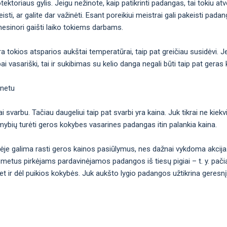
toriaus gylis. Jeigu nežinote, kaip patikrinti padangas, tai tokiu atvej
keisti, ar galite dar važinėti. Esant poreikiui meistrai gali pakeisti pada
 nesinori gaišti laiko tokiems darbams.
tokios atsparios aukštai temperatūrai, taip pat greičiau susidėvi. Jei
i vasariški, tai ir sukibimas su kelio danga negali būti taip pat geras 
rnetu
 svarbu. Tačiau daugeliui taip pat svarbi yra kaina. Juk tikrai ne kiekvi
limybių turėti geros kokybes vasarines padangas itin palankia kaina.
vėje galima rasti geros kainos pasiūlymus, nes dažnai vykdoma akcij
 metus pirkėjams pardavinėjamos padangos iš tiesų pigiai – t. y. pačia
et ir dėl puikios kokybės. Juk aukšto lygio padangos užtikrina geresnį