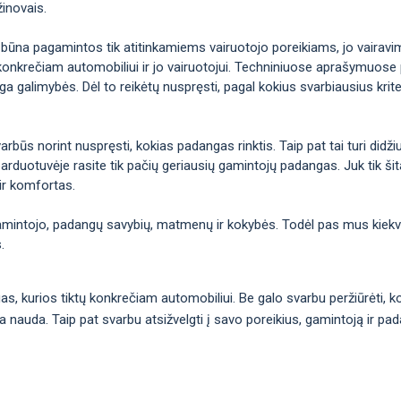
žinovais.
 būna pagamintos tik atitinkamiems vairuotojo poreikiams, jo vairavimo 
konkrečiam automobiliui ir jo vairuotojui. Techniniuose aprašymuose p
galimybės. Dėl to reikėtų nuspręsti, pagal kokius svarbiausius kriteri
arbūs norint nuspręsti, kokias padangas rinktis. Taip pat tai turi didž
arduotuvėje rasite tik pačių geriausių gamintojų padangas. Juk tik šitai
ir komfortas.
gamintojo, padangų savybių, matmenų ir kokybės. Todėl pas mus kiekvie
.
ngas, kurios tiktų konkrečiam automobiliui. Be galo svarbu peržiūrėti,
ma nauda. Taip pat svarbu atsižvelgti į savo poreikius, gamintoją ir pa