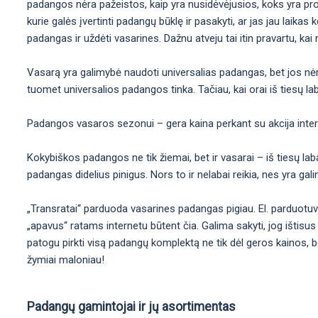
padangos nėra pažeistos, kaip yra nusidėvėjusios, koks yra protek
kurie galės įvertinti padangų būklę ir pasakyti, ar jas jau laikas 
padangas ir uždėti vasarines. Dažnu atveju tai itin pravartu, kai
Vasarą yra galimybė naudoti universalias padangas, bet jos nėra 
tuomet universalios padangos tinka. Tačiau, kai orai iš tiesų laba
Padangos vasaros sezonui – gera kaina perkant su akcija inte
Kokybiškos padangos ne tik žiemai, bet ir vasarai – iš tiesų labai
padangas didelius pinigus. Nors to ir nelabai reikia, nes yra ga
„Transratai“ parduoda vasarines padangas pigiau. El. parduotu
„apavus“ ratams internetu būtent čia. Galima sakyti, jog ištisus
patogu pirkti visą padangų komplektą ne tik dėl geros kainos, b
žymiai maloniau!
Padangų gamintojai ir jų asortimentas