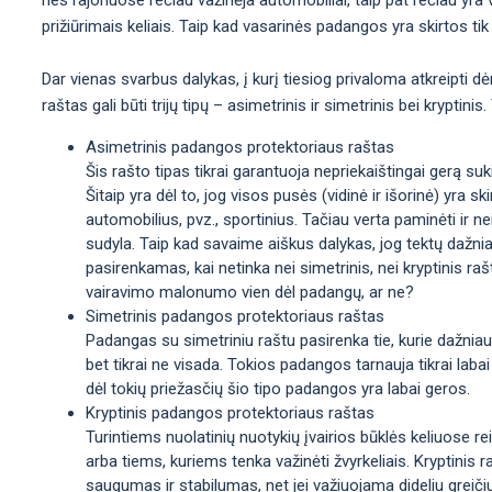
prižiūrimais keliais. Taip kad vasarinės padangos yra skirtos tik 
Dar vienas svarbus dalykas, į kurį tiesiog privaloma atkreipti d
raštas gali būti trijų tipų – asimetrinis ir simetrinis bei krypti
Asimetrinis padangos protektoriaus raštas
Šis rašto tipas tikrai garantuoja nepriekaištingai gerą sukib
Šitaip yra dėl to, jog visos pusės (vidinė ir išorinė) yra sk
automobilius, pvz., sportinius. Tačiau verta paminėti ir n
sudyla. Taip kad savaime aiškus dalykas, jog tektų dažni
pasirenkamas, kai netinka nei simetrinis, nei kryptinis rašt
vairavimo malonumo vien dėl padangų, ar ne?
Simetrinis padangos protektoriaus raštas
Padangas su simetriniu raštu pasirenka tie, kurie dažniaus
bet tikrai ne visada. Tokios padangos tarnauja tikrai labai
dėl tokių priežasčių šio tipo padangos yra labai geros.
Kryptinis padangos protektoriaus raštas
Turintiems nuolatinių nuotykių įvairios būklės keliuose re
arba tiems, kuriems tenka važinėti žvyrkeliais. Kryptinis
saugumas ir stabilumas, net jei važiuojama dideliu greiči