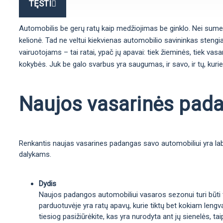
TĘSTI
Automobilis be gerų ratų kaip medžiojimas be ginklo. Nei sumedžio
kelionė. Tad ne veltui kiekvienas automobilio savininkas stengia
vairuotojams – tai ratai, ypač jų apavai: tiek žieminės, tiek vas
kokybės. Juk be galo svarbus yra saugumas, ir savo, ir tų, kurie
Naujos vasarinės padan
Renkantis naujas vasarines padangas savo automobiliui yra labai
dalykams.
Dydis
Naujos padangos automobiliui vasaros sezonui turi būti ta
parduotuvėje yra ratų apavų, kurie tiktų bet kokiam lengva
tiesiog pasižiūrėkite, kas yra nurodyta ant jų sienelės, 