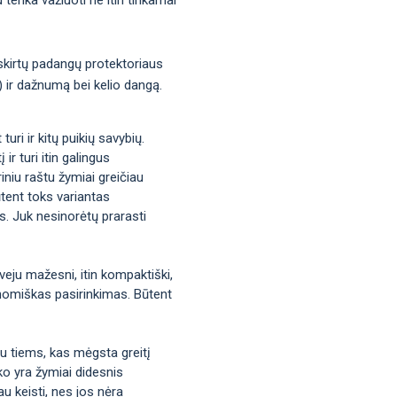
 skirtų padangų protektoriaus
s) ir dažnumą bei kelio dangą.
uri ir kitų puikių savybių.
ir turi itin galingus
iniu raštu žymiai greičiau
tent toks variantas
us. Juk nesinorėtų prarasti
veju mažesni, itin kompaktiški,
ekonomiškas pasirinkimas. Būtent
bu tiems, kas mėgsta greitį
ko yra žymiai didesnis
u keisti, nes jos nėra