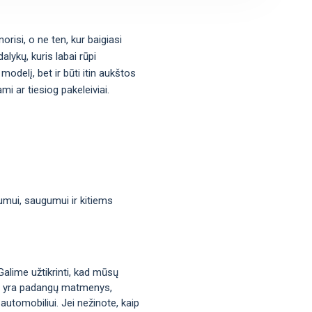
orisi, o ne ten, kur baigiasi
lykų, kuris labai rūpi
modelį, bet ir būti itin aukštos
i ar tiesiog pakeleiviai.
mumui, saugumui ir kitiems
Galime užtikrinti, kad mūsų
okie yra padangų matmenys,
automobiliui. Jei nežinote, kaip