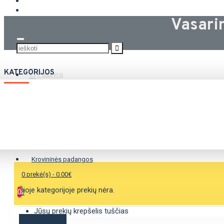
KROVININĖS PADANGOS
Vasari
KATEGORIJOS
Paskyra
Vasarinės padangos
Žieminės padangos
Universalios padangos
Krovininės padangos
0 prekė(s) - 0.00€
Šioje kategorijoje prekių nėra.
0
Jūsų prekių krepšelis tuščias