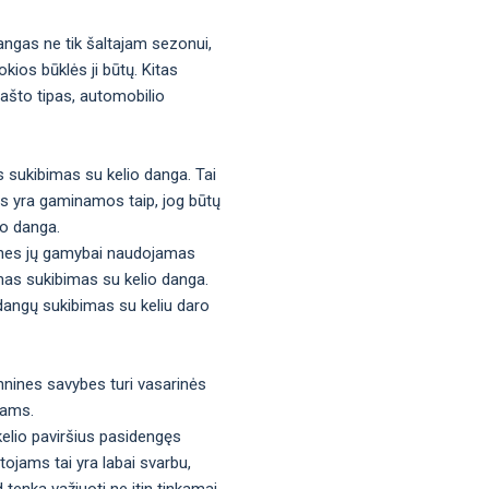
angas ne tik šaltajam sezonui,
kios būklės ji būtų. Kitas
rašto tipas, automobilio
s sukibimas su kelio danga. Tai
gos yra gaminamos taip, jog būtų
io danga.
os, nes jų gamybai naudojamas
mas sukibimas su kelio danga.
adangų sukibimas su keliu daro
hnines savybes turi vasarinės
tams.
kelio paviršius pasidengęs
tojams tai yra labai svarbu,
d tenka važiuoti ne itin tinkamai