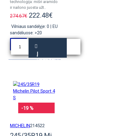
technologija: mišri aramido
ir nailono juosta užt..
222.48€
274.67€
Vilniaus sandėlyje: 0
|
EU
sandėliuose: >20
Į
KREPŠELĮ
-19 %
MICHELIN
214522
245/35R19 Michelin Pilot Sport 4 S