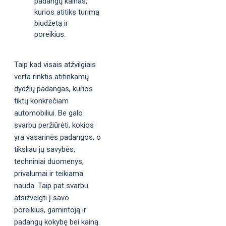
padangų kainas,
kurios atitiks turimą
biudžetą ir
poreikius.
Taip kad visais atžvilgiais
verta rinktis atitinkamų
dydžių padangas, kurios
tiktų konkrečiam
automobiliui. Be galo
svarbu peržiūrėti, kokios
yra vasarinės padangos, o
tiksliau jų savybės,
techniniai duomenys,
privalumai ir teikiama
nauda. Taip pat svarbu
atsižvelgti į savo
poreikius, gamintoją ir
padangų kokybę bei kainą.