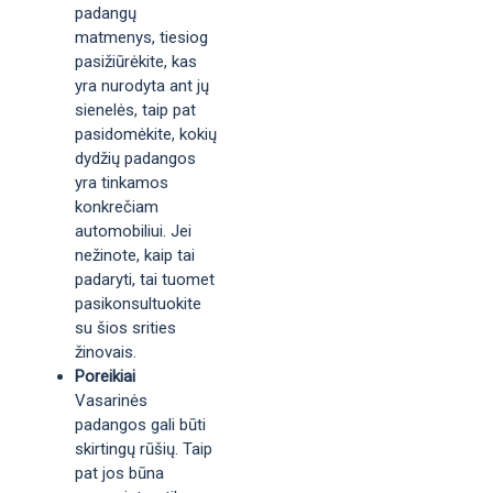
padangų
matmenys, tiesiog
pasižiūrėkite, kas
yra nurodyta ant jų
sienelės, taip pat
pasidomėkite, kokių
dydžių padangos
yra tinkamos
konkrečiam
automobiliui. Jei
nežinote, kaip tai
padaryti, tai tuomet
pasikonsultuokite
su šios srities
žinovais.
Poreikiai
Vasarinės
padangos gali būti
skirtingų rūšių. Taip
pat jos būna