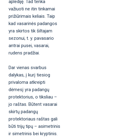
aplediję. Tad tenka
važiuoti ne itin tinkamai
prižiūrimais keliais. Taip
kad vasarinės padangos
yra skirtos tik šiltajam
sezonui, t. y. pavasario
antrai pusei, vasarai,
rudens pradžiai.
Dar vienas svarbus
dalykas, į kurį tiesiog
privaloma atkreipti
dėmesį yra padangų
protektorius, o tiksliau –
jo raštas. Būtent vasarai
skirtų padangų
protektoriaus raštas gali
būti trijų tipų – asimetrinis
ir simetrinis bei kryptinis.