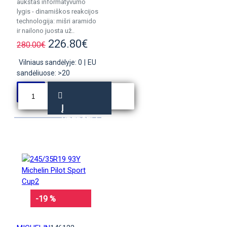
aukštas informatyvumo
lygis - dinamiškos reakcijos
technologija: mišri aramido
ir nailono juosta už..
226.80€
280.00€
Vilniaus sandėlyje: 0
|
EU
sandėliuose: >20
Į
KREPŠELĮ
-19 %