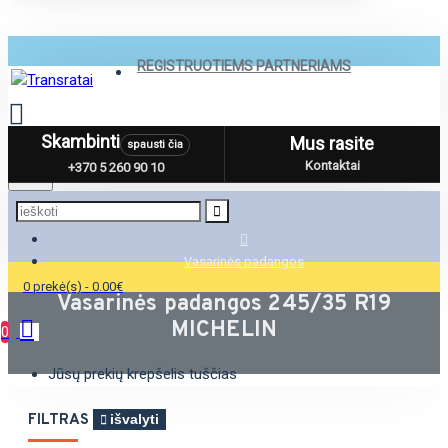
REGISTRUOTIEMS PARTNERIAMS
Skambinti
Mus rasite
spausti čia
Menu
Kontaktai
+370 5 260 90 10
Vasarinės padangos
0 prekė(s) - 0.00€
Vasarinės padangos 245/35 R19
MICHELIN
0
Jūsų prekių krepšelis tuščias
FILTRAS
išvalyti