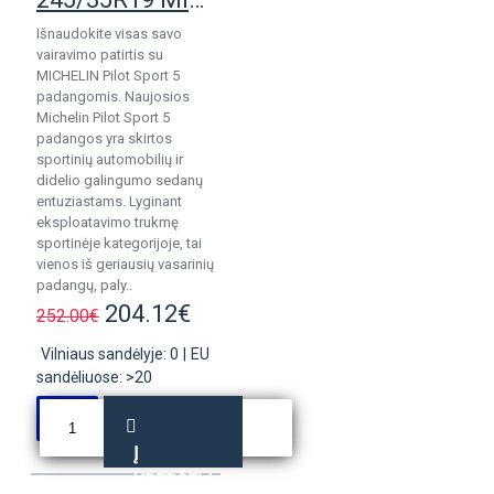
Išnaudokite visas savo
vairavimo patirtis su
MICHELIN Pilot Sport 5
padangomis. Naujosios
Michelin Pilot Sport 5
padangos yra skirtos
sportinių automobilių ir
didelio galingumo sedanų
entuziastams. Lyginant
eksploatavimo trukmę
sportinėje kategorijoje, tai
vienos iš geriausių vasarinių
padangų, paly..
204.12€
252.00€
Vilniaus sandėlyje: 0
|
EU
sandėliuose: >20
Į
KREPŠELĮ