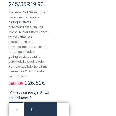
245/35R19 93Y Michelin Pilot SuperSport
Michelin Pilot Super Sport
vasarinės padangos
galingiausiems
automobiliams. Naujoji
Michelin Pilot Super Sport -
tai maksimalias
charakteristikas
demonstruojanti vasarinė
padanga, įtraukta
galingiausiu pasaulio
automobiliu originalioje
komplektacijoje, įskaitant
Ferrari 599 GTO. Sukurta
vairuotojam..
226.80€
280.00€
Vilniaus sandėlyje: 0
|
EU
sandėliuose: 8
Į