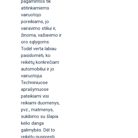
pagamintos tik
atitinkamiems
vairuotojo
poreikiams, jo
vairavimo stiliui ir,
žinoma, važiavimo ir
oro sąlygoms.
Todėl verta labiau
pasidomėti, ko
reikėtų konkrečiam
automobiliui ir jo
vairuotojui.
Techniniuose
aprašymuose
pateikiami visi
reikiami duomenys,
pvz., matmenys,
sukibimo su šlapia
kelio danga
galimybės. Dėl to
reikėtų nuspręsti,