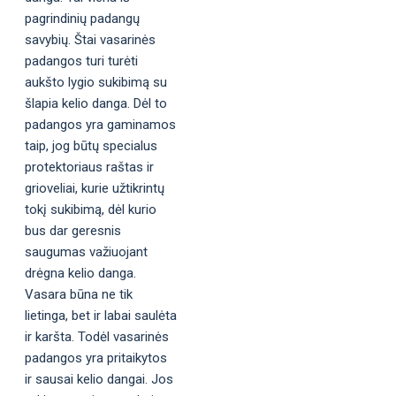
pagrindinių padangų
savybių. Štai vasarinės
padangos turi turėti
aukšto lygio sukibimą su
šlapia kelio danga. Dėl to
padangos yra gaminamos
taip, jog būtų specialus
protektoriaus raštas ir
grioveliai, kurie užtikrintų
tokį sukibimą, dėl kurio
bus dar geresnis
saugumas važiuojant
drėgna kelio danga.
Vasara būna ne tik
lietinga, bet ir labai saulėta
ir karšta. Todėl vasarinės
padangos yra pritaikytos
ir sausai kelio dangai. Jos