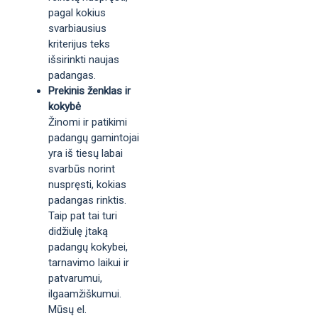
pagal kokius
svarbiausius
kriterijus teks
išsirinkti naujas
padangas.
Prekinis ženklas ir
kokybė
Žinomi ir patikimi
padangų gamintojai
yra iš tiesų labai
svarbūs norint
nuspręsti, kokias
padangas rinktis.
Taip pat tai turi
didžiulę įtaką
padangų kokybei,
tarnavimo laikui ir
patvarumui,
ilgaamžiškumui.
Mūsų el.