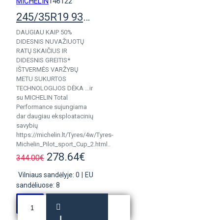
MICHELIN
146122
245/35R19 93Y Michelin Pilot Sport Cup2
DAUGIAU KAIP 50%
DIDESNIS NUVAŽIUOTŲ
RATŲ SKAIČIUS IR
DIDESNIS GREITIS*
IŠTVERMĖS VARŽYBŲ
METU SUKURTOS
TECHNOLOGIJOS DĖKA …ir
su MICHELIN Total
Performance sujungiama
dar daugiau eksploatacinių
savybių
https://michelin.lt/Tyres/4w/Tyres-
Michelin_Pilot_sport_Cup_2.html..
278.64€
344.00€
Vilniaus sandėlyje: 0
|
EU
sandėliuose: 8
Į