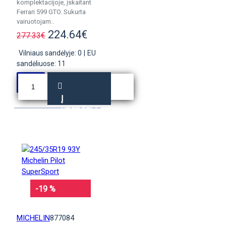
komplektacijoje, įskaitant
Ferrari 599 GTO. Sukurta
vairuotojam..
224.64€
277.33€
Vilniaus sandėlyje: 0
|
EU
sandėliuose: 11
Į
KREPŠELĮ
-19 %
MICHELIN
877084