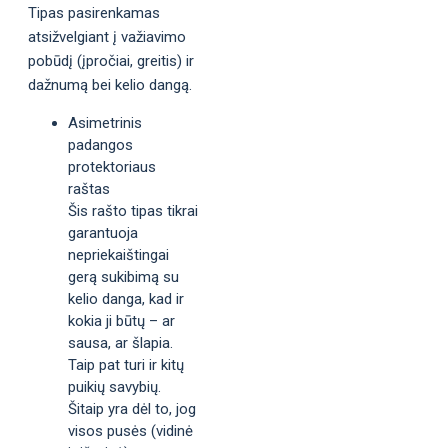
Tipas pasirenkamas
atsižvelgiant į važiavimo
pobūdį (įpročiai, greitis) ir
dažnumą bei kelio dangą.
Asimetrinis
padangos
protektoriaus
raštas
Šis rašto tipas tikrai
garantuoja
nepriekaištingai
gerą sukibimą su
kelio danga, kad ir
kokia ji būtų – ar
sausa, ar šlapia.
Taip pat turi ir kitų
puikių savybių.
Šitaip yra dėl to, jog
visos pusės (vidinė