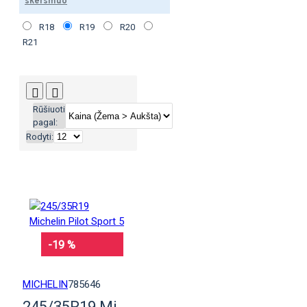
skersmuo
R18
R19
R20
R21
Rūšiuoti
pagal:
Rodyti:
-19 %
MICHELIN
785646
245/35R19 Michelin Pilot Sport 5