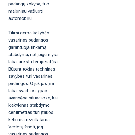
padangų kokybė, tuo
maloniau važiuoti
automobiliu.
Tikrai geros kokybės
vasarinės padangos
garantuoja tinkamą
stabdymą, net jeigu ir yra
labai aukšta temperatūra.
Būtent tokias technines
savybes turi vasarinės
padangos. O juk jos yra
labai svarbios, ypač
avarinėse situacijose, kai
kiekvienas stabdymo
centimetras turi įtakos
kelionės rezultatams.
Vertėtų žinoti, jog
vasarinės padangos