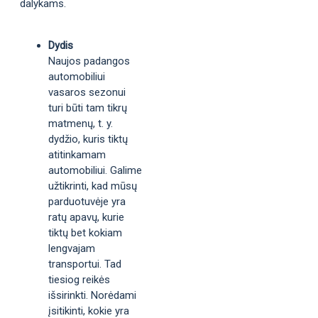
dalykams.
Dydis
Naujos padangos
automobiliui
vasaros sezonui
turi būti tam tikrų
matmenų, t. y.
dydžio, kuris tiktų
atitinkamam
automobiliui. Galime
užtikrinti, kad mūsų
parduotuvėje yra
ratų apavų, kurie
tiktų bet kokiam
lengvajam
transportui. Tad
tiesiog reikės
išsirinkti. Norėdami
įsitikinti, kokie yra