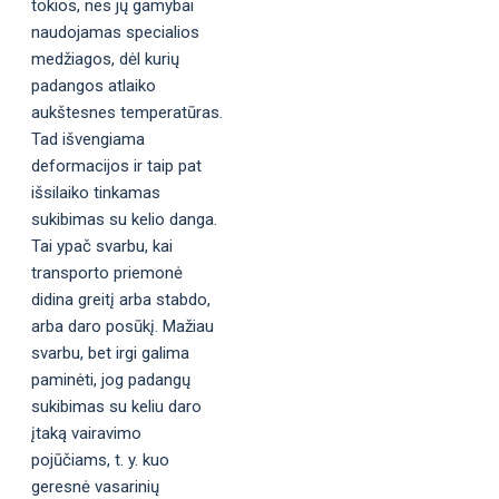
tokios, nes jų gamybai
naudojamas specialios
medžiagos, dėl kurių
padangos atlaiko
aukštesnes temperatūras.
Tad išvengiama
deformacijos ir taip pat
išsilaiko tinkamas
sukibimas su kelio danga.
Tai ypač svarbu, kai
transporto priemonė
didina greitį arba stabdo,
arba daro posūkį. Mažiau
svarbu, bet irgi galima
paminėti, jog padangų
sukibimas su keliu daro
įtaką vairavimo
pojūčiams, t. y. kuo
geresnė vasarinių