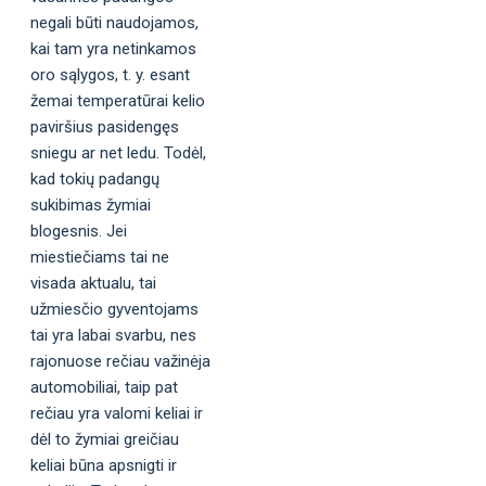
negali būti naudojamos,
kai tam yra netinkamos
oro sąlygos, t. y. esant
žemai temperatūrai kelio
paviršius pasidengęs
sniegu ar net ledu. Todėl,
kad tokių padangų
sukibimas žymiai
blogesnis. Jei
miestiečiams tai ne
visada aktualu, tai
užmiesčio gyventojams
tai yra labai svarbu, nes
rajonuose rečiau važinėja
automobiliai, taip pat
rečiau yra valomi keliai ir
dėl to žymiai greičiau
keliai būna apsnigti ir