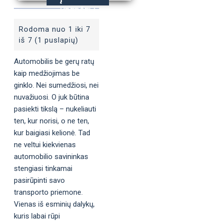
KREPŠELĮ
Rodoma nuo 1 iki 7
iš 7 (1 puslapių)
Automobilis be gerų ratų
kaip medžiojimas be
ginklo. Nei sumedžiosi, nei
nuvažiuosi. O juk būtina
pasiekti tikslą – nukeliauti
ten, kur norisi, o ne ten,
kur baigiasi kelionė. Tad
ne veltui kiekvienas
automobilio savininkas
stengiasi tinkamai
pasirūpinti savo
transporto priemone.
Vienas iš esminių dalykų,
kuris labai rūpi