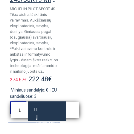
MICHELIN PILOT SPORT 4S.
Tikra aistra. Išskirtinis
vairavimas. Aukščiausių
eksploatacinių savybių
derinys. Geriausia pagal
(daugiausia) svarbiausių
eksploatacinių savybių:
*Puiki vairavimo kontrole ir
aukštas informatyvumo
lygis - dinamiškos reakcijos
technologija: mišri aramido
ir nailono juosta už..
222.48€
274.67€
Vilniaus sandėlyje: 0
|
EU
sandėliuose: 3
Į
KREPŠELĮ