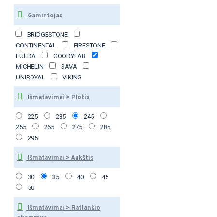
Gamintojas
BRIDGESTONE
CONTINENTAL
FIRESTONE
FULDA
GOODYEAR
MICHELIN
SAVA
UNIROYAL
VIKING
Išmatavimai > Plotis
225
235
245
255
265
275
285
295
Išmatavimai > Aukštis
30
35
40
45
50
Išmatavimai > Ratlankio