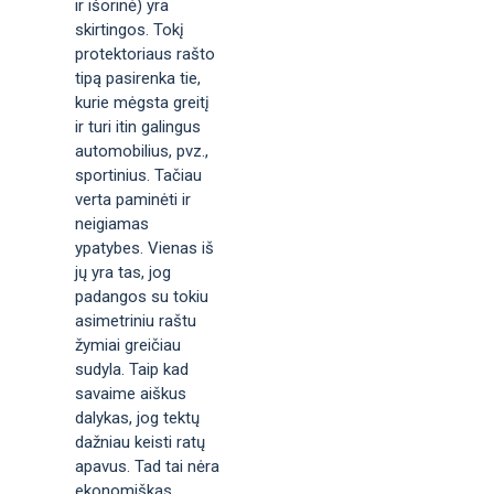
ir išorinė) yra
skirtingos. Tokį
protektoriaus rašto
tipą pasirenka tie,
kurie mėgsta greitį
ir turi itin galingus
automobilius, pvz.,
sportinius. Tačiau
verta paminėti ir
neigiamas
ypatybes. Vienas iš
jų yra tas, jog
padangos su tokiu
asimetriniu raštu
žymiai greičiau
sudyla. Taip kad
savaime aiškus
dalykas, jog tektų
dažniau keisti ratų
apavus. Tad tai nėra
ekonomiškas