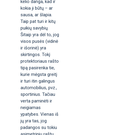
kelio danga, kad ir
kokia ji būtų – ar
sausa, ar šlapia.
Taip pat turi ir kitų
puikių savybių.
Šitaip yra dėl to, jog
visos pusės (vidinė
ir išorinė) yra
skirtingos. Tokį
protektoriaus rašto
tipą pasirenka tie,
kurie mėgsta greitį
ir turi itin galingus
automobilius, pvz.,
sportinius. Tačiau
verta paminėti ir
neigiamas
ypatybes. Vienas iš
jų yra tas, jog
padangos su tokiu
asimetriniu raštu