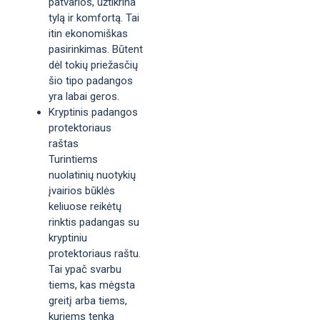
patvarios, užtikrina
tylą ir komfortą. Tai
itin ekonomiškas
pasirinkimas. Būtent
dėl tokių priežasčių
šio tipo padangos
yra labai geros.
Kryptinis padangos
protektoriaus
raštas
Turintiems
nuolatinių nuotykių
įvairios būklės
keliuose reikėtų
rinktis padangas su
kryptiniu
protektoriaus raštu.
Tai ypač svarbu
tiems, kas mėgsta
greitį arba tiems,
kuriems tenka