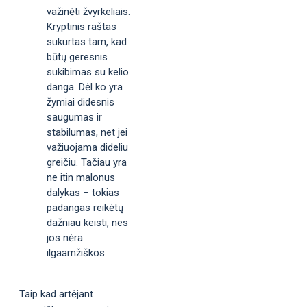
važinėti žvyrkeliais.
Kryptinis raštas
sukurtas tam, kad
būtų geresnis
sukibimas su kelio
danga. Dėl ko yra
žymiai didesnis
saugumas ir
stabilumas, net jei
važiuojama dideliu
greičiu. Tačiau yra
ne itin malonus
dalykas – tokias
padangas reikėtų
dažniau keisti, nes
jos nėra
ilgaamžiškos.
Taip kad artėjant