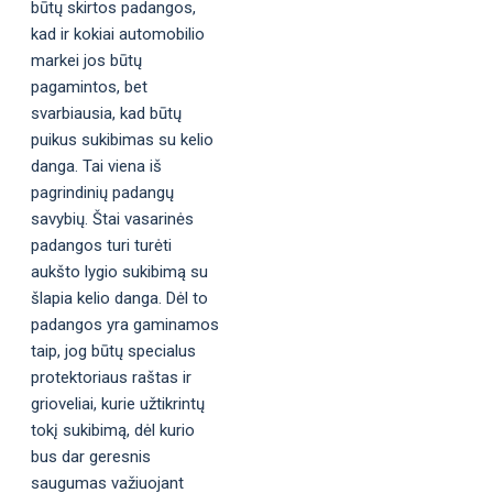
būtų skirtos padangos,
kad ir kokiai automobilio
markei jos būtų
pagamintos, bet
svarbiausia, kad būtų
puikus sukibimas su kelio
danga. Tai viena iš
pagrindinių padangų
savybių. Štai vasarinės
padangos turi turėti
aukšto lygio sukibimą su
šlapia kelio danga. Dėl to
padangos yra gaminamos
taip, jog būtų specialus
protektoriaus raštas ir
grioveliai, kurie užtikrintų
tokį sukibimą, dėl kurio
bus dar geresnis
saugumas važiuojant