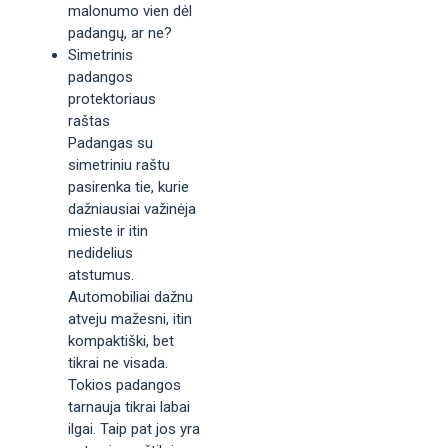
malonumo vien dėl
padangų, ar ne?
Simetrinis
padangos
protektoriaus
raštas
Padangas su
simetriniu raštu
pasirenka tie, kurie
dažniausiai važinėja
mieste ir itin
nedidelius
atstumus.
Automobiliai dažnu
atveju mažesni, itin
kompaktiški, bet
tikrai ne visada.
Tokios padangos
tarnauja tikrai labai
ilgai. Taip pat jos yra