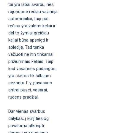
tai yra labai svarbu, nes
rajonuose rečiau važinėja
automobiliai, taip pat
rečiau yra valomi keliai ir
dėl to žymiai greičiau
keliai būna apsnigti ir
aplediję. Tad tenka
važiuoti ne itin tinkamai
prižiūrimais keliais. Taip
kad vasarinės padangos
yra skirtos tik šiltajam
sezonui, t. y. pavasario
antrai pusei, vasarai,
rudens pradžiai.
Dar vienas svarbus
dalykas, į kurį tiesiog
privaloma atkreipti
dėmesį yra padangų