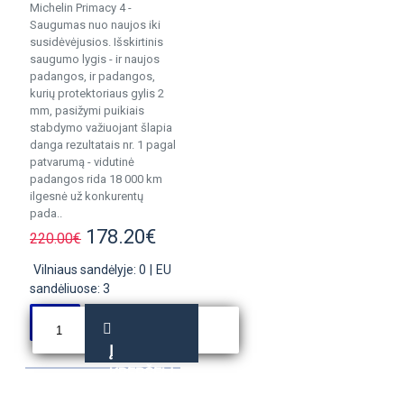
Michelin Primacy 4 -
Saugumas nuo naujos iki
susidėvėjusios. Išskirtinis
saugumo lygis - ir naujos
padangos, ir padangos,
kurių protektoriaus gylis 2
mm, pasižymi puikiais
stabdymo važiuojant šlapia
danga rezultatais nr. 1 pagal
patvarumą - vidutinė
padangos rida 18 000 km
ilgesnė už konkurentų
pada..
178.20€
220.00€
Vilniaus sandėlyje: 0
|
EU
sandėliuose: 3
Į
KREPŠELĮ