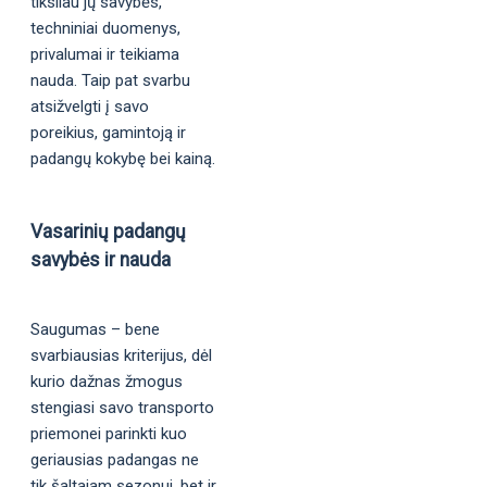
tiksliau jų savybės,
techniniai duomenys,
privalumai ir teikiama
nauda. Taip pat svarbu
atsižvelgti į savo
poreikius, gamintoją ir
padangų kokybę bei kainą.
Vasarinių padangų
savybės ir nauda
Saugumas – bene
svarbiausias kriterijus, dėl
kurio dažnas žmogus
stengiasi savo transporto
priemonei parinkti kuo
geriausias padangas ne
tik šaltajam sezonui, bet ir