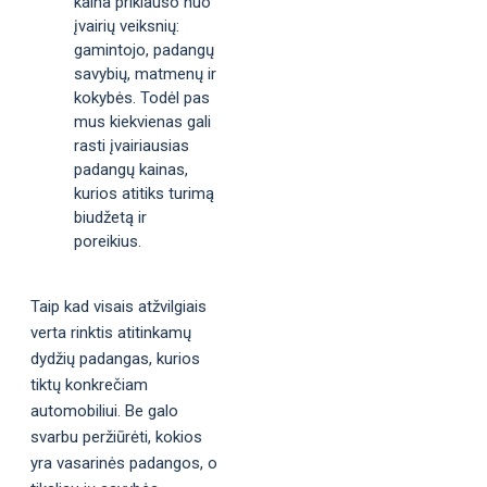
kaina priklauso nuo
įvairių veiksnių:
gamintojo, padangų
savybių, matmenų ir
kokybės. Todėl pas
mus kiekvienas gali
rasti įvairiausias
padangų kainas,
kurios atitiks turimą
biudžetą ir
poreikius.
Taip kad visais atžvilgiais
verta rinktis atitinkamų
dydžių padangas, kurios
tiktų konkrečiam
automobiliui. Be galo
svarbu peržiūrėti, kokios
yra vasarinės padangos, o