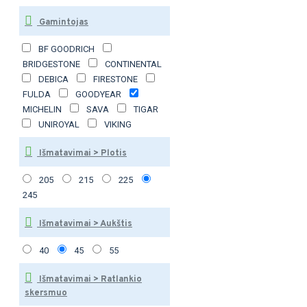
Gamintojas
BF GOODRICH
BRIDGESTONE
CONTINENTAL
DEBICA
FIRESTONE
FULDA
GOODYEAR
MICHELIN
SAVA
TIGAR
UNIROYAL
VIKING
Išmatavimai > Plotis
205
215
225
245
Išmatavimai > Aukštis
40
45
55
Išmatavimai > Ratlankio
skersmuo