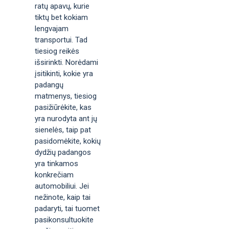
ratų apavų, kurie
tiktų bet kokiam
lengvajam
transportui. Tad
tiesiog reikės
išsirinkti. Norėdami
įsitikinti, kokie yra
padangų
matmenys, tiesiog
pasižiūrėkite, kas
yra nurodyta ant jų
sienelės, taip pat
pasidomėkite, kokių
dydžių padangos
yra tinkamos
konkrečiam
automobiliui. Jei
nežinote, kaip tai
padaryti, tai tuomet
pasikonsultuokite