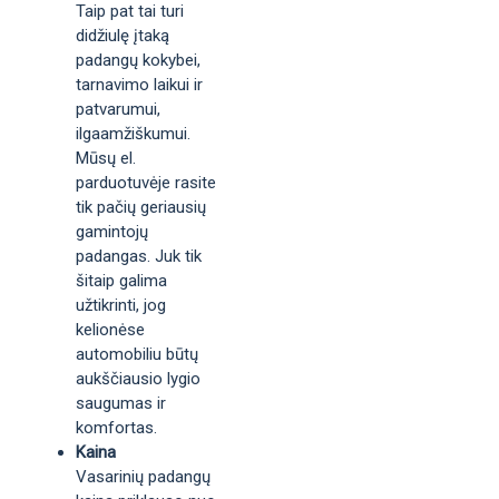
Taip pat tai turi
didžiulę įtaką
padangų kokybei,
tarnavimo laikui ir
patvarumui,
ilgaamžiškumui.
Mūsų el.
parduotuvėje rasite
tik pačių geriausių
gamintojų
padangas. Juk tik
šitaip galima
užtikrinti, jog
kelionėse
automobiliu būtų
aukščiausio lygio
saugumas ir
komfortas.
Kaina
Vasarinių padangų