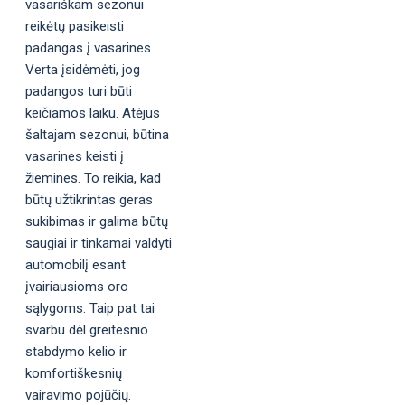
vasariškam sezonui
reikėtų pasikeisti
padangas į vasarines.
Verta įsidėmėti, jog
padangos turi būti
keičiamos laiku. Atėjus
šaltajam sezonui, būtina
vasarines keisti į
žiemines. To reikia, kad
būtų užtikrintas geras
sukibimas ir galima būtų
saugiai ir tinkamai valdyti
automobilį esant
įvairiausioms oro
sąlygoms. Taip pat tai
svarbu dėl greitesnio
stabdymo kelio ir
komfortiškesnių
vairavimo pojūčių.