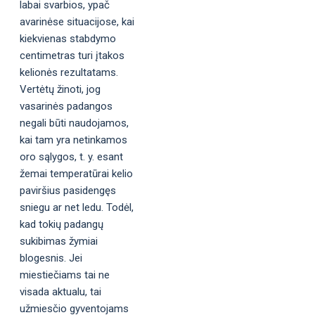
labai svarbios, ypač
avarinėse situacijose, kai
kiekvienas stabdymo
centimetras turi įtakos
kelionės rezultatams.
Vertėtų žinoti, jog
vasarinės padangos
negali būti naudojamos,
kai tam yra netinkamos
oro sąlygos, t. y. esant
žemai temperatūrai kelio
paviršius pasidengęs
sniegu ar net ledu. Todėl,
kad tokių padangų
sukibimas žymiai
blogesnis. Jei
miestiečiams tai ne
visada aktualu, tai
užmiesčio gyventojams