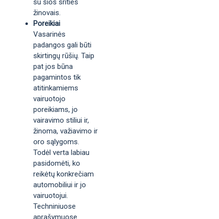
su šios srities
žinovais.
Poreikiai
Vasarinės
padangos gali būti
skirtingų rūšių. Taip
pat jos būna
pagamintos tik
atitinkamiems
vairuotojo
poreikiams, jo
vairavimo stiliui ir,
žinoma, važiavimo ir
oro sąlygoms.
Todėl verta labiau
pasidomėti, ko
reikėtų konkrečiam
automobiliui ir jo
vairuotojui.
Techniniuose
aprašymuose