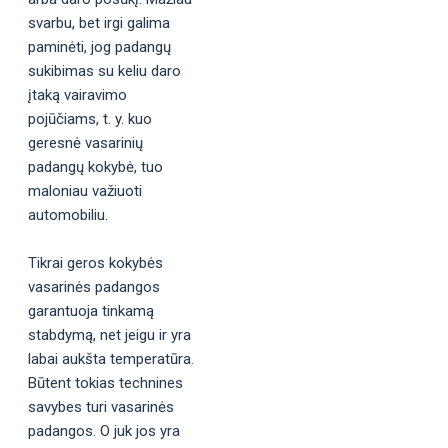
svarbu, bet irgi galima
paminėti, jog padangų
sukibimas su keliu daro
įtaką vairavimo
pojūčiams, t. y. kuo
geresnė vasarinių
padangų kokybė, tuo
maloniau važiuoti
automobiliu.
Tikrai geros kokybės
vasarinės padangos
garantuoja tinkamą
stabdymą, net jeigu ir yra
labai aukšta temperatūra.
Būtent tokias technines
savybes turi vasarinės
padangos. O juk jos yra