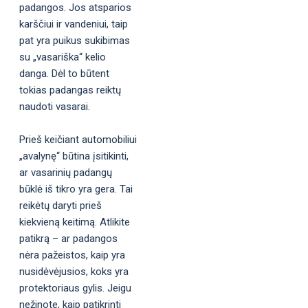
padangos. Jos atsparios
karščiui ir vandeniui, taip
pat yra puikus sukibimas
su „vasariška“ kelio
danga. Dėl to būtent
tokias padangas reiktų
naudoti vasarai.
Prieš keičiant automobiliui
„avalynę“ būtina įsitikinti,
ar vasarinių padangų
būklė iš tikro yra gera. Tai
reikėtų daryti prieš
kiekvieną keitimą. Atlikite
patikrą – ar padangos
nėra pažeistos, kaip yra
nusidėvėjusios, koks yra
protektoriaus gylis. Jeigu
nežinote, kaip patikrinti