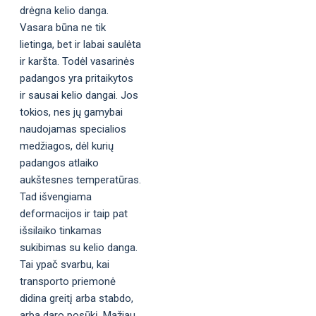
drėgna kelio danga.
Vasara būna ne tik
lietinga, bet ir labai saulėta
ir karšta. Todėl vasarinės
padangos yra pritaikytos
ir sausai kelio dangai. Jos
tokios, nes jų gamybai
naudojamas specialios
medžiagos, dėl kurių
padangos atlaiko
aukštesnes temperatūras.
Tad išvengiama
deformacijos ir taip pat
išsilaiko tinkamas
sukibimas su kelio danga.
Tai ypač svarbu, kai
transporto priemonė
didina greitį arba stabdo,
arba daro posūkį. Mažiau