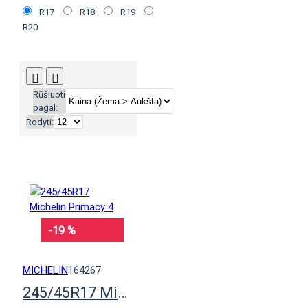
R17
R18
R19
R20
Rūšiuoti
pagal:
Rodyti:
-19 %
MICHELIN
164267
245/45R17 Michelin Primacy 4