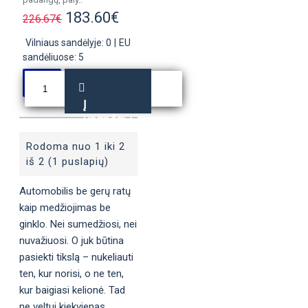
183.60€
226.67€
Vilniaus sandėlyje: 0
|
EU
sandėliuose: 5
Į
KREPŠELĮ
Rodoma nuo 1 iki 2
iš 2 (1 puslapių)
Automobilis be gerų ratų
kaip medžiojimas be
ginklo. Nei sumedžiosi, nei
nuvažiuosi. O juk būtina
pasiekti tikslą – nukeliauti
ten, kur norisi, o ne ten,
kur baigiasi kelionė. Tad
ne veltui kiekvienas