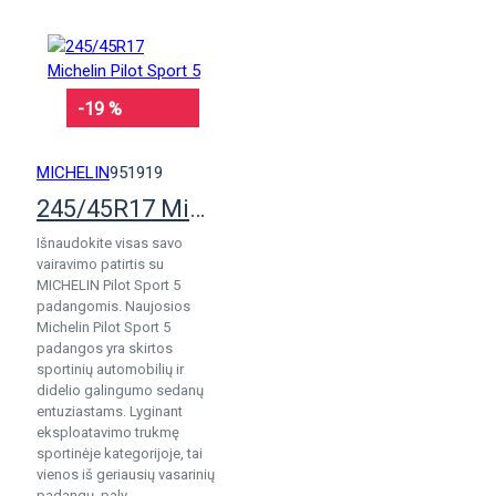
-19 %
MICHELIN
951919
245/45R17 Michelin Pilot Sport 5
Išnaudokite visas savo
vairavimo patirtis su
MICHELIN Pilot Sport 5
padangomis. Naujosios
Michelin Pilot Sport 5
padangos yra skirtos
sportinių automobilių ir
didelio galingumo sedanų
entuziastams. Lyginant
eksploatavimo trukmę
sportinėje kategorijoje, tai
vienos iš geriausių vasarinių
padangų, paly..