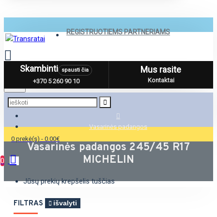
REGISTRUOTIEMS PARTNERIAMS
Skambinti
Mus rasite
spausti čia
Menu
Kontaktai
+370 5 260 90 10
Vasarinės padangos
0 prekė(s) - 0.00€
Vasarinės padangos 245/45 R17
MICHELIN
0
Jūsų prekių krepšelis tuščias
FILTRAS
išvalyti