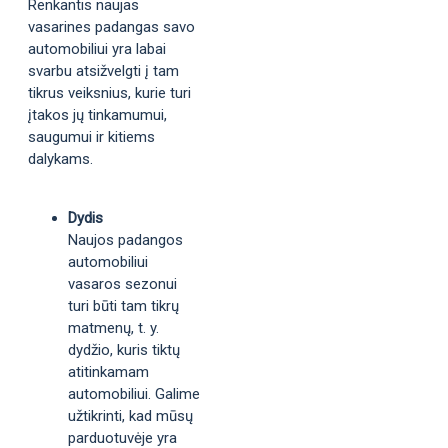
Renkantis naujas
vasarines padangas savo
automobiliui yra labai
svarbu atsižvelgti į tam
tikrus veiksnius, kurie turi
įtakos jų tinkamumui,
saugumui ir kitiems
dalykams.
Dydis
Naujos padangos
automobiliui
vasaros sezonui
turi būti tam tikrų
matmenų, t. y.
dydžio, kuris tiktų
atitinkamam
automobiliui. Galime
užtikrinti, kad mūsų
parduotuvėje yra