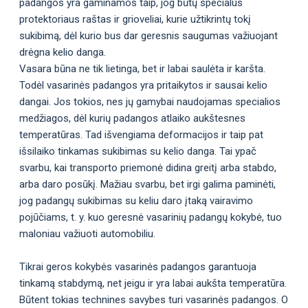
padangos yra gaminamos taip, jog būtų specialus
protektoriaus raštas ir grioveliai, kurie užtikrintų tokį
sukibimą, dėl kurio bus dar geresnis saugumas važiuojant
drėgna kelio danga.
Vasara būna ne tik lietinga, bet ir labai saulėta ir karšta.
Todėl vasarinės padangos yra pritaikytos ir sausai kelio
dangai. Jos tokios, nes jų gamybai naudojamas specialios
medžiagos, dėl kurių padangos atlaiko aukštesnes
temperatūras. Tad išvengiama deformacijos ir taip pat
išsilaiko tinkamas sukibimas su kelio danga. Tai ypač
svarbu, kai transporto priemonė didina greitį arba stabdo,
arba daro posūkį. Mažiau svarbu, bet irgi galima paminėti,
jog padangų sukibimas su keliu daro įtaką vairavimo
pojūčiams, t. y. kuo geresnė vasarinių padangų kokybė, tuo
maloniau važiuoti automobiliu.
Tikrai geros kokybės vasarinės padangos garantuoja
tinkamą stabdymą, net jeigu ir yra labai aukšta temperatūra.
Būtent tokias technines savybes turi vasarinės padangos. O