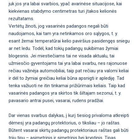
juk jos yra labai svarbios, ypač avarinėse situacijose, kai
kiekvienas stabdymo centimetras turi įtakos kelionės
rezultatams.
Vertėtų žinoti, jog vasarinės padangos negali būti
naudojamos, kai tam yra netinkamos oro sąlygos, t. y.
esant žemai temperatūrai kelio paviršius pasidengęs sniegu
ar net ledu. Todėl, kad tokių padangų sukibimas žymiai
blogesnis. Jei miestiečiams tai ne visada aktualu, tai
užmiesčio gyventojams tai yra labai svarbu, nes rajonuose
rečiau važinėja automobiliai, taip pat rečiau yra valomi keliai
ir dėl to žymiai greičiau keliai būna apsnigti ir aplediję. Tad
tenka važiuoti ne itin tinkamai prižiūrimais keliais. Taip kad
vasarinės padangos yra skirtos tik šiltajam sezonui, t. y.
pavasario antrai pusei, vasarai, rudens pradžiai.
Dar vienas svarbus dalykas, į kurį tiesiog privaloma atkreipti
dėmesį yra padangų protektorius, o tiksliau – jo raštas.
Būtent vasarai skirtų padangų protektoriaus raštas gali būti
trijų tipų – asimetrinis ir simetrinis bei kryptinis. Tipas