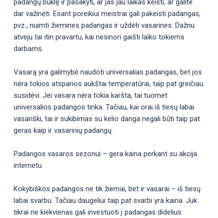
padangų būklę ir pasakyti, ar jas jau laikas keisti, ar galite
dar važinėti. Esant poreikiui meistrai gali pakeisti padangas,
pvz., nuimti žiemines padangas ir uždėti vasarines. Dažnu
atveju tai itin pravartu, kai nesinori gaišti laiko tokiems
darbams.
Vasarą yra galimybė naudoti universalias padangas, bet jos
nėra tokios atsparios aukštai temperatūrai, taip pat greičiau
susidėvi. Jei vasara nėra tokia karšta, tai tuomet
universalios padangos tinka. Tačiau, kai orai iš tiesų labai
vasariški, tai ir sukibimas su kelio danga negali būti taip pat
geras kaip ir vasarinių padangų.
Padangos vasaros sezonui – gera kaina perkant su akcija
internetu
Kokybiškos padangos ne tik žiemai, bet ir vasarai – iš tiesų
labai svarbu. Tačiau daugeliui taip pat svarbi yra kaina. Juk
tikrai ne kiekvienas gali investuoti į padangas didelius