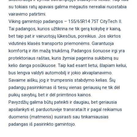
su tokiais ratų apavais galima mėgautis nerealiai nuostabia
vairavimo patirtimi.
Viking gamintojo padangos – 155/65R14 75T CityTech II.
Tai padangos, kurios užtikrina ne tik gerą kokybę ir kainą,
bet taip pat ir vairuotojų lūkesčius, poreikius. Jos skirtos
vidutinės klasės transporto priemonėms. Garantuoja
komfortą ir itin mažą triukšmą. Padangos šonuose irgi yra
protektoriaus raštas, kuris žymiai pagerina sukibimą su
kelio danga posūkiuose. Taip kad esant lietui, šlapiam keliui,
bus lengva valdyti automobilį ir jokio akvaplanavimo.
Savaime aišku, jog ir trumpesnis stabdymo kelias. Šių
padangų pasirinkimas iš tiesų vienas geriausių ne tik dėl
puikių savybių, bet ir dėl priimtinos kainos.
Pavyzdžių galima būtų pateikti ir daugiau, bet geriausia
apsilankyti el. parduotuvėje transratai.lt ir pagal reikiamus
duomenis (matmenis) susirasti sau tinkamiausias
padangas iš pasirinkto gamintojo.