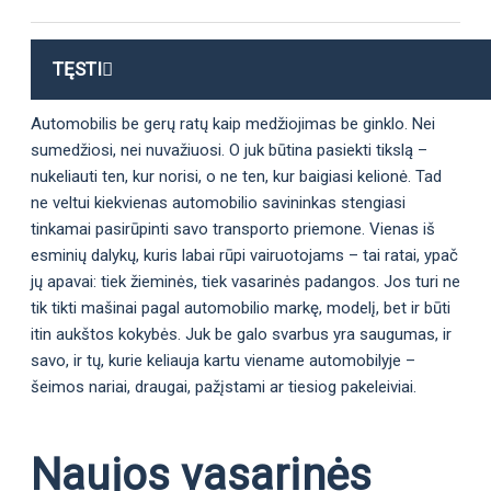
TĘSTI
Automobilis be gerų ratų kaip medžiojimas be ginklo. Nei
sumedžiosi, nei nuvažiuosi. O juk būtina pasiekti tikslą –
nukeliauti ten, kur norisi, o ne ten, kur baigiasi kelionė. Tad
ne veltui kiekvienas automobilio savininkas stengiasi
tinkamai pasirūpinti savo transporto priemone. Vienas iš
esminių dalykų, kuris labai rūpi vairuotojams – tai ratai, ypač
jų apavai: tiek žieminės, tiek vasarinės padangos. Jos turi ne
tik tikti mašinai pagal automobilio markę, modelį, bet ir būti
itin aukštos kokybės. Juk be galo svarbus yra saugumas, ir
savo, ir tų, kurie keliauja kartu viename automobilyje –
šeimos nariai, draugai, pažįstami ar tiesiog pakeleiviai.
Naujos vasarinės