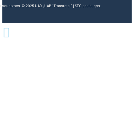
ės saugomos. © 2025 UAB „UAB "Transratai“ | SEO paslaugos: