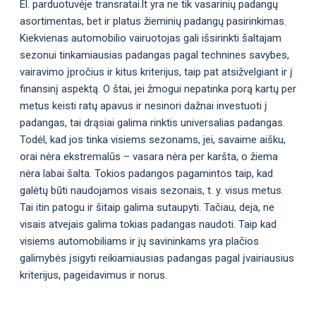
El. parduotuvėje transratai.lt yra ne tik vasarinių padangų
asortimentas, bet ir platus žieminių padangų pasirinkimas.
Kiekvienas automobilio vairuotojas gali išsirinkti šaltajam
sezonui tinkamiausias padangas pagal technines savybes,
vairavimo įpročius ir kitus kriterijus, taip pat atsižvelgiant ir į
finansinį aspektą. O štai, jei žmogui nepatinka porą kartų per
metus keisti ratų apavus ir nesinori dažnai investuoti į
padangas, tai drąsiai galima rinktis universalias padangas.
Todėl, kad jos tinka visiems sezonams, jei, savaime aišku,
orai nėra ekstremalūs – vasara nėra per karšta, o žiema
nėra labai šalta. Tokios padangos pagamintos taip, kad
galėtų būti naudojamos visais sezonais, t. y. visus metus.
Tai itin patogu ir šitaip galima sutaupyti. Tačiau, deja, ne
visais atvejais galima tokias padangas naudoti. Taip kad
visiems automobiliams ir jų savininkams yra plačios
galimybės įsigyti reikiamiausias padangas pagal įvairiausius
kriterijus, pageidavimus ir norus.