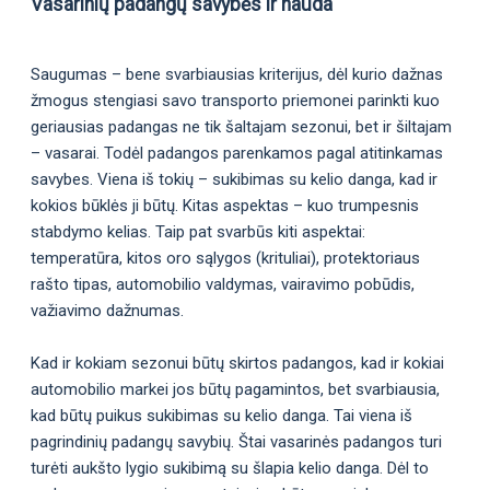
Vasarinių padangų savybės ir nauda
Saugumas – bene svarbiausias kriterijus, dėl kurio dažnas
žmogus stengiasi savo transporto priemonei parinkti kuo
geriausias padangas ne tik šaltajam sezonui, bet ir šiltajam
– vasarai. Todėl padangos parenkamos pagal atitinkamas
savybes. Viena iš tokių – sukibimas su kelio danga, kad ir
kokios būklės ji būtų. Kitas aspektas – kuo trumpesnis
stabdymo kelias. Taip pat svarbūs kiti aspektai:
temperatūra, kitos oro sąlygos (krituliai), protektoriaus
rašto tipas, automobilio valdymas, vairavimo pobūdis,
važiavimo dažnumas.
Kad ir kokiam sezonui būtų skirtos padangos, kad ir kokiai
automobilio markei jos būtų pagamintos, bet svarbiausia,
kad būtų puikus sukibimas su kelio danga. Tai viena iš
pagrindinių padangų savybių. Štai vasarinės padangos turi
turėti aukšto lygio sukibimą su šlapia kelio danga. Dėl to