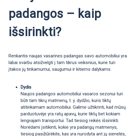
padangos – kaip
išsirinkti?
Renkantis naujas vasarines padangas savo automobiliui yra
labai svarbu atsižvelgti į tam tikrus veiksnius, kurie turi
įtakos jų tinkamumui, saugumui ir kitiems dalykams.
Dydis
Naujos padangos automobiliui vasaros sezonui turi
būti tam tikrų matmenų, t. y. dydžio, kuris tiktų
atitinkamam automobiliui. Galime užtikrinti, kad mūsų
parduotuvėje yra ratų apavų, kurie tiktų bet kokiam
lengvajam transportui. Tad tiesiog reikės išsirinkti.
Norėdami įsitikinti, kokie yra padangų matmenys,
tiesiog pasižiūrėkite, kas yra nurodyta ant jų sienelės,