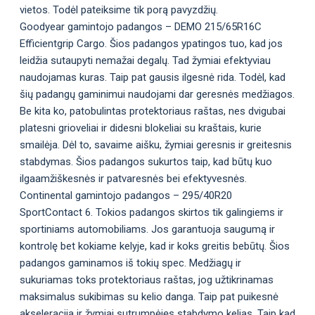
vietos. Todėl pateiksime tik porą pavyzdžių.
Goodyear gamintojo padangos – DEMO 215/65R16C
Efficientgrip Cargo. Šios padangos ypatingos tuo, kad jos
leidžia sutaupyti nemažai degalų. Tad žymiai efektyviau
naudojamas kuras. Taip pat gausis ilgesnė rida. Todėl, kad
šių padangų gaminimui naudojami dar geresnės medžiagos.
Be kita ko, patobulintas protektoriaus raštas, nes dvigubai
platesni grioveliai ir didesni blokeliai su kraštais, kurie
smailėja. Dėl to, savaime aišku, žymiai geresnis ir greitesnis
stabdymas. Šios padangos sukurtos taip, kad būtų kuo
ilgaamžiškesnės ir patvaresnės bei efektyvesnės.
Continental gamintojo padangos – 295/40R20
SportContact 6. Tokios padangos skirtos tik galingiems ir
sportiniams automobiliams. Jos garantuoja saugumą ir
kontrolę bet kokiame kelyje, kad ir koks greitis bebūtų. Šios
padangos gaminamos iš tokių spec. Medžiagų ir
sukuriamas toks protektoriaus raštas, jog užtikrinamas
maksimalus sukibimas su kelio danga. Taip pat puikesnė
akseleracija ir žymiai sutrumpėjęs stabdymo kelias. Taip kad