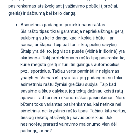
pasirenkamas atsižvelgiant į važiavimo pobūdį (įpročiai,
greitis) ir dažnumą bei kelio dangą.
Asimetrinis padangos protektoriaus raštas
Šis rašto tipas tikrai garantuoja nepriekaištingai gerą
sukibimą su kelio danga, kad ir kokia ji būtų – ar
sausa, ar šlapia. Taip pat turi ir kitų puikių savybių.
Šitaip yra dėl to, jog visos pusės (vidinė ir išorinė) yra
skirtingos. Tokį protektoriaus rašto tipą pasirenka tie,
kurie mėgsta greitį ir turi itin galingus automobilius,
pvz., sportinius. Tačiau verta paminėti ir neigiamas
ypatybes. Vienas iš jų yra tas, jog padangos su tokiu
asimetriniu raštu žymiai greičiau sudyla. Taip kad
savaime aiškus dalykas, jog tektų dažniau keisti ratų
apavus. Tad tai nėra ekonomiškas pasirinkimas. Nors
būtent toks variantas pasirenkamas, kai netinka nei
simetrinis, nei kryptinis rašto tipas. Tačiau, kita vertus,
tiesiog reikėtų atsižvelgti į savus poreikius. Juk
nesinorėtų prarasti vairavimo malonumo vien dėl
padangų, ar ne?