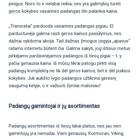
pinigus. Nors to ir nelabai reikia, nes yra galimybių turėti
geros kokybes vasarines padangas itin palankia kaina.
„Transratai“ parduoda vasarines padangas pigiau. El.
parduotuvėje galima rasti geros kainos pasiūlymus, nes
dažnai vykdoma akcija. Tad dažnas žmogus įsigyja „apavus“
ratams internetu būtent čia. Galima sakyti, jog ištisus metus
pirkėjams pardavinėjamos padangos iš tiesų pigiai – t. y.
pačia geriausia kaina. Iš mūsų tikrai patogu pirkti visą
padangų komplektą ne tik dėl geros kainos, bet ir dėl puikios
kokybės. Juk aukšto lygio padangos užtikrina geresnį
saugumą kelyje, o ir važiuoti žymiai maloniau!
Padangų gamintojai ir jų asortimentas
Padangų asortimentas iš tiesų labai platus, nes jau vien
gamintojų yra nemažai. Vieni geriausių: Kormoran, Viking,