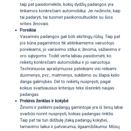
taip pat pasidomėkite, kokių dydžių padangos yra
tinkamos konkrečiam automobiliui. Jei nežinote, kaip
tai padaryti, tai tuomet pasikonsultuokite su šios
srities žinovais.
Poreikiai
Vasarinės padangos gali būti skirtingų rūšių. Taip pat
jos būna pagamintos tik atitinkamiems vairuotojo
poreikiams, jo vairavimo stiliui ir, žinoma, važiavimo ir
oro sąlygoms. Todėl verta labiau pasidomėti, ko
reikėtų konkrečiam automobiliui ir jo vairuotojui.
Techniniuose aprašymuose pateikiami visi reikiami
duomenys, pvz., matmenys, sukibimo su šlapia kelio
danga galimybės. Dėl to reikėtų nuspręsti, pagal
kokius svarbiausius kriterijus teks išsirinkti naujas
padangas.
Prekinis ženklas ir kokybė
Žinomi ir patikimi padangų gamintojai yra iš tiesų labai
svarbūs norint nuspręsti, kokias padangas rinktis.
Taip pat tai turi didžiulę įtaką padangų kokybei,
tarnavimo laikui ir patvarumui, ilgaamžiškumui. Mūsų