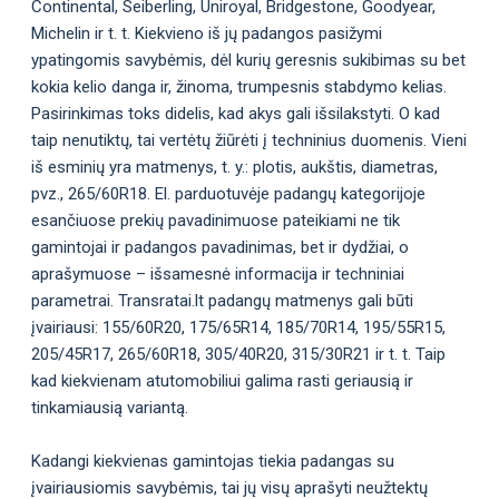
Continental, Seiberling, Uniroyal, Bridgestone, Goodyear,
Michelin ir t. t. Kiekvieno iš jų padangos pasižymi
ypatingomis savybėmis, dėl kurių geresnis sukibimas su bet
kokia kelio danga ir, žinoma, trumpesnis stabdymo kelias.
Pasirinkimas toks didelis, kad akys gali išsilakstyti. O kad
taip nenutiktų, tai vertėtų žiūrėti į techninius duomenis. Vieni
iš esminių yra matmenys, t. y.: plotis, aukštis, diametras,
pvz., 265/60R18. El. parduotuvėje padangų kategorijoje
esančiuose prekių pavadinimuose pateikiami ne tik
gamintojai ir padangos pavadinimas, bet ir dydžiai, o
aprašymuose – išsamesnė informacija ir techniniai
parametrai. Transratai.lt padangų matmenys gali būti
įvairiausi: 155/60R20, 175/65R14, 185/70R14, 195/55R15,
205/45R17, 265/60R18, 305/40R20, 315/30R21 ir t. t. Taip
kad kiekvienam atutomobiliui galima rasti geriausią ir
tinkamiausią variantą.
Kadangi kiekvienas gamintojas tiekia padangas su
įvairiausiomis savybėmis, tai jų visų aprašyti neužtektų