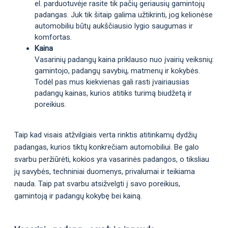
el. parduotuvėje rasite tik pačių geriausių gamintojų
padangas. Juk tik šitaip galima užtikrinti, jog kelionėse
automobiliu būtų aukščiausio lygio saugumas ir
komfortas.
Kaina
Vasarinių padangų kaina priklauso nuo įvairių veiksnių:
gamintojo, padangų savybių, matmenų ir kokybės.
Todėl pas mus kiekvienas gali rasti įvairiausias
padangų kainas, kurios atitiks turimą biudžetą ir
poreikius.
Taip kad visais atžvilgiais verta rinktis atitinkamų dydžių
padangas, kurios tiktų konkrečiam automobiliui. Be galo
svarbu peržiūrėti, kokios yra vasarinės padangos, o tiksliau
jų savybės, techniniai duomenys, privalumai ir teikiama
nauda. Taip pat svarbu atsižvelgti į savo poreikius,
gamintoją ir padangų kokybę bei kainą.