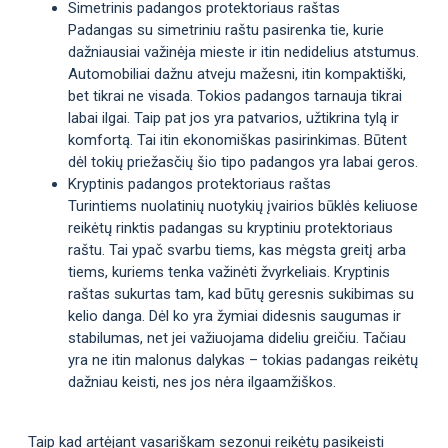
Simetrinis padangos protektoriaus raštas
Padangas su simetriniu raštu pasirenka tie, kurie
dažniausiai važinėja mieste ir itin nedidelius atstumus.
Automobiliai dažnu atveju mažesni, itin kompaktiški,
bet tikrai ne visada. Tokios padangos tarnauja tikrai
labai ilgai. Taip pat jos yra patvarios, užtikrina tylą ir
komfortą. Tai itin ekonomiškas pasirinkimas. Būtent
dėl tokių priežasčių šio tipo padangos yra labai geros.
Kryptinis padangos protektoriaus raštas
Turintiems nuolatinių nuotykių įvairios būklės keliuose
reikėtų rinktis padangas su kryptiniu protektoriaus
raštu. Tai ypač svarbu tiems, kas mėgsta greitį arba
tiems, kuriems tenka važinėti žvyrkeliais. Kryptinis
raštas sukurtas tam, kad būtų geresnis sukibimas su
kelio danga. Dėl ko yra žymiai didesnis saugumas ir
stabilumas, net jei važiuojama dideliu greičiu. Tačiau
yra ne itin malonus dalykas – tokias padangas reikėtų
dažniau keisti, nes jos nėra ilgaamžiškos.
Taip kad artėjant vasariškam sezonui reikėtų pasikeisti