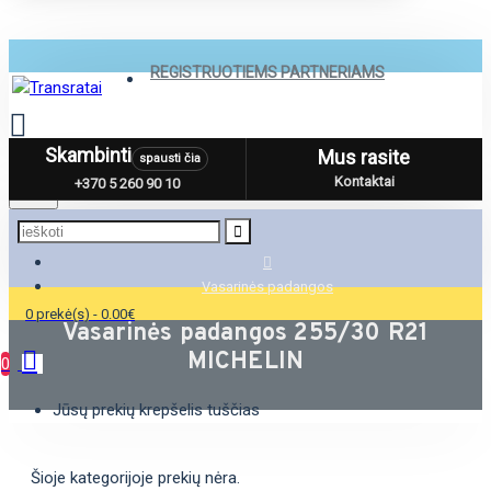
REGISTRUOTIEMS PARTNERIAMS
Skambinti
Mus rasite
spausti čia
Menu
Kontaktai
+370 5 260 90 10
Vasarinės padangos
0 prekė(s) - 0.00€
Vasarinės padangos 255/30 R21
MICHELIN
0
Jūsų prekių krepšelis tuščias
Šioje kategorijoje prekių nėra.