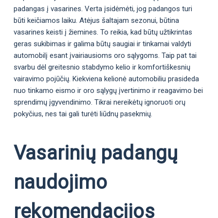
padangas į vasarines. Verta įsidėmėti, jog padangos turi
būti keičiamos laiku. Atėjus šaltajam sezonui, būtina
vasarines keisti į žiemines. To reikia, kad būtų užtikrintas
geras sukibimas ir galima būtų saugiai ir tinkamai valdyti
automobilį esant įvairiausioms oro sąlygoms. Taip pat tai
svarbu dėl greitesnio stabdymo kelio ir komfortiškesnių
vairavimo pojūčių. Kiekviena kelionė automobiliu prasideda
nuo tinkamo eismo ir oro sąlygų įvertinimo ir reagavimo bei
sprendimų įgyvendinimo. Tikrai nereikėtų ignoruoti orų
pokyčius, nes tai gali turėti liūdnų pasekmių.
Vasarinių padangų
naudojimo
rekomendacijos