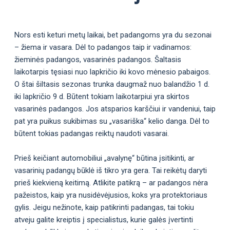
Nors esti keturi metų laikai, bet padangoms yra du sezonai
– žiema ir vasara. Dėl to padangos taip ir vadinamos:
žieminės padangos, vasarinės padangos. Šaltasis
laikotarpis tęsiasi nuo lapkričio iki kovo mėnesio pabaigos.
O štai šiltasis sezonas trunka daugmaž nuo balandžio 1 d.
iki lapkričio 9 d. Būtent tokiam laikotarpiui yra skirtos
vasarinės padangos. Jos atsparios karščiui ir vandeniui, taip
pat yra puikus sukibimas su „vasariška“ kelio danga. Dėl to
būtent tokias padangas reiktų naudoti vasarai.
Prieš keičiant automobiliui „avalynę“ būtina įsitikinti, ar
vasarinių padangų būklė iš tikro yra gera. Tai reikėtų daryti
prieš kiekvieną keitimą. Atlikite patikrą – ar padangos nėra
pažeistos, kaip yra nusidėvėjusios, koks yra protektoriaus
gylis. Jeigu nežinote, kaip patikrinti padangas, tai tokiu
atveju galite kreiptis į specialistus, kurie galės įvertinti