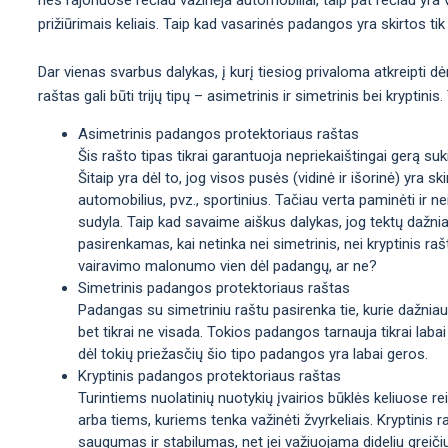
prižiūrimais keliais. Taip kad vasarinės padangos yra skirtos tik 
Dar vienas svarbus dalykas, į kurį tiesiog privaloma atkreipti d
raštas gali būti trijų tipų – asimetrinis ir simetrinis bei krypti
Asimetrinis padangos protektoriaus raštas
Šis rašto tipas tikrai garantuoja nepriekaištingai gerą sukib
Šitaip yra dėl to, jog visos pusės (vidinė ir išorinė) yra sk
automobilius, pvz., sportinius. Tačiau verta paminėti ir n
sudyla. Taip kad savaime aiškus dalykas, jog tektų dažni
pasirenkamas, kai netinka nei simetrinis, nei kryptinis rašt
vairavimo malonumo vien dėl padangų, ar ne?
Simetrinis padangos protektoriaus raštas
Padangas su simetriniu raštu pasirenka tie, kurie dažniaus
bet tikrai ne visada. Tokios padangos tarnauja tikrai labai
dėl tokių priežasčių šio tipo padangos yra labai geros.
Kryptinis padangos protektoriaus raštas
Turintiems nuolatinių nuotykių įvairios būklės keliuose re
arba tiems, kuriems tenka važinėti žvyrkeliais. Kryptinis
saugumas ir stabilumas, net jei važiuojama dideliu greiči