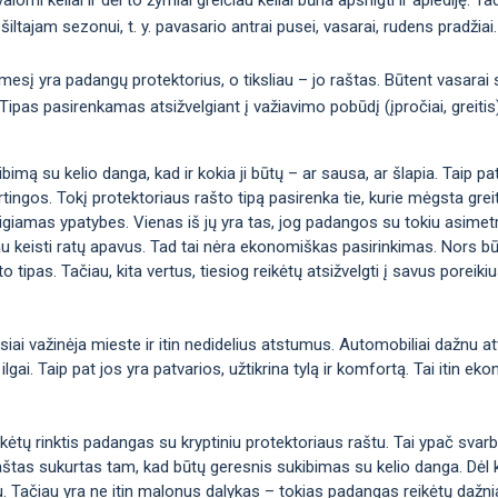
šiltajam sezonui, t. y. pavasario antrai pusei, vasarai, rudens pradžiai.
ėmesį yra padangų protektorius, o tiksliau – jo raštas. Būtent vasarai
nis. Tipas pasirenkamas atsižvelgiant į važiavimo pobūdį (įpročiai, greiti
imą su kelio danga, kad ir kokia ji būtų – ar sausa, ar šlapia. Taip pat t
irtingos. Tokį protektoriaus rašto tipą pasirenka tie, kurie mėgsta greitį 
eigiamas ypatybes. Vienas iš jų yra tas, jog padangos su tokiu asimetr
au keisti ratų apavus. Tad tai nėra ekonomiškas pasirinkimas. Nors bū
o tipas. Tačiau, kita vertus, tiesiog reikėtų atsižvelgti į savus poreiki
iai važinėja mieste ir itin nedidelius atstumus. Automobiliai dažnu at
 ilgai. Taip pat jos yra patvarios, užtikrina tylą ir komfortą. Tai itin 
ikėtų rinktis padangas su kryptiniu protektoriaus raštu. Tai ypač svar
 raštas sukurtas tam, kad būtų geresnis sukibimas su kelio danga. Dėl 
u. Tačiau yra ne itin malonus dalykas – tokias padangas reikėtų dažnia