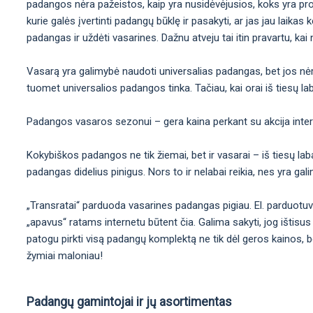
padangos nėra pažeistos, kaip yra nusidėvėjusios, koks yra protek
kurie galės įvertinti padangų būklę ir pasakyti, ar jas jau laikas 
padangas ir uždėti vasarines. Dažnu atveju tai itin pravartu, kai
Vasarą yra galimybė naudoti universalias padangas, bet jos nėra 
tuomet universalios padangos tinka. Tačiau, kai orai iš tiesų laba
Padangos vasaros sezonui – gera kaina perkant su akcija inte
Kokybiškos padangos ne tik žiemai, bet ir vasarai – iš tiesų labai
padangas didelius pinigus. Nors to ir nelabai reikia, nes yra ga
„Transratai“ parduoda vasarines padangas pigiau. El. parduotu
„apavus“ ratams internetu būtent čia. Galima sakyti, jog ištisus
patogu pirkti visą padangų komplektą ne tik dėl geros kainos, b
žymiai maloniau!
Padangų gamintojai ir jų asortimentas