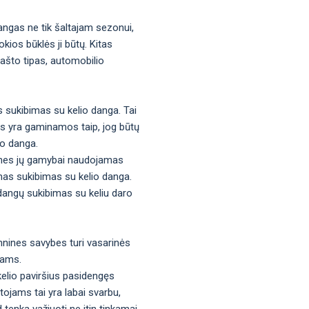
angas ne tik šaltajam sezonui,
kios būklės ji būtų. Kitas
rašto tipas, automobilio
s sukibimas su kelio danga. Tai
gos yra gaminamos taip, jog būtų
io danga.
os, nes jų gamybai naudojamas
mas sukibimas su kelio danga.
adangų sukibimas su keliu daro
hnines savybes turi vasarinės
tams.
kelio paviršius pasidengęs
tojams tai yra labai svarbu,
d tenka važiuoti ne itin tinkamai