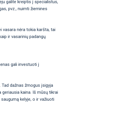
u galite kreiptis į specialistus,
ngas, pvz., nuimti žiemines
 vasara nėra tokia karšta, tai
kaip ir vasarinių padangų.
enas gali investuoti į
a. Tad dažnas žmogus įsigyja
 geriausia kaina. Iš mūsų tikrai
 saugumą kelyje, o ir važiuoti