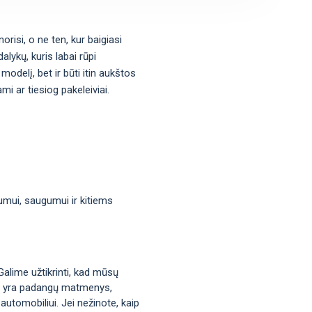
orisi, o ne ten, kur baigiasi
lykų, kuris labai rūpi
modelį, bet ir būti itin aukštos
i ar tiesiog pakeleiviai.
mumui, saugumui ir kitiems
Galime užtikrinti, kad mūsų
okie yra padangų matmenys,
automobiliui. Jei nežinote, kaip