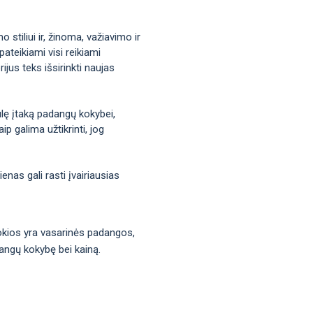
stiliui ir, žinoma, važiavimo ir
ateikiami visi reikiami
jus teks išsirinkti naujas
iulę įtaką padangų kokybei,
p galima užtikrinti, jog
nas gali rasti įvairiausias
 kokios yra vasarinės padangos,
dangų kokybę bei kainą.