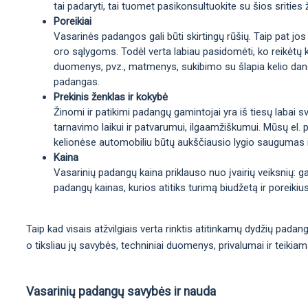
tai padaryti, tai tuomet pasikonsultuokite su šios srities 
Poreikiai
Vasarinės padangos gali būti skirtingų rūšių. Taip pat jos
oro sąlygoms. Todėl verta labiau pasidomėti, ko reikėtų 
duomenys, pvz., matmenys, sukibimo su šlapia kelio danga 
padangas.
Prekinis ženklas ir kokybė
Žinomi ir patikimi padangų gamintojai yra iš tiesų labai sv
tarnavimo laikui ir patvarumui, ilgaamžiškumui. Mūsų el. p
kelionėse automobiliu būtų aukščiausio lygio saugumas 
Kaina
Vasarinių padangų kaina priklauso nuo įvairių veiksnių: 
padangų kainas, kurios atitiks turimą biudžetą ir poreikius
Taip kad visais atžvilgiais verta rinktis atitinkamų dydžių pada
o tiksliau jų savybės, techniniai duomenys, privalumai ir teikia
Vasarinių padangų savybės ir nauda