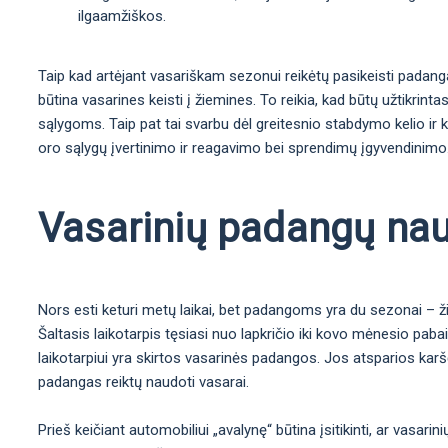
ilgaamžiškos.
Taip kad artėjant vasariškam sezonui reikėtų pasikeisti padanga
būtina vasarines keisti į žiemines. To reikia, kad būtų užtikrint
sąlygoms. Taip pat tai svarbu dėl greitesnio stabdymo kelio ir
oro sąlygų įvertinimo ir reagavimo bei sprendimų įgyvendinimo. T
Vasarinių padangų na
Nors esti keturi metų laikai, bet padangoms yra du sezonai – 
Šaltasis laikotarpis tęsiasi nuo lapkričio iki kovo mėnesio paba
laikotarpiui yra skirtos vasarinės padangos. Jos atsparios karšč
padangas reiktų naudoti vasarai.
Prieš keičiant automobiliui „avalynę“ būtina įsitikinti, ar vasarini