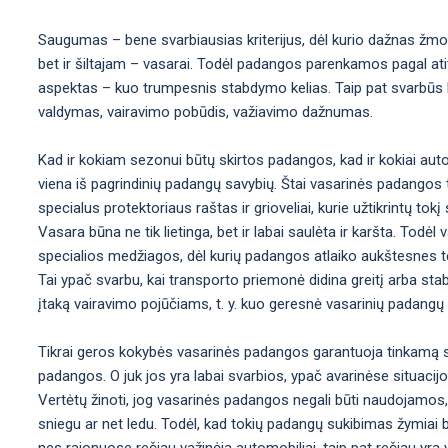
Saugumas – bene svarbiausias kriterijus, dėl kurio dažnas žmo
bet ir šiltajam – vasarai. Todėl padangos parenkamos pagal atit
aspektas – kuo trumpesnis stabdymo kelias. Taip pat svarbūs kit
valdymas, vairavimo pobūdis, važiavimo dažnumas.
Kad ir kokiam sezonui būtų skirtos padangos, kad ir kokiai aut
viena iš pagrindinių padangų savybių. Štai vasarinės padangos t
specialus protektoriaus raštas ir grioveliai, kurie užtikrintų t
Vasara būna ne tik lietinga, bet ir labai saulėta ir karšta. Tod
specialios medžiagos, dėl kurių padangos atlaiko aukštesnes t
Tai ypač svarbu, kai transporto priemonė didina greitį arba sta
įtaką vairavimo pojūčiams, t. y. kuo geresnė vasarinių padangų
Tikrai geros kokybės vasarinės padangos garantuoja tinkamą st
padangos. O juk jos yra labai svarbios, ypač avarinėse situacij
Vertėtų žinoti, jog vasarinės padangos negali būti naudojamos,
sniegu ar net ledu. Todėl, kad tokių padangų sukibimas žymiai b
nes rajonuose rečiau važinėja automobiliai, taip pat rečiau yra val