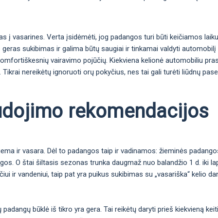
s į vasarines. Verta įsidėmėti, jog padangos turi būti keičiamos laik
as geras sukibimas ir galima būtų saugiai ir tinkamai valdyti automobil
 komfortiškesnių vairavimo pojūčių. Kiekviena kelionė automobiliu pr
ikrai nereikėtų ignoruoti orų pokyčius, nes tai gali turėti liūdnų pas
udojimo rekomendacijos
žiema ir vasara. Dėl to padangos taip ir vadinamos: žieminės padang
igos. O štai šiltasis sezonas trunka daugmaž nuo balandžio 1 d. iki la
iui ir vandeniui, taip pat yra puikus sukibimas su „vasariška“ kelio da
ų padangų būklė iš tikro yra gera. Tai reikėtų daryti prieš kiekvieną keit