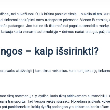
si, nei nuvažiuosi. O juk būtina pasiekti tikslą – nukeliauti ten, kur n
si tinkamai pasirūpinti savo transporto priemone. Vienas iš esminių da
arinės padangos. Jos turi ne tik tikti mašinai pagal automobilio markę, 
 keliauja kartu viename automobilyje – šeimos nariai, draugai, pažįstam
gos – kaip išsirinkti?
 svarbu atsižvelgti į tam tikrus veiksnius, kurie turi įtakos jų tinka
m tikrų matmenų, t. y. dydžio, kuris tiktų atitinkamam automobiliui. 
jam transportui. Tad tiesiog reikės išsirinkti. Norėdami įsitikinti, k
taip pat pasidomėkite, kokių dydžių padangos yra tinkamos konkrečiam 