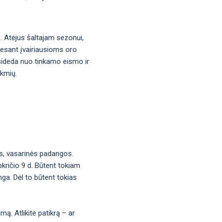
u. Atėjus šaltajam sezonui,
į esant įvairiausioms oro
asideda nuo tinkamo eismo ir
ekmių.
os, vasarinės padangos.
pkričio 9 d. Būtent tokiam
nga. Dėl to būtent tokias
imą. Atlikite patikrą – ar