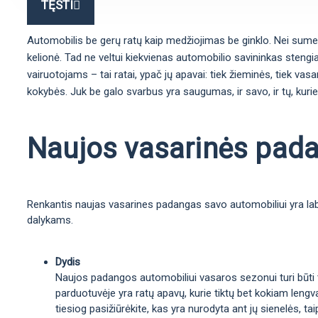
TĘSTI
Automobilis be gerų ratų kaip medžiojimas be ginklo. Nei sumedžio
kelionė. Tad ne veltui kiekvienas automobilio savininkas stengia
vairuotojams – tai ratai, ypač jų apavai: tiek žieminės, tiek vas
kokybės. Juk be galo svarbus yra saugumas, ir savo, ir tų, kurie
Naujos vasarinės padan
Renkantis naujas vasarines padangas savo automobiliui yra labai
dalykams.
Dydis
Naujos padangos automobiliui vasaros sezonui turi būti ta
parduotuvėje yra ratų apavų, kurie tiktų bet kokiam lengva
tiesiog pasižiūrėkite, kas yra nurodyta ant jų sienelės, 