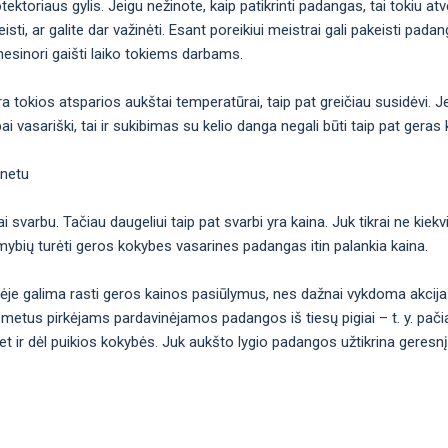
toriaus gylis. Jeigu nežinote, kaip patikrinti padangas, tai tokiu atvej
keisti, ar galite dar važinėti. Esant poreikiui meistrai gali pakeisti pada
 nesinori gaišti laiko tokiems darbams.
tokios atsparios aukštai temperatūrai, taip pat greičiau susidėvi. Jei
i vasariški, tai ir sukibimas su kelio danga negali būti taip pat geras 
rnetu
 svarbu. Tačiau daugeliui taip pat svarbi yra kaina. Juk tikrai ne kiekvi
limybių turėti geros kokybes vasarines padangas itin palankia kaina.
vėje galima rasti geros kainos pasiūlymus, nes dažnai vykdoma akcij
 metus pirkėjams pardavinėjamos padangos iš tiesų pigiai – t. y. pačia
et ir dėl puikios kokybės. Juk aukšto lygio padangos užtikrina geresnį