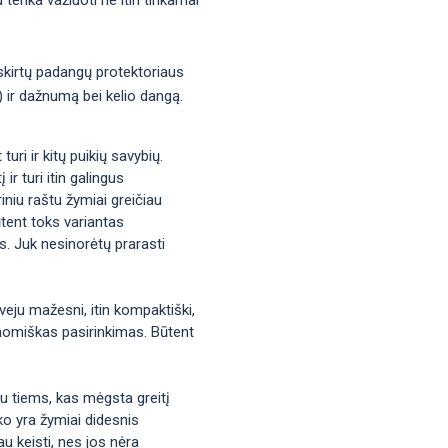
 skirtų padangų protektoriaus
s) ir dažnumą bei kelio dangą.
uri ir kitų puikių savybių.
ir turi itin galingus
iniu raštu žymiai greičiau
tent toks variantas
us. Juk nesinorėtų prarasti
veju mažesni, itin kompaktiški,
ekonomiškas pasirinkimas. Būtent
bu tiems, kas mėgsta greitį
ko yra žymiai didesnis
u keisti, nes jos nėra