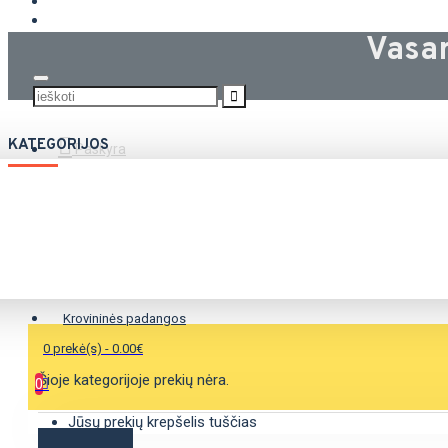
KROVININĖS PADANGOS
Vasa
KATEGORIJOS
Paskyra
Vasarinės padangos
Žieminės padangos
Universalios padangos
Krovininės padangos
0 prekė(s) - 0.00€
Šioje kategorijoje prekių nėra.
0
Jūsų prekių krepšelis tuščias