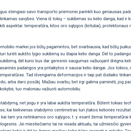
gus stengiasi savo transporto priemonei parinkti kuo geriausias pad
inkamas savybes. Viena iš tokių – sukibimas su kelio danga, kad ir ko
i aspektai: temperatūra, kitos oro sąlygos (krituliai), protektoriaus 
omobilio markei jos būtų pagamintos, bet svarbiausia, kad būtų puiku
uri turėti aukšto lygio sukibimą su šlapia kelio danga. Dėl to padan
okį sukibimą, dėl kurio bus dar geresnis saugumas važiuojant drėgna kel
ėl vasarinės padangos yra pritaikytos ir sausai kelio dangai. Jos toki
emperatūras. Tad išvengiama deformacijos ir taip pat išsilaiko tinka
bdo, arba daro posūkį. Mažiau svarbu, bet irgi galima paminėti, jog p
 kokybė, tuo maloniau važiuoti automobiliu.
abdymą, net jeigu ir yra labai aukšta temperatūra. Būtent tokias tec
ose, kai kiekvienas stabdymo centimetras turi įtakos kelionės rezulta
 kai tam yra netinkamos oro sąlygos, t. y. esant žemai temperatūrai 
logesnis. Jei miestiečiams tai ne visada aktualu, tai užmiesčio gyven
omi keliai ir dėl to žymiai greičiau keliai būna apsnigti ir aplediję. Ta