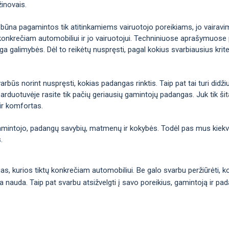
žinovais.
 būna pagamintos tik atitinkamiems vairuotojo poreikiams, jo vairavimo 
konkrečiam automobiliui ir jo vairuotojui. Techniniuose aprašymuose p
galimybės. Dėl to reikėtų nuspręsti, pagal kokius svarbiausius kriteri
arbūs norint nuspręsti, kokias padangas rinktis. Taip pat tai turi didž
arduotuvėje rasite tik pačių geriausių gamintojų padangas. Juk tik šitai
ir komfortas.
gamintojo, padangų savybių, matmenų ir kokybės. Todėl pas mus kiekvie
.
ngas, kurios tiktų konkrečiam automobiliui. Be galo svarbu peržiūrėti,
ma nauda. Taip pat svarbu atsižvelgti į savo poreikius, gamintoją ir pa