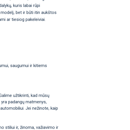
lykų, kuris labai rūpi
modelį, bet ir būti itin aukštos
i ar tiesiog pakeleiviai.
mumui, saugumui ir kitiems
Galime užtikrinti, kad mūsų
okie yra padangų matmenys,
automobiliui. Jei nežinote, kaip
stiliui ir, žinoma, važiavimo ir