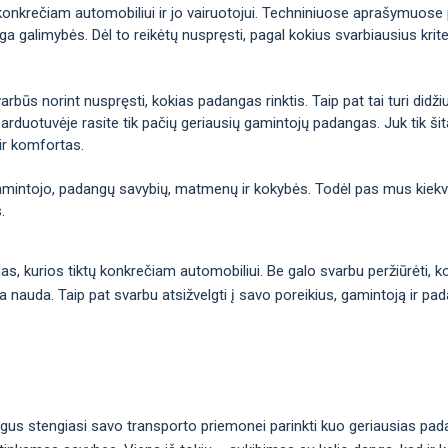
konkrečiam automobiliui ir jo vairuotojui. Techniniuose aprašymuose p
galimybės. Dėl to reikėtų nuspręsti, pagal kokius svarbiausius kriteri
arbūs norint nuspręsti, kokias padangas rinktis. Taip pat tai turi didž
arduotuvėje rasite tik pačių geriausių gamintojų padangas. Juk tik šitai
ir komfortas.
gamintojo, padangų savybių, matmenų ir kokybės. Todėl pas mus kiekvie
.
ngas, kurios tiktų konkrečiam automobiliui. Be galo svarbu peržiūrėti,
ma nauda. Taip pat svarbu atsižvelgti į savo poreikius, gamintoją ir pa
gus stengiasi savo transporto priemonei parinkti kuo geriausias pad