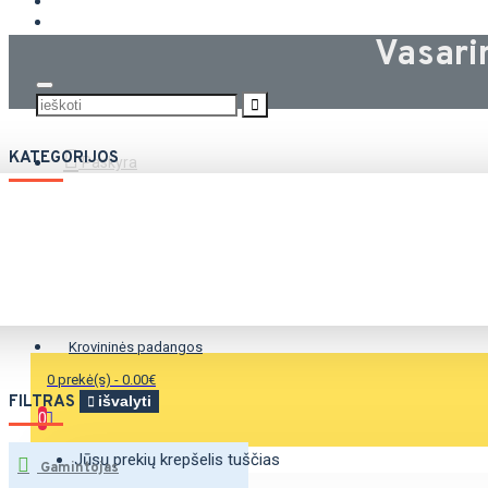
KROVININĖS PADANGOS
Vasari
KATEGORIJOS
Paskyra
Vasarinės padangos
Žieminės padangos
Universalios padangos
Krovininės padangos
0 prekė(s) - 0.00€
FILTRAS
išvalyti
0
Jūsų prekių krepšelis tuščias
Gamintojas