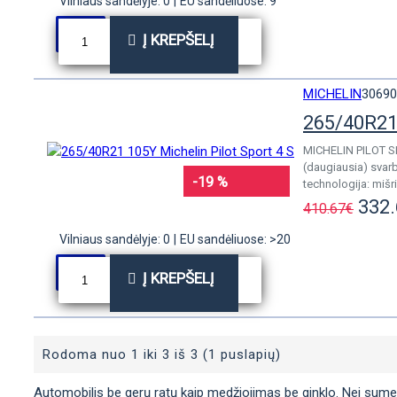
Vilniaus sandėlyje: 0
|
EU sandėliuose: 9
Į KREPŠELĮ
MICHELIN
30690
265/40R21 
MICHELIN PILOT SPO
(daugiausia) svarb
-19 %
technologija: mišri
332
410.67€
Vilniaus sandėlyje: 0
|
EU sandėliuose: >20
Į KREPŠELĮ
Rodoma nuo 1 iki 3 iš 3 (1 puslapių)
Automobilis be gerų ratų kaip medžiojimas be ginklo. Nei sumedžio