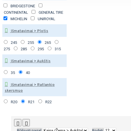
BRIDGESTONE
CONTINENTAL
GENERAL TIRE
MICHELIN
UNIROYAL
Išmatavimai > Plotis
245
255
265
275
285
295
315
Išmatavimai > Aukštis
35
40
Išmatavimai > Ratlankio
skersmuo
R20
R21
R22
Rūšiuoti pagal:
Rodyti: