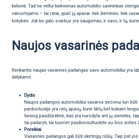
kelionė. Tad ne veltui kiekvienas automobilio savininkas stengia
vairuotojams – tai ratai, ypač jų apavai: tiek žieminės, tiek vas
kokybės. Juk be galo svarbus yra saugumas, ir savo, ir tų, kurie
Naujos vasarinės padan
Renkantis naujas vasarines padangas savo automobiliui yra labai
dalykams.
Dydis
Naujos padangos automobiliui vasaros sezonui turi būti ta
parduotuvėje yra ratų apavų, kurie tiktų bet kokiam lengva
tiesiog pasižiūrėkite, kas yra nurodyta ant jų sienelės, 
tai padaryti, tai tuomet pasikonsultuokite su šios srities 
Poreikiai
Vasarinės padangos gali būti skirtingų rūšių. Taip pat jos