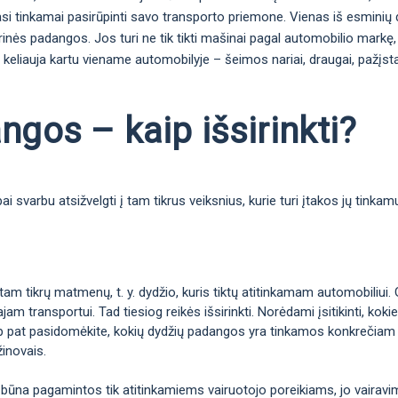
si tinkamai pasirūpinti savo transporto priemone. Vienas iš esminių da
arinės padangos. Jos turi ne tik tikti mašinai pagal automobilio markę, 
 keliauja kartu viename automobilyje – šeimos nariai, draugai, pažįstam
gos – kaip išsirinkti?
 svarbu atsižvelgti į tam tikrus veiksnius, kurie turi įtakos jų tinka
m tikrų matmenų, t. y. dydžio, kuris tiktų atitinkamam automobiliui. 
jam transportui. Tad tiesiog reikės išsirinkti. Norėdami įsitikinti, k
taip pat pasidomėkite, kokių dydžių padangos yra tinkamos konkrečiam 
žinovais.
 būna pagamintos tik atitinkamiems vairuotojo poreikiams, jo vairavimo 