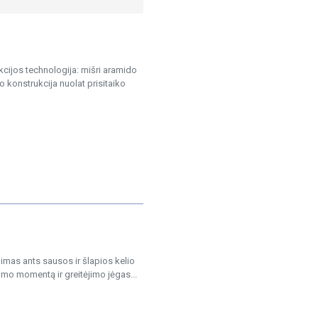
kcijos technologija: mišri aramido
o konstrukcija nuolat prisitaiko
imas ants sausos ir šlapios kelio
imo momentą ir greitėjimo jėgas...