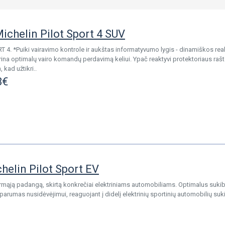
ichelin Pilot Sport 4 SUV
4. *Puiki vairavimo kontrole ir aukštas informatyvumo lygis - dinamiškos rea
krina optimalų vairo komandų perdavimą keliui. Ypač reaktyvi protektoriaus rašt
 kad užtikri..
8€
elin Pilot Sport EV
irmąją padangą, skirtą konkrečiai elektriniams automobiliams. Optimalus sukib
rumas nusidėvėjimui, reaguojant į didelį elektrinių sportinių automobilių suk