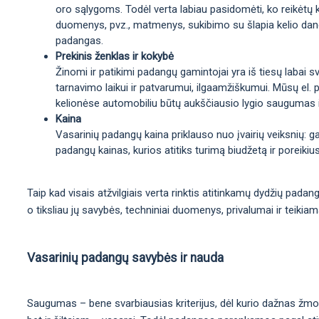
oro sąlygoms. Todėl verta labiau pasidomėti, ko reikėtų 
duomenys, pvz., matmenys, sukibimo su šlapia kelio danga 
padangas.
Prekinis ženklas ir kokybė
Žinomi ir patikimi padangų gamintojai yra iš tiesų labai sv
tarnavimo laikui ir patvarumui, ilgaamžiškumui. Mūsų el. p
kelionėse automobiliu būtų aukščiausio lygio saugumas 
Kaina
Vasarinių padangų kaina priklauso nuo įvairių veiksnių: 
padangų kainas, kurios atitiks turimą biudžetą ir poreikius
Taip kad visais atžvilgiais verta rinktis atitinkamų dydžių pada
o tiksliau jų savybės, techniniai duomenys, privalumai ir teikia
Vasarinių padangų savybės ir nauda
Saugumas – bene svarbiausias kriterijus, dėl kurio dažnas žmo