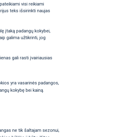
ateikiami visi reikiami
jus teks išsirinkti naujas
iulę įtaką padangų kokybei,
p galima užtikrinti, jog
nas gali rasti įvairiausias
 kokios yra vasarinės padangos,
dangų kokybę bei kainą.
angas ne tik šaltajam sezonui,