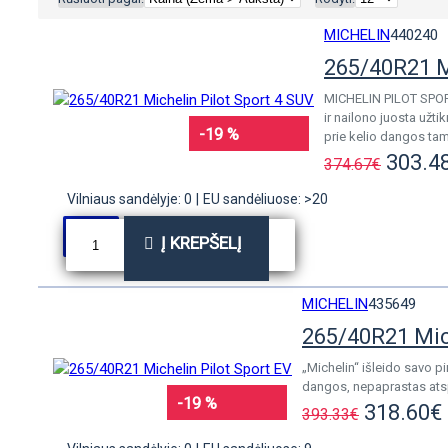
MICHELIN
440240
265/40R21 M
MICHELIN PILOT SPORT 
ir nailono juosta užti
-19 %
prie kelio dangos tam,
303.4
374.67€
Vilniaus sandėlyje: 0
|
EU sandėliuose: >20
Į KREPŠELĮ
MICHELIN
435649
265/40R21 Mich
„Michelin“ išleido savo p
dangos, nepaprastas atspa
-19 %
318.60€
393.33€