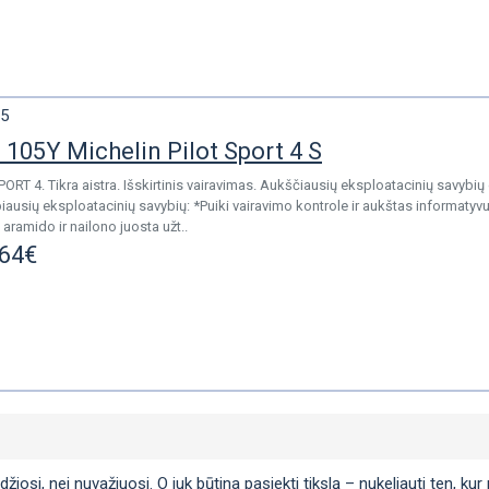
5
105Y Michelin Pilot Sport 4 S
RT 4. Tikra aistra. Išskirtinis vairavimas. Aukščiausių eksploatacinių savybių 
iausių eksploatacinių savybių: *Puiki vairavimo kontrole ir aukštas informatyv
 aramido ir nailono juosta užt..
.64€
si, nei nuvažiuosi. O juk būtina pasiekti tikslą – nukeliauti ten, kur n