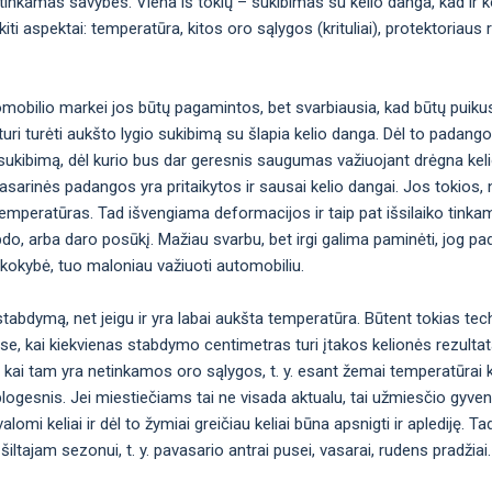
inkamas savybes. Viena iš tokių – sukibimas su kelio danga, kad ir ko
i aspektai: temperatūra, kitos oro sąlygos (krituliai), protektoriaus 
omobilio markei jos būtų pagamintos, bet svarbiausia, kad būtų puiku
uri turėti aukšto lygio sukibimą su šlapia kelio danga. Dėl to padan
okį sukibimą, dėl kurio bus dar geresnis saugumas važiuojant drėgna kel
ėl vasarinės padangos yra pritaikytos ir sausai kelio dangai. Jos toki
emperatūras. Tad išvengiama deformacijos ir taip pat išsilaiko tinka
bdo, arba daro posūkį. Mažiau svarbu, bet irgi galima paminėti, jog p
 kokybė, tuo maloniau važiuoti automobiliu.
abdymą, net jeigu ir yra labai aukšta temperatūra. Būtent tokias tec
ose, kai kiekvienas stabdymo centimetras turi įtakos kelionės rezulta
 kai tam yra netinkamos oro sąlygos, t. y. esant žemai temperatūrai 
logesnis. Jei miestiečiams tai ne visada aktualu, tai užmiesčio gyven
omi keliai ir dėl to žymiai greičiau keliai būna apsnigti ir aplediję. Ta
šiltajam sezonui, t. y. pavasario antrai pusei, vasarai, rudens pradžiai.