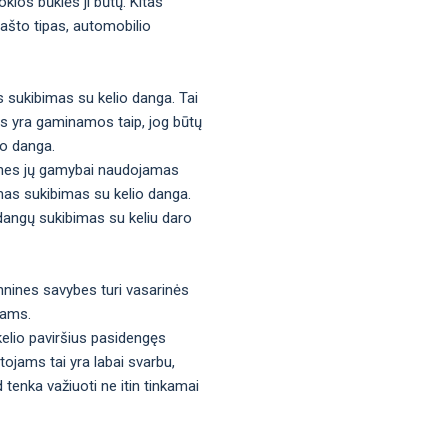
kios būklės ji būtų. Kitas
rašto tipas, automobilio
s sukibimas su kelio danga. Tai
gos yra gaminamos taip, jog būtų
io danga.
os, nes jų gamybai naudojamas
mas sukibimas su kelio danga.
adangų sukibimas su keliu daro
hnines savybes turi vasarinės
tams.
kelio paviršius pasidengęs
tojams tai yra labai svarbu,
d tenka važiuoti ne itin tinkamai