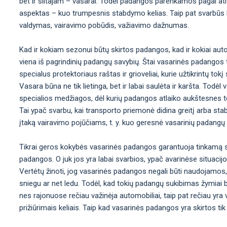
bet ir šiltajam – vasarai. Todėl padangos parenkamos pagal atit
aspektas – kuo trumpesnis stabdymo kelias. Taip pat svarbūs kit
valdymas, vairavimo pobūdis, važiavimo dažnumas.
Kad ir kokiam sezonui būtų skirtos padangos, kad ir kokiai aut
viena iš pagrindinių padangų savybių. Štai vasarinės padangos t
specialus protektoriaus raštas ir grioveliai, kurie užtikrintų t
Vasara būna ne tik lietinga, bet ir labai saulėta ir karšta. Tod
specialios medžiagos, dėl kurių padangos atlaiko aukštesnes t
Tai ypač svarbu, kai transporto priemonė didina greitį arba sta
įtaką vairavimo pojūčiams, t. y. kuo geresnė vasarinių padangų
Tikrai geros kokybės vasarinės padangos garantuoja tinkamą st
padangos. O juk jos yra labai svarbios, ypač avarinėse situacij
Vertėtų žinoti, jog vasarinės padangos negali būti naudojamos,
sniegu ar net ledu. Todėl, kad tokių padangų sukibimas žymiai b
nes rajonuose rečiau važinėja automobiliai, taip pat rečiau yra val
prižiūrimais keliais. Taip kad vasarinės padangos yra skirtos tik 