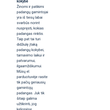
kokybė
Žinomi ir patikimi
padangų gamintojai
yra iš tiesų labai
svarbūs norint
nuspręsti, kokias
padangas rinktis.
Taip pat tai turi
didžiulę įtaką
padangų kokybei,
tarnavimo laikui ir
patvarumui,
ilgaamžiškumui.
Mūsų el.
parduotuvėje rasite
tik pačių geriausių
gamintojų
padangas. Juk tik
šitaip galima
užtikrinti, jog
kelionėse