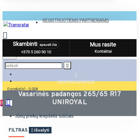
REGISTRUOTIEMS PARTNERIAMS
Skambinti
Mus rasite
spausti čia
Menu
Kontaktai
+370 5 260 90 10
Vasarinės padangos
0 prekė(s) - 0.00€
Vasarinės padangos 265/65 R17
UNIROYAL
0
Jūsų prekių krepšelis tuščias
FILTRAS
išvalyti