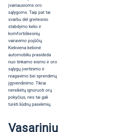
įvairiausioms oro
sąlygoms. Taip pat tai
svarbu dėl greitesnio
stabdymo kelio ir
komfortiškesnių
vairavimo pojūčių.
Kiekviena kelionė
automobiliu prasideda
nuo tinkamo eismo ir oro
sąlygų įvertinimo ir
reagavimo bei sprendimų
įgyvendinimo. Tikrai
nereikėtų ignoruoti orų
pokyčius, nes tai gali
turėti liūdnų pasekmių.
Vasarinių