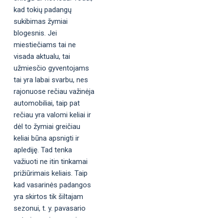
kad tokių padangų
sukibimas žymiai
blogesnis. Jei
miestiečiams tai ne
visada aktualu, tai
užmiesčio gyventojams
tai yra labai svarbu, nes
rajonuose rečiau važinėja
automobiliai, taip pat
rečiau yra valomi keliai ir
dėl to žymiai greičiau
keliai būna apsnigti ir
aplediję. Tad tenka
važiuoti ne itin tinkamai
prižiūrimais keliais. Taip
kad vasarinės padangos
yra skirtos tik šiltajam
sezonui, t. y. pavasario