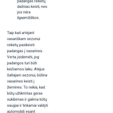
padangas reikėtų
dažniau keisti, nes
jos nėra
ilgaamžiškos.
Taip kad artėjant
vasariškam sezonui
reikėtų pasikeisti
padangas į vasarines.
Verta įsidėmėti, jog
padangos turi būti
keičiamos laiku. Atėjus
šaltajam sezonui, būtina
vasarines keisti į
žiemines. To reikia, kad
būtų užtikrintas geras
sukibimas ir galima būtų
saugiai ir tinkamai valdyti
automobilį esant