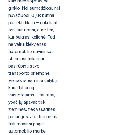
kaip medžiojimas be
ginklo. Nei sumedžiosi, nei
nuvažiuosi. O juk būtina
pasiekti tikslą – nukeliauti
ten, kur norisi, o ne ten,
kur baigiasi kelionė. Tad
ne veltui kiekvienas
automobilio savininkas
stengiasi tinkamai
pasirūpinti savo
transporto priemone.
Vienas iš esminių dalykų,
kuris labai rūpi
vairuotojams – tai ratai,
ypač jų apavai: tiek
žieminės, tiek vasarinės
padangos. Jos turi ne tik
tikti mašinai pagal
automobilio markę,