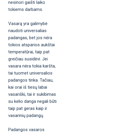
nesinori gaišti laiko
tokiems darbams.
Vasarą yra galimybė
naudoti universalias
padangas, bet jos nėra
tokios atsparios aukštai
temperatūrai, taip pat
greičiau susidėvi. Jei
vasara nėra tokia karšta,
tai tuomet universalios
padangos tinka. Tačiau,
kai orai iš tiesų labai
vasariški, tai ir sukibimas
su kelio danga negali būti
taip pat geras kaip ir
vasarinių padangų.
Padangos vasaros