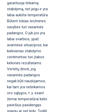
garantuoja tinkamą
stabdymą, net jeigu ir yra
labai aukšta temperatūra.
Būtent tokias technines
savybes turi vasarinės
padangos. O juk jos yra
labai svarbios, ypač
avarinėse situacijose, kai
kiekvienas stabdymo
centimetras turi įtakos
kelionės rezultatams.
Vertėtų žinoti, jog
vasarinės padangos
negali būti naudojamos,
kai tam yra netinkamos
oro sąlygos, t. y. esant
žemai temperatūrai kelio
paviršius pasidengęs
sniegu ar net ledu. Todėl,