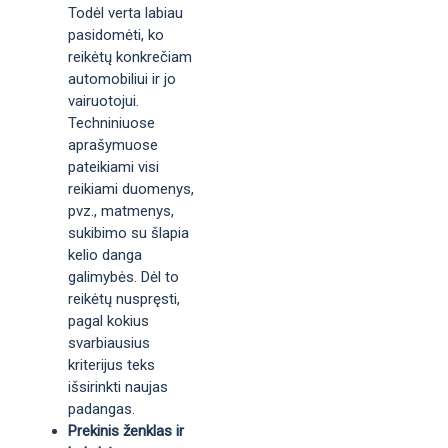
Todėl verta labiau
pasidomėti, ko
reikėtų konkrečiam
automobiliui ir jo
vairuotojui.
Techniniuose
aprašymuose
pateikiami visi
reikiami duomenys,
pvz., matmenys,
sukibimo su šlapia
kelio danga
galimybės. Dėl to
reikėtų nuspręsti,
pagal kokius
svarbiausius
kriterijus teks
išsirinkti naujas
padangas.
Prekinis ženklas ir