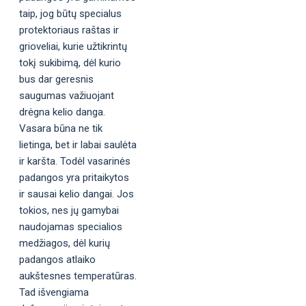
taip, jog būtų specialus
protektoriaus raštas ir
grioveliai, kurie užtikrintų
tokį sukibimą, dėl kurio
bus dar geresnis
saugumas važiuojant
drėgna kelio danga.
Vasara būna ne tik
lietinga, bet ir labai saulėta
ir karšta. Todėl vasarinės
padangos yra pritaikytos
ir sausai kelio dangai. Jos
tokios, nes jų gamybai
naudojamas specialios
medžiagos, dėl kurių
padangos atlaiko
aukštesnes temperatūras.
Tad išvengiama