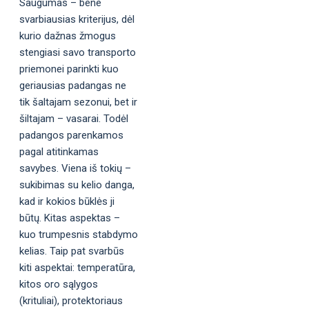
Saugumas – bene
svarbiausias kriterijus, dėl
kurio dažnas žmogus
stengiasi savo transporto
priemonei parinkti kuo
geriausias padangas ne
tik šaltajam sezonui, bet ir
šiltajam – vasarai. Todėl
padangos parenkamos
pagal atitinkamas
savybes. Viena iš tokių –
sukibimas su kelio danga,
kad ir kokios būklės ji
būtų. Kitas aspektas –
kuo trumpesnis stabdymo
kelias. Taip pat svarbūs
kiti aspektai: temperatūra,
kitos oro sąlygos
(krituliai), protektoriaus