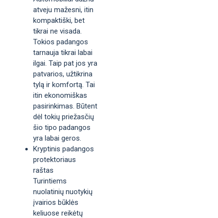
atveju mažesni, itin
kompaktiški, bet
tikrai ne visada.
Tokios padangos
tarnauja tikrai labai
ilgai. Taip pat jos yra
patvarios, užtikrina
tylą ir komfortą. Tai
itin ekonomiškas
pasirinkimas. Būtent
dėl tokių priežasčių
šio tipo padangos
yra labai geros.
Kryptinis padangos
protektoriaus
raštas
Turintiems
nuolatinių nuotykių
įvairios būklės
keliuose reikėtų