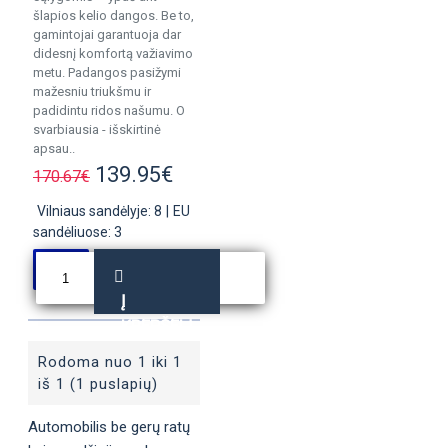
šlapios kelio dangos. Be to,
gamintojai garantuoja dar
didesnį komfortą važiavimo
metu. Padangos pasižymi
mažesniu triukšmu ir
padidintu ridos našumu. O
svarbiausia - išskirtinė
apsau..
139.95€
170.67€
Vilniaus sandėlyje: 8
|
EU
sandėliuose: 3
Į
KREPŠELĮ
Rodoma nuo 1 iki 1
iš 1 (1 puslapių)
Automobilis be gerų ratų