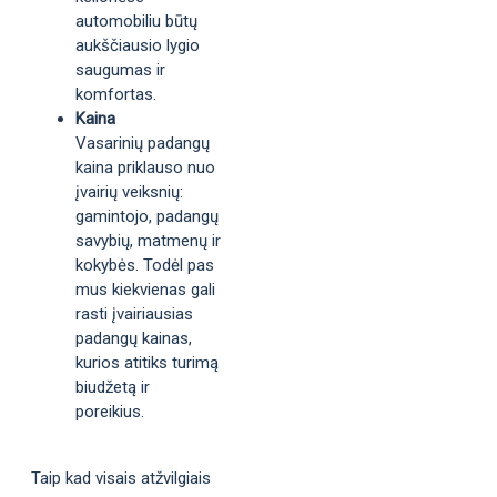
automobiliu būtų
aukščiausio lygio
saugumas ir
komfortas.
Kaina
Vasarinių padangų
kaina priklauso nuo
įvairių veiksnių:
gamintojo, padangų
savybių, matmenų ir
kokybės. Todėl pas
mus kiekvienas gali
rasti įvairiausias
padangų kainas,
kurios atitiks turimą
biudžetą ir
poreikius.
Taip kad visais atžvilgiais