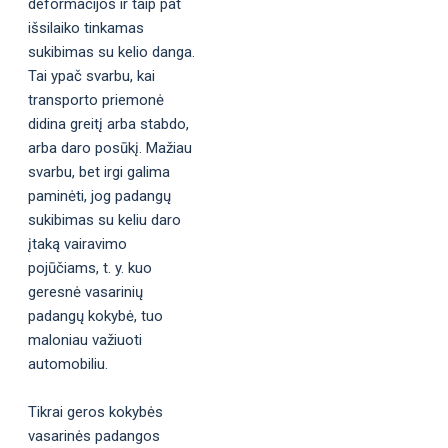
deformacijos ir taip pat
išsilaiko tinkamas
sukibimas su kelio danga.
Tai ypač svarbu, kai
transporto priemonė
didina greitį arba stabdo,
arba daro posūkį. Mažiau
svarbu, bet irgi galima
paminėti, jog padangų
sukibimas su keliu daro
įtaką vairavimo
pojūčiams, t. y. kuo
geresnė vasarinių
padangų kokybė, tuo
maloniau važiuoti
automobiliu.
Tikrai geros kokybės
vasarinės padangos