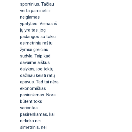
sportinius. Tačiau
verta paminėti ir
neigiamas
ypatybes. Vienas iš
jų yra tas, jog
padangos su tokiu
asimetriniu raštu
žymiai greičiau
sudyla. Taip kad
savaime aiškus
dalykas, jog tektų
dažniau keisti ratų
apavus. Tad tai nėra
ekonomiškas
pasirinkimas. Nors
būtent toks
variantas
pasirenkamas, kai
netinka nei
simetrinis, nei