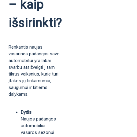
– kaip
išsirinkti?
Renkantis naujas
vasarines padangas savo
automobiliui yra labai
svarbu atsižvelgti į tam
tikrus veiksnius, kurie turi
įtakos jų tinkamumui,
saugumui ir kitiems
dalykams.
Dydis
Naujos padangos
automobiliui
vasaros sezonui