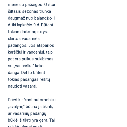
mėnesio pabaigos. O štai
šiltasis sezonas trunka
daugmaž nuo balandžio 1
d. iki lapkričio 9 d. Būtent
tokiam laikotarpiui yra
skirtos vasarinės
padangos. Jos atsparios
karščiui ir vandeniui, taip
pat yra puikus sukibimas
su „vasariška“ kelio
danga. Dėl to būtent
tokias padangas reiktų
naudoti vasarai.
Prieš keičiant automobiliui
„avalynę“ būtina įsitikinti,
ar vasarinių padangų
būklė iš tikro yra gera. Tai
reikėtų daryti prieš