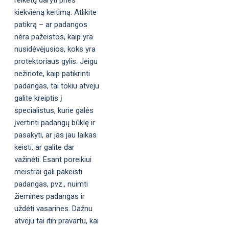
kiekvieną keitimą. Atlikite
patikrą – ar padangos
nėra pažeistos, kaip yra
nusidėvėjusios, koks yra
protektoriaus gylis. Jeigu
nežinote, kaip patikrinti
padangas, tai tokiu atveju
galite kreiptis į
specialistus, kurie galės
įvertinti padangų būklę ir
pasakyti, ar jas jau laikas
keisti, ar galite dar
važinėti. Esant poreikiui
meistrai gali pakeisti
padangas, pvz., nuimti
žiemines padangas ir
uždėti vasarines. Dažnu
atveju tai itin pravartu, kai