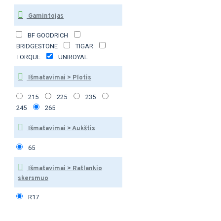
Gamintojas
BF GOODRICH
BRIDGESTONE
TIGAR
TORQUE
UNIROYAL
Išmatavimai > Plotis
215
225
235
245
265
Išmatavimai > Aukštis
65
Išmatavimai > Ratlankio
skersmuo
R17