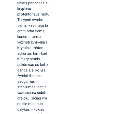
rinktis padangas su
kryptiniu
protektoriaus raštu.
Tai ypač svarbu
tiems, kas mėgsta
greitį arba tiems,
kuriems tenka
važinėti žvyrkeliais.
Kryptinis raštas
sukurtas tam, kad
būtų geresnis
sukibimas su kelio
danga. Dėl ko yra
žymiai didesnis
saugumas ir
stabilumas, net jei
važiuojama dideliu
greičiu. Tačiau yra
ne itin malonus
dalykas – tokias