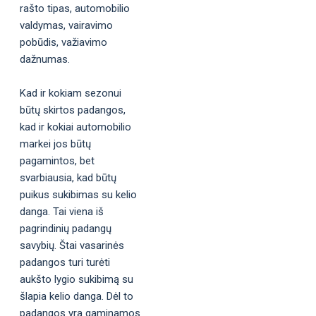
rašto tipas, automobilio
valdymas, vairavimo
pobūdis, važiavimo
dažnumas.
Kad ir kokiam sezonui
būtų skirtos padangos,
kad ir kokiai automobilio
markei jos būtų
pagamintos, bet
svarbiausia, kad būtų
puikus sukibimas su kelio
danga. Tai viena iš
pagrindinių padangų
savybių. Štai vasarinės
padangos turi turėti
aukšto lygio sukibimą su
šlapia kelio danga. Dėl to
padangos yra gaminamos