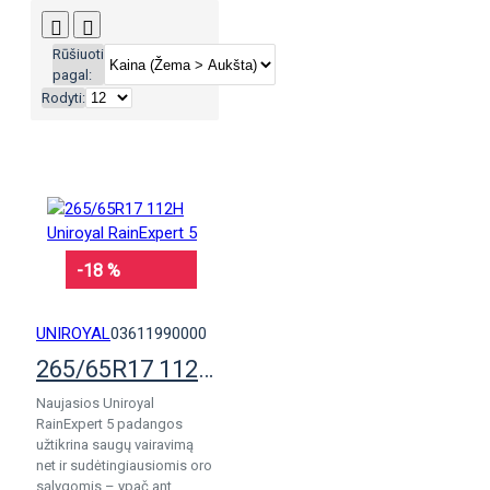
Rūšiuoti
pagal:
Rodyti:
-18 %
UNIROYAL
03611990000
265/65R17 112H Uniroyal RainExpert 5
Naujasios Uniroyal
RainExpert 5 padangos
užtikrina saugų vairavimą
net ir sudėtingiausiomis oro
sąlygomis – ypač ant