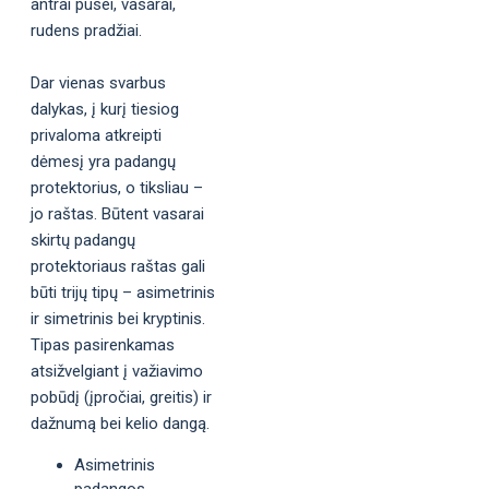
antrai pusei, vasarai,
rudens pradžiai.
Dar vienas svarbus
dalykas, į kurį tiesiog
privaloma atkreipti
dėmesį yra padangų
protektorius, o tiksliau –
jo raštas. Būtent vasarai
skirtų padangų
protektoriaus raštas gali
būti trijų tipų – asimetrinis
ir simetrinis bei kryptinis.
Tipas pasirenkamas
atsižvelgiant į važiavimo
pobūdį (įpročiai, greitis) ir
dažnumą bei kelio dangą.
Asimetrinis
padangos