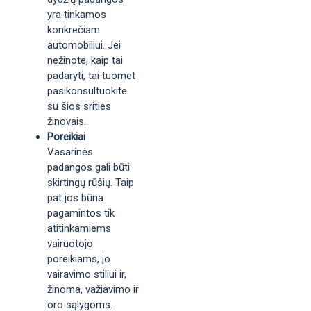
yra tinkamos
konkrečiam
automobiliui. Jei
nežinote, kaip tai
padaryti, tai tuomet
pasikonsultuokite
su šios srities
žinovais.
Poreikiai
Vasarinės
padangos gali būti
skirtingų rūšių. Taip
pat jos būna
pagamintos tik
atitinkamiems
vairuotojo
poreikiams, jo
vairavimo stiliui ir,
žinoma, važiavimo ir
oro sąlygoms.