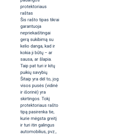
protektoriaus
raštas
Šis rašto tipas tikrai
garantuoja
nepriekaištingai
gerą sukibimą su
kelio danga, kad ir
kokia ji būtų – ar
sausa, ar šlapia.
Taip pat turi ir kitų
puikių savybių.
Šitaip yra dėl to, jog
visos pusės (vidinė
ir išorinė) yra
skirtingos. Tokį
protektoriaus rašto
tipą pasirenka tie,
kurie mėgsta greitį
ir turi itin galingus
automobilius, pvz.,