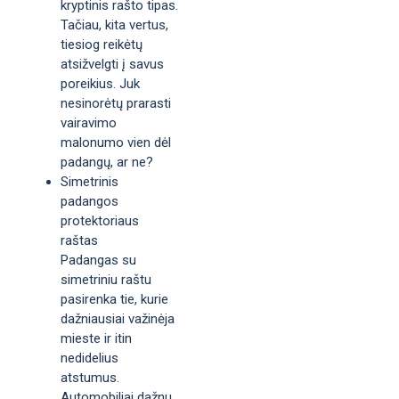
kryptinis rašto tipas.
Tačiau, kita vertus,
tiesiog reikėtų
atsižvelgti į savus
poreikius. Juk
nesinorėtų prarasti
vairavimo
malonumo vien dėl
padangų, ar ne?
Simetrinis
padangos
protektoriaus
raštas
Padangas su
simetriniu raštu
pasirenka tie, kurie
dažniausiai važinėja
mieste ir itin
nedidelius
atstumus.
Automobiliai dažnu