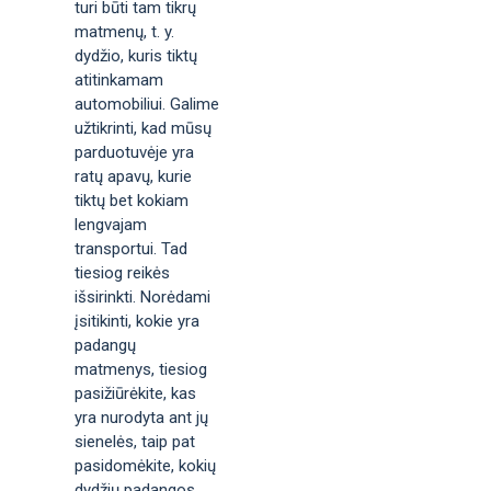
turi būti tam tikrų
matmenų, t. y.
dydžio, kuris tiktų
atitinkamam
automobiliui. Galime
užtikrinti, kad mūsų
parduotuvėje yra
ratų apavų, kurie
tiktų bet kokiam
lengvajam
transportui. Tad
tiesiog reikės
išsirinkti. Norėdami
įsitikinti, kokie yra
padangų
matmenys, tiesiog
pasižiūrėkite, kas
yra nurodyta ant jų
sienelės, taip pat
pasidomėkite, kokių
dydžių padangos