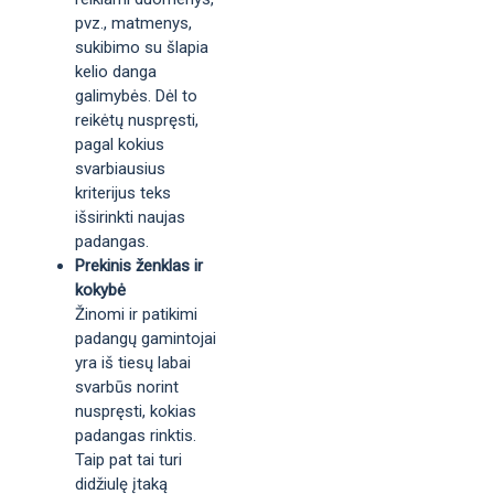
pvz., matmenys,
sukibimo su šlapia
kelio danga
galimybės. Dėl to
reikėtų nuspręsti,
pagal kokius
svarbiausius
kriterijus teks
išsirinkti naujas
padangas.
Prekinis ženklas ir
kokybė
Žinomi ir patikimi
padangų gamintojai
yra iš tiesų labai
svarbūs norint
nuspręsti, kokias
padangas rinktis.
Taip pat tai turi
didžiulę įtaką