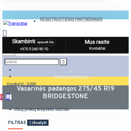
REGISTRUOTIEMS PARTNERIAMS
Skambinti
Mus rasite
spausti čia
Menu
Kontaktai
+370 5 260 90 10
Vasarinės padangos
0 prekė(s) - 0.00€
Vasarinės padangos 275/45 R19
BRIDGESTONE
0
Jūsų prekių krepšelis tuščias
FILTRAS
išvalyti