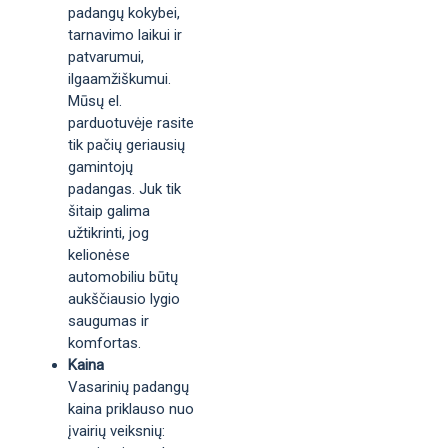
padangų kokybei,
tarnavimo laikui ir
patvarumui,
ilgaamžiškumui.
Mūsų el.
parduotuvėje rasite
tik pačių geriausių
gamintojų
padangas. Juk tik
šitaip galima
užtikrinti, jog
kelionėse
automobiliu būtų
aukščiausio lygio
saugumas ir
komfortas.
Kaina
Vasarinių padangų
kaina priklauso nuo
įvairių veiksnių: