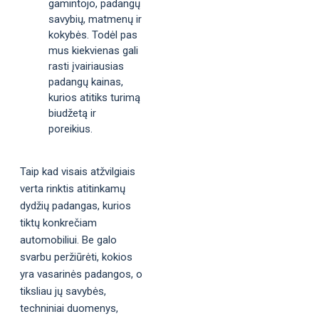
gamintojo, padangų
savybių, matmenų ir
kokybės. Todėl pas
mus kiekvienas gali
rasti įvairiausias
padangų kainas,
kurios atitiks turimą
biudžetą ir
poreikius.
Taip kad visais atžvilgiais
verta rinktis atitinkamų
dydžių padangas, kurios
tiktų konkrečiam
automobiliui. Be galo
svarbu peržiūrėti, kokios
yra vasarinės padangos, o
tiksliau jų savybės,
techniniai duomenys,