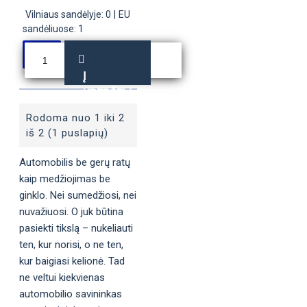
Vilniaus sandėlyje: 0
|
EU
sandėliuose: 1
Į
KREPŠELĮ
Rodoma nuo 1 iki 2
iš 2 (1 puslapių)
Automobilis be gerų ratų
kaip medžiojimas be
ginklo. Nei sumedžiosi, nei
nuvažiuosi. O juk būtina
pasiekti tikslą – nukeliauti
ten, kur norisi, o ne ten,
kur baigiasi kelionė. Tad
ne veltui kiekvienas
automobilio savininkas