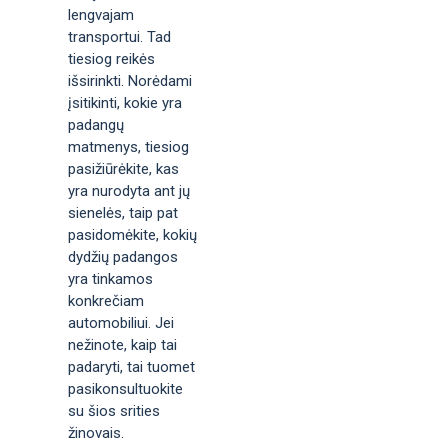
lengvajam
transportui. Tad
tiesiog reikės
išsirinkti. Norėdami
įsitikinti, kokie yra
padangų
matmenys, tiesiog
pasižiūrėkite, kas
yra nurodyta ant jų
sienelės, taip pat
pasidomėkite, kokių
dydžių padangos
yra tinkamos
konkrečiam
automobiliui. Jei
nežinote, kaip tai
padaryti, tai tuomet
pasikonsultuokite
su šios srities
žinovais.