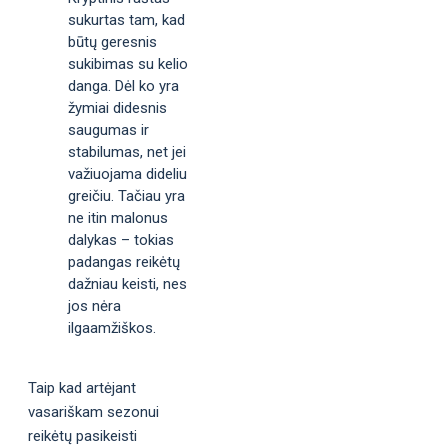
sukurtas tam, kad
būtų geresnis
sukibimas su kelio
danga. Dėl ko yra
žymiai didesnis
saugumas ir
stabilumas, net jei
važiuojama dideliu
greičiu. Tačiau yra
ne itin malonus
dalykas – tokias
padangas reikėtų
dažniau keisti, nes
jos nėra
ilgaamžiškos.
Taip kad artėjant
vasariškam sezonui
reikėtų pasikeisti