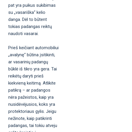
pat yra puikus sukibimas
su „vasariška“ kelio
danga. Dėl to būtent
tokias padangas reiktų
naudoti vasarai.
Prieš keičiant automobiliui
„avalynę“ būtina įsitikinti,
ar vasarinių padangų
būklė iš tikro yra gera. Tai
reikėtų daryti prieš
kiekvieną keitimą. Atlikite
patikrą – ar padangos
nėra pažeistos, kaip yra
nusidėvėjusios, koks yra
protektoriaus gylis. Jeigu
nežinote, kaip patikrinti
padangas, tai tokiu atveju