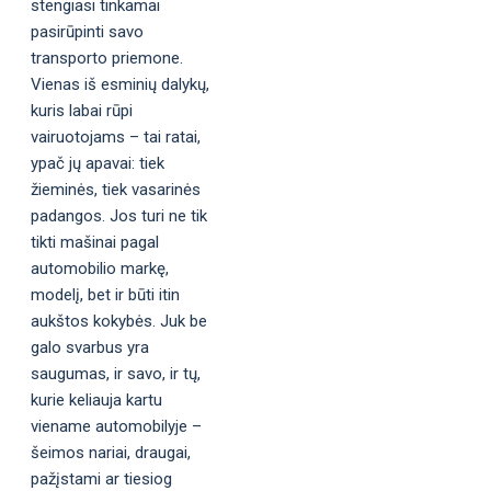
stengiasi tinkamai
pasirūpinti savo
transporto priemone.
Vienas iš esminių dalykų,
kuris labai rūpi
vairuotojams – tai ratai,
ypač jų apavai: tiek
žieminės, tiek vasarinės
padangos. Jos turi ne tik
tikti mašinai pagal
automobilio markę,
modelį, bet ir būti itin
aukštos kokybės. Juk be
galo svarbus yra
saugumas, ir savo, ir tų,
kurie keliauja kartu
viename automobilyje –
šeimos nariai, draugai,
pažįstami ar tiesiog