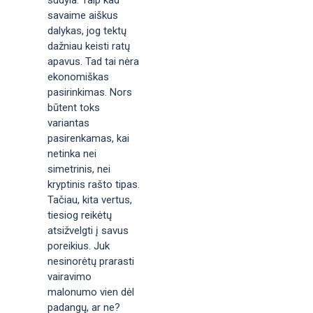
savaime aiškus
dalykas, jog tektų
dažniau keisti ratų
apavus. Tad tai nėra
ekonomiškas
pasirinkimas. Nors
būtent toks
variantas
pasirenkamas, kai
netinka nei
simetrinis, nei
kryptinis rašto tipas.
Tačiau, kita vertus,
tiesiog reikėtų
atsižvelgti į savus
poreikius. Juk
nesinorėtų prarasti
vairavimo
malonumo vien dėl
padangų, ar ne?