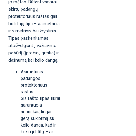
jo raštas. Būtent vasarai
skirtų padangų
protektoriaus raštas gali
būti trijų tipų – asimetrinis
ir simetrinis bei kryptinis.
Tipas pasirenkamas
atsižvelgiant į važiavimo
pobūdį (įpročiai, greitis) ir
dažnumą bei kelio dangą.
Asimetrinis
padangos
protektoriaus
raštas
Šis rašto tipas tikrai
garantuoja
nepriekaištingai
gerą sukibimą su
kelio danga, kad ir
kokia ji būtų – ar