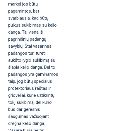
markei jos būtų
pagamintos, bet
svarbiausia, kad būtų
puikus sukibimas su kelio
danga. Tai viena iš
pagrindinių padangų
savybių. Štai vasarinės
padangos turi turėti
aukšto lygio sukibimą su
šlapia kelio danga. Dėl to
padangos yra gaminamos
taip, jog būtų specialus
protektoriaus raštas ir
grioveliai, kurie užtikrintų
tokį sukibimą, dėl kurio
bus dar geresnis
saugumas važiuojant
drėgna kelio danga.
Vasara būna ne tik