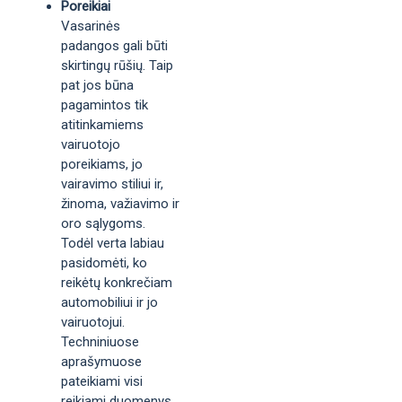
Poreikiai
Vasarinės
padangos gali būti
skirtingų rūšių. Taip
pat jos būna
pagamintos tik
atitinkamiems
vairuotojo
poreikiams, jo
vairavimo stiliui ir,
žinoma, važiavimo ir
oro sąlygoms.
Todėl verta labiau
pasidomėti, ko
reikėtų konkrečiam
automobiliui ir jo
vairuotojui.
Techniniuose
aprašymuose
pateikiami visi
reikiami duomenys,