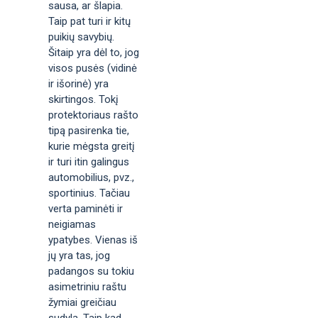
sausa, ar šlapia.
Taip pat turi ir kitų
puikių savybių.
Šitaip yra dėl to, jog
visos pusės (vidinė
ir išorinė) yra
skirtingos. Tokį
protektoriaus rašto
tipą pasirenka tie,
kurie mėgsta greitį
ir turi itin galingus
automobilius, pvz.,
sportinius. Tačiau
verta paminėti ir
neigiamas
ypatybes. Vienas iš
jų yra tas, jog
padangos su tokiu
asimetriniu raštu
žymiai greičiau
sudyla. Taip kad