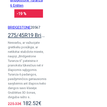
-19 %
BRIDGESTONE
20567
275/45R19 Bridgestone Turanza 6 Enliten
Nesvarbu, ar važiuojate
greitkeliu posūkyje, ar
netikėtai stabdote mieste,
naujoji „Bridgestone
Turanza 6“ pateisina ir
pranoksta lūkesčius net ir
šlapiomis sąlygomis.
Turanza 6 padangos,
pasižyminčios geriausiomis
savybėmis ant šlapios kelio
dangos savo klasėje.
Grublėtas 3D šonas,
dviguba rašto s..
182.52€
225.33€