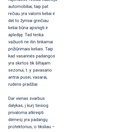
automobiliai, taip pat
rečiau yra valomi keliai ir
dėl to žymiai greičiau
keliai būna apsnigti ir
aplediję. Tad tenka
važiuoti ne itin tinkamai
prižiūrimais keliais. Taip
kad vasarinės padangos
yra skirtos tik šiltajam
sezonui, t. y. pavasario
antrai pusei, vasarai,
rudens pradžiai.
Dar vienas svarbus
dalykas, į kurį tiesiog
privaloma atkreipti
dėmesį yra padangų
protektorius, o tiksliau –