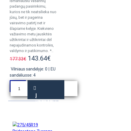
išmaniausiu vasarinių
padangų pasirinkimu,
kurios ne tik neatsilieka nuo
jūsų, bet ir pagerina
vairavimo patirtį net ir
šlapiame kelyje. Kiekvieno
važiavimo metu jauskitės
užtikrintai ir užtikrintai dėl
nepajudinamos kontrolės,
valdymo ir patikimumo. *..
143.64€
177.33€
Vilniaus sandėlyje: 0
|
EU
sandėliuose: 4
Į
KREPŠELĮ