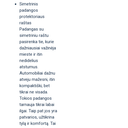
Simetrinis
padangos
protektoriaus
raštas
Padangas su
simetriniu raštu
pasirenka tie, kurie
dažniausiai važinėja
mieste ir itin
nedidelius
atstumus.
Automobiliai dažnu
atveju mažesni, itin
kompaktiški, bet
tikrai ne visada.
Tokios padangos
tarnauja tikrai labai
ilgai. Taip pat jos yra
patvarios, užtikrina
tylą ir komfortą. Tai