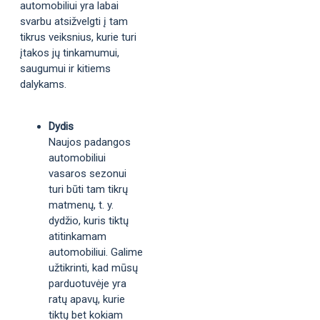
automobiliui yra labai
svarbu atsižvelgti į tam
tikrus veiksnius, kurie turi
įtakos jų tinkamumui,
saugumui ir kitiems
dalykams.
Dydis
Naujos padangos
automobiliui
vasaros sezonui
turi būti tam tikrų
matmenų, t. y.
dydžio, kuris tiktų
atitinkamam
automobiliui. Galime
užtikrinti, kad mūsų
parduotuvėje yra
ratų apavų, kurie
tiktų bet kokiam