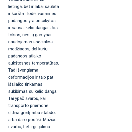
lietinga, bet ir labai saulėta
ir karšta. Todėl vasarinės
padangos yra pritaikytos
ir sausai kelio dangai. Jos
tokios, nes jų gamybai
naudojamas specialios
medžiagos, dėl kurių
padangos atlaiko
aukštesnes temperatūras.
Tad išvengiama
deformacijos ir taip pat
išsilaiko tinkamas
sukibimas su kelio danga.
Tai ypač svarbu, kai
transporto priemonė
didina greitį arba stabdo,
arba daro posūkį. Mažiau
svarbu, bet irgi galima