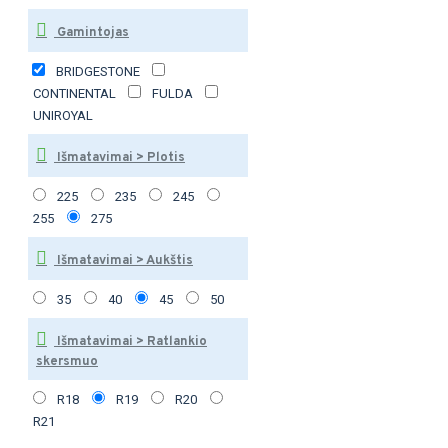
Gamintojas
BRIDGESTONE
CONTINENTAL
FULDA
UNIROYAL
Išmatavimai > Plotis
225
235
245
255
275
Išmatavimai > Aukštis
35
40
45
50
Išmatavimai > Ratlankio
skersmuo
R18
R19
R20
R21