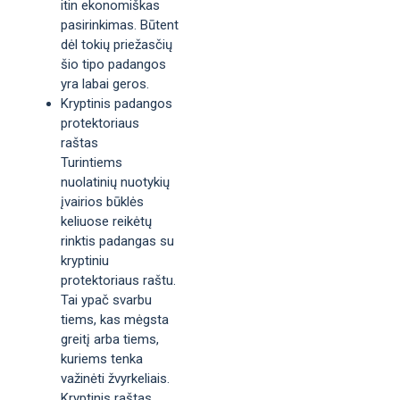
itin ekonomiškas
pasirinkimas. Būtent
dėl tokių priežasčių
šio tipo padangos
yra labai geros.
Kryptinis padangos
protektoriaus
raštas
Turintiems
nuolatinių nuotykių
įvairios būklės
keliuose reikėtų
rinktis padangas su
kryptiniu
protektoriaus raštu.
Tai ypač svarbu
tiems, kas mėgsta
greitį arba tiems,
kuriems tenka
važinėti žvyrkeliais.
Kryptinis raštas