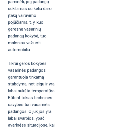
paminėti, jog padangų
sukibimas su keliu daro
įtaką vairavimo
pojūčiams, t. y. kuo
geresnė vasarinių
padangų kokybė, tuo
maloniau važiuoti
automobiliu.
Tikrai geros kokybės
vasarinės padangos
garantuoja tinkamą
stabdymą, net jeigu ir yra
labai aukšta temperatūra.
Būtent tokias technines
savybes turi vasarinės
padangos. O juk jos yra
labai svarbios, ypač
avarinėse situacijose, kai