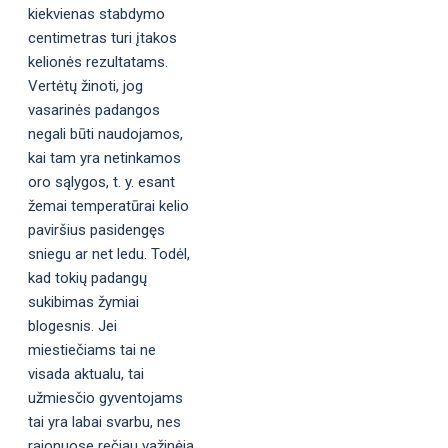
kiekvienas stabdymo
centimetras turi įtakos
kelionės rezultatams.
Vertėtų žinoti, jog
vasarinės padangos
negali būti naudojamos,
kai tam yra netinkamos
oro sąlygos, t. y. esant
žemai temperatūrai kelio
paviršius pasidengęs
sniegu ar net ledu. Todėl,
kad tokių padangų
sukibimas žymiai
blogesnis. Jei
miestiečiams tai ne
visada aktualu, tai
užmiesčio gyventojams
tai yra labai svarbu, nes
rajonuose rečiau važinėja