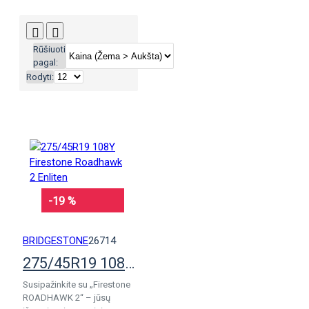
Rūšiuoti
pagal:
Rodyti:
-19 %
BRIDGESTONE
26714
275/45R19 108Y Firestone Roadhawk 2 Enliten
Susipažinkite su „Firestone
ROADHAWK 2“ – jūsų