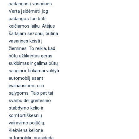
padangas į vasarines.
Verta įsidėmėti, jog
padangos turi būti
keičiamos laiku. Atėjus
šaltajam sezonui, būtina
vasarines keisti į
žiemines. To reikia, kad
būtų užtikrintas geras
sukibimas ir galima būtų
saugiai ir tinkamai valdyti
automobilį esant
įvairiausioms oro
sąlygoms. Taip pat tai
svarbu dėl greitesnio
stabdymo kelio ir
komfortiškesnių
vairavimo pojūčių.
Kiekviena kelionė
automobiliu prasideda