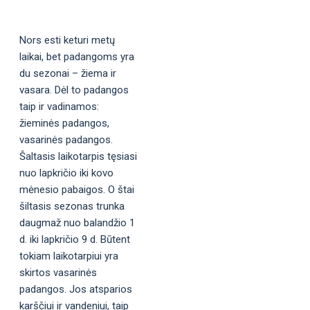
Nors esti keturi metų
laikai, bet padangoms yra
du sezonai – žiema ir
vasara. Dėl to padangos
taip ir vadinamos:
žieminės padangos,
vasarinės padangos.
Šaltasis laikotarpis tęsiasi
nuo lapkričio iki kovo
mėnesio pabaigos. O štai
šiltasis sezonas trunka
daugmaž nuo balandžio 1
d. iki lapkričio 9 d. Būtent
tokiam laikotarpiui yra
skirtos vasarinės
padangos. Jos atsparios
karščiui ir vandeniui, taip