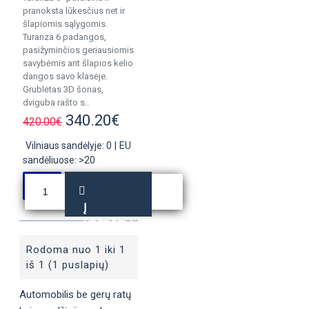
pranoksta lūkesčius net ir
šlapiomis sąlygomis.
Turanza 6 padangos,
pasižyminčios geriausiomis
savybėmis ant šlapios kelio
dangos savo klasėje.
Grublėtas 3D šonas,
dviguba rašto s..
340.20€
420.00€
Vilniaus sandėlyje: 0
|
EU
sandėliuose: >20
Į
KREPŠELĮ
Rodoma nuo 1 iki 1
iš 1 (1 puslapių)
Automobilis be gerų ratų