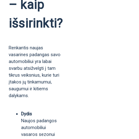
– kaip
išsirinkti?
Renkantis naujas
vasarines padangas savo
automobiliui yra labai
svarbu atsižvelgti į tam
tikrus veiksnius, kurie turi
įtakos jų tinkamumui,
saugumui ir kitiems
dalykams.
Dydis
Naujos padangos
automobiliui
vasaros sezonui