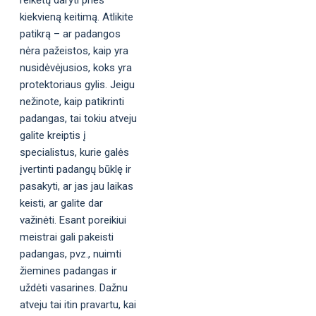
kiekvieną keitimą. Atlikite
patikrą – ar padangos
nėra pažeistos, kaip yra
nusidėvėjusios, koks yra
protektoriaus gylis. Jeigu
nežinote, kaip patikrinti
padangas, tai tokiu atveju
galite kreiptis į
specialistus, kurie galės
įvertinti padangų būklę ir
pasakyti, ar jas jau laikas
keisti, ar galite dar
važinėti. Esant poreikiui
meistrai gali pakeisti
padangas, pvz., nuimti
žiemines padangas ir
uždėti vasarines. Dažnu
atveju tai itin pravartu, kai