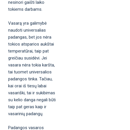
nesinori gaišti laiko
tokiems darbams.
Vasarą yra galimybė
naudoti universalias
padangas, bet jos nėra
tokios atsparios aukštai
temperatūrai, taip pat
greičiau susidėvi. Jei
vasara nėra tokia karšta,
tai tuomet universalios
padangos tinka. Tačiau,
kai orai iš tiesų labai
vasariški, tai ir sukibimas
su kelio danga negali būti
taip pat geras kaip ir
vasarinių padangų.
Padangos vasaros