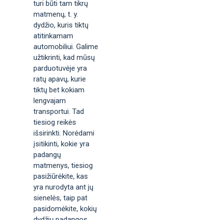
turi būti tam tikrų
matmenų, t. y.
dydžio, kuris tiktų
atitinkamam
automobiliui. Galime
užtikrinti, kad mūsų
parduotuvėje yra
ratų apavų, kurie
tiktų bet kokiam
lengvajam
transportui. Tad
tiesiog reikės
išsirinkti. Norėdami
įsitikinti, kokie yra
padangų
matmenys, tiesiog
pasižiūrėkite, kas
yra nurodyta ant jų
sienelės, taip pat
pasidomėkite, kokių
dydžių padangos