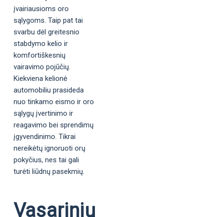
įvairiausioms oro
sąlygoms. Taip pat tai
svarbu dėl greitesnio
stabdymo kelio ir
komfortiškesnių
vairavimo pojūčių.
Kiekviena kelionė
automobiliu prasideda
nuo tinkamo eismo ir oro
sąlygų įvertinimo ir
reagavimo bei sprendimų
įgyvendinimo. Tikrai
nereikėtų ignoruoti orų
pokyčius, nes tai gali
turėti liūdnų pasekmių.
Vasarinių