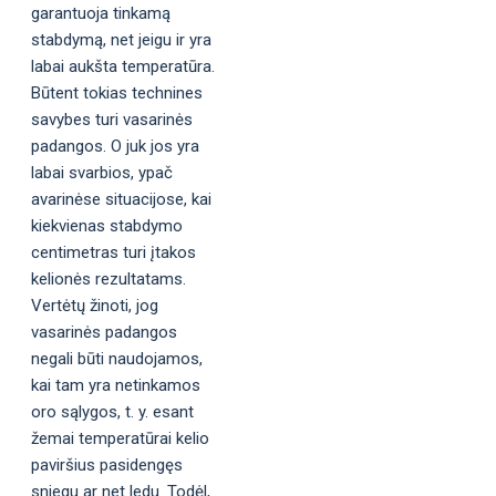
garantuoja tinkamą
stabdymą, net jeigu ir yra
labai aukšta temperatūra.
Būtent tokias technines
savybes turi vasarinės
padangos. O juk jos yra
labai svarbios, ypač
avarinėse situacijose, kai
kiekvienas stabdymo
centimetras turi įtakos
kelionės rezultatams.
Vertėtų žinoti, jog
vasarinės padangos
negali būti naudojamos,
kai tam yra netinkamos
oro sąlygos, t. y. esant
žemai temperatūrai kelio
paviršius pasidengęs
sniegu ar net ledu. Todėl,