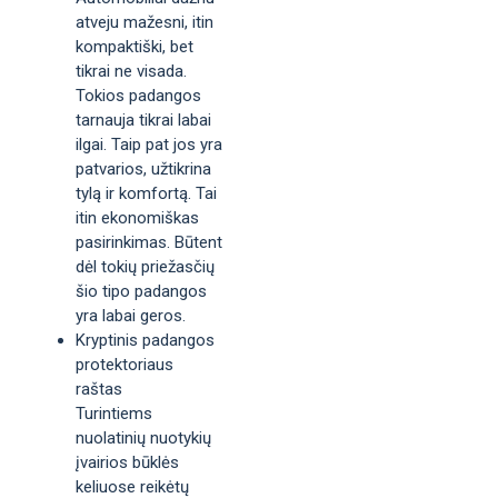
atveju mažesni, itin
kompaktiški, bet
tikrai ne visada.
Tokios padangos
tarnauja tikrai labai
ilgai. Taip pat jos yra
patvarios, užtikrina
tylą ir komfortą. Tai
itin ekonomiškas
pasirinkimas. Būtent
dėl tokių priežasčių
šio tipo padangos
yra labai geros.
Kryptinis padangos
protektoriaus
raštas
Turintiems
nuolatinių nuotykių
įvairios būklės
keliuose reikėtų