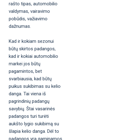
rašto tipas, automobilio
valdymas, vairavimo
pobūdis, važiavimo
dažnumas.
Kad ir kokiam sezonui
būtų skirtos padangos,
kad ir kokiai automobilio
markei jos būtų
pagamintos, bet
svarbiausia, kad būtų
puikus sukibimas su kelio
danga. Tai viena iš
pagrindinių padangų
savybių. Štai vasarinės
padangos turi turėti
aukšto lygio sukibimą su
šlapia kelio danga. Dėl to
padangos yra gaminamos