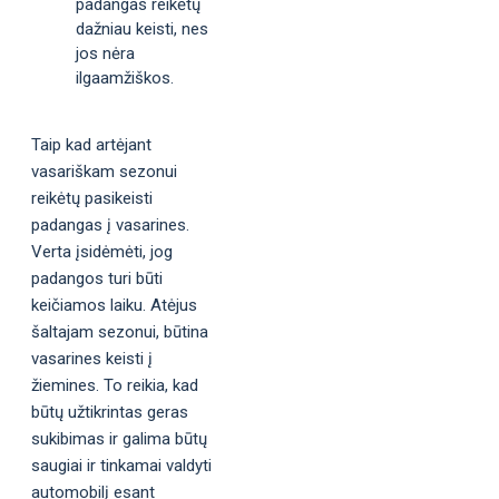
padangas reikėtų
dažniau keisti, nes
jos nėra
ilgaamžiškos.
Taip kad artėjant
vasariškam sezonui
reikėtų pasikeisti
padangas į vasarines.
Verta įsidėmėti, jog
padangos turi būti
keičiamos laiku. Atėjus
šaltajam sezonui, būtina
vasarines keisti į
žiemines. To reikia, kad
būtų užtikrintas geras
sukibimas ir galima būtų
saugiai ir tinkamai valdyti
automobilį esant