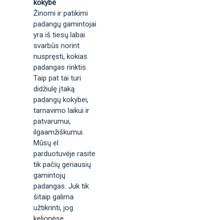
kokybė
Žinomi ir patikimi
padangų gamintojai
yra iš tiesų labai
svarbūs norint
nuspręsti, kokias
padangas rinktis.
Taip pat tai turi
didžiulę įtaką
padangų kokybei,
tarnavimo laikui ir
patvarumui,
ilgaamžiškumui.
Mūsų el.
parduotuvėje rasite
tik pačių geriausių
gamintojų
padangas. Juk tik
šitaip galima
užtikrinti, jog
kelionėse