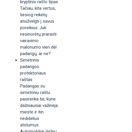
kryptinis rašto tipas.
Tačiau, kita vertus,
tiesiog reikėtų
atsižvelgti į savus
poreikius. Juk
nesinorėtų prarasti
vairavimo
malonumo vien dėl
padangų, ar ne?
Simetrinis
padangos
protektoriaus
raštas
Padangas su
simetriniu raštu
pasirenka tie, kurie
dažniausiai važinėja
mieste ir itin
nedidelius
atstumus.
Automobiliai dažnu