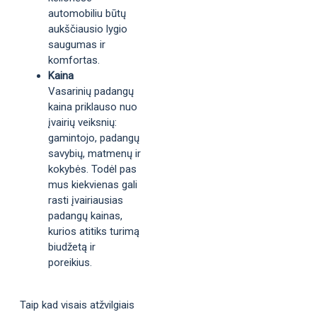
automobiliu būtų
aukščiausio lygio
saugumas ir
komfortas.
Kaina
Vasarinių padangų
kaina priklauso nuo
įvairių veiksnių:
gamintojo, padangų
savybių, matmenų ir
kokybės. Todėl pas
mus kiekvienas gali
rasti įvairiausias
padangų kainas,
kurios atitiks turimą
biudžetą ir
poreikius.
Taip kad visais atžvilgiais