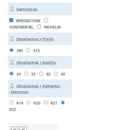
Gamintojas
BRIDGESTONE
CONTINENTAL
MICHELIN
Išmatavimai > Plotis
285
315
Išmatavimai > Aukštis
30
35
40
45
Išmatavimai > Ratlankio
skersmuo
R19
R20
R21
R22