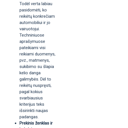
Todėl verta labiau
pasidomėti, ko
reikėtų konkrečiam
automobiliui ir jo
vairuotojui.
Techniniuose
aprašymuose
pateikiami visi
reikiami duomenys,
pvz., matmenys,
sukibimo su šlapia
kelio danga
galimybės. Dėl to
reikėtų nuspręsti,
pagal kokius
svarbiausius
kriterijus teks
išsirinkti naujas
padangas.
Prekinis ženklas ir