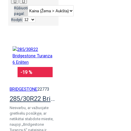
Rūšiuoti
pagal:
Rodyti:
-19 %
BRIDGESTONE
22773
285/30R22 Bridgestone Turanza 6 Enliten
Nesvarbu, ar važiuojate
greitkeliu posūkyje, ar
netikėtai stabdote mieste,
naujoji „Bridgestone
Turanza 6“ pateisina ir