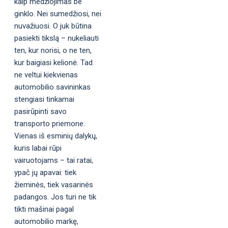
kaip medžiojimas be
ginklo. Nei sumedžiosi, nei
nuvažiuosi. O juk būtina
pasiekti tikslą – nukeliauti
ten, kur norisi, o ne ten,
kur baigiasi kelionė. Tad
ne veltui kiekvienas
automobilio savininkas
stengiasi tinkamai
pasirūpinti savo
transporto priemone.
Vienas iš esminių dalykų,
kuris labai rūpi
vairuotojams – tai ratai,
ypač jų apavai: tiek
žieminės, tiek vasarinės
padangos. Jos turi ne tik
tikti mašinai pagal
automobilio markę,