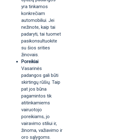
yra tinkamos
konkrečiam
automobiliui. Jei
nežinote, kaip tai
padaryti, tai tuomet
pasikonsultuokite
su šios srities
žinovais.
Poreikiai
Vasarinės
padangos gali būti
skirtingų rūšių. Taip
pat jos būna
pagamintos tik
atitinkamiems
vairuotojo
poreikiams, jo
vairavimo stiliui ir,
žinoma, važiavimo ir
oro sąlygoms.