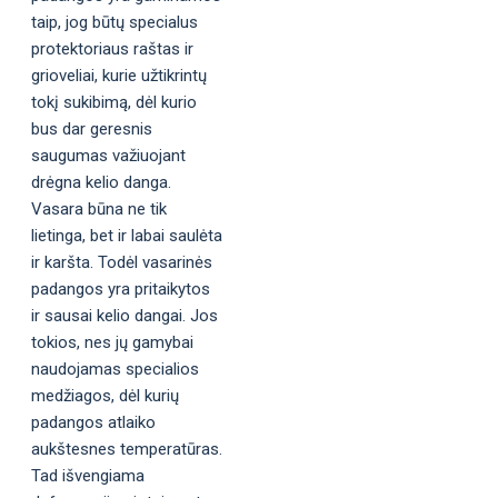
taip, jog būtų specialus
protektoriaus raštas ir
grioveliai, kurie užtikrintų
tokį sukibimą, dėl kurio
bus dar geresnis
saugumas važiuojant
drėgna kelio danga.
Vasara būna ne tik
lietinga, bet ir labai saulėta
ir karšta. Todėl vasarinės
padangos yra pritaikytos
ir sausai kelio dangai. Jos
tokios, nes jų gamybai
naudojamas specialios
medžiagos, dėl kurių
padangos atlaiko
aukštesnes temperatūras.
Tad išvengiama