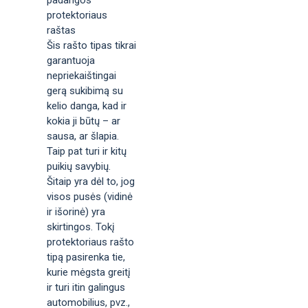
protektoriaus
raštas
Šis rašto tipas tikrai
garantuoja
nepriekaištingai
gerą sukibimą su
kelio danga, kad ir
kokia ji būtų – ar
sausa, ar šlapia.
Taip pat turi ir kitų
puikių savybių.
Šitaip yra dėl to, jog
visos pusės (vidinė
ir išorinė) yra
skirtingos. Tokį
protektoriaus rašto
tipą pasirenka tie,
kurie mėgsta greitį
ir turi itin galingus
automobilius, pvz.,