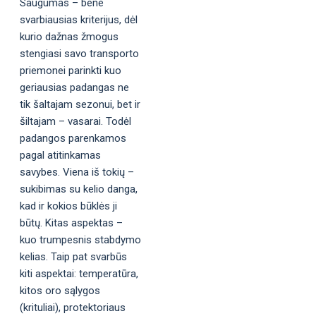
Saugumas – bene
svarbiausias kriterijus, dėl
kurio dažnas žmogus
stengiasi savo transporto
priemonei parinkti kuo
geriausias padangas ne
tik šaltajam sezonui, bet ir
šiltajam – vasarai. Todėl
padangos parenkamos
pagal atitinkamas
savybes. Viena iš tokių –
sukibimas su kelio danga,
kad ir kokios būklės ji
būtų. Kitas aspektas –
kuo trumpesnis stabdymo
kelias. Taip pat svarbūs
kiti aspektai: temperatūra,
kitos oro sąlygos
(krituliai), protektoriaus