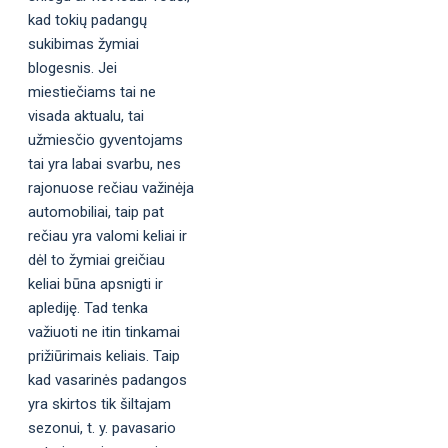
kad tokių padangų
sukibimas žymiai
blogesnis. Jei
miestiečiams tai ne
visada aktualu, tai
užmiesčio gyventojams
tai yra labai svarbu, nes
rajonuose rečiau važinėja
automobiliai, taip pat
rečiau yra valomi keliai ir
dėl to žymiai greičiau
keliai būna apsnigti ir
aplediję. Tad tenka
važiuoti ne itin tinkamai
prižiūrimais keliais. Taip
kad vasarinės padangos
yra skirtos tik šiltajam
sezonui, t. y. pavasario