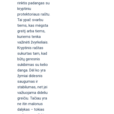
rinktis padangas su
kryptiniu
protektoriaus raštu.
Tai ypač svarbu
tiems, kas mėgsta
greitį arba tiems,
kuriems tenka
važinėti žvyrkeliais.
Kryptinis raštas
sukurtas tam, kad
būtų geresnis
sukibimas su kelio
danga. Dėl ko yra
žymiai didesnis
saugumas ir
stabilumas, net jei
važiuojama dideliu
greičiu. Tačiau yra
ne itin malonus
dalykas – tokias