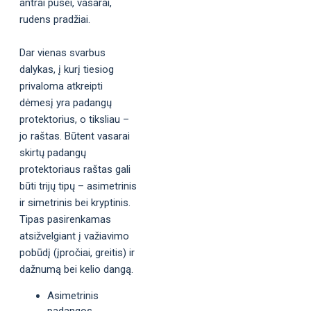
antrai pusei, vasarai,
rudens pradžiai.
Dar vienas svarbus
dalykas, į kurį tiesiog
privaloma atkreipti
dėmesį yra padangų
protektorius, o tiksliau –
jo raštas. Būtent vasarai
skirtų padangų
protektoriaus raštas gali
būti trijų tipų – asimetrinis
ir simetrinis bei kryptinis.
Tipas pasirenkamas
atsižvelgiant į važiavimo
pobūdį (įpročiai, greitis) ir
dažnumą bei kelio dangą.
Asimetrinis
padangos