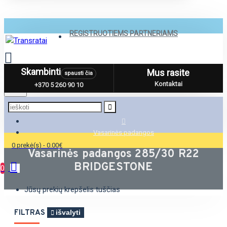
REGISTRUOTIEMS PARTNERIAMS
Skambinti
Mus rasite
spausti čia
Menu
Kontaktai
+370 5 260 90 10
Vasarinės padangos
0 prekė(s) - 0.00€
Vasarinės padangos 285/30 R22
BRIDGESTONE
0
Jūsų prekių krepšelis tuščias
FILTRAS
išvalyti