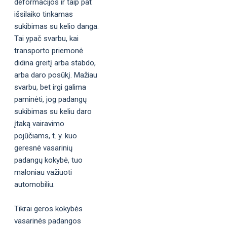
deformacijos ir taip pat
išsilaiko tinkamas
sukibimas su kelio danga.
Tai ypač svarbu, kai
transporto priemonė
didina greitį arba stabdo,
arba daro posūkį. Mažiau
svarbu, bet irgi galima
paminėti, jog padangų
sukibimas su keliu daro
įtaką vairavimo
pojūčiams, t. y. kuo
geresnė vasarinių
padangų kokybė, tuo
maloniau važiuoti
automobiliu.
Tikrai geros kokybės
vasarinės padangos