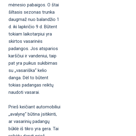
mėnesio pabaigos. O štai
šiltasis sezonas trunka
daugmaž nuo balandžio 1
d. iki lapkričio 9 d. Būtent
tokiam laikotarpiui yra
skirtos vasarinės
padangos. Jos atsparios
karščiui ir vandeniui, taip
pat yra puikus sukibimas
su „vasariška“ kelio
danga. Dėl to būtent
tokias padangas reiktų
naudoti vasarai.
Prieš keičiant automobiliui
„avalynę“ būtina įsitikinti,
ar vasarinių padangų
būklė iš tikro yra gera. Tai
reikėtų daryti prieš