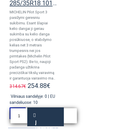
285/35R18 101Y Michelin Pilot Sport 3
MICHELIN Pilot Sport 3
pasižymi geresniu
sukibimu. Esant šlapiai
kelio dangai ji geriau
sukimba su kelio danga
posūkiuose, o stabdymo
kelias net 3 metrais
trumpesnis nei jos
pirmtakes (Michelin Pilot
Sport PS2). Be to, naujoji
padanga užtikrina
preciziškai tikslų vairavimą
ir garantuoja vairavimo ma..
254.88€
314.67€
Vilniaus sandėlyje: 0
|
EU
sandėliuose: 10
Į
KREPŠELĮ