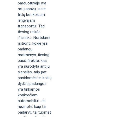
parduotuvėje yra
ratų apavų, kurie
tiktų bet kokiam
lengvajam
transportui. Tad
tiesiog reikės
išsirinkti. Norėdami
įsitikinti, kokie yra
padangų
matmenys, tiesiog
pasižiūrėkite, kas
yra nurodyta ant jų
sienelės, taip pat
pasidomėkite, kokių
dydžių padangos
yra tinkamos
konkrečiam
automobiliui. Jei
nežinote, kaip tai
padaryti, tai tuomet