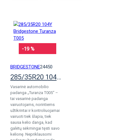
KREPŠELĮ
-19 %
BRIDGESTONE
24450
285/35R20 104Y Bridgestone Turanza T005
Vasarinė automobilio
padanga „Turanza T005“ –
tai vasarinė padanga
vairuotojams, norintiems
užtikrintai ir kontroliuojamai
vairuoti tiek šlapia, tiek
sausa kelio danga, kad
galėtų sėkmingai tęsti savo
kelionę. Nepriklausomi