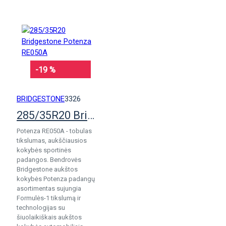
-19 %
BRIDGESTONE
3326
285/35R20 Bridgestone Potenza RE050A
Potenza RE050A - tobulas
tikslumas, aukščiausios
kokybės sportinės
padangos. Bendrovės
Bridgestone aukštos
kokybės Potenza padangų
asortimentas sujungia
Formulės-1 tikslumą ir
technologijas su
šiuolaikiškais aukštos