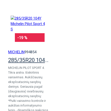
-19 %
MICHELIN
994854
285/35R20 104Y Michelin Pilot Sport 4 S
MICHELIN PILOT SPORT 4.
Tikra aistra. Išskirtinis
vairavimas. Aukščiausių
eksploatacinių savybių
derinys. Geriausia pagal
(daugiausia) svarbiausių
eksploatacinių savybių:
*Puiki vairavimo kontrole ir
aukštas informatyvumo
lygis - dinamiškos reakcijos