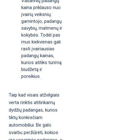
Vasarinių padangų
kaina priklauso nuo
įvairių veiksnių:
gamintojo, padangų
savybių, matmenų ir
kokybės. Todėl pas
mus kiekvienas gali
rasti įvairiausias
padangų kainas,
kurios atitiks turimą
biudžetą ir
poreikius.
Taip kad visais atžvilgiais
verta rinktis atitinkamų
dydžių padangas, kurios
tiktų konkrečiam
automobiliui. Be galo
svarbu peržiūrėti, kokios