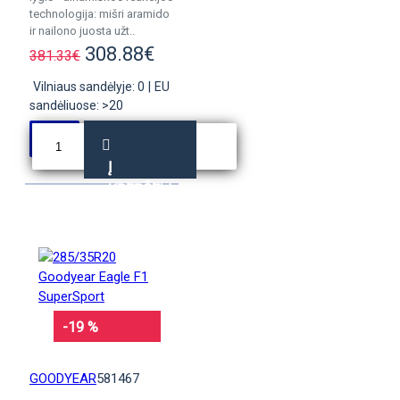
technologija: mišri aramido
ir nailono juosta užt..
308.88€
381.33€
Vilniaus sandėlyje: 0
|
EU
sandėliuose: >20
Į
KREPŠELĮ
-19 %
GOODYEAR
581467