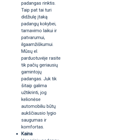
padangas rinktis.
Taip pat tai turi
didžiulę įtaką
padangų kokybei,
tarnavimo laikui ir
patvarumui,
ilgaamžiškumui.
Mūsų el.
parduotuvėje rasite
tik pačių geriausių
gamintojų
padangas. Juk tik
šitaip galima
užtikrinti, jog
kelionėse
automobiliu būtų
aukščiausio lygio
saugumas ir
komfortas.
Kaina