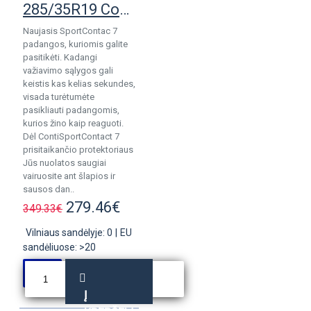
285/35R19 Continental SportContact 7
Naujasis SportContac 7
padangos, kuriomis galite
pasitikėti. Kadangi
važiavimo sąlygos gali
keistis kas kelias sekundes,
visada turėtumėte
pasikliauti padangomis,
kurios žino kaip reaguoti.
Dėl ContiSportContact 7
prisitaikančio protektoriaus
Jūs nuolatos saugiai
vairuosite ant šlapios ir
sausos dan..
279.46€
349.33€
Vilniaus sandėlyje: 0
|
EU
sandėliuose: >20
Į