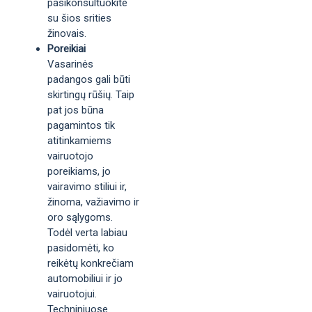
pasikonsultuokite
su šios srities
žinovais.
Poreikiai
Vasarinės
padangos gali būti
skirtingų rūšių. Taip
pat jos būna
pagamintos tik
atitinkamiems
vairuotojo
poreikiams, jo
vairavimo stiliui ir,
žinoma, važiavimo ir
oro sąlygoms.
Todėl verta labiau
pasidomėti, ko
reikėtų konkrečiam
automobiliui ir jo
vairuotojui.
Techniniuose