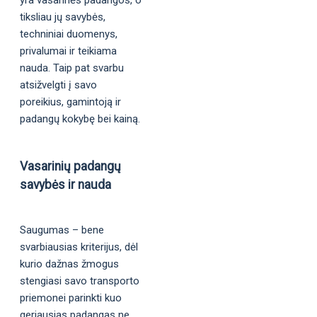
yra vasarinės padangos, o
tiksliau jų savybės,
techniniai duomenys,
privalumai ir teikiama
nauda. Taip pat svarbu
atsižvelgti į savo
poreikius, gamintoją ir
padangų kokybę bei kainą.
Vasarinių padangų
savybės ir nauda
Saugumas – bene
svarbiausias kriterijus, dėl
kurio dažnas žmogus
stengiasi savo transporto
priemonei parinkti kuo
geriausias padangas ne