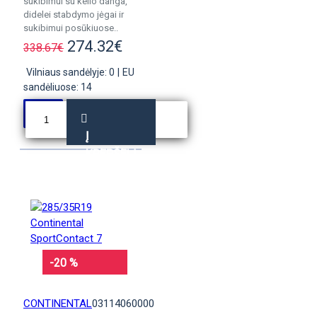
sukibimui su kelio danga,
didelei stabdymo jėgai ir
sukibimui posūkiuose..
274.32€
338.67€
Vilniaus sandėlyje: 0
|
EU
sandėliuose: 14
Į
KREPŠELĮ
-20 %
CONTINENTAL
03114060000