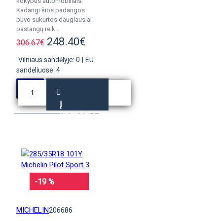
kokybės automobiliais.
Kadangi šios padangos
buvo sukurtos daugiausiai
pastangų reik..
248.40€
306.67€
Vilniaus sandėlyje: 0
|
EU
sandėliuose: 4
Į
KREPŠELĮ
-19 %
MICHELIN
206686