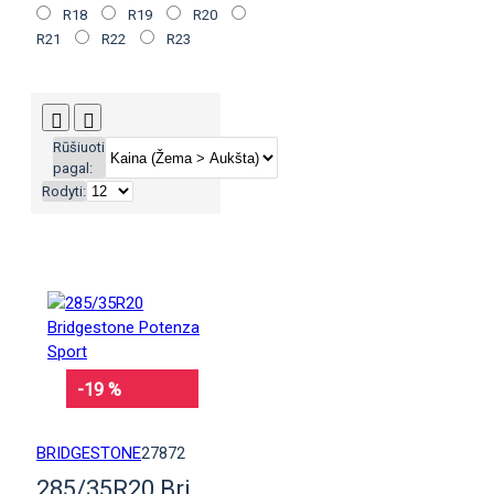
R18
R19
R20
R21
R22
R23
Rūšiuoti
pagal:
Rodyti:
-19 %
BRIDGESTONE
27872
285/35R20 Bridgestone Potenza Sport