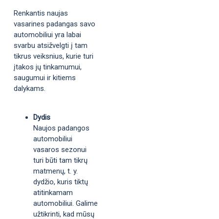
Renkantis naujas
vasarines padangas savo
automobiliui yra labai
svarbu atsižvelgti į tam
tikrus veiksnius, kurie turi
įtakos jų tinkamumui,
saugumui ir kitiems
dalykams.
Dydis
Naujos padangos
automobiliui
vasaros sezonui
turi būti tam tikrų
matmenų, t. y.
dydžio, kuris tiktų
atitinkamam
automobiliui. Galime
užtikrinti, kad mūsų