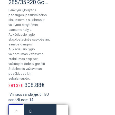
285/35R20 Goodyear Eagle F1 SuperSport
Lenktynių įkvėptos
padangos, pasižyminčios
išskirtinėmis sukibimo ir
valdymo savybėmis
sausame kelyje:
Aukščiausio lygio
eksploatacinės savybės ant
sausos dangos
Aukščiausio lygio
valdomumas Važiavimo
stabilumas, taip pat
važiuojant dideliu greičiu
Stabilesnis važiavimas
posūkiuose Itin
subalansuoto..
308.88€
381.33€
Vilniaus sandėlyje: 0
|
EU
sandėliuose: 14