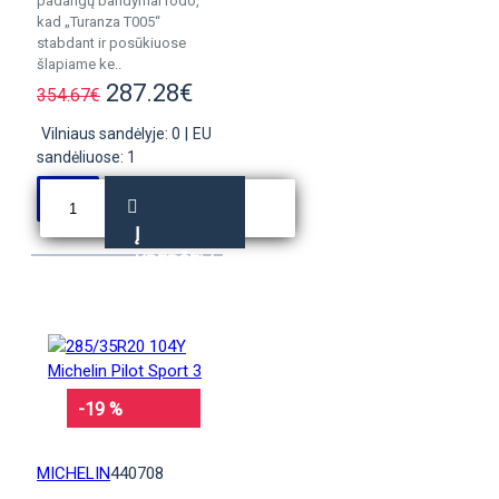
padangų bandymai rodo,
kad „Turanza T005“
stabdant ir posūkiuose
šlapiame ke..
287.28€
354.67€
Vilniaus sandėlyje: 0
|
EU
sandėliuose: 1
Į
KREPŠELĮ
-19 %
MICHELIN
440708