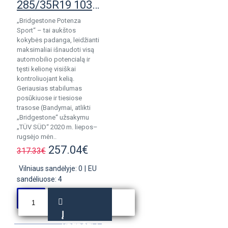
285/35R19 103Y Bridgestone Potenza Sport Evo Enliten
„Bridgestone Potenza
Sport“ – tai aukštos
kokybės padanga, leidžianti
maksimaliai išnaudoti visą
automobilio potencialą ir
tęsti kelionę visiškai
kontroliuojant kelią.
Geriausias stabilumas
posūkiuose ir tiesiose
trasose (Bandymai, atlikti
„Bridgestone“ užsakymu
„TÜV SÜD“ 2020 m. liepos–
rugsėjo mėn..
257.04€
317.33€
Vilniaus sandėlyje: 0
|
EU
sandėliuose: 4
Į
KREPŠELĮ