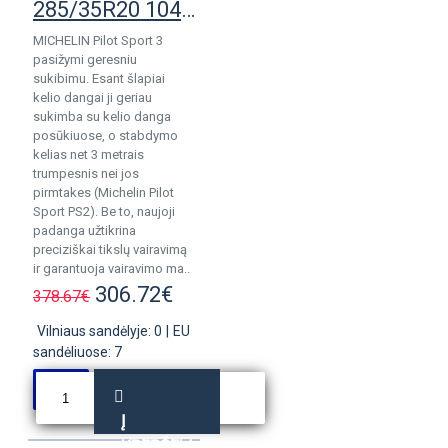
285/35R20 104Y Michelin Pilot Sport 3
MICHELIN Pilot Sport 3
pasižymi geresniu
sukibimu. Esant šlapiai
kelio dangai ji geriau
sukimba su kelio danga
posūkiuose, o stabdymo
kelias net 3 metrais
trumpesnis nei jos
pirmtakes (Michelin Pilot
Sport PS2). Be to, naujoji
padanga užtikrina
preciziškai tikslų vairavimą
ir garantuoja vairavimo ma..
306.72€
378.67€
Vilniaus sandėlyje: 0
|
EU
sandėliuose: 7
Į
KREPŠELĮ