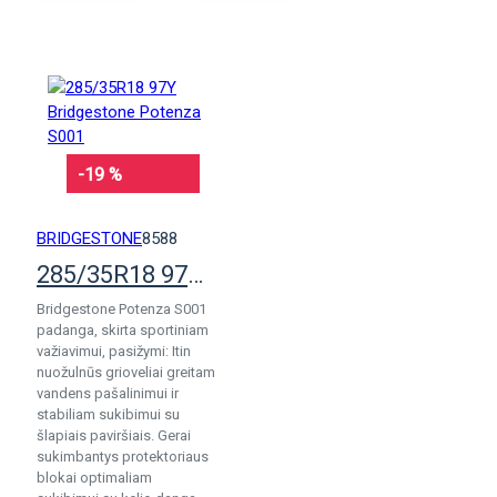
KREPŠELĮ
-19 %
BRIDGESTONE
8588
285/35R18 97Y Bridgestone Potenza S001
Bridgestone Potenza S001
padanga, skirta sportiniam
važiavimui, pasižymi: Itin
nuožulnūs grioveliai greitam
vandens pašalinimui ir
stabiliam sukibimui su
šlapiais paviršiais. Gerai
sukimbantys protektoriaus
blokai optimaliam