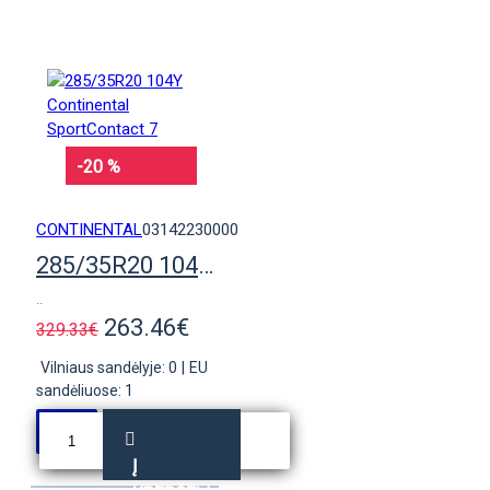
-20 %
CONTINENTAL
03142230000
285/35R20 104Y Continental SportContact 7
..
263.46€
329.33€
Vilniaus sandėlyje: 0
|
EU
sandėliuose: 1
Į