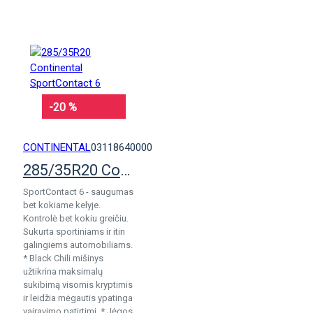
-20 %
CONTINENTAL
03118640000
285/35R20 Continental SportContact 6
SportContact 6 - saugumas
bet kokiame kelyje.
Kontrolė bet kokiu greičiu.
Sukurta sportiniams ir itin
galingiems automobiliams.
* Black Chili mišinys
užtikrina maksimalų
sukibimą visomis kryptimis
ir leidžia mėgautis ypatinga
vairavimo patirtimi. * Jėgos