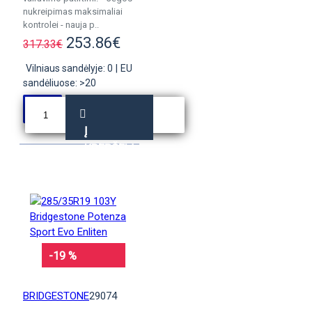
nukreipimas maksimaliai
kontrolei - nauja p..
253.86€
317.33€
Vilniaus sandėlyje: 0
|
EU
sandėliuose: >20
Į
KREPŠELĮ
-19 %
BRIDGESTONE
29074