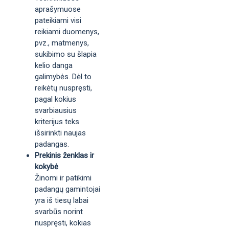
aprašymuose
pateikiami visi
reikiami duomenys,
pvz., matmenys,
sukibimo su šlapia
kelio danga
galimybės. Dėl to
reikėtų nuspręsti,
pagal kokius
svarbiausius
kriterijus teks
išsirinkti naujas
padangas.
Prekinis ženklas ir
kokybė
Žinomi ir patikimi
padangų gamintojai
yra iš tiesų labai
svarbūs norint
nuspręsti, kokias