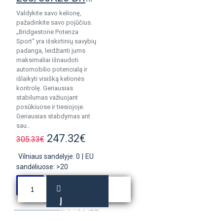
Valdykite savo kelionę,
pažadinkite savo pojūčius.
„Bridgestone Potenza
Sport“ yra išskirtinių savybių
padanga, leidžianti jums
maksimaliai išnaudoti
automobilio potencialą ir
išlaikyti visišką kelionės
kontrolę. Geriausias
stabilumas važiuojant
posūkiuose ir tiesiojoje.
Geriausias stabdymas ant
sau..
247.32€
305.33€
Vilniaus sandėlyje: 0
|
EU
sandėliuose: >20
Į
KREPŠELĮ