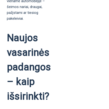
viename automobilyje –
šeimos nariai, draugai,
pažįstami ar tiesiog
pakeleiviai.
Naujos
vasarinės
padangos
– kaip
išsirinkti?