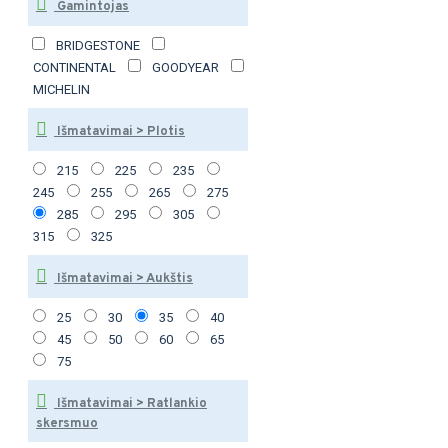
Gamintojas
BRIDGESTONE
CONTINENTAL
GOODYEAR
MICHELIN
Išmatavimai > Plotis
215
225
235
245
255
265
275
285
295
305
315
325
Išmatavimai > Aukštis
25
30
35
40
45
50
60
65
75
Išmatavimai > Ratlankio
skersmuo