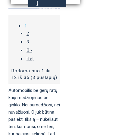
Į
KREPŠELĮ
1
2
3
>
>|
Rodoma nuo 1 iki
12 iš 35 (3 puslapių)
Automobilis be gerų ratų
kaip medžiojimas be
ginklo. Nei sumedžiosi, nei
nuvažiuosi. O juk būtina
pasiekti tikslą – nukeliauti
ten, kur norisi, o ne ten,
kur baigiasi kelionė. Tad