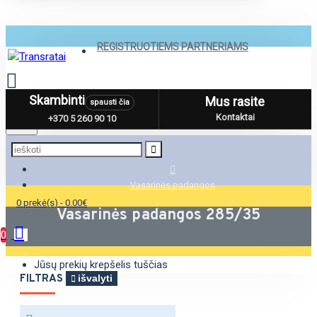
REGISTRUOTIEMS PARTNERIAMS
Skambinti
Mus rasite
spausti čia
Menu
Kontaktai
+370 5 260 90 10
Vasarinės padangos
0 prekė(s) - 0.00€
Vasarinės padangos 285/35
0
Jūsų prekių krepšelis tuščias
FILTRAS
išvalyti