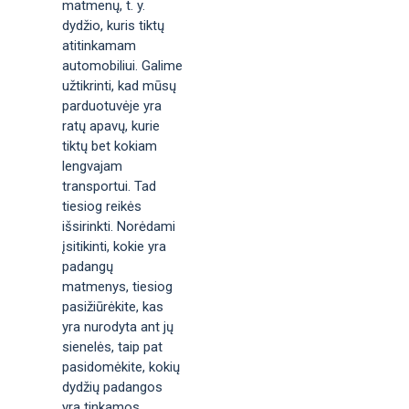
matmenų, t. y.
dydžio, kuris tiktų
atitinkamam
automobiliui. Galime
užtikrinti, kad mūsų
parduotuvėje yra
ratų apavų, kurie
tiktų bet kokiam
lengvajam
transportui. Tad
tiesiog reikės
išsirinkti. Norėdami
įsitikinti, kokie yra
padangų
matmenys, tiesiog
pasižiūrėkite, kas
yra nurodyta ant jų
sienelės, taip pat
pasidomėkite, kokių
dydžių padangos
yra tinkamos