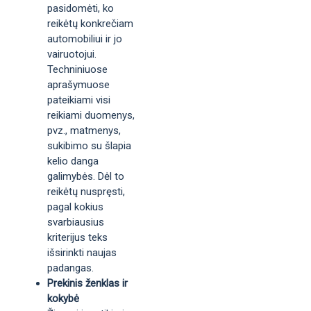
pasidomėti, ko
reikėtų konkrečiam
automobiliui ir jo
vairuotojui.
Techniniuose
aprašymuose
pateikiami visi
reikiami duomenys,
pvz., matmenys,
sukibimo su šlapia
kelio danga
galimybės. Dėl to
reikėtų nuspręsti,
pagal kokius
svarbiausius
kriterijus teks
išsirinkti naujas
padangas.
Prekinis ženklas ir
kokybė