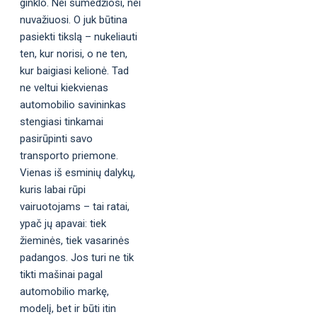
ginklo. Nei sumedžiosi, nei
nuvažiuosi. O juk būtina
pasiekti tikslą – nukeliauti
ten, kur norisi, o ne ten,
kur baigiasi kelionė. Tad
ne veltui kiekvienas
automobilio savininkas
stengiasi tinkamai
pasirūpinti savo
transporto priemone.
Vienas iš esminių dalykų,
kuris labai rūpi
vairuotojams – tai ratai,
ypač jų apavai: tiek
žieminės, tiek vasarinės
padangos. Jos turi ne tik
tikti mašinai pagal
automobilio markę,
modelį, bet ir būti itin