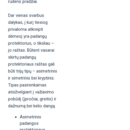
rudens pradžiai.
Dar vienas svarbus
dalykas, į kurį tiesiog
privaloma atkreipti
dėmesį yra padangų
protektorius, o tiksliau –
jo raštas. Būtent vasarai
skirtų padangų
protektoriaus raštas gali
būti trijų tipų – asimetrinis
ir simetrinis bei kryptinis.
Tipas pasirenkamas
atsižvelgiant į važiavimo
pobūdį (įpročiai, greitis) ir
dažnumą bei kelio dangą.
Asimetrinis
padangos
protektoriaus