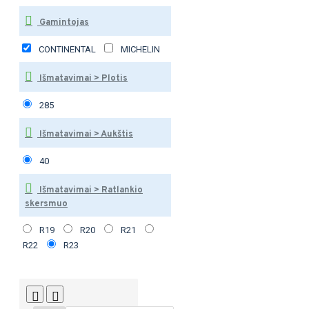
Gamintojas
CONTINENTAL
MICHELIN
Išmatavimai > Plotis
285
Išmatavimai > Aukštis
40
Išmatavimai > Ratlankio
skersmuo
R19
R20
R21
R22
R23