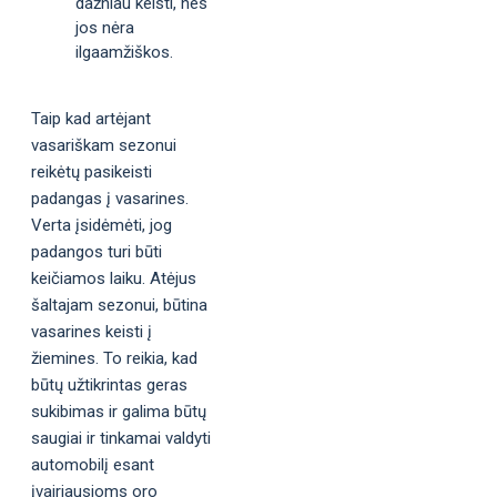
dažniau keisti, nes
jos nėra
ilgaamžiškos.
Taip kad artėjant
vasariškam sezonui
reikėtų pasikeisti
padangas į vasarines.
Verta įsidėmėti, jog
padangos turi būti
keičiamos laiku. Atėjus
šaltajam sezonui, būtina
vasarines keisti į
žiemines. To reikia, kad
būtų užtikrintas geras
sukibimas ir galima būtų
saugiai ir tinkamai valdyti
automobilį esant
įvairiausioms oro