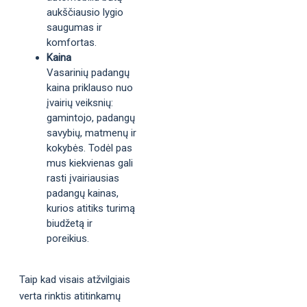
aukščiausio lygio
saugumas ir
komfortas.
Kaina
Vasarinių padangų
kaina priklauso nuo
įvairių veiksnių:
gamintojo, padangų
savybių, matmenų ir
kokybės. Todėl pas
mus kiekvienas gali
rasti įvairiausias
padangų kainas,
kurios atitiks turimą
biudžetą ir
poreikius.
Taip kad visais atžvilgiais
verta rinktis atitinkamų