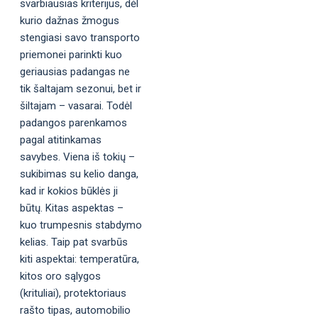
svarbiausias kriterijus, dėl
kurio dažnas žmogus
stengiasi savo transporto
priemonei parinkti kuo
geriausias padangas ne
tik šaltajam sezonui, bet ir
šiltajam – vasarai. Todėl
padangos parenkamos
pagal atitinkamas
savybes. Viena iš tokių –
sukibimas su kelio danga,
kad ir kokios būklės ji
būtų. Kitas aspektas –
kuo trumpesnis stabdymo
kelias. Taip pat svarbūs
kiti aspektai: temperatūra,
kitos oro sąlygos
(krituliai), protektoriaus
rašto tipas, automobilio