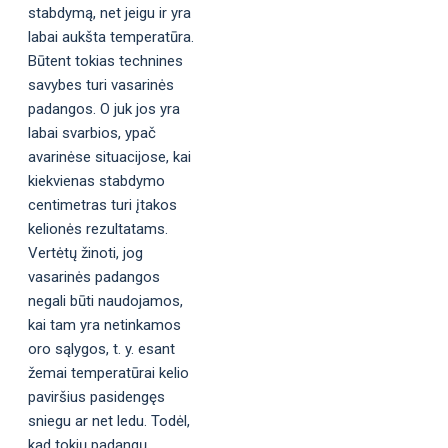
stabdymą, net jeigu ir yra
labai aukšta temperatūra.
Būtent tokias technines
savybes turi vasarinės
padangos. O juk jos yra
labai svarbios, ypač
avarinėse situacijose, kai
kiekvienas stabdymo
centimetras turi įtakos
kelionės rezultatams.
Vertėtų žinoti, jog
vasarinės padangos
negali būti naudojamos,
kai tam yra netinkamos
oro sąlygos, t. y. esant
žemai temperatūrai kelio
paviršius pasidengęs
sniegu ar net ledu. Todėl,
kad tokių padangų