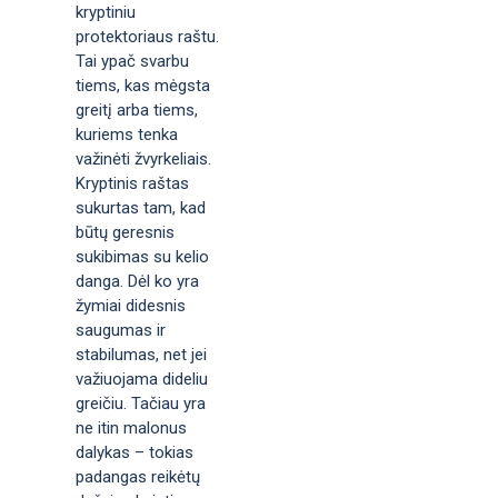
kryptiniu
protektoriaus raštu.
Tai ypač svarbu
tiems, kas mėgsta
greitį arba tiems,
kuriems tenka
važinėti žvyrkeliais.
Kryptinis raštas
sukurtas tam, kad
būtų geresnis
sukibimas su kelio
danga. Dėl ko yra
žymiai didesnis
saugumas ir
stabilumas, net jei
važiuojama dideliu
greičiu. Tačiau yra
ne itin malonus
dalykas – tokias
padangas reikėtų