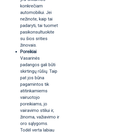
konkrečiam
automobiliui. Jei
nežinote, kaip tai
padaryti, tai tuomet
pasikonsultuokite
su šios srities
žinovais.
Poreikiai
Vasarinės
padangos gali būti
skirtingų rūšių. Taip
pat jos būna
pagamintos tik
atitinkamiems
vairuotojo
poreikiams, jo
vairavimo stiliui ir,
žinoma, važiavimo ir
oro sąlygoms.
Todėl verta labiau