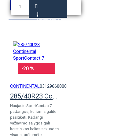
Į
KREPŠELĮ
-20 %
CONTINENTAL
03129660000
285/40R23 Continental SportContact 7
Naujasis SportContac 7
padangos, kuriomis galite
pasitikėti. Kadangi
važiavimo sąlygos gali
keistis kas kelias sekundes,
visada turėtumėte