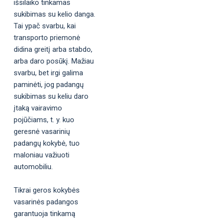
išsilaiko tinkamas
sukibimas su kelio danga.
Tai ypač svarbu, kai
transporto priemonė
didina greitį arba stabdo,
arba daro posūkį. Mažiau
svarbu, bet irgi galima
paminėti, jog padangų
sukibimas su keliu daro
įtaką vairavimo
pojūčiams, t. y. kuo
geresnė vasarinių
padangų kokybė, tuo
maloniau važiuoti
automobiliu.
Tikrai geros kokybės
vasarinės padangos
garantuoja tinkamą