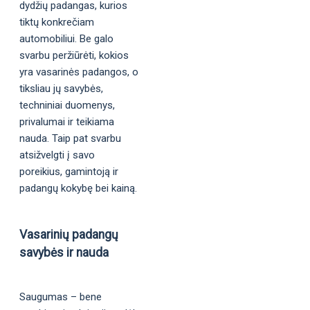
dydžių padangas, kurios
tiktų konkrečiam
automobiliui. Be galo
svarbu peržiūrėti, kokios
yra vasarinės padangos, o
tiksliau jų savybės,
techniniai duomenys,
privalumai ir teikiama
nauda. Taip pat svarbu
atsižvelgti į savo
poreikius, gamintoją ir
padangų kokybę bei kainą.
Vasarinių padangų
savybės ir nauda
Saugumas – bene