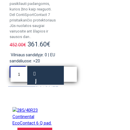
pasikliauti padangomis,
kurios žino kaip reaguoti.
Dėl ContiSportContact 7
prisitaikančio protektoriaus
Jūs nuolatos saugiai
vairuosite ant šlapios ir
sausos dan..
361.60€
452.00€
Vilniaus sandėlyje: 0
|
EU
sandėliuose: >20
Į
KREPŠELĮ