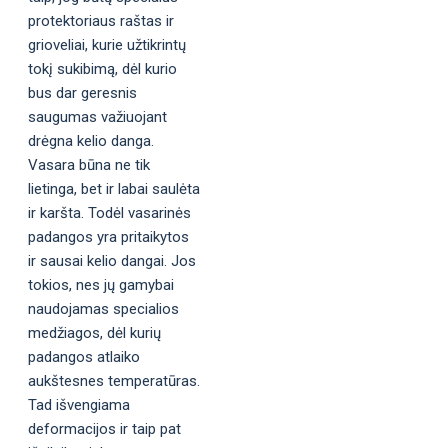
protektoriaus raštas ir
grioveliai, kurie užtikrintų
tokį sukibimą, dėl kurio
bus dar geresnis
saugumas važiuojant
drėgna kelio danga.
Vasara būna ne tik
lietinga, bet ir labai saulėta
ir karšta. Todėl vasarinės
padangos yra pritaikytos
ir sausai kelio dangai. Jos
tokios, nes jų gamybai
naudojamas specialios
medžiagos, dėl kurių
padangos atlaiko
aukštesnes temperatūras.
Tad išvengiama
deformacijos ir taip pat