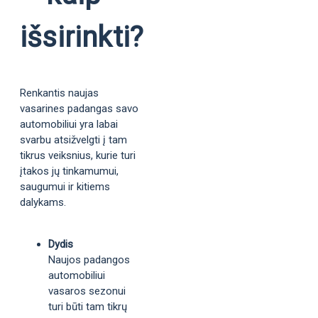
išsirinkti?
Renkantis naujas
vasarines padangas savo
automobiliui yra labai
svarbu atsižvelgti į tam
tikrus veiksnius, kurie turi
įtakos jų tinkamumui,
saugumui ir kitiems
dalykams.
Dydis
Naujos padangos
automobiliui
vasaros sezonui
turi būti tam tikrų