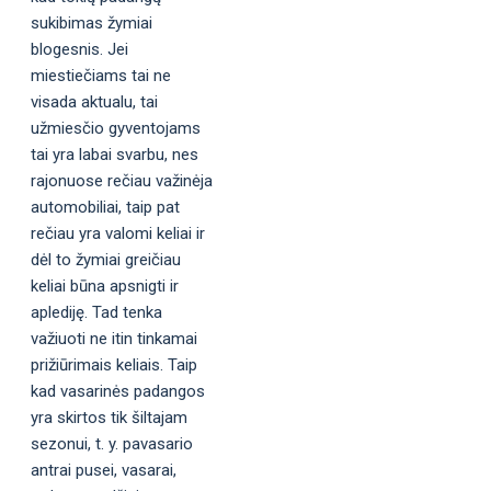
sukibimas žymiai
blogesnis. Jei
miestiečiams tai ne
visada aktualu, tai
užmiesčio gyventojams
tai yra labai svarbu, nes
rajonuose rečiau važinėja
automobiliai, taip pat
rečiau yra valomi keliai ir
dėl to žymiai greičiau
keliai būna apsnigti ir
aplediję. Tad tenka
važiuoti ne itin tinkamai
prižiūrimais keliais. Taip
kad vasarinės padangos
yra skirtos tik šiltajam
sezonui, t. y. pavasario
antrai pusei, vasarai,