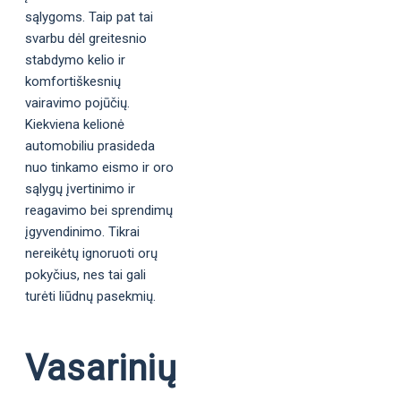
sąlygoms. Taip pat tai
svarbu dėl greitesnio
stabdymo kelio ir
komfortiškesnių
vairavimo pojūčių.
Kiekviena kelionė
automobiliu prasideda
nuo tinkamo eismo ir oro
sąlygų įvertinimo ir
reagavimo bei sprendimų
įgyvendinimo. Tikrai
nereikėtų ignoruoti orų
pokyčius, nes tai gali
turėti liūdnų pasekmių.
Vasarinių