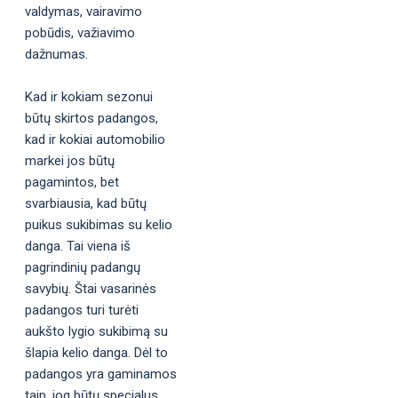
valdymas, vairavimo
pobūdis, važiavimo
dažnumas.
Kad ir kokiam sezonui
būtų skirtos padangos,
kad ir kokiai automobilio
markei jos būtų
pagamintos, bet
svarbiausia, kad būtų
puikus sukibimas su kelio
danga. Tai viena iš
pagrindinių padangų
savybių. Štai vasarinės
padangos turi turėti
aukšto lygio sukibimą su
šlapia kelio danga. Dėl to
padangos yra gaminamos
taip, jog būtų specialus