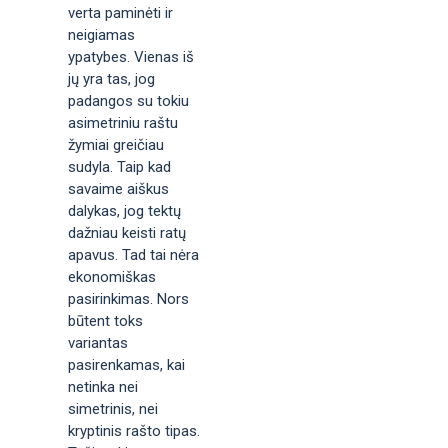
verta paminėti ir
neigiamas
ypatybes. Vienas iš
jų yra tas, jog
padangos su tokiu
asimetriniu raštu
žymiai greičiau
sudyla. Taip kad
savaime aiškus
dalykas, jog tektų
dažniau keisti ratų
apavus. Tad tai nėra
ekonomiškas
pasirinkimas. Nors
būtent toks
variantas
pasirenkamas, kai
netinka nei
simetrinis, nei
kryptinis rašto tipas.