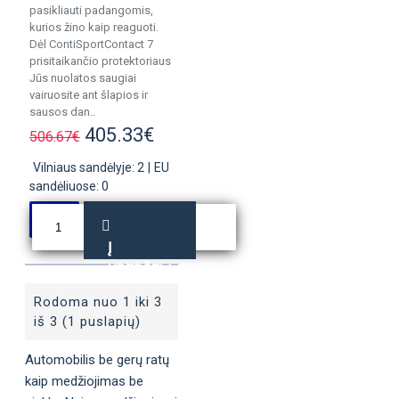
pasikliauti padangomis,
kurios žino kaip reaguoti.
Dėl ContiSportContact 7
prisitaikančio protektoriaus
Jūs nuolatos saugiai
vairuosite ant šlapios ir
sausos dan..
405.33€
506.67€
Vilniaus sandėlyje: 2
|
EU
sandėliuose: 0
Į
KREPŠELĮ
Rodoma nuo 1 iki 3
iš 3 (1 puslapių)
Automobilis be gerų ratų
kaip medžiojimas be