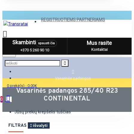
REGISTRUOTIEMS PARTNERIAMS
Skambinti
Mus rasite
spausti čia
Menu
Kontaktai
+370 5 260 90 10
Vasarinės padangos
0 prekė(s) - 0.00€
Vasarinės padangos 285/40 R23
CONTINENTAL
0
Jūsų prekių krepšelis tuščias
FILTRAS
išvalyti