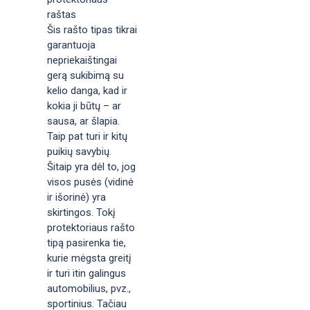
raštas
Šis rašto tipas tikrai
garantuoja
nepriekaištingai
gerą sukibimą su
kelio danga, kad ir
kokia ji būtų – ar
sausa, ar šlapia.
Taip pat turi ir kitų
puikių savybių.
Šitaip yra dėl to, jog
visos pusės (vidinė
ir išorinė) yra
skirtingos. Tokį
protektoriaus rašto
tipą pasirenka tie,
kurie mėgsta greitį
ir turi itin galingus
automobilius, pvz.,
sportinius. Tačiau