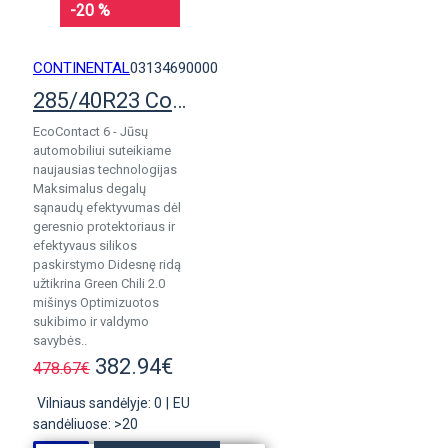
-20 %
CONTINENTAL
03134690000
285/40R23 Continental EcoContact 6 Q pad.
EcoContact 6 - Jūsų
automobiliui suteikiame
naujausias technologijas
Maksimalus degalų
sąnaudų efektyvumas dėl
geresnio protektoriaus ir
efektyvaus silikos
paskirstymo Didesnę ridą
užtikrina Green Chili 2.0
mišinys Optimizuotos
sukibimo ir valdymo
savybės..
382.94€
478.67€
Vilniaus sandėlyje: 0
|
EU
sandėliuose: >20