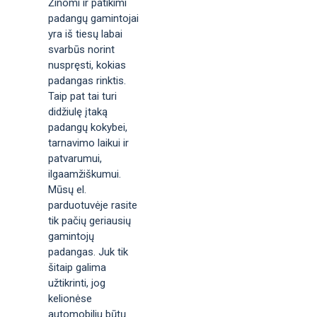
Žinomi ir patikimi
padangų gamintojai
yra iš tiesų labai
svarbūs norint
nuspręsti, kokias
padangas rinktis.
Taip pat tai turi
didžiulę įtaką
padangų kokybei,
tarnavimo laikui ir
patvarumui,
ilgaamžiškumui.
Mūsų el.
parduotuvėje rasite
tik pačių geriausių
gamintojų
padangas. Juk tik
šitaip galima
užtikrinti, jog
kelionėse
automobiliu būtų