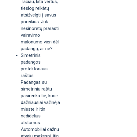
Tačiau, kita vertus,
tiesiog reikėtų
atsižvelgti į savus
poreikius. Juk
nesinorėtų prarasti
vairavimo
malonumo vien dėl
padangų, ar ne?
Simetrinis
padangos
protektoriaus
raštas
Padangas su
simetriniu raštu
pasirenka tie, kurie
dažniausiai važinėja
mieste ir itin
nedidelius
atstumus.
Automobiliai dažnu
atveju mažesni, itin